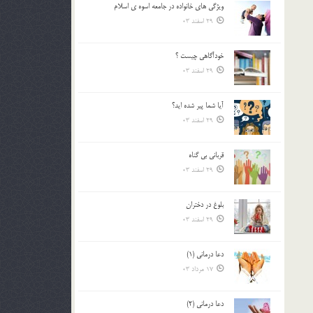
ويژگي هاي خانواده در جامعه اسوه ي اسلام
بالا
29 اسفند 03
و
پایین
استفاده
خودآگاهى چيست ؟
کنید.
29 اسفند 03
آیا شما پیر شده اید؟
29 اسفند 03
قرباني بي گناه
29 اسفند 03
بلوغ در دختران
29 اسفند 03
دعا درمانی (1)
17 مرداد 03
دعا درمانی (2)