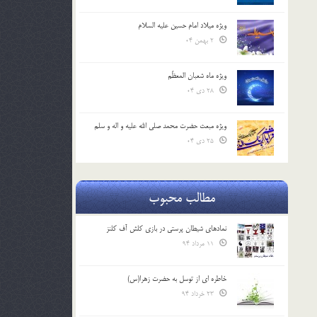
ویژه میلاد امام حسین علیه السلام
2 بهمن 04
ویژه ماه شعبان المعظّم
28 دی 04
ویژه مبعث حضرت محمد صلی الله علیه و اله و سلم
25 دی 04
مطالب محبوب
نمادهای شیطان پرستی در بازی کلش آف کلنز
11 مرداد 94
خاطره ای از توسل به حضرت زهرا(س)
23 خرداد 94