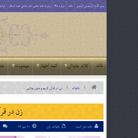
بِسْمِ اللَّـهِ الرَّحْمَـٰنِ الرَّحِيمِ
خانه
درباره ما
زیارت نامه خاص امام صادق علیه السلام
فراخو
خانه
کلام جاودان
ائمه اطهار
مهدویت
حد
خانواده
زن در قرآن كريم و متون بودايي
زن در قرآ
خادم اهل البیت
خانواده
,
زنان
20 مهر 94
0 