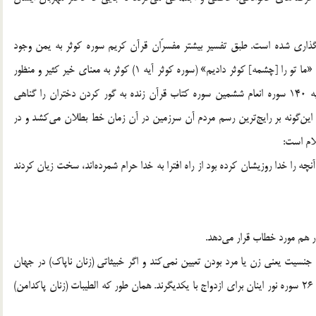
امگذاري شده است. طبق تفسير بيشتر مفسرّان قرآن كريم سوره كوثر به يمن وجود
حضرت فاطمه زهرا(س)‌ بر پيامبر نازل شده و آنجا كه مي‌فرمايد «ما تو را [چشمه] كوثر داديم» (سوره كوثر آيه 1)‌ كوثر به معناي خير كثير و منظور
از آن دختر پيامبر اسلام(ص) است. قرآن كريم بصراحت در آيه 140 سوره انعام‌ ششمين سوره كتاب قرآن زنده به گور كردن دختران را گناهي
اين‌گونه بر رايج‌ترين رسم مردم آن سرزمين در آن زمان خط بطلان مي‌كشد و در
لام است:
چه را خدا روزيشان كرده بود از راه افترا به خدا حرام شمرده‌اند، سخت زيان كردند
ار هم مورد خطاب قرار مي‌دهد.
س جنسيت يعني زن يا مرد بودن تعيين نمي‌كند و اگر خبيثاتي (زنان ناپاك) در جهان
حضور دارند براي خبيثون (مردان ناپاك) هستند و البته طبق آيه 26 سوره نور اينان براي ازدواج با يكديگرند. همان طور كه الطيبات (زنان پاكدامن)