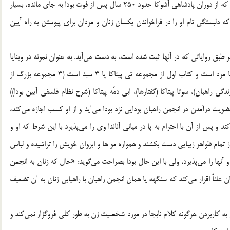
تاريخ اديان هند است، آموزه‌هايي كه بعدها در سنگ نبشته‌هايي كه از دوران پادشاهي آشوكا حدود 250 سال پس از فوت بودا به جاي مانده، بسيار
كه دلبستگي تام او را در فراخواندن يكسان زنان و مردان براي پيوستن به راه آيين
 طبق رواياتي كه در آنها ثبت شده است، به دست مي‌آيد. به عنوان نمونه در وينايا
پيتاكا كه شامل قوانين زندگي براي راهبان بودايي اعم از زن يا مرد است و كتاب اول از مجموعه تي پيتاكا يا 3 سبد است (3 مجموعه بزرگ از
اكا (قوانين زندگي راهبان)‌، سوتا پيتاكا (گفتارها)‌، ابي دمّه پيتاكا (شرح نظام فلسفي آيين بودا))
عضويت درآمدن در انجمن راهبان بودايي نزد بودا مي‌آيد و از او كسب اجازه مي‌كند،
را به خاطر زن بودنش تا 3 مرتبه رد مي‌كند و پس از آن با احترام به پا در مياني آناندا وي را مي‌‌پذيرد با اين شرط كه او و
تمام ظواهر زيبايي دست بكشند و همواره مو ها و ابروان خويش را تراشيده و لباس
و آنها را مي‌پذيرد، ولي با اين حال بودا بصراحت مي‌گويد: «حال كه زنان به انجمن
خواهد پاييد» و بدين سان علناً اقرار مي‌كند كه سنگهه يا همان انجمن راهبان با راهيابي زنان به آن تضعيف
ه كاربردن هرگونه كلام نابجا در مورد شخصيت زن به طور كلي فروگزار نمي‌كند و