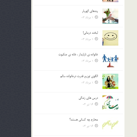
پندهاي گهربار
1 مرداد 03
لبخند درمانى!
1 مرداد 03
خانواده ي ناپايدار ، خانه ي عنکبوت
1 مرداد 03
الگوي توزيع قدرت درخانواده سالم
1 مرداد 03
درس هاي زندگي
16 تیر 03
محارم چه کساني هستند؟
16 تیر 03