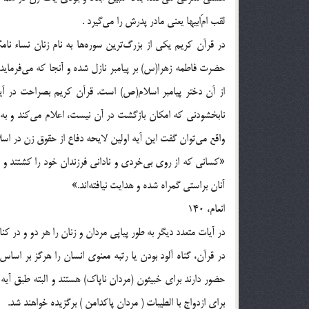
لقب امّ‌ابيها يعني مادر پدرش را مي‌گيرد .
در قرآن كريم يكي از بزرگ‌ترين سوره‌ها به نام زنان نساء ن
نابخشودني كه امكان بازگشت در آن نيست، اعلام مي‌كند و به 
واقع مي‌توان گفت اين آيه اولين لايحه دفاع از حقوق زن در اس
«كساني كه از روي بي‌خردي و ناداني فرزندان خود را كشتند و آن
آنان براستي گمراه شده و هدايت نيافته‌اند.»
انعام، 140
در آيات متعدد ديگر به طور پياپي مردان و زنان را هر دو و در كن
در قرآن، گناه آلود بودن يا رتبه معنوي انسان را هرگز بر اسا
براي ازدواج با الطيبات ( مردان پاكدامن ) برگزيده خواهند شد.