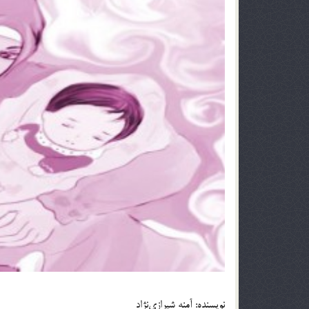
نويسنده: آمنه شيرازي‌نژاد