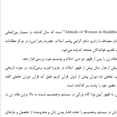
آنچه در پي مي‌آيد، ترجمه مقاله “Attitude of Women in Buddhist Text and Holy Quran” است كه سال گذشته در سمينار بين‌المللي
در مصادف با زادروز دختر گرامي پيامبر اسلا‌م، حضرت زهرا (س)، در مركز مطالعات
نك تقديم خوانندگان صفحه انديشه مي‌شود.
قام زن را پس از ظهور دو دين اسلام و بوديسم مورد بررسي قرار دهد.
ش از هزار سال پيش از ظهور اسلام در جزيره العرب برمي‌گردد. در حوزه تاريخي
رب جاهلي (به دوران پيش از نزول قرآن كريم طبق آيه قرآن دوران جاهلي گفته
ي حضور خود را پشت سر گذاشته است.
ي، با ظهور آيين بودا گام بزرگي در سيستم برهمنيسم نسبت به بالا بردن مقام زن در
ي زنان در سيستم برهمنيسم را تحت فشار بودن زنان و محروميت از تحصيل و نيازهاي