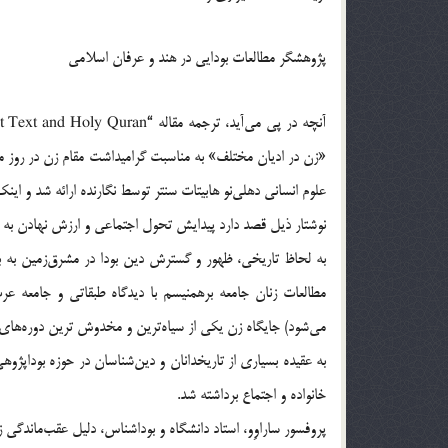
پژوهشگر مطالعات بودايي در هند و عرفان اسلامي‌
«زن در اديان مختلف» به مناسبت گراميداشت مقام زن در روز ما
علوم انساني دهلي‌نو هابيتات سنتر توسط نگارنده ارائه شد و اي
نوشتار ذيل قصد دارد پيدايش تحول اجتماعي و ارزش نهادن به م
به لحاظ تاريخي، ظهور و گسترش دين بودا در مشرق‌زمين به بي
مطالعات زنان جامعه برهمنيسم با ديدگاه طبقاتي و جامعه ع
مي‌شود) جايگاه زن يكي از سياه‌ترين و مخدوش ترين دوره‌ها
به عقيده بسياري از تاريخدانان و دين‌شناسان در حوزه بوداپژوه
خانواده و اجتماع برداشته شد.
پروفسور ساراوِو، استاد دانشگاه و بوداشناس، دليل عقب‌ماندگ