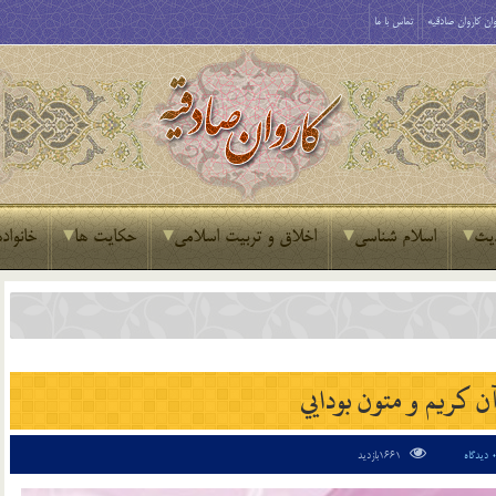
ان کاروان صادقیه
تماس با ما
یث
اسلام شناسی
اخلاق و تربیت اسلامی
حکایت ها
خانواده
ن كريم و متون بودايي
دیدگاه
1661بازدید