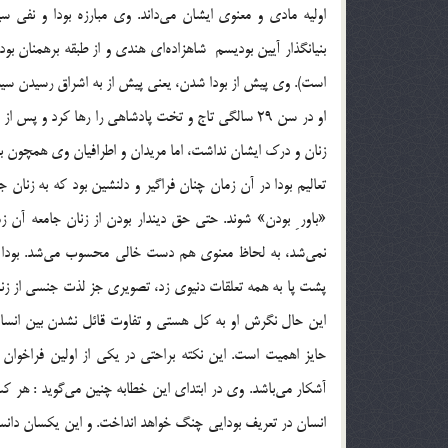
اوليه مادي و معنوي ايشان مي‌داند. وي مبارزه بودا و نفي س
بنيانگذار آيين بوديسم ‌ شاهزاده‌اي هندي و از طبقه برهمنان 
است). وي پيش از بودا شدن، يعني پيش از به اشراق رسيدن سيذا
زنان و درك ايشان نداشت، اما مريدان و اطرافيان وي همچون بر
تعاليم بودا در آن زمان چنان فراگير و دلنشين بود كه به زنان
«باور ِ بودن» شوند. حتي حق ديندار بودن از زنان جامعه آن
پشت پا به همه تعلقات دنيوي زد، تصويري جز لذت جنسي از زنان
اين حال نگرش او به كل هستي و تفاوت قائل نشدن بين انسان‌ه
آشكار مي‌باشد. وي در ابتداي اين خطابه چنين مي‌گويد : هر كس اع
انسان در تعريف بودايي چنگ خواهد انداخت. و اين يكسان دانستن 