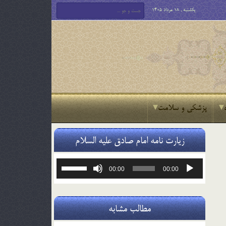
یکشنبه , 18 مرداد 1405
پزشکی و سلامت
زیارت نامه امام صادق علیه السلام
پخش‌کننده
برای
00:00
00:00
صوت
افزایش
یا
کاهش
صدا
مطالب مشابه
از
کلیدهای