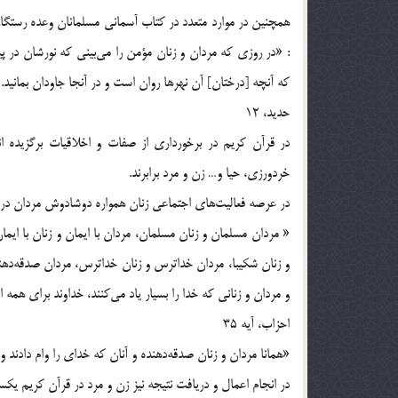
همچنين در موارد متعدد در كتاب آسماني مسلمانان وعده رستگار
: «در روزي كه مردان و زنان مؤمن را مي‌بيني كه نورشان در پي
كه آنچه [درختان] آن نهرها روان است و در آنجا جاودان بمانيد
حديد، 12
در قرآن كريم در برخورداري از صفات و اخلاقيات برگزيده ان
خردورزي، حيا و… زن و مرد برابرند.
در عرصه فعاليت‌هاي اجتماعي زنان همواره دوشادوش مردان در 
« مردان مسلمان و زنان مسلمان، مردان با ايمان و زنان با ايما
و زنان شكيبا، مردان خداترس و زنان خداترس، مردان صدقه‌دهنده 
و مردان و زناني كه خدا را بسيار ياد مي‌كنند، خداوند براي ه
احزاب، آيه 35
«همانا مردان و زنان صدقه‌دهنده و آنان كه خداي را وام دادند وام
در انجام اعمال و دريافت نتيجه نيز زن و مرد در قرآن كريم يك