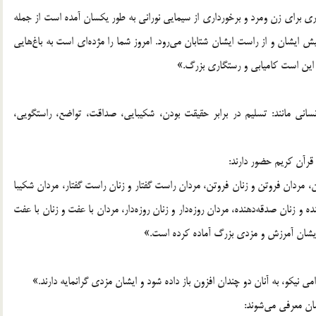
ي براي زن ومرد و برخورداري از سيمايي نوراني به طور يكسان آمده است از جمله
ش ايشان و از راست ايشان شتابان مي‌رود. امروز شما را مژده‌اي است به باغ‌هايي
. اين است كاميابي و رستگاري بزرگ.»
ساني مانند: تسليم در برابر حقيقت بودن، شكيبايي، صداقت، تواضع، راستگويي،
قرآن كريم حضور دارند:
ن، مردان فروتن و زنان فروتن، مردان راست گفتار و زنان راست گفتار، مردان شكيبا
و زنان صدقه‌دهنده، مردان روزه‌دار و زنان روزه‌دار، مردان با عفت و زنان با عفت
مه ايشان آمرزش و مزدي بزرگ آماده كرده است.»
ي‌ نيكو، به آنان دو چندان‌ افزون‌ باز داده شود و ايشان مزدي گرانمايه دارند.»
سان معرفي مي‌شوند: