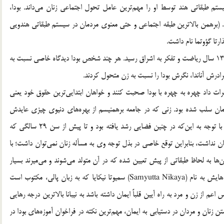
يستم طبقاتي هند توسط او را مهم‌ترين عامل تحول اجتماعي زنان مي‌داند. بودا،
بود. (برهمن بالاترين طبقه اجتماعي و حتي معنوي مردمان در سيستم طبقاتي هندويي
رتا گؤوتما نام داشت.
او در سن 29 سالگي تاج و تخت پادشاهي را رها كرد و پس از 13 سال رياضت و تفكر به اشراق رسيد. هر چند شخص بودا ديدگاه خاصي نسبت به
ادرش آناندا، نگرش بودا را نسبت به زن متحول كردند.
 جرات داد چهره به چهره با بودا صحبت كنند و خواهان ابتدايي‌ترين حقوق خود يعني
 زمان سلب شده بود. زني كه در جامعه برهمنيسم از بهره‌هاي دنيوي چيزي عايدش
نمي‌شد، به لحاظ معنوي هم دست خالي محسوب مي‌شد. بودا با توجه به اين‌كه در چنين فضايي رشد يافته بود و تا پيش از سن 29 سالگي كه
 نداشت، بنابراين توقع خاصي در بذل توجه وي به مسأله زنان نمي‌توان داشت؛ با
ا به لحاظ طبقاتي از پيش تعيين شده كه در آن متولد مي‌شوند و مي‌ميرند بسيار
حايز اهميت است. اين نكته براحتي در يكي از اولين فراخوان هايش به نام (Samyutta Nikaya) سميوتا نيكايا كه به زبان پالي، مكتوب است
م از زن و مرد به راه آيين قلباً ايمان داشته باشد به نيبانا بالاترين درجه رهايي
زنان و مردان در دستيابي به ايمان، مهم‌ترين نكته در فراخوان آموزه‌هاي بودا در