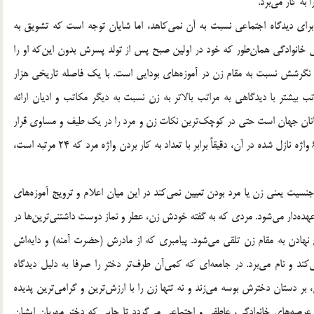
به كار مي‌برد.
براي ديدگاه اجتماعي نسبت به آن نمي‌كاهد، اما شايان توجه است كه تشويق به
 خانوادگي همان‌طور كه خود در اولين صبح پس از تولد پسرش بدون اين‌كه او را
 در نگرشش نسبت به مقام زن در آموزه‌هاي بودايي است. با يك فاصله تاريخي هزار
ب بيشتر با ديدگاهي به مراتب بالاتر به زن نسبت به ديگر مكاتب و اديان ارائه
مانان جهان است حتي در كوچك‌ترين نكات زن و مرد را در يك طيف و مساوي قرار
مي‌دهد تا جايي كه در تعداد به كار بردن واژه زن در كل 6236 واژه نازل شده در آن، دقيقاً برابر با تعداد به كار بردن واژه مرد كه 24 مرتبه است،
 جنسيت يعني زن يا مرد بودن تعيين نمي‌كند در اين ميان اعلام و ترويج آموزه‌هاي
ه‌دار مي‌شود. مردي كه به گفته خودش زن، عطر و نماز دوست داشتني‌ترين‌ها در
ادن به مقام زن تلقي مي‌شود. پيامبري كه از مادرش (حضرت آمنه) و دايه‌اش
 و نام مي‌برد. در جامعه‌اي كه كمي‌آن طرف‌تر دختر را صرفا به دليل ديدگاه
بر دستان دخترش بوسه مي‌زند و نه تنها زن را با ارزش‌ترين و گرامي‌ترين پديده
عرصه‌هاي خانوادگي، عاطفي و اجتماعي مي‌گردد تا جايي كه دختر مهربان ايشان