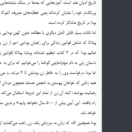
پررنگ‌تر خود را نمايان كرده‌اند يعني خطابه‌هاي معروف آشوكا 
بودا در تاريخ ماندگار كرده است.
اما نكات بسيار قابل تأمل ديگري با مطالعه متون كهن بودايي بر
تعاليم بودا كه در 3 كتاب تنظيم شده‌اند: وينايا پيت
داستان زني به نام مهاپاجاپتي گوتاما را مي‌خوانيم كه براي به 
اما بودا درخواست وي 
همه زناني كه خواهان پيوستن به انجمن هستند همچون مردان از 
رهبانيت بپوشند؛ البته آن زن از تمام اين شروط استقبال مي‌كند 
راه يافتند، اين آيين بيش از 500 سال ن
خواهد شد.
بودا همچنين گاه كه زبان به سرزنش يك زن راهب مي‌گشايد از ب