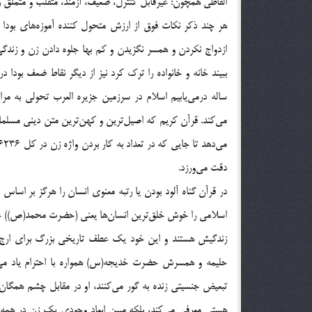
الفاظي همچون: غيرقابل كنترل، ضعيف، آزمند، متقلّب و متملّق را 
هر چند ذكر نكات فوق از ارزش متحول كننده آموزه‌هاي بودا 
ازدواج نكردن و همسر نگزيدن و كم بها جلوه دادن زن و زندگي
ببيند خانه و خانواده را ترك كرد نيز از ديگر نقاط ضعف بودا
ساله درمي‌يابيم اسلام در سرزمين جزيره العرب تحولي به مرات
مي‌كند. قرآن كريم كه اصيل‌ترين و كهن‌ترين متن ديني مسل
دقت مي‌ورزد.
در قرآن گناه آلود بودن يا رتبه معنوي انسان را هرگز بر اساس
اسلامي‌ را خوش خلق‌ترين انسان‌ها يعني (حضرت محمد(ص)) عهد
زندگيش هستند و اين خود يك عطف تاريخي بزرگ براي ارج نه
حليمه و همسرش حضرت خديجه(س) همواره با احترام ياد مي‌كند
تبعيض جنسيتي زنده به گور مي‌كنند، او در مقابل چشم همگان، 
هستي معرفي مي‌كند، بلكه مبين ابعاد وجودي يك زن در همه 