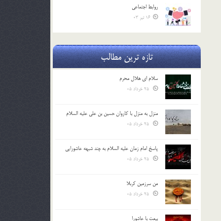
روابط اجتماعي
16 تیر 03
تازه ترین مطالب
سلام ای هلال محرم
25 خرداد 05
منزل به منزل با کاروان حسین بن علی علیه السلام
25 خرداد 05
پاسخ امام زمان علیه السلام به چند شبهه عاشورایی
25 خرداد 05
من سرزمین کربلا
25 خرداد 05
بیعت با عاشورا