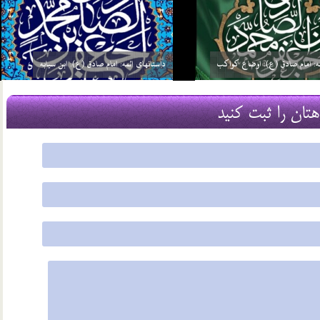
ئمه: امام صادق (ع): گره گشائی
داستانهای ائمه: امام صادق (ع): توحید مفضل
21 مرداد 03
هتان را ثبت کنید