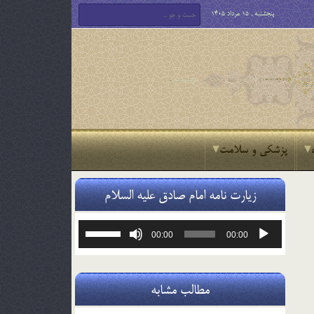
پنجشنبه , 15 مرداد 1405
پزشکی و سلامت
زیارت نامه امام صادق علیه السلام
پخش‌کننده
برای
00:00
00:00
صوت
افزایش
یا
کاهش
صدا
مطالب مشابه
از
کلیدهای