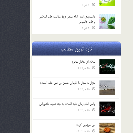
20 تیر 03
داستانهای ائمه: امام صادق (ع): مقایسه طب اسلامی
و طب جالینوس
20 تیر 03
تازه ترین مطالب
سلام ای هلال محرم
25 خرداد 05
منزل به منزل با کاروان حسین بن علی علیه السلام
25 خرداد 05
پاسخ امام زمان علیه السلام به چند شبهه عاشورایی
25 خرداد 05
من سرزمین کربلا
25 خرداد 05