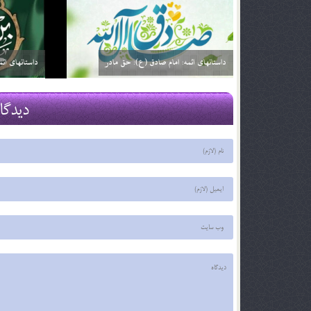
داستانهای ائمه: امام صادق (ع): خیارفروش
داستان های ا
29 اسفند 03
29 اسفند 03
دیدگا