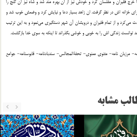
را خرج فقیران و مفلسان کرد و خودش نیز از آن بهره مند شد و شاه نیز آن گنج را
رای خزانه اش در نظر گرفت. ان زاهد بسیار دعا و نیایش کرد و وضعش خوب شد و
ی‌کرد و از تمام فقیران و درویشان آن شهر دستگیری می‌نمود و به این ترتیب
اهد توانست زندگی اش را به خوبی و خوشی بگذراند تا اینکه به سوی خدا بازگشت.
ه و دمنه- سیاستنامه- مرزبان نامه- مثنوی معنوی- تحفةالمجالس- سندبادنامه- قابوسنامه- جوامع
الب مشابه