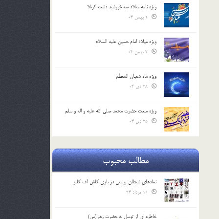
ویژه نامه میلاد سه خورشید دشت کربلا
2 بهمن 04
ویژه میلاد امام حسین علیه السلام
2 بهمن 04
ویژه ماه شعبان المعظّم
28 دی 04
ویژه مبعث حضرت محمد صلی الله علیه و اله و سلم
25 دی 04
مطالب محبوب
نمادهای شیطان پرستی در بازی کلش آف کلنز
11 مرداد 94
خاطره ای از توسل به حضرت زهرا(س)