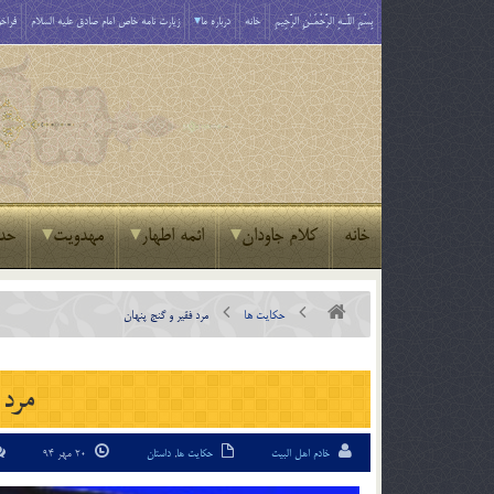
بِسْمِ اللَّـهِ الرَّحْمَـٰنِ الرَّحِيمِ
خانه
درباره ما
زیارت نامه خاص امام صادق علیه السلام
فراخو
خانه
کلام جاودان
ائمه اطهار
مهدویت
حد
حکایت ها
مرد فقیر و گنج پنهان
مرد 
خادم اهل البیت
حکایت ها
,
داستان
20 مهر 94