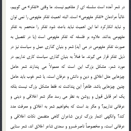
در شعر آمده است سلسله ای از مفاهیم نیست. ما وقتی «تفکر» می گوییم،
غالباً مرادمان «تفکر مفهومی» است. البته اهمیت تفکر مفهومی را نمی توان
و نباید انکارکرد اما این اهمیت نباید باعث شود تفکر را منحصر به تفکر
مفهومی بدانند. علاوه بر فلسفه که تفکر مفهومی است (یا در تفصیل به
صورت تفکر مفهومی در می آید) شعر و بنیان گذاری عمل و سیاست نیز در
ذیل تفکر قرار می گیرند. ما فعلاً به بنیان گذاری سیاست کاری نداریم. در
مورد شعر، مشکل بزرگ این است که معمولاً می پندارند شعر حامل
چیزهایی مثل اخلاق و دین و دانش و عرفان است، یا شعر خوب باید حامل
چنین چیزهایی باشد. ظاهراً این پنداشت نه فقط مشکل بزرگ نیست بلکه
یک امر قابل قبول و روشن به نظر می رسد مگر شعر اخلاقی و دینی و
عرفانی نداریم؟ و مگر بد است که بخواهیم شعر به اخلاق و معرفت مدد
کند؟ وانگهی اشعار بزرگ ترین شاعران گاهی متضمن نکات اخلاقی و
عرفانی است، و مخصوصاً ناصرخسرو و سعدی شاعر اخلاق اند، شعر سنایی