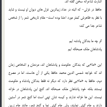
اشارت شاعرانه سخن گفته اند.
حافظ در غزلی- که البته در عداد زیباترین غزل های دیوان او نیست و شاید
با نظر به ظاهرش کمتر مورد اعتنا بوده است- مقام تاریخی شعر را از شخص
شاعر جدا می کند:
گر چه ما بندگان پادشه ایم
پادشاهان ملک صبحگه ایم
این «ما»یی که بندگان حکومت و پادشاهان اند، مردمان و اشخاص زمان
اند که خواجه شمس الدین محمد حافظ یکی از آن هاست، اما در مصرع
دوم، حافظ به «ما»یی نظر دارد که دیگر نه فقط بندگان پادشاه و حکومت
نیستند بلکه خود پاشاهان ملک صبحگه اند. گنج این پادشاهان در خزانه
نیست. این ها خزانه ندارند و کیسه شان تهی است اما گنج شعر در آستین
دارند و جام گیتی نمایند، ولی جام گیتی نما و گنج شعر، مانند جام زرین