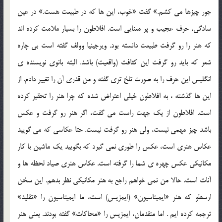
جور چیزها می کشم.» گفت «خوب، این ها که در طبیعت هست.» در عین
سادگی، حرف عجیب و پر معنایی است. افلاطون را بسیار ملامت کرده اند
که هنر را رو گرفت طبیعت دانسته بود. ویرجینیا وولف گفته است بی چاره
شعر که باید رو گرفت این کثافت (واقعیت) باشد. البته بانوی نویسنده ی
انگلیس این حرف را به صورت تلخ تری گفته و من قدری آن را تغییر دادم. از
این ها گذشته ، به افلاطون خیلی اعتراض شده که چرا هنر را تحقیر کرده
است. افلاطون از یک جهت راست می گفت، اگر هنر رو گرفت و عکس
باشد چیز مهمی نیست، ولی هنر رو گرفت نیست. حتا عکاسی که می گویید
عکاس هنری است، عکس را طوری نمی گیرد که بگویید یک ماشین با کار
مکانیکی عکس چهره ی شما را گرفته است. عکاس هنری صیاد لحظه ها و
آنات است. حالا من نمی خواهم راجع به هنر مکانیکی نظر بدهم. این سخن
ارسطو که هنر «ایمیتاسیون» (ایمزیس) است، ما ایمیتاسیون را «تقلید»
ترجمه کرده ایم . اما متقدمان، ایمزیس را «محاکات» گفته بودند. یعنی هنر