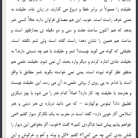
حقیقت را معمولاً در برابر خطا و دروغ می گذارند. در زبان عام، حقیقت به
معنی حرف راست است. خوب، این هم مصداق فراوان دارد: مثلاً کسی خبر
بدهد که هم اکنون ساعت هفت و سی و دو دقیقه ی بعدازظهر است و
ساعت هم همین را نشان دهد؛ راست گفته است ولی شعر نگفته است.
حقیقتی که گوته می گوید چیست؟ شعر و حقیقت با هم چه نسبتی دارند؟ به
حقیقت عادی اشاره کردم و دیگر وارد بحث آن نمی شوم. حقیقت علمی هم
منظور نظر گوته نبوده است. یعنی نمی خواسته بگوید شعر مطابق با واقع
است یا شاعر به پی روی از روش علمی به آن می رسد. این حقیقت چیست
و هنرمند با حقیقت چه کار دارد؟ اصلاً کدام هنر را می شود با چیز دیگری
تطبیق داد؟ تیتوس بوکهارت – که می دانید درباره ی هنر دینی و هنر
اسلامی آثار خوبی دارد- گفته است در مغرب به یک نگارگر دیوار گفتم «می
خواهم بیایم پیش شما شاگردی کنم.» گفت «خوب، اگر بخواهی این دیوار را
نقش بندی کنی چه می کنی؟» گفتم «گل و بوته و آهو و خرگوش و این