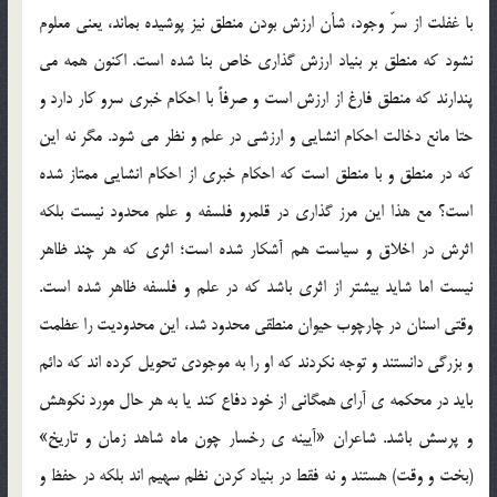
با غفلت از سرّ وجود، شأن ارزش بودن منطق نیز پوشیده بماند، یعنی معلوم
نشود که منطق بر بنیاد ارزش گذاری خاص بنا شده است. اکنون همه می
پندارند که منطق فارغ از ارزش است و صرفاً با احکام خبری سرو کار دارد و
حتا مانع دخالت احکام انشایی و ارزشی در علم و نظر می شود. مگر نه این
که در منطق و با منطق است که احکام خبری از احکام انشایی ممتاز شده
است؟ مع هذا این مرز گذاری در قلمرو فلسفه و علم محدود نیست بلکه
اثرش در اخلاق و سیاست هم آشکار شده است؛ اثری که هر چند ظاهر
نیست اما شاید بیشتر از اثری باشد که در علم و فلسفه ظاهر شده است.
وقتی اسنان در چارچوب حیوان منطقی محدود شد، این محدودیت را عظمت
و بزرگی دانستند و توجه نکردند که او را به موجودی تحویل کرده اند که دائم
باید در محکمه ی آرای همگانی از خود دفاع کند یا به هر حال مورد نکوهش
و پرسش باشد. شاعران «آیینه ی رخسار چون ماه شاهد زمان و تاریخ»
(بخت و وقت) هستند و نه فقط در بنیاد کردن نظم سهیم اند بلکه در حفظ و