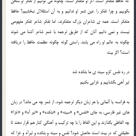
که حافظ متفکر است. اگر او متفکر است، چگونه می توانیم از تفکر او سخن
بگوییم و چرا تفکر را عین شعر او ندانیم و به آن استقلال نبخشیم؟ حافظ
متفکر است. همه ی شاعران بزرگ متفکرند، اما تفکر شاعر تفکر مفهومی
نیست و نمی دانیم آنان که از طریق ترجمه با شعر شاعر آشنا می شوند
چگونه به عالم او راه می یابند. راستی گوته چگونه عظمت حافظ را دریافته
است؟ اگر بیت
در ره نفس کزو سینه ی ما بتکده شد
تیر آهی بگشاییم و غزایی بکنیم
به فرانسه یا آلمانی یا هر زبان دیگر ترجمه شود، از شعر چه می ماند؟ در زبان
های غیر فارسی، به جای «نفس» و «سینه» و «بتکده» و «تیر آه» و «غزا»
چه الفاظی بگذارند و این الفاظ را با چه ترکیب و آهنگی کنار هم قرار دهند تا
حقیقتی که در بیت است حاصل شود؟ نفس و سینه و بتکده و تیرآه و غزا که