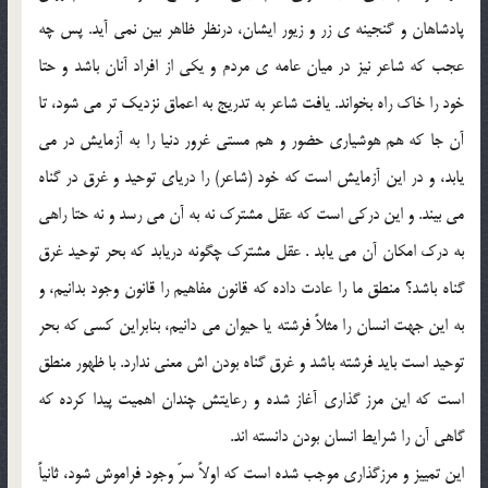
پادشاهان و گنجینه ی زر و زیور ایشان، درنظر ظاهر بین نمی آید. پس چه
عجب که شاعر نیز در میان عامه ی مردم و یکی از افراد آنان باشد و حتا
خود را خاک راه بخواند. یافت شاعر به تدریج به اعماق نزدیک تر می شود، تا
آن جا که هم هوشیاری حضور و هم مستی غرور دنیا را به آزمایش در می
یابد، و در این آزمایش است که خود (شاعر) را دریای توحید و غرق در گناه
می بیند. و این درکی است که عقل مشترک نه به آن می رسد و نه حتا راهی
به درک امکان آن می یابد . عقل مشترک چگونه دریابد که بحر توحید غرق
گناه باشد؟ منطق ما را عادت داده که قانون مفاهیم را قانون وجود بدانیم، و
به این جهت انسان را مثلاً فرشته یا حیوان می دانیم، بنابراین کسی که بحر
توحید است باید فرشته باشد و غرق گناه بودن اش معنی ندارد. با ظهور منطق
است که این مرز گذاری آغاز شده و رعایتش چندان اهمیت پیدا کرده که
گاهی آن را شرایط انسان بودن دانسته اند.
این تمییز و مرزگذاری موجب شده است که اولاً سرّ وجود فراموش شود، ثانیاً