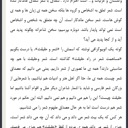
وگلستان و غزلیات و… است احترام دارد . سعدی با شعر سعدی ماندگار شده
است. شعر تعلق به اشخاص و گروه ها بلکه سخن همه ی زبان ها و همه ی
گوش هاست. شعر سخن ماندگار است. آن چه متعلق به شخص و اشخاص
است نمی تواند پایدار باشد. دوباره بپرسیم: سخن شاعرانه چگونه پدید می
آید و از کجا پدید می آید؟
گوته یک اتوبیوگرافی نوشته که اسمش را «شعر و حقیقت»، یا درست بگویم
«مساهمت شعر در راه حقیقت» گذاشته است. شعر وحقیقت با هم چه
مناسبتی دارند؟ همه ی ما تصوری از شعر داریم. یعنی می دانیم که مصداق
شعر چیست. همه ی ما، حتا اگر اهل هنر و ادبیات هم نباشیم، با شعرهایی از
بزرگان شعر فارسی و شاید با اشعار شاعران دیگر ملل و اقوام آشنا باشیم اما
حقیقت چیست؟ این را هم می دانیم و هم نمی دانیم. البته این حکم در مورد
شعر هم درست است اما به هر حال مصداق مفهوم شعر را می شناسیم.
هر کس که یک بیت شعر می داند و می داند که آن چه می داند شعر است،
چیزی از شعر می داند. همه ی مردم از لفظ «حقیقت» هم چیزی می فهمند.