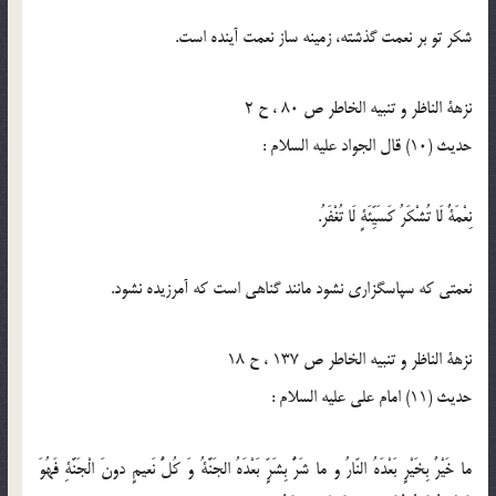
شكر تو بر نعمت گذشته، زمينه ساز نعمت آينده است.
نزهة الناظر و تنبیه الخاطر ص 80 ، ح 2
حدیث (10) قال الجواد عليه السلام :
نِعْمَةٌ لَا تُشْكَرُ كَسَيِّئَةٍ لَا تُغْفَرُ.
نعمتى كه سپاسگزارى نشود مانند گناهى است كه آمرزيده نشود.
نزهة الناظر و تنبیه الخاطر ص 137 ، ح 18
حدیث (11) امام على علیه السلام :
ما خَيْرٌ بِخَيْرٍ بَعْدَهُ النّارُ و ما شَرٌّ بِشَرٍّ بَعْدَهُ الجَنَّةُ وَ كُلُّ نَعيمٍ دونَ الْجَنَّةِ فَهُوَ