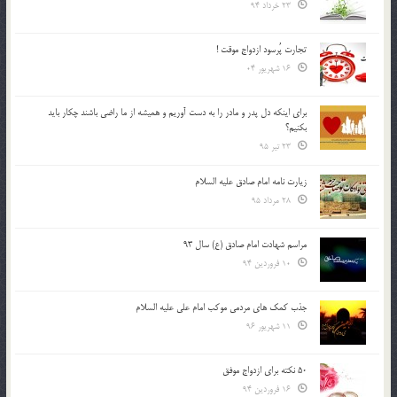
23 خرداد 94
تجارت پُرسود ازدواج موقت !
16 شهریور 04
براي اينكه دل پدر و مادر را به دست آوريم و هميشه از ما راضي باشند چكار بايد
بكنيم؟
23 تیر 95
زیارت نامه امام صادق علیه السلام
28 مرداد 95
مراسم شهادت امام صادق (ع) سال 93
10 فروردین 94
جذب کمک های مردمی موکب امام علی علیه السلام
11 شهریور 96
50 نکته برای ازدواج موفق
16 فروردین 94