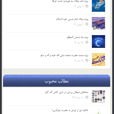
ویژه نامه میلاد سه خورشید دشت کربلا
2 بهمن 04
ویژه میلاد امام حسین علیه السلام
2 بهمن 04
ویژه ماه شعبان المعظّم
28 دی 04
ویژه مبعث حضرت محمد صلی الله علیه و اله و سلم
25 دی 04
مطالب محبوب
نمادهای شیطان پرستی در بازی کلش آف کلنز
11 مرداد 94
خاطره ای از توسل به حضرت زهرا(س)