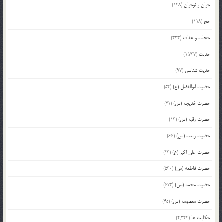
جوان و نوجوان
(148)
حج
(118)
حجاب و عفاف
(333)
حدیث
(1,737)
حدیث شناسی
(97)
حضرت ابوالفضل (ع)
(54)
حضرت خدیجه (س)
(41)
حضرت رقیه (س)
(13)
حضرت زینب (س)
(66)
حضرت علی اکبر (ع)
(23)
حضرت فاطمه (س)
(530)
حضرت محمد (ص)
(613)
حضرت معصومه (س)
(45)
حکایت ها
(2,244)