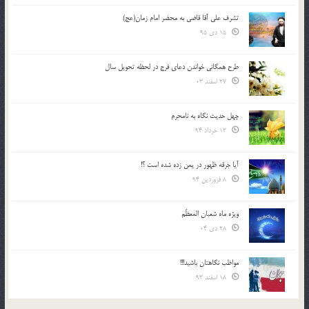
تشرف علي آقا قاضي به محضر امام زمان(عج)
15 دی 95
طرح همگانی خواندن دعای فرج در لحظه تحویل سال
27 اسفند 03
چهل حدیث نگاه به نامحرم
13 خرداد 94
آیا جرقه ظهور در یمن زده شده است ؟!
8 فروردین 94
ویژه ماه شعبان المعظّم
28 دی 04
مواظب نگاهتان باشید!!!
18 اسفند 93