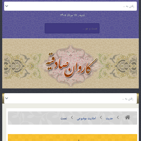
شنبه , 17 مرداد 1405
حدیث
احادیث موضوعی
نعمت