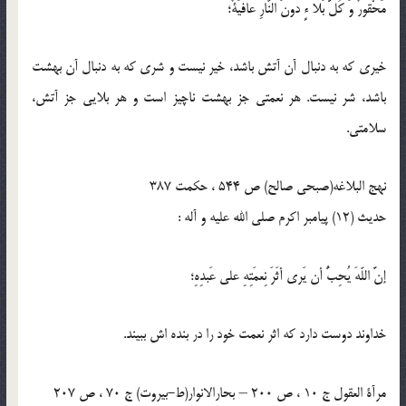
مَحْقورٌ وَ كُلُّ بَلا ءٍ دونَ النّارِ عافيَةٌ؛
خيرى كه به دنبال آن آتش باشد، خير نيست و شرى كه به دنبال آن بهشت
باشد، شر نيست. هر نعمتى جز بهشت ناچيز است و هر بلايى جز آتش،
سلامتى.
نهج البلاغه(صبحی صالح) ص 544 ، حكمت 387
حدیث (12) پیامبر اکرم صلی الله علیه و آله :
إنَّ اللّه‏َ يُحِبُّ أن يَرى أثَرَ نِعمَتِهِ على عَبدِهِ؛
خداوند دوست دارد كه اثر نعمت خود را در بنده ‏اش ببيند.
مرآة العقول ج 10 ، ص 200 – بحارالانوار(ط-بیروت) ج 70 ، ص 207