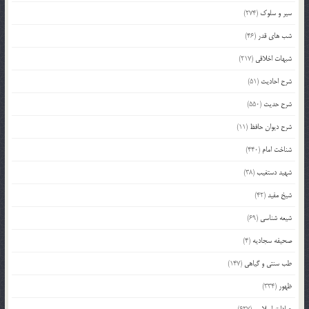
سیر و سلوک
(274)
شب های قدر
(46)
شبهات اخلاقی
(217)
شرح احادیث
(51)
شرح حدیث
(550)
شرح دیوان حافظ
(11)
شناخت امام
(440)
شهید دستغیب
(38)
شیخ مفید
(42)
شیعه شناسی
(69)
صحیفه سجادیه
(4)
طب سنتی و گیاهی
(147)
ظهور
(334)