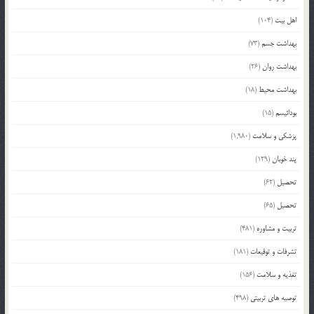
اهل بیت
(104)
بهداشت جسم
(73)
بهداشت روان
(26)
بهداشت محیط
(18)
بودائیسم
(15)
پزشکی و سلامت
(1,980)
پند خوبان
(129)
تحصیل
(62)
تحصیل
(65)
تربیت و مشاوره
(481)
تشرفات و توقیعات
(181)
تغذیه و سلامت
(156)
توصیه های تربیتی
(498)