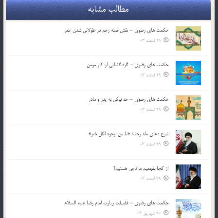
مطالب مشابه
حکمت های رضوی – نقش صله رحم در طولانی شدن عمر
29 اسفند 03
حکمت های رضوی – گره گشایی از کار مومن
29 اسفند 03
حکمت های رضوی – حد نیکی به پدر و مادر
29 اسفند 03
شرح دعای ماه رجب؛ «یا من ارجوه لکل خیر»
29 اسفند 03
از كجا بفهميم ما ناجی هستیم؟
29 اسفند 03
حکمت های رضوی – فضیلت زیارت امام رضا علیه السلام
20 شهریور 03