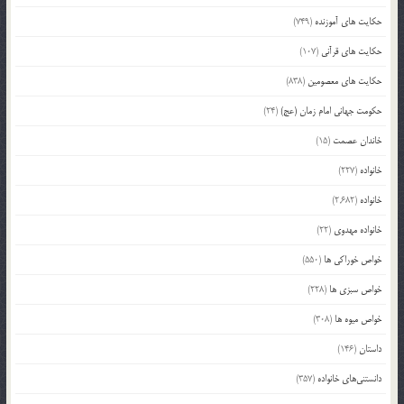
حکایت های آموزنده
(749)
حکایت های قرآنی
(107)
حکایت های معصومین
(838)
حکومت جهانی امام زمان (عج)
(24)
خاندان عصمت
(15)
خانواده
(227)
خانواده
(2,682)
خانواده مهدوی
(22)
خواص خوراکی ها
(550)
خواص سبزی ها
(228)
خواص میوه ها
(308)
داستان
(146)
دانستنی‌های خانواده
(357)