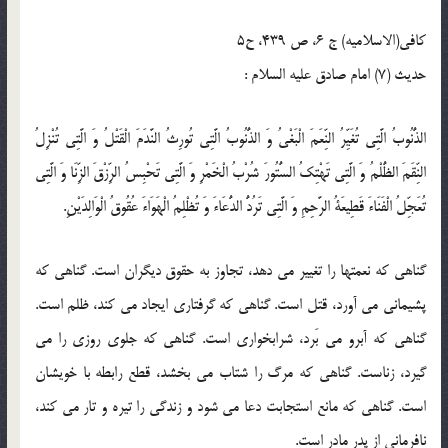
كافى(الاسلامیه) ج 6، ص 439، ح5
حدیث (7) امام صادق علیه السلام :
الذُّنُوبُ الَّتِي تُغَيِّرُ النِّعَمَ الْبَغْيُ وَ الذُّنُوبُ الَّتِي تُورِثُ النَّدَمَ الْقَتْلُ وَ الَّتِي تُنْزِلُ
النِّقَمَ الظُّلْمُ وَ الَّتِي تَهْتِكُ السُّتُورَ شُرْبُ الْخَمْرِ وَ الَّتِي تَحْبِسُ الرِّزْقَ الزِّنَا وَ الَّتِي
تُعَجِّلُ الْفَنَاءَ قَطِيعَةُ الرَّحِمِ وَ الَّتِي تَرُدُّ الدُّعَاءَ وَ تُظْلِمُ الْهَوَاءَ عُقُوقُ الْوَالِدَيْنِ.
گناهی كه نعمت‏ها را تغيير مى‏ دهد، تجاوز به حقوق ديگران است. گناهى كه
پشيمانى مى ‏آورد، قتل است. گناهى كه گرفتارى ايجاد مى‏ كند، ظلم است.
گناهى كه آبرو مى ‏بَرد، شرابخوارى است. گناهى كه جلوى روزى را مى
‏گيرد، زناست. گناهى كه مرگ را شتاب مى ‏بخشد، قطع رابطه با خويشان
است. گناهى كه مانع استجابت دعا مى ‏شود و زندگى را تيره و تار مى ‏كند،
نافرمانى از پدر مادر است.