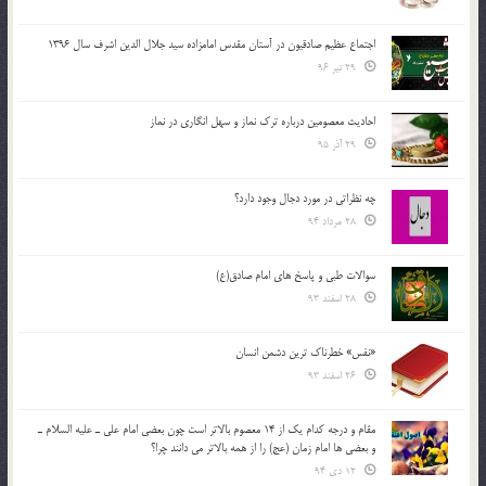
اجتماع عظیم صادقیون در آستان مقدس امامزاده سید جلال الدین اشرف سال 1396
29 تیر 96
احادیث معصومین درباره ترک نماز و سهل انگاری در نماز
29 آذر 95
چه نظراتی در مورد دجال وجود دارد؟
28 مرداد 94
سوالات طبی و پاسخ های امام صادق(ع)
28 اسفند 93
«نفس» خطرناک ترین دشمن انسان
26 اسفند 93
مقام و درجه كدام يك از 14 معصوم بالاتر است چون بعضي امام علي ـ عليه السلام ـ
و بعضي ها امام زمان (عج) را از همه بالاتر مي دانند چرا؟
12 دی 94