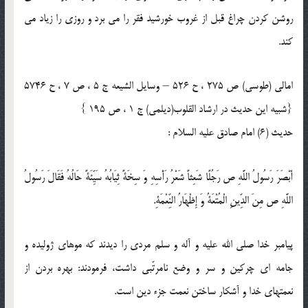
روشن كردن چراغ قبل از غروب خورشيد فقر را مى‏ برد و روزى را زياد مى
‏كند.
امالى (طوسى) ص 275 ، ح 526 – وسایل الشیعه ج 5 ، ص 7 ، ح 5746
{شبیه این حدیث در ارشاد القلوب(دیلمی) ج 1 ، ص 195 }
حدیث (6) امام صادق علیه السلام :
أَبْصَرَ رَسُولُ اللَّهِ ص رَجُلًا شَعِثاً شَعْرُ رَأْسِهِ وَ سِخَةً ثِيَابُهُ سَيِّئَةً حَالُهُ فَقَالَ رَسُولُ
اللَّهِ ص مِنَ الدِّينِ الْمُتْعَةُ وَ إِظْهَارُ النِّعْمَةِ.
پيامبر خدا صلی الله علیه و آله و سلم مردى را ديدند كه موهاى ژوليده و
جامه ‏اى چركين و سر و وضع نامرتّبى داشت، فرمودند: بهره بردن از
نعمت‏هاى خدا و آشكار ساختن نعمت جزء دين است.