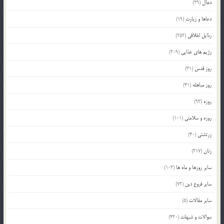
دجال
(29)
دعاها و زیارت
(19)
رذایل اخلاقی
(252)
رژیم های غذایی
(209)
روز قدس
(31)
روز مباهله
(41)
روزه
(93)
روزه و سلامتی
(101)
زرتشتی
(40)
زنان
(317)
سایر روزها و ماه ها
(103)
سایر فروع دین
(72)
سایر مقالات
(5)
سوالات و شبهات
(420)