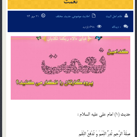
نعمت
خادم اهل البیت
احادیث موضوعی
,
حدیث
,
مختلف
21 مهر 94
0 دیدگاه
1698بازدید
حدیث (1) امام على عليه السلام :
صِلَةُ الرَّحِمِ تُدِرُّ النِّعَمَ وَ تُدْفِعُ النِّقَم‏