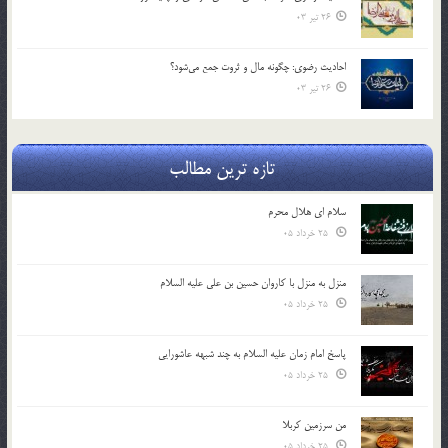
26 تیر 03
احادیث رضوی: چگونه مال و ثروت جمع می‌شود؟
26 تیر 03
تازه ترین مطالب
سلام ای هلال محرم
25 خرداد 05
منزل به منزل با کاروان حسین بن علی علیه السلام
25 خرداد 05
پاسخ امام زمان علیه السلام به چند شبهه عاشورایی
25 خرداد 05
من سرزمین کربلا
25 خرداد 05