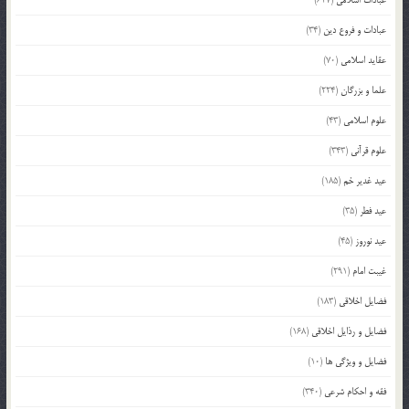
عبادات اسلامی
(627)
عبادات و فروع دین
(34)
عقاید اسلامی
(70)
علما و بزرگان
(224)
علوم اسلامی
(43)
علوم قرآنی
(343)
عید غدیر خم
(185)
عید فطر
(35)
عید نوروز
(45)
غیبت امام
(291)
فضایل اخلاقی
(183)
فضایل و رذایل اخلاقی
(168)
فضایل و ویژگی ها
(10)
فقه و احکام شرعی
(340)