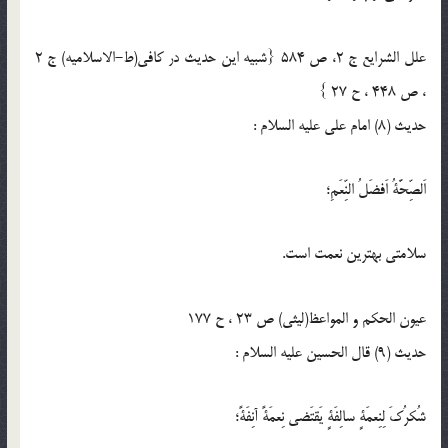
علل الشرايع ج 2، ص 584 {شبیه این حدیث در کافی(ط-الاسلامیه) ج 2
، ص 448 ، ح 27 }
حدیث (8) امام على عليه السلام :
اَلصِّحَّةُ اَفضَلُ النِّعَمِ؛
سلامتى بهترين نعمت است.
عیون الحکم و المواعظ(لیثی) ص 23 ، ح 177
حدیث (9) قال الحسين عليه السلام :
شُكرُكَ لِنِعمَةٍ سالِفَةٍ يَقتَضى نِعمَةً آنِفَةً؛