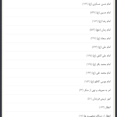
امام حسن عسکری (ع)
(172)
امام حسین (ع)
(847)
امام رضا (ع)
(182)
امام زمان (عج)
(583)
امام سجاد (ع)
(227)
امام علی (ع)
(894)
امام علی النقی (ع)
(165)
امام محمد باقر (ع)
(165)
امام محمد تقی (ع)
(146)
امام موسی کاظم (ع)
(152)
امر به معروف و نهی از منکر
(63)
امور تربیتی فرزندان
(51)
انتظار
(164)
انتظار از دیدگاه شخصیت ها
(17)