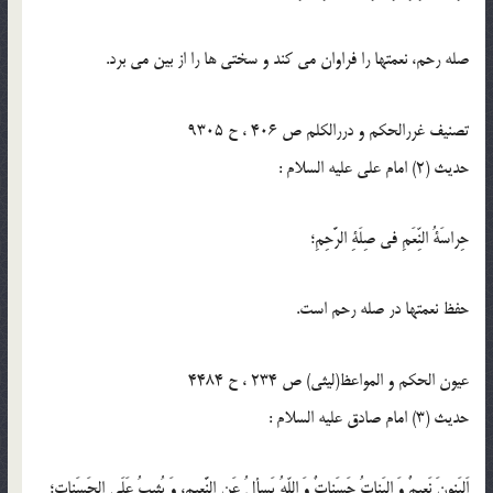
صله رحم، نعمت‏ها را فراوان مى ‏كند و سختى ‏ها را از بين مى ‏برد.
تصنیف غررالحکم و دررالکلم ص 406 ، ح 9305
حدیث (2) امام على عليه السلام :
حِراسَةُ النِّعَمِ فى صِلَةِ الرَّحِمِ؛
حفظ نعمت‏ها در صله رحم است.
عیون الحکم و المواعظ(لیثی) ص 234 ، ح 4484
حدیث (3) امام صادق علیه السلام :
اَلبَنونَ نَعيمٌ وَ البَناتُ حَسَناتٌ وَ اللّه‏ُ يَسألُ عَنِ النَّعيمِ، وَ يُثيبُ عَلَى الحَسَناتِ؛