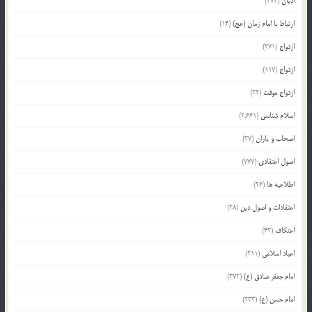
ادیان
(474)
ارتباط با امام زمان (عج)
(14)
ازدواج
(371)
ازدواج
(117)
ازدواج موقت
(32)
اسلام شناسی
(2,661)
اصحاب و یاران
(37)
اصول اعتقادی
(777)
اطلاعیه ها
(26)
اعتقادات و اصول دین
(28)
اعتکاف
(43)
اعیاد اسلامی
(211)
امام جعفر صادق (ع)
(372)
امام حسن (ع)
(233)