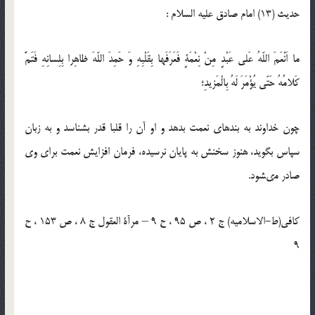
حدیث (13) امام صادق علیه السلام :
ما اَنْعَمَ اللّه‏ُ عَلى عَبْدٍ مِنْ نِعْمَةٍ فَعَرَفَها بِقَلْبِهِ وَ حَمِدَ اللّه‏َ ظاهِرا بِلِسانِهِ فَتَمَّ
كَلامُهُ حَتّى يُؤْمَرَ لَهُ بِالْمَزيدِ؛
چون خداوند به بنده‏اى نعمت بدهد و او آن را قلبا قدر بشناسد و به زبان
سپاس بگويد، هنوز سخنش به پايان نرسيده، فرمان افزايش نعمت براى وى
صادر مى‏شود.
کافی(ط-الاسلامیه) ج 2 ، ص 95 ، ح 9 – مرآة العقول ج 8 ، ص 153 ، ح
9