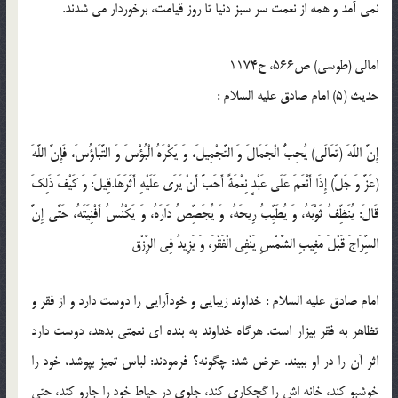
نمى‏ آمد و همه از نعمت سر سبز دنيا تا روز قيامت، برخوردار مى‏ شدند.
امالى (طوسى) ص566، ح1174
حدیث (5) امام صادق علیه السلام :
إِنَّ اللَّهَ (تَعَالَى) يُحِبُّ الْجَمَالَ وَ التَّجْمِيلَ، وَ يَكْرَهُ الْبُؤْسَ وَ التَّبَاؤُسَ، فَإِنَّ اللَّهَ
(عَزَّ وَ جَلَّ) إِذَا أَنْعَمَ عَلَى عَبْدٍ نِعْمَةً أَحَبَّ أَنْ يَرَى عَلَيْهِ أَثَرَهَا.قِيلَ: وَ كَيْفَ ذَلِكَ
قَالَ: يُنَظِّفُ ثَوْبَهُ، وَ يُطَيِّبُ رِيحَهُ، وَ يُجَصِّصُ دَارَهُ، وَ يَكْنُسُ أَفْنِيَتَهُ، حَتَّى إِنَّ
السِّرَاجَ قَبْلَ مَغِيبِ الشَّمْسِ يَنْفِي الْفَقْرَ، وَ يَزِيدُ فِي الرِّزْق‏
امام صادق علیه السلام : خداوند زيبايى و خودآرايى را دوست دارد و از فقر و
تظاهر به فقر بيزار است. هرگاه خداوند به بنده ‏اى نعمتى بدهد، دوست دارد
اثر آن را در او ببيند. عرض شد: چگونه؟ فرمودند: لباس تميز بپوشد، خود را
خوشبو كند، خانه ‏اش را گچكارى كند، جلوى در حياط خود را جارو كند، حتى