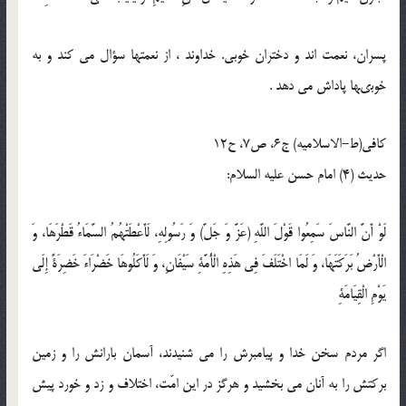
پسران، نعمت ‏اند و دختران خوبى. خداوند ، از نعمت‏ها سؤال مى ‏كند و به
خوبى‏ها پاداش مى‏ دهد .
كافى(ط-الاسلامیه) ج6، ص7، ح12
حدیث (4) امام حسن علیه السلام:
لَوْ أَنَّ النَّاسَ سَمِعُوا قَوْلَ اللَّهِ (عَزَّ وَ جَلَّ) وَ رَسُولِهِ، لَأَعْطَتْهُمُ السَّمَاءُ قَطْرَهَا، وَ
الْأَرْضُ بَرَكَتَهَا، وَ لَمَا اخْتَلَفَ فِي هَذِهِ الْأُمَّةِ سَيْفَانِ، وَ لَأَكَلُوهَا خَضْرَاءَ خَضِرَةً إِلَى
يَوْمِ الْقِيَامَةِ
اگر مردم سخن خدا و پيامبرش را مى ‏شنيدند، آسمان بارانش را و زمين
بركتش را به آنان مى ‏بخشيد و هرگز در اين امّت، اختلاف و زد و خورد پيش