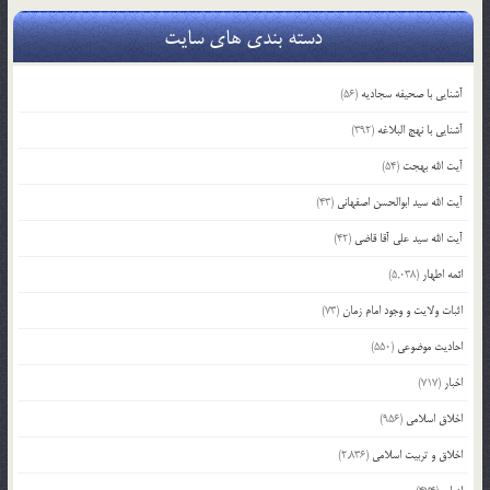
دسته بندی های سایت
آشنایی با صحیفه سجادیه
(56)
آشنایی با نهج البلاغه
(392)
آیت الله بهجت
(54)
آیت الله سید ابوالحسن اصفهانی
(43)
آیت الله سید علی آقا قاضی
(42)
ائمه اطهار
(5,038)
اثبات ولایت و وجود امام زمان
(73)
احادیث موضوعی
(550)
اخبار
(717)
اخلاق اسلامی
(956)
اخلاق و تربیت اسلامی
(2,836)