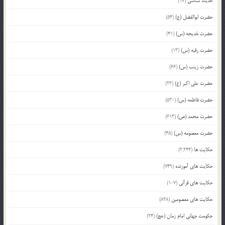
حدیث شناسی
(97)
حضرت ابوالفضل (ع)
(54)
حضرت خدیجه (س)
(41)
حضرت رقیه (س)
(13)
حضرت زینب (س)
(66)
حضرت علی اکبر (ع)
(23)
حضرت فاطمه (س)
(530)
حضرت محمد (ص)
(613)
حضرت معصومه (س)
(45)
حکایت ها
(2,244)
حکایت های آموزنده
(749)
حکایت های قرآنی
(107)
حکایت های معصومین
(838)
حکومت جهانی امام زمان (عج)
(24)