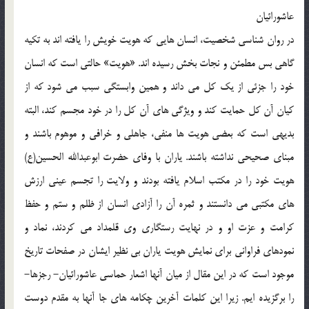
عاشورائيان
در روان شناسي شخصيت، انسان هايي که هويت خويش را يافته اند به تکيه
گاهي بس مطمئن و نجات بخش رسيده اند. «هويت» حالتي است که انسان
خود را جزئي از يک کل مي داند و همين وابستگي سبب مي شود که از
کيان آن کل حمايت کند و ويژگي هاي آن کل را در خود مجسم کند، البته
بديهي است که بعضي هويت ها منفي، جاهلي و خرافي و موهوم باشند و
مبناي صحيحي نداشته باشند. ياران با وفاي حضرت ابوعبدالله الحسين(ع)
هويت خود را در مکتب اسلام يافته بودند و ولايت را تجسم عيني ارزش
هاي مکتبي مي دانستند و ثمره آن را آزادي انسان از ظلم و ستم و حفظ
کرامت و عزت او و در نهايت رستگاري وي قلمداد مي کردند، نماد و
نمودهاي فراواني براي نمايش هويت ياران بي نظير ايشان در صفحات تاريخ
موجود است که در اين مقال از ميان آنها اشعار حماسي عاشورائيان- رجزها-
را برگزيده ايم. زيرا اين کلمات آخرين چکامه هاي جا آنها به مقدم دوست