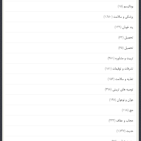
بودائیسم
(15)
پزشکی و سلامت
(1,980)
پند خوبان
(129)
تحصیل
(62)
تحصیل
(65)
تربیت و مشاوره
(481)
تشرفات و توقیعات
(181)
تغذیه و سلامت
(156)
توصیه های تربیتی
(498)
جوان و نوجوان
(148)
حج
(118)
حجاب و عفاف
(333)
حدیث
(1,737)