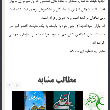
تهديد هيات حاکمه يا سفلگي و عقده هاي شخصي که آن هم نيازي به بيان
ندارد. البته کلماتي از زبان باز ماندگان و جنگجويان يزيدي ثبت شده است
ولي سخنان پراکنده است و به عنوان رجز ادا نشده.
اما ياران سيدالشهدا(ع) چون خود را وابسته به يک حقيقت افتخار آميز مي
دانستند، حتي گمنامان شان هم به خود جرات داده و رجزهاي حماسي
خوانده اند.
منبع: آيه شماره دي ماه 89
مطالب مشابه