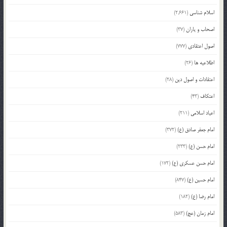
اسلام شناسی
(2,661)
اصحاب و یاران
(37)
اصول اعتقادی
(777)
اطلاعیه ها
(26)
اعتقادات و اصول دین
(28)
اعتکاف
(43)
اعیاد اسلامی
(211)
امام جعفر صادق (ع)
(372)
امام حسن (ع)
(233)
امام حسن عسکری (ع)
(172)
امام حسین (ع)
(847)
امام رضا (ع)
(182)
امام زمان (عج)
(583)