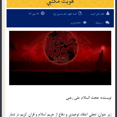
هويت مکتبي
خادم اهل البیت
ائمه اطهار
,
امام حسین (ع)
26 مهر 94
0 دیدگاه
1382بازدید
نويسنده: حجت السلام علي رجبي
زير عنوان: تجلي اعتقاد توحيدي و دفاع از حريم اسلام و قران کريم در شعار