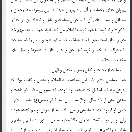
پيروان خداي رحمانند و آل زياد پيروان شيطانند. اين پيرمرد، خط رحمان و
شيطان و سمبل هاي آن را به خوبي شناخته و تقابل و امتداد اين دو خط را
تا کربلا و از کربلا تا همه کربلاها اعلام مي کند، افراد همه نيستند، مهم خط
حق و باطل است، حق را بايد شناخت که ره گم نشود و مسير را بايد شناخت
تا انحراف پيدا نکند و گرنه اهل حق و اهل باطل در عصرها و نسل هاي
مختلف، مختلفند!
– حمايت از ولايت و کيان رهبري مکتبي و الهي
شعار حماسي غلام ترک ابي عبدالله عليه السلام و منشي و کاتب مولا که
پدرش چند لحظه قبل کشته شده بود (نوشته اند عمروبن جناده نام داشت و
سنش بيش از 11 سال نبود!) به ميدان آمد امام حسين(ع) عليه السلام با
ديدن او فرمود: «شايد مادرش راضي نباشد بعد از پدرش او هم کشته شود.»
ولي او در جواب گفت: «همين حالا مادرم به من دستور داد بيايم و جانم را
فداي شما کنم.» پس امام عليه السلام به او اذن نبرد داد و او پرواز کنان به