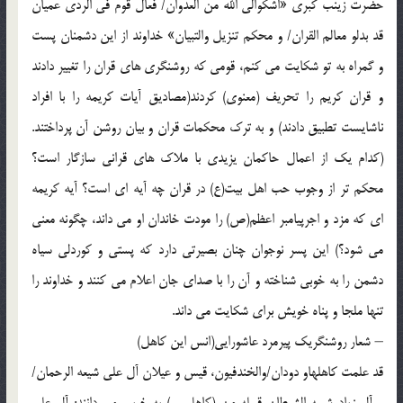
حضرت زينب کبري «اشکوالي الله من العدوان/ فعال قوم في الردي عميان
قد بدلو معالم القران/ و محکم تنزيل والتبيان» خداوند از اين دشمنان پست
و گمراه به تو شکايت مي کنم، قومي که روشنگري هاي قران را تغيير دادند
و قران کريم را تحريف (معنوي) کردند(مصاديق آيات کريمه را با افراد
ناشايست تطبيق دادند) و به ترک محکمات قران و بيان روشن آن پرداختند.
(کدام يک از اعمال حاکمان يزيدي با ملاک هاي قراني سازگار است؟
محکم تر از وجوب حب اهل بيت(ع) در قران چه آيه اي است؟ آيه کريمه
اي که مزد و اجرپيامبر اعظم(ص) را مودت خاندان او مي داند، چگونه معني
مي شود؟) اين پسر نوجوان چنان بصيرتي دارد که پستي و کوردلي سياه
دشمن را به خوبي شناخته و آن را با صداي جان اعلام مي کنند و خداوند را
تنها ملجا و پناه خويش براي شکايت مي داند.
– شعار روشنگريک پيرمرد عاشورايي(انس اين کاهل)
قد علمت کاهلهاو دودان/والخندفيون، قيس و عيلان آل علي شيعه الرحمان/
و آل زياد شيعه الشيطان قبيله من (کاهل و..) به خوبي مي دانند: آل علي