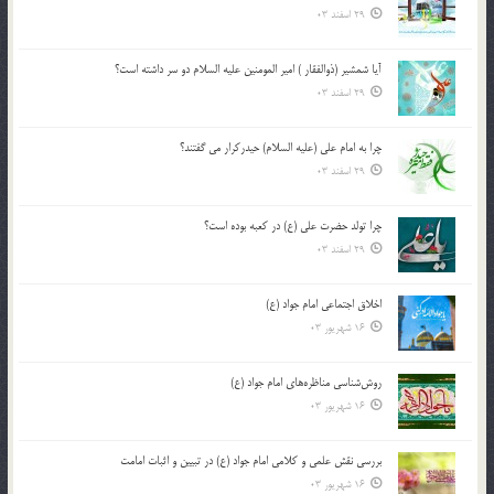
29 اسفند 03
آیا شمشیر (ذوالفقار ) امیر المومنین علیه السلام دو سر داشته است؟
29 اسفند 03
چرا به امام علی (علیه السلام) حیدرکرار می گفتند؟
29 اسفند 03
چرا تولد حضرت علی (ع) در کعبه بوده است؟
29 اسفند 03
اخلاق اجتماعی امام جواد (ع)
16 شهریور 03
روش‌شناسی مناظره‌های امام جواد (ع)
16 شهریور 03
بررسی نقش علمی و کلامی امام جواد (ع) در تبیین و اثبات امامت
16 شهریور 03