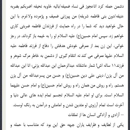
دشمن حمله کرد اناعجوز في نساء ضعيفه/باليه خاويه نحيفه اضربکم بضربه
عنيفه/دون بني فاطمه شريفه) من پيرزني ضعيف و پژمرده ولاغرم. با اين
حال خواهيد ديد که شما را در راه حمايت از فرزندان فاطمه ضربتي کاري
خواهم زد. سپس امام حسين(ع) عليه السلام او را به خيمه باز گرداند. در رجز
خواني، اين زن بعد از معرفي خودش هدفش را دفاع از فرزند فاطمه عليه
السلام عليها معرفي مي کند نه انتقام گيري از دشمن به خاطر مرگ شوهر و
فرزند11 ساله اش! شعار عاشقانه عبدالرحمان ابن عبدالله يزني: انا ابن عبدالله
من آل يزن/ ديني علي دين حسين(ع) و حسن من پسرعبدالله من آل يزن
هستم. راه و روش من همان راه و روش امام حسين(ع) و امام حسن عليهما
السلام است. براي او امام عليه السلام تجسم تمام ايده هاي عالي دنيا و
آخرت است تمام آرزوي او متدين شدن و امامش و درآمدن به رنگ اوست.
– آزادي و آزادگي انسان ها از تعلقات
يکي از لطايف و ظرايف ياران جبهه حق اين بود که متناسب با حمله و