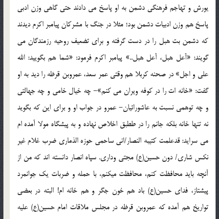
يورش و تهاجم فرهنگي دشمن به او پاسخ مي دادند حتي گاهي وزن ادبي
پاسخ هم وزن ادبيات دشمن بود؛ مثلا در جنگ با مشرکان پيامبر اکرم ديدند
که دشمن بت هبل را در دست گرفته و براي تضعيف روحيه رزمندگان مي
گويند: «آعل هبل، آعل هبل..» پيامبر اکرم فرمود: «شما هم بگوييد: الله
علي و اجل» در صحنه کربلا هم وقتي عمر سعد، عمروبن قرظه را ديد به او
گفت: «خانه ات را در کوفه ويران مي کنم»- چه خيال خامي و چه جهالتي
و چه توهمي نسبت به عاشورائيان- عمرو در جواب او و براي اين که بگويد
نه تنها خانه بلکه جانم را در ططبق اخلاص نهاده و به پيشگاه مولا آمده ام
مي سرايد: قدعلمت کتيبه النصار/اني ساحمي حوزه الذماري ضرب غلام غير
نکس شاري/ دون حسين(ع) مجتي وداري. سپاه انصار دانسته اند که من از
آنچه بايد محافظت کنم، محافظت ميکنم، با حمله و ضربات يک جوانمرد
پيشتاز، فداي حسين(ع) باد هم خون جگر و هم خانه ام! البته در بعضي
تواريخ هم آمده که عمروبن قرظه در مجلس ملاقات امام حسين(ع) عليه