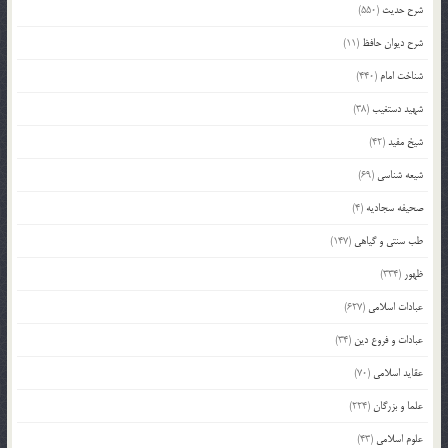
شرح حدیث
(550)
شرح دیوان حافظ
(11)
شناخت امام
(440)
شهید دستغیب
(38)
شیخ مفید
(42)
شیعه شناسی
(69)
صحیفه سجادیه
(4)
طب سنتی و گیاهی
(147)
ظهور
(334)
عبادات اسلامی
(627)
عبادات و فروع دین
(34)
عقاید اسلامی
(70)
علما و بزرگان
(224)
علوم اسلامی
(43)