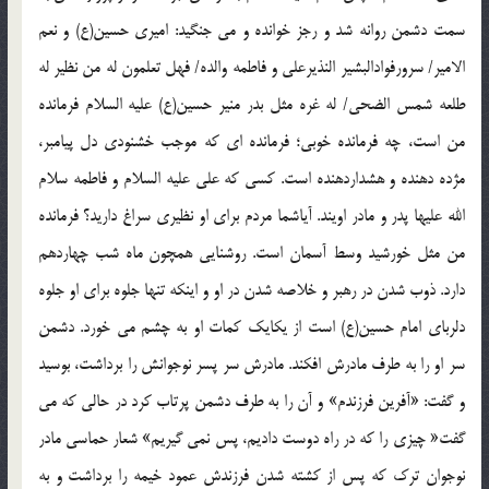
سمت دشمن روانه شد و رجز خوانده و مي جنگيد: اميري حسين(ع) و نعم
الامير/ سرورفوادالبشير النذيرعلي و فاطمه والده/ فهل تعلمون له من نظير له
طلعه شمس الضحي/ له غره مثل بدر منير حسين(ع) عليه السلام فرمانده
من است، چه فرمانده خوبي؛ فرمانده اي که موجب خشنودي دل پيامبر،
مژده دهنده و هشداردهنده است. کسي که علي عليه السلام و فاطمه سلام
الله عليها پدر و مادر اويند. آياشما مردم براي او نظيري سراغ داريد؟ فرمانده
من مثل خورشيد وسط آسمان است. روشنايي همچون ماه شب چهاردهم
دارد. ذوب شدن در رهبر و خلاصه شدن در او و اينکه تنها جلوه براي او جلوه
دلرباي امام حسين(ع) است از يکايک کمات او به چشم مي خورد. دشمن
سر او را به طرف مادرش افکند. مادرش سر پسر نوجوانش را برداشت، بوسيد
و گفت: «آفرين فرزندم» و آن را به طرف دشمن پرتاب کرد در حالي که مي
گفت« چيزي را که در راه دوست داديم، پس نمي گيريم» شعار حماسي مادر
نوجوان ترک که پس از کشته شدن فرزندش عمود خيمه را برداشت و به