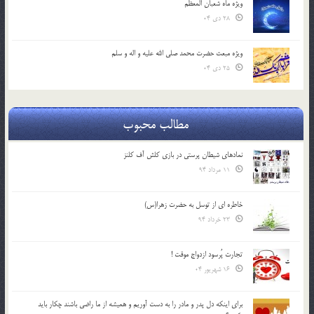
ویژه ماه شعبان المعظّم
28 دی 04
ویژه مبعث حضرت محمد صلی الله علیه و اله و سلم
25 دی 04
مطالب محبوب
نمادهای شیطان پرستی در بازی کلش آف کلنز
11 مرداد 94
خاطره ای از توسل به حضرت زهرا(س)
23 خرداد 94
تجارت پُرسود ازدواج موقت !
16 شهریور 04
براي اينكه دل پدر و مادر را به دست آوريم و هميشه از ما راضي باشند چكار بايد