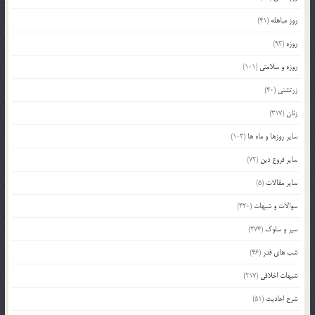
روز مباهله
(41)
روزه
(93)
روزه و سلامتی
(101)
زرتشتی
(40)
زنان
(317)
سایر روزها و ماه ها
(103)
سایر فروع دین
(72)
سایر مقالات
(5)
سوالات و شبهات
(420)
سیر و سلوک
(274)
شب های قدر
(46)
شبهات اخلاقی
(217)
شرح احادیث
(51)