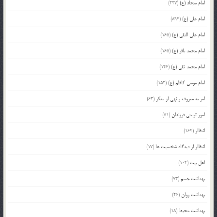
امام سجاد (ع)
(227)
امام علی (ع)
(894)
امام علی النقی (ع)
(165)
امام محمد باقر (ع)
(165)
امام محمد تقی (ع)
(146)
امام موسی کاظم (ع)
(152)
امر به معروف و نهی از منکر
(63)
امور تربیتی فرزندان
(51)
انتظار
(164)
انتظار از دیدگاه شخصیت ها
(17)
اهل بیت
(104)
بهداشت جسم
(73)
بهداشت روان
(26)
بهداشت محیط
(18)