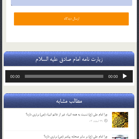
زیارت نامه امام صادق علیه السلام
پخش‌کننده
00:00
00:00
صوت
مطالب مشابه
چرا امام علی (ع) نسبت به همه انبیاء غیر از خاتم انبیاء (ص) برتری دارد؟
29 اسفند 03
چرا امام علی (ع) بر سایر صحابه پیامبر (ص) برتری دارد؟