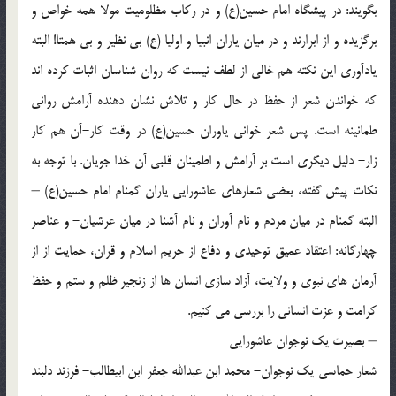
بگويند: در پيشگاه امام حسين(ع) و در رکاب مظلوميت مولا همه خواص و
برگزيده و از ابرارند و در ميان ياران انبيا و اوليا (ع) بي نظير و بي همتا! البته
يادآوري اين نکته هم خالي از لطف نيست که روان شناسان اثبات کرده اند
که خواندن شعر از حفظ در حال کار و تلاش نشان دهنده آرامش رواني
طمانينه است. پس شعر خواني ياوران حسين(ع) در وقت کار-آن هم کار
زار- دليل ديگري است بر آرامش و اطمينان قلبي آن خدا جويان. با توجه به
نکات پيش گفته، بعضي شعارهاي عاشورايي ياران گمنام امام حسين(ع) –
البته گمنام در ميان مردم و نام آوران و نام آشنا در ميان عرشيان- و عناصر
چهارگانه: اعتقاد عميق توحيدي و دفاع از حريم اسلام و قران، حمايت از از
آرمان هاي نبوي و ولايت، آزاد سازي انسان ها از زنجير ظلم و ستم و حفظ
کرامت و عزت انساني را بررسي مي کنيم.
– بصيرت يک نوجوان عاشورايي
شعار حماسي يک نوجوان- محمد ابن عبدالله جعفر ابن ابيطالب- فرزند دلبند