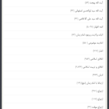
آیت الله بهجت
(54)
آیت الله سید ابوالحسن اصفهانی
(43)
آیت الله سید علی آقا قاضی
(42)
ائمه اطهار
(5,038)
اثبات ولایت و وجود امام زمان
(73)
احادیث موضوعی
(550)
اخبار
(717)
اخلاق اسلامی
(956)
اخلاق و تربیت اسلامی
(2,836)
ادیان
(474)
ارتباط با امام زمان (عج)
(14)
ازدواج
(371)
ازدواج
(117)
ازدواج موقت
(32)