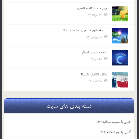
چهل حدیث نگاه به نامحرم
13 خرداد 94
آیا جرقه ظهور در یمن زده شده است ؟!
8 فروردین 94
ویژه ماه شعبان المعظّم
28 دی 04
مواظب نگاهتان باشید!!!
18 اسفند 93
دسته بندی های سایت
آشنایی با صحیفه سجادیه
(56)
آشنایی با نهج البلاغه
(392)