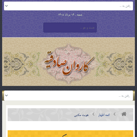
جمعه , 16 مرداد 1405
ائمه اطهار
هويت مکتبي