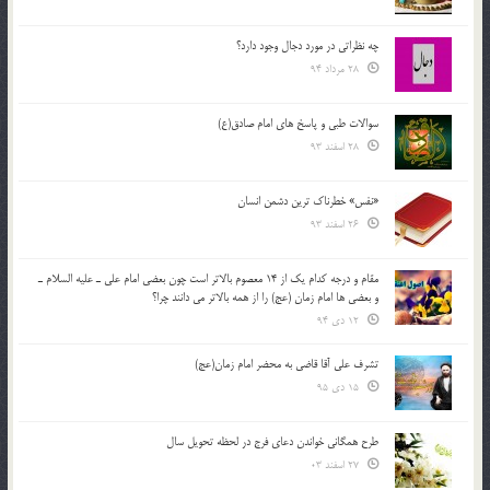
چه نظراتی در مورد دجال وجود دارد؟
28 مرداد 94
سوالات طبی و پاسخ های امام صادق(ع)
28 اسفند 93
«نفس» خطرناک ترین دشمن انسان
26 اسفند 93
مقام و درجه كدام يك از 14 معصوم بالاتر است چون بعضي امام علي ـ عليه السلام ـ
و بعضي ها امام زمان (عج) را از همه بالاتر مي دانند چرا؟
12 دی 94
تشرف علي آقا قاضي به محضر امام زمان(عج)
15 دی 95
طرح همگانی خواندن دعای فرج در لحظه تحویل سال
27 اسفند 03