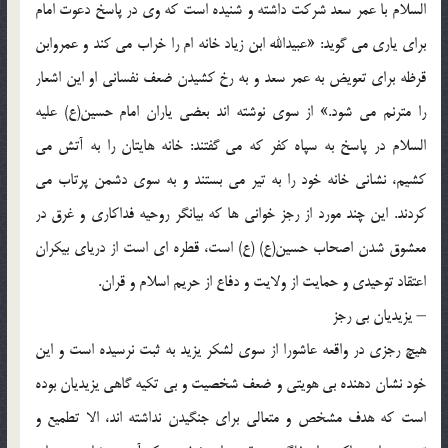
السلام با عمر سعد شرکت داشته و شنيده است که وي در پاسخ دعوت امام
براي ياري مي گويد: «عبيدالله ابن زياد خانه ام را خراب مي کند و عمروابن
قرظه براي تعويض به عمر سعد و به رخ کشيدن ضعف نفساني او اين اشعار
را مترنم مي شود.» از سوي نوشته اند بعضي ياران امام حسين(ع) عليه
السلام در پاسخ به سپاه کفر که مي گفتند: خانه هايتان را به آتش مي
کشيم، نشاني خانه خود را به تير مي بستند و به سوي دشمن پرتاب مي
کردند. اين چند مورد از رجز خواني ها که بيانگر روحيه فداکاري و غرق در
معشوق شدن اصحاب حسين(ع) (ع) است، قطره اي است از درياي بيکران
اعتقاد توحيدي و حمايت از ولايت و دفاع از حريم اسلام و قران.
– يزيديان بي رجز
هيچ رجزي در واقعه عاشورا از سوي لشکر يزيد به ثبت نرسيده است و اين
خود نشان دهنده بي هويتي و ضعف شخصيت و بي تکيه گاهي يزيديان بوده
است که هدف مشخص و متعالي براي جنگيدن نداشته اند، الا تطميع و