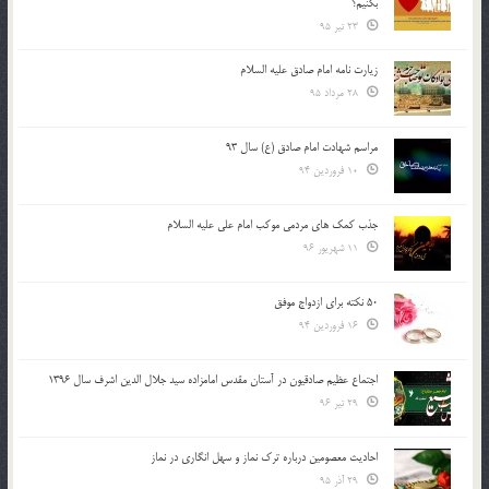
بكنيم؟
23 تیر 95
زیارت نامه امام صادق علیه السلام
28 مرداد 95
مراسم شهادت امام صادق (ع) سال 93
10 فروردین 94
جذب کمک های مردمی موکب امام علی علیه السلام
11 شهریور 96
50 نکته برای ازدواج موفق
16 فروردین 94
اجتماع عظیم صادقیون در آستان مقدس امامزاده سید جلال الدین اشرف سال 1396
29 تیر 96
احادیث معصومین درباره ترک نماز و سهل انگاری در نماز
29 آذر 95