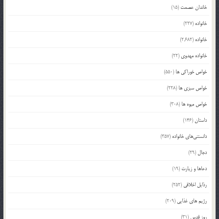
خاندان عصمت
(15)
خانواده
(227)
خانواده
(2,682)
خانواده مهدوی
(22)
خواص خوراکی ها
(550)
خواص سبزی ها
(228)
خواص میوه ها
(308)
داستان
(146)
دانستنی‌های خانواده
(357)
دجال
(29)
دعاها و زیارت
(19)
رذایل اخلاقی
(252)
رژیم های غذایی
(209)
روز قدس
(31)