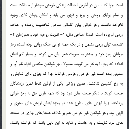
است. چرا که انسان در آخرين لحظات زندگي خويش سرشار از صداقت است
و تمام زواياي روحي او بروز و ظهور مي يابد و امکان پنهان کاري وجود
نخواهد داشت. رجز خواني بيان کلماتي معرفي شخصيت رزمنده و اهداف
رزمي او بوده است. ضمنا اهدافي مثل: 1- تقويت روحيه خود و همرزمان 2-
تضعيف توان رزمي دشمن و در يک جمله نوعي جنگ رواني بوده است، رجز
جوانان رجز خود را بيشتر به صورت شعر بيان مي کردند و بسيار کم اتفاق
افتاده که رجز را به نثر مي گويند. معمولا رجز خواندن مختص افراد نام آور و
مشهور بوده است غير خواص رجزنمي خواندند چرا که چيزي براي نمايش و
به رخ کشيدن نداشتند، همين ويژگي يکي از اولين نقاط تمايز رزمندگان
صحنه کربلا با ديگر صحنه هاي نبرد بود که همه ياران حق به رجز خواني
پرداختند زيرا ارزش هاي مطرح شده در رجزهايشان ارزش هاي معنوي و
الهي بود. رجز خواندن غير خواص هم بر خلاف هنجارهاي جاري در صنحه
هاي نبرد شايسته و به جاست و شايد به اين دليل باشد که خواسته باشند،