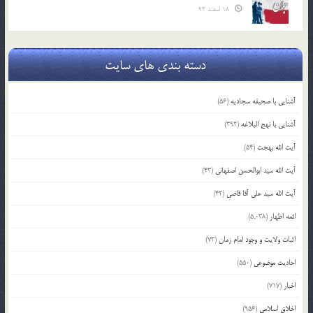
18 اسفند 93
دسته بندی های سایت
آشنایی با صحیفه سجادیه
(56)
آشنایی با نهج البلاغه
(392)
آیت الله بهجت
(54)
آیت الله سید ابوالحسن اصفهانی
(43)
آیت الله سید علی آقا قاضی
(42)
ائمه اطهار
(5,038)
اثبات ولایت و وجود امام زمان
(73)
احادیث موضوعی
(550)
اخبار
(717)
اخلاق اسلامی
(956)