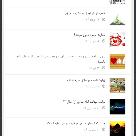
خاطره ای از توسل به حضرت زهرا(س)
23 خرداد 94
تجارت پُرسود ازدواج موقت !
16 شهریور 04
براي اينكه دل پدر و مادر را به دست آوريم و هميشه از ما راضي باشند چكار بايد
بكنيم؟
23 تیر 95
زیارت نامه امام صادق علیه السلام
28 مرداد 95
مراسم شهادت امام صادق (ع) سال 93
10 فروردین 94
جذب کمک های مردمی موکب امام علی علیه السلام
11 شهریور 96