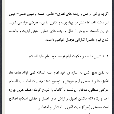
اگرچه برخي از علل و ريشه هاي نظري- علمي، صبغه و سياق عملي- عيني
نيز داشته اند، اما بيشتر در چهارچوب و کانون علمي- معرفتي قرار مي گيرند.
در اين قسمت به برخي از علل و ريشه هاي عملي- عيني ابديت و جاودانه
شدن قيام عاشورا اشاراتي مجمل خواهيم داشت.
1-2. تبيين فلسفه و حکمت قيام توسط خود امام عليه السلام
به يقين هيچ کس به اندازه ي خود امام عليه السلام نمي تواند هدف ها،
انگيزه ها و فلسفه ي قيام خويش را توضيح دهد؛ چه اينکه امام عليه السلام
حرکتي منطقي، هدفدار، روشمند و آگاهانه را شروع کردند؛ هدف هايي چون:
احيا و زنده نگه داشتن اصول و ارزش هاي اصيل و حقيقي اسلام، اصلاح
امت محمدي (ص)از حيث فکري- اخلاقي و اجتماعي.