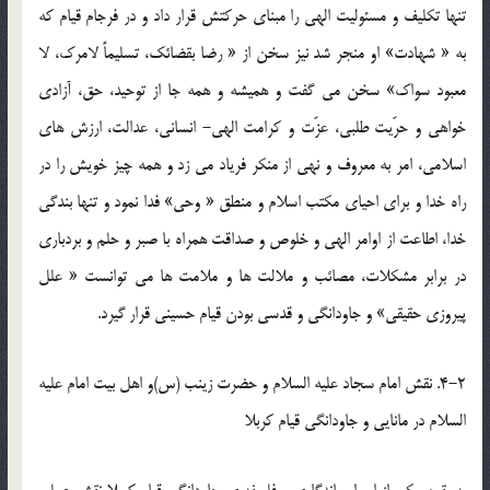
تنها تکليف و مسئوليت الهي را مبناي حرکتش قرار داد و در فرجام قيام که
به « شهادت» او منجر شد نيز سخن از « رضا بقضائک، تسليماً لامرک، لا
معبود سواک» سخن مي گفت و هميشه و همه جا از توحيد، حق، آزادي
خواهي و حرّيت طلبي، عزّت و کرامت الهي- انساني، عدالت، ارزش هاي
اسلامي، امر به معروف و نهي از منکر فرياد مي زد و همه چيز خويش را در
راه خدا و براي احياي مکتب اسلام و منطق « وحي» فدا نمود و تنها بندگي
خدا، اطاعت از اوامر الهي و خلوص و صداقت همراه با صبر و حلم و بردباري
در برابر مشکلات، مصائب و ملالت ها و ملامت ها مي توانست « علل
پيروزي حقيقي» و جاودانگي و قدسي بودن قيام حسيني قرار گيرد.
4-2. نقش امام سجاد عليه السلام و حضرت زينب (س)و اهل بيت امام عليه
السلام در مانايي و جاودانگي قيام کربلا