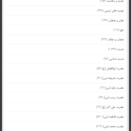
تغذیه و سلامت
(156)
توصیه های تربیتی
(498)
جوان و نوجوان
(148)
حج
(118)
حجاب و عفاف
(333)
حدیث
(1,737)
حدیث شناسی
(97)
حضرت ابوالفضل (ع)
(54)
حضرت خدیجه (س)
(41)
حضرت رقیه (س)
(13)
حضرت زینب (س)
(66)
حضرت علی اکبر (ع)
(23)
حضرت فاطمه (س)
(530)
حضرت محمد (ص)
(613)