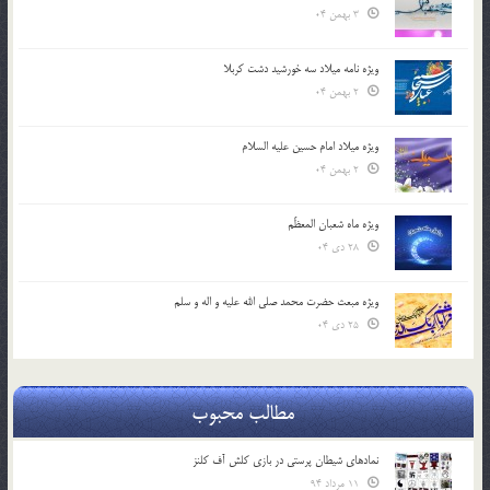
3 بهمن 04
ویژه نامه میلاد سه خورشید دشت کربلا
2 بهمن 04
ویژه میلاد امام حسین علیه السلام
2 بهمن 04
ویژه ماه شعبان المعظّم
28 دی 04
ویژه مبعث حضرت محمد صلی الله علیه و اله و سلم
25 دی 04
مطالب محبوب
نمادهای شیطان پرستی در بازی کلش آف کلنز
11 مرداد 94