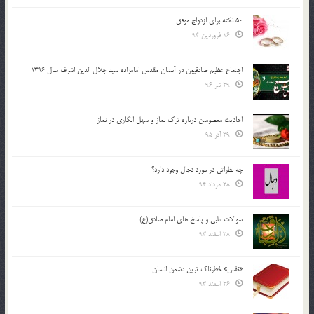
50 نکته برای ازدواج موفق
16 فروردین 94
اجتماع عظیم صادقیون در آستان مقدس امامزاده سید جلال الدین اشرف سال 1396
29 تیر 96
احادیث معصومین درباره ترک نماز و سهل انگاری در نماز
29 آذر 95
چه نظراتی در مورد دجال وجود دارد؟
28 مرداد 94
سوالات طبی و پاسخ های امام صادق(ع)
28 اسفند 93
«نفس» خطرناک ترین دشمن انسان
26 اسفند 93