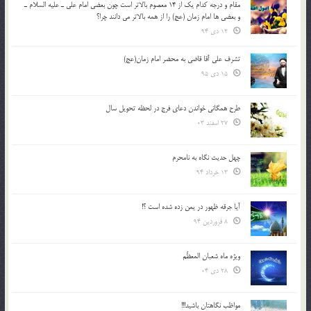
مقام و درجه كدام يك از 14 معصوم بالاتر است چون بعضي امام علي ـ عليه السلام ـ
و بعضي ها امام زمان (عج) را از همه بالاتر مي دانند چرا؟
12 دی 94
تشرف علي آقا قاضي به محضر امام زمان(عج)
15 دی 95
طرح همگانی خواندن دعای فرج در لحظه تحویل سال
27 اسفند 03
چهل حدیث نگاه به نامحرم
13 خرداد 94
آیا جرقه ظهور در یمن زده شده است ؟!
8 فروردین 94
ویژه ماه شعبان المعظّم
28 دی 04
مواظب نگاهتان باشید!!!