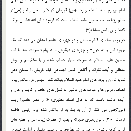
به يقين يکي از اسرار ماندگاري و فلسفه ي جاودانگي قيام کربلا نقش عملي
امام چهارم عليه السلام و زينب(س) قهرمان کربلا و سخن پيامبر (ص)در
عالم رؤيا به امام حسين عليه السلام است که فرمود:« ان الله شاء ان يراک
قتيلاً و ان راهن سبابا»(2).
دو روي سکه ي قيام حسيني و دو چهره ي عاشورا نشان مي دهد که يک
چهره اش با « خون» و چهره ي ديگرش با « پيام» سرشته شد تا امام
حسين عليه السلام به صورت بسيار حساب شده و با مکانيسم و روش
منطقي و آينده نگرانه و آگاهي کامل اجتماعي قيام خويش را سامان دهي
نمايد تا زن و بچه هاي امام عليه السلام بتوانند نقش مهمي در رساندن پيام،
اهداف، درس ها و عبرت هاي عاشورا به نسل هاي حاضر و غايب و حال و
آينده داشته باشند که به قول استاد مطهري: « از عصر عاشورا زينب
(س)تجلي مي کند. از آن به بعد به او واگذار شده بود، رئيس فاضله
اوست…»(3) و نوع رهبري صابرانه و بصير از حضرت زينب (س)و خطبه هاي
او در کوفه و شام، آن هم در شرايط بحراني و بسيار دشوار و امامت ظاهري