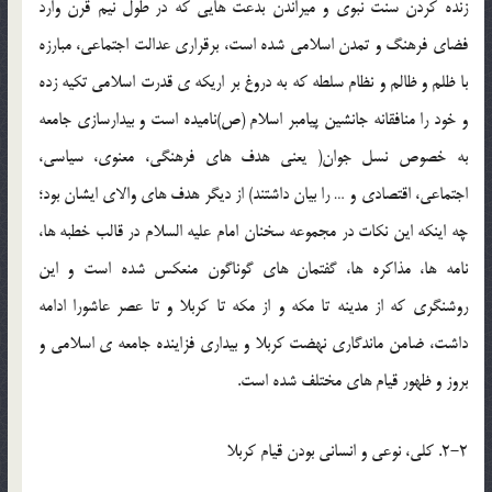
زنده کردن سنّت نبوي و ميراندن بدعت هايي که در طول نيم قرن وارد
فضاي فرهنگ و تمدن اسلامي شده است، برقراري عدالت اجتماعي، مبارزه
با ظلم و ظالم و نظام سلطه که به دروغ بر اريکه ي قدرت اسلامي تکيه زده
و خود را منافقانه جانشين پيامبر اسلام (ص)ناميده است و بيدارسازي جامعه
به خصوص نسل جوان( يعني هدف هاي فرهنگي، معنوي، سياسي،
اجتماعي، اقتصادي و … را بيان داشتند) از ديگر هدف هاي والاي ايشان بود؛
چه اينکه اين نکات در مجموعه سخنان امام عليه السلام در قالب خطبه ها،
نامه ها، مذاکره ها، گفتمان هاي گوناگون منعکس شده است و اين
روشنگري که از مدينه تا مکه و از مکه تا کربلا و تا عصر عاشورا ادامه
داشت، ضامن ماندگاري نهضت کربلا و بيداري فزاينده جامعه ي اسلامي و
بروز و ظهور قيام هاي مختلف شده است.
2-2. کلي، نوعي و انساني بودن قيام کربلا