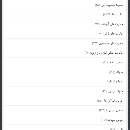
حضرت معصومه (س)
(45)
حکایت ها
(2,244)
حکایت های آموزنده
(749)
حکایت های قرآنی
(107)
حکایت های معصومین
(838)
حکومت جهانی امام زمان (عج)
(24)
خاندان عصمت
(15)
خانواده
(227)
خانواده
(2,682)
خانواده مهدوی
(22)
خواص خوراکی ها
(550)
خواص سبزی ها
(228)
خواص میوه ها
(308)
داستان
(146)