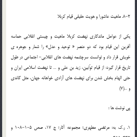
8-2. ماهيت عاشورا و هويت حقيقي قيام کربلا
يکي از عوامل ماندگاري نهضت کربلا ماهيت و چيستي انقلابي حماسه
آفرين اين قيام بود که دو عنصر « توحيد و عدل» را شعار و جوهره ي
خويش قرار داد و توانست سرچشمه نهضت هاي انقلابي- اجتماعي در طول
تاريخ قرار گيرد: از قيام توّابين، زيد بن علي و … تا نهضت اسلامي ايران و
حتي الهام بخش شدن براي نهضت هاي آزادي خواهانه جهان، مثل گاندي
و …(7)
پي نوشت ها :
1. ر.ک به: مرتضي مطهري؛ مجموعه آثار؛ ج 17، صص 105-108 و