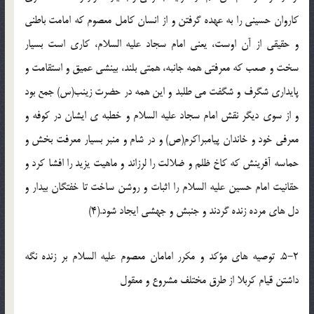
کاروان حسيني را به عهده گرفتن و از انسان کامل معصوم که امامت باطني
و حقيقي از آن اوست، يعني امام سجاد عليه السلام، کاري است بسيار
سخت و صعب که معرفتي همه جانبه، همتي بلند، بينشي عميق و استقامت و
پايداري شگرف و شگفت مي طلبد و اين همه در حضرت زينب(س) جمع بود
و از سوي ديگر نقش امام سجاد عليه السلام و خطبه ي ايشان در کوفه و
معرفي خود و خاندان پيامبراکرم(ص) و در شام و منبر بسيار معرفت بخش و
حماسه آفرينش که کاخ ظلم و ضلالت را لرزاند و ماهيت يزيد را افشا کرد و
حقانيت امام حسين عليه السلام را اثبات و روشن ساخت تا خفتگان بيدار و
دل هاي مرده زنده گردند و جنبش و جهشي ايجاد شود.(4)
5-2. توصيه هاي مؤکد و مکرر امامان معصوم عليه السلام بر زنده نگه
داشتن قيام کربلا از طرق مختلف مشروع و معقول