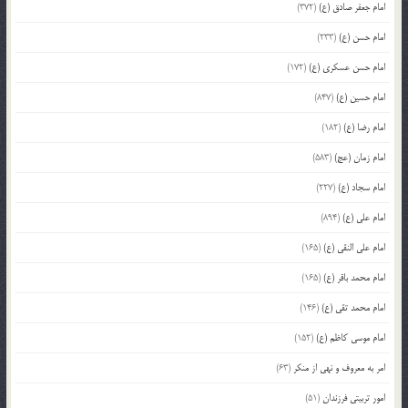
امام جعفر صادق (ع)
(372)
امام حسن (ع)
(233)
امام حسن عسکری (ع)
(172)
امام حسین (ع)
(847)
امام رضا (ع)
(182)
امام زمان (عج)
(583)
امام سجاد (ع)
(227)
امام علی (ع)
(894)
امام علی النقی (ع)
(165)
امام محمد باقر (ع)
(165)
امام محمد تقی (ع)
(146)
امام موسی کاظم (ع)
(152)
امر به معروف و نهی از منکر
(63)
امور تربیتی فرزندان
(51)