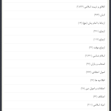
اخلاق و تربیت اسلامی
(2,836)
ادیان
(474)
ارتباط با امام زمان (عج)
(14)
ازدواج
(371)
ازدواج
(117)
ازدواج موقت
(32)
اسلام شناسی
(2,661)
اصحاب و یاران
(37)
اصول اعتقادی
(777)
اطلاعیه ها
(26)
اعتقادات و اصول دین
(28)
اعتکاف
(43)
اعیاد اسلامی
(211)