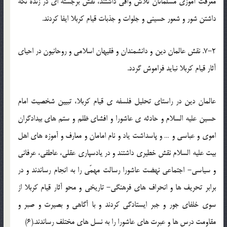
معرفت آموزي مسلمانان تلاش وافي داشتند، نقش برجسته اي در زنده نگه
داشتن شور و شعور حسيني و جلوات و جذبات قيام کربلا ايفا کردند.
7-2. نقش عالمان دين و دانشمندان و فقيهان اسلامي و روحانيون در احياي
آثار قيام کربلا نبايد فراموش گردد.
عالمان دين در راستاي تحليل فلسفه ي قيام کربلا، تبيين شخصيت امام
حسين عليه السلام و حادثه ي عاشورا و افشاي ظلم و ستم هاي بيدادگران
اموي و عباسي و … و پاسداشت ياد و نام امامان و معارف و آموزه هاي اهل
بيت عليه السلام نقش خطيري داشتند و در يادسپاري عقلي، عاطفي، عرفاني
و سياسي- اجتماعي نهضت عاشورا رسالت مهمّي را به انجام رساندند و در
برابر تحريف ها و انحراف هاي فرهنگي- تاريخي و محو آثار قيام کربلا از
سوي خلفاي جور و جبر ايستادگي کردند و با آگاهي و بصيرت و صبر و
مقاومت درس ها و عبرت هاي عاشورا را به نسل هاي مختلف رساندند.(6)