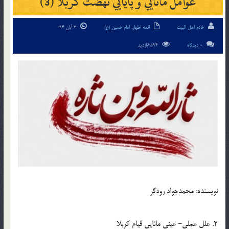
عوامل مانايي و پايايي نهضت کربلا (3)
خادم اهل البیت
ائمه اطهار
,
امام حسین (ع)
3 آبان 94
0 دیدگاه
2594بازدید
نويسنده: محمدجواد رودگر
2. علل عملي- عيني مانايي قيام کربلا