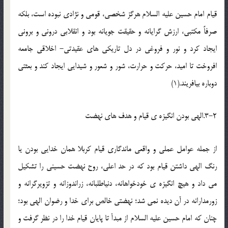
قيام امام حسين عليه السلام هرگز شخصي، قومي و نژادي نبوده است، بلکه
صرفاً مکتبي، ارزش گرايانه و حقيقت جويانه بود و انقلابي دروني و بروني
ايجاد کرد و نور و فروغي در دل تاريکي هاي عقيدتي- اخلاقي جامعه
افروخت تا اميد، حرکت و حرارت، شور و شعور و شيدايي ايجاد کند و بعثتي
دوباره بيافريند.(1)
3-2.الهي بودن انگيزه ي قيام و هدف هاي نهضت
از جمله عوامل عملي و واقعي ماندگاري قيام کربلا همان خدايي بودن يا
رنگ الهي داشتن قيام بود که در حد اعلي، روح نهضت حسيني را تشکيل
مي داد و هيچ انگيزه ي خودخواهانه، دنياطلبانه، زراندوزانه و تزويرگرانه و
زورمدارانه در آن ديده نمي شد؛ نهضتي خالص براي خدا و رضوان الهي بود؛
چنان که امام حسين عليه السلام از مبدأ تا پايان قيام خدا را در نظر گرفت و