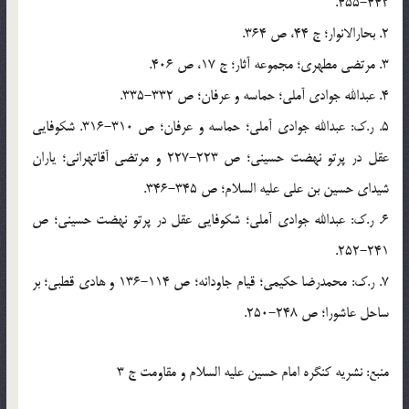
442-455.
2. بحارالانوار؛ ج 44، ص 364.
3. مرتضي مطهري؛ مجموعه آثار؛ ج 17، ص 406.
4. عبدالله جوادي آملي؛ حماسه و عرفان؛ ص 332-335.
5. ر.ک: عبدالله جوادي آملي؛ حماسه و عرفان؛ ص 310-316. شکوفايي
عقل در پرتو نهضت حسيني؛ ص 223-227 و مرتضي آقاتهراني؛ ياران
شيداي حسين بن علي عليه السلام؛ ص 345-346.
6. ر.ک: عبدالله جوادي آملي؛ شکوفايي عقل در پرتو نهضت حسيني؛ ص
241-252.
7. ر.ک: محمدرضا حکيمي؛ قيام جاودانه؛ ص 114-136 و هادي قطبي؛ بر
ساحل عاشورا؛ ص 248-250.
منبع: نشريه كنگره امام حسين عليه السلام و مقاومت ج 3