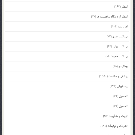
انتظار
(164)
انتظار از دیدگاه شخصیت ها
(17)
اهل بیت
(104)
بهداشت جسم
(73)
بهداشت روان
(26)
بهداشت محیط
(18)
بودائیسم
(15)
پزشکی و سلامت
(1,980)
پند خوبان
(129)
تحصیل
(62)
تحصیل
(65)
تربیت و مشاوره
(481)
تشرفات و توقیعات
(181)