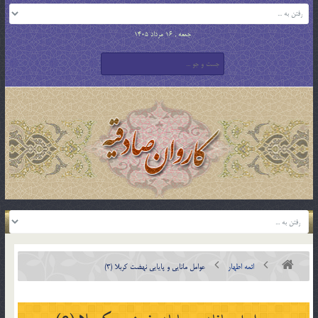
جمعه , 16 مرداد 1405
ائمه اطهار
عوامل مانايي و پايايي نهضت کربلا (3)