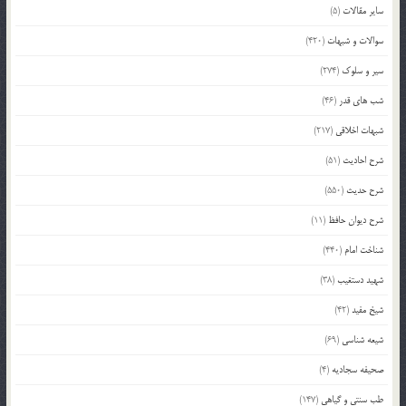
سایر مقالات
(5)
سوالات و شبهات
(420)
سیر و سلوک
(274)
شب های قدر
(46)
شبهات اخلاقی
(217)
شرح احادیث
(51)
شرح حدیث
(550)
شرح دیوان حافظ
(11)
شناخت امام
(440)
شهید دستغیب
(38)
شیخ مفید
(42)
شیعه شناسی
(69)
صحیفه سجادیه
(4)
طب سنتی و گیاهی
(147)