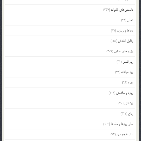
دانستنی‌های خانواده
(357)
دجال
(29)
دعاها و زیارت
(19)
رذایل اخلاقی
(252)
رژیم های غذایی
(209)
روز قدس
(31)
روز مباهله
(41)
روزه
(93)
روزه و سلامتی
(101)
زرتشتی
(40)
زنان
(317)
سایر روزها و ماه ها
(103)
سایر فروع دین
(72)