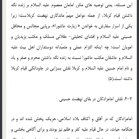
اين مسئله، يعني توصيه هاي مکرر امامان معصوم عليه السلام بر زنده نگه
داشتن قيام کربلا، از جمله عوامل مهمّ ماندگاري نهضت کربلاست؛ زيرا
يکي از اسرار سفارش به خواندن « زيارت عاشورا»، برپايي مجالس و محافل
حسيني عليه السلام و افشاي تحليلي- عقلاني مسلک و مکتب يزيديان و
امويان است؛ چه اينکه التزام عملي و متعبّدانه دوستداران اهل بيت عليه
السلام و عاشقان مکتب عاشورا نسبت به زنده نگه داشتن محرم و صفر و ياد
و نام امام حسين عليه السلام و کربلا نقش بسزايي در جاودانگي قيام کربلا
داشته است.(5)
6-2. نقش امامزادگان در بقاي نهضت حسيني
امامزادگان که در آفاق و اکناف بلاد اسلامي، هريک پخش شده اند و در
هنگامه حيات، در حال قيام عليه کفر و ظلم نيز بودند و براي آگاهي بخشي و