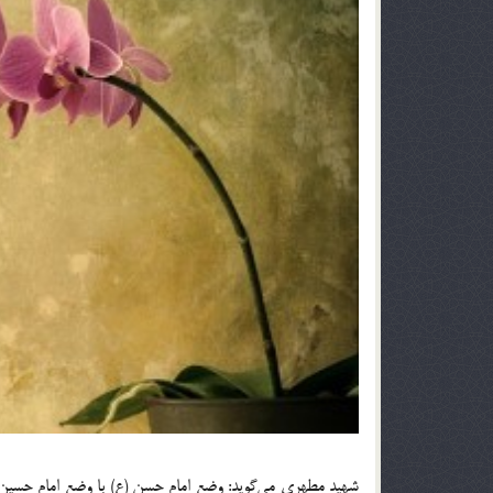
شهید مطهری می‌گوید: وضع امام حسن (ع) با وضع امام حسین(ع) 