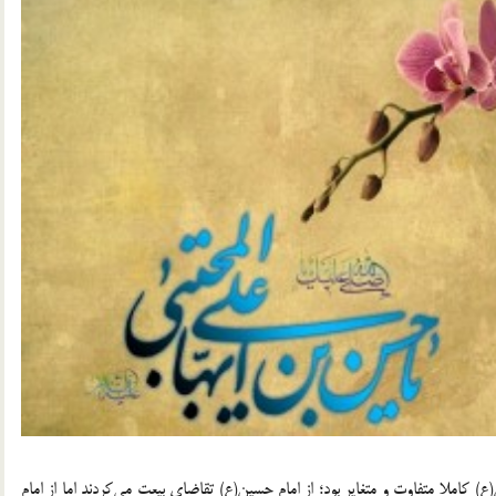
کاملا متفاوت و متغایر بود؛ از امام حسین(ع) تقاضاى بیعت مى‌کردند اما از امام