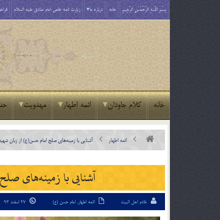
بِسْمِ اللَّـهِ الرَّحْمَـٰنِ الرَّحِيمِ
خانه
درباره ما
زیارت نامه خاص امام صادق علیه السلام
فراخو
خانه
کلام جاودان
ائمه اطهار
مهدویت
حد
ائمه اطهار
آشنایی با زمینه‌های صلح امام حسن(ع) از زبان شه
آشنایی با زمینه‌های صل
خادم اهل البیت
ائمه اطهار
,
امام حسن (ع)
27 اسفند 93