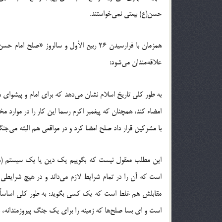
حسن(ع) بیعتی نمى‌خواستند.
همزمان با فرارسیدن 26 ربیع الأول و سالرو
علاقه‌مندان می‌شود:
به طور کلی تاریخ اسلام نشان مى‌دهد که براى امام و پیشواى
امضاء کند، همچنان که پیغمبر اکرم رسما این کار را در موارد م
با مشرکین قرار داد صلح امضا کرد و در مواقعى هم البته مى‌جنگی
این مطلب معقول نیست که بگوییم یک دین یا یک سیستم (هر چ
است که آن را در تمام شرایط لازم مى‌داند و در هیچ شرایطى 
مقابلش هم غلط است که یک کسى بگوید: به طور کلى اساساً 
است و اى بسا صلح‌ها که زمینه را براى یک جنگ پیروزمندانه، ب