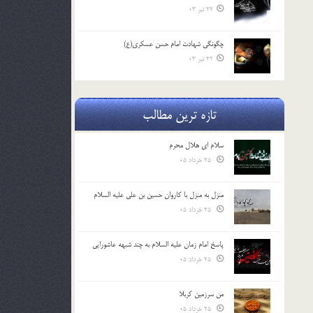
22 تیر 03
چگونگی شهادت امام حسن عسکری(ع)
22 تیر 03
تازه ترین مطالب
سلام ای هلال محرم
25 خرداد 05
منزل به منزل با کاروان حسین بن علی علیه السلام
25 خرداد 05
پاسخ امام زمان علیه السلام به چند شبهه عاشورایی
25 خرداد 05
من سرزمین کربلا
25 خرداد 05