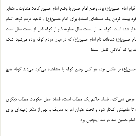
قیام امام حسین(ع) بود، وضع امام حسن با وضع امام حسین کاملا متفاوت و متغایر
 (خود بیعت کردن یک مسئله‌اى است). براى امام حسین(ع) از ناحیه مردم کوفه اتمام
یدار شده است، کوفه بعد از بیست سال معاویه غیر از کوفه قبل از بیست سال است
ام حسین(ع) شده‌اند، نام امام حسین(ع) که در میان مردم کوفه برده مى‌شود اشک
ت، بیا که آمادگى کامل است!
م حسن(ع) بر عکس بود، هر کس وضع کوفه را مشاهده مى‌کرد مى‌دید کوفه هیچ
را عرض نمى‌کنم، فساد حاکم یک مطلب است، فساد عمل حکومت مطلب دیگرى
تا ماهیتش آشکار شود و تحت عنوان امر به معروف و نهى از منکر زمینه‌اى براى
ن امام حسین صد در صد اینچنین بود.