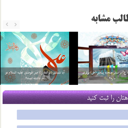
الب مشابه
ت علی (ع) در کعبه بوده است؟
اخلاق اجتماعی امام جواد (ع)
16 شهریور 03
هتان را ثبت کنید