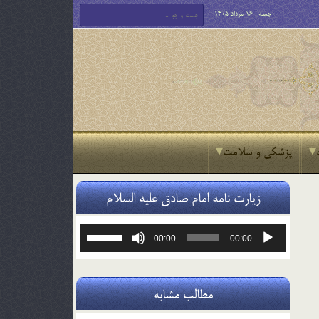
جمعه , 16 مرداد 1405
پزشکی و سلامت
زیارت نامه امام صادق علیه السلام
پخش‌کننده
برای
00:00
00:00
صوت
افزایش
یا
کاهش
صدا
مطالب مشابه
از
کلیدهای