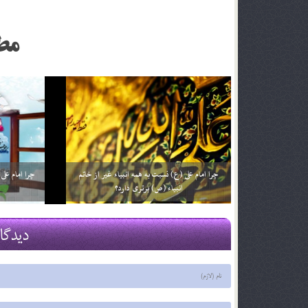
مط
چرا به امام علی (علیه السلام) حیدرکرار می گفتند؟
چرا تولد حضر
29 اسفند 03
29 اسفند 03
دیدگا