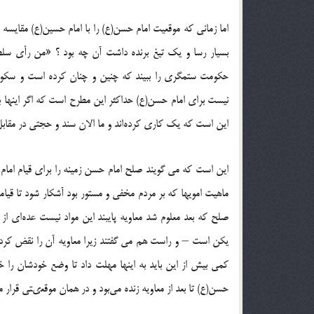
اما زمانی که موقعیت امام حسن(ع) را با امام حسین(ع) مقایسه
بسیار رسا و یک تیغ برنده داشت آن چه بود ؟ «من رأى سلطانا
حکومت ستمگرى را ببیند که چنین و چنان کرده است و سکوت ب
نیست براى امام حسن(ع) حداکثر این مطرح است که اگر اینها بیایند
این است که یک کارى کرده‌اند و ما الان سند و حجتى در مقابل ا
این است که مى گویند صلح امام حسن زمینه را براى قیام امام
ماهیت امویها که بر مردم مخفى و مستور بود آشکار شود تا قیامى
صلح که بعد معلوم شد معاویه پایبند این مواد نیست عده‌اى از
یکن است – و راست هم مى گفتند زیرا معاویه آن را نقض کرد – و 
کمى بیش از این باید به اینها مهلت داد تا وضع خودشان را
حسن(ع) تا بعد از معاویه زنده مى‌بود و در همان موقعىتی قرار 