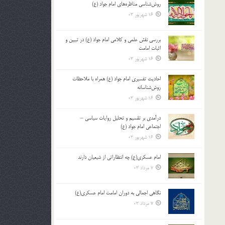
روش‌شناسی مناظره‌های امام جواد (ع)
16 شهریور 03
بررسی نقش علمی و کلامی امام جواد (ع) در تبیین و
اثبات امامت
16 شهریور 03
احادیث تفسیری امام جواد (ع) همراه با ملاحظات
روش‌شناسانه
16 شهریور 03
درآمدی بر تقسیم و تحلیل روایات سیاسی –
اجتماعی امام جواد (ع)
16 شهریور 03
امام عسکری(ع) چه انتظاراتی از شیعیان دارند
7 مرداد 03
نگاهی اجمالی به دوران امامت امام عسکری(ع)
7 مرداد 03