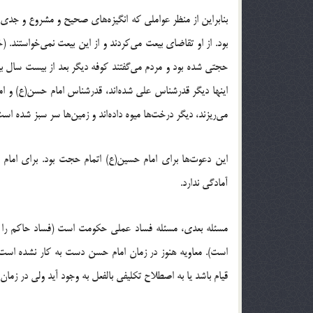
بنابراین از منظر عواملی که انگیزه‌هاى صحیح و مشروع و جدى 
بود. از او تقاضاى بیعت مى‌کردند و از این بیعت نمى‌خواستند.
حجتى شده بود و مردم مى‌گفتند کوفه دیگر بعد از بیست سال ب
اینها دیگر قدرشناس على شده‌اند، قدرشناس امام حسن(ع) و ام
مى‌ریزند، دیگر درخت‌ها میوه داده‌اند و زمین‌ها سر سبز شده اس
این دعوت‌ها براى امام حسین(ع) اتمام حجت بود. براى اما
آمادگى ندارد.
مسئله بعدی، مسئله فساد عملى حکومت است (فساد حاکم 
است). معاویه هنوز در زمان امام حسن دست به کار نشده است 
قیام باشد یا به اصطلاح تکلیفى بالفعل به وجود آید ولى در زما