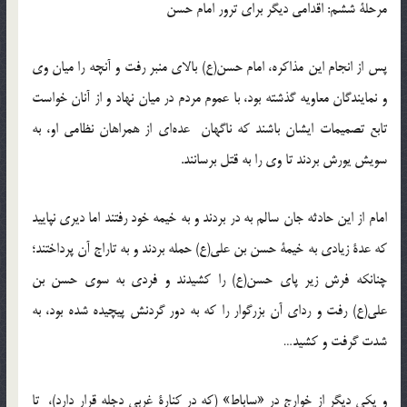
مرحلۀ ششم: اقدامی دیگر برای ترور امام حسن
پس از انجام این‌ مذاکره، امام حسن(ع) بالای منبر رفت و آنچه را میان وی
و نمایندگان معاویه گذشته بود، با عموم مردم در میان نهاد و از آنان خواست
تابع تصمیمات ایشان باشند که ناگهان عده‌ای از همراهان نظامی او، به
سویش یورش بردند تا وی را به قتل برسانند.
امام از این حادثه جان سالم به در بردند و به خیمه خود رفتند اما دیری نپایید
که عدۀ زیادی به خیمۀ حسن بن علی(ع) حمله بردند و به تاراج آن پرداختند؛
چنانکه فرش زیر پای حسن(ع) را کشیدند و فردی به سوی حسن بن
علی(ع) رفت و ردای آن بزرگوار را که به دور گردنش پیچیده شده بود، به
شدت گرفت و کشید…
و یکی دیگر از خوارج در «ساباط» (که در کنارۀ غربی دجله قرار دارد)، تا