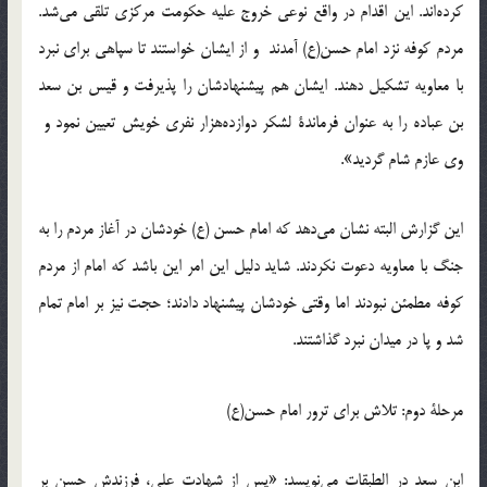
کرده‌اند. این اقدام در واقع نوعی خروج علیه حکومت مرکزی تلقی می‌شد.
مردم کوفه نزد امام حسن(ع) آمدند و از ایشان خواستند تا سپاهی برای نبرد
با معاویه تشکیل دهند. ایشان هم پیشنهادشان را پذیرفت و قیس بن سعد
بن عباده را به عنوان فرماندۀ لشکر دوازده‌هزار نفری خویش تعیین نمود و
وی عازم شام گردید».
این گزارش البته نشان می‌دهد که امام حسن (ع) خودشان در آغاز مردم را به
جنگ با معاویه دعوت نکردند. شاید دلیل این امر این باشد که امام از مردم
کوفه مطمئن نبودند اما وقتی خودشان پیشنهاد دادند؛ حجت نیز بر امام تمام
شد و پا در میدان نبرد گذاشتند.
مرحلۀ دوم: تلاش برای ترور امام حسن(ع)
ابن سعد در الطبقات می‌نویسد: «پس از شهادت علی، فرزندش حسن بر