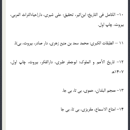
10- الکامل فی التاریخ: ابن‌اثیر، تحقیق: علی شیری، دارإحیاءالتراث العربی،
بیروت، چاپ اول.
11 – الطبقات الکبری: محمد سعد بن منیع زهری، دار صادر، بیروت، بی‌تا.
12- تاریخ الأمم و الملوک: ابوجعفر طبری، دارالفکر، بیروت، چاپ اول،
1407ه‍.
13- معجم البلدان، حموی، بی تا، بی جا.
14- امتاع الاسماع، مقریزی، بی تا، بی جا