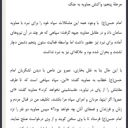
مرحلۀ پنجم: واکنش معاویه به جنگ
امام حسن(ع) با وجود همه این مشکلات سپاه خود را برای نبرد با معاویه
سامان داد و در مقابل معاویه جبهه گرفت؛ سپاهی که هر چند در آن نیروهای
آماده برای نبرد نیز حضور داشت اما بواسطه فعالیت ستون پنجم دشمن دچار
تشتت و بحران شده بود و علاقه‌ای نیز به نبرد نداشت.
با این حال بنا به نقل بخاری، عمرو بن عاص با دیدن لشگریان امام
حسن(ع) خطاب به معاویه گفت: «این، سپاه سپاهی است که تا طرف
مقابلش را از پای در نیاورد، عقب‌نشینی نخواهد کرد.» معاویه گفت: «ای
عمرو! اگر اینها، مردان و امرای سپاه مرا بکشند، تکلیف من در قبال مردم و
زنان و فرزندان و ضعفای آنان چه خواهد بود؟» سپس معاویه دو نفر را نزد
امام حسن(ع) فرستاد تا با وی سخن گویند و از وی درخواست صلح نمایند.