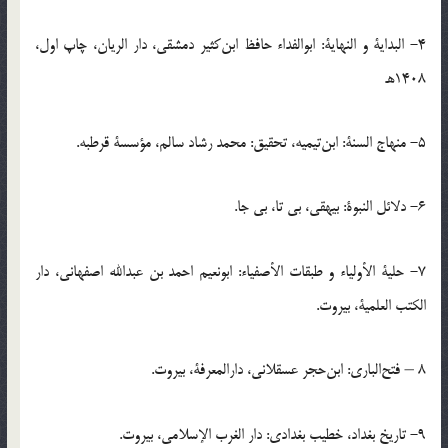
4- البدایة و النهایة: ابوالفداء حافظ ابن‌کثیر دمشقی، دار الریان، چاپ اول،
1408ه‍.
5- منهاج السنة: ابن‌تیمیه، تحقیق: محمد رشاد سالم، مؤسسۀ قرطبه.
6- دلائل النبوة: بیهقی، بی تا، بی جا.
7- حلیة الأولیاء و طبقات الأصفیاء: ابونعیم احمد بن عبدالله اصفهانی، دار
الکتب العلمیة، بیروت.
8 – فتح‌الباری: ابن‌حجر عسقلانی، دارالمعرفة، بیروت.
9- تاریخ بغداد، خطیب بغدادی: دار الغرب الإسلامی، بیروت.