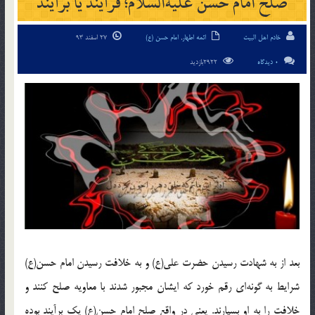
صلح امام حسن علیه‌السلام؛ فرآیند یا برآیند
خادم اهل البیت
ائمه اطهار
,
امام حسن (ع)
27 اسفند 93
0 دیدگاه
2922بازدید
بعد از به شهادت رسیدن حضرت علی(ع) و به خلافت رسیدن امام حسن(ع)
شرایط به گونه‌ای رقم خورد که ایشان مجبور شدند با معاویه صلح کنند و
خلافت را به او بسپارند. یعنی در واقع صلح امام حسن(ع) یک برآیند بوده