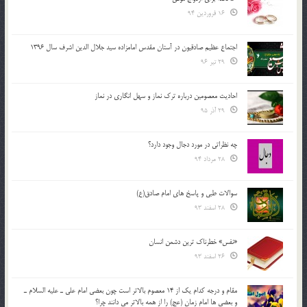
16 فروردین 94
اجتماع عظیم صادقیون در آستان مقدس امامزاده سید جلال الدین اشرف سال 1396
29 تیر 96
احادیث معصومین درباره ترک نماز و سهل انگاری در نماز
29 آذر 95
چه نظراتی در مورد دجال وجود دارد؟
28 مرداد 94
سوالات طبی و پاسخ های امام صادق(ع)
28 اسفند 93
«نفس» خطرناک ترین دشمن انسان
26 اسفند 93
مقام و درجه كدام يك از 14 معصوم بالاتر است چون بعضي امام علي ـ عليه السلام ـ
و بعضي ها امام زمان (عج) را از همه بالاتر مي دانند چرا؟