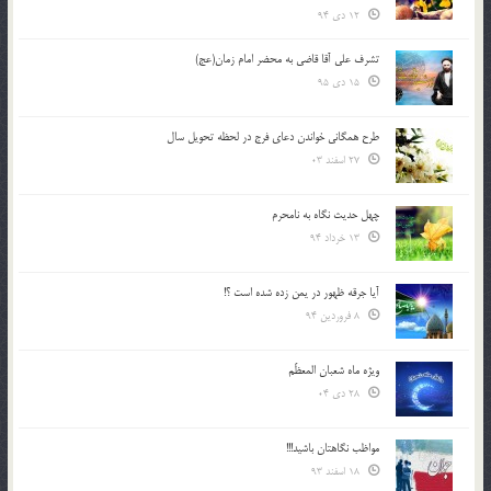
12 دی 94
تشرف علي آقا قاضي به محضر امام زمان(عج)
15 دی 95
طرح همگانی خواندن دعای فرج در لحظه تحویل سال
27 اسفند 03
چهل حدیث نگاه به نامحرم
13 خرداد 94
آیا جرقه ظهور در یمن زده شده است ؟!
8 فروردین 94
ویژه ماه شعبان المعظّم
28 دی 04
مواظب نگاهتان باشید!!!
18 اسفند 93