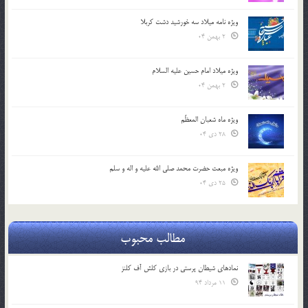
ویژه نامه میلاد سه خورشید دشت کربلا
2 بهمن 04
ویژه میلاد امام حسین علیه السلام
2 بهمن 04
ویژه ماه شعبان المعظّم
28 دی 04
ویژه مبعث حضرت محمد صلی الله علیه و اله و سلم
25 دی 04
مطالب محبوب
نمادهای شیطان پرستی در بازی کلش آف کلنز
11 مرداد 94