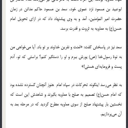
ابو‌عبید بن مسعود نزد عموی خود، سعد بن مسعود حاکم مدائن در زمان
حضرت امیر المؤمنین، آمد و به وی پیشنهاد داد که در ازای تحویل امام
حسن(ع) به معاویه به ثروت و قدرت برسد.
سعد نیز در پاسخش گفت: «لعنت و نفرین خداوند بر تو باد. آیا می‌خواهی من
به نوۀ رسول‌خدا (ص) یورش ببرم و او را دستگیر کنم؟ براستی که تو، آدم
پست و فرومایه‌ای هستی!»
به نظر می‌رسد اینگونه تحرکات در سپاه امام هنوز آنچنان گسترده نشده بود
که امام حسن(ع) تصمیم به صلح با معاویه بگیرند و شاهدش این است که
نخستین بار پیشنهاد صلح از سوی معاویه مطرح گردید که در مرحله بعد به
آن می‌پردازیم.