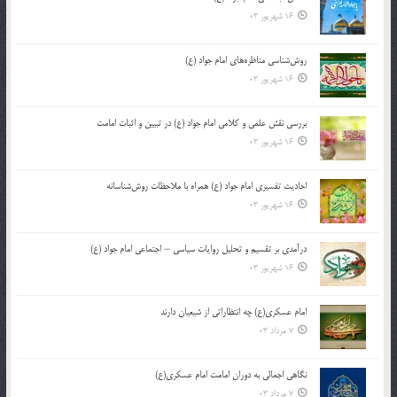
16 شهریور 03
روش‌شناسی مناظره‌های امام جواد (ع)
16 شهریور 03
بررسی نقش علمی و کلامی امام جواد (ع) در تبیین و اثبات امامت
16 شهریور 03
احادیث تفسیری امام جواد (ع) همراه با ملاحظات روش‌شناسانه
16 شهریور 03
درآمدی بر تقسیم و تحلیل روایات سیاسی – اجتماعی امام جواد (ع)
16 شهریور 03
امام عسکری(ع) چه انتظاراتی از شیعیان دارند
7 مرداد 03
نگاهی اجمالی به دوران امامت امام عسکری(ع)
7 مرداد 03