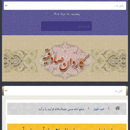
پنجشنبه , 15 مرداد 1405
ائمه اطهار
صلح امام حسن علیه‌السلام؛ فرآیند یا برآیند