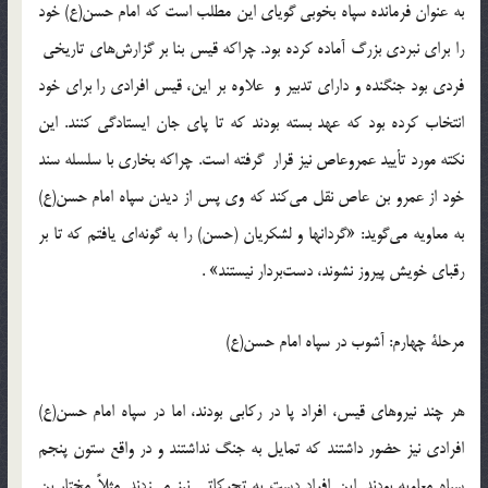
به عنوان فرمانده سپاه بخوبی گویای این مطلب است که امام حسن(ع) خود
را برای نبردی بزرگ آماده کرده بود. چراکه قیس بنا بر گزارش‌های تاریخی
فردی بود جنگنده و دارای تدبیر و علاوه بر این، قیس افرادی را برای خود
انتخاب کرده بود که عهد بسته بودند که تا پای جان ایستادگی کنند. این
نکته مورد تأیید عمروعاص نیز قرار گرفته است. چراکه بخاری با سلسله سند
خود از عمرو بن عاص نقل می‌کند که وی پس از دیدن سپاه امام حسن(ع)
به معاویه می‌گوید: «گردانها و لشکریان (حسن) را به گونه‌ای یافتم که تا بر
رقبای خویش پیروز نشوند، دست‌بردار نیستند» .
مرحلۀ چهارم: آشوب در سپاه امام حسن(ع)
هر چند نیروهای قیس، افراد پا در رکابی بودند، اما در سپاه امام حسن(ع)
افرادی نیز حضور داشتند که تمایل به جنگ نداشتند و در واقع ستون پنجم
سپاه معاویه بودند. این افراد دست به تحرکاتی نیز می‌زدند. مثلاً مختار بن