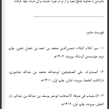
بنابراین با معاویه صلح نمود و از او در مورد امنیت برای مردم عهد گرفت.
——————————————-
فهرست منابع:
1- سیر أعلام النبلاء: شمس‌الدین محمد بن احمد بن عثمان ذهبی، چاپ
دوم، مؤسسه‌ی الرسالة، بیروت، 1402ه‍.
2- المستدرک علی الصحیحین: ابوعبدالله محمد بن عبدالله نیشابوری،
دارالکتب العلمیة، بیروت، لبنان، چاپ اول، 1411ه‍.
3- الإستیعاب فی معرفة الأصحاب: ابوعمر یوسف بن عبدالله بن عبدالبر، دار
الجیل، بیروت، چاپ اول، 1412ه‍.