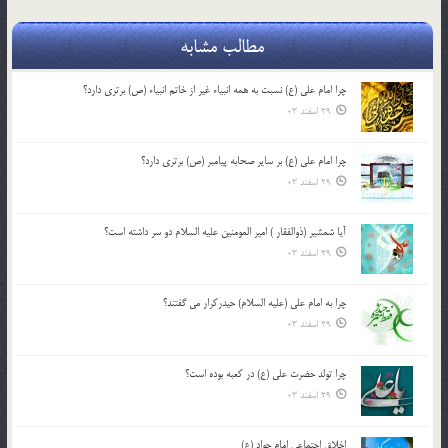
مطالب مشابه
چرا امام علی (ع) نسبت به همه انبیاء غیر از خاتم انبیاء (ص) برتری دارد؟
29 اسفند 03
چرا امام علی (ع) بر سایر صحابه پیامبر (ص) برتری دارد؟
29 اسفند 03
آیا شمشیر (ذوالفقار ) امیر المومنین علیه السلام دو سر داشته است؟
29 اسفند 03
چرا به امام علی (علیه السلام) حیدرکرار می گفتند؟
29 اسفند 03
چرا تولد حضرت علی (ع) در کعبه بوده است؟
29 اسفند 03
اخلاق اجتماعی امام جواد (ع)