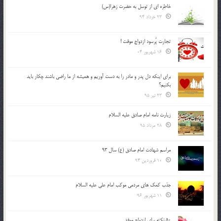
خاطره ای از توسل به حضرت زهرا(س)
23 خرداد 94
تجارت پُرسود ازدواج موقت !
16 شهریور 04
براي اينكه دل پدر و مادر را به دست آوريم و هميشه از ما راضي باشند چكار بايد
بكنيم؟
23 تیر 95
زیارت نامه امام صادق علیه السلام
28 مرداد 95
مراسم شهادت امام صادق (ع) سال 93
10 فروردین 94
جذب کمک های مردمی موکب امام علی علیه السلام
11 شهریور 96
50 نکته برای ازدواج موفق