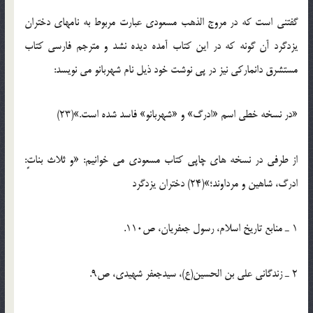
گفتنی است که در مروج الذهب مسعودی عبارت مربوط به نامهای دختران
یزدگرد آن گونه که در این کتاب آمده دیده نشد و مترجم فارسی کتاب
مستشرق دانمارکی نیز در پی نوشت خود ذیل نام شهربانو می نویسد:
«در نسخه خطی اسم «ادرگ» و «شهربانو» فاسد شده است.»(23)
از طرفی در نسخه های چاپی کتاب مسعودی می خوانیم: «و ثلاث بناتٍ:
ادرگ، شاهین و مرداوند؛»(24) دختران یزدگرد
1 ـ منابع تاریخ اسلام، رسول جعفریان، ص110.
2 ـ زندگانی علی بن الحسین(ع)، سیدجعفر شهیدی، ص9.