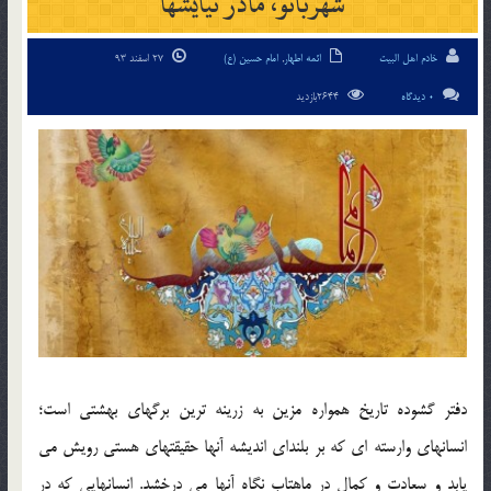
شهربانو، مادر نیایشها
خادم اهل البیت
ائمه اطهار
,
امام حسین (ع)
27 اسفند 93
0 دیدگاه
2644بازدید
دفتر گشوده تاریخ همواره مزین به زرینه ترین برگهای بهشتی است؛
انسانهای وارسته ای که بر بلندای اندیشه آنها حقیقتهای هستی رویش می
یابد و سعادت و کمال در ماهتاب نگاه آنها می درخشد. انسانهایی که در