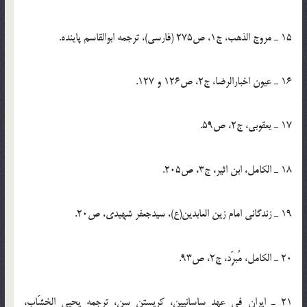
15 ـ مروج الذهب، ج1، ص275 (فارسی)، ترجمه ابوالقاسم پاینده.
16 ـ عیون اخبارالرضا، ج2، ص126 و 127.
17 ـ یعقوبی، ج2، ص59.
18 ـ الکامل، ابن اثیر، ج3، ص205.
19 ـ زندگانی امام زین العابدین(ع)، سیدجعفر شهیدی، ص20.
20 ـ الکامل، مُبرِّد، ج2، ص93.
21 ـ ایران فی عهد ساسانیین، کریستن سن، ترجمه یحیی الخشّاب،