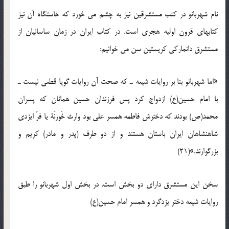
نام شهربانو در کتب مستشرقین نیز به چشم می خورد که خاستگاه آن نیز
کتابهای قرون اولیه هجری است. در کتاب ایران در زمان ساسانیان از
مستشرق دانمارکی کریستین سن می خوانیم:
«اما شهربانو بنا بر روایات شیعه ـ که صحت آن روایات گویا قطعی نیست ـ
با امام حسین(ع) ازدواج کرد پس فرزندان حسین همانان که پسران
محمد(ص) بودند که دخترش فاطمه همسر علی بود وارث خَورنَة یا فرّ ایزدی
شاهنشاهان ایران باستان هستند و از دو طرف (پدر و مادر) کریم و
بزرگوارند.»(21)
سخن این مستشرق دارای دو بخش است. در بخش اول شهربانو را طبق
روایات شیعه دختر یزدگرد و همسر امام حسین(ع)