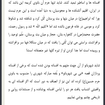
افسانه ها و اساطیر تبعید کنند. شاید تنها جرم آن بانوی کریمه این باشد که
در ایران، اقلیم آتشکده ها و مجوسیان، به دنیا آمده است و این جرم نیست
چرا که ابراهیم(ع) در میان بتها و بت پرستان گُل کرد و شکفته شد و شکوفا
کرد. و موسی در خانه فرعون بالنده شد اما «کلیم اللّه » شد و رسول رحمت،
حضرت محمد(ص) در گاهواره بتان، حجاز و میان بت پرستان، عَلَم توحید را
برافراشت. براستی می توان گُلی را یافت که در میان سنگلاخها سر برافراشته
و روییده است اما جدا کردن او از تیره گلها غیر منصفانه است!
شاید شهربانو از آن جهت متهم به افسانه بودن شده است که برخی از افسانه
پردازان قصه «بی بی شهربانو» و بُقعه مبارکه شهرری را منسوب به بانوی
حرم حسین(ع) کرده اند این نیز از انصاف به دور است که اگر افسانه ای به
واقعیتی انتساب یافت هر دو را لباس افسانه پوشانده و از مستندات روایی و
تاریخی چشم پوشی نماییم.