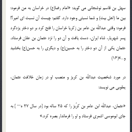
سهل بن قاسم نوشجانی می گوید: «امام رضا(ع) در خراسان به من فرمود:
بین ما (اهل بیت) و شما نسبتی وجود دارد. گفتم: چیست آن نسبت ای امیر؟!
فرمود: وقتی عبداللّه بن عامر بن زکریا خراسان را فتح کرد بر دو دختر یزدگرد
پسر شهریار، شاه ایران، دست یافت و آن دو را نزد عثمان بن عفان فرستاد.
عثمان یکی از آن دو دختر را به حسین(ع) و دیگری را به حسن(ع) بخشید
و…»(16)
در مورد شخصیت عبداللّه بن کریز و منصب او در زمان خلافت عثمان،
یعقوبی می نویسد:
«عثمان، عبداللّه ابن عامر بن کرُیز را که 25 ساله بود [در سال 27 ه··· ] به
جای ابوموسی اشعری فرستاد و او را فرماندار بصره کرد.»