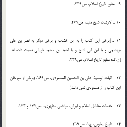
9 ـ منابع تاریخ اسلام، ص239.
10 ـ الارشاد، شیخ مفید، ص269.
11 ـ [برخی این کتاب را به ابن خشاب و برخی دیگر به نصر بن علی
جهضمی و یا ابن ابی الثلج و یا احمد بن محمد فریابی نسبت داده اند.
[ن.ک: منابع تاریخ اسلام، ص239.
12 ـ اثبات الوصیة، علی بن الحسین المسعودی، ص169، (برخی از مورخان
این کتاب را از مسعودی نمی دانند.)
13 ـ خدمات متقابل اسلام و ایران، مرتضی مطهری،، ص132 و 133.
14 ـ تاریخ یعقوبی، ج1، ص219.