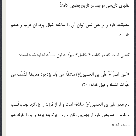
نقلهای تاریخی موجود در تاریخ یعقوبی کاملاً
مطابقت دارد و براحتی نمی توان آن را ساخته خیال پردازان عرب و عجم
دانست.
گفتنی است که در کتاب «الکامل» مبرّد به این مسأله اشاره شده است:
«کان اسمُ اُمّ علّی بن الحسین(ع) سُلافَه من وُلد یزدجرد معروفة النَسَب من
خیّرات النساء و قیل خولة؛(20)
نام مادر علی بن الحسین(ع) سلافه است و او از فرزندان یزدگرد بود. و نَسب
و خاندان معروفی دارد از بهترین زنان و زنان برگزیده بوده و او را خوله هم
نامیده اند.»