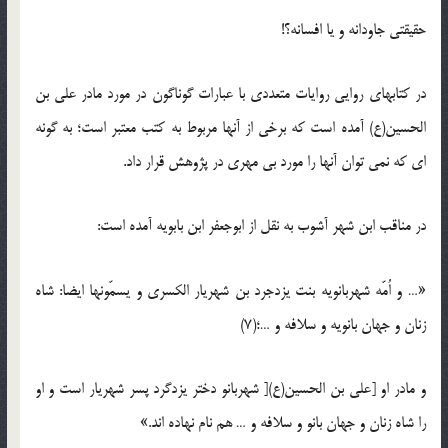
حقیقتی جاودانه و یا افسانه؟!
در کتابهای روایی روایات متعددی با عبارات گوناگون در مورد مادر علی بن
الحسین(ع) آمده است که برخی از آنها مربوط به کتب معتبر است؛ به گونه
ای که نمی توان آنها را مورد بی مهری در پژوهش قرار داد.
در مناقب ابن شهر آشوب به نقل از ابوجعفر ابن بابویه آمده است:
«… و اُمّه شهربانویه بنت یزدجرد بن شهریار الکسری و یسمّونها ایضا: شاه
زنان و جهان بانویه و سلافه و …؛(7)
و مادر او [علی بن الحسین(ع)[ شهربانو دختر یزدگرد پسر شهریار است و او
را شاه زنان و جهان بانو و سلافه و … هم نام نهاده اند.»