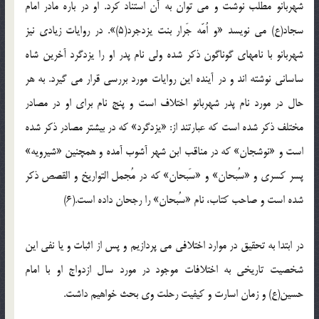
شهربانو مطلب نوشت و می توان به آن استناد کرد. او در باره مادر امام
سجاد(ع) می نویسد «و اُمّه جَرار بنت یزدجرد(5)». در روایات زیادی نیز
شهربانو با نامهای گوناگون ذکر شده ولی نام پدر او را یزدگرد آخرین شاه
ساسانی نوشته اند و در آینده این روایات مورد بررسی قرار می گیرد. به هر
حال در مورد نام پدر شهربانو اختلاف است و پنج نام برای او در مصادر
مختلف ذکر شده است که عبارتند از: «یزدگرد» که در بیشتر مصادر ذکر شده
است و «نوشجان» که در مناقب ابن شهر آشوب آمده و همچنین «شیرویه»
پسر کسری و «سُبحان» و «سَبحان» که در مُجمل التواریخ و القصص ذکر
شده است و صاحب کتاب، نام «سُبحان» را رجحان داده است.(6)
در ابتدا به تحقیق در موارد اختلافی می پردازیم و پس از اثبات و یا نفی این
شخصیت تاریخی به اختلافات موجود در مورد سال ازدواج او با امام
حسین(ع) و زمان اسارت و کیفیت رحلت وی بحث خواهیم داشت.