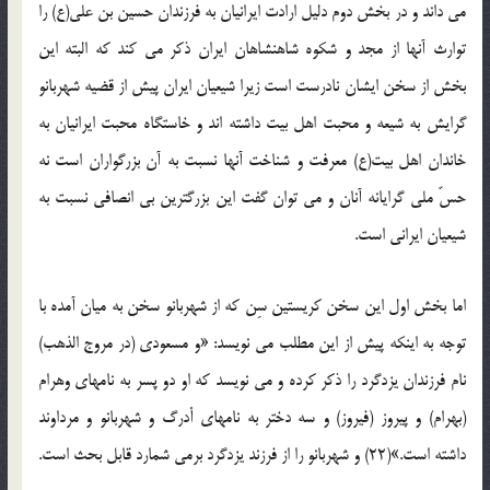
می داند و در بخش دوم دلیل ارادت ایرانیان به فرزندان حسین بن علی(ع) را
توارث آنها از مجد و شکوه شاهنشاهان ایران ذکر می کند که البته این
بخش از سخن ایشان نادرست است زیرا شیعیان ایران پیش از قضیه شهربانو
گرایش به شیعه و محبت اهل بیت داشته اند و خاستگاه محبت ایرانیان به
خاندان اهل بیت(ع) معرفت و شناخت آنها نسبت به آن بزرگواران است نه
حسّ ملی گرایانه آنان و می توان گفت این بزرگترین بی انصافی نسبت به
شیعیان ایرانی است.
اما بخش اول این سخن کریستین سِن که از شهربانو سخن به میان آمده با
توجه به اینکه پیش از این مطلب می نویسد: «و مسعودی (در مروج الذهب)
نام فرزندان یزدگرد را ذکر کرده و می نویسد که او دو پسر به نامهای وهرام
(بهرام) و پیروز (فیروز) و سه دختر به نامهای أدرگ و شهربانو و مرداوند
داشته است.»(22) و شهربانو را از فرزند یزدگرد برمی شمارد قابل بحث است.