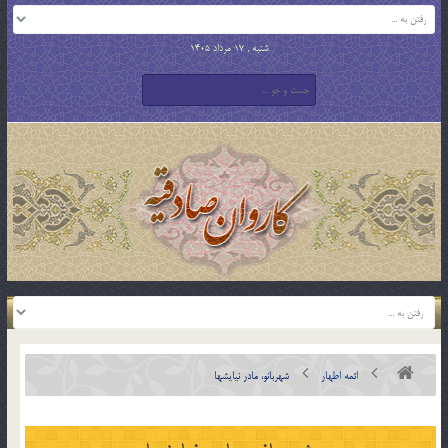
شنبه , 17 مرداد 1405
ائمه اطهار
شهربانو، مادر نیایشها