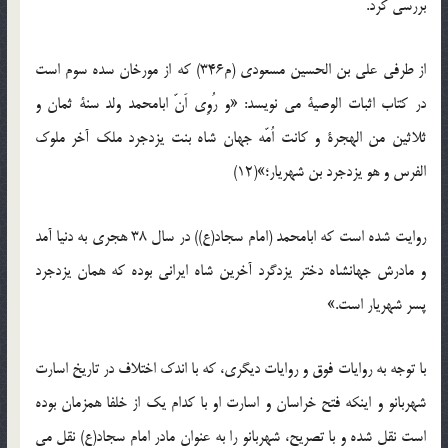
بررسی کرد.
از طرفی علی بن الحسین مسعودی (م346) که از مورخان سده سوم است
در کتاب اثبات الوصیة می نویسد: «و رُوِی اَنّ ابامحمد ولد سنة ثمان و
ثلاثین من الهجرة و کانت اُمّه جهان شاه بنت یزدجرد ملک آخر ملوک
الفرس و هو یزدجرد بن شهریار؛»(12)
روایت شده است که ابامحمد (امام سجاد(ع)) در سال 38 هجری به دنیا آمد
و مادرش جهانشاه دختر یزدگرد آخرین شاه ایرانی بوده که همان یزدجرد
پسر شهریار است.»
با توجه به روایات فوق و روایات دیگری، که با اندک اختلاف در تاریخ اسارت
شهربانو و اینکه فتح خراسان و اسارت او با کدام یک از خلفا همزمان بوده
است نقل شده و با تصریح، شهربانو را به عنوان مادر امام سجاد(ع) نقل می