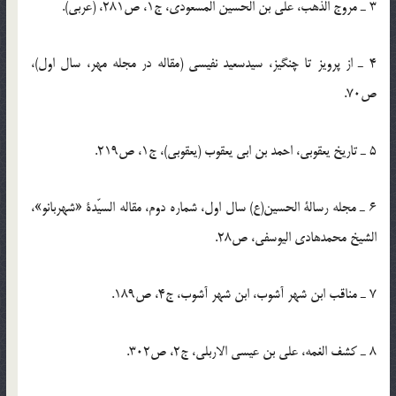
3 ـ مروج الذهب، علی بن الحسین المسعودی، ج1، ص281، (عربی).
4 ـ از پرویز تا چنگیز، سیدسعید نفیسی (مقاله در مجله مهر، سال اول)،
ص70.
5 ـ تاریخ یعقوبی، احمد بن ابی یعقوب (یعقوبی)، ج1، ص219.
6 ـ مجله رسالة الحسین(ع) سال اول، شماره دوم، مقاله السیّدة «شهربانو»،
الشیخ محمدهادی الیوسفی، ص28.
7 ـ مناقب ابن شهر آشوب، ابن شهر آشوب، ج4، ص189.
8 ـ کشف الغمه، علی بن عیسی الاربلی، ج2، ص302.