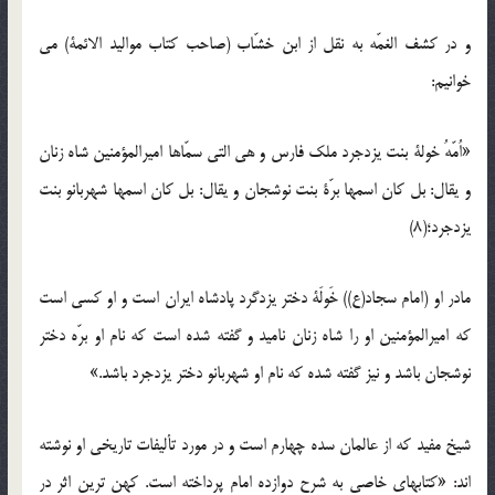
و در کشف الغمّه به نقل از ابن خشّاب (صاحب کتاب موالید الائمة) می
خوانیم:
«اُمّهُ خولة بنت یزدجرد ملک فارس و هی التی سمّاها امیرالمؤمنین شاه زنان
و یقال: بل کان اسمها برّة بنت نوشجان و یقال: بل کان اسمها شهربانو بنت
یزدجرد؛(8)
مادر او (امام سجاد(ع)) خَولَة دختر یزدگرد پادشاه ایران است و او کسی است
که امیرالمؤمنین او را شاه زنان نامید و گفته شده است که نام او برّه دختر
نوشجان باشد و نیز گفته شده که نام او شهربانو دختر یزدجرد باشد.»
شیخ مفید که از عالمان سده چهارم است و در مورد تألیفات تاریخی او نوشته
اند: «کتابهای خاصی به شرح دوازده امام پرداخته است. کهن ترین اثر در