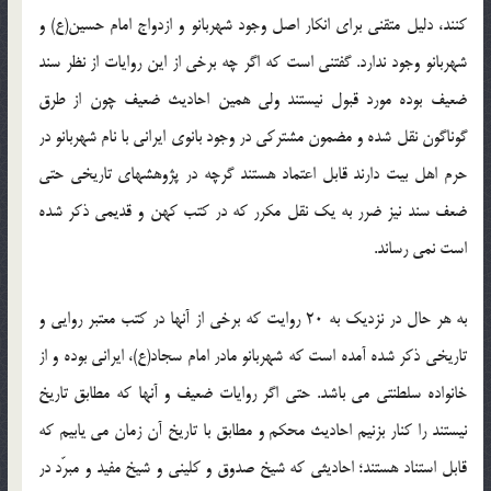
کنند، دلیل متقنی برای انکار اصل وجود شهربانو و ازدواج امام حسین(ع) و
شهربانو وجود ندارد. گفتنی است که اگر چه برخی از این روایات از نظر سند
ضعیف بوده مورد قبول نیستند ولی همین احادیث ضعیف چون از طرق
گوناگون نقل شده و مضمون مشترکی در وجود بانوی ایرانی با نام شهربانو در
حرم اهل بیت دارند قابل اعتماد هستند گرچه در پژوهشهای تاریخی حتی
ضعف سند نیز ضرر به یک نقل مکرر که در کتب کهن و قدیمی ذکر شده
است نمی رساند.
به هر حال در نزدیک به 20 روایت که برخی از آنها در کتب معتبر روایی و
تاریخی ذکر شده آمده است که شهربانو مادر امام سجاد(ع)، ایرانی بوده و از
خانواده سلطنتی می باشد. حتی اگر روایات ضعیف و آنها که مطابق تاریخ
نیستند را کنار بزنیم احادیث محکم و مطابق با تاریخ آن زمان می یابیم که
قابل استناد هستند؛ احادیثی که شیخ صدوق و کلینی و شیخ مفید و مبرّد در