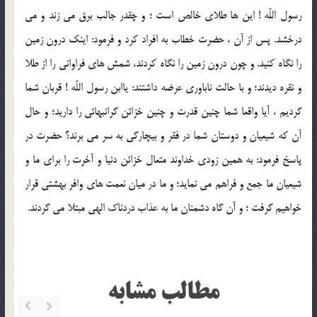
رسول اللّه ! اين ها طلاي خالص است ؛ و چقدر جالب برق مي زند و مي
درخشد. پس از آن ، حضرت خطاب به افراد كرد و فرمود: اينك درون زمين
را نگاه كنيد. و چون درون زمين را نگاه كردند، شمش هاي فراواني را از طلا
و نقره ديدند؛ و با حالت ناباوري عرضه داشتند: ياابن رسول اللّه ! قربان شما
گرديم ، آيا واقعا شما چنين قدرت و چنين خزائن گرانبهائي را داريد؛ و حال
آن كه شيعيان و دوستان شما در فقر و بيچارگي به سر مي برند؟ حضرت در
پاسخ فرمود: به همين زودي خداوند متعال خزائن دنيا و آخرت را براي ما و
شيعيان ما جمع و فراهم مي نمايد؛ و ما در ميان نعمت هاي وافر بهشتي قرار
خواهيم گرفت ؛ و آن گاه دشمنان ما به عذاب دردناك الهي مبتلا مي گردند.
مطالب مشابه