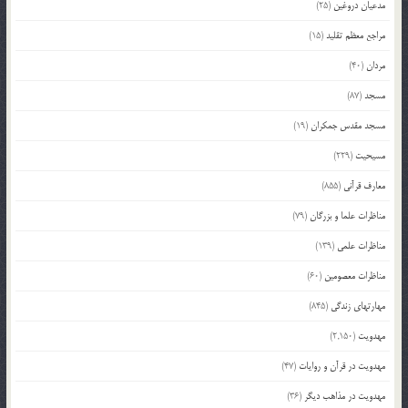
مدعیان دروغین
(25)
مراجع معظم تقلید
(15)
مردان
(40)
مسجد
(87)
مسجد مقدس جمکران
(19)
مسیحیت
(229)
معارف قرآنی
(855)
مناظرات علما و بزرگان
(79)
مناظرات علمی
(139)
مناظرات معصومین
(60)
مهارتهای زندگی
(845)
مهدویت
(2,150)
مهدویت در قرآن و روایات
(47)
مهدویت در مذاهب دیگر
(36)