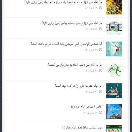
چرا امام علی (ع) نسبت به همه انبیاء غیر از خاتم انبیاء (ص) برتری دارد؟
29 اسفند 03
چرا امام علی (ع) بر سایر صحابه پیامبر (ص) برتری دارد؟
29 اسفند 03
آیا شمشیر (ذوالفقار ) امیر المومنین علیه السلام دو سر داشته است؟
29 اسفند 03
چرا به امام علی (علیه السلام) حیدرکرار می گفتند؟
29 اسفند 03
چرا تولد حضرت علی (ع) در کعبه بوده است؟
29 اسفند 03
اخلاق اجتماعی امام جواد (ع)
16 شهریور 03
روش‌شناسی مناظره‌های امام جواد (ع)