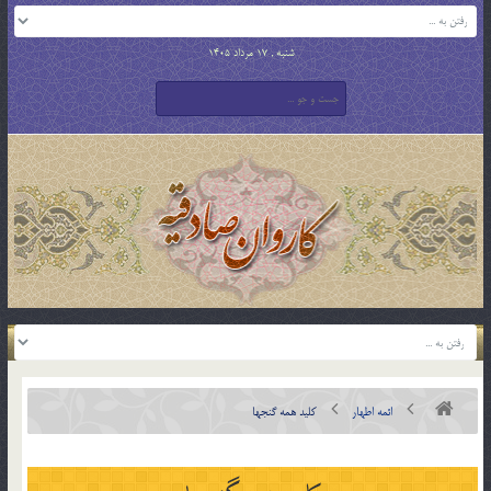
شنبه , 17 مرداد 1405
ائمه اطهار
كليد همه گنجها