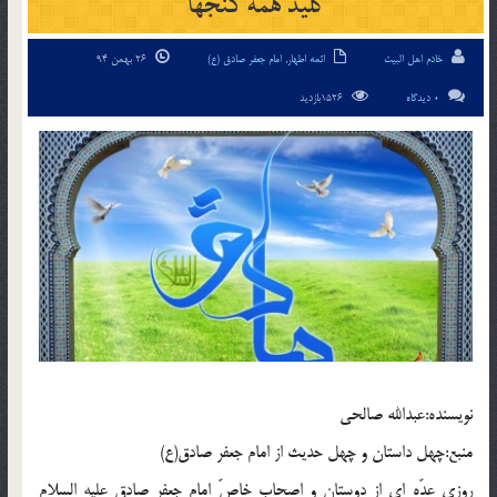
كليد همه گنجها
خادم اهل البیت
ائمه اطهار
,
امام جعفر صادق (ع)
26 بهمن 94
0 دیدگاه
1526بازدید
نويسنده:عبدالله صالحي
منبع:چهل داستان و چهل حديث از امام جعفر صادق(ع)
روزي عدّه اي از دوستان و اصحاب خاصّ امام جعفر صادق عليه السلام