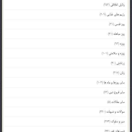
رذایل اخلاقی
(252)
رژیم های غذایی
(209)
روز قدس
(31)
روز مباهله
(41)
روزه
(93)
روزه و سلامتی
(101)
زرتشتی
(40)
زنان
(317)
سایر روزها و ماه ها
(103)
سایر فروع دین
(72)
سایر مقالات
(5)
سوالات و شبهات
(420)
سیر و سلوک
(274)
شب های قدر
(46)