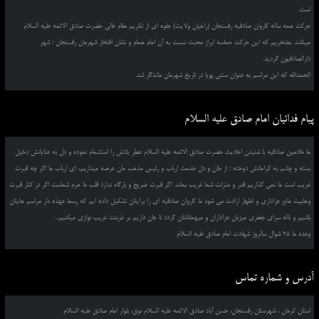
است.
حرکت همه ساله کاروان صادقیه رفسنجان (راهیان ولایت) جلوه ای از تکریم مقام عالی حضرت صادق الائمه علیه السلام
میباشد. مفتخریم که این حرکت حماسه ابراز محبت نسبت به آن امام همام و نشان افتخار شهرمان رفسنجان ؛ شهر
دارالصادقیون گردید.
الحمدالله که این مراسم به عنوان سنتی پویا در تاریخ شهرمان ماندگار شد.
پیام فدائیان امام صادق علیه السلام
ما خادمین صادقیه با شنیدن احادیث حضرت صادق الائمه علیه السلام عطر یادش را استشمام نموده و دل به عنایاتش دخیل
بسته و چشم به کراماتش دوخته ؛ از جان و دل خدمت ارباب و رئیس مذهب مان عرضه میداریم، ای ارباب ما اگر چه قبرت
غریب است ما نمی گذاریم قدر و منزلت شما غریب بماند. اگر قبرت ضریح و بارگاه ندارد قلب ما حرم شماست اگر در کنار قبرت
وهابیت مانع عزاداری و اظهار ارادت می شود ما کاروان صادقیه ای را برایتان تشکیل داده ایم که رسما عهده دار مراسم هایتان
باشیم و ناله سرای جعفری میزبان عزاداران و میهمانانتان گردد تا جان داریم بر غربتت غریب نوازی میکنیم...
وعده ما 25 شوال سالروز شهادت امام صادق علیه السلام
آدرس و شماره تماس
استان کرمان ، شهرستان رفسنجان، حسن آباد صادق الائمه علیه السلام نوق، بلوار امام صادق علیه السلام