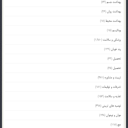
بهداشت جسم
(73)
بهداشت روان
(26)
بهداشت محیط
(18)
بودائیسم
(15)
پزشکی و سلامت
(1,980)
پند خوبان
(129)
تحصیل
(62)
تحصیل
(65)
تربیت و مشاوره
(481)
تشرفات و توقیعات
(181)
تغذیه و سلامت
(156)
توصیه های تربیتی
(498)
جوان و نوجوان
(148)
حج
(118)