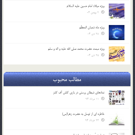
ویژه میلاد امام حسین علیه السلام
2 بهمن 04
ویژه ماه شعبان المعظّم
28 دی 04
ویژه مبعث حضرت محمد صلی الله علیه و اله و سلم
25 دی 04
مطالب محبوب
نمادهای شیطان پرستی در بازی کلش آف کلنز
11 مرداد 94
خاطره ای از توسل به حضرت زهرا(س)
23 خرداد 94