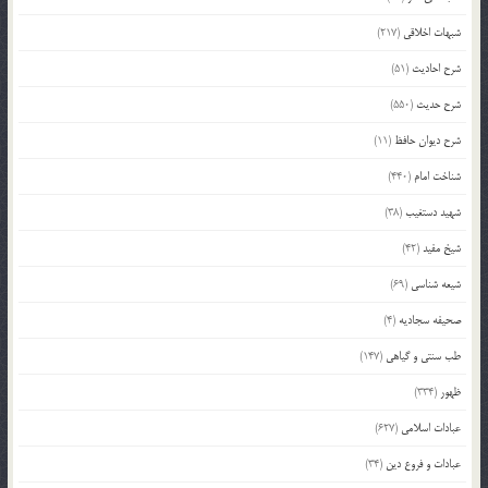
شبهات اخلاقی
(217)
شرح احادیث
(51)
شرح حدیث
(550)
شرح دیوان حافظ
(11)
شناخت امام
(440)
شهید دستغیب
(38)
شیخ مفید
(42)
شیعه شناسی
(69)
صحیفه سجادیه
(4)
طب سنتی و گیاهی
(147)
ظهور
(334)
عبادات اسلامی
(627)
عبادات و فروع دین
(34)