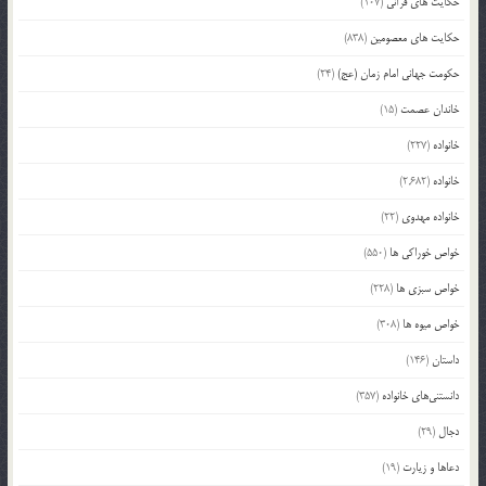
حکایت های قرآنی
(107)
حکایت های معصومین
(838)
حکومت جهانی امام زمان (عج)
(24)
خاندان عصمت
(15)
خانواده
(227)
خانواده
(2,682)
خانواده مهدوی
(22)
خواص خوراکی ها
(550)
خواص سبزی ها
(228)
خواص میوه ها
(308)
داستان
(146)
دانستنی‌های خانواده
(357)
دجال
(29)
دعاها و زیارت
(19)