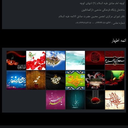
کوچه امام صادق علیه السلام (9) انتهای کوچه
ساختمان پایگاه فرهنگی مذهبی دارالصادقیون
دفتر شورای مرکزی انجمن محبین حضرت صادق الائمه علیه السلام
شماره تماس : 03434171563 – 09133928317
ائمه اطهار