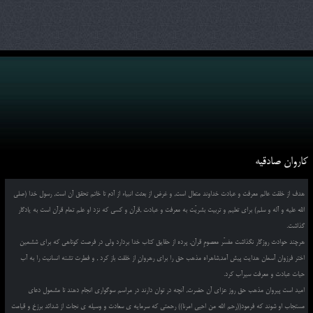
کاروان صادقیه
هدف از خلقت عالم معرفت و عبادت خداوند متعال است, و غرض از بعثت انبیاء از آدم تا خاتم تحقق آن است, رسول خدا (صلی
الله علیه و آله و سلم) برای تعلیم و تربیت بشریّت به معرفت و عبادت ,قرآن و کسی که نزد او علم تمام قرآن است به یادگار
گذاشت.
هرچند حوادث روزگار نگذاشت مفسّر معصومِ قرآن, پرده از حقایق کتاب خدا بردارد ولی در فرصت کوتاهی که برای ششمین
اختر فرزوان آسمان هدایت پیش آمد,شاهراه مذهب حق را برای رهروانِ از خلقت باز کرد , و فطرت تشنه انسانیت را به آب
حیات عبادت و معرفت سیرآب کرد.
امید است پیروان مذهب حق روز عزای آن حضرت, آنچه در توان دارند در مراسم سوگواری انجام دهند تا مشمول دعای
مستجاب او شوند که فرمود((رحم الله من احیی امرنا)) رحمتی که سرمایه ی سعادت و وسیله ی نجات از شدائد برزخ و قیامت