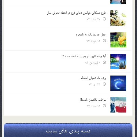
طرح همگانی خواندن دعای فرج در لحظه تحویل سال
27 اسفند 03
چهل حدیث نگاه به نامحرم
13 خرداد 94
آیا جرقه ظهور در یمن زده شده است ؟!
8 فروردین 94
ویژه ماه شعبان المعظّم
28 دی 04
مواظب نگاهتان باشید!!!
18 اسفند 93
دسته بندی های سایت