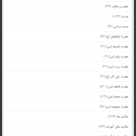
حجاب و عفاف
(333)
حدیث
(1,737)
حدیث شناسی
(97)
حضرت ابوالفضل (ع)
(54)
حضرت خدیجه (س)
(41)
حضرت رقیه (س)
(13)
حضرت زینب (س)
(66)
حضرت علی اکبر (ع)
(23)
حضرت فاطمه (س)
(530)
حضرت محمد (ص)
(613)
حضرت معصومه (س)
(45)
حکایت ها
(2,244)
حکایت های آموزنده
(749)