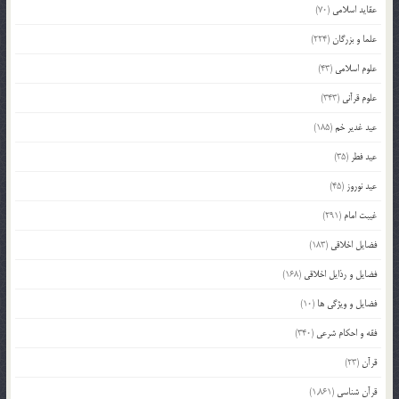
عقاید اسلامی
(70)
علما و بزرگان
(224)
علوم اسلامی
(43)
علوم قرآنی
(343)
عید غدیر خم
(185)
عید فطر
(35)
عید نوروز
(45)
غیبت امام
(291)
فضایل اخلاقی
(183)
فضایل و رذایل اخلاقی
(168)
فضایل و ویژگی ها
(10)
فقه و احکام شرعی
(340)
قرآن
(23)
قرآن شناسی
(1,861)