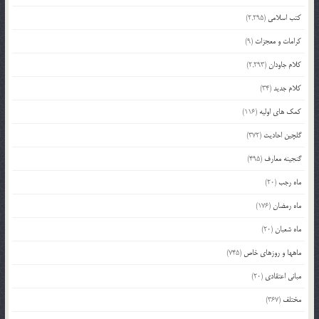
کتب اسلامی
(2,295)
کرامات و معجزات
(9)
کلام جاودان
(2,293)
کلام جدید
(34)
کمک های اولیه
(116)
گلچین احادیث
(372)
گنجینه معارف
(495)
ماه رجب
(20)
ماه رمضان
(176)
ماه شعبان
(20)
ماهها و روزهای خاص
(745)
مبانی اعتقادی
(20)
مختلف
(367)