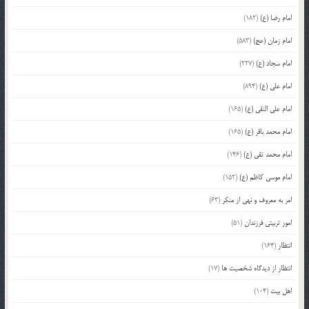
امام رضا (ع)
(182)
امام زمان (عج)
(583)
امام سجاد (ع)
(227)
امام علی (ع)
(894)
امام علی النقی (ع)
(165)
امام محمد باقر (ع)
(165)
امام محمد تقی (ع)
(146)
امام موسی کاظم (ع)
(152)
امر به معروف و نهی از منکر
(63)
امور تربیتی فرزندان
(51)
انتظار
(164)
انتظار از دیدگاه شخصیت ها
(17)
اهل بیت
(104)