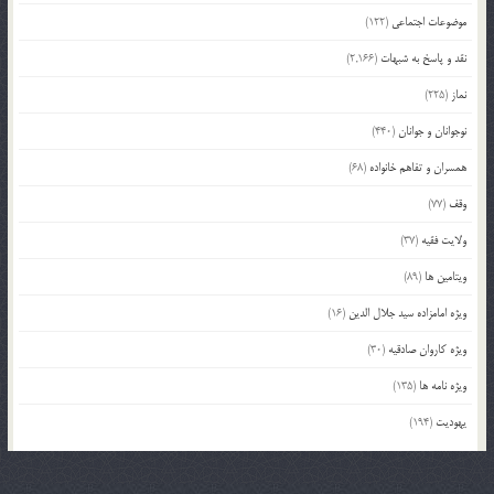
موضوعات اجتماعی
(122)
نقد و پاسخ به شبهات
(2,166)
نماز
(225)
نوجوانان و جوانان
(440)
همسران و تفاهم خانواده
(68)
وقف
(77)
ولایت فقیه
(37)
ویتامین ها
(89)
ویژه امامزاده سید جلال الدین
(16)
ویژه کاروان صادقیه
(30)
ویژه نامه ها
(135)
یهودیت
(194)