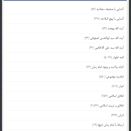
آشنایی با صحیفه سجادیه
(56)
آشنایی با نهج البلاغه
(392)
آیت الله بهجت
(54)
آیت الله سید ابوالحسن اصفهانی
(43)
آیت الله سید علی آقا قاضی
(42)
ائمه اطهار
(5,038)
اثبات ولایت و وجود امام زمان
(73)
احادیث موضوعی
(550)
اخبار
(717)
اخلاق اسلامی
(956)
اخلاق و تربیت اسلامی
(2,836)
ادیان
(474)
ارتباط با امام زمان (عج)
(14)