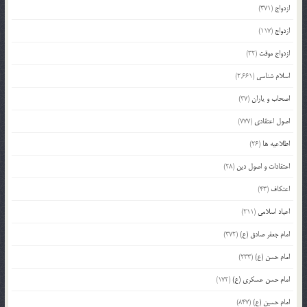
ازدواج
(371)
ازدواج
(117)
ازدواج موقت
(32)
اسلام شناسی
(2,661)
اصحاب و یاران
(37)
اصول اعتقادی
(777)
اطلاعیه ها
(26)
اعتقادات و اصول دین
(28)
اعتکاف
(43)
اعیاد اسلامی
(211)
امام جعفر صادق (ع)
(372)
امام حسن (ع)
(233)
امام حسن عسکری (ع)
(172)
امام حسین (ع)
(847)