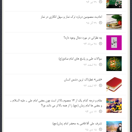
29 تیر 96
احادیث معصومین درباره ترک نماز و سهل انگاری در نماز
29 آذر 95
چه نظراتی در مورد دجال وجود دارد؟
28 مرداد 94
سوالات طبی و پاسخ های امام صادق(ع)
28 اسفند 93
«نفس» خطرناک ترین دشمن انسان
26 اسفند 93
مقام و درجه كدام يك از 14 معصوم بالاتر است چون بعضي امام علي ـ عليه السلام ـ
و بعضي ها امام زمان (عج) را از همه بالاتر مي دانند چرا؟
12 دی 94
تشرف علي آقا قاضي به محضر امام زمان(عج)
15 دی 95