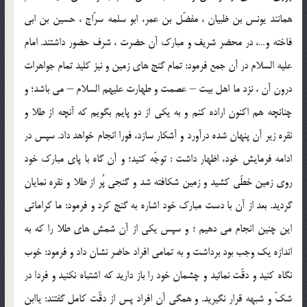
همانند يونس بن ظبيان ، مفضّل بن عمر، ابو سلمه سرّاج ، حسين بن ابي
فاخته و…، در محضر شريف و مبارك آن حضرت ، شرف حضور داشتند. امام
عليه السلام در آن جمع فرمود: تمام گنج هاي زمين و نيز كليد تمام جواهرات
درون آن ، نزد ما اهل بيت – عصمت و طهارت عليهم السلام – مي باشد؛ و
چنانچه هم اكنون اراده كنم و به يكي از دو پايم بگويم كه آنچه از طلا و
نقره زير آن پنهان شده درآورد و آشكار سازد، فورا انجام خواهد داد. سپس در
ادامه فرمايش خود، اظهار داشت : توجّه كنيد؛ و آن گاه با پاي مبارك خود
روي زمين خطّي كشيد و زمين شكافته شد و گنجي پُر از طلا و نقره نمايان
گرديد. بعد از آن با دست مبارك خود اشاره به گنج كرد و فرمود: ما كراماتي
اين چنين انجام مي دهيم ؛ و سپس يكي از آن شمش هاي طلا را كه به
اندازه يك وجب بود برداشت و به تمامي افراد حاضر نشان داد و فرمود: خوب
نگاه كنيد و دقّت نمائيد و چشمان خود را باز داريد كه اشتباه نكنيد و فردا در
شكّ و شبهه قرار نگيريد. و همگي آن افراد پس از دقّت كامل گفتند: ياابن