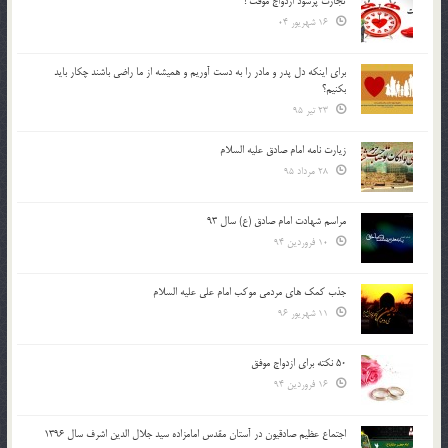
تجارت پُرسود ازدواج موقت !
16 شهریور 04
براي اينكه دل پدر و مادر را به دست آوريم و هميشه از ما راضي باشند چكار بايد
بكنيم؟
23 تیر 95
زیارت نامه امام صادق علیه السلام
28 مرداد 95
مراسم شهادت امام صادق (ع) سال 93
10 فروردین 94
جذب کمک های مردمی موکب امام علی علیه السلام
11 شهریور 96
50 نکته برای ازدواج موفق
16 فروردین 94
اجتماع عظیم صادقیون در آستان مقدس امامزاده سید جلال الدین اشرف سال 1396