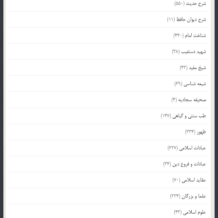
شرح حدیث
(550)
شرح دیوان حافظ
(11)
شناخت امام
(440)
شهید دستغیب
(38)
شیخ مفید
(42)
شیعه شناسی
(69)
صحیفه سجادیه
(4)
طب سنتی و گیاهی
(147)
ظهور
(334)
عبادات اسلامی
(627)
عبادات و فروع دین
(34)
عقاید اسلامی
(70)
علما و بزرگان
(224)
علوم اسلامی
(43)