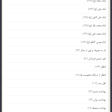
امام سجاد (ع)
(227)
امام علی (ع)
(894)
امام علی النقی (ع)
(165)
امام محمد باقر (ع)
(165)
امام محمد تقی (ع)
(146)
امام موسی کاظم (ع)
(152)
امر به معروف و نهی از منکر
(63)
امور تربیتی فرزندان
(51)
انتظار
(164)
انتظار از دیدگاه شخصیت ها
(17)
اهل بیت
(104)
بهداشت جسم
(73)
بهداشت روان
(26)
بهداشت محیط
(18)