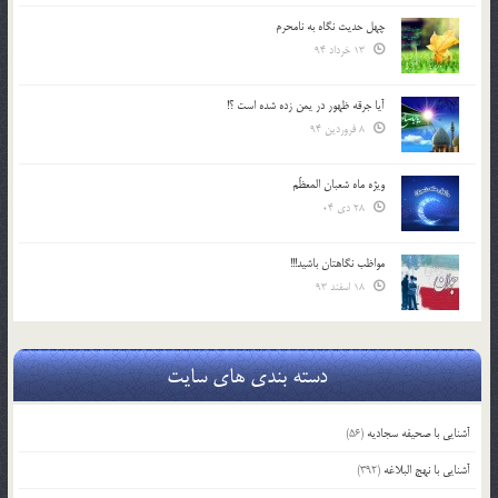
چهل حدیث نگاه به نامحرم
13 خرداد 94
آیا جرقه ظهور در یمن زده شده است ؟!
8 فروردین 94
ویژه ماه شعبان المعظّم
28 دی 04
مواظب نگاهتان باشید!!!
18 اسفند 93
دسته بندی های سایت
آشنایی با صحیفه سجادیه
(56)
آشنایی با نهج البلاغه
(392)