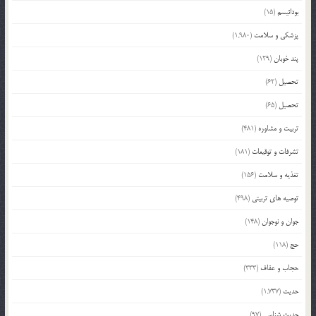
بودائیسم
(15)
پزشکی و سلامت
(1,980)
پند خوبان
(129)
تحصیل
(62)
تحصیل
(65)
تربیت و مشاوره
(481)
تشرفات و توقیعات
(181)
تغذیه و سلامت
(156)
توصیه های تربیتی
(498)
جوان و نوجوان
(148)
حج
(118)
حجاب و عفاف
(333)
حدیث
(1,737)
حدیث شناسی
(97)