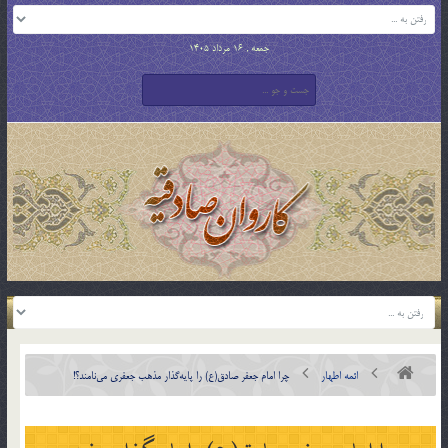
جمعه , 16 مرداد 1405
ائمه اطهار
چرا امام جعفر صادق(ع) را پایه‌گذار مذهب جعفری می‌نامند؟!