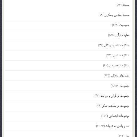
مسجد
(87)
مسجد مقدس جمکران
(19)
مسیحیت
(229)
معارف قرآنی
(855)
مناظرات علما و بزرگان
(79)
مناظرات علمی
(139)
مناظرات معصومین
(60)
مهارتهای زندگی
(845)
مهدویت
(2,150)
مهدویت در قرآن و روایات
(47)
مهدویت در مذاهب دیگر
(36)
موضوعات اجتماعی
(122)
نقد و پاسخ به شبهات
(2,166)
نماز
(225)