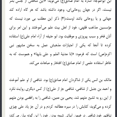
ابن ابوالعوجاء اشاره به امام صادق(ع) می‌گوید: «این شخص از جنس بشر
نیست، اگر در جهان روحانی‌ای، وجود داشته باشد که هر گاه اراده کند
جهانی و یا روحانی باشد اوست،(4) ذکر این مطلب بی مورد نیست که
مؤسسین مذاهب فقهی، خود از اهل بیت علم می‌آموختند و این امر برای
آنان فخر و سبب پیروزی و موفقیت بود. ابو حنیفه از آراء امام علی(ع) استفاده
کرده تا آنجا که یکی از امتیازات مذهبش عمل به سخن مشهور نبی
اکرم(ص) است که فرمود: «إنا مدنیة‌ العلم و علی بابها» و هموست ‌که به
خاطر استفاده علمی از امام صادق(ع) افتخار و مباهات می‌کند.
مالک بن انس یکی از شاگردان امام صادق(ع) بود. شافعی از او علم آموخت
و احمد بن جنبل از شافعی، شافعی جز از علی(ع) از کس دیگری روایت نکرد
از این رو به تشیع متهم شد، یحیی بن معین، شافعی را به رافضی بودن متهم
کرده و می‌گوید: کتابش را در سیره مطالعه کردم و در آن جز یاد علی چیزی
نیافتم. خود شافعی در ضمن ابیاتی شیعه بودن خود را این گونه بیان می‌کند:‌