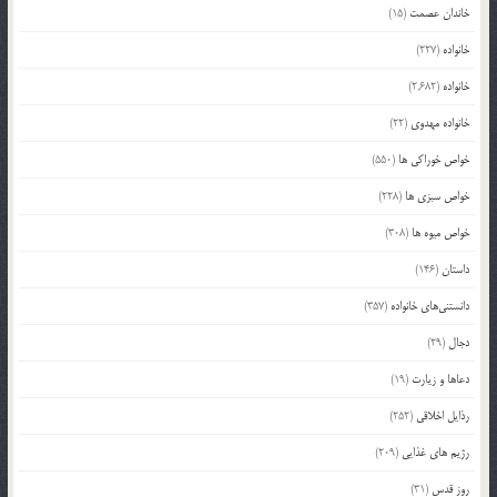
خاندان عصمت
(15)
خانواده
(227)
خانواده
(2,682)
خانواده مهدوی
(22)
خواص خوراکی ها
(550)
خواص سبزی ها
(228)
خواص میوه ها
(308)
داستان
(146)
دانستنی‌های خانواده
(357)
دجال
(29)
دعاها و زیارت
(19)
رذایل اخلاقی
(252)
رژیم های غذایی
(209)
روز قدس
(31)