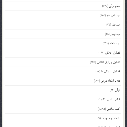
علوم قرآنی
(343)
عید غدیر خم
(185)
عید فطر
(35)
عید نوروز
(45)
غیبت امام
(291)
فضایل اخلاقی
(183)
فضایل و رذایل اخلاقی
(168)
فضایل و ویژگی ها
(10)
فقه و احکام شرعی
(340)
قرآن
(23)
قرآن شناسی
(1,861)
کتب اسلامی
(2,295)
کرامات و معجزات
(9)