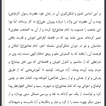
بر این اساس تشیّع و شکل‌گیری آن در زمان خود حضرت رسول اکرم(ص)
بوده و آن حضرت این واژه را درباره پیروان علی(ع) به کار برده‌اند، امّا چرا
این مذهب را منسوب به امام صادق(ع) کرده و از آن به «مذهب جعفری»
تعبیر کرده‌اند. بدین علت بود که در فاصله انقراض امویان و قدرت یافتن
عباسیان و نیز در دوران شکل‌گیری سلسله اخیر، امام صادق(ع) امکان و
فرصت آن را یافت که به گسترش علم و رونق احکام الهی دست زند، وی در
شرایطی که از سانسور و کنترل امویان و فاصله‌ای که بین اهل بیت(ع) و
مردم پدید آورده بودند، آزاد می‌شد، کوشید تا آموزش‌هایی که از طریق
پدرش و او از جدش و او از رسول خدا(ص) آموخته بود، انتشار دهد در چنین
اوضاع و احوالی بود که امام صادق(ع) به شهرت رسید و امکان اظهارنظر پیدا
کرد و توانست از یک سو آزادانه به نقد و بررسی مسائل دینی بپردازد و از
سوی دیگر چهره سنت را از گرد و غبار و زنگارها و آراء نادرست و شبهه‌ناک