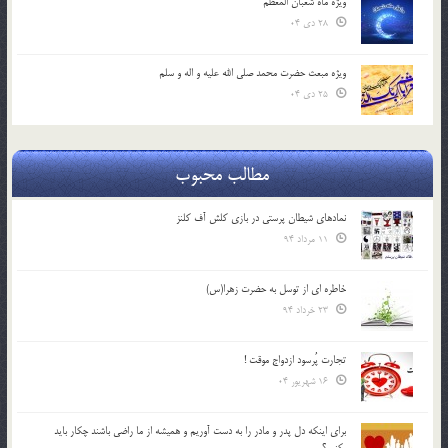
ویژه ماه شعبان المعظّم
28 دی 04
ویژه مبعث حضرت محمد صلی الله علیه و اله و سلم
25 دی 04
مطالب محبوب
نمادهای شیطان پرستی در بازی کلش آف کلنز
11 مرداد 94
خاطره ای از توسل به حضرت زهرا(س)
23 خرداد 94
تجارت پُرسود ازدواج موقت !
16 شهریور 04
براي اينكه دل پدر و مادر را به دست آوريم و هميشه از ما راضي باشند چكار بايد
بكنيم؟