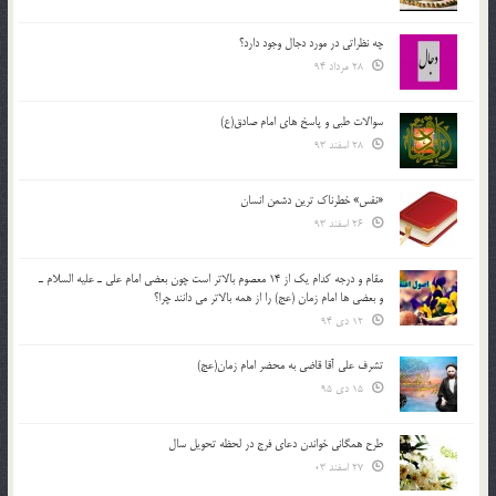
چه نظراتی در مورد دجال وجود دارد؟
28 مرداد 94
سوالات طبی و پاسخ های امام صادق(ع)
28 اسفند 93
«نفس» خطرناک ترین دشمن انسان
26 اسفند 93
مقام و درجه كدام يك از 14 معصوم بالاتر است چون بعضي امام علي ـ عليه السلام ـ
و بعضي ها امام زمان (عج) را از همه بالاتر مي دانند چرا؟
12 دی 94
تشرف علي آقا قاضي به محضر امام زمان(عج)
15 دی 95
طرح همگانی خواندن دعای فرج در لحظه تحویل سال
27 اسفند 03