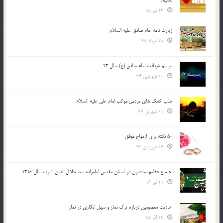
23 تیر 95
زیارت نامه امام صادق علیه السلام
28 مرداد 95
مراسم شهادت امام صادق (ع) سال 93
10 فروردین 94
جذب کمک های مردمی موکب امام علی علیه السلام
11 شهریور 96
50 نکته برای ازدواج موفق
16 فروردین 94
اجتماع عظیم صادقیون در آستان مقدس امامزاده سید جلال الدین اشرف سال 1396
29 تیر 96
احادیث معصومین درباره ترک نماز و سهل انگاری در نماز
29 آذر 95