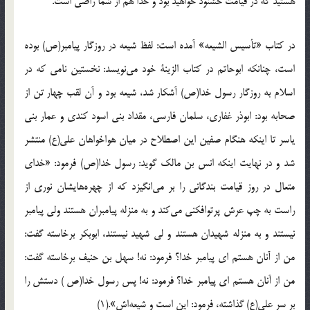
هستید که در قیامت خشنود خواهید بود و خدا هم از شما راضی است.
در کتاب «تأسیس الشیعه» آمده است: لفظ شیعه در روزگار پیامبر(ص) بوده
است، چنانکه ابوحاتم در کتاب الزینة خود می‌نویسد: نخستین نامی که در
اسلام به روزگار رسول خدا(ص) آشکار شد، شیعه بود و آن لقب چهار تن از
صحابه بود: ابوذر غفاری، سلمان فارسی، مقداد بنی اسود کندی و عمار بنی
یاسر تا اینکه هنگام صفین این اصطلاح در میان هواخواهان علی(ع) منتشر
شد و در نهایت اینکه انس بن مالک گوید: رسول خدا(ص) فرمود: «خدای
متعال در روز قیامت بندگانی را بر می‌انگیزد که از چهره‌هایشان نوری از
راست به چپ عرش پرتوافکنی می‌کند و به منزله پیامبران هستند ولی پیامبر
نیستند و به منزله شهیدان هستند و لی شهید نیستند، ابوبکر برخاسته گفت:
من از آنان هستم ای پیامبر خدا؟ فرمود: نه! سهل بن حنیف برخاسته گفت:
من از آنان هستم ای پیامبر خدا؟ فرمود: نه! پس رسول خدا(ص ) دستش را
بر سر علی(ع) گذاشته، فرمود: این است و شیعه‌اش».(1)