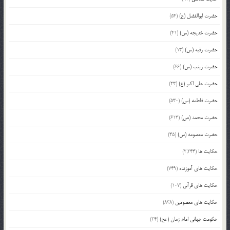
حضرت ابوالفضل (ع)
(54)
حضرت خدیجه (س)
(41)
حضرت رقیه (س)
(13)
حضرت زینب (س)
(66)
حضرت علی اکبر (ع)
(23)
حضرت فاطمه (س)
(530)
حضرت محمد (ص)
(613)
حضرت معصومه (س)
(45)
حکایت ها
(2,244)
حکایت های آموزنده
(749)
حکایت های قرآنی
(107)
حکایت های معصومین
(838)
حکومت جهانی امام زمان (عج)
(24)