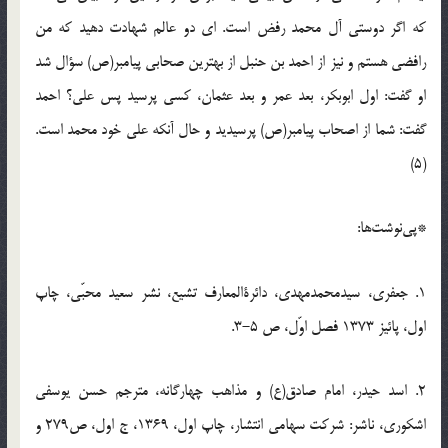
که اگر دوستی آل محمد رفض است. ای دو عالم شهادت دهید که من
رافضی هستم و نیز از احمد بن حنبل از بهترین صحابی پیامبر(ص) سؤال شد
او گفت: اول ابوبکر، بعد عمر و بعد عثمان، کسی پرسید پس علی؟ احمد
گفت: شما از اصحاب پیامبر(ص) پرسیدید و حال آنکه علی خود محمد است.
(5)
*پی‌نوشت‌ها:
1. جعفری، سیدمحمدمهدی، دائرة‌المعارف تشیع، نشر سعید محبّی، چاپ
اول، پائیز 1373 فصل اوّل، ص 5-3.
2. اسد حیدر، امام صادق(ع) و مذاهب چهارگانه، مترجم حسن یوسفی
اشکوری، ناشر: شرکت سهامی انتشار، چاپ اول، 1369، ج اول، ص279 و