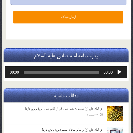
زیارت نامه امام صادق علیه السلام
پخش‌کننده
00:00
00:00
صوت
مطالب مشابه
چرا امام علی (ع) نسبت به همه انبیاء غیر از خاتم انبیاء (ص) برتری دارد؟
29 اسفند 03
چرا امام علی (ع) بر سایر صحابه پیامبر (ص) برتری دارد؟