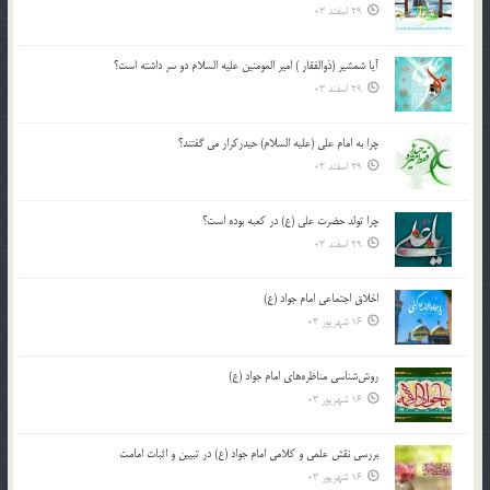
29 اسفند 03
آیا شمشیر (ذوالفقار ) امیر المومنین علیه السلام دو سر داشته است؟
29 اسفند 03
چرا به امام علی (علیه السلام) حیدرکرار می گفتند؟
29 اسفند 03
چرا تولد حضرت علی (ع) در کعبه بوده است؟
29 اسفند 03
اخلاق اجتماعی امام جواد (ع)
16 شهریور 03
روش‌شناسی مناظره‌های امام جواد (ع)
16 شهریور 03
بررسی نقش علمی و کلامی امام جواد (ع) در تبیین و اثبات امامت
16 شهریور 03