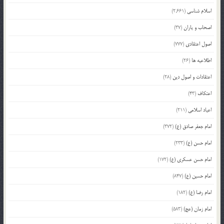
اسلام شناسی
(2,661)
اصحاب و یاران
(37)
اصول اعتقادی
(777)
اطلاعیه ها
(26)
اعتقادات و اصول دین
(28)
اعتکاف
(43)
اعیاد اسلامی
(211)
امام جعفر صادق (ع)
(372)
امام حسن (ع)
(233)
امام حسن عسکری (ع)
(172)
امام حسین (ع)
(847)
امام رضا (ع)
(182)
امام زمان (عج)
(583)