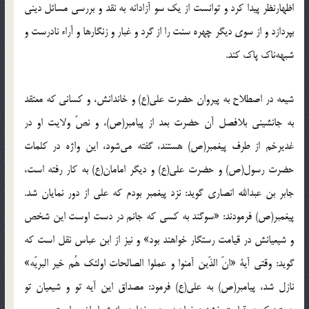
اظهارنظر پیدا کرد و توانست از یک سو آزادانه به نقد و بررسی مسائل دینی
بپردازد و از سوی دیگر چهره سنت را از گرد و غبار و زنگارها و آراء نادرست و
شبهه‌ناک پاک کند.
شیعه در اصطلاح به پیروان حضرت علی(ع) و خاندانش، و کسانی که معتقد
به جانشینی بلافصل آن حضرت بعد از پیامبر(ص)، و نصّ ولایت او در
غدیرخم از طرف پیغمبر(ص) هستند، گفته می‌شود، این واژه در کلمات
حضرت رسول(ص) و حضرت علی(ع) و دیگر امامان(ع) به کار رفته است،
جابر بن عبدالله انصاری گوید: نزد پیغمبر بودم که علی از دور نمایان شد.
پیغمبر(ص) فرمودند: «سوگند به کسی که جانم در دست اوست این شخص
و شیعیانش در قیامت رستگار خواهند بود» و نیز از ابن عباس نقل است که
گوید: وقتی آیة «انّ الذّین آمنوا و عملوا الصالحات اولئک هُم خیر البریّه»
نازل شد، پیامبر(ص) به علی(ع) فرمود: مصداق این آیه تو و شیعیان تو