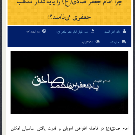
چرا امام جعفر صادق(ع) را پایه‌گذار مذهب
جعفری می‌نامند؟!
خادم اهل البیت
ائمه اطهار
,
امام جعفر صادق (ع)
28 اسفند 93
0 دیدگاه
2796بازدید
امام صادق(ع) در فاصله انقراض امویان و قدرت یافتن عباسیان امکان