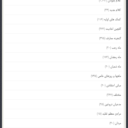
کلام جاودان
(2,293)
کلام جدید
(34)
کمک های اولیه
(116)
گلچین احادیث
(372)
گنجینه معارف
(495)
ماه رجب
(20)
ماه رمضان
(176)
ماه شعبان
(20)
ماهها و روزهای خاص
(745)
مبانی اعتقادی
(20)
مختلف
(367)
مدعیان دروغین
(25)
مراجع معظم تقلید
(15)
مردان
(40)