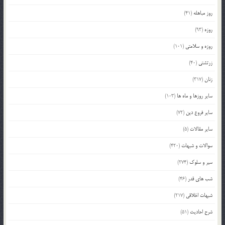
روز مباهله
(41)
روزه
(93)
روزه و سلامتی
(101)
زرتشتی
(40)
زنان
(317)
سایر روزها و ماه ها
(103)
سایر فروع دین
(72)
سایر مقالات
(5)
سوالات و شبهات
(420)
سیر و سلوک
(274)
شب های قدر
(46)
شبهات اخلاقی
(217)
شرح احادیث
(51)