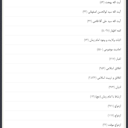
آیت الله بهجت
(54)
آیت الله سید ابوالحسن اصفهانی
(43)
آیت الله سید علی آقا قاضی
(42)
ائمه اطهار
(5,038)
اثبات ولایت و وجود امام زمان
(73)
احادیث موضوعی
(550)
اخبار
(717)
اخلاق اسلامی
(956)
اخلاق و تربیت اسلامی
(2,836)
ادیان
(474)
ارتباط با امام زمان (عج)
(14)
ازدواج
(371)
ازدواج
(117)
ازدواج موقت
(32)