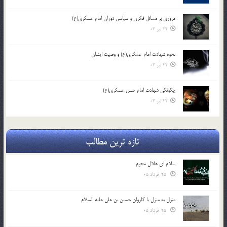
مروری بر مسائل فکری و سیاسی دوران امام عسکری(ع)
22 تیر 03
نحوه شهادت امام عسکری(ع) و وصیت ایشان
22 تیر 03
چگونگی شهادت امام حسن عسکری(ع)
22 تیر 03
تازه ترین مطالب
سلام ای هلال محرم
25 خرداد 05
منزل به منزل با کاروان حسین بن علی علیه السلام
25 خرداد 05