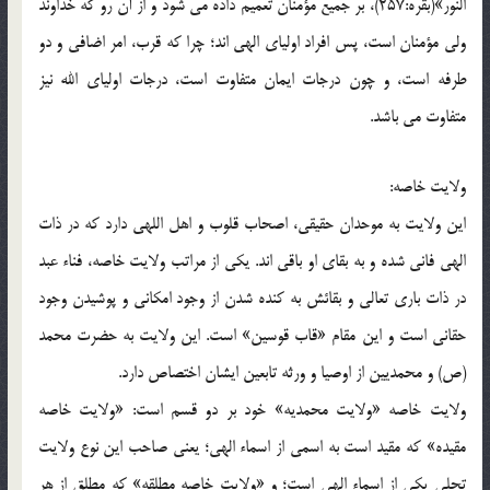
النور»(بقره:257)، بر جمیع مؤمنان تعمیم داده می شود و از آن رو که خداوند
ولی مؤمنان است، پس افراد اولیای الهی اند؛ چرا که قرب، امر اضافی و دو
طرفه است، و چون درجات ایمان متفاوت است، درجات اولیای الله نیز
متفاوت می باشد.
ولایت خاصه:
این ولایت به موحدان حقیقی، اصحاب قلوب و اهل اللهی دارد که در ذات
الهی فانی شده و به بقای او باقی اند. یکی از مراتب ولایت خاصه، فناء عبد
در ذات باری تعالی و بقائش به کنده شدن از وجود امکانی و پوشیدن وجود
حقانی است و این مقام «قاب قوسین» است. این ولایت به حضرت محمد
(ص) و محمدیین از اوصیا و ورثه تابعین ایشان اختصاص دارد.
ولایت خاصه «ولایت محمدیه» خود بر دو قسم است: «ولایت خاصه
مقیده» که مقید است به اسمی از اسماء الهی؛ یعنی صاحب این نوع ولایت
تجلی یکی از اسماء الهی است؛ و «ولایت خاصه مطلقه» که مطلق از هر