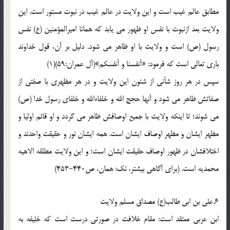
مطابق عالم غیب است و این ولایت در عالم غیب در نبوت مستور است. این
ولایت بعد ازنبوت با نفس او ظهور می یابد که همانا امیرالمؤمنین (ع) نفس
رسول (ص) است و ولایت با او ظاهر می شود. دلیل بر آن، قول خداوند
باری تعالی است که فرمود: «أنفسنا و أنفسکم»(آل عمران:59)(1)
سپس در هر روز شأنی از شئون این ولایت و در هر مظهری با صفتی از
صفاتش ظاهر می شود و آنها حجج الله و خلفاءالله و خلفای رسول خدا (ص)
می شوند؛ تا اینکه ولایت با جمیع اوصافش ظاهر می گردد و او قائم اولیا و
مظهر ایشان و مظهر اوصاف ایشان است. همه ایشان نور و حقیقت واحدند و
اختلافشان در ظهور اوصاف حقیقت ایشان است؛ و این ولایت مطلقه الاهیه
محمدیه است. (برای آگاهی بیشتر، نک: همان، ص440-453)
6.علی بن ابی طالب(ع) مصداق مسلم ولایت
ابن عربی معتقد است: مقام خلافت در صورتی درست است که خلیفه به