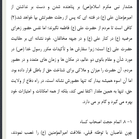
هشدار نبی مکرم اسلام(ص) بر پناهنده شدن و دست بر نداشتن از
امیرمؤمنان علی (ع) در فتنه ای که پس از رحلت حضرتش بپا خواهد شد.(2)
کافی است تا مردم از حضرت علی (ع) فاطمه نگیرند؛ اما نفس حضور زهرای
مرضیه (ع) در کنار علی (ع) و در جبهه مخالفان، خود نشانه ای بر حقانیت
حضرت علی (ع) است؛ زیرا سفارش ها و تأکیدات مکرر رسول خدا (ص) در
مورد شأن و مقام بانوی دو عالم، در مکان ها و زمان های متعدد و در حضور
مردم، آن حضرت را میزان و ملاکی برای شناخت حق از باطل قرار داده بود.
اما آن اسوه همیشه بیدار که تنها حضورش نشانه است، در راه دفاع از ولایت
حق، تنها به همین مقدار اکتفا نمی کند، بلکه از همه امکانات و امتیازات خود
بهره می گیرد و گام بر می دارد.
1- 8. اتمام حجت اصحاب کساء
چون غاصبان با توطئه قبلی، خلافت امیرالمؤمنین (ع) را غصب نمودند،