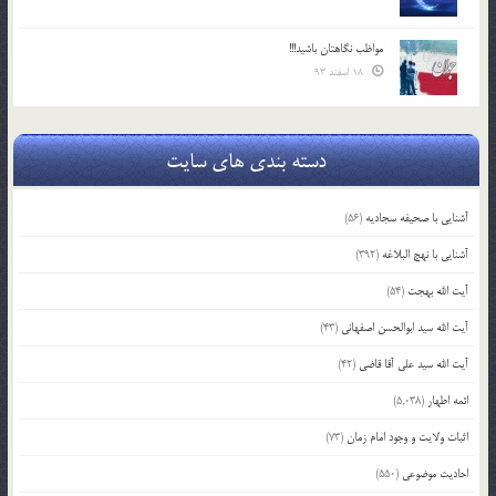
مواظب نگاهتان باشید!!!
18 اسفند 93
دسته بندی های سایت
آشنایی با صحیفه سجادیه
(56)
آشنایی با نهج البلاغه
(392)
آیت الله بهجت
(54)
آیت الله سید ابوالحسن اصفهانی
(43)
آیت الله سید علی آقا قاضی
(42)
ائمه اطهار
(5,038)
اثبات ولایت و وجود امام زمان
(73)
احادیث موضوعی
(550)