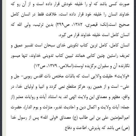
صورت کسی باشد که او را خلیفه خودش قرار داده است و از آن رو که
خداوند انسان را خلیفه خود قرار داده است، خلافت فقط در انسان کامل
صحیح است.(نک: قیصری، 1382، ص299) بدین ترتیب، ولی الله که
انسان کامل است خلیفه خداوند قرار می گیرد.
انسان کامل، کامل ترین کتاب تکوینی خدای سبحان است تفسیر عمیق و
تعریف راستین چنین کتابی همانند تبیین کتاب تدوینی خداوند، تنها میسور
نگارنده آن و سفیران برگزیده اوست.(اسلامی، 1379، ص13)
«ولایت» حقیقت والایی است که بالذات مختص ذات اقدس ربوبی- جل و
علی- است و از همین رو، هرگز منقطع نمی گردد و انبیا و اولیای خدا، در
واقع، مظهر و مصداق این ولایت الهی اند. به استناد آیات و روایات معتبر (از
جمله: آیات ولایت و اکمال دین و احادیث غدیر، منزلت و یوم الدار)، حضرت
امیرالمؤمنین علی بن ابی طالب (ع) مصداق «ولی الله» پس از رسول خدا
(ص) می باشد که پذیرش، اطاعت و دفاع