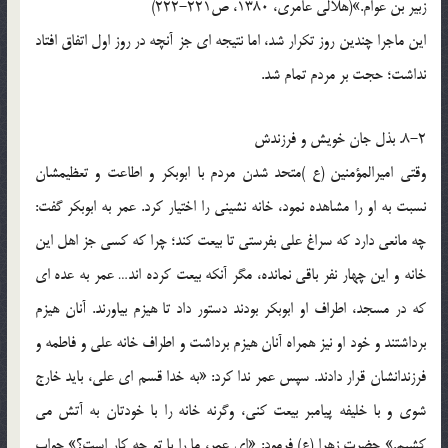
زبیر بن عوام.»(هلالی عامری، 1380، ص221-222)
این ماجرا چندین روز تکرار شد، اما نتیجه ای جز آنچه در روز اول اتفاق افتاد
نداشت؛ حجت بر مردم تمام شد.
8-2. بذل جان خویش و فرزندش
وقتی امیرالمؤمنین (ع )متحد شدن مردم با ابوبکر و اطاعت و تعظیمشان
نسبت به او را مشاهده نمود، خانه نشینی را اختیار کرد. عمر به ابوبکر گفت:
چه مانعی دارد که سراغ علی بفرستی تا بیعت کند؛ چرا که کسی جز اهل این
خانه و این چهار نفر باقی نمانده، مگر آنکه بیعت کرده اند… عمر به عده ای
که در مسجد، اطراف او ابوبکر بودند دستور داد تا هیزم بیاورند. آنان هیزم
برداشتند و خود او نیز همراه آنان هیزم برداشت و اطراف خانه علی و فاطمه و
فرزندانشان قرار دادند. سپس عمر ندا کرد: «به خدا قسم ای علی، باید خارج
شوی و با خلیفه پیامبر بیعت کنی، وگرنه خانه را با خودتان به آتش می
کشیم.» حضرت زهرا (ع) فرمود: «ای عمر، ما را با تو چه کار است؟» جواب