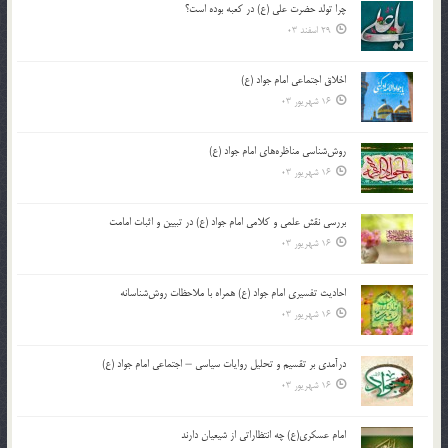
چرا تولد حضرت علی (ع) در کعبه بوده است؟
29 اسفند 03
اخلاق اجتماعی امام جواد (ع)
16 شهریور 03
روش‌شناسی مناظره‌های امام جواد (ع)
16 شهریور 03
بررسی نقش علمی و کلامی امام جواد (ع) در تبیین و اثبات امامت
16 شهریور 03
احادیث تفسیری امام جواد (ع) همراه با ملاحظات روش‌شناسانه
16 شهریور 03
درآمدی بر تقسیم و تحلیل روایات سیاسی – اجتماعی امام جواد (ع)
16 شهریور 03
امام عسکری(ع) چه انتظاراتی از شیعیان دارند