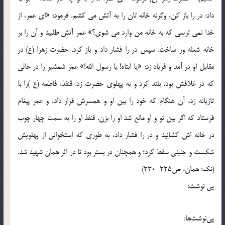
داد: در را باز کن، وگرنه خانه تان را به آتش می کشم. فرمود: «ای عمر، از
خدا نمی ترسی که به خانه من وارد می شوی؟» عمر آتش طلبید و آن را بر
خانه شعله ور ساخت. سپس در را فشار داد و باز کرد. حضرت زهرا (ع) در
مقابل او در آمد و فریاد زد: «یا ابتاه! یا رسول الله!» عمر شمشیر را در حالی
که در غلافش بود، بلند کرد و به پهلوی حضرت زد. قنفذ، فاطمه (ع )را با
تازیانه زد، آن هنگام که خود را بین او و همسرش قرار داد، و عمر پیغام
فرستاد که اگر بین تو و او مانع شد او را بزن. قنفذ او را به سمت چهار چوب
در خانه اش کشانید و در را فشار داد، به طوری که استخوانی از پهلویش
شکست و جنینی سقط کرد؛ و همچنان در بستر بود تا در اثر همان شهید شد.
(نک: همان، ص225-230)
پی نوشت:
پی‌نوشت‌ها: