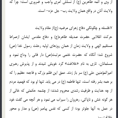
از وی و ائمه طاهرین (ع) از نسلش امری واجب و ضروری است؛ چرا که
ولایت آنان در واقع همان ولایت رب- جل عزه- است.
7.فلسفه و چگونگی دفاع زهرای مرضیه (ع)از مقام ولایت
حرکت انقلابی حضرت صدیقه طاهره(ع) و دفاع مقدس ایشان ازصراط
مستقیم الهی و ولایت زمان از همان روزهای اولیه رحلت رسول خدا (ص)
شروع شد؛ آنگاه که حضرت ختمی مرتبت(ص) دار فانی را وداع نمود و
مسلمانان، تاری به نام «خلافت» گرد خویش تنیدند و از پذیرش رهبری
امیرالمؤمنین علی (ع) سر باز زدند. عمق این ظلم بزرگ و فاجعه عظیم را که
بر همه بشر رفته است، تنها فاطمه (ع) در می یابد. تنها او بود که فهمید مردم
از چه هدایت و ظرفیت رشدی محروم شدند؛ از چشمه حکمتی که خالی از
هر گونه غش و ناپاکی، رهروان را سیراب می نمود و هر آنچه می گفت خود
در عمل به آنها جلوتر بود؛ از کسی که نفس پیامبر (ص) و مدار و محور
خلافت بود.