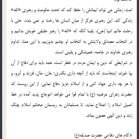
امت، زمانی می تواند ایمانش را حفظ کند که تحت حکومت و رهبری «الله»
زندگی کند. این رهبری هرگز از میان انسان ها رخت بر نمی بندد، حتی با
رحلت خاتم انبیا (ص)، یقینا آنگه که «الله» را رهبر حقیقی خویش بدانیم و
در انتحاب مصداق ولایتش به انتخاب او چشم بدوزیم، با این معنا، تداوم
رهبری خداوند در جامعه، همیشگی و یقینی است.
در شرایطی که دین و ایمان مردم در خطر است، همه باید برای دفاع از آن
بپا خیزند. اینجاست که باید از آنچه داری بگذری؛ جان، مال، فرزند و آبرو، و
با هر چه داری جهاد کنی و از اسلام عزیز دفاع نمایی. از این روست که
حضرت زهرای مرضیه (ع) با تمام قوا می خواهد اعوجاج پدید آمده در خط
اصیل اسلام را اصلاح نماید، تا مسلمانان به ریسمان محکم اسلام چنگ
زنند و دین الهی مصون بماند.
8.گام های دفاعی حضرت صدیقه(ع)