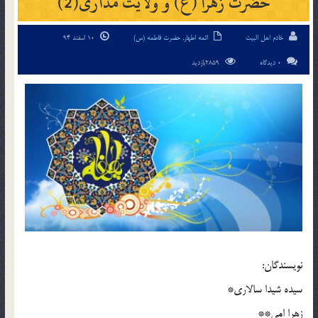
حضرت زهرا (ع) و ولایت مداری(2)
خادم اهل البیت
ائمه اطهار
,
حضرت فاطمه (س)
10 اسفند 94
0 دیدگاه
2859بازدید
نویسندگان:
سیده شیدا سالاری*
زهرا امی**