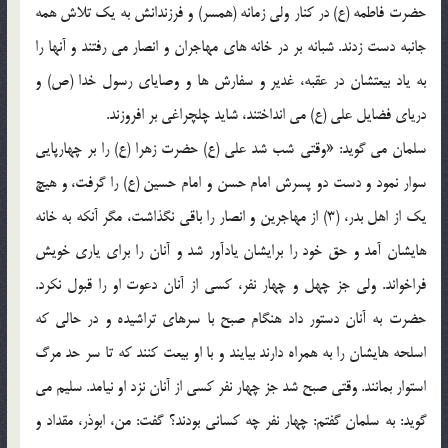
حضرت فاطمه (ع) در کنار ولی زمانه (همسر) و فرزندانش به یک تلاش همه
جانبه دست زدند. شبانه بر در خانه های مهاجران و انصار می رفتند و آنها را
به یاد بیعتشان در عقبه، غدیر و سفارش ها و وصایای رسول خدا (ص) و
دریای فضایل علی (ع) می انداختند، شاید چلچراغی بر افروزند.
سلمان می گوید: «وقتی شب شد علی (ع) حضرت زهرا (ع) را بر چهارپایی
سوار نمود و دست دو پسرش امام حسن و امام حسین (ع) را گرفت، و هیچ
یک از اهل بدر، (3) از مهاجرین و انصار را باقی نگذاشت، مگر آنکه به خانه
هایشان آمد و حق خود را برایشان یادآور شد و آنان را برای یاری خویش
فراخواند. ولی جز چهل و چهار نفر، کسی از آنان دعوت او را قبول نکرد.
حضرت به آنان دستور داد هنگام صبح با سرهای تراشیده و در حالی که
اسلحه هایشان را به همراه دارند بیایند و با او بیعت کنند که تا سر حد مرگ
استوار بمانند. وقتی صبح شد جز چهار نفر کسی از آنان نزد او نیامد. سلیم می
گوید: به سلمان گفتم: چهار نفر چه کسانی بودند؟ گفت: من، ابوذر، مقداد و