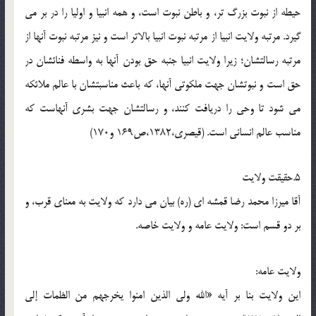
حیطه از نبوت بزرگ تر، و باطن نبوت است، و همه انبیا و اولیا را در بر می
گیرد. مرتبه ولایت انبیا از مرتبه نبوت انبیا بالاتر است و نیز مرتبه نبوت آنها از
مرتبه رسالتشان؛ زیرا ولایت انبیا جنبه حق بودن آنها به واسطه فنائشان در
حق است و نبوتشان جهت ملکوتی آنها، که باعث مناسبتشان با عالم ملائکه
می شود تا وحی را دریافت کنند، و رسالتشان جهت بشری آنهاست که
مناسب عالم انسانی است. (قیصری،1382،ص169 و170)
5.حقیقت ولایت
آقا میرزا محمد رضا قمشه ای (ره) بیان می دارد که ولایت به معنای قرب، و
بر دو قسم است: ولایت عامه و ولایت خاصه.
ولایت عامه:
این ولایت بنا بر آیه «الله ولی الذین امنوا یخرجهم من الظمات إلی