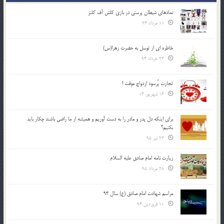
نمادهای شیطان پرستی در بازی کلش آف کلنز
11 مرداد 94
خاطره ای از توسل به حضرت زهرا(س)
23 خرداد 94
تجارت پُرسود ازدواج موقت !
16 شهریور 04
براي اينكه دل پدر و مادر را به دست آوريم و هميشه از ما راضي باشند چكار بايد
بكنيم؟
23 تیر 95
زیارت نامه امام صادق علیه السلام
28 مرداد 95
مراسم شهادت امام صادق (ع) سال 93
10 فروردین 94