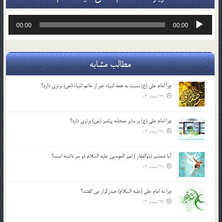
پخش‌کننده
00:00
00:00
صوت
مطالب مشابه
چرا امام علی (ع) نسبت به همه انبیاء غیر از خاتم انبیاء (ص) برتری دارد؟
29 اسفند 03
چرا امام علی (ع) بر سایر صحابه پیامبر (ص) برتری دارد؟
29 اسفند 03
آیا شمشیر (ذوالفقار ) امیر المومنین علیه السلام دو سر داشته است؟
29 اسفند 03
چرا به امام علی (علیه السلام) حیدرکرار می گفتند؟
29 اسفند 03