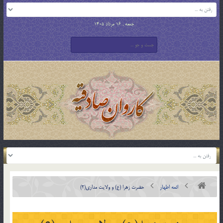
جمعه , 16 مرداد 1405
ائمه اطهار
حضرت زهرا (ع) و ولایت مداری(2)