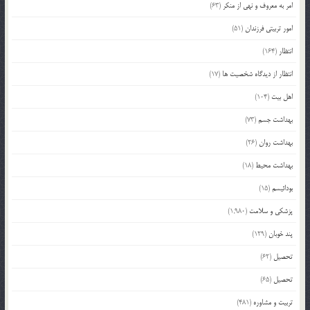
امر به معروف و نهی از منکر
(63)
امور تربیتی فرزندان
(51)
انتظار
(164)
انتظار از دیدگاه شخصیت ها
(17)
اهل بیت
(104)
بهداشت جسم
(73)
بهداشت روان
(26)
بهداشت محیط
(18)
بودائیسم
(15)
پزشکی و سلامت
(1,980)
پند خوبان
(129)
تحصیل
(62)
تحصیل
(65)
تربیت و مشاوره
(481)