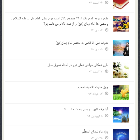
26 اسفند 93
مقام و درجه كدام يك از 14 معصوم بالاتر است چون بعضي امام علي ـ عليه السلام ـ
و بعضي ها امام زمان (عج) را از همه بالاتر مي دانند چرا؟
12 دی 94
تشرف علي آقا قاضي به محضر امام زمان(عج)
15 دی 95
طرح همگانی خواندن دعای فرج در لحظه تحویل سال
27 اسفند 03
چهل حدیث نگاه به نامحرم
13 خرداد 94
آیا جرقه ظهور در یمن زده شده است ؟!
8 فروردین 94
ویژه ماه شعبان المعظّم
28 دی 04