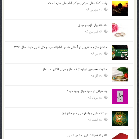
جذب کمک های مردمی موکب امام علی علیه السلام
11 شهریور 96
50 نکته برای ازدواج موفق
16 فروردین 94
اجتماع عظیم صادقیون در آستان مقدس امامزاده سید جلال الدین اشرف سال 1396
29 تیر 96
احادیث معصومین درباره ترک نماز و سهل انگاری در نماز
29 آذر 95
چه نظراتی در مورد دجال وجود دارد؟
28 مرداد 94
سوالات طبی و پاسخ های امام صادق(ع)
28 اسفند 93
«نفس» خطرناک ترین دشمن انسان