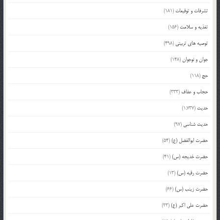
تشرفات و توقیعات
(181)
تغذیه و سلامت
(156)
توصیه های تربیتی
(498)
جوان و نوجوان
(148)
حج
(118)
حجاب و عفاف
(333)
حدیث
(1,737)
حدیث شناسی
(97)
حضرت ابوالفضل (ع)
(54)
حضرت خدیجه (س)
(41)
حضرت رقیه (س)
(13)
حضرت زینب (س)
(66)
حضرت علی اکبر (ع)
(23)