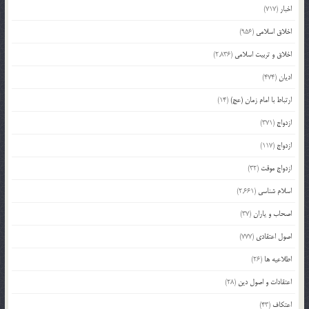
اخبار
(717)
اخلاق اسلامی
(956)
اخلاق و تربیت اسلامی
(2,836)
ادیان
(474)
ارتباط با امام زمان (عج)
(14)
ازدواج
(371)
ازدواج
(117)
ازدواج موقت
(32)
اسلام شناسی
(2,661)
اصحاب و یاران
(37)
اصول اعتقادی
(777)
اطلاعیه ها
(26)
اعتقادات و اصول دین
(28)
اعتکاف
(43)