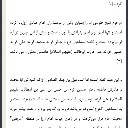
کردند.[1]
مرحوم شیخ طوسی او را بعنوان یکی از دوستداران امام صادق (ع)‌یاد کرده
است و تنها اسم او و اسم پدرانش را آورده است و بیش از این چیزی درباره
او نیاورده است و گفته:‌ اسماعیل فرزند جعفر فرزند محمد فرزند علی فرزند
حسین فرزند علی فرزند ابوطالب (علیهم السلام) هاشمی مدنی ، می باشد.
[2]
و ابن عنبه گفته است: اما اسماعیل بن جعفر الصادق (ع)‌که کنیه‌اش ابا محمد
و مادرش فاطمه دختر حسین اثرم بن حسن بن علی بن ابیطالب علیهم
السلام (یعنی فرزند نوه پسری امام حسن مجتبی علیه السلام) بوده است و
به اسماعیل “اعرج”‌معروف می‌باشد فرزند بزرگ پدر بود و از همه بیشتر مورد
محبت امام قرار می‌گرفت و در زمان حیات امام (ع) در منطقه “عریض”