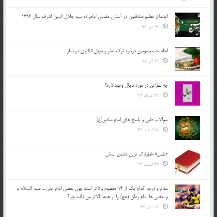
اجتماع عظیم صادقیون در آستان مقدس امامزاده سید جلال الدین اشرف سال 1396
29 تیر 96
احادیث معصومین درباره ترک نماز و سهل انگاری در نماز
29 آذر 95
چه نظراتی در مورد دجال وجود دارد؟
28 مرداد 94
سوالات طبی و پاسخ های امام صادق(ع)
28 اسفند 93
«نفس» خطرناک ترین دشمن انسان
26 اسفند 93
مقام و درجه كدام يك از 14 معصوم بالاتر است چون بعضي امام علي ـ عليه السلام ـ
و بعضي ها امام زمان (عج) را از همه بالاتر مي دانند چرا؟
12 دی 94