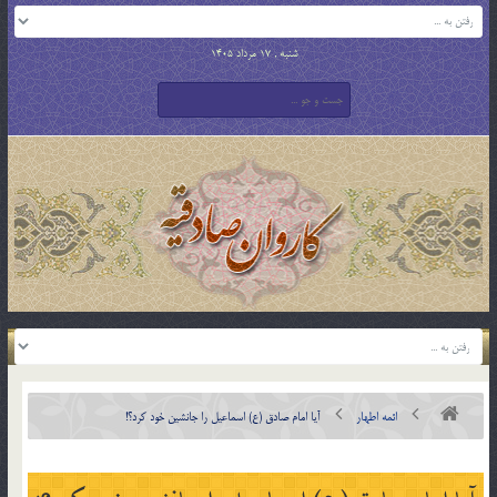
شنبه , 17 مرداد 1405
ائمه اطهار
آیا امام صادق (ع) اسماعیل را جانشین خود کرد؟!