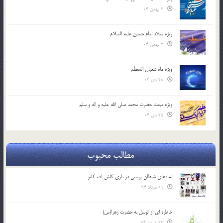
2 بهمن 04
ویژه میلاد امام حسین علیه السلام
2 بهمن 04
ویژه ماه شعبان المعظّم
28 دی 04
ویژه مبعث حضرت محمد صلی الله علیه و اله و سلم
25 دی 04
مطالب محبوب
نمادهای شیطان پرستی در بازی کلش آف کلنز
11 مرداد 94
خاطره ای از توسل به حضرت زهرا(س)
23 خرداد 94