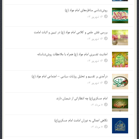
روش‌شناسی مناظره‌های امام جواد (ع)
16 شهریور 03
بررسی نقش علمی و کلامی امام جواد (ع) در تبیین و اثبات امامت
16 شهریور 03
احادیث تفسیری امام جواد (ع) همراه با ملاحظات روش‌شناسانه
16 شهریور 03
درآمدی بر تقسیم و تحلیل روایات سیاسی – اجتماعی امام جواد (ع)
16 شهریور 03
امام عسکری(ع) چه انتظاراتی از شیعیان دارند
7 مرداد 03
نگاهی اجمالی به دوران امامت امام عسکری(ع)
7 مرداد 03