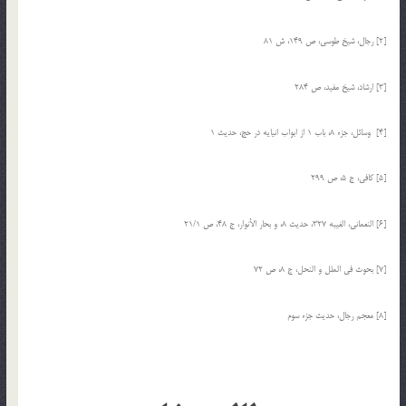
[2] رجال، شیخ طوسی، ص 149، ش 81
[3] ارشاد، شیخ مفید، ص 284
[4] وسائل، جزء 8، باب 1 از ابواب انیایه در حج، حدیث 1
[5] کافی، ج 5، ص 299
[6] النعمانی، الغیبه 327، حدیث 8، و بحار الأنوار، ج 48، ص 21/1
[7] بحوث فی الملل و النحل، ج 8، ص 72
[8] معجم رجال، حدیث جزء سوم