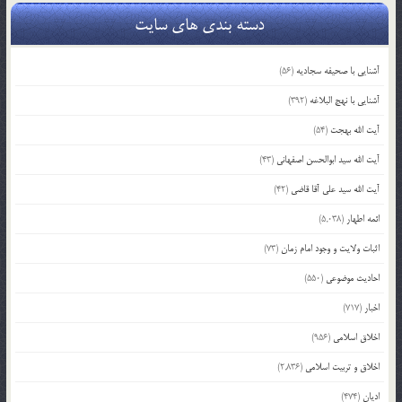
دسته بندی های سایت
آشنایی با صحیفه سجادیه
(56)
آشنایی با نهج البلاغه
(392)
آیت الله بهجت
(54)
آیت الله سید ابوالحسن اصفهانی
(43)
آیت الله سید علی آقا قاضی
(42)
ائمه اطهار
(5,038)
اثبات ولایت و وجود امام زمان
(73)
احادیث موضوعی
(550)
اخبار
(717)
اخلاق اسلامی
(956)
اخلاق و تربیت اسلامی
(2,836)
ادیان
(474)