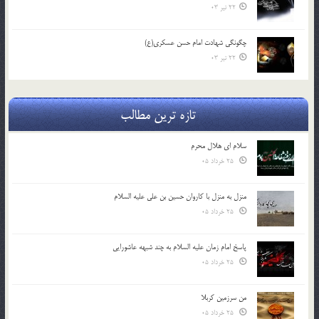
22 تیر 03
چگونگی شهادت امام حسن عسکری(ع)
22 تیر 03
تازه ترین مطالب
سلام ای هلال محرم
25 خرداد 05
منزل به منزل با کاروان حسین بن علی علیه السلام
25 خرداد 05
پاسخ امام زمان علیه السلام به چند شبهه عاشورایی
25 خرداد 05
من سرزمین کربلا
25 خرداد 05