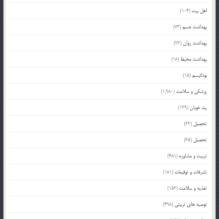
اهل بیت
(104)
بهداشت جسم
(73)
بهداشت روان
(26)
بهداشت محیط
(18)
بودائیسم
(15)
پزشکی و سلامت
(1,980)
پند خوبان
(129)
تحصیل
(62)
تحصیل
(65)
تربیت و مشاوره
(481)
تشرفات و توقیعات
(181)
تغذیه و سلامت
(156)
توصیه های تربیتی
(498)