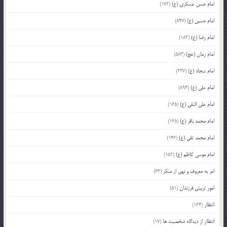
امام حسن عسکری (ع)
(172)
امام حسین (ع)
(847)
امام رضا (ع)
(182)
امام زمان (عج)
(583)
امام سجاد (ع)
(227)
امام علی (ع)
(894)
امام علی النقی (ع)
(165)
امام محمد باقر (ع)
(165)
امام محمد تقی (ع)
(146)
امام موسی کاظم (ع)
(152)
امر به معروف و نهی از منکر
(63)
امور تربیتی فرزندان
(51)
انتظار
(164)
انتظار از دیدگاه شخصیت ها
(17)