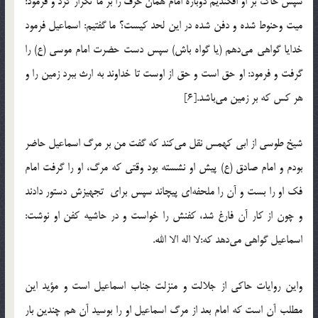
سپس خاک بر او افکندیم دوباره امام همان حرف را بر ما تکرار کرد و فرمود:
میت وحنوط شده و دفن شده در این لحد کیست؟ ما گفتیم: اسماعیل فرمود
خدایا گواهی می‌دهم (یا گواه باش) سپس دست حضرت امام موسی (ع) را
گرفت و فرمود: او حق است و حق از اوست تا خداوند به ارث ببرد زمین را و
هر کس که بر زمین می‌باشد.[6]
شیخ طوسی از ابی کهمس نقل می‌کند که گفت من بر مرگ اسماعیل حاضر
بودم و امام صادق (ع) پیش او نشسته بود وقتی که مرگ، او را گرفت امام
فک او را بست و آن را ملحفه‌ای پیچاند سپس برای تجهیزش دستور دادند
و چون از کار آن فارغ شد، کفنش را خواست و در حاشیه کفن او نوشت:
اسماعیل گواهی می‌دهد که:لا اله الا الله.
واین روایات حاکی از جلالت و منزلت جناب اسماعیل است و مؤید این
مطلب آن است که امام بعد از مرگ اسماعیل او را بوسید آن هم چندین بار