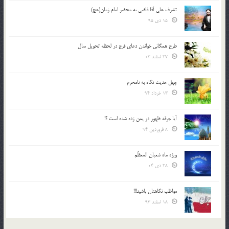
تشرف علي آقا قاضي به محضر امام زمان(عج)
15 دی 95
طرح همگانی خواندن دعای فرج در لحظه تحویل سال
27 اسفند 03
چهل حدیث نگاه به نامحرم
13 خرداد 94
آیا جرقه ظهور در یمن زده شده است ؟!
8 فروردین 94
ویژه ماه شعبان المعظّم
28 دی 04
مواظب نگاهتان باشید!!!
18 اسفند 93