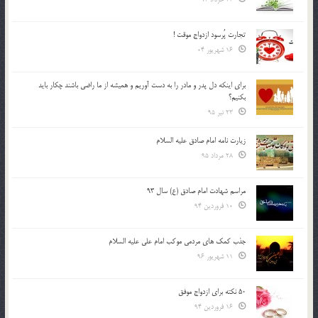
تجارت پُرسود ازدواج موقت !
16 شهریور 04
براي اينكه دل پدر و مادر را به دست آوريم و هميشه از ما راضي باشند چكار بايد
بكنيم؟
23 تیر 95
زیارت نامه امام صادق علیه السلام
28 مرداد 95
مراسم شهادت امام صادق (ع) سال 93
10 فروردین 94
جذب کمک های مردمی موکب امام علی علیه السلام
11 شهریور 96
50 نکته برای ازدواج موفق
16 فروردین 94