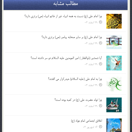
مطالب مشابه
چرا امام علی (ع) نسبت به همه انبیاء غیر از خاتم انبیاء (ص) برتری دارد؟
29 اسفند 03
چرا امام علی (ع) بر سایر صحابه پیامبر (ص) برتری دارد؟
29 اسفند 03
آیا شمشیر (ذوالفقار ) امیر المومنین علیه السلام دو سر داشته است؟
29 اسفند 03
چرا به امام علی (علیه السلام) حیدرکرار می گفتند؟
29 اسفند 03
چرا تولد حضرت علی (ع) در کعبه بوده است؟
29 اسفند 03
اخلاق اجتماعی امام جواد (ع)
16 شهریور 03