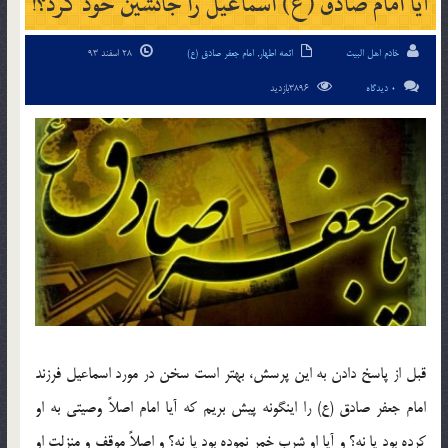
آیا امام صادق (ع) اسماعیل را جانشین خود کرد؟!
خادم اهل البیت
ائمه اطهار
,
امام جعفر صادق (ع)
28 اسفند 93
0 دیدگاه
3896بازدید
قبل از پاسخ دادن به این پرسش، بهتر است سخن در مورد اسماعیل فرزند
امام جعفر صادق (ع) را اینگونه پیش بریم که آیا امام اصلاً وصیتی به او
کرده بود یا نه؟ و آیا او شرب خمر نموده بود یا نه؟ و اصلاً موقف و منزلت او