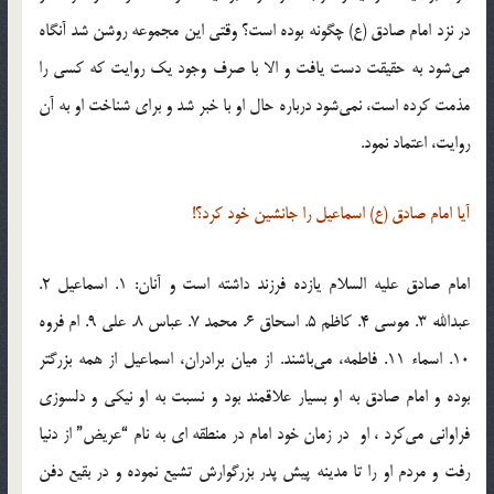
در نزد امام صادق (ع)‌ چگونه بوده است؟ وقتی این مجموعه روشن شد آنگاه
می‌شود به حقیقت دست یافت و الا با صرف وجود یک روایت که کسی را
مذمت کرده است، نمی‌شود درباره حال او با خبر شد و برای شناخت او به آن
روایت، اعتماد نمود.
آیا امام صادق (ع) اسماعیل را جانشین خود کرد؟!
امام صادق علیه السلام یازده فرزند داشته است و آنان: 1. اسماعیل 2.
عبدالله 3. موسی 4. کاظم 5. اسحاق 6. محمد 7. عباس 8. علی 9. ام فروه
10. اسماء 11. فاطمه، می‌باشند. از میان برادران، اسماعیل از همه بزرگتر
بوده و امام صادق به او بسیار علاقمند بود و نسبت به او نیکی و دلسوزی
فراوانی می‌کرد ، او در زمان خود امام در منطقه ای به نام “عریض” از دنیا
رفت و مردم او را تا مدینه پیش پدر بزرگوارش تشیع نموده و در بقیع دفن