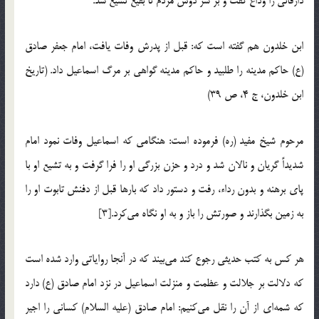
دارفانی را وداع گفت و بر سر دوش مردم تا بقیع تشیع شد.
ابن خلدون هم گفته است که:‌ قبل از پدرش وفات یافت، امام جعفر صادق
(ع) حاکم مدینه را طلبید و حاکم مدینه گواهی بر مرگ اسماعیل داد. (تاریخ
ابن خلدون، ج 4، ص 39)
مرحوم شیخ مفید (ره) فرموده است:‌ هنگامی که اسماعیل وفات نمود امام
شدیداً گریان و نالان شد و درد و حزن بزرگی او را فرا گرفت و به تشیع او با
پای برهنه و بدون رداء، رفت و دستور داد که بارها قبل از دفنش تابوت او را
به زمین بگذارند و صورتش را باز و به او نگاه می‌کرد.[3]
هر کس به کتب حدیثی رجوع کند می‌بیند که در آنجا روایاتی وارد شده است
که دلالت بر جلالت و عظمت و منزلت اسماعیل در نزد امام صادق (ع) دارد
که شمه‌ای از آن را نقل می‌کنیم: امام صادق (علیه السلام) کسانی را اجیر