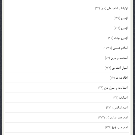
ارتباط با امام زمان (عج)
(14)
ازدواج
(371)
ازدواج
(117)
ازدواج موقت
(32)
اسلام شناسی
(2,661)
اصحاب و یاران
(37)
اصول اعتقادی
(777)
اطلاعیه ها
(26)
اعتقادات و اصول دین
(28)
اعتکاف
(43)
اعیاد اسلامی
(211)
امام جعفر صادق (ع)
(372)
امام حسن (ع)
(233)