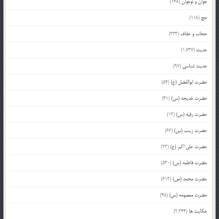
جوان و نوجوان
(148)
حج
(118)
حجاب و عفاف
(333)
حدیث
(1,737)
حدیث شناسی
(97)
حضرت ابوالفضل (ع)
(54)
حضرت خدیجه (س)
(41)
حضرت رقیه (س)
(13)
حضرت زینب (س)
(66)
حضرت علی اکبر (ع)
(23)
حضرت فاطمه (س)
(530)
حضرت محمد (ص)
(613)
حضرت معصومه (س)
(45)
حکایت ها
(2,244)