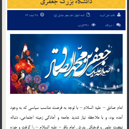
دانشگاه بزرگ جعفری
خادم اهل البیت
ائمه اطهار
,
امام جعفر صادق (ع)
28 اسفند 93
0 دیدگاه
2391بازدید
امام صادق – علیه السلام – با توجه به فرصت مناسب سیاسی كه به وجود
آمده بود، و با ملاحظه نیاز شدید جامعه و آمادگی زمینه اجتماعی، دنباله
نهضت علمی و فرهنگی پدرش امام باقر – علیه السلام – را گرفت و حوزه