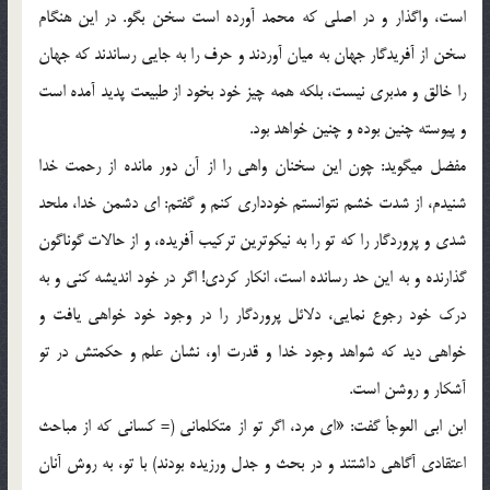
است، واگذار و در اصلی كه محمد آورده است سخن بگو. در این هنگام
سخن از آفریدگار جهان به میان آوردند و حرف را به جایی رساندند كه جهان
را خالق و مدبری نیست، بلكه همه چیز خود بخود از طبیعت پدید آمده است
و پیوسته چنین بوده و چنین خواهد بود.
مفضل می‏گوید: چون این سخنان واهی را از آن دور مانده از رحمت خدا
شنیدم، از شدت خشم نتوانستم خودداری كنم و گفتم: ای دشمن خدا، ملحد
شدی و پروردگار را كه تو را به نیكوترین تركیب آفریده، و از حالات گوناگون
گذارنده و به این حد رسانده است، انكار كردی! اگر در خود اندیشه كنی و به
درك خود رجوع نمایی، دلائل پروردگار را در وجود خود خواهی یافت و
خواهی دید كه شواهد وجود خدا و قدرت او، نشان علم و حكمتش در تو
آشكار و روشن است.
ابن ابی العوجأ گفت: «ای مرد، اگر تو از متكلمانی (= كسانی كه از مباحث
اعتقادی آگاهی داشتند و در بحث و جدل ورزیده بودند) با تو، به روش آنان