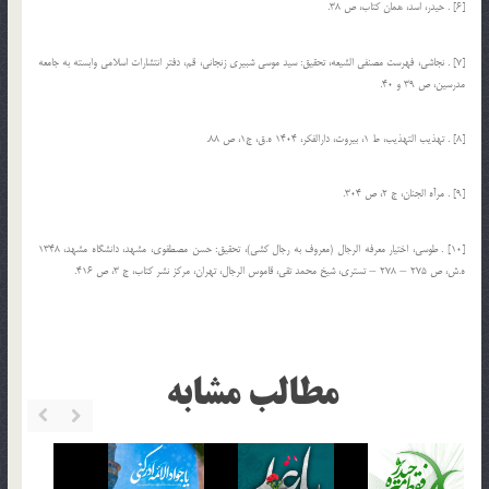
[6] . حیدر، اسد، همان كتاب، ص 38.
[7] . نجاشی، فهرست مصنفی الشیعه، تحقیق: سید موسی شبیری زنجانی، قم، دفتر انتشارات اسلامی وابسته به جامعه
مدرسین، ص 39 و 40.
[8] . تهذیب التهذیب، ط 1، بیروت، دارالفكر، 1404 ه.ق، ج‏1، ص 88.
[9] . مرآه الجنان، ج 2، ص 304.
[10] . طوسی، اختیار معرفه الرجال (معروف به رجال كشی)، تحقیق: حسن مصطفوی، مشهد، دانشگاه مشهد، 1348
ه.ش، ص 275 – 278 – تستری، شیخ محمد تقی، قاموس الرجال، تهران، مركز نشر كتاب، ج 3، ص 416.
مطالب مشابه