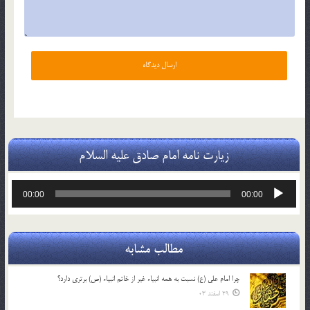
زیارت نامه امام صادق علیه السلام
پخش‌کننده
00:00
00:00
صوت
مطالب مشابه
چرا امام علی (ع) نسبت به همه انبیاء غیر از خاتم انبیاء (ص) برتری دارد؟
29 اسفند 03