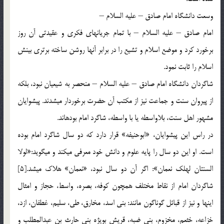
وسعت دانشگاه امام صادق – علیه السلام –
امام صادق – علیه السلام – با تمام جریانهای فكری و عقیدتی آن روز
برخورد كرد و موضع اسلام و تشیع را در برابر آنها روشن ساخته برتری بینش
اسلام را ثابت نمود.
شاگردان دانشگاه امام صادق – علیه السلام – منحصر به شیعیان نبود، بلكه
از پیروان سنت و جماعت نیز از مكتب آن حضرت برخوردار می‏شدند. پیشوایان
مشهور اهل سنت، بلاواسطه یا با واسطه، شاگرد امام بوده‏اند.
در راس این پیشوایان، «ابوحنیفه» قرار دارد كه دو سال شاگرد امام بوده
است. او این دو سال را پایه علوم و دانش خود معرفی می‏كند و می‏گوید:«لولا
السنتان لهلك نعمان»: اگر آن دو سال نبود، «نعمان» هلاك می‏شد.[5]
شاگردان امام از نقاط مختلف همچون كوفه، بصره، واسط، حجاز و امثال
اینها و نیز از قبائل گوناگون مانند: بنی اسد، مخارق، طی، سلیم، غطفان، ازد،
خزاعه، خثعم، مخزوم، بنی ضبه، قریش بویژه بنی حارث بن عبدالمطلب و