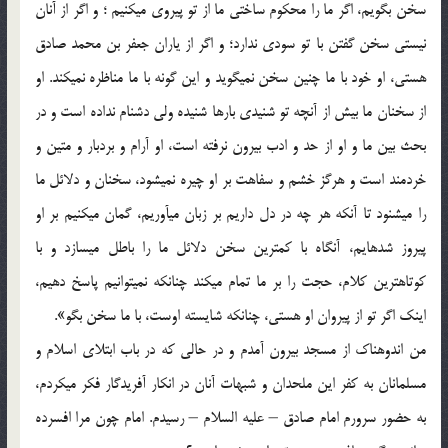
سخن بگویم، اگر ما را محكوم ساختی ما از تو پیروی می‏كنیم ؛ و اگر از آنان
نیستی سخن گفتن با تو سودی ندارد؛ و اگر از یاران جعفر بن محمد صادق
هستی، او خود با ما چنین سخن نمی‏گوید و این گونه با ما مناظره نمی‏كند. او
از سخنان ما بیش از آنچه تو شنیدی بارها شنیده ولی دشنام نداده است و در
بحث بین ما و او از حد و ادب بیرون نرفته است، او آرام و بردبار و متین و
خردمند است و هرگز خشم و سفاهت بر او چیره نمی‏شود، سخنان و دلائل ما
را می‏شنود تا آنكه هر چه در دل داریم بر زبان می‏آوریم، گمان می‏كنیم بر او
پیروز شده‏ایم، آنگاه با كمترین سخن دلائل ما را باطل می‏سازد و با
كوتاهترین كلام، حجت را بر ما تمام می‏كند چنانكه نمی‏توانیم پاسخ دهیم،
اینك اگر تو از پیروان او هستی، چنانكه شایسته اوست، با ما سخن بگو».
من اندوهناك از مسجد بیرون آمدم و در حالی كه در باب ابتلای اسلام و
مسلمانان به كفر این ملحدان و شبهات آنان در انكار آفریدگار فكر می‏كردم،
به حضور سرورم امام صادق – علیه السلام – رسیدم. امام چون مرا افسرده