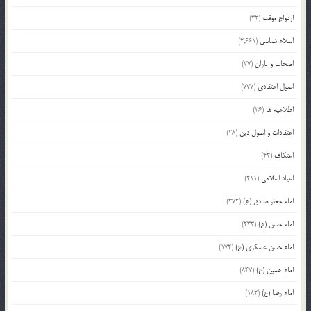
ازدواج موقت
(32)
اسلام شناسی
(2,661)
اصحاب و یاران
(37)
اصول اعتقادی
(777)
اطلاعیه ها
(26)
اعتقادات و اصول دین
(28)
اعتکاف
(43)
اعیاد اسلامی
(211)
امام جعفر صادق (ع)
(372)
امام حسن (ع)
(233)
امام حسن عسکری (ع)
(172)
امام حسین (ع)
(847)
امام رضا (ع)
(182)