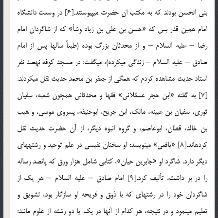
بنی الحسن بودند كه به مكتب ان حضرت می‏پیوستند.[6] در وسعت دانشگاه
امام همین قدر بس كه «حسن بن علی بن زیاد وشأ» كه از شاگردان امام
رضا – علیه السلام – و از محدثان بزرگ بوده (طبعاً سالها پس از امام
صادق – علیه السلام – زندگی می‏كرده)، می‏گفت: در مسجد كوفه نهصد نفر
استاد حدیث مشاهده كردم كه همگی از جعفر بن محمد حدیث نقل می‏كردند.
[7] به گفته «ابن حجر عسقلانی» فقها و محدثانی همچون شعبه، سفیان
ثوری، سفیان بن عیینه، مالك، ابن جریح، ابوحنیفه، پسروی موسی، و هیب
بن خالد، قطان، ابوعاصم، و گروه انبوه دیگر، از آن حضرت حدیث نقل
كرده‏اند.[8] «یافعی» می‏نویسد: او سخنان نفیسی در علم توحید و رشته‏های
دیگر دارد. شاگرد او «جابرین حیان»، كتابی شامل هزار ورق كه پانصد رساله
را در بر داشت، تألیف كرد.[9] امام صادق – علیه السلام – هر یك از
شاگردان خود را در رشته‏ای كه با ذوق و قریحه او سازگار بود، تشویق و
تعلیم می‏نمود و در نتیجه، هر كدام از آنها در یك یا دو رشته از علوم مانند: