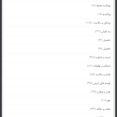
بهداشت محیط
(18)
بودائیسم
(15)
پزشکی و سلامت
(1,980)
پند خوبان
(129)
تحصیل
(62)
تحصیل
(65)
تربیت و مشاوره
(481)
تشرفات و توقیعات
(181)
تغذیه و سلامت
(156)
توصیه های تربیتی
(498)
جوان و نوجوان
(148)
حج
(118)
حجاب و عفاف
(333)