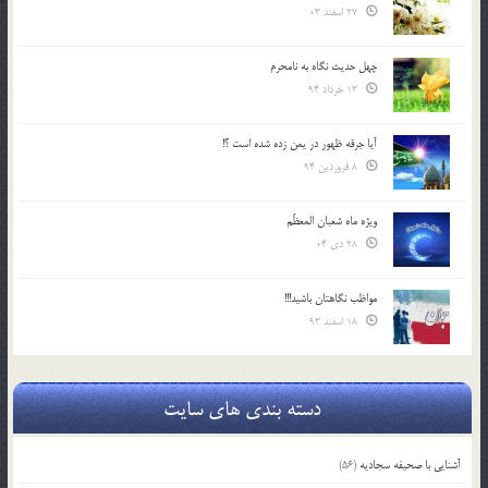
27 اسفند 03
چهل حدیث نگاه به نامحرم
13 خرداد 94
آیا جرقه ظهور در یمن زده شده است ؟!
8 فروردین 94
ویژه ماه شعبان المعظّم
28 دی 04
مواظب نگاهتان باشید!!!
18 اسفند 93
دسته بندی های سایت
آشنایی با صحیفه سجادیه
(56)