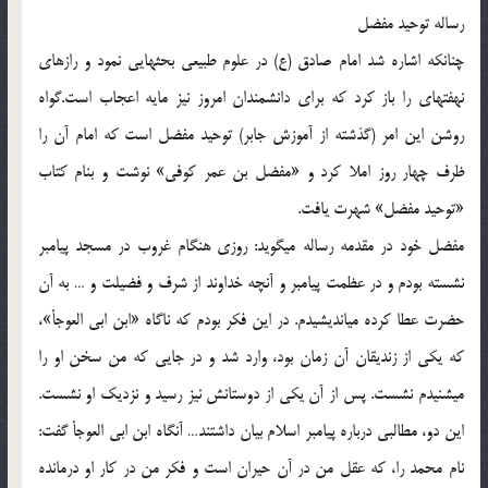
رساله توحید مفضل
چنانكه اشاره شد امام صادق (ع) در علوم طبیعی بحثهایی نمود و رازهای
نهفته‏ای را باز كرد كه برای دانشمندان امروز نیز مایه اعجاب است.گواه
روشن این امر (گذشته از آموزش جابر) توحید مفضل است كه امام آن را
ظرف چهار روز املا كرد و «مفضل بن عمر كوفی» نوشت و بنام كتاب
«توحید مفضل» شهرت یافت.
مفضل خود در مقدمه رساله می‏گوید: روزی هنگام غروب در مسجد پیامبر
نشسته بودم و در عظمت پیامبر و آن‏چه خداوند از شرف و فضیلت و … به آن
حضرت عطا كرده می‏اندیشیدم. در این فكر بودم كه ناگاه «ابن ابی العوجأ»،
كه یكی از زندیقان آن زمان بود، وارد شد و در جایی كه من سخن او را
می‏شنیدم نشست. پس از آن یكی از دوستانش نیز رسید و نزدیك او نشست.
این دو، مطالبی درباره پیامبر اسلام بیان داشتند… آنگاه ابن ابی العوجأ گفت:
نام محمد را، كه عقل من در آن حیران است و فكر من در كار او درمانده