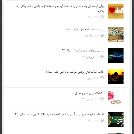
براي اينكه دل پدر و مادر را به دست آوريم و هميشه از ما راضي باشند چكار بايد
بكنيم؟
23 تیر 95
زیارت نامه امام صادق علیه السلام
28 مرداد 95
مراسم شهادت امام صادق (ع) سال 93
10 فروردین 94
جذب کمک های مردمی موکب امام علی علیه السلام
11 شهریور 96
50 نکته برای ازدواج موفق
16 فروردین 94
اجتماع عظیم صادقیون در آستان مقدس امامزاده سید جلال الدین اشرف سال 1396
29 تیر 96