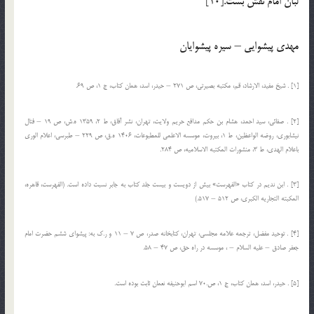
لبان امام نقش بست.[10]
مهدي پيشوايي – سيره پيشوايان
[1] . شیخ مفید، الارشاد، قم، مكتبه بصیرتی، ص 271 – حیدر، اسد، همان كتاب، ج 1، ص 69.
[2] . صفائی، سید احمد، هشام بن حكم مدافع حریم ولایت، تهران، نشر آفاق، ط 2، 1359 ه.ش، ص 19 – فتال
نیشابوری، روضه الواعظین، ط 1، بیروت، موسسه الاعلمی للمطبوعات، 1406 ه.ق، ص 229 – طبرسی، اعلام الوری
باعلام الهدی، ط 3، منشورات المكتبه الاسلامیه، ص 284.
[3] . ابن ندیم در كتاب «الفهرست» بیش از دویست و بیست جلد كتاب به جابر نسبت داده است. (الفهرست، قاهره،
المكبته التجاریه الكبری، ص 512 – 517.)
[4] . توحید مفضل، ترجمه علامه مجلسی، تهران، كتابخانه صدر، ص 7 – 11 و ر.ك به: پیشوای ششم حضرت امام
جعفر صادق – علیه السلام – ، موسسه در راه حق، ص 47 – 58.
[5] . حیدر، اسد، همان كتاب، ج 1، ص.70 اسم ابوحنیفه نعمان ثابت بوده است.