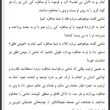
امام رو به «ابان بن تغلب» كرد و فرمود: با او مناظره كن. ابان نیز راه هر
گونه گریز را به روی او بست و وی را محكوم ساخت.
شامی گفت: می‏خواهم درباره فقه با شما مناظره كنم!
امام به «زراره» فرمود: با او مناظره كن. زراره هم با او به بحث پرداخت و
بسرعت او را به بن بست كشاند!
شامی گفت: می‏خواهم درباره كلام با شما مناظره كنم. امام به «مومن طاق»
دستور داد با او به مناظره بپردازد. طولی نكشید كه شامی از مومن طاق نیز
شكست خورد!
به همین ترتیب وقتی كه شامی درخواست مناظره درباره استطاعت (قدرت و
توانایی انسان بر انجام یا ترك خیر و شر)، توحید و امامت نمود، امام به
ترتیب به حمزه طیار، هشام بن سالم و هشام بن حكم دستور داد با وی به
مناظره بپردازند و هر سه، با دلائل قاطع و منطق كوبنده، شامی را محكوم
ساختند. با مشاهده این صحنه هیجان‏انگیز، از خوشحالی خنده‏ای شیرین بر