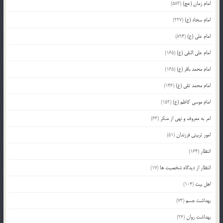
امام زمان (عج)
(583)
امام سجاد (ع)
(227)
امام علی (ع)
(894)
امام علی النقی (ع)
(165)
امام محمد باقر (ع)
(165)
امام محمد تقی (ع)
(146)
امام موسی کاظم (ع)
(152)
امر به معروف و نهی از منکر
(63)
امور تربیتی فرزندان
(51)
انتظار
(164)
انتظار از دیدگاه شخصیت ها
(17)
اهل بیت
(104)
بهداشت جسم
(73)
بهداشت روان
(26)