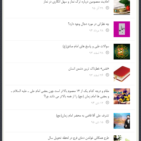
احادیث معصومین درباره ترک نماز و سهل انگاری در نماز
29 آذر 95
چه نظراتی در مورد دجال وجود دارد؟
28 مرداد 94
سوالات طبی و پاسخ های امام صادق(ع)
28 اسفند 93
«نفس» خطرناک ترین دشمن انسان
26 اسفند 93
مقام و درجه كدام يك از 14 معصوم بالاتر است چون بعضي امام علي ـ عليه السلام ـ
و بعضي ها امام زمان (عج) را از همه بالاتر مي دانند چرا؟
12 دی 94
تشرف علي آقا قاضي به محضر امام زمان(عج)
15 دی 95
طرح همگانی خواندن دعای فرج در لحظه تحویل سال