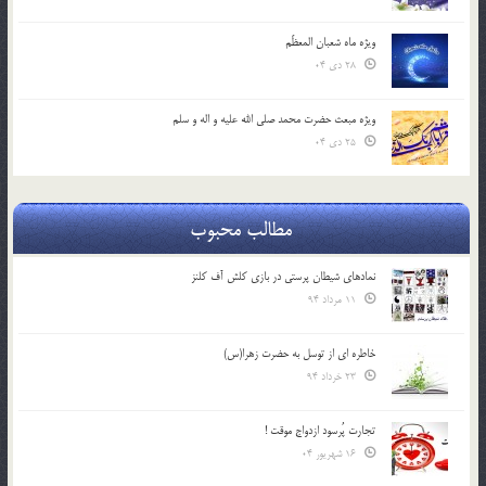
ویژه ماه شعبان المعظّم
28 دی 04
ویژه مبعث حضرت محمد صلی الله علیه و اله و سلم
25 دی 04
مطالب محبوب
نمادهای شیطان پرستی در بازی کلش آف کلنز
11 مرداد 94
خاطره ای از توسل به حضرت زهرا(س)
23 خرداد 94
تجارت پُرسود ازدواج موقت !
16 شهریور 04