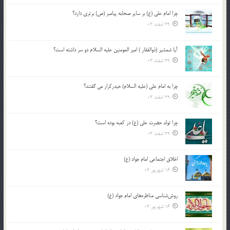
چرا امام علی (ع) بر سایر صحابه پیامبر (ص) برتری دارد؟
29 اسفند 03
آیا شمشیر (ذوالفقار ) امیر المومنین علیه السلام دو سر داشته است؟
29 اسفند 03
چرا به امام علی (علیه السلام) حیدرکرار می گفتند؟
29 اسفند 03
چرا تولد حضرت علی (ع) در کعبه بوده است؟
29 اسفند 03
اخلاق اجتماعی امام جواد (ع)
16 شهریور 03
روش‌شناسی مناظره‌های امام جواد (ع)
16 شهریور 03