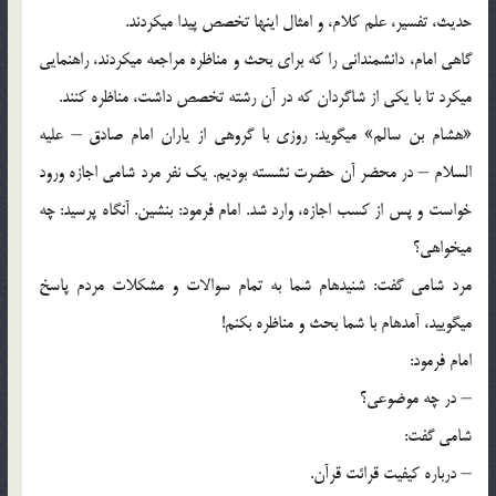
حدیث، تفسیر، علم كلام، و امثال اینها تخصص پیدا می‏كردند.
گاهی امام، دانشمندانی را كه برای بحث و مناظره مراجعه می‏كردند، راهنمایی
می‏كرد تا با یكی از شاگردان كه در آن رشته تخصص داشت، مناظره كنند.
«هشام بن سالم» می‏گوید: روزی با گروهی از یاران امام صادق – علیه
السلام – در محضر آن حضرت نشسته بودیم. یك نفر مرد شامی اجازه ورود
خواست و پس از كسب اجازه، وارد شد. امام فرمود: بنشین. آنگاه پرسید: چه
می‏خواهی؟
مرد شامی گفت: شنیده‏ام شما به تمام سوالات و مشكلات مردم پاسخ
می‏گویید، آمده‏ام با شما بحث و مناظره بكنم!
امام فرمود:
– در چه موضوعی؟
شامی گفت:
– درباره كیفیت قرائت قرآن.