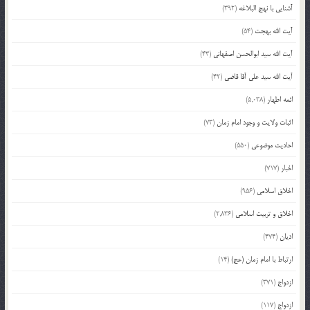
آشنایی با نهج البلاغه
(392)
آیت الله بهجت
(54)
آیت الله سید ابوالحسن اصفهانی
(43)
آیت الله سید علی آقا قاضی
(42)
ائمه اطهار
(5,038)
اثبات ولایت و وجود امام زمان
(73)
احادیث موضوعی
(550)
اخبار
(717)
اخلاق اسلامی
(956)
اخلاق و تربیت اسلامی
(2,836)
ادیان
(474)
ارتباط با امام زمان (عج)
(14)
ازدواج
(371)
ازدواج
(117)