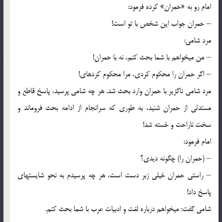
امام رو به «حمران» كرده فرمود:
– حمران جواب این شخص با تو است!
مرد شامی:
– من می‏خواهم با شما بحث كنم، نه با حمران!
– اگر حمران را محكوم كردی، مرا محكوم كرده‏ای!
مرد شامی ناگزیر با حمران وارد بحث شد. هر چه شامی پرسید، پاسخ قاطع و
مستدلی از حمران شنید، به طوری كه سرانجام از ادامه بحث فروماند و
سخت ناراحت و خسته شد!
امام فرمود:
– (حمران را) چگونه دیدی؟
– راستی حمران خیلی زبر دست است، هر چه پرسیدم به نحو شایسته‏ای
پاسخ داد!
شامی گفت: می‏خواهم درباره لغت و ادبیات عرب با شما بحث كنم.