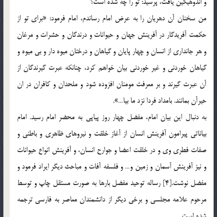
و اندوهیگین یافت، پرسید: تو را چه شده است؟
من سخنان آن دهریان را به عرض امام رساندم، امام فرمود: «برای تو از
حكمت آفریدگار در آفرینش جهان و حیوانات و درندگان و حشرات و مرغان
و هر جانداری از انسان و چهار پایان و گیاهان و درختان میوه دار و بی میوه و
گیاهان خوردنی و غیر خوردنی بیان خواهم كرد، چنانكه عبرت گیرندگان از
آن عبرت گیرند و بر معرفت مومنان افزوده شود و ملحدان و كافران در ان
حیرآن بمانند. بامداد فردا نزد ما بیا…».
به دنبال این بیان امام، مفضل چهار روز پیاپی به محضر امام رسید. امام
بیاناتی پیرامون آفرینش انسان از آغاز خلقت و نیروهای ظاهری و باطنی و
صفات فطری وی و در خلقت اعضا و جوارح انسان، و آفرینش انواع حیوانات
و نیز آفرینش آسمان و زمین و… و فلسفه آفات و مباحث دیگر ایراد فرمود و
مفضل نوشت.[4] رساله توحید مفضل بارها به صورت مستقل چاپ و توسط
مرحوم علامه مجلسی و برخی دیگر از دانشمندان معاصر به فارسی ترجمه
شده است.