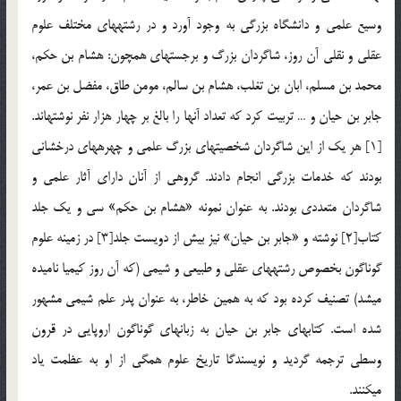
وسیع علمی و دانشگاه بزرگی به وجود آورد و در رشته‏های مختلف علوم
عقلی و نقلی آن روز، شاگردان بزرگ و برجسته‏ای همچون: هشام بن حكم،
محمد بن مسلم، ابان بن تغلب، هشام بن سالم، مومن طاق، مفضل بن عمر،
جابر بن حیان و … تربیت كرد كه تعداد آنها را بالغ بر چهار هزار نفر نوشته‏اند.
[1] هر یك از این شاگردان شخصیتهای بزرگ علمی و چهره‏های درخشانی
بودند كه خدمات بزرگی انجام دادند. گروهی از آنان دارای آثار علمی و
شاگردان متعددی بودند. به عنوان نمونه «هشام بن حكم» سی و یك جلد
كتاب[2] نوشته و «جابر بن حیان» نیز بیش از دویست جلد[3] در زمینه علوم
گوناگون بخصوص رشته‏های عقلی و طبیعی و شیمی (كه آن روز كیمیا نامیده
می‏شد) تصنیف كرده بود كه به همین خاطر، به عنوان پدر علم شیمی مشهور
شده است. كتابهای جابر بن حیان به زبانهای گوناگون اروپایی در قرون
وسطی ترجمه گردید و نویسندگا تاریخ علوم همگی از او به عظمت یاد
می‏كنند.