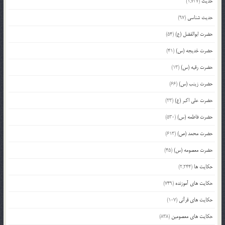
حدیث
(1,737)
حدیث شناسی
(97)
حضرت ابوالفضل (ع)
(54)
حضرت خدیجه (س)
(41)
حضرت رقیه (س)
(13)
حضرت زینب (س)
(66)
حضرت علی اکبر (ع)
(23)
حضرت فاطمه (س)
(530)
حضرت محمد (ص)
(613)
حضرت معصومه (س)
(45)
حکایت ها
(2,244)
حکایت های آموزنده
(749)
حکایت های قرآنی
(107)
حکایت های معصومین
(838)