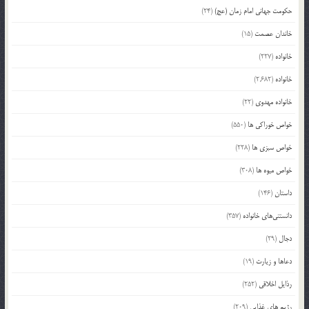
حکومت جهانی امام زمان (عج)
(24)
خاندان عصمت
(15)
خانواده
(227)
خانواده
(2,682)
خانواده مهدوی
(22)
خواص خوراکی ها
(550)
خواص سبزی ها
(228)
خواص میوه ها
(308)
داستان
(146)
دانستنی‌های خانواده
(357)
دجال
(29)
دعاها و زیارت
(19)
رذایل اخلاقی
(252)
رژیم های غذایی
(209)