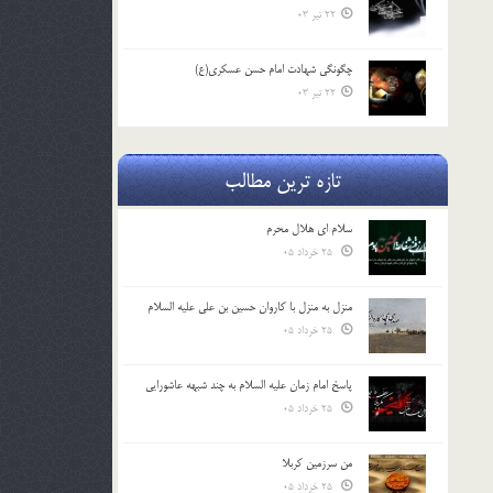
22 تیر 03
چگونگی شهادت امام حسن عسکری(ع)
22 تیر 03
تازه ترین مطالب
سلام ای هلال محرم
25 خرداد 05
منزل به منزل با کاروان حسین بن علی علیه السلام
25 خرداد 05
پاسخ امام زمان علیه السلام به چند شبهه عاشورایی
25 خرداد 05
من سرزمین کربلا
25 خرداد 05