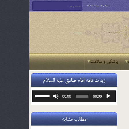
شنبه , 17 مرداد 1405
پزشکی و سلامت
زیارت نامه امام صادق علیه السلام
پخش‌کننده
برای
00:00
00:00
صوت
افزایش
یا
کاهش
صدا
مطالب مشابه
از
کلیدهای