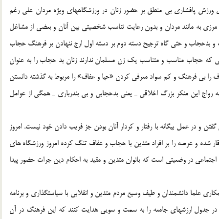
راي ورزش پافشاري بي منطق بر حضور زنان در ورزشگاههاي ويژه مردان علي رغم
 مرزي به مانند مردان و بدون رعايت تناسب شخصيتي بين آنان و بعضي از مشاغل
اب و بدحجاب و حتي گاه ترجيح دسته دوم بر دسته اول ارج ننهادن بر فرهنگ حجاب
ي كه حجاب مناسب و متناسب يك زن مسلمان ندارند زنان بد حجاب را به عنوان
عفاف را بي فرهنگ و كم سواد معرفي كردن «حيا و عفاف» را مربوط به گذشته دانستن
ه رواج اين منكر بزرگ اخلاقي ـ يعني بدحجابي و بي بندرباري ـ همگي از عوامل
تن و در عمل بيگانه با رفتار و كردار آنان بودن جز فريب دادن خود نيست. امروز
ر شده و عرصه را بر افراد متدين با حجاب و عفاف تنگ كرده امروز ورزشگاه هاي
اجتماعي در وضعيتي است كه بانوان متدين و مقيد به احكام دين جرات حضور پيدا
همكاري علما دانشمندان و طيف وسيع مردم متدين و انقلابي با سياستگذاري و برنامه
ر جدول ارزشهاي جامعه را به سمت و سويي هدايت كنند كه اين فرهنگ در آن