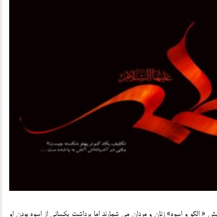
 « الگو و اسوه» زنان و مردان مي شمارند اما برداشت يكساني از اسوه بودن او