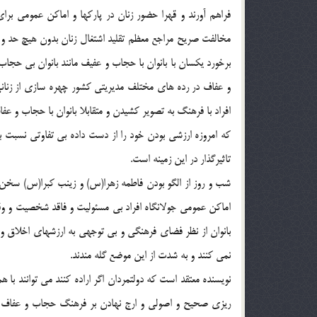
فراهم آورند و قهرا حضور زنان در پاركها و اماكن عمومي ب
مخالفت صريح مراجع معظم تقليد اشتغال زنان بدون هيچ حد و
برخورد يكسان با بانوان با حجاب و عفيف مانند بانوان بي حج
و عفاف در رده هاي مختلف مديريتي كشور چهره سازي از زنان
افراد با فرهنگ به تصوير كشيدن و متقابلا بانوان با حجاب و 
كه امروزه ارزشي بودن خود را از دست داده بي تفاوتي نسبت ب
تاثيرگذار در اين زمينه است.
شب و روز از الگو بودن فاطمه زهرا(س) و زينب كبرا(س) سخن گف
اماكن عمومي جولانگاه افراد بي مسئوليت و فاقد شخصيت و وقا
بانوان از نظر فضاي فرهنگي و بي توجهي به ارزشهاي اخلاق و 
نمي كنند و به شدت از اين موضع گله مندند.
نويسنده معتقد است كه دولتمردان اگر اراده كنند مي توانند با 
ريزي صحيح و اصولي و ارج نهادن بر فرهنگ حجاب و عفاف د