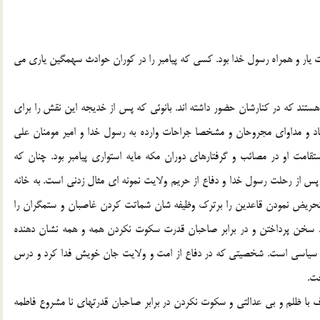
لت يار و همراه رسول خدا بود. كسي كه پيامبر را در كوران حوادث سهمگين ياري مي
ستند كه در كنارشان حضور داشته اند. بانوئي كه پس از خديجه اين نقش را براي
د و مداواي مجروحان و مشخصا جراحات وارده به رسول خدا و امير مومنان علي
تقامت او در مصائب و گرفتارهاي دوران مكه مايه استواري پيامبر بود. چنان كه
پس از رحلت رسول خدا و دفاع از حريم ولايت نمونه اي مثال زدني است. به خانه
و تحريض نمودن قاعدين را برترك وظيفه شان شماتت كردن غاصبان و ستمگران را
د سخن پرداختن و در برابر صاحبان قدرت سكوت نكردن همه و همه نشان دهنده
سياسي است. شخصيتي كه در دفاع از امت و ولايت جان خويش فدا كرد و درس
خت.
با ظلم و بي عدالتي و سكوت نكردن در برابر صاحبان قدرتهاي نا مشروع فاطمه