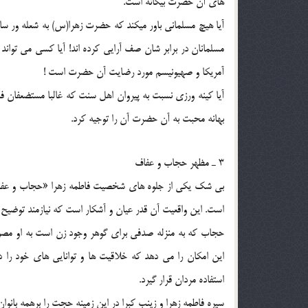
هاي آن حضرت بيگانه است.
آيا هيچ مسلماني باور ميكند كه حضرت زهرا(س) به شعله ور س
مسلمانان در برابر شان صف آرايي كرده اند! آيا كسي مي توان
آمريكا و صهيونيسم مورد رضايت آن حضرت است !
آيا كينه ورزي نسبت به پيروان اهل سنت كه غالبا مستضعفان فك
بهانه محبت به آن حضرت آن را توجيه كرد.
3 ـ مظهر حجاب و عفاف
بي شك يكي از جلوه هاي شخصيت فاطمه زهرا «حجاب و عفاف» آ
است. اين واقعيت آن قدر عيان و آشكار است كه نيازمند توضيح
حجاب كه به منزله صدفي براي گوهر وجود زن است به او مصوني
اين امكان را مي دهد كه خلاقيت ها و توانايي هاي خود را 
استفاده مردان قرار گيرد.
سيره فاطمه زهرا و زينب كبرا در اين زمينه حجت را برهمه بانوان