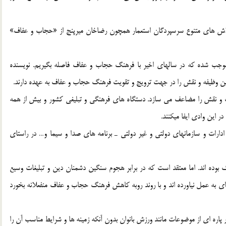
م تلاش هاي متنوع سرسپردگان استعمار همچون رضاخان ميرپنج از «حجاب و عفاف»
موجب شده كه در سالهاي اخير با فرهنگ حجاب و عفاف فاصله بگيريم. نويسنده
رين وظيفه و نقش را در جهت ترويج و تقويت فرهنگ حجاب و عفاف به عهده دارند.
و نقش را مضاعف مي سازد. دستگاه هاي فرهنگي و تبليغي كشور و بيش از همه
 اين وادي ايفا ميكنند.
دارات و سازمانهاي دولتي و غير دولتي ـ برنامه هاي صدا و سيما و… در راستاي
بوده اند. اما معتقد است كه در برابر هجوم سنگين دشمنان دين و تبليغات وسيع
 به عمل نياورده اند و با روند روبه كاهش فرهنگ حجاب و عفاف منفعلانه بخورد
اره اي از موضوعات مانند ورزش بانوان بدون آنكه زمينه ها و شرايط مناسب آن را