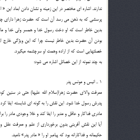
ندارند. اشاره اي مختصر در اين زمينه و نشان دادن ابعاد اين « ا
پرسشي كه به ذهن مي رسد آن است كه حضرت زهرا داراي چه وي
بدين خاطر است كه او دخت رسول خدا و همسر ولي خدا و مادر 
بودن آن حضرت بدين خاطر نيست چرا كه اين ويژگي خارج از ار
خصلتهايي است كه از اراده وهمت او سرچشمه ميگيرد.
به چند نمونه از اين خصائل اشاره مي شود:
1 ـ انيس و مونس پدر
معرفت والاي حضرت زهرا(سلام الله علیها) حتي در سنين كو
پدرش رسول خدا شود. اين نقش را به گونه اي شايسته ايفا كرد 
مادري فداكار و عاقل و مدبر را ايفا كند و خلا وجودي مادر را
آيا اين نقش آفريني بدون برخورداري از علم و معرفت عقل و در
حكيمانه و فداكارانه بود كه پيامبر او را « مادر پدر» ناميد.