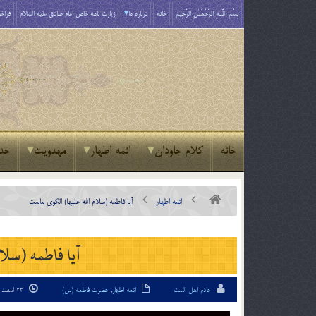
بِسْمِ اللَّـهِ الرَّحْمَـٰنِ الرَّحِيمِ
خانه
درباره ما
زیارت نامه خاص امام صادق علیه السلام
فراخو
خانه
کلام جاودان
ائمه اطهار
مهدویت
حد
ائمه اطهار
آيا فاطمه (سلام الله علیها) الگوي ماست
آيا فاطمه (سلا
خادم اهل البیت
ائمه اطهار
,
حضرت فاطمه (س)
23 اسفند 94