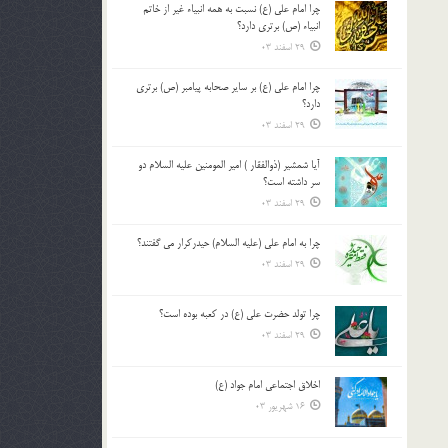
چرا امام علی (ع) نسبت به همه انبیاء غیر از خاتم
بالا
انبیاء (ص) برتری دارد؟
و
29 اسفند 03
پایین
استفاده
چرا امام علی (ع) بر سایر صحابه پیامبر (ص) برتری
کنید.
دارد؟
29 اسفند 03
آیا شمشیر (ذوالفقار ) امیر المومنین علیه السلام دو
سر داشته است؟
29 اسفند 03
چرا به امام علی (علیه السلام) حیدرکرار می گفتند؟
29 اسفند 03
چرا تولد حضرت علی (ع) در کعبه بوده است؟
29 اسفند 03
اخلاق اجتماعی امام جواد (ع)
16 شهریور 03