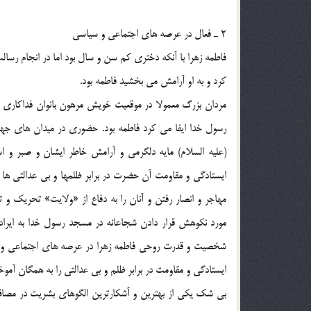
2 ـ فعال در عرصه هاي اجتماعي و سياسي
فاطمه زهرا با آنكه دختري كم سن و سال بود اما در انجام رسا
كرد و به او آرامش مي بخشيد فاطمه بود.
مردان بزرگ معمولا در موقعيت خويش مرهون بانوان فداكاري ه
رسول خدا ايفا مي كرد فاطمه بود. حضوري در ميدان هاي جها
(علیه السلام) مايه دلگرمي و آرامش خاطر ايشان و صبر و اس
ايستادگي و مقاومت آن حضرت در برابر ظلمها و بي عدالتي ها 
مهاجر و انصار رفتن و آنان را به دفاع از «ولايت» تحريك 
مورد نكوهش قرار دادن شجاعانه در مسجد رسول خدا به ايرا
شخصيت و قدرت روحي فاطمه زهرا در عرصه هاي اجتماعي و 
ايستادگي و مقاومت در برابر ظلم و بي عدالتي را به همگان آمو
بي شك يكي از بهترين و آشكارترين الگوهاي بشريت در مصاف 