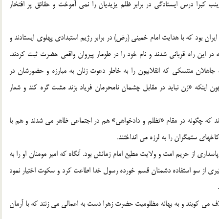
ينب كبرا درس ايستادگي در برابر ظلم يزيديان را نمي آموخت و حقائق پر افتخار
ايران بود كه با هدايت امام خميني (رض) در برابر رژيم استبدادي پهلوي ايستادند و
 در اين راه قرباني شدند و نام خود را در طومار پيروان واقعي حضرت ثبت كردند.
جاهلان متنسكي كه انقلابيون را به خاطر دعوت زنان به مبارزه و حضورشان در
ون اينكه «زن نبايد در مقابل چشمان نامحرمان فرياد بزند مشت گره كند و شعار
دند كه چگونه در مقام «تظلم و دادخواهي» هم در اجتماعي ظاهر مي شدند و هم با
خهاي ستمگران را به لرزه مي انداختند.
داري از حريم امت و ولايت مطيع امام زمانش بود. آنگاه كه امير مومنان او را به
ري از سو استفاده دشمنان قسم خورده رسول خدا اطاعت كرد و سكوت اختيار نمود
لاف مي كوبند و به بهانه مظلوميت حضرت زهرا دست به اعمالي مي زنند كه با آرمان