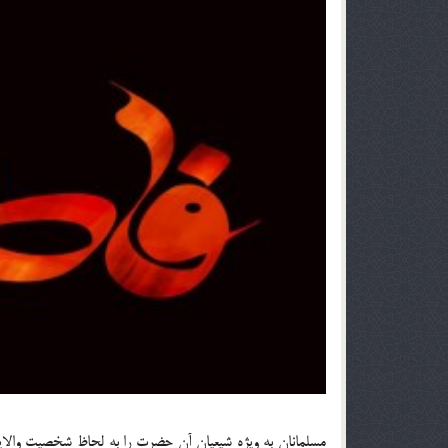
مسلمانان به ويژه شيعيان آن حضرت را به لحاظ شخصيت والايش