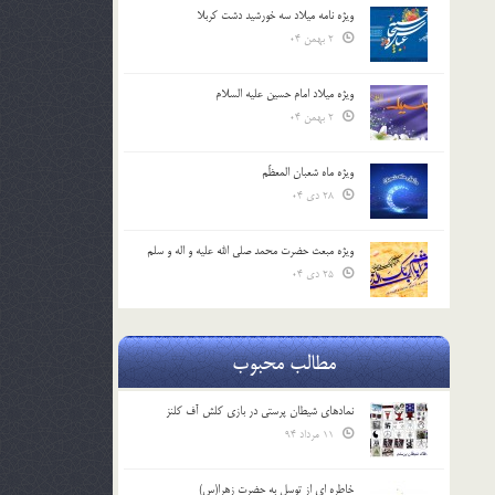
ویژه نامه میلاد سه خورشید دشت کربلا
2 بهمن 04
ویژه میلاد امام حسین علیه السلام
2 بهمن 04
ویژه ماه شعبان المعظّم
28 دی 04
ویژه مبعث حضرت محمد صلی الله علیه و اله و سلم
25 دی 04
مطالب محبوب
نمادهای شیطان پرستی در بازی کلش آف کلنز
11 مرداد 94
خاطره ای از توسل به حضرت زهرا(س)