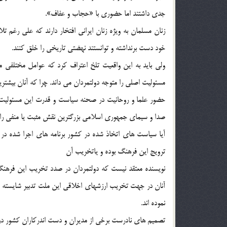
جدي داشتند اما حضوري با «حجاب و عفاف».
زنان مسلمان به ويژه زنان ايراني افتخار دارند كه علي رغ
خود دست برنداشته و توانستند نهضتي تاريخي را خلق كنند.
ولي بايد به اين واقعيت تلخ اعتراف كرد كه عوامل مختلفي 
مسئوليت اصلي را متوجه دولتمردان مي داند. چرا كه آنان بيشت
حضور علما و روحانيت در صحنه سياست و قدرت اين مسئوليت 
صدا و سيماي جمهوري اسلامي بزرگترين نقش مثبت يا منفي را در
آيا سياست هاي اتخاذ شده در كشور برنامه هاي اجرا شده در ا
ترويج اين فرهنگ بوده و ياتخريب آن
نويسنده معتقد نيست كه دولتمردان در صدد تخريب اين فرهنگ 
آنان در جهت تخريب ارزشهاي اخلاقي اين ملت تدبير شايسته اي
نموده اند.
تصميم هاي نادرست برخي از مديران و دست اندركاران كشور در پ