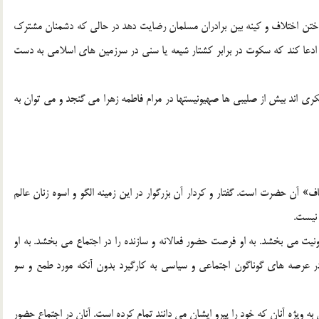
اختن اختلاف و كينه بين برادران مسلمان رضايت دهد در حالي كه دشمنان مشترك
د ادعا كند كه سكوت در برابر كشتار شيعه يا سني در سرزمين هاي اسلامي به دست
ري اند بيش از صليبي ها صهيونيستها در مرام فاطمه زهرا مي گنجد و مي توان به
ن حضرت است. گفتار و كردار آن بزرگوار در اين زمينه الگو و اسوه زنان عالم
 نيست.
ت مي بخشد. به او فرصت حضور فعالانه و سازنده را در اجتماع مي بخشد. به او
در عرصه هاي گوناگون اجتماعي و سياسي به كارگيرد بدون آنكه مورد طمع و سو
 به ويژه آنان كه خود را پيرو ايشان مي دانند تمام كرده است. آنان در اجتماع حضور