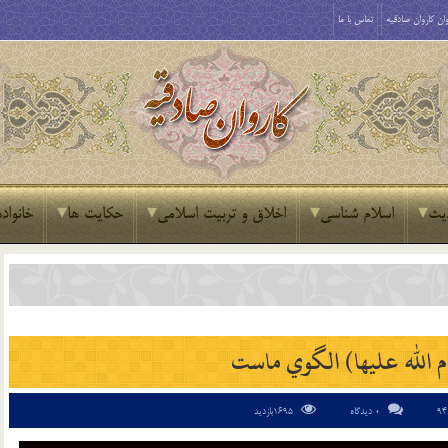
ان کاروان صادقیه
تماس با ما
یث
اسلام شناسی
اخلاق و تربیت اسلامی
حکایت ها
خانواده
م الله علیها) الگوي ماست
0 دیدگاه
1695بازدید