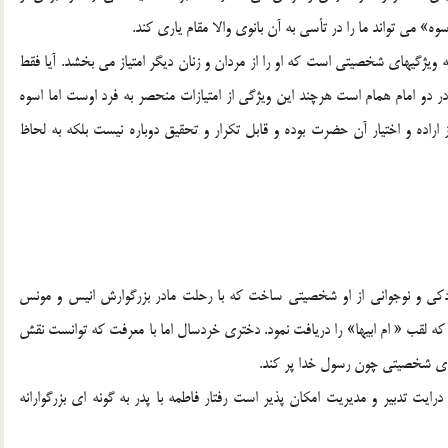
سوه» مي تواند ما را در تأسي به آن بانوي والا مقام ياري كند.
ژگيهاي شخصيتي است كه او را از مردان و زنان ديگر امتياز مي بخشد. آيا فقط
دو امام همام است هرچند اين ويژگي از امتيازات منحصر به فرد اوست اما اسوه
اده و اختيار آن حضرت بوده و قابل تكرار و تحقيق دوباره نيست بلكه به لحاظ
دكي و نوجواني از او شخصيتي ساخت كه با رحلت مادر بزرگوارش انيس و مونس
كه لقب « ام ابيها» را دريافت نمود. دختري خردسال اما با معرفت كه توانست نقش
 براي شخصيتي چون رسول خدا پر كند.
ايت تدبير و مديريت امكان پذير است رفتار فاطمه با پدر به گونه اي بزرگوارانه