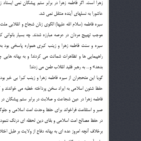
زهرا است. اگر فاطمه زهرا در برابر ستم پيشگان نمي ايستاد ز
عاشورا به نسلهاي آينده منتقل نمي شد.
سيره فاطمه (سلام الله علیها) الگوي زنان شجاع و انقلابي ملت 
موجب تهييج مردان در عرصه مبارزه شدند. چه بسيار بانواني كه
سيره و سنت فاطمه زهرا و زينب كبري همواره پاسخي بود به 
راهپيمايي ها و تظاهرات شماتت مي كردند! و به بهانه هايي چ
بدهد» و… به رهبر فقيد انقلاب طعن مي زدند!
گويا اين متحجران از سيره فاطمه زهرا و زينب كبرا بي خبر بو
حفظ شئون اسلامي به ايراد سخن پرداخته خطبه مي خواندند و كا
فاطمه زهرا در عين شجاعت و صلابت در برابر ستم پيشگان در پاس
صبر و استقامت فراخواند براي حفظ وحدت امت اسلامي و جلوگي
در حفظ مصالح امت اسلامي و بقاي دين لحظه اي درنگ ننمود.
برخلاف آنچه امروز عده اي به بهانه دفاع از ولايت بر طبل اخت