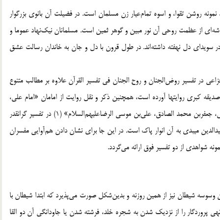
، نمونه روشن تقوا، و اسوه تمام‌عيار زن مسلمان است. در فضيلت آن بانوى بزرگوار
گوشه‌اى از عظمت روحى آن نور مبين و گوهر ثمين است. مسلمانان نيك‌نهاد عموما و
 سويداى دل نهفته داشته‌اند. در طول قرون با دل و جان به خاندان رسالت عشق
اعى در تفسير روض‌الجنان و روح الجنان فى تفسير القرآن علاوه بر مطالب متنوع
يقه كبرى روايتها آورده است، همچنين ذكر و نقل روايت از امامان «امام على،
امام حسن، امام حسين، على‌بن الحسين، ابوجعفر محمدبن على، جعفربن محمد الصادق، على‌بن موسى الرضاعليهم‌السلام‌» (1) در تفسير گرانقدر
يدالدين ميبدى به آن انوار پاك است. در اين جا براى نشان دادن هم‌آوايى مفسران
ه شواهدى از دو تفسير فوق ارائه مى‌گردد.
 وسوسه شيطان نيز از همين روزنه و بدين‌شكل صورت مى‌پذيرد كه ابتدا شيطان با
دم و حوا مى‌نماياند (2) و سپس سبب نهى پروردگار را از نزديك شدن به شجره خلد، فرشته شدن يا جاودانگى آن دو القا