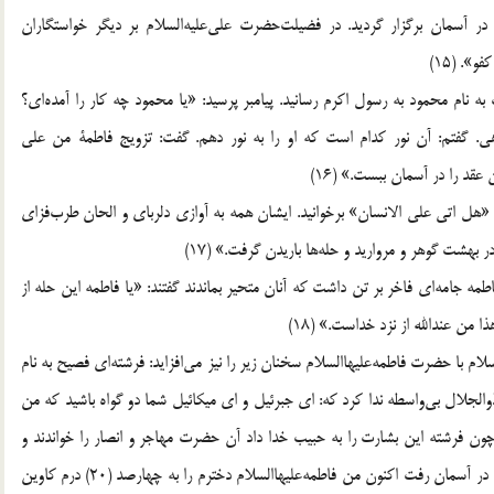
 آسمان برگزار گرديد. در فضيلت‌حضرت على‌عليه‌السلام بر ديگر خواستگاران
». (15)
ام محمود به رسول اكرم رسانيد. پيامبر پرسيد: «يا محمود چه كار را آمده‌اى؟
ر دهى. گفتم: آن نور كدام است كه او را به نور دهم. گفت: تزويج فاطمة من على
عقد را در آسمان ببست.» (16)
«هل اتى على الانسان‌» برخوانيد. ايشان همه به آوازى دلرباى و الحان طرب‌فزاى
بهشت گوهر و مرواريد و حله‌ها باريدن گرفت.» (17)
مه جامه‌اى فاخر بر تن داشت كه آنان متحير بماندند گفتند: «يا فاطمه اين حله از
 من عندالله از نزد خداست.» (18)
م با حضرت فاطمه‌عليهاالسلام سخنان زير را نيز مى‌افزايد: فرشته‌اى فصيح به نام
ذوالجلال بى‌واسطه ندا كرد كه: اى جبرئيل و اى ميكائيل شما دو گواه باشيد كه من
مه زهراعليهاالسلام را به زنى به على مرتضى دادم.» (19) چون فرشته اين بشارت را به حبيب خدا داد آن حضرت مهاجر و انصار را خواندند و
روى به على‌عليه‌السلام كردند و فرمودند: «يا على چنين حكمى در آسمان رفت اكنون من فاطمه‌عليهاالسلام دخترم را به چهارصد (20) درم كاوين