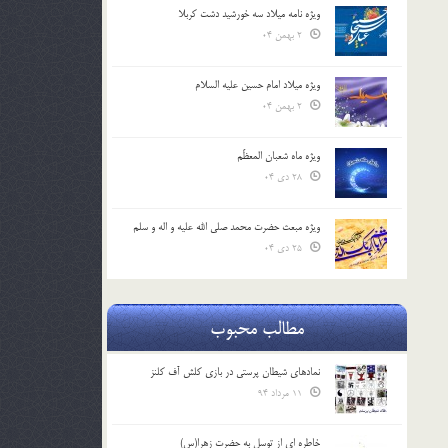
ویژه نامه میلاد سه خورشید دشت کربلا
2 بهمن 04
ویژه میلاد امام حسین علیه السلام
2 بهمن 04
ویژه ماه شعبان المعظّم
28 دی 04
ویژه مبعث حضرت محمد صلی الله علیه و اله و سلم
25 دی 04
مطالب محبوب
نمادهای شیطان پرستی در بازی کلش آف کلنز
11 مرداد 94
خاطره ای از توسل به حضرت زهرا(س)