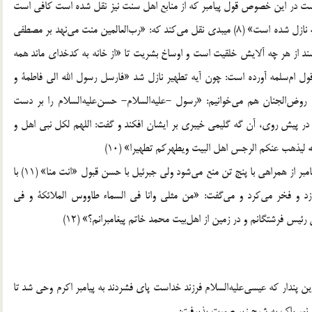
 تطهير (سوره احزاب/33) پنج تن آل عباست در اين خصوص قول پيامبر كه از منابع اهل سنت نيز نقل شده است كافى است
كه فرمود: «اين آيه درباره من و على و حسن و حسين و فاطمه نازل شده است‌» (8) ميبدى نقل مى‌كند كه: «رب‌العالمين منت مى‌نهد بر مصطفى
د از هر چه آلايش خلقيت است و اوساخ بشريت تا «از خانه به كدخداى ماند همه
 قول ام‌سلمه آورده است: چون آيه تطهير نازل شد «فارسل رسول الله الى فاطمة و
سين فقال هؤلاء اهل بيتى‌» (9) در تفسير روض‌الجنان هم مى‌خوانيم: «رسول -عليه‌السلام- حسن‌عليه‌السلام را بر دست
در پيش روى، آن گه گليمى خيبرى بر ايشان افكند و گفت: اللهم لكل نبى اهل و
لله ليذهب عنكم الرجس اهل البيت ويطهركم تطهيرا» (10)
با وجود قدر و شان عظيم ام‌سلمه و تاييد نيك‌نهادى او توسط پيامبر از همراهى با پنج تن منع مى‌شود ولى جبرئيل با حسن قبول «انت منا» (11) با
نازد و فخر مى‌كرد و مى‌گفت: «من مثلى وانا فى السماء طاووس الملائكة و فى
 فرشتگانم و در زمين از اهل‌بيت محمد خاتم پيغامبرانم؟» (12)
ن پندار كه عيسى‌عليه‌السلام فرزند خداست پاى فشردند به پيامبر اكرم وحى شد تا
ار نور پاك به شرح زير صورت پذيرفت: