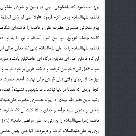
برج امامت‌بود كه باشكوهى الهى در زمين و شورى ملكوتى در
فاطمه‌عليهاالسلام پيامبر اكرم فرمود: «لولا على لم يكن لفاطمة كفو
پيام ملكوتى همسرى حضرت على و فاطمه را فرشته‌اى شگرف به ن
گفت: جئتك لتزويج النور من النور. آمده‌ام تا نور را به نو
فاطمه‌عليهاالسلام را به على‌عليه‌السلام دهى كه خداى تعالى اين 
آن گاه فرمان آمد، اى مقربان درگاه اى خاصگيان پادشاه سوره 
سوره «هل اتى‌» خواندن گرفتند و درخت طوبى بر خود بلرزيد و در 
روز بعد از ازدواج وقتى زنان قريش براى تهنيت آمدند حضرت فاط
كجا آوردى كه همانا در دنيا نباشد و ما نديديم و نشنيده؟ گفت: هذا
رشيدالدين فضل‌الله ميبدى در پيوند همسرى حضرت على‌عليه‌السلا
راحيل بر منبرى سپيد برآمد و خداى را ثنا گفت آن گاه خداوند 
فاط