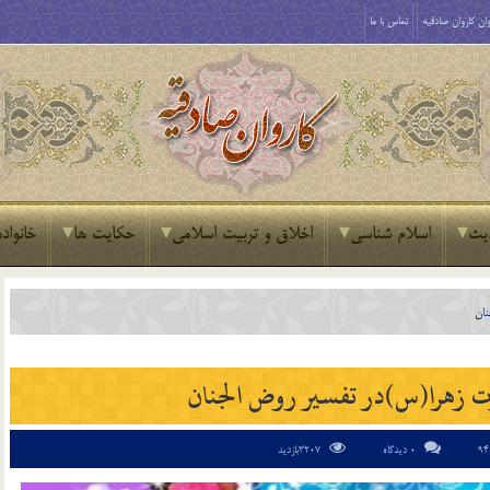
ان کاروان صادقیه
تماس با ما
یث
اسلام شناسی
اخلاق و تربیت اسلامی
حکایت ها
خانواده
نان
 زهرا(س)در تفسير روض ‏الجنان
0 دیدگاه
3207بازدید