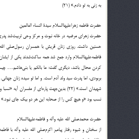
به زنى به تو دادم.» (21)
حضرت فاطمه زهراعليهاالسلام سيدة النساء العالمين
حضرت زهراى مرضيه در خانه نبوت و مركز وحى تربيت‌شد پدرى 
حسنين داشت. روزى زنان قريش با همسران رسول‌صلى الل
فاطمه‌عليهاالسلام وارد جمع شد همه ساكت‌شدند يكى از ايش
كردن محال باشد، ديگرى گفت: ما بالكم يا بنى‌هاشم… چي
بربودى، اما پدرت سيد ولد آدم است. و اما تو سيده زنان جهانى
شهيدان است.» (22) بدين‌جهت پاره‌اى از مفسران 
نسب بود «و هيچ كس را از صحابه اين هر دو بيك جاى نبود.» (23)
حضرت محمدصلى الله عليه وآله و فاطمه‌عليهاالسلام
از سخنان و شيوه رفتار پيامبر اكرم‌صلى الله عليه وآله با ف