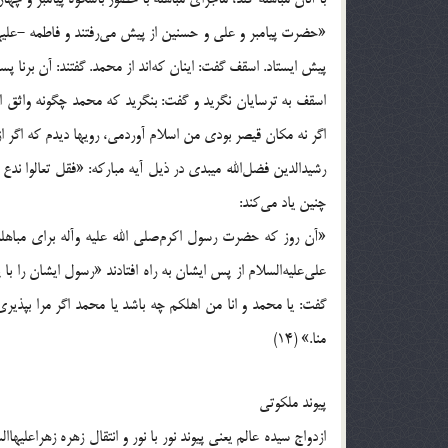
«حضرت پيامبر و على و حسنين از پيش مى‌رفتند و فاطمه -عليهاا
پيش ايستاد. اسقف گفت: اينان كه‌اند از محمد. گفتند: آن برنا 
اسقف به ترسايان نگريد و گفت: بنگريد كه محمد چگونه واثق اس
اگر نه مكان قيصر بودى من اسلام آوردمى، رويها ديدم كه اگر از خ
چنين ياد مى‌كند:
«آن روز كه حضرت رسول اكرم‌صلى الله عليه وآله براى مباهله
على‌عليه‌السلام از پس ايشان به راه افتادند «رسول ايشان را با 
گفت: يا محمد و انا من اهلكم چه باشد يا محمد اگر مرا بپذير
منا.» (14)
پيوند ملكوتى
ازدواج سيده عالم يعنى پيوند نور با نور و انتقال زهره زهراعليها