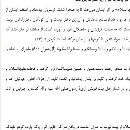
لسلام- بر اثر ايشان مى‌رفت تا به صحرا شدند. ترسايان بيامدند و اسقف ايشان از
پسر عم و داماد اوست‌بر دخترش و آن زن دختر اوست و آن كودكان دخترزادگان اويند.
ت كه به مباهله فرزندان و خاصگان خود را آورده است. از مباهله او حذر كنيد كه
دا بخواستندى تا كوهها را از جاى بركند اجابت كردى‌». (13)
رشيدالدين فضل‌الله ميبدى در ذيل آيه مباركه: «فقل تعالوا ندع ابنائنا وابناءكم ونسائنا ونسائكم وانفسنا وانفسكم‌» (آل‌عمران /61) ماجراى مباهله را
 به صحرا رفتند دست‌حسن و حسين‌عليهماالسلام را گرفته و فاطمه‌عليهاالسلام و
پناه خود گرفت و گليم بر ايشان پوشانيد و گفت: اللهم ان هؤلاء اهلى، جبرئيل آمد و
ى و در شمار اهل بيت‌خويش آرى؟ رسول‌صلى الله عليه وآله گفت: يا جبرئيل و انت
السلام از بيت نبوت به منزل امامت در واقع سرآغاز ظهور انوار پاك يازده گوهر تابناك