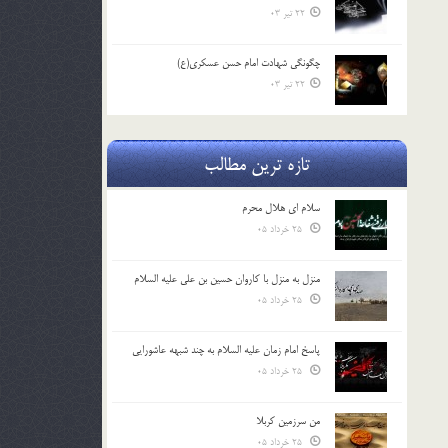
22 تیر 03
چگونگی شهادت امام حسن عسکری(ع)
22 تیر 03
تازه ترین مطالب
سلام ای هلال محرم
25 خرداد 05
منزل به منزل با کاروان حسین بن علی علیه السلام
25 خرداد 05
پاسخ امام زمان علیه السلام به چند شبهه عاشورایی
25 خرداد 05
من سرزمین کربلا
25 خرداد 05