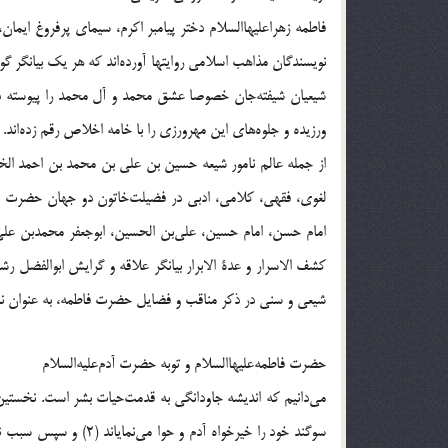
فاطمه زهراعليهاالسلام دختر پيامبر اكرم، سيماى پرفروغ ايمان
نويسندگان مذاهب اسلامى روايتها آورده‌اند كه هر يك بيانگر 
شيعيان شيفته‌جان خصوصا عشق محمد و آل محمد را پيوسته در
ورزيده و جلوه‌هاى اين مهرورزى را با خامه اخلاص رقم زده‌اند.
از جمله عالم نامور شيعه حسين بن على بن محمد بن احمد الخز
لغوى، فقهى، كلامى، ادبى در فضيلت‌خاتون دو جهان حضرت صد
كشف الاسرار و عدة الابرار بيانگر علاقه و گرايش ابوالفضل رش
شيعى و سنى در ذكر مناقب و فضايل حضرت فاطمه، به عنوان نمون
حضرت فاطمه‌عليهاالسلام و توبه حضرت آدم‌عليه‌السلام
مى‌دانيم كه انديشه جاودانگى به قدمت‌حيات بشر است. نخستين
سوگند خود را خيرخواه آ