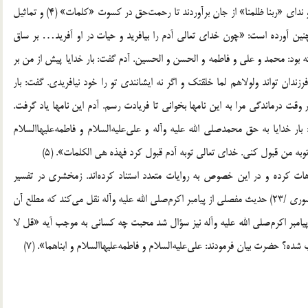
مى‌كند (3) چون آن دو مبتلا به ترك مندوب شدند توبه كردند و نداى «ربنا ظلمنا» از جان برآوردند تا رحمت‌حق در كسوت «كلمات‌» (4) و تماثيل
ين آورده است: «چون خداى تعالى آدم را بيافريد و حيات در او آفريد… بر ساق
ه بود: محمد و على و فاطمه و الحسن و الحسين. آدم گفت: بار خدايا پيش از من بر
ندان تواند ولولاهم لما خلقتك و اگر نه ايشانندى تو را خود نيافريدى. گفت: بار
در وقت درماندگى مرا به اين نامها بخوانى تا فريادت رسم. آدم اين نامها ياد گرفت.
 خدايا به حق محمدصلى الله عليه وآله و على‌عليه‌السلام و فاطمه‌عليهاالسلام
وبه من قبول كنى. خداى تعالى توبه آدم قبول كرد فهذه هى الكلمات‌». (5)
ت كرده و در اين خصوص به روايات متعدد استناد كرده‌اند. زمخشرى در تفسير
كشاف ذيل آيه‌اى كه مودت ذوى‌القربى را اجر رسالت‌شمرده، (شورى /23) حديث مفصلى از پيامبر اكرم‌صلى الله عليه وآله نقل مى‌كند كه مطلع آن
ست: «من مات على حب آل محمد مات شهيدا». (6) از پيامبر اكرم‌صلى الله عليه وآله نيز سؤال شد محبت چه كسانى به موجب آيه «قل لا