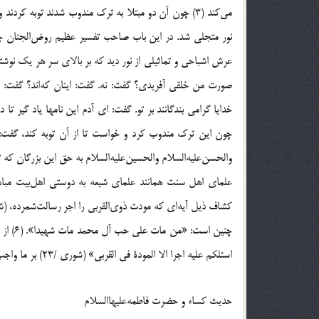
نور متجلى شد. در اين باب صاحب تفسير عظيم روض‌الجنان چن
عرش اشباحى و تماثيلى از نور ديد كه بر بالاى سر هر يك نوشت
صورت من خلقى آفريدى؟ گفت: نه. گفت: اينان كه‌اند؟ گفت: فرز
خدايا گرامى بندگانند بر تو. گفت: اى آدم اين نامها ياد گير تا 
چون اين ترك مندوب كرد و خواست تا از آن توبه كند، گفت: بار
والحسن‌عليه‌السلام والحسين‌عليه‌السلام به حق اين بزرگان كه ت
علماى اهل سنت همانند علماى شيعه به دوستى اهل‌بيت مباها
چنين ا
اسئلكم عليه اجرا الا المودة فى القربى‌» (شورى /23) بر ما واجب شده؟ حضرت بيان فرمودند: على‌عليه‌السلام و فاطمه‌عليهاالسلام و ابناهما». (7)
حديث كساء و حضرت فاطمه‌عليهاالسلام