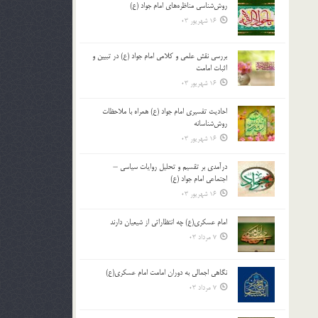
روش‌شناسی مناظره‌های امام جواد (ع)
16 شهریور 03
بررسی نقش علمی و کلامی امام جواد (ع) در تبیین و
اثبات امامت
16 شهریور 03
احادیث تفسیری امام جواد (ع) همراه با ملاحظات
روش‌شناسانه
16 شهریور 03
درآمدی بر تقسیم و تحلیل روایات سیاسی –
اجتماعی امام جواد (ع)
16 شهریور 03
امام عسکری(ع) چه انتظاراتی از شیعیان دارند
7 مرداد 03
نگاهی اجمالی به دوران امامت امام عسکری(ع)
7 مرداد 03