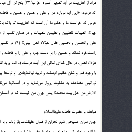
مراد از اهل‌بيت در آيه
عربى كه خواست ما و حكم ما آن است كه اهل‌بيت تو پاك باشن
چيز». الطيبات للطيبين والطيبون للطيبات و در همان تفسير از
على والحسن والح
راست‌خود نشاند و حسين را بر دست چپ و على را و فاطمه را 
هؤلاء اهلى، در حال خداى تعالى اين آيت فرستاد (.. انما يريد ا
نورانيتى مضاعف به ملكوت پرواز مى‌نمايد و در آسمانها مى‌
الارض‌من اهل بيت محمد» يعنى چون من كيست كه در آسمان رئيس
مباهله و حضرت فاطمه‌عليهاالسلام
چون سران مسيحى شهر نجران از قبول حقيقت‌سرباز زدند و بر اي
با آنان مباهله كند، ماجراى مباهله با حضور باشكوه پيامبر و چه