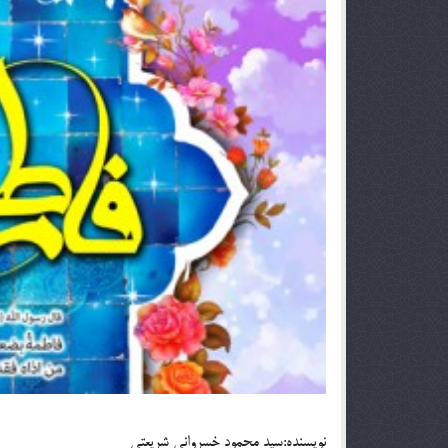
نويسنده:سيد محمود خسروانى شريعتى