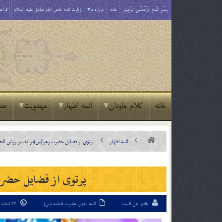
بِسْمِ اللَّـهِ الرَّحْمَـٰنِ الرَّحِيمِ
خانه
درباره ما
زیارت نامه خاص امام صادق علیه السلام
فراخو
خانه
کلام جاودان
ائمه اطهار
مهدویت
حد
ائمه اطهار
پرتوى از فضايل حضرت زهرا(س)در تفسير روض ‏الج
پرتوى از فضايل حضرت
خادم اهل البیت
ائمه اطهار
,
حضرت فاطمه (س)
24 اسفند 94