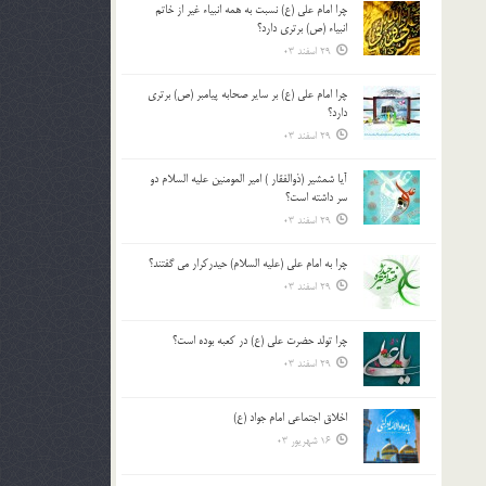
چرا امام علی (ع) نسبت به همه انبیاء غیر از خاتم
بالا
انبیاء (ص) برتری دارد؟
و
29 اسفند 03
پایین
استفاده
چرا امام علی (ع) بر سایر صحابه پیامبر (ص) برتری
کنید.
دارد؟
29 اسفند 03
آیا شمشیر (ذوالفقار ) امیر المومنین علیه السلام دو
سر داشته است؟
29 اسفند 03
چرا به امام علی (علیه السلام) حیدرکرار می گفتند؟
29 اسفند 03
چرا تولد حضرت علی (ع) در کعبه بوده است؟
29 اسفند 03
اخلاق اجتماعی امام جواد (ع)
16 شهریور 03