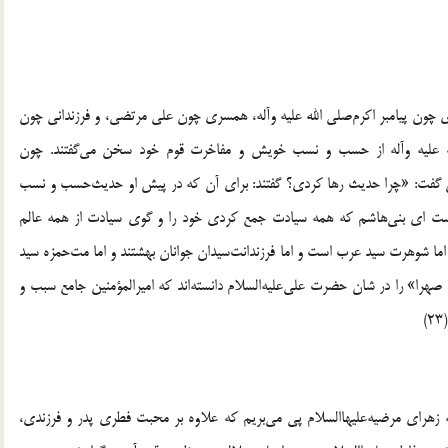
چون پيامبر اكرم‌صلى الله عليه وآله، همسرى چون على مرتضى، و فرزندانى چون
ه عليه وآله از حسب و نسب خويش و مفاخرت قوم خود سخن مى‌گفتند. چون
ان گفت: «چرا حديث رها كردى؟ گفتند: براى آن كه در پيش او حديث‌حسب و نسب
ست اى بنى‌هاشم كه همه سيادت جمع كردى خود را و گوى سيادت از همه عالم
. اما شوهرت سيد عرب است و اما فرزندانت‌سيدان جوانان بهشتند و اما مت‌حمزه سيد
آيه «نسبا و صهرا» را در شان حضرت على‌عليه‌السلام دانسته‌اند كه اميرالمؤمنين جامع سبب و
اطمه زهراى مرضيه‌عليهاالسلام پى مى‌بريم كه علاوه بر محبت فطرى پدر و فرزندى،