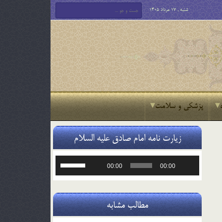
شنبه , 17 مرداد 1405
پزشکی و سلامت
زیارت نامه امام صادق علیه السلام
پخش‌کننده
برای
00:00
00:00
صوت
افزایش
یا
کاهش
صدا
مطالب مشابه
از
کلیدهای