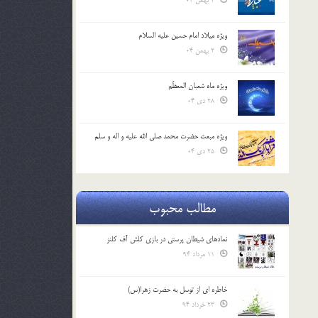
2 بهمن 04
ویژه میلاد امام حسین علیه السلام
2 بهمن 04
ویژه ماه شعبان المعظّم
28 دی 04
ویژه مبعث حضرت محمد صلی الله علیه و اله و سلم
25 دی 04
مطالب محبوب
نمادهای شیطان پرستی در بازی کلش آف کلنز
11 مرداد 94
خاطره ای از توسل به حضرت زهرا(س)
23 خرداد 94