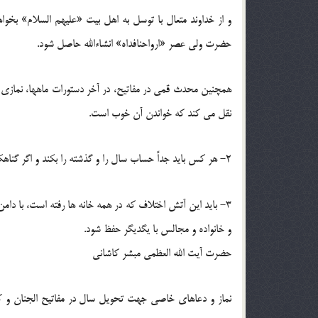
و از خداوند متعال با توسل به اهل بیت «علیهم السلام» بخواه
حضرت ولی عصر «ارواحنافداه» انشاءالله حاصل شود.
همچنین محدث قمی در مفاتیح، در آخر دستورات ماهها، نمازی در
نقل می کند که خواندن آن خوب است.
2- هر کس باید جداً حساب سال را و گذشته را بکند و اگر گناهکار است، جداً توبه کند و با حالت توبه وارد سال شود.
3- باید این آتش اختلاف که در همه خانه ها رفته است، با دام
و خانواده و مجالس با یگدیگر حفظ شود.
حضرت آیت الله العظمی مبشر کاشانی
نماز و دعاهای خاصی جهت تحویل سال در مفاتیح الجنان و کت