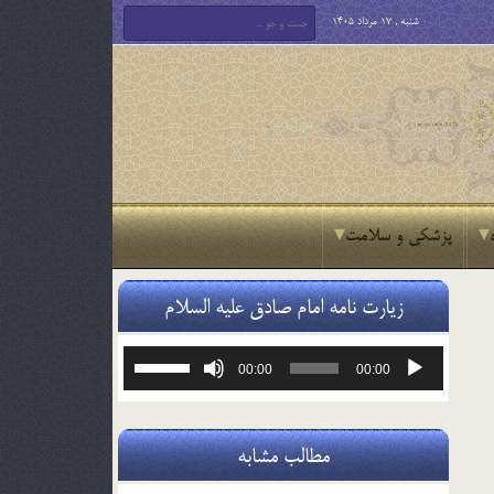
شنبه , 17 مرداد 1405
پزشکی و سلامت
زیارت نامه امام صادق علیه السلام
پخش‌کننده
برای
00:00
00:00
صوت
افزایش
یا
کاهش
صدا
مطالب مشابه
از
کلیدهای