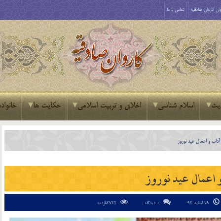
ان کاروان صادقیه
تماس با ما
یث
اسلام شناسی
اخلاق و تربیت اسلامی
حکایت ها
خانواده
آداب و اعمال عید نوروز
 اعمال عید نوروز
29 اسفند 93
0 دیدگاه
2722بازدید