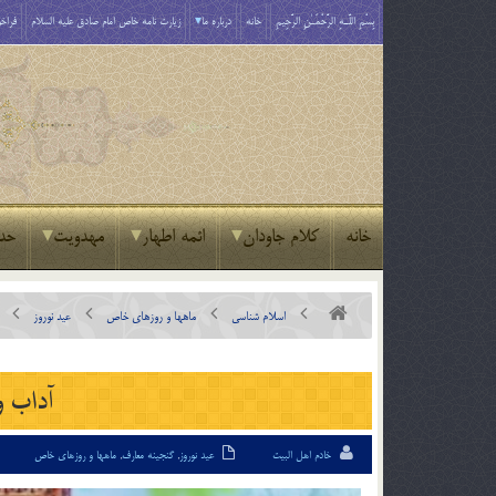
بِسْمِ اللَّـهِ الرَّحْمَـٰنِ الرَّحِيمِ
خانه
درباره ما
زیارت نامه خاص امام صادق علیه السلام
فراخو
خانه
کلام جاودان
ائمه اطهار
مهدویت
حد
اسلام شناسی
ماهها و روزهای خاص
عید نوروز
آداب و
خادم اهل البیت
عید نوروز
,
گنجینه معارف
,
ماهها و روزهای خاص