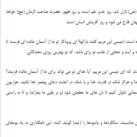
 (ص) نازل شد، روز غدیر خم است، و روز ظهور حضرت صاحب الزمان (عج) خواهد
جهان فارغ می شود و روز آفرینش انسان است.
تنها یکبار در آیه 114، سوره مائده آمده است: (عیسی ابن مریم گفت بارالها! ای پرودگار تو ما از آسمان مائده ای فرست تا
د و آیت و حجتی از جانب تو برای باشد، که تو بهترین روزی دهندگانی.
ند که: ای عیسی ابن مریم، آیا خدای تو می تواند برای ما از آسمان مائده فرستد؟
سید! و هرگز شک در قدرت خدا و یا شک در اجابت دعای پیغمبر خدا نکنید. حواریون
انی تناول کنیم تا دل های ما مطمئن شود (و بر یقین ما بیفزاید) و تا به راستی
اسبت، سالگردها و یادبودها را (عید) گویند. البته، این نامگذاری به یاد بودهای