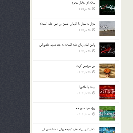
سلام ای هلال محرم
بالا
25 خرداد 05
و
پایین
استفاده
منزل به منزل با کاروان حسین بن علی علیه السلام
کنید.
25 خرداد 05
پاسخ امام زمان علیه السلام به چند شبهه عاشورایی
25 خرداد 05
من سرزمین کربلا
25 خرداد 05
بیعت با عاشورا
25 خرداد 05
ویژه عید غدیر خم
10 خرداد 05
کامل ترین پیام غدیر ترجمه روان از خطابه جهانی