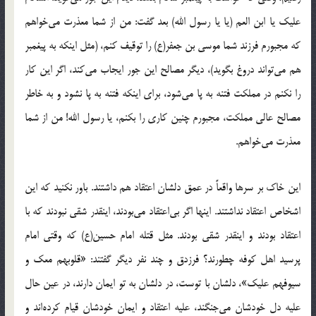
علیک یا ابن العم (یا یا رسول الله) بعد گفت: من از شما معذرت می‌خواهم
که مجبورم فرزند شما موسی بن جعفر(ع) را توقیف کنم، (مثل اینکه به پیغمبر
هم می‌تواند دروغ بگوید)، دیگر مصالح این جور ایجاب می‌کند، اگر این کار
را نکنم در مملکت فتنه به پا می‌شود، برای اینکه فتنه به پا نشود و به خاطر
مصالح عالی مملکت، مجبورم چنین کاری را بکنم، یا رسول الله! من از شما
معذرت می‌خواهم.
این خاک بر سرها واقعاً در عمق دلشان اعتقاد هم داشتند. باور نکنید که این
اشخاص اعتقاد نداشتند. اینها اگر بی‌اعتقاد می‌بودند، اینقدر شقی نبودند که با
اعتقاد بودند و اینقدر شقی بودند. مثل قتله امام حسین(ع) که وقتی امام
پرسید اهل کوفه چطورند؟ فرزدق و چند نفر دیگر گفتند: «قلوبهم معک و
سیوفهم علیک»، دلشان با توست، در دلشان به تو ایمان دارند، در عین حال
علیه دل خودشان می‌جنگند، علیه اعتقاد و ایمان خودشان قیام کرده‌اند و