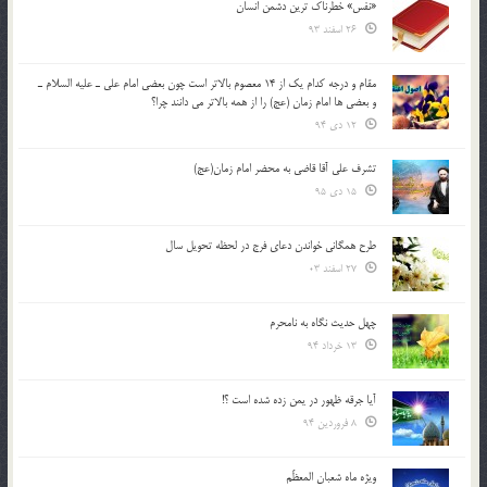
«نفس» خطرناک ترین دشمن انسان
26 اسفند 93
مقام و درجه كدام يك از 14 معصوم بالاتر است چون بعضي امام علي ـ عليه السلام ـ
و بعضي ها امام زمان (عج) را از همه بالاتر مي دانند چرا؟
12 دی 94
تشرف علي آقا قاضي به محضر امام زمان(عج)
15 دی 95
طرح همگانی خواندن دعای فرج در لحظه تحویل سال
27 اسفند 03
چهل حدیث نگاه به نامحرم
13 خرداد 94
آیا جرقه ظهور در یمن زده شده است ؟!
8 فروردین 94
ویژه ماه شعبان المعظّم