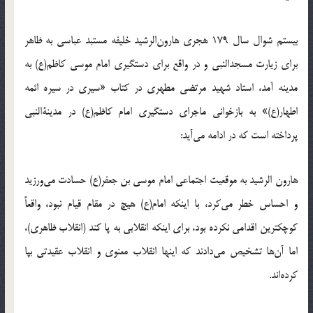
بیستم شوال سال 179 هجری هارون‌الرشید خلیفه مستبد عباسی به ظاهر
برای زیارت مسجدالنبی و در واقع برای دستگیری امام موسی کاظم(ع) به
مدینه آمد، استاد شهید مرتضی مطهری در کتاب «سیری در سیره ائمه
اطهار(ع)» به بازخوانی ماجرای دستگیری امام کاظم(ع) در مدینةالنبی
پرداخته است که در ادامه می‌آید:
هارون الرشید به موقعیت اجتماعی امام موسی بن جعفر(ع) حسادت می‌ورزید
و احساس خطر می‌کرد، با اینکه امام(ع) هیچ در مقام قیام نبود، واقعاً
کوچکترین اقدامی نکرده بود، برای اینکه انقلابی به پا کند (انقلاب ظاهری)،
اما آن‌ها تشخیص می‌دادند که اینها انقلاب معنوی و انقلاب عقیدتی بپا
کرده‌اند.