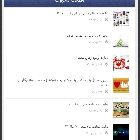
نمادهای شیطان پرستی در بازی کلش آف کلنز
11 مرداد 94
خاطره ای از توسل به حضرت زهرا(س)
23 خرداد 94
تجارت پُرسود ازدواج موقت !
16 شهریور 04
براي اينكه دل پدر و مادر را به دست آوريم و هميشه از ما راضي باشند چكار بايد
بكنيم؟
23 تیر 95
زیارت نامه امام صادق علیه السلام
28 مرداد 95
مراسم شهادت امام صادق (ع) سال 93
10 فروردین 94