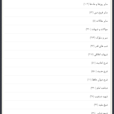
سایر روزها و ماه ها
(103)
سایر فروع دین
(72)
سایر مقالات
(5)
سوالات و شبهات
(420)
سیر و سلوک
(274)
شب های قدر
(46)
شبهات اخلاقی
(217)
شرح احادیث
(51)
شرح حدیث
(550)
شرح دیوان حافظ
(11)
شناخت امام
(440)
شهید دستغیب
(38)
شیخ مفید
(42)
شیعه شناسی
(69)