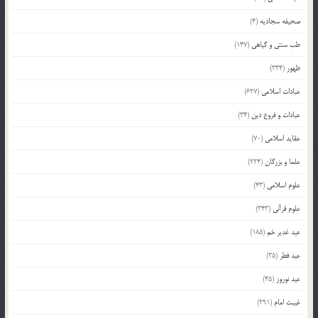
صحیفه سجادیه
(4)
طب سنتی و گیاهی
(147)
ظهور
(334)
عبادات اسلامی
(627)
عبادات و فروع دین
(34)
عقاید اسلامی
(70)
علما و بزرگان
(224)
علوم اسلامی
(43)
علوم قرآنی
(343)
عید غدیر خم
(185)
عید فطر
(35)
عید نوروز
(45)
غیبت امام
(291)