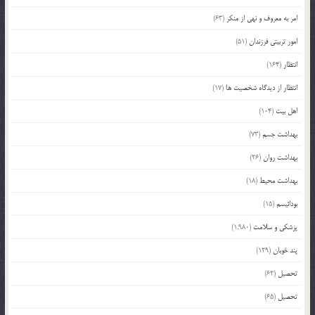
امر به معروف و نهی از منکر
(63)
امور تربیتی فرزندان
(51)
انتظار
(164)
انتظار از دیدگاه شخصیت ها
(17)
اهل بیت
(104)
بهداشت جسم
(73)
بهداشت روان
(26)
بهداشت محیط
(18)
بودائیسم
(15)
پزشکی و سلامت
(1,980)
پند خوبان
(129)
تحصیل
(62)
تحصیل
(65)