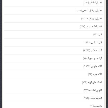
فضایل اخلاقی
(183)
فضایل و رذایل اخلاقی
(168)
فضایل و ویژگی ها
(10)
فقه و احکام شرعی
(340)
قرآن
(23)
قرآن شناسی
(1,861)
کتب اسلامی
(2,295)
کرامات و معجزات
(9)
کلام جاودان
(2,293)
کلام جدید
(34)
کمک های اولیه
(116)
گلچین احادیث
(372)
گنجینه معارف
(495)
ماه رجب
(20)