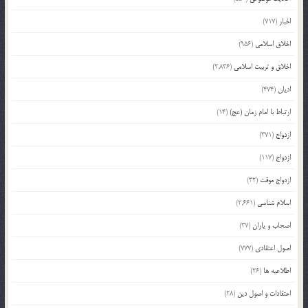
اخبار
(717)
اخلاق اسلامی
(956)
اخلاق و تربیت اسلامی
(2,836)
ادیان
(474)
ارتباط با امام زمان (عج)
(14)
ازدواج
(371)
ازدواج
(117)
ازدواج موقت
(32)
اسلام شناسی
(2,661)
اصحاب و یاران
(37)
اصول اعتقادی
(777)
اطلاعیه ها
(26)
اعتقادات و اصول دین
(28)