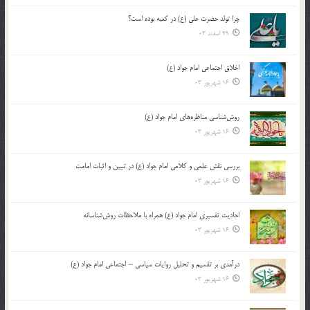
چرا تولد حضرت علی (ع) در کعبه بوده است؟
29 اسفند 03
اخلاق اجتماعی امام جواد (ع)
16 شهریور 03
روش‌شناسی مناظره‌های امام جواد (ع)
16 شهریور 03
بررسی نقش علمی و کلامی امام جواد (ع) در تبیین و اثبات امامت
16 شهریور 03
احادیث تفسیری امام جواد (ع) همراه با ملاحظات روش‌شناسانه
16 شهریور 03
درآمدی بر تقسیم و تحلیل روایات سیاسی – اجتماعی امام جواد (ع)
16 شهریور 03