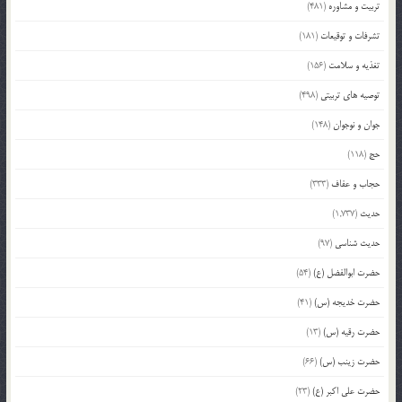
تربیت و مشاوره
(481)
تشرفات و توقیعات
(181)
تغذیه و سلامت
(156)
توصیه های تربیتی
(498)
جوان و نوجوان
(148)
حج
(118)
حجاب و عفاف
(333)
حدیث
(1,737)
حدیث شناسی
(97)
حضرت ابوالفضل (ع)
(54)
حضرت خدیجه (س)
(41)
حضرت رقیه (س)
(13)
حضرت زینب (س)
(66)
حضرت علی اکبر (ع)
(23)