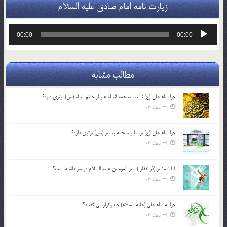
زیارت نامه امام صادق علیه السلام
پخش‌کننده
00:00
00:00
صوت
مطالب مشابه
چرا امام علی (ع) نسبت به همه انبیاء غیر از خاتم انبیاء (ص) برتری دارد؟
29 اسفند 03
چرا امام علی (ع) بر سایر صحابه پیامبر (ص) برتری دارد؟
29 اسفند 03
آیا شمشیر (ذوالفقار ) امیر المومنین علیه السلام دو سر داشته است؟
29 اسفند 03
چرا به امام علی (علیه السلام) حیدرکرار می گفتند؟
29 اسفند 03