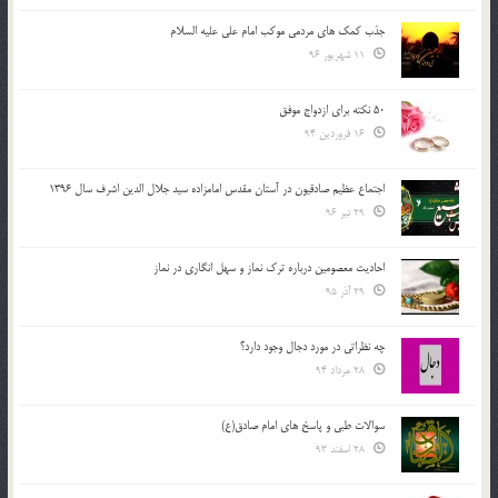
جذب کمک های مردمی موکب امام علی علیه السلام
11 شهریور 96
50 نکته برای ازدواج موفق
16 فروردین 94
اجتماع عظیم صادقیون در آستان مقدس امامزاده سید جلال الدین اشرف سال 1396
29 تیر 96
احادیث معصومین درباره ترک نماز و سهل انگاری در نماز
29 آذر 95
چه نظراتی در مورد دجال وجود دارد؟
28 مرداد 94
سوالات طبی و پاسخ های امام صادق(ع)
28 اسفند 93