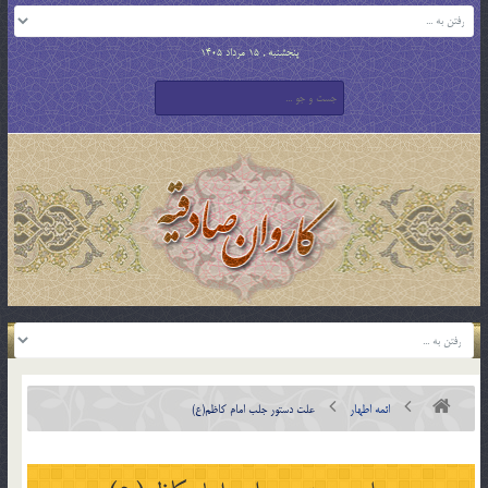
پنجشنبه , 15 مرداد 1405
ائمه اطهار
علت دستور جلب امام کاظم(ع)