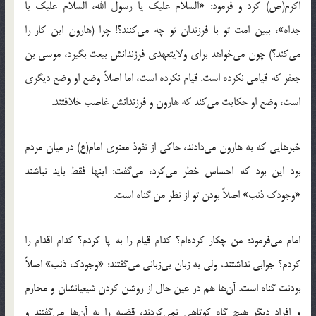
اکرم(ص) کرد و فرمود: «السلام علیک یا رسول الله، السلام علیک یا
جداه»، ببین امت تو با فرزندان تو چه می‌کنند؟! چرا (هارون این کار را
می‌کند؟) چون می‌خواهد برای ولایتعهدی فرزندانش بیعت بگیرد، موسی بن
جعفر که قیامی نکرده است. قیام نکرده است، اما اصلاً وضع او وضع دیگری
است، وضع او حکایت می‌کند که هارون و فرزندانش غاصب خلافتند.
خبرهایی که به هارون می‌دادند، حاکی از نفوذ معنوی امام(ع) در میان مردم
بود این بود که احساس خطر می‌کرد، می‌گفت: اینها فقط باید نباشند
«وجودک ذنب» اصلاً بودن تو از نظر من گناه است.
امام می‌فرمود: من چکار کرده‌ام؟ کدام قیام را به پا کردم؟ کدام اقدام را
کردم؟ جوابی نداشتند، ولی به زبان بی‌زبانی می‌گفتند: «وجودک ذنب» اصلاً
بودنت گناه است. آن‌ها هم در عین حال از روشن کردن شیعیانشان و محارم
و افراد دیگر هیچ گاه کوتاهی نمی‌کردند، قضیه را به آن‌ها می‌گفتند و