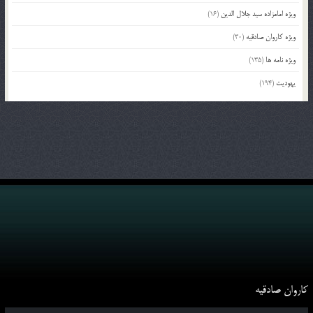
ویژه امامزاده سید جلال الدین
(16)
ویژه کاروان صادقیه
(30)
ویژه نامه ها
(135)
یهودیت
(194)
کاروان صادقیه