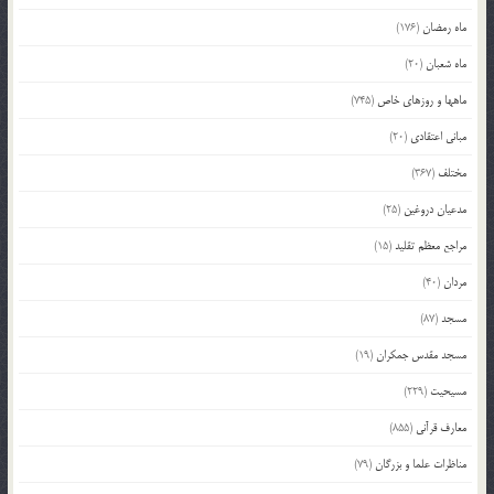
ماه رمضان
(176)
ماه شعبان
(20)
ماهها و روزهای خاص
(745)
مبانی اعتقادی
(20)
مختلف
(367)
مدعیان دروغین
(25)
مراجع معظم تقلید
(15)
مردان
(40)
مسجد
(87)
مسجد مقدس جمکران
(19)
مسیحیت
(229)
معارف قرآنی
(855)
مناظرات علما و بزرگان
(79)