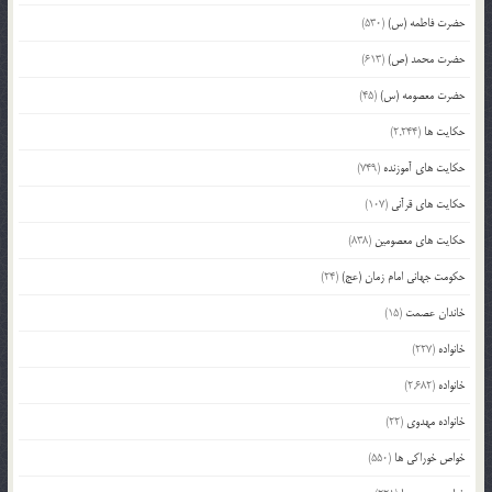
حضرت فاطمه (س)
(530)
حضرت محمد (ص)
(613)
حضرت معصومه (س)
(45)
حکایت ها
(2,244)
حکایت های آموزنده
(749)
حکایت های قرآنی
(107)
حکایت های معصومین
(838)
حکومت جهانی امام زمان (عج)
(24)
خاندان عصمت
(15)
خانواده
(227)
خانواده
(2,682)
خانواده مهدوی
(22)
خواص خوراکی ها
(550)