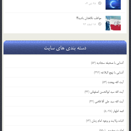
28 دی 04
مواظب نگاهتان باشید!!!
18 اسفند 93
دسته بندی های سایت
آشنایی با صحیفه سجادیه
(56)
آشنایی با نهج البلاغه
(392)
آیت الله بهجت
(54)
آیت الله سید ابوالحسن اصفهانی
(43)
آیت الله سید علی آقا قاضی
(42)
ائمه اطهار
(5,038)
اثبات ولایت و وجود امام زمان
(73)
احادیث موضوعی
(550)