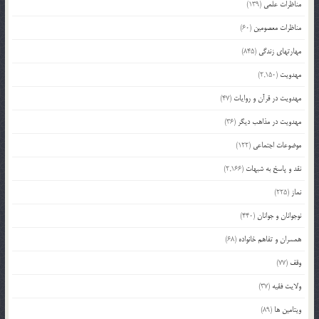
مناظرات علمی
(139)
مناظرات معصومین
(60)
مهارتهای زندگی
(845)
مهدویت
(2,150)
مهدویت در قرآن و روایات
(47)
مهدویت در مذاهب دیگر
(36)
موضوعات اجتماعی
(122)
نقد و پاسخ به شبهات
(2,166)
نماز
(225)
نوجوانان و جوانان
(440)
همسران و تفاهم خانواده
(68)
وقف
(77)
ولایت فقیه
(37)
ویتامین ها
(89)