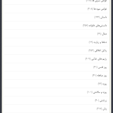
خواص سبزی ها
(228)
خواص میوه ها
(308)
داستان
(146)
دانستنی‌های خانواده
(357)
دجال
(29)
دعاها و زیارت
(19)
رذایل اخلاقی
(252)
رژیم های غذایی
(209)
روز قدس
(31)
روز مباهله
(41)
روزه
(93)
روزه و سلامتی
(101)
زرتشتی
(40)
زنان
(317)