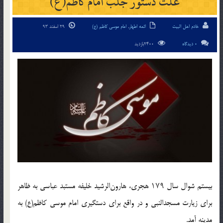
علت دستور جلب امام کاظم(ع)
خادم اهل البیت
ائمه اطهار
,
امام موسی کاظم (ع)
29 اسفند 93
0 دیدگاه
2400بازدید
بیستم شوال سال ۱۷۹ هجری، هارون‌الرشید خلیفه مستبد عباسی به ظاهر
برای زیارت مسجدالنبی و در واقع برای دستگیری امام موسی کاظم(ع) به
مدینه آمد.