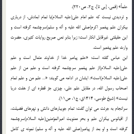
علماً» (قمی، [بی تا]، ج2، ص220).
و تردیدی نیست که علم امام علی(علیه السلام)با تمام ابعادش، از دریاری
بیکران علم پیغمبر اکرم(صلی الله علیه و آله و سلم)سرچشمه گرفته است و
این حقیقتی غیرقابل انکار است؛ زیرا بنابر نص صریح روایات کثیری، حضرت
وارث علم پیغمیر است.
ابن عباس گفته است: «علم پیامبر خدا از خداوند متعال است و علم
علی(علیه السلام)از علم پیغمبر سرچشمه گرفته است و علم من از علم
علی(علیه السلام)است». ایشان در ادامه می گویند: «… علم من و علم تمام
اصحاب رسول الله، در مقابل علم علی، چیزی جز قطره ای از هفت دریا
نیست» (شیخ طوسی، 1414ق، ج1، ص11).
سرانجام به جرئت می توان گفت: تمام جویبارهای دانش و نهرهای فضیلت،
از اقیانوس بیکران علم و بحر معنویت امیرالمؤمنین(علیه السلام)سرچشمه
گرفته است و او بعد از پیامبر(صلی الله علیه و آله و سلم) نمونه ی کامل