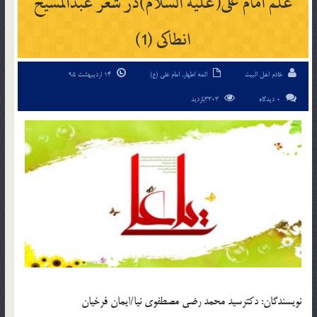
علم امام علی(علیه السلام)در شعر عبدالمسیح
انطاکی (1)
خادم اهل البیت
ائمه اطهار
,
امام علی (ع)
14 اردیبهشت 95
0 دیدگاه
3303بازدید
نویسندگان: دکترسید محمد رضی مصطفوی نیا/ایمان فرخیان