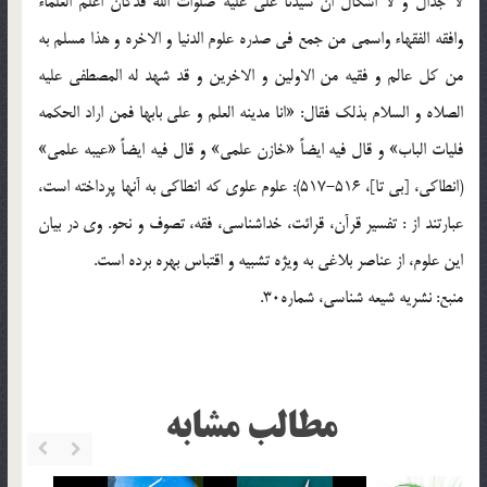
لا جدال و لا اشکال ان سیدنا علی علیه صلوات الله قدکان اعلم العلماء
وافقه الفقهاء واسمی من جمع فی صدره علوم الدنیا و الاخره و هذا مسلم به
من کل عالم و فقیه من الاولین و الاخرین و قد شهد له المصطفی علیه
الصلاه و السلام بذلک فقال: «انا مدینه العلم و علی بابها فمن اراد الحکمه
فلیات الباب» و قال فیه ایضاً «خازن علمی» و قال فیه ایضاً «عیبه علمی»
(انطاکی، [بی تا]، 516-517): علوم علوی که انطاکی به آنها پرداخته است،
عبارتند از : تفسیر قرآن، قرائت، خداشناسی، فقه، تصوف و نحو. وی در بیان
این علوم، از عناصر بلاغی به ویژه تشبیه و اقتباس بهره برده است.
منبع: نشریه شیعه شناسی، شماره30.
مطالب مشابه