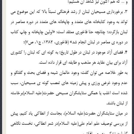
و … که هم اکنون نیز شاهد آن هستیم؛
3. برخورداری مسیحیان لبنان از رشد فرهنگی نسبتاً بالا که این موضوع می
تواند به وجود کتابخانه های متعدد و چاپخانه های متعدد در دوره معاصر در
لبنان بازگردد؛ چنانچه حنا فاخوری معتقد است: «اولین چاپخانه و چاپ کتاب
در دوره ی معاصر در لبنان انجام شد» (فاخوری، 1382، ج1، ص7)؛
4. فضای آزاد موجود در لبنان در طول تاریخ؛ به گونه ای که لبنان را کشوری
آزاد برای بیان عقاید هر مذهب و طایفه ای قرار داده است.
به طور خلاصه می توان گفت: وجود عالمان شیعه و فضای بحث و گفتگو و
عدم وجود غرض ورزی و پیش زمینه های تعصب گونه ی مسیحیان، سبب
شده است اغلب یا همگی ستایشگران مسیحی حضرت(علیه السلام)برخاسته
از لبنان باشند.
در میان ستایشگران حضرت(علیه السلام)، بجاست از انطاکی یاد کنیم. پیش
از بررسی توصیف علم امام علی(علیه السلام)در شعر انطاکی، نخست نگاهی
گذرا به زندگی وی می افکنیم.