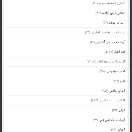
آشنایی با صحیفه سجادیه
(56)
آشنایی با نهج البلاغه
(392)
آیت الله بهجت
(54)
آیت الله سید ابوالحسن اصفهانی
(43)
آیت الله سید علی آقا قاضی
(42)
ائمه اطهار
(5,038)
اثبات ولایت و وجود امام زمان
(73)
احادیث موضوعی
(550)
اخبار
(717)
اخلاق اسلامی
(956)
اخلاق و تربیت اسلامی
(2,836)
ادیان
(474)
ارتباط با امام زمان (عج)
(14)
ازدواج
(371)