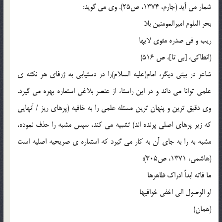
شمار می آید (جارم، 1374، ص25). وی می گوید:
بحر العلوم امیرالمومنین بلا
ریب و فی صدره مثوی لایها
(انطاکی، [بی تا]، ص 516)
شاعر در بیتی دیگر، امام(علیه السلام)را در دستیابی به ژرفای هر نکته ی
علمی توانا می داند و در این راستا، از عنصر بلاغی استعاره بهره می گیرد.
وی دقیق ترین و پنهان ترین مسئله علمی را به خافیه (پرهای ریز / آنهایی
که زیر پرهای اصلی پرنده اند) تشبیه می کند، سپس مشبه را حذف نموده،
مشبه به را به جای آن به کار می گیرد که استعاره ی صریحیه اصلیه است
(هاشمی، 1371، ص305):
ما فاته ابداً ادراک ظاهرها
او الوصول الی اخفی خوافیها
(همان)