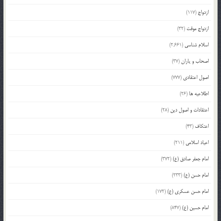
ازدواج
(117)
ازدواج موقت
(32)
اسلام شناسی
(2,661)
اصحاب و یاران
(37)
اصول اعتقادی
(777)
اطلاعیه ها
(26)
اعتقادات و اصول دین
(28)
اعتکاف
(43)
اعیاد اسلامی
(211)
امام جعفر صادق (ع)
(372)
امام حسن (ع)
(233)
امام حسن عسکری (ع)
(172)
امام حسین (ع)
(847)