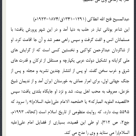
عبدالمسیح فتح الله انطاکی (1291-1341ق/1874-1923م)
این شاعر یونانی تبار در حلب به دنیا آمد و در این شهر پرورش یافت؛ با
مسلمانان انس و الفت گرفت و سپس راهی مصر شد و آن جا اقامت کرد. او
از شاگردان عبدالرحمن کواکبی و نخستین کسی است که از گرایش های
ملی گرایانه و تشکیل دولت عربی یکپارچه و مستقل از ترکان و قدرت های
شرق و غرب سخن گفت. او پس از انتشار چندین نشریه و مجله و پس از
جنگ جهانی اول، برای امرار معاش به خورستان ایران آمد و از ندیمان شیخ
خزعل، معروف به محب اهل بیت، شد و نزد او جایگاه بلندی یافت؛ سپس
«القصیده العلویه المبارکه» یا «ملحمه الامام علی(علیه السلام)» را سرود که
5595 بیت دارد، که روایت منظومی از تاریخ اسلام است (کحاله، 1993م،
جج2، ص 312). او طی این قصیده، بسیاری از فضایل امام علی(علیه
السلام)را می ستاید و وی را مدح می کند.