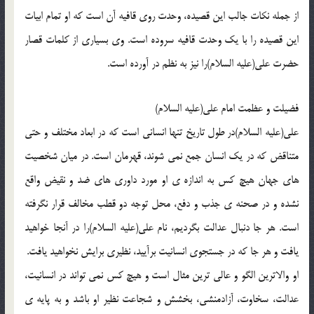
از جمله نکات جالب این قصیده، وحدت روی قافیه آن است که او تمام ابیات
این قصیده را با یک وحدت قافیه سروده است. وی بسیاری از کلمات قصار
حضرت علی(علیه السلام)را نیز به نظم در آورده است.
فضیلت و عظمت امام علی(علیه السلام)
علی(علیه السلام)در طول تاریخ تنها انسانی است که در ابعاد مختلف و حتی
متناقض که در یک انسان جمع نمی شوند، قهرمان است. در میان شخصیت
های جهان هیچ کس به اندازه ی او مورد داوری های ضد و نقیض واقع
نشده و در صحنه ی جذب و دفع، محل توجه دو قطب مخالف قرار نگرفته
است. هر جا دنبال عدالت بگردیم، نام علی(علیه السلام)را در آنجا خواهید
یافت و هر جا که در جستجوی انسانیت برآیید، نظیری برایش نخواهید یافت.
او والاترین الگو و عالی ترین مثال است و هیچ کس نمی تواند در انسانیت،
عدالت، سخاوت، آزادمنشی، بخشش و شجاعت نظیر او باشد و به پایه ی