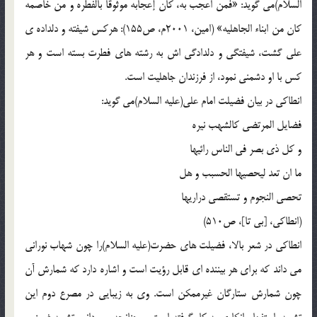
السلام)می گوید: «فمن اعجب به، کان إعجابه موثوقاً بالفطره و من خاصمه
کان من ابناء الجاهلیه» (امین، 2001م، ص155): هرکس شیفته و دلداده ی
علی گشت، شیفتگی و دلدادگی اش به رشته های فطرت بسته است و هر
کس با او دشمنی نمود، از فرزندان جاهلیت است.
انطاکی در بیان فضیلت امام علی(علیه السلام)می گوید:
فضایل المرتضی کالشهب نیره
و کل ذی بصر فی الناس رائیها
ما ان تعد لیحصیها الحسبب و هل
تحصی النجوم و تستقصی دراریها
(انطاکی، [بی تا]، ص510)
انطاکی در شعر بالا، فضیلت های حضرت(علیه السلام)را چون شهاب نورانی
می داند که برای هر بیننده ای قابل رؤیت است و اشاره دارد که شمارش آن
چون شمارش ستارگان غیرممکن است. وی به زیبایی در مصرع دوم این