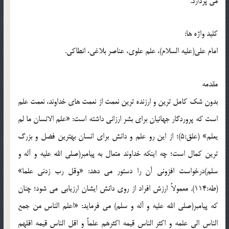
می پردازد.
کلید واژه ها:
امام علی(علیه السلام)، علم علوی، عناصر بلاغی، انطاکی.
مقدمه
بدون شک کامل ترین و ارزنده ترین نعمت از نعمت های خداوند، نعمت علم
است که پروردگار جهانیان برای بشر ارزانی داشته است: «علم الانسان ما لم
یعلم» (علق:5)؛ از این رو علم و دانش برای انسان بهترین فضل و بزرگ
ترین کمال است؛ چه اینکه خداوند متعال به پیامبر(صلی الله علیه و آله و
سلم)درخواست افزونی آن را دستور می دهد: «وقل رب زدنی علما»
(طه:114). معمولاً ارزش افراد از روی دانش ایشان ارزیابی می شود؛ چنان
که پیامبر(صلی الله علیه و آله و سلم) می فرماید: «اعلم الناس من جمع
الناس الی علمه و اکثر الناس قیمه اکثرهم علماً و اقل الناس قیمه اقلهم