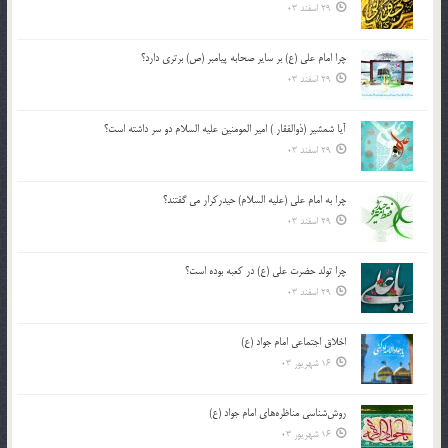
29 اسفند 03
چرا امام علی (ع) بر سایر صحابه پیامبر (ص) برتری دارد؟
29 اسفند 03
آیا شمشیر (ذوالفقار ) امیر المومنین علیه السلام دو سر داشته است؟
29 اسفند 03
چرا به امام علی (علیه السلام) حیدرکرار می گفتند؟
29 اسفند 03
چرا تولد حضرت علی (ع) در کعبه بوده است؟
29 اسفند 03
اخلاق اجتماعی امام جواد (ع)
16 شهریور 03
روش‌شناسی مناظره‌های امام جواد (ع)
16 شهریور 03