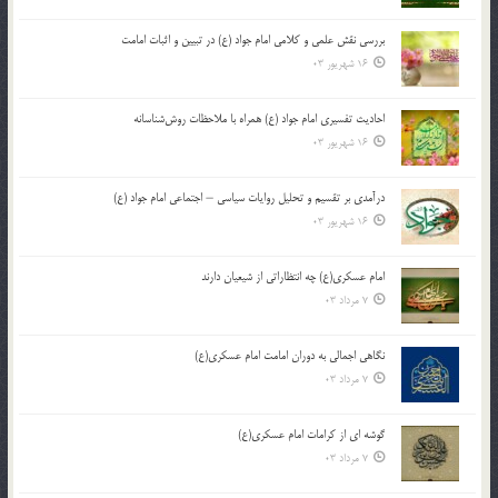
بررسی نقش علمی و کلامی امام جواد (ع) در تبیین و اثبات امامت
16 شهریور 03
احادیث تفسیری امام جواد (ع) همراه با ملاحظات روش‌شناسانه
16 شهریور 03
درآمدی بر تقسیم و تحلیل روایات سیاسی – اجتماعی امام جواد (ع)
16 شهریور 03
امام عسکری(ع) چه انتظاراتی از شیعیان دارند
7 مرداد 03
نگاهی اجمالی به دوران امامت امام عسکری(ع)
7 مرداد 03
گوشه ای از کرامات امام عسکری(ع)
7 مرداد 03