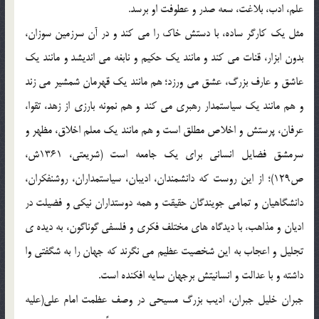
علم، ادب، بلاغت، سعه صدر و عطوفت او برسد.
مثل یک کارگر ساده، با دستش خاک را می کند و در آن سرزمین سوزان،
بدون ابزار، قنات می کند و مانند یک حکیم و نابغه می اندیشد و مانند یک
عاشق و عارف بزرگ، عشق می ورزد؛ هم مانند یک قهرمان شمشیر می زند
و هم مانند یک سیاستمدار رهبری می کند و هم نمونه بارزی از زهد، تقوا،
عرفان، پرستش و اخلاص مطلق است و هم مانند یک معلم اخلاق، مظهر و
سرمشق فضایل انسانی برای یک جامعه است (شریعتی، 1361ش،
ص129)؛ از این روست که دانشمندان، ادیبان، سیاستمداران، روشنفکران،
دانشگاهیان و تمامی جویندگان حقیقت و همه دوستداران نیکی و فضیلت در
ادیان و مذاهب، با دیدگاه های مختلف فکری و فلسفی گوناگون، به دیده ی
تجلیل و اعجاب به این شخصیت عظیم می نگرند که جهان را به شگفتی وا
داشته و با عدالت و انسانیتش برجهان سایه افکنده است.
جبران خلیل جبران، ادیب بزرگ مسیحی در وصف عظمت امام علی(علیه