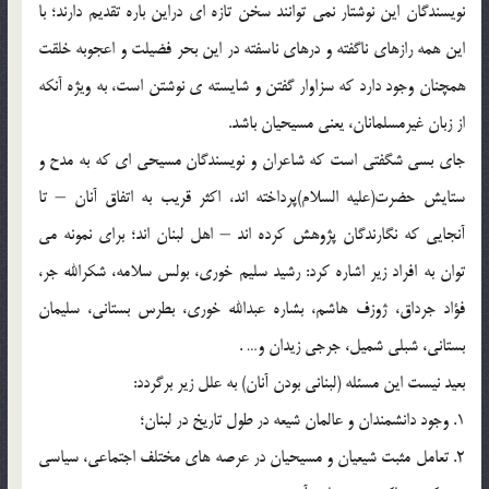
نویسندگان این نوشتار نمی توانند سخن تازه ای دراین باره تقدیم دارند؛ با
این همه رازهای ناگفته و درهای ناسفته در این بحر فضیلت و اعجوبه خلقت
همچنان وجود دارد که سزاوار گفتن و شایسته ی نوشتن است، به ویژه آنکه
از زبان غیرمسلمانان، یعنی مسیحیان باشد.
جای بسی شگفتی است که شاعران و نویسندگان مسیحی ای که به مدح و
ستایش حضرت(علیه السلام)پرداخته اند، اکثر قریب به اتفاق آنان – تا
آنجایی که نگارندگان پژوهش کرده اند – اهل لبنان اند؛ برای نمونه می
توان به افراد زیر اشاره کرد: رشید سلیم خوری، بولس سلامه، شکرالله جر،
فؤاد جرداق، ژوزف هاشم، بشاره عبدالله خوری، بطرس بستانی، سلیمان
بستانی، شبلی شمیل، جرجی زیدان و… .
بعید نیست این مسئله (لبنانی بودن آنان) به علل زیر برگردد:
1. وجود دانشمندان و عالمان شیعه در طول تاریخ در لبنان؛
2. تعامل مثبت شیعیان و مسیحیان در عرصه های مختلف اجتماعی، سیاسی