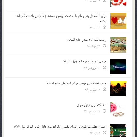
16 شهریور 04
براي اينكه دل پدر و مادر را به دست آوريم و هميشه از ما راضي باشند چكار بايد
بكنيم؟
23 تیر 95
زیارت نامه امام صادق علیه السلام
28 مرداد 95
مراسم شهادت امام صادق (ع) سال 93
10 فروردین 94
جذب کمک های مردمی موکب امام علی علیه السلام
11 شهریور 96
50 نکته برای ازدواج موفق
16 فروردین 94
اجتماع عظیم صادقیون در آستان مقدس امامزاده سید جلال الدین اشرف سال 1396
29 تیر 96