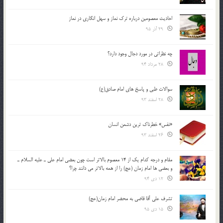
احادیث معصومین درباره ترک نماز و سهل انگاری در نماز
29 آذر 95
چه نظراتی در مورد دجال وجود دارد؟
28 مرداد 94
سوالات طبی و پاسخ های امام صادق(ع)
28 اسفند 93
«نفس» خطرناک ترین دشمن انسان
26 اسفند 93
مقام و درجه كدام يك از 14 معصوم بالاتر است چون بعضي امام علي ـ عليه السلام ـ
و بعضي ها امام زمان (عج) را از همه بالاتر مي دانند چرا؟
12 دی 94
تشرف علي آقا قاضي به محضر امام زمان(عج)
15 دی 95