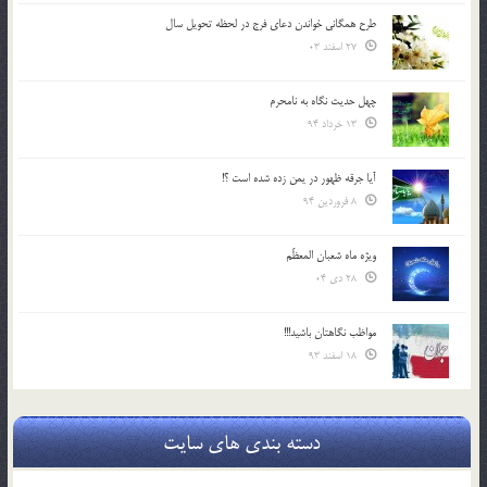
طرح همگانی خواندن دعای فرج در لحظه تحویل سال
27 اسفند 03
چهل حدیث نگاه به نامحرم
13 خرداد 94
آیا جرقه ظهور در یمن زده شده است ؟!
8 فروردین 94
ویژه ماه شعبان المعظّم
28 دی 04
مواظب نگاهتان باشید!!!
18 اسفند 93
دسته بندی های سایت