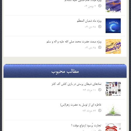
ویژه میلاد امام حسین علیه السلام
2 بهمن 04
ویژه ماه شعبان المعظّم
28 دی 04
ویژه مبعث حضرت محمد صلی الله علیه و اله و سلم
25 دی 04
مطالب محبوب
نمادهای شیطان پرستی در بازی کلش آف کلنز
11 مرداد 94
خاطره ای از توسل به حضرت زهرا(س)
23 خرداد 94
تجارت پُرسود ازدواج موقت !