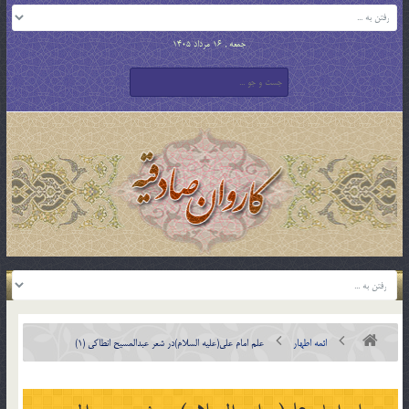
جمعه , 16 مرداد 1405
ائمه اطهار
علم امام علی(علیه السلام)در شعر عبدالمسیح انطاکی (1)