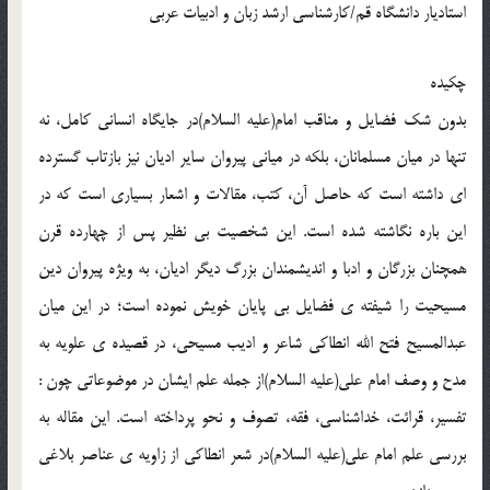
استادیار دانشگاه قم/کارشناسی ارشد زبان و ادبیات عربی
چکیده
بدون شک فضایل و مناقب امام(علیه السلام)در جایگاه انسانی کامل، نه
تنها در میان مسلمانان، بلکه در میانی پیروان سایر ادیان نیز بازتاب گسترده
ای داشته است که حاصل آن، کتب، مقالات و اشعار بسیاری است که در
این باره نگاشته شده است. این شخصیت بی نظیر پس از چهارده قرن
همچنان بزرگان و ادبا و اندیشمندان بزرگ دیگر ادیان، به ویژه پیروان دین
مسیحیت را شیفته ی فضایل بی پایان خویش نموده است؛ در این میان
عبدالمسیح فتح الله انطاکی شاعر و ادیب مسیحی، در قصیده ی علویه به
مدح و وصف امام علی(علیه السلام)از جمله علم ایشان در موضوعاتی چون :
تفسیر، قرائت، خداشناسی، فقه، تصوف و نحو پرداخته است. این مقاله به
بررسی علم امام علی(علیه السلام)در شعر انطاکی از زاویه ی عناصر بلاغی