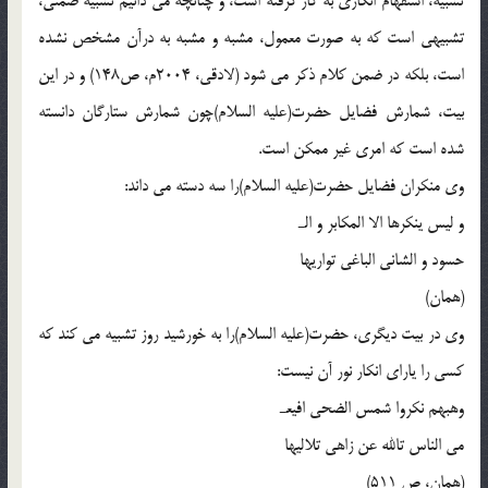
تشبیه، استفهام انکاری به کار گرفته است، و چنانچه می دانیم تشبیه ضمنی،
تشبیهی است که به صورت معمول، مشبه و مشبه به درآن مشخص نشده
است، بلکه در ضمن کلام ذکر می شود (لادقی، 2004م، ص148) و در این
بیت، شمارش فضایل حضرت(علیه السلام)چون شمارش ستارگان دانسته
شده است که امری غیر ممکن است.
وی منکران فضایل حضرت(علیه السلام)را سه دسته می داند:
و لیس ینکرها الا المکابر و الـ
حسود و الشانی الباغی تواریها
(همان)
وی در بیت دیگری، حضرت(علیه السلام)را به خورشید روز تشبیه می کند که
کسی را یارای انکار نور آن نیست:
وهبهم نکروا شمس الضحی افیعـ
می الناس تالله عن زاهی تلالیها
(همان، ص 511)