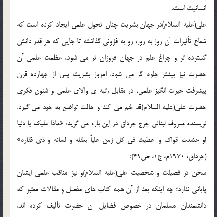
انسانیت است.
علی(علیه السلام)در جهان بشریت چنان تحول علمی ایجاد کرده است که
شعاع تأثیرات آن روز به روز، رو به فزونی گذاشته تا جایی که هر قدر دانش
گسترده تر و چراغ علم در جهان فروزان تر می شود، عظمت علمی آن
حضرت نیز بیشتر جلوه گر می شود. امروز بشریت پس از چهارده قرن
پیشرفت حیرت انگیز علمی، در مقابل رتبه ی والای علمی و شئون فکری
حضرت علی(علیه السلام)قد خم می کند و حالت تواضع به خود می گیرد.
نویسنده معروف لبنانی جرج جرداق در این باره می گوید: «ماذا علیک یا دنیا
لو حشدت قواک و اعطیت فی کل زمن علیاً بعقله و لسانه و ذی فقاره»
(جرداق، 1970م، ج1، ص49):
سخن در فضیلت و شخصیت علی(علیه السلام)و نیز مناقب علمی ایشان
پایانی ندارد؛ چه اینکه بعد از آن همه کتاب های مفصل و مقالات معتبر که
دانشمندان مسلمان در خصوص فضایل آن حضرت تألیف کرده اند،