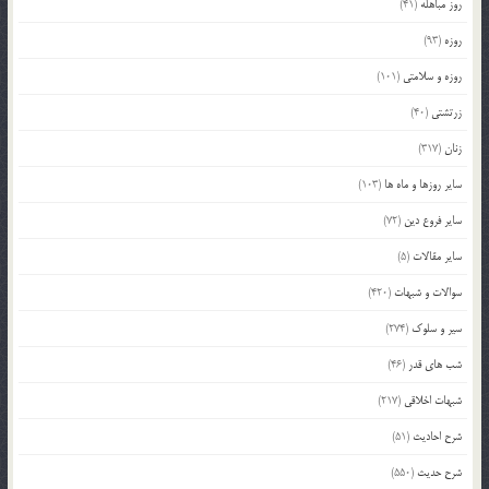
روز مباهله
(41)
روزه
(93)
روزه و سلامتی
(101)
زرتشتی
(40)
زنان
(317)
سایر روزها و ماه ها
(103)
سایر فروع دین
(72)
سایر مقالات
(5)
سوالات و شبهات
(420)
سیر و سلوک
(274)
شب های قدر
(46)
شبهات اخلاقی
(217)
شرح احادیث
(51)
شرح حدیث
(550)