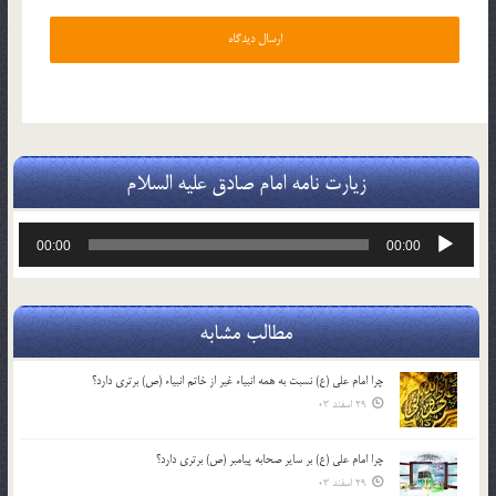
زیارت نامه امام صادق علیه السلام
پخش‌کننده
00:00
00:00
صوت
مطالب مشابه
چرا امام علی (ع) نسبت به همه انبیاء غیر از خاتم انبیاء (ص) برتری دارد؟
29 اسفند 03
چرا امام علی (ع) بر سایر صحابه پیامبر (ص) برتری دارد؟
29 اسفند 03