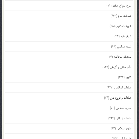
شرح دیوان حافظ
(11)
شناخت امام
(440)
شهید دستغیب
(38)
شیخ مفید
(42)
شیعه شناسی
(69)
صحیفه سجادیه
(4)
طب سنتی و گیاهی
(147)
ظهور
(334)
عبادات اسلامی
(627)
عبادات و فروع دین
(34)
عقاید اسلامی
(70)
علما و بزرگان
(224)
علوم اسلامی
(43)
علوم قرآنی
(343)