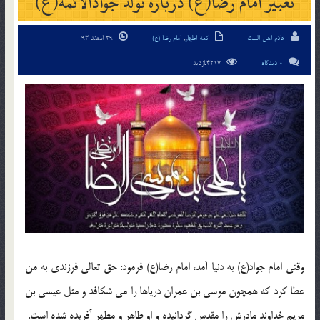
تعبیر امام رضا(ع) درباره تولد جوادالائمه(ع)
خادم اهل البیت
ائمه اطهار
,
امام رضا (ع)
29 اسفند 93
0 دیدگاه
4217بازدید
وقتی امام جواد(ع) به دنیا آمد، امام رضا(ع) فرمود: حق تعالی فرزندی به من
عطا کرد که همچون موسی بن عمران دریاها را می شکافد و مثل عیسی بن
مریم خداوند مادرش را مقدس گردانیده و او طاهر و مطهر آفریده شده است.