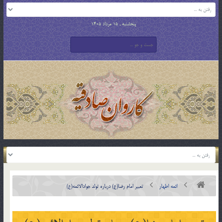
پنجشنبه , 15 مرداد 1405
ائمه اطهار
تعبیر امام رضا(ع) درباره تولد جوادالائمه(ع)