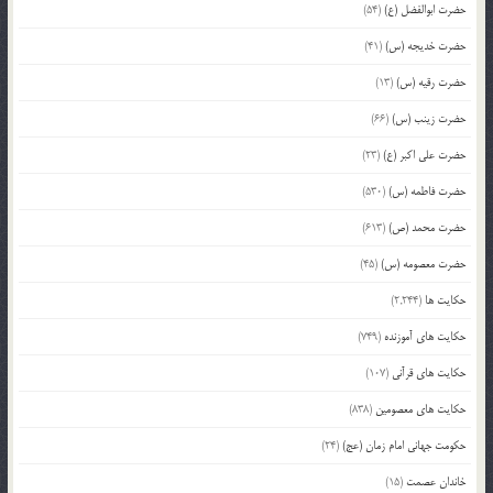
حضرت ابوالفضل (ع)
(54)
حضرت خدیجه (س)
(41)
حضرت رقیه (س)
(13)
حضرت زینب (س)
(66)
حضرت علی اکبر (ع)
(23)
حضرت فاطمه (س)
(530)
حضرت محمد (ص)
(613)
حضرت معصومه (س)
(45)
حکایت ها
(2,244)
حکایت های آموزنده
(749)
حکایت های قرآنی
(107)
حکایت های معصومین
(838)
حکومت جهانی امام زمان (عج)
(24)
خاندان عصمت
(15)