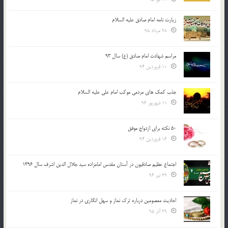
زیارت نامه امام صادق علیه السلام
28 مرداد 95
مراسم شهادت امام صادق (ع) سال 93
10 فروردین 94
جذب کمک های مردمی موکب امام علی علیه السلام
11 شهریور 96
50 نکته برای ازدواج موفق
16 فروردین 94
اجتماع عظیم صادقیون در آستان مقدس امامزاده سید جلال الدین اشرف سال 1396
29 تیر 96
احادیث معصومین درباره ترک نماز و سهل انگاری در نماز
29 آذر 95