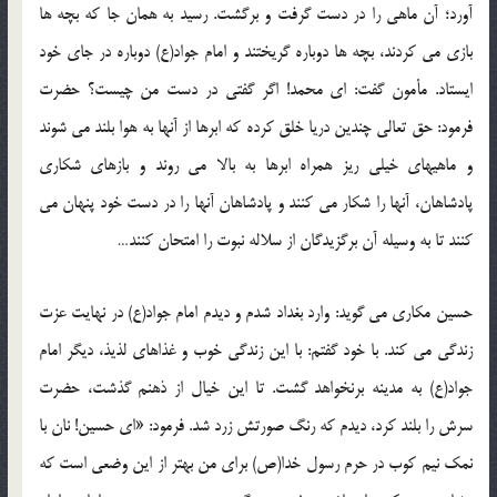
آورد؛ آن ماهی را در دست گرفت و برگشت. رسید به همان جا که بچه ها
بازی می کردند، بچه ها دوباره گریختند و امام جواد(ع) دوباره در جای خود
ایستاد. مأمون گفت: ای محمد! اگر گفتی در دست من چیست؟ حضرت
فرمود: حق تعالی چندین دریا خلق کرده که ابرها از آنها به هوا بلند می شوند
و ماهیهای خیلی ریز همراه ابرها به بالا می روند و بازهای شکاری
پادشاهان، آنها را شکار می کنند و پادشاهان آنها را در دست خود پنهان می
کنند تا به وسیله آن برگزیدگان از سلاله نبوت را امتحان کنند…
حسین مکاری می گوید: وارد بغداد شدم و دیدم امام جواد(ع) در نهایت عزت
زندگی می کند. با خود گفتم: با این زندگی خوب و غذاهای لذیذ، دیگر امام
جواد(ع) به مدینه برنخواهد گشت. تا این خیال از ذهنم گذشت، حضرت
سرش را بلند کرد، دیدم که رنگ صورتش زرد شد. فرمود: «ای حسین! نان با
نمک نیم کوب در حرم رسول خدا(ص) برای من بهتر از این وضعی است که