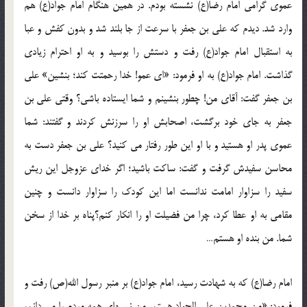
عموی گرامی امام رضا(ع) نشسته بودم. در همین هنگام امام جواد(ع) هم
وارد شد. دیدم که علی بن جعفر با سرعت از جا بلند شد و بدون کفش و عبا
به استقبال امام جواد(ع) رفت و دستش را بوسید و به او احترام زیادی
گذاشت. امام جواد(ع) به او فرمود: «ای عمو! خدا رحمتت کند؛ بنشین» علی
بن جعفر گفت: آقای من! چطور بنشینم و شما ایستاده باشی؟ وقتی علی بن
جعفر به جای خود برگشت، اصحابش او را سرزنش کردند و گفتند: شما
عموی پدر او هستید و با او این طور رفتار می کنید؟ علی بن جعفر دست به
محاسن سفیدش گرفت و گفت: ساکت باشید؛ اگر خدای عزوجل این ریش
سفید را سزاوار امامت ندانست اما این کودک را سزاوار دانست و چنین
مقامی به او عطا کرد، چرا من فضیلت او را انکار کنم؟پناه بر خدا از سخن
شما. من بنده او هستم…
امام رضا(ع) که به شهادت رسید، امام جواد(ع) بر منبر رسول الله(ص) رفت و
فرمود: «من محمدبن علی الجواد هستم. من نسبهای همه مردم را می دانم،