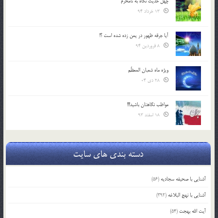
چهل حدیث نگاه به نامحرم
13 خرداد 94
آیا جرقه ظهور در یمن زده شده است ؟!
8 فروردین 94
ویژه ماه شعبان المعظّم
28 دی 04
مواظب نگاهتان باشید!!!
18 اسفند 93
دسته بندی های سایت
آشنایی با صحیفه سجادیه
(56)
آشنایی با نهج البلاغه
(392)
آیت الله بهجت
(54)