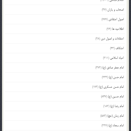
اسلام شناسی
(2,661)
اصحاب و یاران
(37)
اصول اعتقادی
(777)
اطلاعیه ها
(26)
اعتقادات و اصول دین
(28)
اعتکاف
(43)
اعیاد اسلامی
(211)
امام جعفر صادق (ع)
(372)
امام حسن (ع)
(233)
امام حسن عسکری (ع)
(172)
امام حسین (ع)
(847)
امام رضا (ع)
(182)
امام زمان (عج)
(583)
امام سجاد (ع)
(227)