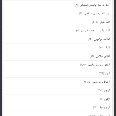
آیت الله سید ابوالحسن اصفهانی
(43)
آیت الله سید علی آقا قاضی
(42)
ائمه اطهار
(5,038)
اثبات ولایت و وجود امام زمان
(73)
احادیث موضوعی
(550)
اخبار
(717)
اخلاق اسلامی
(956)
اخلاق و تربیت اسلامی
(2,836)
ادیان
(474)
ارتباط با امام زمان (عج)
(14)
ازدواج
(371)
ازدواج
(117)
ازدواج موقت
(32)