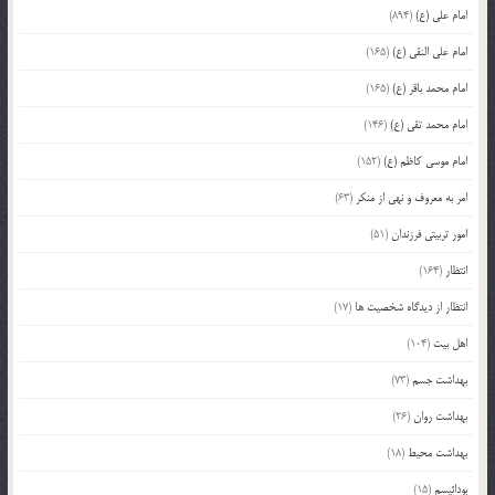
امام علی (ع)
(894)
امام علی النقی (ع)
(165)
امام محمد باقر (ع)
(165)
امام محمد تقی (ع)
(146)
امام موسی کاظم (ع)
(152)
امر به معروف و نهی از منکر
(63)
امور تربیتی فرزندان
(51)
انتظار
(164)
انتظار از دیدگاه شخصیت ها
(17)
اهل بیت
(104)
بهداشت جسم
(73)
بهداشت روان
(26)
بهداشت محیط
(18)
بودائیسم
(15)