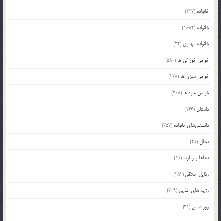
خانواده
(227)
خانواده
(2,682)
خانواده مهدوی
(22)
خواص خوراکی ها
(550)
خواص سبزی ها
(228)
خواص میوه ها
(308)
داستان
(146)
دانستنی‌های خانواده
(357)
دجال
(29)
دعاها و زیارت
(19)
رذایل اخلاقی
(252)
رژیم های غذایی
(209)
روز قدس
(31)