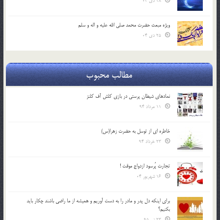
28 دی 04
ویژه مبعث حضرت محمد صلی الله علیه و اله و سلم
25 دی 04
مطالب محبوب
نمادهای شیطان پرستی در بازی کلش آف کلنز
11 مرداد 94
خاطره ای از توسل به حضرت زهرا(س)
23 خرداد 94
تجارت پُرسود ازدواج موقت !
16 شهریور 04
براي اينكه دل پدر و مادر را به دست آوريم و هميشه از ما راضي باشند چكار بايد
بكنيم؟
23 تیر 95