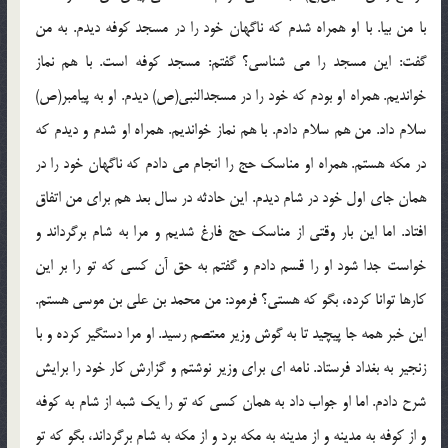
با من بیا. با او همراه شدم که ناگهان خود را در مسجد کوفه دیدم. به من
گفت: این مسجد را می شناسی؟ گفتم: مسجد کوفه است. با هم نماز
خواندیم. همراه او بودم که خود را در مسجدالنبی(ص) دیدم. او به پیامبر(ص)
سلام داد. من هم سلام دادم. با هم نماز خواندیم. همراه او شدم و دیدم که
در مکه هستم. همراه او مناسک حج را انجام می دادم که ناگهان خود را در
همان جای اول خود در شام دیدم. این حادثه در سال بعد هم برای من اتفاق
افتاد. اما این بار وقتی از مناسک حج فارغ شدیم و مرا به شام برگرداند و
خواست جدا شود او را قسم دادم و گفتم به حق آن کسی که تو را بر این
کارها توانا کرده، بگو که هستی؟ فرمود: من محمد بن علی بن موسی هستم.
این خبر همه جا پیچید تا به گوش وزیر معتصم رسید. او مرا دستگیر کرده و با
زنجیر به بغداد فرستاد. نامه ای برای وزیر نوشتم و گزارش کار خود را برایش
شرح دادم. اما او جواب داد به همان کسی که تو را یک شبه از شام به کوفه
و از کوفه به مدینه و از مدینه به مکه برد و از مکه به شام برگرداند، بگو که تو