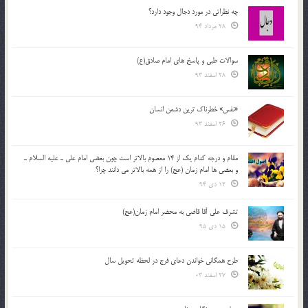
چه نظراتی در مورد دجال وجود دارد؟
28 مرداد 94
سوالات طبی و پاسخ های امام صادق(ع)
28 اسفند 93
«نفس» خطرناک ترین دشمن انسان
26 اسفند 93
مقام و درجه كدام يك از 14 معصوم بالاتر است چون بعضي امام علي ـ عليه السلام ـ
و بعضي ها امام زمان (عج) را از همه بالاتر مي دانند چرا؟
12 دی 94
تشرف علي آقا قاضي به محضر امام زمان(عج)
15 دی 95
طرح همگانی خواندن دعای فرج در لحظه تحویل سال
27 اسفند 03