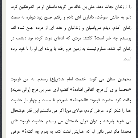
را از زندان نجات دهد. علی بن خالد می گوید: داستان او مرا اندوهگین کرد.
دلم به حالش سوخت، دلداری اش دادم و رفتم. صبح زود دوباره به سمت
زندان آمدم. دیدم سرپاسبان و زندانبان و عده ای از مردم جمع شده اند.
پرسیدم چه خبر است؟ گفتند: مردی که ادعای نبوت کرده بود دیشب در
زندان گم شده. معلوم نیست به زمین فرو رفته یا پرنده ای او را با خود برده
است.
محمدبن سنان می گوید: خدمت امام هادی(ع) رسیدم. به من فرمود:
«محمد! برای آل فرج، اتفاقی افتاده؟» گفتم: آری عمر بن فرج (والی مدینه)
وفات کرد. حضرت فرمود: «الحمدلله». شمردم تا بیست و چهار بار حضرت
خدا را شکر کرد. عرض کردم: مولای من! اگر می دانستم این قدر خوشحال
می شوید پابرهنه و دوان دوان خدمتتان می رسیدم. حضرت فرمود: «ای
محمد! مگر نمی دانی او که خدایش لعنت کند، به پدرم چه گفته؟» عرض