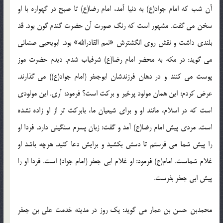
آن شب که امام جواد(ع) به دنیا آمد، امام رضا(ع) تا صبح در گهواره با او
سخن می گفت. مشهور است که رنگ صورت آن حضرت گندم گون بود. قد
بلندی داشت و نقش روی انگشترش «نعم القادرالله» بود. ابویحیی صنعانی
می گوید: در مکه به محضر امام رضا(ع) شرفیاب شدم. دیدم حضرت موز
پوست می کنند و در دهان فرزندشان ابوجعفر (امام جواد(ع)) می گذارند.
عرض کردم: این همان مولود پرخیر و برکت است؟ فرمود: آری. این مولودی
است که در اسلام، مانند او و برای شیعیان ما، بابرکت تر از او زاده نشده
است. مردی پیش امام رضا(ع) آمد و گفت: زبان پسرم سنگینی دارد. فردا او
را پیش شما می فرستم تا دستی بکشید و برایش دعا کنید. هرچه باشد او
غلام شماست. امام(ع) فرمود: او غلام ابی جعفر (امام جواد) است. فردا او را
پیش ابی جعفر بفرست.
محمدبن حسن بن عمار می گوید: یک روز در مدینه خدمت علی بن جعفر