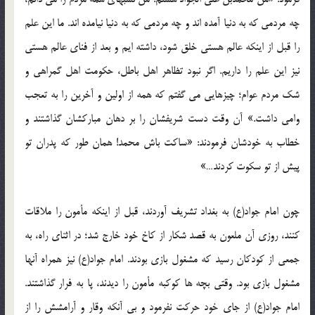
چه مردمی که به دنیا آمده اند و چه مردمی که به دنیا نیامده اند. ما این علم
را قبل از اینکه عالم هستی خلق شود، داشته ایم و بعد از فنای عالم هستی
نیز این علم را داریم. اگر نبود تظاهر اهل باطل، حکومت اهل گمراهی و
شک مردم عوام؛ چیزهایی می گفتم که همه از اولین و آخرین را به تعجب
وامی داشت.» آن وقت دست شریفشان را بر دهان مبارکشان گذاشتند و
خطاب به خودشان فرمودند: «ساکت باش محمد! همان طور که پدران تو
پیش از تو سکوت کردند…»
چون امام جواد(ع) به بغداد تشریف آوردند، قبل از اینکه مأمون را ملاقات
کنند، روزی آن ملعون به قصد شکار از کاخ خود خارج شد؛ در اثنای راه، به
جمعی از کودکان رسید که مشغول بازی بودند. امام جواد(ع) نیز همراه آنها
مشغول بازی بود. وقتی بچه ها کوکبه مأمون را دیدند، پا به فرار گذاشتند.
امام جواد(ع) از جای خود حرکت نفرمود و بی آنکه وقار و آرامشش را از