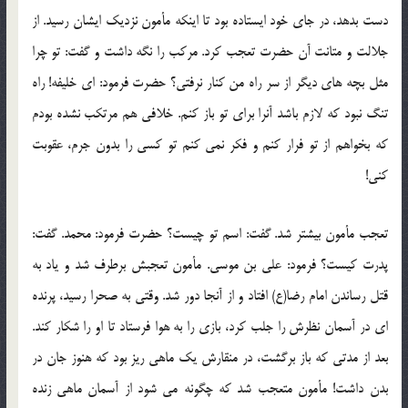
دست بدهد، در جای خود ایستاده بود تا اینکه مأمون نزدیک ایشان رسید. از
جلالت و متانت آن حضرت تعجب کرد. مرکب را نگه داشت و گفت: تو چرا
مثل بچه های دیگر از سر راه من کنار نرفتی؟ حضرت فرمود: ای خلیفه! راه
تنگ نبود که لازم باشد آنرا برای تو باز کنم. خلافی هم مرتکب نشده بودم
که بخواهم از تو فرار کنم و فکر نمی کنم تو کسی را بدون جرم، عقوبت
کنی!
تعجب مأمون بیشتر شد. گفت: اسم تو چیست؟ حضرت فرمود: محمد. گفت:
پدرت کیست؟ فرمود: علی بن موسی. مأمون تعجبش برطرف شد و یاد به
قتل رساندن امام رضا(ع) افتاد و از آنجا دور شد. وقتی به صحرا رسید، پرنده
ای در آسمان نظرش را جلب کرد، بازی را به هوا فرستاد تا او را شکار کند.
بعد از مدتی که باز برگشت، در منقارش یک ماهی ریز بود که هنوز جان در
بدن داشت! مأمون متعجب شد که چگونه می شود از آسمان ماهی زنده