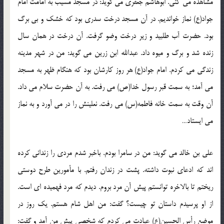
مشاهده می کنی. ابوهاشم جعفری می گوید: در مسجد مسیب به امامت امام
جواد(ع) نماز خواندیم. در آن مسجد درخت سدری بود که خشک و بی برگ
بود. حضرت آب طلبید و زیر درخت وضو گرفت. آن درخت در همان سال
زنده شد و برگ و میوه داد. عبدالله ابن زرین می گوید: من در شهر مدینه
زندگی می کردم. امام جواد(ع) هر روز کارشان بود که هنگام ظهر به مسجد
می آمد؛ به سمت قبر رسول خدا(ص) می رفت. به آن حضرت سلام می داد.
آن وقت به سمت خانه فاطمه(س) می رفت. نعلینش را در می آورد و به نماز
می ایستاد…
علی بن خالد می گوید: من در سامرا بودم. باخبر شدم مردی را زندانی کرده
اند که ادعای نبوت داشته. پشت در زندان رفتم. با مأمورین طرح دوستی
ریختم تا بالاخره توانستم پیش آن مرد بروم. دیدم که مرد فهمیده ای است.
از او پرسیدم داستان تو چیست؟ گفت: من اهل شام هستم. یک روز در
موضع رأس الحسین(ع) عبادت می کردم که شخصی پیش من آمد و گفت: