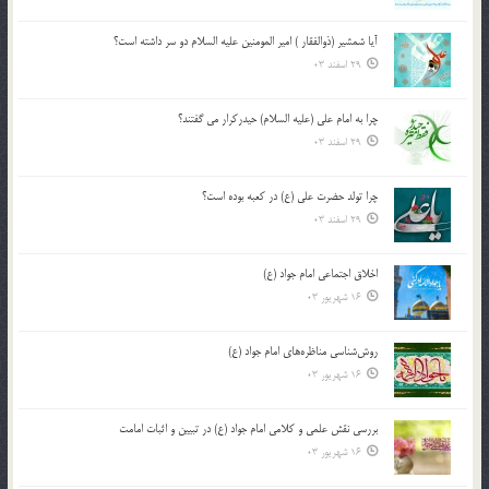
آیا شمشیر (ذوالفقار ) امیر المومنین علیه السلام دو سر داشته است؟
29 اسفند 03
چرا به امام علی (علیه السلام) حیدرکرار می گفتند؟
29 اسفند 03
چرا تولد حضرت علی (ع) در کعبه بوده است؟
29 اسفند 03
اخلاق اجتماعی امام جواد (ع)
16 شهریور 03
روش‌شناسی مناظره‌های امام جواد (ع)
16 شهریور 03
بررسی نقش علمی و کلامی امام جواد (ع) در تبیین و اثبات امامت
16 شهریور 03