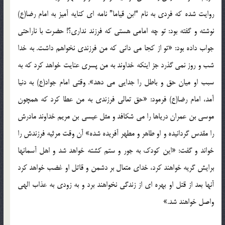
روایت شده که فردی به نام “ابن قیاما” نامه ای کنایه آمیز به امام رضا(ع)
نوشته و گفته بود: تو چه امامی هستی که فرزند نداری؟! حضرت با ناراحتی
جواب داده بود: «تو از کجا می دانی که من فرزندی نخواهم داشت. به خدا
شب و روز نمی گذرد جز اینکه خداوند به من پسری عنایت خواهد کرد که به
سبب او میان حق و باطل را جدایی می دهد». وقتی امام جواد(ع) به دنیا
آمد، امام رضا(ع) فرمود: «حق تعالی فرزندی به من عطا کرد که همچون
موسی بن عمران دریاها را می شکافد و مثل عیسی بن مریم خداوند مادرش
را مقدس گردانیده و او طاهر و مطهر آفریده شده» آن وقت مرثیه فرزندش را
خواند و گفت: «این کودک به جور و ستم کشته خواهد شد و اهل آسمانها
برایش گریه خواهند کرد، خدای متعال بر دشمن و قاتل او غضب خواهد کرد
آنها بعد از قتل او بهره ای از زندگی نخواهند برد و به زودی به عذاب الهی
واصل خواهند شد.»