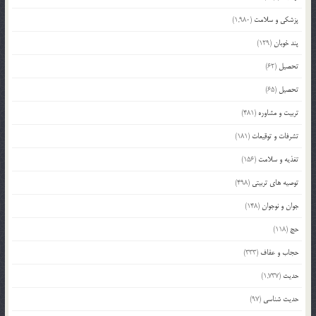
پزشکی و سلامت
(1,980)
پند خوبان
(129)
تحصیل
(62)
تحصیل
(65)
تربیت و مشاوره
(481)
تشرفات و توقیعات
(181)
تغذیه و سلامت
(156)
توصیه های تربیتی
(498)
جوان و نوجوان
(148)
حج
(118)
حجاب و عفاف
(333)
حدیث
(1,737)
حدیث شناسی
(97)