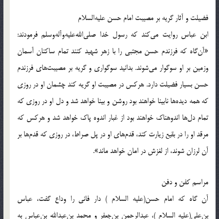
فضیلت و آثار گریه بر مصیبت امام حسن علیه‌السلام
ابن عباس روایت می‌کند که رسول خدا صلی‌الله‌علیه‌و‌آله‌وسلم فرمودند:
«آن‌گاه که فرزندم حسن مجتبی را با زهر شهید کنند تمام ساکنان آسمان
وزمین بر او سوگوار می‌شوند. بدانید سوگواری و گریه بر مصیبت‌های فرزندم
حسن بسیار فضیلت دارد. هرکس در مصیبت او گریه کند چشمان او در روزی
که همه دیده‌ها نابینا خواهند بود روشن و بینا خواهد شد و دل او در روزی که
تمام دل‌ها اندوهناک خواهند بود از غبار اندوه پاک خواهد شد و هرکس که
مرقد او را در بقیع زیارت کند، قدم‌های او در پل صراط، در روزی که قدم‌ها بر
آن لرزان شوند، از لغزش در امان خواهد ماند».
مراسم كفن و دفن
آن گاه كه امام حسن(علیه السلام )‌ دار فانى را وداع گفت، عباس
بن‌على(علیه السلام )‌، عبدالرحمن بن‌جعفر و محمد بن‌عبدالله بن‌عباس به