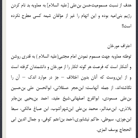
هدف از نسبت مسموميت‌حسن بن‌على [عليه السلام] به معاويه بد نام كردن
رژيم بنى‌اميه بوده و اين اتهام را غير از مؤلفان شيعه كسى مطرح نكرده
است!!
اعتراف مورخان
توطئه معاويه جهت مسموم نمودن امام مجتبى(علیه السلام )‌ به قدرى روشن
و آشكار است كه فرصت هر گونه انكار را از مورخان و دانشمندان گرفته است
و از اين‌روست كه آنان بدون اختلاف – جز در موارد اندك – آن را
نگاشته‌اند، از جمله آنهاست: ابن‌حجر عسقلانى، ابوالحسن على بن‌حسين
بن‌على مسعودى، ابوالفرج اصفهانى،شيخ مفيد، احمد بن‌يحيى بن‌جابر
بلاذري، ابن‌عبدالبر، محمد بن‌على ابن‌شهرآشوب، ابن صباغ مالكى، سبط
ابن‌جوزى، سيوطى، حاكم نيشابورى،احمد بن‌اعثم كوفى، و جمال الدين ابى
الحجاج يوسف المزى.