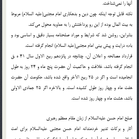
آنها را نمى‌شناخت.
نكته قابل توجه اينكه چون دين و بدهكارى امام مجتبى(علیه السلام) مربوط
به بيت المال بوده از اين رو پرداختنش را به معاويه محول مى‌كند.
بنابراين، روشن شد كه شرايط و موراد صلحنامه بسيار دقيق و اساسى بود و
باء;ء درايت و پيش بينى امام مجتبى(علیه السلام) انجام گرفته است.
قرارداد مصالحه و اعلان آن، چنانچه در پانزدهم ربيع الاول سال 41 ه .ق
انجام گرفته باشد، خلافت و حاكميت آن حضرت پنج ماه و 24 روز به طول
انجاميده است و اگر در 25 ربيع الآخر واقع شده باشد، حكومت آن حضرت
هفت ماه و چهار روز طول كشيده است. و بالاخره اگر 25 جمادى الاولى
باشد، هشت ماه و چهار روز شده است.
صلح امام حسن علیه‌السلام از زبان مقام معظم رهبری
آثار و برکات تدبیر خردمندانه امام حسن مجتبی علیه‌السلام برای امت