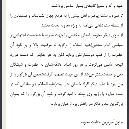
علیه و آله و سلم) گام‌هاى بسيار اساسى برداشت.
تا سيره و سنت پيامبر و اهل بيتش را به مردم جهان بشناساند و مسلمانان را
از سلطه ستم‌شاهى بنى‌اميه به ويژه معاويه نجات بخشد.
از سوى ديگر معاويه راه‌هاى مختلفى را جهت مبارزه با شخصيت اجتماعى و
سياسى امام مجتبى(علیه السلام )‌ برگزيد تا موقعيت والا و پر نفوذ آن
حضرت را از قلب دوستدارانش بزدايد لكن به هر جنايتى كه دست مى‌زد
نتيجه عكس مى‌گرفت و هر روز تعداد علاقه‌مندان به حضرت و شيفتگان
دين و حقيقت‌بيشتر مى‌شد از اين جهت تصميم گرفت‌شخص آن بزرگوار را از
بين ببرد تا شايد ديگر افراد خاندان اهل بيت(علیه السلام )‌ و ساداتى كه در
صدد مبارزه با رژيم وى بودند نا اميد گردند و خود آن بزرگوار را كه بعنوان
بزرگترين سد و مانع سر راهش بود از ميان بردارد.
جنون‌آميزترين جنايت معاويه