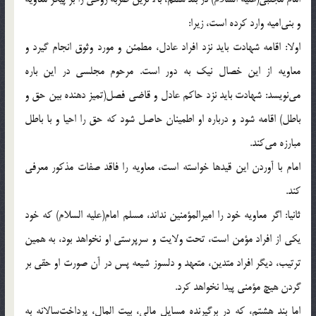
و بنى‌اميه وارد كرده است، زيرا:
اولا: اقامه شهادت بايد نزد افراد عادل، مطمئن و مورد وثوق انجام گيرد و
معاويه از اين خصال نيك به دور است. مرحوم مجلسى در اين باره
مى‌نويسد: شهادت بايد نزد حاكم عادل و قاضى فصل(تميز دهنده بين حق و
باطل) اقامه شود و درباره او اطمينان حاصل شود كه حق را احيا و با باطل
مبارزه مى‌كند.
امام با آوردن اين قيدها خواسته است، معاويه را فاقد صفات مذكور معرفى
كند.
ثانيا: اگر معاويه خود را اميرالمؤمنين نداند، مسلم امام(علیه السلام) كه خود
يكى از افراد مؤمن است، تحت ولايت و سرپرستى او نخواهد بود، به همين
ترتيب، ديگر افراد متدين، متعهد و دلسوز شيعه پس در آن صورت او حقى بر
گردن هيچ مؤمنى پيدا نخواهد كرد.
اما بند هشتم، كه در برگيرنده مسايل مالى، بيت المال، پرداخت‌سالانه به