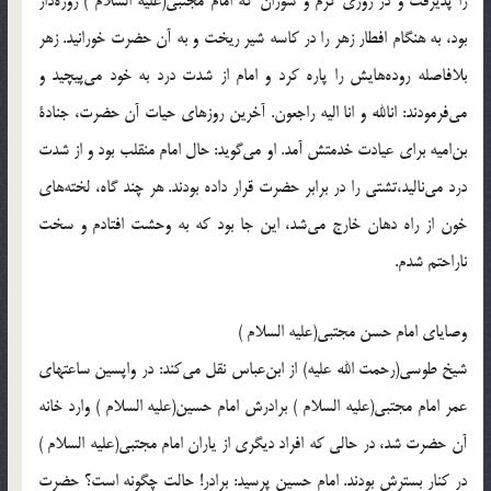
را پذيرفت و در روزى گرم و سوزان كه امام مجتبى(علیه السلام )‌ روزه‌دار
بود، به هنگام افطار زهر را در كاسه شير ريخت و به آن حضرت خورانيد. زهر
بلافاصله روده‌هايش را پاره كرد و امام از شدت درد به خود مى‌پيچيد و
مى‌فرمودند: انالله و انا اليه راجعون. آخرين روزهاى حيات آن حضرت، جنادة
بن‌اميه براى عيادت خدمتش آمد. او مى‌گويد: حال امام منقلب بود و از شدت
درد مى‌ناليد،تشتى را در برابر حضرت قرار داده بودند. هر چند گاه، لخته‌هاى
خون از راه دهان خارج مى‌شد، اين جا بود كه به وحشت افتادم و سخت
ناراحتم شدم.
وصاياى امام حسن مجتبى(علیه السلام )‌
شيخ طوسى(رحمت الله علیه) از ابن‌عباس نقل مى‌كند: در واپسين ساعتهاى
عمر امام مجتبى(علیه السلام )‌ برادرش امام حسين(علیه السلام )‌ وارد خانه
آن حضرت شد، در حالى كه افراد ديگرى از ياران امام مجتبى(علیه السلام )‌
در كنار بسترش بودند. امام حسين پرسيد: برادر! حالت چگونه است؟ حضرت