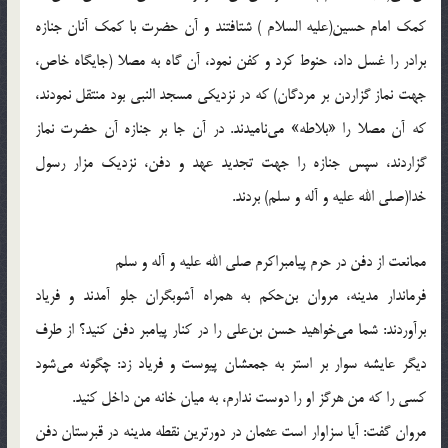
كمك امام حسين(علیه السلام )‌ شتافتند و آن حضرت با كمك آنان جنازه
برادر را غسل داد، حنوط كرد و كفن نمود، آن گاه به مصلا (جايگاه خاص،
جهت نماز گزاردن بر مردگان) كه در نزديكى مسجد النبى بود منتقل نمودند،
كه آن مصلا را «بلاطه‌» مى‌ناميدند. در آن جا بر جنازه آن حضرت نماز
گزاردند، سپس جنازه را جهت تجديد عهد و دفن، نزديك مزار رسول
خدا(صلی الله علیه و آله و سلم) بردند.
ممانعت از دفن در حرم پيامبراکرم صلی الله علیه و آله و سلم
فرماندار مدينه، مروان بن‌حكم به همراه آشوبگران جلو آمدند و فرياد
برآوردند: شما مى‌خواهيد حسن بن‌على را در كنار پيامبر دفن كنيد؟ از طرف
ديگر عايشه سوار بر استر به جمعشان پيوست و فرياد زد: چگونه مى‌شود
كسى را كه من هرگز او را دوست ندارم، به ميان خانه من داخل كنيد.
مروان گفت: آيا سزاوار است عثمان در دورترين نقطه مدينه در قبرستان دفن