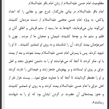
مظلومیت امام حسن علیه‌السلام از زبان امام باقر علیه‌السلام
امام باقر علیه‌السلام در بیانی جان‌گداز، شرح جور و جفایی را که اجداد
پاکش، به ویژه امام حسن مجتبی علیه‌السلام از دست مردمان کشیدند
این‌گونه بیان می‌فرمایند: «چه‌ها به ما رسید از ستم قریش و اتفاق آنان بر
ظلم و ستم ما، و چه‌ها کشیدند شیعیان و محبان ما از مردم… چون با
امیرمؤمنان بیعت کردند، آن را شکستند و به روی او شمشیر کشیدند… تا او را
شهید کردند. پس با پسرش امام حسن علیه‌السلام بیعت نمودند و بعد از بیعت
با او، مکر کردند تا آنجا که می‌خواستند او را به دشمن تحویل دهند و اهل
عراق بر روی او ایستادند و بر پهلویش خنجر زدند و خیمه‌اش را غارت کردند
و او را مضطر گردانیدند تا آنجا که با معاویه صلح نمود…. بیست هزار نفر از
اهل عراق با امام حسن علیه‌السلام بیعت کردند و به روی او شمشیر کشیدند
و هنوز بیعت‌های آن حضرت در گردن ایشان بود که او را به شهادت
رساندند».