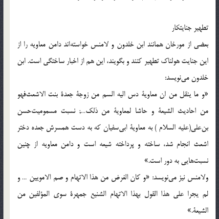
تطهير جنايتكار
بعضى از مورخان همانند ابن خلدون و لامنس خواسته‌اند دامن معاويه را از
اين جنايت هولناك تطهير كنند و بگويند، اين هم از اخبار ساختگى است. ابن
خلدون مى‌نويسد:
«و ما ينقل من ان معاوية دس اليه السم من زوجة جعدة بنت الاشعث‌فهو
من احاديث الشيعة و حاشا لمعاوية من ذلك…; نسبت مسموميت‌حسن
بن‌على(علیه السلام )‌ به معاوية ابى‌سفيان كه به دست همسرش جعده دختر
اشعث انجام شد، ساخته و پرداخته شيعه است و دامن معاويه از چنين
نسبت‌هايى به دور است.»
ولامنس نيز مى‌نويسد: «و كان الغرض من هذا الاتهام و صم الامويين … و
لم يجرا على هذا القول بهذا الاتهام الشنيع جمهرة سوى المؤلفين من
الشيعة.»