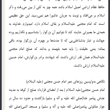
حافظ نظام ارزشی اصیل اسلام باشد. همه چیز به کلی از بین می‌رفت و ذکر
اسلام بر می‌افتاد و نوبت به جریان عاشورا هم نمی‌رسید. این حق عظیمی
است که امام مجتبی علیه‌السلام بر بقای اسلام دارد. امیدوارم خداوند به
همه‌ی ما بصیرتی عنایت کند تا بتوانیم آن بزرگوار را بشناسیم و نگذاریم پرده
جهالت و غبار بدشناختی‌یی که تا مدت‌ها بر چهره آن بزرگوار بوده، باقی
بماند؛ یعنی حقیقت را باید همه بفهمند و بدانند که صلح امام مجتبی
علیه‌السلام همان قدر ارزش داشت که شهادت برادر بزرگوارش، امام حسین
علیه‌السلام ارزش داشت.
نگاهى به‌واپسين روزهاى عمر امام حسن مجتبى (عليه السلام)
امام حسن مجتبى(علیه السلام )‌ بعد از امضاى قرارداد صلح از كوفه به مدينه
جدش پيامبر خدا(صلی الله علیه و آله و سلم) بازگشت و حدود ده سال در
جوار ملكوتى پيامبر(صلی الله علیه و آله و سلم) و مسجد النبى(صلی الله