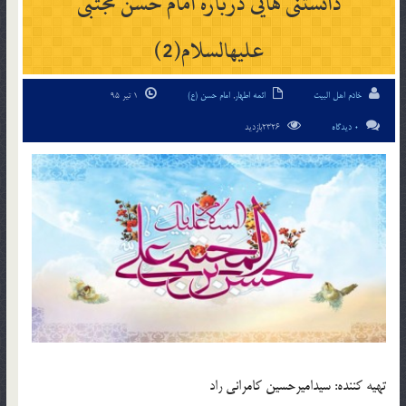
دانستنی هایی درباره امام حسن مجتبی
علیه‏السلام(2)
خادم اهل البیت
ائمه اطهار
,
امام حسن (ع)
1 تیر 95
0 دیدگاه
2326بازدید
تهیه کننده: سیدامیرحسین کامرانی راد