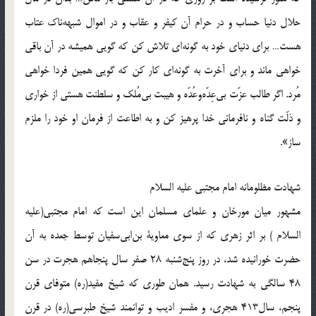
حلال دنیا حساب و در حرام آن کیفر و عقاب و در اموال شبهه‌ناک عتاب
هست… برای دنیای خود به گونه‌ای تلاش کن که گویی همیشه در آن باقی
خواهی ماند و برای آخرت به گونه‌ای کار کن که گویی همین فردا خواهی
مُرد. اگر طالب عزّت بی‌عِدّه‌وعُدّه و هیبت بی‌مُلک و سلطنت هستی از خواری
و ذلّت گناه و نافرمانی خدا پرهیز کن و به اطاعت از فرمان او خود را ملزم
ساز».
شهادت مظلومانه امام مجتبى عليه السلام
مشهور ميان مورخان و علماى مسلمان اين است كه امام مجتبى(علیه
السلام )‌ بر اثر زهرى كه از سوى معاوية بن‌ابى‌سفيان توسط جعده به آن
حضرت خورانيده شد، در روز پنج‌شنبه 28 صفر سال پنجاهم هجرت در سن
48 سالگى به شهادت رسيد. همان طورى كه شيخ مفيد(ره) متوفاى قرن
پنجم، سال‌413 هجرى، و مفسر اديب و توانمند شيخ طبرسى(ره) در قرن