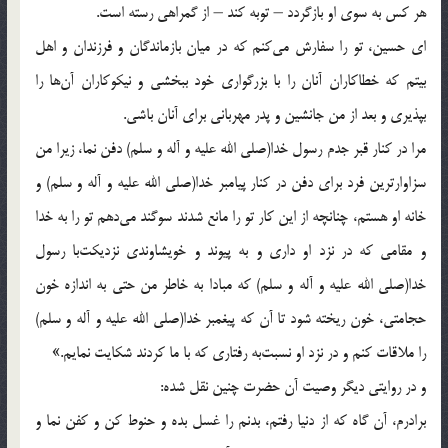
هر كس به سوى او بازگردد – توبه كند – از گمراهى رسته است.
اى حسين، تو را سفارش مى‌كنم كه در ميان بازماندگان و فرزندان و اهل
بيتم كه خطاكاران آنان را با بزرگوارى خود ببخشى و نيكوكاران آن‌ها را
بپذيرى و بعد از من جانشين و پدر مهربانى براى آنان باشى.
مرا در كنار قبر جدم رسول خدا(صلی الله علیه و آله و سلم) دفن نما، زيرا من
سزاوارترين فرد براى دفن در كنار پيامبر خدا(صلی الله علیه و آله و سلم) و
خانه او هستم، چنانچه از اين كار تو را مانع شدند سوگند مى‌دهم تو را به خدا
و مقامى كه در نزد او دارى و به پيوند و خويشاوندى نزديكت‌با رسول
خدا(صلی الله علیه و آله و سلم) كه مبادا به خاطر من حتى به اندازه خون
حجامتى، خون ريخته شود تا آن كه پيغمبر خدا(صلی الله علیه و آله و سلم)
را ملاقات كنم و در نزد او نسبت‌به رفتارى كه با ما كردند شكايت نمايم.»
و در روايتى ديگر وصيت آن حضرت چنين نقل شده:
برادرم، آن گاه كه از دنيا رفتم، بدنم را غسل بده و حنوط كن و كفن نما و