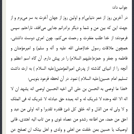
جواب داد:
در آخرين روز از عمر دنيايى‌ام و اولين روز از جهان آخرت به سر مى‌برم و از
جهت اين كه بين من و شما و ديگر برادرانم جدايى مى‌افتد، ناراحتم. سپس
فرمودند: از خدا طلب مغفرت و رحمت مى‌كنم، چون امرى دوست داشتنى،
همچون ملاقات رسول خدا(صلی الله علیه و آله و سلم) و اميرمؤمنان و
فاطمه و جعفر و حمزه(عليهم السلام) را در پيش دارم. آن گاه اسم اعظم و
آنچه را از انبياى گذشته از پدرش اميرالمؤمنين(علیه السلام )‌ به ارث داشت
تسليم امام حسين(علیه السلام )‌ نمود. در آن لحظه فرمود بنويس:
«هذا ما اوصى به الحسن بن على الى اخيه الحسين اوصى انه يشهد ان لا
اله الا الله وحده لا شريك له و انه يعبده حق عبادته لا شريك له فى الملك
و لا ولى له من الذل و انه خلق كل شئ فقدره تقديرا و انه اولى من عبد و
احق من حمد، من اطاعه رشدو من عصاه غوى و من تاب اليه اهتدى، فانى
اوصيك يا حسين بمن خلفت من اهلى و ولدى و اهل بيتك ان تصفح عن