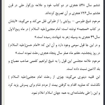
ششم سال 548 هجرى در دو كتاب خود و علامه بزرگوار حلى در قرن
هشتم سال‌726 هجرى بر آن تصريح كرده‌اند.
مرحوم شيخ طبرسى – روايتى را از طبرانى نقل مى‌كند و مى‌گويد: «ايشان
در كتاب «معجمه‌» نوشته است: امام مجتبى(علیه السلام )‌ در ماه ربيع‌الاول
سال‌49 هجرى به وسيله زهر به شهادت رسيده است.»
و در اين جا قول سومى وجود دارد و آن اين كه: «امام حسن(علیه السلام )‌
در روز پنجشنبه، هفتم ماه صفر سال پنجاه هجرى رحلت نموده است.»
مرحوم علامه مجلسى اين قول را به شيخ ابراهيم كفعمى صاحب مصباح و
بلد الامين نسبت داده است.
ابن قتيبه دينورى مى‌گويد: چيزى از رحلت امام مجتبى(علیه السلام )‌
نگذشت كه معاويه اقدام به گرفتن بيعت از مردم شام براى پسرش يزيد كرد
و اين را طى بخشنامه‌اى به همه جهان اسلام اعلام نمود.