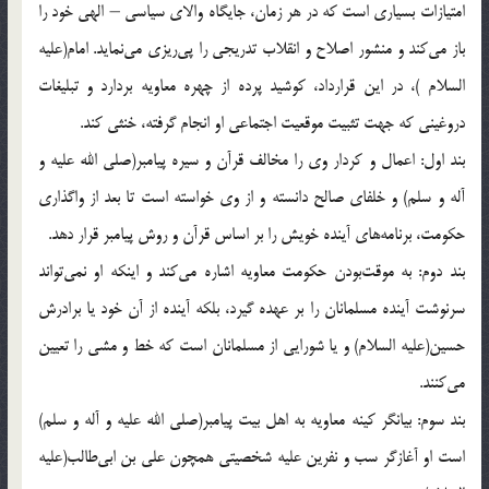
امتيازات بسيارى است كه در هر زمان، جايگاه والاى سياسى – الهى خود را
باز مى‌كند و منشور اصلاح و انقلاب تدريجى را پى‌ريزى مى‌نمايد. امام(علیه
السلام )‌، در اين قرارداد، كوشيد پرده از چهره معاويه بردارد و تبليغات
دروغينى كه جهت تثبيت موقعيت اجتماعى او انجام گرفته، خنثى كند.
بند اول: اعمال و كردار وى را مخالف قرآن و سيره پيامبر(صلی الله علیه و
آله و سلم) و خلفاى صالح دانسته و از وى خواسته است تا بعد از واگذارى
حكومت، برنامه‌هاى آينده خويش را بر اساس قرآن و روش پيامبر قرار دهد.
بند دوم: به موقت‌بودن حكومت معاويه اشاره مى‌كند و اينكه او نمى‌تواند
سرنوشت آينده مسلمانان را بر عهده گيرد، بلكه آينده از آن خود يا برادرش
حسين(علیه السلام) و يا شورايى از مسلمانان است كه خط و مشى را تعيين
مى‌كنند.
بند سوم: بيانگر كينه معاويه به اهل بيت پيامبر(صلی الله علیه و آله و سلم)
است او آغازگر سب و نفرين عليه شخصيتى همچون على بن ابى‌طالب(علیه