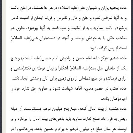
ماده پنجم: ياران و شيعيان على(علیه السلام) در هر جا هستند، در امان باشند
و به آنها تعرضى نشود و جان و مال و ناموس و فرزند ايشان از امنيت كامل
برخوردار باشد. معاويه بايد از تعقيب و سوء قصد به آنها بپرهيزد، حقوق هر
صاحب حقى را به خودش برساند و آنچه در دست‌ياران على(علیه السلام)
است‌باز پس گرفته نشود.
ماده ششم: هرگز عليه امام حسن و برادرش امام حسين(علیه السلام) و هيچ
يك از خاندان اهل بيت(علیه السلام) آشكارا و نهان توطئه‌اى نكند(ستمى و
آزارى نرساند) و در هيچ نقطه‌اى از روى زمين براى آنان وحشتى ايجاد نكند.
ماده هفتم: در حضور معاويه اقامه شهادت نشود و معاويه حق ندارد خود را
اميرمؤمنان بنامد.
ماده هشتم: از بيت المال كوفه، مبلغ پنج ميليون درهم مستثناست، آن مبلغ
ربطى به قرار داد صلح ندارد. معاويه بايد بدهى‌هاى بيت المال را بپردازد و بر
اوست هر سال مبلغ دو ميليون درهم به برادرم حسين بدهد. بنى‌هاشم را در