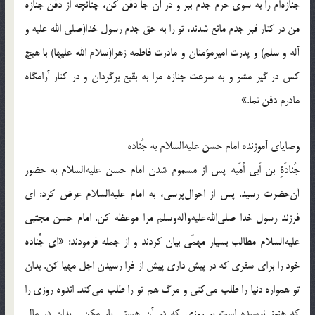
جنازه‌ام را به سوى حرم جدم ببر و در آن جا دفن كن، چنانچه از دفن جنازه
من در كنار قبر جدم مانع شدند، تو را به حق جدم رسول خدا(صلی الله علیه و
آله و سلم) و پدرت اميرمؤمنان و مادرت فاطمه زهرا(سلام الله علیها) با هيچ
كس در گير مشو و به سرعت جنازه مرا به بقيع برگردان و در كنار آرامگاه
مادرم دفن نما.»
وصایای آموزنده امام حسن علیه‌السلام به جُناده
جُنادَةِ بن اَبی اُمَیه پس از مسموم شدن امام حسن علیه‌السلام به حضور
آن‌حضرت رسید. پس از احوال‌پرسی، به امام علیه‌السلام عرض کرد: ای
فرزند رسول خدا صلی‌الله‌علیه‌و‌آله‌وسلم مرا موعظه کن. امام حسن مجتبی
علیه‌السلام مطالب بسیار مهمّی بیان کردند و از جمله فرمودند: «ای جُناده
خود را برای سفری که در پیش داری پیش از فرا رسیدن اجل مهیا کن. بدان
تو همواره دنیا را طلب می‌کنی و مرگ هم تو را طلب می‌کند. اندوه روزی را
که هنوز نرسیده است بر روزی که در آن هستی بار مکن… بدان در مال