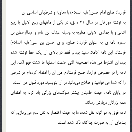
قرارداد صلح امام حسن(علیه السلام) با معاویه و شرطهاى اساسى آن
به نوشته مورخان در سال 41 ه .ق، در يكى از ماههاى ربيع الاول يا ربيع
الثانى و يا جمادى الاولى، معاويه به وسيله عبدالله بن عامر و عبدالرحمان بن
سمره نامه‌اى به عنوان قرارداد صلح، براى حسن بن على(علیه السلام)
فرستاد. اين نامه كاملا سفيد بود و فقط در بالاى آن يك خط نوشته شده
بود، ان اشترط فى هذه الصحيفة التى ختمت اسفلها ما شئت فهو لك، اين
نامه را در خصوص قرارداد صلح فرستادم. من آن را امضاء كرده‌ام هر شرطى
را كه شما مى‌خواهيد و صلاح مى‌دانيد در آن بنويسيد. مورد قبول من است.
در پايان نامه، جهت اطمينان بيشتر سوگندهاى بزرگى ياد كرد، به امضاى
همه بزرگان دربارش رساند.
نامه فوق به دو گونه نقل شده، ما به جهت اختصار به نقل دوم مى‌پردازيم كه
بندهاى آن به صورت جداگانه ذكر شده است.