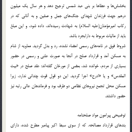
بخشش‌ها و عطاها بر بنى عبد شمس ترجيح دهد و هر سال يك ميليون
درهم جهت فرزندان شهداى جنگ‌هاى جمل و صفين و به آنانى كه در
ركاب اميرمؤمنان(علیه السلام) به شهادت رسيده‌اند، داده شود، و اين مبلغ
بايد از ماليات مربوط به دارابجرد باشد.
شروط فوق در نامه‌هاى رسمى امضاء نشده، رد و بدل گرديد. معاويه از شام
به مسكن آمد و قرارداد صلح در آنجا به صورت علنى و رسمى در حضور
بسيارى از مردم، خوانده شد، بعضى از مورخان گفته‌اند: عقد صلح در «بيت
المقدس‌» و يا «ادرح‌» اجرا گرديد. اين دو قول قوت چندانى ندارد، زيرا
مسكن محل تجمع نيروهاى نظامى دو طرف بود و فرماندهان عالى رتبه نيز
حضور داشتند.
توضيحى پيرامون مواد صلحنامه
بندهاى قرارداد مصالحه. كه از سوى سبط اكبر پيامبر مطرح شده، داراى