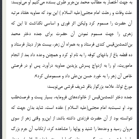
به جهت اختصار به مطالب محمد بن‌جرير طبرى بسنده مى‌كنيم او مى‌نويسد:
علت وفات و رحلت امام مجتبى(علیه السلام )‌ اين بود كه معاويه هفتاد مرتبه
آن حضرت را مسموم كرد وليكن اثر فورى و اساسى نگذاشت تا اين كه
زهرى را جهت مسموم نمودن آن حضرت براى جعده دختر محمد
بن‌اشعث‌بن‌قيس كندى فرستاد و به همراه آن زهر، بيست هزار دينار فرستاد و
ده قطعه باغ از باغهاى كوفه را به نام او كرد و همچنن وعده داد بعد از انجام
ماموريت، او را به ازدواج پسرش يزيدبن معاويه درآورد. پس او در فرصتى
خاص آن زهر را به خورد حسن بن‌على داد و مسمومش كرد».
مورخ توانا، علامه بزرگوار باقر شريف قرشى مى‌نويسد:
جعده دختر اشعث‌بن‌قيس از خانواده‌هاى فرومايه، بسيار پست و فرصت‌طلب
بود. او نسبت‌به امام مجتبى(علیه السلام )‌ عقده است، شايد بدان جهت كه
نتوانسته بود از آن حضرت فرزندى داشته باشد; از اين‌رو وقتى زهر از سوى
مروان رسيد و وعده‌ها را شنيد و پولها را مشاهده كرد، ارتكاب آن جرم بزرگ