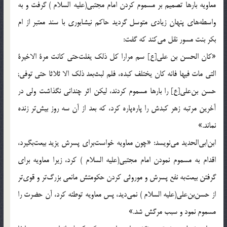
معاويه بارها تصميم بر مسموم كردن امام مجتبى(علیه السلام )‌ گرفت و به
واسطه‌هاى پنهان زيادى متوسل گرديد حاكم نيشابورى با سند معتبر از ام
بكر بنت مسور نقل مى‌كند كه گفت:
«كان الحسن بن على[ع] سم مرارا كل ذلك يغلت‌حتى كانت مرة الاخيرة
التى مات فيها فانه كان يختلف كبده، فلم لبث‌بعد ذلك الا ثلاثا حتى توفي;
حسن بن‌على[ع] را بارها مسموم كردند، ليكن اثر چندانى نگذاشت ولى در
آخرين مرتبه زهر كبدش را پاره‌پاره كرد، كه بعد از آن سه روز بيش‌تر زنده
نماند.»
ابن‌ابى‌الحديد مى‌نويسد: «چون معاويه خواست‌براى پسرش يزيد بيعت‌بگيرد،
اقدام به مسموم نمودن امام مجتبى(علیه السلام )‌ كرد، زيرا معاويه براى
گرفتن بيعت‌به نفع پسرش و موروثى كردن حكومتش مانعى بزرگ‌تر و قوى‌تر
از حسن‌بن‌على(علیه السلام )‌ نمى‌ديد، پس معاويه توطئه كرد، آن حضرت را
مسموم نمود و سبب مرگش شد.»