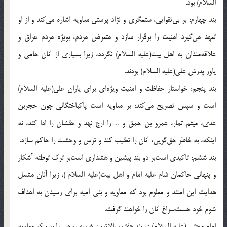
السلام) بود.
بند چهارم: بر بى‌تقوايى، ستمگرى و نژاد پرستى معاويه اشاره مى‌كند و از او
تعهد مى‌گيرد امنيت را برقرار سازد و متعرض مردم، بويژه مردم عراق و
علاقه‌مندان به اهل بيت(علیه السلام) نگردد، زيرا بسيارى از آنان حامى و
ياور پدرش على(علیه السلام) بودند.
بند پنجم: خواستار حفاظت و امنيت ويژه‌اى براى ياران على(علیه السلام)
است و سپس تصريح مى‌كند: بر معاويه است پاكباختگانى چون حجربن
عدى، ميثم تمار، عمرو بن حمق و … را ارج نهد و حقشان را ادا كند، نه
اينكه، به خاطر حق‌گويى، آنان را تعقيب كند و ترس و وحشت را حاكم سازد.
بند ششم: تاكيدى است‌بر دو بند پيشين و هشدارى است‌بر ترك توطئه آشكار
و پنهانى حاكمان شام عليه امام و اهل بيت(علیه السلام )‌، زيرا آنان مشعل
هدايت اين امتند و معلوم بود كه معاويه و بنى اميه براى رسيدن به اهداف
شوم خود خست‌سراغ آنان را خواهند گرفت.
امام مجتبى(علیه السلام) در بند هفتم، بالاترين ضربه روحى را بر پيكر معاويه