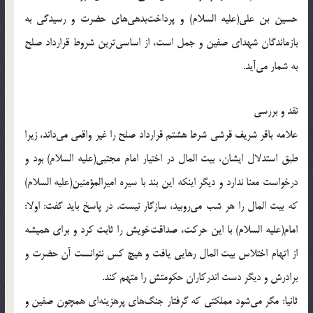
حسين بن على(علیه السلام) و پرداخت‌بدهى‌هاى حضرت و رسيدگى به
بازماندگان شهداى صفين و جمل است، از اساسى‌ترين شروط قرارداد صلح
به شمار مى‌آيد.
نقد و بررسى
علامه باقر شريف قرشى شرط هشتم قرارداد صلح را غير واقعى مى‌داند، زيرا
طبق استدلال ايشان، بيت المال در اختيار امام مجتبى(علیه السلام) بود و
درخواست معنا ندارد و ديگر اينكه اين بند با سيره اميرالمؤمنين(علیه السلام)
كه بيت المال را هر شب مى‌روبيد، سازگار نيست. در پاسخ بايد گفت: اولا:
امام(علیه السلام) با اين حركت، صداقت‌خويش را ثابت كرد و براى هميشه
از اتهام اختلاس بيت المال رهايى يافت و هيچ كس نتوانست آن حضرت و
برادرش و ديگر دست اندركاران حكومتش را متهم كند.
ثانيا: مگر مى‌شود مملكتى كه گرفتار جنگ‌هاى پرهزينه‌اى همچون صفين و