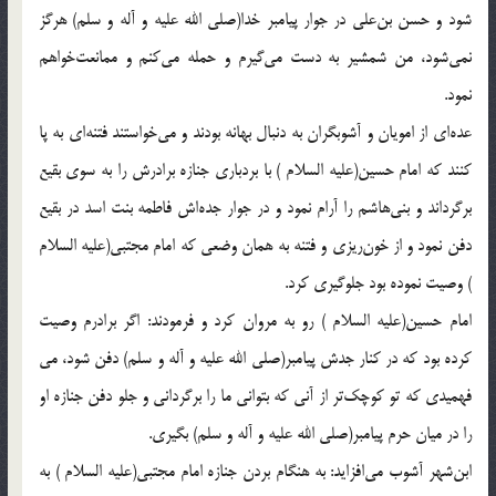
شود و حسن بن‌على در جوار پيامبر خدا(صلی الله علیه و آله و سلم) هرگز
نمى‌شود، من شمشير به دست مى‌گيرم و حمله مى‌كنم و ممانعت‌خواهم
نمود.
عده‌اى از امويان و آشوبگران به دنبال بهانه بودند و مى‌خواستند فتنه‌اى به پا
كنند كه امام حسين(علیه السلام )‌ با بردبارى جنازه برادرش را به سوى بقيع
برگرداند و بنى‌هاشم را آرام نمود و در جوار جده‌اش فاطمه بنت اسد در بقيع
دفن نمود و از خون‌ريزى و فتنه به همان وضعى كه امام مجتبى(علیه السلام
)‌ وصيت نموده بود جلوگيرى كرد.
امام حسين(علیه السلام )‌ رو به مروان كرد و فرمودند: اگر برادرم وصيت
كرده بود كه در كنار جدش پيامبر(صلی الله علیه و آله و سلم) دفن شود، مى
فهميدى كه تو كوچك‌تر از آنى كه بتوانى ما را برگردانى و جلو دفن جنازه او
را در ميان حرم پيامبر(صلی الله علیه و آله و سلم) بگيرى.
ابن‌شهر آشوب مى‌افزايد: به هنگام بردن جنازه امام مجتبى(علیه السلام )‌ به