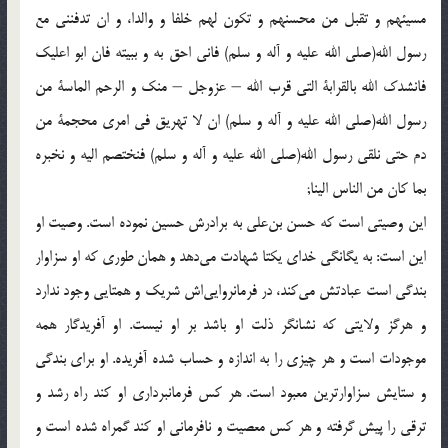
مسيئهم و تقبل من محسنهم و تكون لهم خلفا و والدا، و ان تدفننى مع
رسول الله(صلی الله علیه و آله و سلم) فانى احق به و ببيته فان ابو اعليك
فانشدك الله بالقرابة التى قرب الله – عزوجل – منك و الرحم الماسة من
رسول الله(صلی الله علیه و آله و سلم) ان لا تهريق فى امرى محجمة من
دم حتى نلقى رسول الله(صلی الله علیه و آله و سلم) فنختصم اليه و نخبره
بما كان من الناس الينا;
اين وصيتى است كه حسن بن‌على به برادرش حسين نموده است. وصيت او
اين است: به يگانگى خداى يكتا شهادت مى‌دهد و همان طورى كه او سزاوار
بندگى است عبادتش مى‌كند، در فرمانروايى‌اش شريك و همتايى وجود ندارد
و هرگز ولايتى كه نشانگر ذلت او باشد بر او نيست. او آفريدگار همه
موجودات است و هر چيزى را به اندازه و حساب شده آفريده. او براى بندگى
و ستايش سزاوارترين معبود است. هر كس فرمانبردارى او كند راه رشد و
ترقى را پيش گرفته و هر كس معصيت و نافرمانى او كند گمراه شده است و