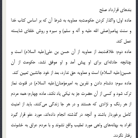
بندهاى قرارداد صلح
ماده اول: واگذار كردن حكومت‌به معاويه به شرط آن كه بر اساس كتاب خدا
و سنت پيامبر(صلی الله علیه و آله و سلم) و سيره و روش خلفاى شايسته
عمل كند.
ماده دوم: خلافت‌بعد از معاويه از آن حسن بن على(علیه السلام) است و
چنانچه حادثه‌اى براى او پيش آمد و او موفق نشد، حكومت از آن
حسين(علیه السلام) است و معاويه حق ندارد، بعد از خود جانشين تعيين كند.
ماده سوم: دشنام دادن و نفرين به اميرمؤمنان(علیه السلام) در قنوت نماز
ترك شود و كسى از آن حضرت جز به نيكى ياد نكند، ماده چهارم: همه مردم
از هر رنگ و نژادى كه هستند و در هر جا زندگى مى‌كنند، بايد از امنيت
كامل برخوردار باشند و آنچه در گذشته انجام داده‌اند، مورد عفو قرار گيرد
افراد به بهانه‌هاى واهى مورد تعقيب واقع نشوند و با مردم عراق به خشونت
رفتار نگردد.