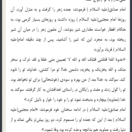
امام صادق(علیه السلام )‌ فرمودند: جعده زهر را گرفت و به منزل آورد. آن
روزها امام مجتبى(علیه السلام )‌ روزه داشت و روزهاى بسيار گرمى بود، به
هنگام افطار خواست مقدارى شير بنوشد، آن ملعون زهر را در ميان آن شير
ريخته بود، به مجرد اين كه شير را آشاميد، پس از چند دقيقه امام(علیه
السلام )‌ فرياد برآورد:
«عدوة الله! قتلتني قتلك الله و الله لا تصيبن مني خلفا و لقد غرك و سخر
منك و الله يخزيك و يخزيه; دشمن خدا! تو مرا كشتى، خداوند تو را نابود
كند. سوگند به خدا! بعد از من بهره و سودى (خوشحالى) براى تو نخواهد بود.
تو را گول زدند و مفت و رايگان در راستاى اهدافشان به كار گرفتند. سوگند به
خدا (معاويه) بيچاره و بدبخت نمود تو را و خود را خوار و ذليل كرد.»
امام صادق(علیه السلام )‌ در ادامه سخنان خود فرمودند: «امام مجتبى(علیه
السلام )‌ بعد از اين كه جعده او را مسموم كرد، دو روز بيش‌تر باقى نماند و از
دنيا رفت و معاويه هم بدانچه وعده كرده بود وفا ننمود.»