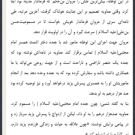
در اين توطئه، بيش‌ترين نقش را مروان بن‌حكم كه فرماندار مدينه بود ايفا
كرد. وقتى معاويه تصميم بر اين جنايت هولناك گرفت، آخرين مرتبه، طى
نامه‌اى سرى از مروان فرماندار خويش خواست تا در مسموميت‌حسن
بن‌على(علیه السلام )‌ سرعت گيرد و آن را در اولويت قرار دهد.
مروان جهت اجراى اين توطئه مامور شد با جعده دختر اشعث همسر امام
مجتبى(علیه السلام )‌ تماس برقرار كند. معاويه در نامه‌اش نوشته بود كه
جعده يك عنصر ناراضى و ناراحت است و از جهت روحى مى‌تواند با ما
همكارى داشته باشد و سفارش كرده بود كه به جعده وعده دهد بعد از انجام
ماموريتش او را به همسرى پسرش يزيد درخواهد آورد و نيز توصيه كرده بود
صد هزار درهم به او بدهد.
بنا به گفته شعبى: چون جعده امام مجتبى(علیه السلام )‌ را مسموم كرد،
معاويه صدهزار درهم را به او داد، ليكن از ازدواج با پسرش يزيد سرباز زد و
در پيامى برايش نوشت: «چون علاقه به حيات و زندگى فرزندم يزيد دارم،
نمى‌گذارم با تو ازدواج كند.»