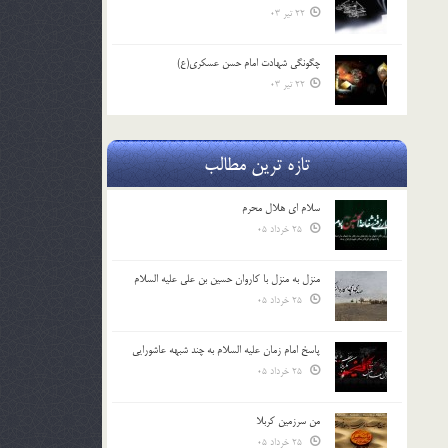
22 تیر 03
چگونگی شهادت امام حسن عسکری(ع)
22 تیر 03
تازه ترین مطالب
سلام ای هلال محرم
25 خرداد 05
منزل به منزل با کاروان حسین بن علی علیه السلام
25 خرداد 05
پاسخ امام زمان علیه السلام به چند شبهه عاشورایی
25 خرداد 05
من سرزمین کربلا
25 خرداد 05