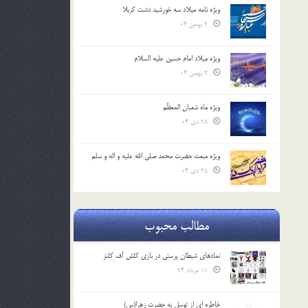
ویژه نامه میلاد سه خورشید دشت کربلا
2 بهمن 04
ویژه میلاد امام حسین علیه السلام
2 بهمن 04
ویژه ماه شعبان المعظّم
28 دی 04
ویژه مبعث حضرت محمد صلی الله علیه و اله و سلم
25 دی 04
مطالب محبوب
نمادهای شیطان پرستی در بازی کلش آف کلنز
11 مرداد 94
خاطره ای از توسل به حضرت زهرا(س)