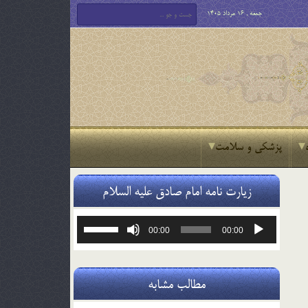
جمعه , 16 مرداد 1405
پزشکی و سلامت
زیارت نامه امام صادق علیه السلام
پخش‌کننده
برای
00:00
00:00
صوت
افزایش
یا
کاهش
صدا
مطالب مشابه
از
کلیدهای