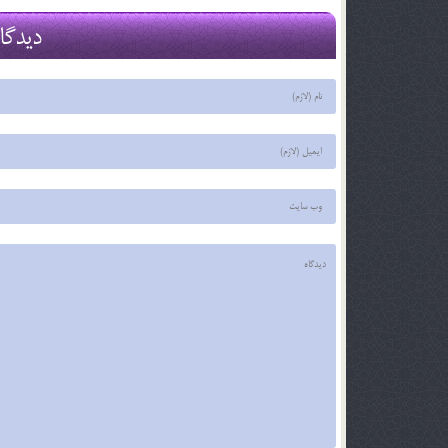
29 اسفند 03
29 اسفند 03
دیدگا