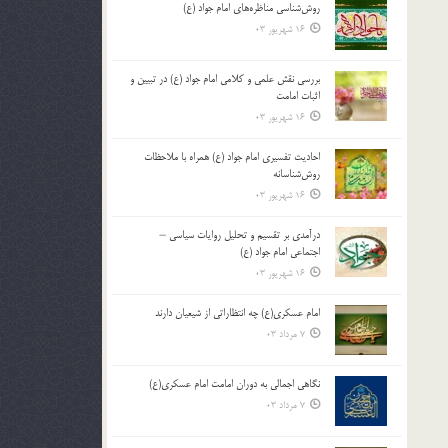
روش‌شناسی مناظره‌های امام جواد (ع)
16 شهریور 03
بررسی نقش علمی و کلامی امام جواد (ع) در تبیین و
اثبات امامت
16 شهریور 03
احادیث تفسیری امام جواد (ع) همراه با ملاحظات
روش‌شناسانه
16 شهریور 03
درآمدی بر تقسیم و تحلیل روایات سیاسی –
اجتماعی امام جواد (ع)
16 شهریور 03
امام عسکری(ع) چه انتظاراتی از شیعیان دارند
7 مرداد 03
نگاهی اجمالی به دوران امامت امام عسکری(ع)
7 مرداد 03