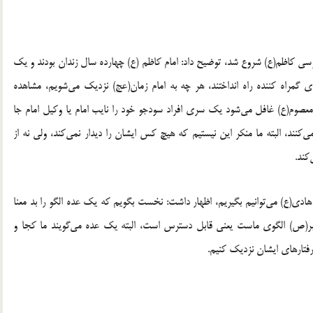
موسی کاظم(ع) شروع شد، توضیح داد: امام کاظم (ع) چهارده سال زندان بودند و یک
ای گمراه کننده راه انداختند، هر چه به امام زمان(عج) نزدیک می‌شویم، مشاهده
ام معصوم(ع) غافل می‌شود یک سری افراد سودجو خود را نایب امام یا وکیل امام جا
ی‌کنند، البته ما منکر این نیستیم که هیچ کس ایشان را دیدار نمی‌کند، ولی نه از
کند.
م هادی(ع) می‌توانیم بگیریم، اظهار داشت: نخست بگویم که یک عده الگو را بد معنا
غمبر(ص) الگوی ماست یعنی قابل دسترس است، البته یک عده می‌گویند ما کجا و
 رفتارهای ایشان نزدیک کنیم.