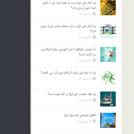
چرا امام علی (ع) نسبت به همه انبیاء غیر از خاتم
بالا
انبیاء (ص) برتری دارد؟
و
29 اسفند 03
پایین
استفاده
چرا امام علی (ع) بر سایر صحابه پیامبر (ص) برتری
کنید.
دارد؟
29 اسفند 03
آیا شمشیر (ذوالفقار ) امیر المومنین علیه السلام دو
سر داشته است؟
29 اسفند 03
چرا به امام علی (علیه السلام) حیدرکرار می گفتند؟
29 اسفند 03
چرا تولد حضرت علی (ع) در کعبه بوده است؟
29 اسفند 03
اخلاق اجتماعی امام جواد (ع)
16 شهریور 03