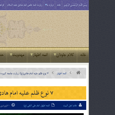
بِسْمِ اللَّـهِ الرَّحْمَـٰنِ الرَّحِيمِ
خانه
درباره ما
زیارت نامه خاص امام صادق علیه السلام
فراخو
خانه
کلام جاودان
ائمه اطهار
مهدویت
حد
ائمه اطهار
۷ نوع ظلم علیه امام هادی(ع)/ زیارت جامعه کبیره در یک کلام
۷ نوع ظلم علیه امام هادی(ع)/ زیارت جامعه کبیره در یک کلام
خادم اهل البیت
ائمه اطهار
,
امام علی النقی (ع)
1 فروردین 94