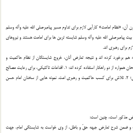
آن، «نظام امامت» كارآيي لازم براي تداوم مسير پيامبرصلي الله عليه وآله وسلم
بيت پيامبرصلي الله عليه وآله وسلم شايسته ترين ها براي امامت هستند و نيروهاي
م براي رهبري اند.
به هم برخورد كرده اند و نتيجه تعارض آنان، خروج شايستگان از نظام حاكميت و
استيلاي ناصالحان بر امت بوده است. در برابر اين وضعيّت، صالحان همواره از دو راهكار استفاده كرده اند: 1. اقدامات تاكتيكي، براي رعايت مصالح
فعلي و به روز جامعه ديني مبارزه اساسي و پيگيري هدف اصلي؛ 2. تلاش براي كسب حاكميت و رهبري امت. نمونه هايي از سخنان امام حسن
رض مذكور است، چنين است:
شت و ضمن شرح تعارض جبهه حقّ و باطل، از وي خواست به شايستگي امام، جهت