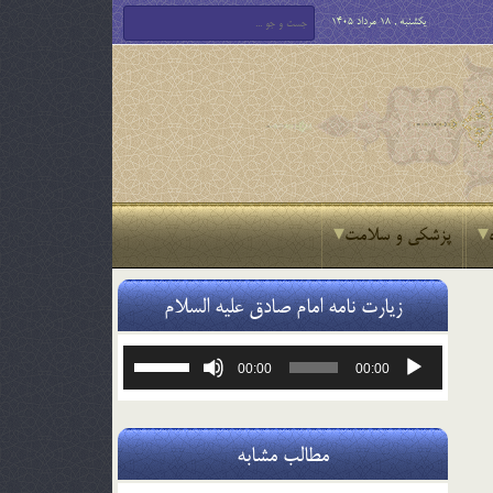
یکشنبه , 18 مرداد 1405
پزشکی و سلامت
زیارت نامه امام صادق علیه السلام
پخش‌کننده
برای
00:00
00:00
صوت
افزایش
یا
کاهش
صدا
مطالب مشابه
از
کلیدهای