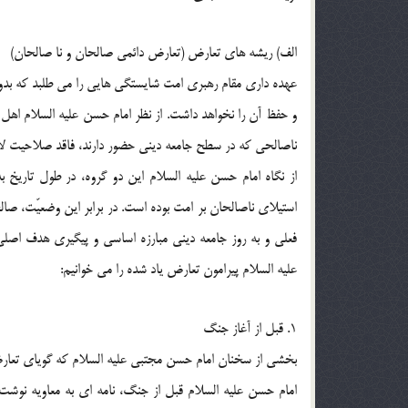
الف) ريشه هاي تعارض (تعارض دائمي صالحان و نا صالحان)
عهده داري مقام رهبري امت شايستگي هايي را مي طلبد كه بدون 
و حفظ آن را نخواهد داشت. از نظر امام حسن عليه السلام اهل 
ناصالحي كه در سطح جامعه ديني حضور دارند، فاقد صلاحيت لاز
از نگاه امام حسن عليه السلام اين دو گروه، در طول تاريخ 
عليه السلام پيرامون تعارض ياد شده را مي خوانيم:
1. قبل از آغاز جنگ
بخشي از سخنان امام حسن مجتبي عليه السلام كه گوياي تعا
امام حسن عليه السلام قبل از جنگ، نامه اي به معاويه نو