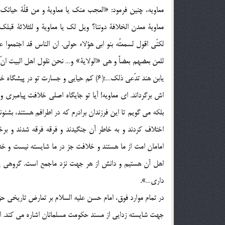
معاويه، چنين فرمود: «العجب منك يا معاوية و من قلّة حيائك و
معاوية معدن الخلافة دوننا؟ ويل لك يا معاوية و للثلاثة قبلك 
لكنّي اقول لسمعتُه بنو ابي هؤلاء حولي. ان الناس قد اجتمعوا ع
للعن بعضهم بعضاً و هي «الولاية» و… نحن نقول اهل البيت انّ الائ
يابن هند تدّعي ذلك…؛(6) كم حيايي و جسارت 
اش برگرداند. اي معاويه! آيا تو جايگاه اصلي خلافت پيامبري و
بلكه مي گويم تا اين فرزندان برادرم كه در اطرافم هستند، بشنو
اختلاف كردند و به خاطر آن جنگيدند و فرقه فرقه شدند و برخ
امامان امت از ما هستند و خلافت جز در ما شايسته نيست و خدا
اهل آن هستيم و دانش از هر جهت نزد ماجمع است. گروهي پنداش
داري…».
در تمام موارد فوق، امام حسن عليه السلام بر تعارض تاريخي ح
جهت شايسته زدايي از مسند حكومت مسلمانان اشاره مي كند. امام 