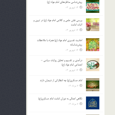
روش‌شناسی مناظره‌های امام جواد (ع)
16 شهریور 03
بررسی نقش علمی و کلامی امام جواد (ع) در تبیین و
اثبات امامت
16 شهریور 03
احادیث تفسیری امام جواد (ع) همراه با ملاحظات
روش‌شناسانه
16 شهریور 03
درآمدی بر تقسیم و تحلیل روایات سیاسی –
اجتماعی امام جواد (ع)
16 شهریور 03
امام عسکری(ع) چه انتظاراتی از شیعیان دارند
7 مرداد 03
نگاهی اجمالی به دوران امامت امام عسکری(ع)
7 مرداد 03