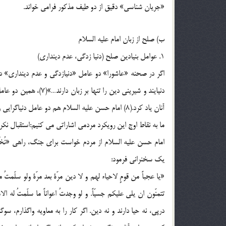
«جريان شناسي» دقيق از دو طيف مذكور فرامي خواند.
ب) صلح از زبان امام عليه السلام
1. عوامل بنيادين صلح (دنيا زدگي، عدم دينداري)
اگر در صحنه «عاشورا» دو عامل «دنيازدگي و عدم دينداري» 
دنيايند و شيريني دين را
آنان ياد كرد.(8) امام حسن عليه السلام هم دو عامل دنياگرايي و دين نداشتن را عامل اساسي مي داند.(9)
ما به نقاط اوج اين رويكرد مردمي اشاراتي مي كنيم:استقبال نك
يك سخنراني فرمود:
«يا عجباً من قومٍ لاحياء لهم و لا دين مرّة بعد مرّة ولو سلّمتُ م
درپي، نه حيا دارند و نه دين. اگر كار را به معاويه واگذارم، سوگ