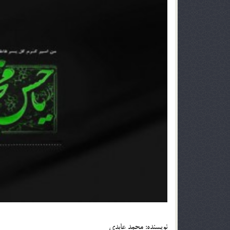
نويسنده: محمد عابدي