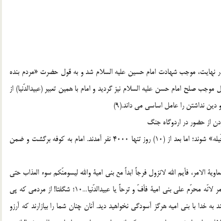
در نهايت، موجب شهادت امام حسين عليه السلام شد و به قول حضرت «مردم بنده
 تنها بر زبان دارند…»(7)، همين دو عامل موجب صلح امام حسن عليه السلام نيز گرديد و امام با همين تعبير (عبيدالدّنيا) از
ردن از حضور در اردوگاه جنگ
امام حسن عليه السلام از مردم خواست براي جنگ، راهي «نُخَيله» شوند؛ اما بعد از (10) روز تنها 4000 نفر آمدند. امام به كوفه برگشت و ضمن
عاوية الامر، فأيم الله لانزول فرجاً ابداً مع بني امية والله ليسومنّكم سوء العذاب حتي
تتمنّون ان يلي عليكم جسيّاً. و لو وجدتُ اعواناً ما سلّمتُ له الامر لانّه محرّم علي بني امية فأفّ و ترحاً يا عبيدالدّنيا…10؛ شگفتا! از مردمي كه پي
ند به خدا با بني اميه هرگز آسودگي نخواهيد ديد. آنان چنان شما را بيازارند كه آرزو