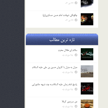
22 تیر 03
چگونگی شهادت امام حسن عسکری(ع)
22 تیر 03
تازه ترین مطالب
سلام ای هلال محرم
25 خرداد 05
منزل به منزل با کاروان حسین بن علی علیه السلام
25 خرداد 05
پاسخ امام زمان علیه السلام به چند شبهه عاشورایی
25 خرداد 05
من سرزمین کربلا
25 خرداد 05