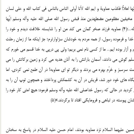
لها اهلاً! فكذب معاوية و ايم الله لأنا أولي الناس بالناس في كتاب الله و علي لسان
يت مخيفين مظلومين مضطهدين منذ قبض رسول الله صلي الله عليه وآله وسلم ايّها
الناس انّه لايعاب احد بترك حقّه و انّما يعاب ان يأخذ ما ليس له…؛(4) معاويه فرزند صخر گمان مي كند من او را شايسته خلافت ديدم و خود را
 خدا و فرموده رسول، از همه مردم به خودشان سزاوارترم؛ جز اينكه ما از زمان رحلت
 و آزار بوده ايم… ما از كسي نام نمي بريم؛ ولي پي درپي به خدا قسم مي خورم كه
وسلم گوش مي دادند، آسمان بارانش را به آنان هديه مي كرد و زمين بركاتش را مي
ت سرسبز و خرّم بهره مي بردند و ديگر تو اي معاويه! در آن طمع نمي كردي. اما
ايگاه هاي خود دور شد، قريش در آن به كشمكش پرداختند و همچون توپ آن را به
ع كرديد در حالي كه رسول خداصلي الله عليه وآله وسلم فرمود: هيچ امتي كار خود را
ان پيوسته در تباهي و فرومايگي افتاد تا برگردند.»(5)
ين عليهما السلام نزد معاويه بودند، امام حسن عليه السلام در پاسخ به سخنان