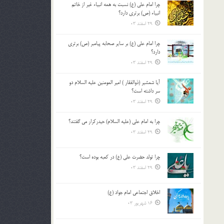
چرا امام علی (ع) نسبت به همه انبیاء غیر از خاتم
بالا
انبیاء (ص) برتری دارد؟
و
29 اسفند 03
پایین
استفاده
چرا امام علی (ع) بر سایر صحابه پیامبر (ص) برتری
کنید.
دارد؟
29 اسفند 03
آیا شمشیر (ذوالفقار ) امیر المومنین علیه السلام دو
سر داشته است؟
29 اسفند 03
چرا به امام علی (علیه السلام) حیدرکرار می گفتند؟
29 اسفند 03
چرا تولد حضرت علی (ع) در کعبه بوده است؟
29 اسفند 03
اخلاق اجتماعی امام جواد (ع)
16 شهریور 03