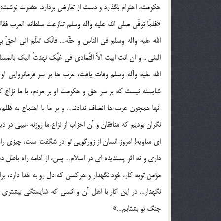
حكومت، احترام بگذارد و دست از تعارض بردارد. حضرت نوشت:
«فلمّا توفّي صلي الله عليه وآله وسلم تنازعت سلطانه العرب ف
الله عليه وآله وسلم في الناس و حقّه… فانّك تعلّم اني احقّ ب
الله عليه وآله وسلم وفات يافت، عرب ها بر سر فرمانروايي ا
شايسته نيست كه بر سر حق و حكومت او بر مردم، با ما نزاع 
آنها همچون عرب ها انصاف ندادند… و بر ما با اجتماع به ظل
نگران بوديم كه منافقان و آن احزاب از نزاع ما روزنه عيبي در دين
اي معاويه! امروز انسان از زورگويي تو در شگفت است، چيزي 
داري و نه اثر پسنديده اي در اسلام… پس، از ادامه راه باط
مؤمن توبه كار، خود نگهدار و هركسي كه دل رو به خدا دارد، برا
نگهدار… در اين كار با اهل آن و كسي كه شايستگي بيشتري د
جنگ تو بشتابم…»