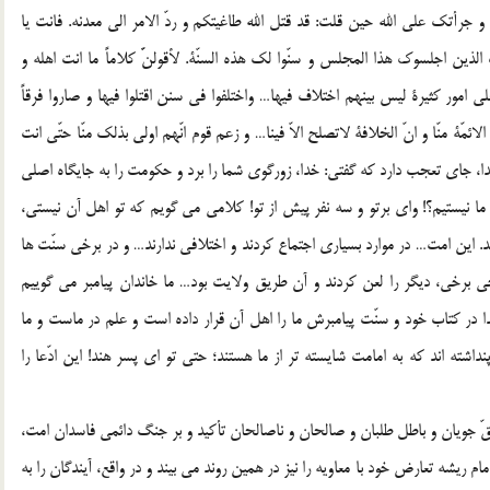
 جرأتك علي الله حين قلت: قد قتل الله طاغيتكم و ردّ الامر الي معدنه. فانت يا
الذين اجلسوك هذا المجلس و سنّوا لك هذه السنّة. لأقولنَّ كلاماً ما انت اهله و
لي امور كثيرة ليس بينهم اختلاف فيها… واختلفوا في سنن اقتلوا فيها و صاروا فرقاً
مّة منّا و انّ الخلافة لاتصلح الاّ فينا… و زعم قوم انّهم اولي بذلك منّا حتّي انت
تو در پيشگاه خدا، جاي تعجب دارد كه گفتي: خدا، زورگوي شما را برد و حكومت را به جايگاه اصلي
 ما نيستيم؟! واي برتو و سه نفر پيش از تو! كلامي مي گويم كه تو اهل آن نيستي،
ند. اين امت… در موارد بسياري اجتماع كردند و اختلافي ندارند… و در برخي سنّت ها
ي برخي، ديگر را لعن كردند و آن طريق ولايت بود… ما خاندان پيامبر مي گوييم
 در كتاب خود و سنّت پيامبرش ما را اهل آن قرار داده است و علم در ماست و ما
ته اند كه به امامت شايسته تر از ما هستند؛ حتي تو اي پسر هند! اين ادّعا را
قّ جويان و باطل طلبان و صالحان و ناصالحان تأكيد و بر جنگ دائمي فاسدان امت،
ريشه تعارض خود با معاويه را نيز در همين روند مي بيند و در واقع، آيندگان را به