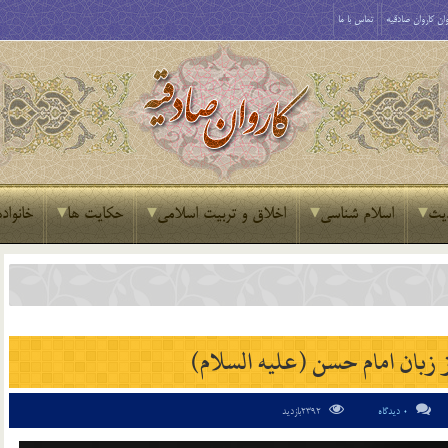
ان کاروان صادقیه
تماس با ما
یث
اسلام شناسی
اخلاق و تربیت اسلامی
حکایت ها
خانواده
زبان امام حسن (علیه السلام)
0 دیدگاه
2392بازدید