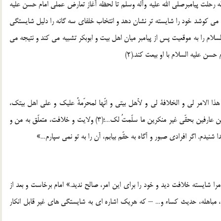
 رحلت پيامبرصلي الله عليه وآله وسلم تا لحظه آغاز تعارض عملي امام حسن عليه
بل مي كوشد خود را شايسته تر نشان دهد و انتخاب خلفاي سه گانه را دليل شايستگي
لام را به موقعيت پس از پيامبر ميان اهل بيت و ابوبكر تشبيه مي كند و نتيجه مي
 عليه السلام با او بيعت كند.(2)
هذا الامر لي و الخلافة لي و لأهل بيتي و انّها لمحرّمةٌ عليك و علي اهل بيتك،
سمعتُه من رسول الله صلي الله عليه وآله وسلم لو وجدتُ صابرين عارفين بحقّي غير منكرين ما سلّمتُ لك…؛(3) ولايت و خلافت، متعلّق به من و
 شنيدم. اگر افرادي صبور و آگاه به حقّم بيابم، آن را به تو نمي سپارم…»
 شايسته خلافت ديد و خود را براي اين امر، صالح نديد.» امام برخاست و بعد از
ر، مباهله، حديث كساء و… – كه هريك اشاره اي به شايستگي هاي غير قابل انكار