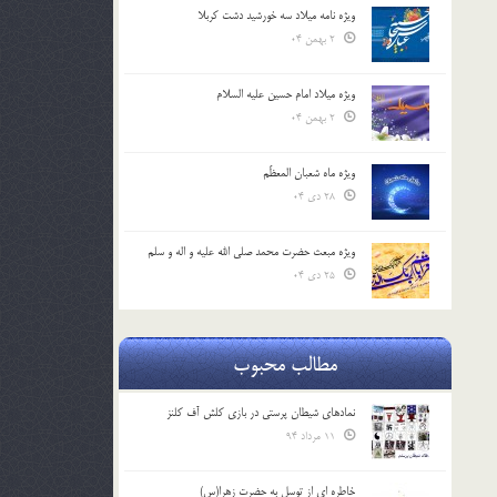
ویژه نامه میلاد سه خورشید دشت کربلا
2 بهمن 04
ویژه میلاد امام حسین علیه السلام
2 بهمن 04
ویژه ماه شعبان المعظّم
28 دی 04
ویژه مبعث حضرت محمد صلی الله علیه و اله و سلم
25 دی 04
مطالب محبوب
نمادهای شیطان پرستی در بازی کلش آف کلنز
11 مرداد 94
خاطره ای از توسل به حضرت زهرا(س)