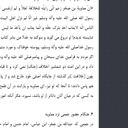
«انّ معاوية بن صخر زعم انّي رايتُه للخلافة اهلاً و لم ارنفسي 
رسول الله صلي الله عليه وآله وسلم غير انّا لم نزل اهل الب
شايسته نديدم! او دروغ مي گويد و سوگند به خدا! من بنابر كتاب
رسول خداصلي الله عليه وآله وسلم، پيوسته خوفناك و مورد ستم
اگر مردم به فرامين خداي سبحان و پيامبرصلي الله عليه وآله 
داد و در اين امت دو شمشير اختلاف (جنگ) نمي كرد و تا قيام
چون [خلافت ]در گذشته از جايگاه اصلي خود خارج شد و از پ
هم پاس دادند؛ تا آنجا كه تو نيز، اي معاويه و يارانت در آن طم
به كسي كه در ميان آنان داناتر از او باشد، نسپرد، مگر آنكه امورش
4. هنگام حضور جمعي نزد معاويه
در جمعي كه عبدالله بن جعفر، ابن عباس، امام حسن و امام حس