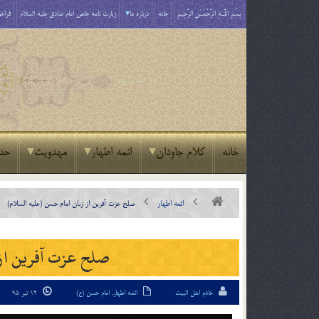
بِسْمِ اللَّـهِ الرَّحْمَـٰنِ الرَّحِيمِ
خانه
درباره ما
زیارت نامه خاص امام صادق علیه السلام
فراخو
خانه
کلام جاودان
ائمه اطهار
مهدویت
حد
ائمه اطهار
صلح عزت آفرين از زبان امام حسن (علیه السلام)
صلح عزت آفرين از 
خادم اهل البیت
ائمه اطهار
,
امام حسن (ع)
12 تیر 95