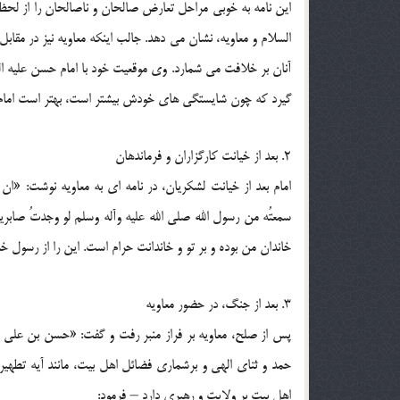
اين نامه به خوبي مراحل تعارض صالحان و ناصالحان را از لحظه
السلام و معاويه، نشان مي دهد. جالب اينكه معاويه نيز در مقا
آنان بر خلافت مي شمارد. وي موقعيت خود با امام حسن عليه الس
گيرد كه چون شايستگي هاي خودش بيشتر است، بهتر است امام حسن
2. بعد از خيانت كارگزاران و فرماندهان
امام بعد از خيانت لشكريان، در نامه اي به معاويه نوشت: «ان 
خاندان من بوده و بر تو و خاندانت حرام است. اين را از رسول خدا
3. بعد از جنگ، در حضور معاويه
پس از صلح، معاويه بر فراز منبر رفت و گفت: «حسن بن علي مرا
حمد و ثناي الهي و برشماري فضائل اهل بيت، مانند آيه تطهي
اهل بيت بر ولايت و رهبري دارد – فرمود: