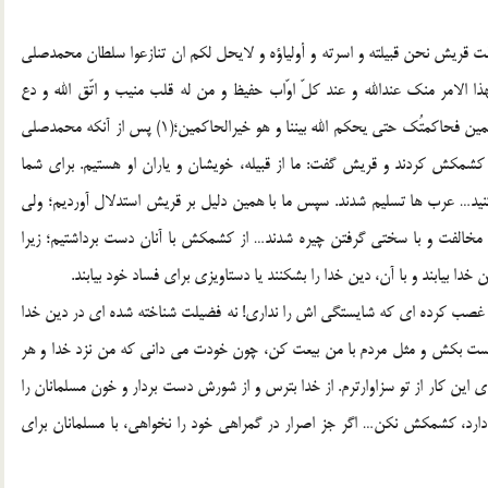
قالت قريش نحن قبيلته و اسرته و أولياؤه و لايحل لكم ان تنازعوا سلطان محمدصلي
هذا الامر منك عندالله و عند كلّ اوّاب حفيظ و من له قلب منيب و اتّق الله و دع
البغي… و ان انت ابيت الاّ التّمادي في غيّك نهدتُ اليك بالمسلمين فحاكمتُك حتي يحكم الله بيننا و هو خيرالحاكمين؛(1) پس از آنكه محمدصلي
و كشمكش كردند و قريش گفت: ما از قبيله، خويشان و ياران او هستيم. براي شما
كنيد… عرب ها تسليم شدند. سپس ما با همين دليل بر قريش استدلال آورديم؛ ولي
م، مخالفت و با سختي گرفتن چيره شدند… از كشمكش با آنان دست برداشتيم؛ زيرا
 خدا بيابند و با آن، دين خدا را بشكنند يا دستاويزي براي فساد خود بيابند.
را غصب كرده اي كه شايستگي اش را نداري! نه فضيلت شناخته شده اي در دين خدا
ل دست بكش و مثل مردم با من بيعت كن، چون خودت مي داني كه من نزد خدا و هر
ي اين كار از تو سزاوارترم. از خدا بترس و از شورش دست بردار و خون مسلمانان را
ارد، كشمكش نكن… اگر جز اصرار در گمراهي خود را نخواهي، با مسلمانان براي