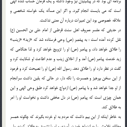
برنامه اي بود كه در پيشينيان نيز وجود داشته و يك فرمان حساب شده الهي
است كه مي بايست انجام گيرد. و اگر اين مسأله يك خواسته شخصي و
علاقه خصوصي بود اين تعبيرات درباره آن معني نداشت.
در حديثي كه مفسر معروف اهل سنت قرطبي از امام علي بن الحسين (ع)
نقل كرده آمده است : به پيغمبر (ص) وحي فرستاده شد كه «زيد» «زينب»
را طلاق خواهد داد، و پيامبر (ص) او را تزويج خواهد كرد و لذا هنگامي كه
زيد خدمت پيامبر (ص) آمد و از اخلاق زينب و عدم اطاعت او شكايت كرد و
گفت در نظر دارد او را طلاق دهد. رسول الله (ص) او را نصيحت كرد و فرمود
از اين سخن بپرهيز و همسرت را نگه دار، در حالي كه يقين داشت سرانجام
از او جدا خواهد شد و با پيامبر (ص) ازدواج خواهد كرد طبق وحي الهي و اين
همان چيزي است كه پيامبر (ص) در دل مخفي داشت و نخواست او را امر
به طلاق كند.
به خاطر اينكه از اين بيم داشت كه مردم به او خرده بگيرند كه چگونه همسر
مطلقه غلامش را به ازدواج خود در آورده، و او را تشويق به طلاق كرده، ولي