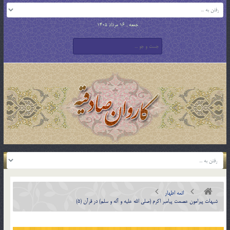
جمعه , 16 مرداد 1405
ائمه اطهار
شبهات پیرامون عصمت پیامبر اکرم (صلی الله علیه و آله و سلم) در قرآن (5)