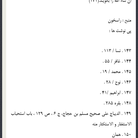
ان شاء الله را بگويند.(171)
منبع : راسخون
پي نوشت ها :
143 . نسا / 113 .
144 . غافر / 55 .
145 . محمد / 19 .
146 . نوح / 28 .
147 . ابراهيم /41 .
148 . بقره 285 .
149 . الديباج علي صحيح مسلم بن حجاج، ج 6 ، ص 129 ، باب استحباب
الاستغفار و الاستكثار منه
150 . همان