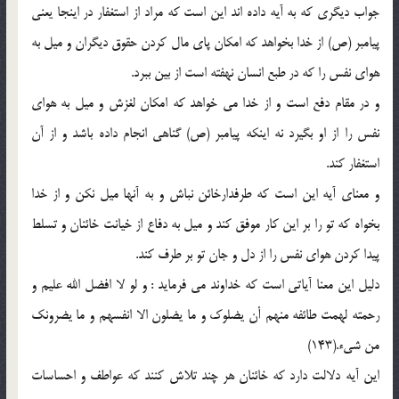
جواب ديگري كه به آيه داده اند اين است كه مراد از استغفار در اينجا يعني
پيامبر (ص) از خدا بخواهد كه امكان پاي مال كردن حقوق ديگران و ميل به
هواي نفس را كه در طبع انسان نهفته است از بين ببرد.
و در مقام دفع است و از خدا مي خواهد كه امكان لغزش و ميل به هواي
نفس را از او بگيرد نه اينكه پيامبر (ص) گناهي انجام داده باشد و از آن
استغفار كند.
و معناي آيه اين است كه طرفدارخائن نباش و به آنها ميل نكن و از خدا
بخواه كه تو را بر اين كار موفق كند و ميل به دفاع از خيانت خائنان و تسلط
پيدا كردن هواي نفس را از دل و جان تو بر طرف كند.
دليل اين معنا آياتي است كه خداوند مي فرمايد : و لو لا افضل الله عليم و
رحمته لهمت طائفه منهم أن يضلوك و ما يضلون الا انفسهم و ما يضرونك
من شيء.(143)
اين آيه دلالت دارد كه خائنان هر چند تلاش كنند كه عواطف و احساسات