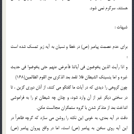
هستند، سرگرم نمي شود.
شبهات :
براي عدم عصمت پيامبر (ص) در خطا و نسيان به آيه زير تمسك شده است
:
و اذا رأيت الذين يخوضون في آياتنا فأعرض عنهم حتي يخوضوا في حديث
غيره و اما ينسينك الشيطان فلا تقعد بعد الذكري مع القوم الظالمين(168)
چون گروهي را ديدي كه در آيات ما گفتگو مي كنند، از آنان دوري گزين ، تا
در سخني ديگر غير از آن وارد شود، و چنان چه شيطان تو را به فراموشي
انداخت بعد از متذكر شدن با گروه ستمگران مجالست مكن.
دقت در آيه بعدي، به خوبي اين نكته را روشن مي سازد كه گرچه ظاهراً در
اين آيه روي سخن به پيامبر (ص) است، اما در واقع پيروان پيامبر (ص)