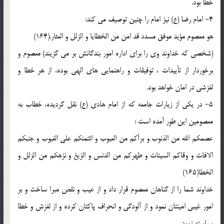
خطا بود.
4- امام رضا (ع) نيز امام را چنين توصيف مي كند:
هو معصوم مؤيد موفق مسدد قد امن من الخطايا و الزلل و العثار.(164)
(شخصي كه خداوند وي را براي اداره امور بندگانش بر مي گزيند) معصوم و
برخوردار از تأييدات ، توفيقات و راهنمايي هاي الهي بوده، از هر خطا و
لغزشي در امان خواهد بود.
5- در يكي از زيارات جامعه كه از امام هادي (ع) نقل گرديده، خطاب به
معصومين اين طور آمده است :
عصمكم الله من الذنوب و برأكم من العيوب و ائتمنكم علي الغيوب و جنبكم
الافات و وقاكم السيئات و طهركم من الدنس و الزيغ و نزهكم من الزلل و
الخطا(165)
خداوند شما را از گناهان معصوم قرار داد و از عيب و نقص مبرا ساخت و بر
امور غيبي امينتان نمود و از آلودگي و انحراف پاكتان كرده و از لغزش و خطا
پيراسته نمود.