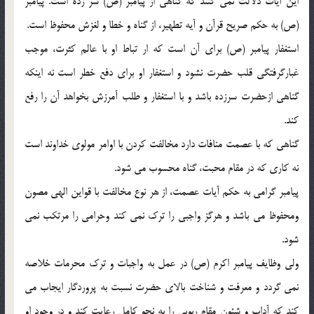
اين آيات دلالت نمي كنند كه گناهي از پيامبر (ص) سر زده است. پيامبر
(ص) به حكم صريح قرآن و آيه تطهير، از گناه و خطا و لغزش محفوظ است.
استغفار پيامبر (ص) براي آن است كه ار تباط او با عالم كثرت، موجب
غبارگرفتگي قلب حضرت نشود و استغفار او براي دفع خطر است نه اينكه
گناهي ازحضرت سرزده باشد و با استغفار و طلب آمرزش بخواهد آن را رفع
كند.
گناهي كه با عصمت منافات دارد مخالفت كردن با اوامر مولوي خداوند است
نه كاري كه در مقام محبت، گناه محسوب مي شود.
پيامبر گرامي به حكم آيات عصمت، از هر نوع مخالفت با قواين الهي مصون
ومحفوظ مي باشد و هرگز واجبي را ترك نمي كند وحرامي را مرتكب نمي
شود.
ولي وظايف پيامبر اكرم (ص) در عمل به واجبات و ترك محرمات خلاصه
نمي گردد و معرفت و شناخت بالاي حضرت نسبت به پروردگار ايجاب مي
كند كه آداب و شئون مقام ربوبي را به نحو كامل رعايت كند و در وجود او