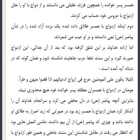
همسر پسر خوانده را همچون فرزند حقيقي مي دانستند و از دواج با او را مثل
ازدواج با عروس خود حساب مي كردند.
دوم اينكه ازدواج با همسر طلاق داده شده يك برده آزاد شده را در شأن
پيامبر (ص) نمي دانستند و بر او عيب مي شمردند.
اما اراده خداوند بر اين تعلق گرفته بود كه بعد از آن جدائي، اين ازدواج
صورت گيرد و اين سنت غلط عرب جاهليت شكسته شود و همان گونه كه در
دنباله آيه آمده است :
لكيلا يكون علي المومنين حرج في ازواج ادعيائهم اذا قضوا منهن و طراً.
مومنان در ازدواج با همسران مطلقه پسر خوانده خود هيچ محذوري نبيند.
بنابراين آنچه پيامبر (ص) در دل مخفي مي كرد و سرانجام خداوند آن را
آشكار كرد همان ازدواج با همسر زيد بود در صورتي كه زيد اصرار به طلاق او
داشته باشد و چيزي كه پيامبر (ص) از آن بيم داشت عكس العمل هايي بود
كه انتظار مي رفت در مقابل شكستن اين سنت جاهلي و همين طور ازدواج با