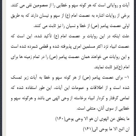
آيات و رواياتي است كه هر گونه سهو و خطايي را از معصومين نفي مي كنند.
برخي از روايات اشاره به عصمت امام (ع) از سهو و نيسان دارند كه به طريق
اولي عصمت پيامبر (ص) از خطا و نسيان را نيز ثابت مي كنند.
علت اينكه در اين روايات بر عصمت امام (ع) تأكيد شده، اين است كه
عصمت انبياء نزد اكثر مسلمين امري پذيرفته شده و قطعي شمرده شده است
و اين روايات مي خواهند همان عصمت پيامبر (ص) را در تمام زمينه ها براي
امام (ع)‌نيز ثابت نمايند.
1- براي عصمت پيامبر (ص) از هر گونه سهو و خطا به آيات زير تمسك
شده است و از اطلاقات و عمومات اين آيات، اين طور استفاده شده كه
تمامي گرفتار و كردار انبياء برخاسته از وحي الهي مي باشد و هرگونه سهو و
خطايي از سوي آنان، منتفي است.
ما ينطق عن الهوي ان هو الا وحي يوحي(160)
ان اتبع الا ما يوحي الي(161)