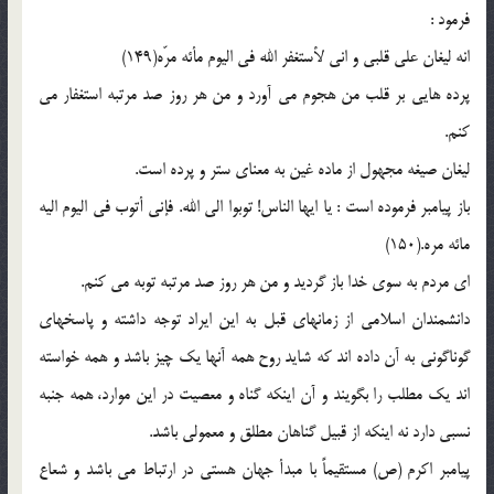
فرمود :
انه ليغان علي قلبي و اني لأستغفر الله في اليوم مأئه مرّه(149)
پرده هايي بر قلب من هجوم مي آورد و من هر روز صد مرتبه استغفار مي
كنم.
ليغان صيغه مجهول از ماده غين به معناي ستر و پرده است.
باز پيامبر فرموده است : يا ايها الناس! توبوا الي الله. فإني أتوب في اليوم اليه
مائه مره.(150)
اي مردم به سوي خدا باز گرديد و من هر روز صد مرتبه توبه مي كنم.
دانشمندان اسلامي از زمانهاي قبل به اين ايراد توجه داشته و پاسخهاي
گوناگوني به آن داده اند كه شايد روح همه آنها يك چيز باشد و همه خواسته
اند يك مطلب را بگويند و آن اينكه گناه و معصيت در اين موارد، همه جنبه
نسبي دارد نه اينكه از قبيل گناهان مطلق و معمولي باشد.
پيامبر اكرم (ص) مستقيماً با مبدأ جهان هستي در ارتباط مي باشد و شعاع