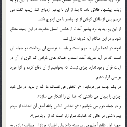
كرد. زيد احساس كرد كه پيامبر عاشق همسر او شده است! از اين رو به
زينب پيشنهاد طلاق داد، تا بعد از آن با پيامبر ازدواج كند. زينب گفت مي
ترسم پس از طلاق گرفتن از تو، پيامبر با من ازدواج نكند.
از اين رو زيد به نزد پيامبر آمد تا از عكس العمل حضرت در اين زمينه مطلع
شود و در اين هنگام آيه شريفه نازل شد.
آنچه در اينجا براي ما مهم است و بايد به توضيح آن پرداخت دو جمله اي
است كه در آيه شريفه آمده است.و افسانه هاي خرافي كه اثري از آن در
آيات قرآن وجود ندارد چيزي نيست كه بخواهيم از آن دفاع كرده و آنرا مورد
بررسي قرار دهيم.
در يك جمله مي فرمايد : «و تخفي في نفسك ما الله ع بديه. در دل خود
چيزي را پنهان مي داشتي كه خدا آن را آشكار مي سازد».
و در جمله دوم مي خوانيم : «و تخشي الناس والله أحق أن تخشاه از مردم
بيم داشتي در حالي كه خداوند سزاوارتر است كه از او بترسي».
جمله اول ظاهراً مفهومي سربسته دارد ولي افسانه پردازان مطالب زيادي به