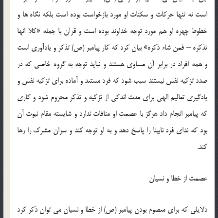
است نه تنها حركات و سكنات او مورد بازخواست بوده است بلكه نگاه ها و
خطوط چهره او هم مورد توجه خداوند بوده است و قرآن با جمله «كلا انها
تذكره – فمن شاء ذكره» بيان كرد كه كار پيامبر (ص) تذكر و يادآوري است
و همه افراد در برابر آن مساوي هستند و نبايد توجه به گروه خاصي كه در
صدد تزكيه نفس نيستند سبب شود كه فرد مستعد و آماده براي تزكيه نفس و
يادگيري تعاليم الهي براي مدت اندكي از تزكيه و تذكر محروم شود و كاري
كه پيامبر انجام داد هرگز با عصمت او منافات ندارد و شايسته مقام نبوت آن
بود كه نداي فرد نابينا را پاسخ دهد و به او توجه كند و سران مشرك را رها
كند.
عصمت از خطا و نسيان
دلايلي كه براي معصوم بودن پيامبر (ص) از خطا و نسيان مي توان ذكر كرد