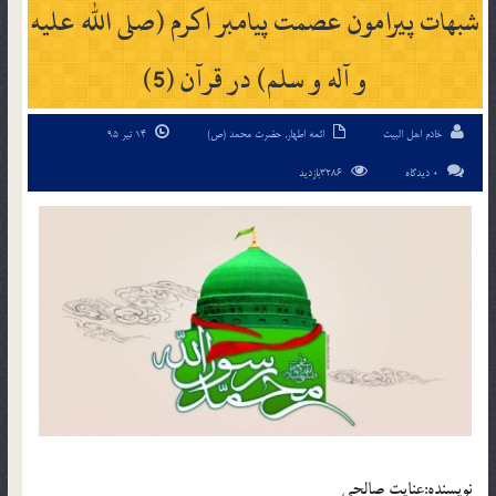
شبهات پیرامون عصمت پیامبر اکرم (صلی الله علیه
و آله و سلم) در قرآن (5)
خادم اهل البیت
ائمه اطهار
,
حضرت محمد (ص)
14 تیر 95
0 دیدگاه
3286بازدید
نويسنده:عنایت صالحی