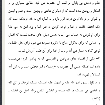
علم و دانش بي پايان بر قلب آن حضرت مي تابد. حقايق بسياري بر او
آشكار و روشن شده است كه از ديگران مخفي و پنهان است و علم و ايمان
و تقواي او در بالاترين درجه قرار دارد و به اندازه اي به خدا نزديك است كه
يك لحظه غفلت از خدا و توجه كردن به غير خدا و پرداختن به امور دنيا
براي او لغزش به حساب مي آيد به همين دليل جاي تعجب نيست كه افعال
و اعمالي كه براي ديگران مباح يا مكروه شمرده مي شود براي اهل حقيقت،
نوعي گناه به شمار مي آيد و بايد از خدا براي آن طلب آمرزش نمايد.
4- يكي از افسانه هاي دروغين و نادرستي كه به پيامبر اكرم (ص)‌نسبت
داده اند، افسانه عشق آن حضرت به «زينب» دختر جحش است و به اين آيه
استدلال نموده اند :
و اذ تقول للذي انعم الله عليه و انعمت عليه امسك عليك زوجك و اتق الله
و تخفي في نفسك ما الله مبديه و تخشي الناس والله احق ان تخشه…
(151)