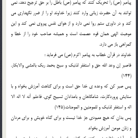
پيامبر (ص) را تحريك كنند كه پيامبر (ص) باطل را بر حق ترجيح دهد، نمي
توانند به آن حضرت زياني وارد كنند زيرا خداوند او را از ضرر نگهداري مي
كند و در داوري ستم روا نمي دارد و از هواي نفس پيروي نمي كند و اين
موهبت الهي همان قوه عصمت است و هميشه صاحب خود را از خطا و
گمراهي باز مي دارد.
خداوند در قرآن خطاب به پيامبر اكرم (ص) مي فرمايد :
فاصبر إن وعد الله حق و استغفر لذنبك و سبح بحمد ربك بالعشي والابكار.
(144)
پس صبر كن كه وعده ي خدا حق است و براي گناهت آمرزش بخواه و با
ستايش پروردگارت، شامگاهان و بامدادان تسبيح گوي. فاعلم أنه لا اله الا
اله و استغفر لذنبك و للمومنين و المومنات.(145)
پس بدان كه هيچ معبودي جز خدا نيست و براي گناه خويش و براي مردان
و زنان مومن آمرزش بخواه.