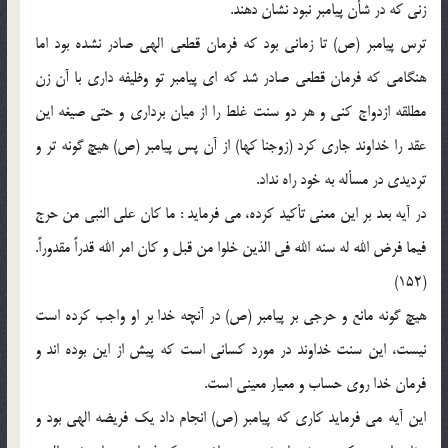
زني كه در شأن پيامبر نبود نشان دهند.
ترس پيامبر (ص) تا زماني بود كه فرمان قطعي الهي صادر نشده بود اما
هنگامي كه فرمان قطعي صادر شد كه اي پيامبر تو وظيفه داري با آن زن
مطلقه ازدواج كني و هر دو سنت غلط را از ميان برداري و حتي صيغه اين
عقد را خداوند جاري كرد (زوجنا كها) از آن پس پيامبر (ص) هيچ گونه تر و
ترديدي در مسأله به خود راه نداد.
در آيه بعد بر اين معني تأكيد كرده، مي فرمايد : ما كان علي النبي من حرج
فيما فرض الله له سنه الله في الذين خلوا من قبل و كان امر الله قدراً‌ مقدوراً.
(152)
هيچ گونه مانع و حرجي بر پيامبر (ص) در آنچه خدا بر او واجب كرده است
نيست، اين سنت خداوند در مورد كساني است كه پيش از اين بوده اند و
فرمان خدا روي حساب و معيار معيني است.
اين آيه مي فرمايد كاري كه پيامبر (ص) انجام داد يك فريضه الهي بود و