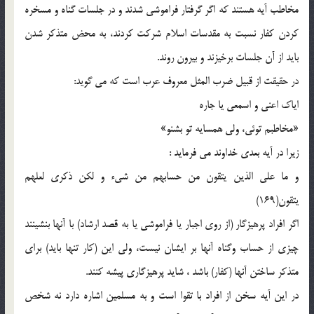
مخاطب آيه هستند كه اگر گرفتار فراموشي شدند و در جلسات گناه و مسخره
كردن كفار نسبت به مقدسات اسلام شركت كردند، به محض متذكر شدن
بايد از آن جلسات برخيزند و بيرون روند.
در حقيقت از قبيل ضرب المثل معروف عرب است كه مي گويد:
اياك اعني و اسمعي يا جاره
«مخاطبم توئي، ولي همسايه تو بشنو»
زيرا در آيه بعدي خداوند مي فرمايد :
و ما علي الذين يتقون من حسابهم من شيء و لكن ذكري لعلهم
يتقون(169)
اگر افراد پرهيزگار (از روي اجبار يا فراموشي يا به قصد ارشاد) با آنها بنشينند
چيزي از حساب وگناه آنها بر ايشان نيست، ولي اين (كار تنها بايد) براي
متذكر ساختن آنها (كفار) باشد ، شايد پرهيزگاري پيشه كنند.
در اين آيه سخن از افراد با تقوا است و به مسلمين اشاره دارد نه شخص