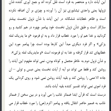
اين آيات دارد و منحصر به فرد است نقل كرده اند و جمع آوري كننده شأن
نزولها يعني واحدي نيشابوري نيز آن را آورده و چيزي بر آن اضافه نكرده
است و ظاهر خطابات ششگانه در اين آيات با شأن نزول نخست بيشتر
سازگار است و طبق شأن نزول نخست خود پيامبر چهره در هم كشيد و رو
گردانيد و خدا هم او را مورد خطاب قرار داد و به او فرمود «و ما يدريك لعله
يزكي» و اگر فرد ديگري مبدأ اين كارها بوده است چرا پيامبر مورد اين
خطابهاي تند قرار گرفته و خدا به او فرموده است «و مايدريك لعله يزكي».
و شأن نزول دوم به خاطر مجمل و كوتاه بودن، نمي تواند مفهوم اين آيات را
روشن كند و فقط مي تواند دو آيه از آيات نخست يعني عبس و تولي – ان
جاءه الاعمي را روشن كند و بقيه آيات روشن نمي شود و روي گرداني يك
فرد اموي نمي تواند تفسير كننده بقيه آيات باشد.
درست است كه قرآن ابتدا ضمائر غائب را مي آورد و در بين سخن از ضمائر
غائب به ضمير حاضر انتقال يافته و پيامبر اكرم (ص) را مورد خطاب قرار مي