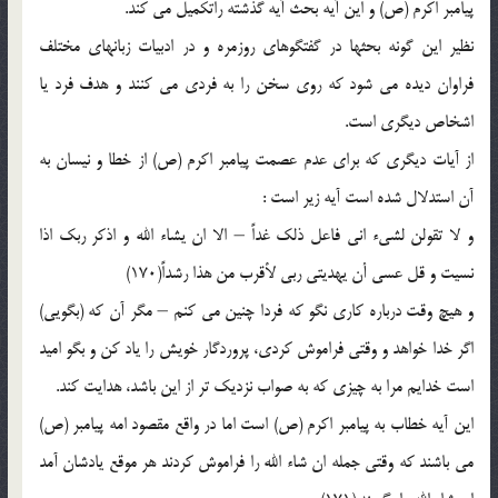
پيامبر اكرم (ص) و اين آيه بحث آيه گذشته راتكميل مي كند.
نظير اين گونه بحثها در گفتگوهاي روزمره و در ادبيات زبانهاي مختلف
فراوان ديده مي شود كه روي سخن را به فردي مي كنند و هدف فرد يا
اشخاص ديگري است.
از آيات ديگري كه براي عدم عصمت پيامبر اكرم (ص) از خطا و نيسان به
آن استدلال شده است آيه زير است :
و لا تقولن لشيء اني فاعل ذلك غداً – الا ان يشاء الله و اذكر ربك اذا
نسيت و قل عسي أن يهديتي ربي لأقرب من هذا رشداً(170)
و هيچ وقت درباره كاري نگو كه فردا چنين مي كنم – مگر آن كه (بگويي)
اگر خدا خواهد و وقتي فراموش كردي، پروردگار خويش را ياد كن و بگو اميد
است خدايم مرا به چيزي كه به صواب نزديك تر از اين باشد، هدايت كند.
اين آيه خطاب به پيامبر اكرم (ص) است اما در واقع مقصود امه پيامبر (ص)
مي باشند كه وقتي جمله ان شاء الله را فراموش كردند هر موقع يادشان آمد