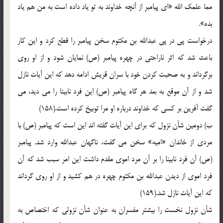
مما علمك الله «اي پيامبر از آنچه خداوند به تو ياد داده است به من هم ياد
بده».
درخواست پي در پي عبدالله بن مكتوم سخن پيامبر را قطع كرد و اين كار
باعث شد كه اثر ناراحتي در چهره پيامبر (ص) نمايان شود و از او روي
برگرداند و به صحبت كردن خود با سران قريش ادامه دهد كه اين آيات نازل
شد و از آن موقع به بعد هر گاه پيامبر (ص) اين فرد نابينا را مي ديد، مي
گفت آفرين بر كسي كه خداوند درباره او مرا توبيخ كرده است.(158)
ب) دومين شأن نزول كه براي اين آيات گفته اند اين است كه پيامبر (ص) با
مردي از خاندان «اميه» سخن مي گفت، ناگهان عبدالله وارد شد. پيامبر
(ص) آن فرد نابينا را بر آن مرد اموي مقدم داشت اين امر سبب شد كه آن
فرد اموي از ديدن عبدالله بن مكتوم چهره در هم كشيد و از او روي گرداند
كه اين آيات نازل شد.(159)
شأن نزول نخست را بيشتر مفسران به عنوان شأن نزولي كه اختصاص به