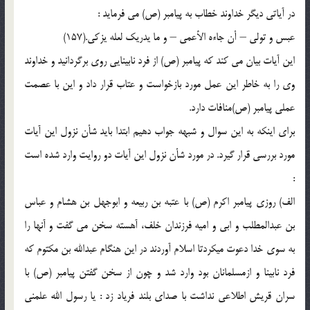
در آياتي ديگر خداوند خطاب به پيامبر (ص) مي فرمايد :
عبس و تولي – أن جاءه الأعمي – و ما يدريك لعله يزكي.(157)
اين آيات بيان مي كند كه پيامبر (ص) از فرد نابينايي روي برگردانيد و خداوند
وي را به خاطر اين عمل مورد بازخواست و عتاب قرار داد و اين با عصمت
عملي پيامبر (ص)‌منافات دارد.
براي اينكه به اين سوال و شبهه جواب دهيم ابتدا بايد شأن نزول اين آيات
مورد بررسي قرار گيرد. در مورد شأن نزول اين آيات دو روايت وارد شده است
:
الف) روزي پيامبر اكرم (ص) با عتبه بن ربيعه و ابوجهل بن هشام و عباس
بن عبدالمطلب و ابي و اميه فرزندان خلف، آهسته سخن مي گفت و آنها را
به سوي خدا دعوت ميكردتا اسلام آوردند در اين هنگام عبدالله بن مكتوم كه
فرد نابينا و ازمسلمانان بود وارد شد و چون از سخن گفتن پيامبر (ص) با
سران قريش اطلاعي نداشت با صداي بلند فرياد زد : يا رسول الله علمني