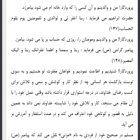
پروردگارا من و والدينم و آن كسي را كه وارد خانه ام مي شود بيامرزد.
حضرت ابراهيم مي فرمايد : ربنا اغفر لي و لوالدي و للمومنين يوم يقوم
الحساب.(147)
پروردگارا! من و والدينم ومومنان را، روزي كه حساب بر پا مي شود، بيامرز.
پيامبر گرامي (ص) مي فرمايد : ربنا و سمعنا و اطعنا غفرانك ربنا و اليك
المصير.(148)
پروردگارا! شنيديم و اطاعت نموديم و خواهان مغفرت تو هستيم و به سوي
توست بازگشت هر انساني چه از نظر كار و كوشش و سعي و تلاش براي
كسب رضاي خداوند، در درجه استواري قرار داشته باشد وقتي عمل خود را با
آن مقام مي سنجد، كار و تلاش خود را شايسته خداوند نمي داند به همين
دليل به قصور و كوتاهي خود اعتراف مي كند و در صدد استغفار و آمرزش بر
مي آيد.
مسلم در صحيح خود از فردي به نام «مزني» نقل مي كند كه پيامبر (ص)