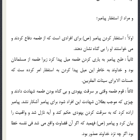
و مراد از استغفار پيامبر؛
اولاً : استغفار كردن پيامبر (ص) براي افرادي است كه از طعمه دفاع كردند و
مي خواستند او را بي گناه نشان دهند.
ثانياً : طبع پيامبر به ياري كردن طعمه ميل پيدا كرد زيرا طعمه از مسلمانان
بود و خداوند به خاطر اين ميل پيدا كردن به استغفار امر كرده ست كه
حسنات الابراي سيئات المقربين.
ثالثاً : قوم طعمه وقتي بر سرقت يهودي و بي گناه بودن طعمه شهادت دادند و
چيزي كه موجب بطلان شهادت اين افراد شود براي پيامبر آشكار نشد. پيامبر
اراده كرد كه به سرقت كردن يهودي حكم كند و آيه نازل شد و واقعيت را
بيان كرد و پيامبر (ص) فهميد كه اگر آن قضاوت واقع مي شد في نفسه خطا
بود اگر چه نزد خداوند معذور بود.