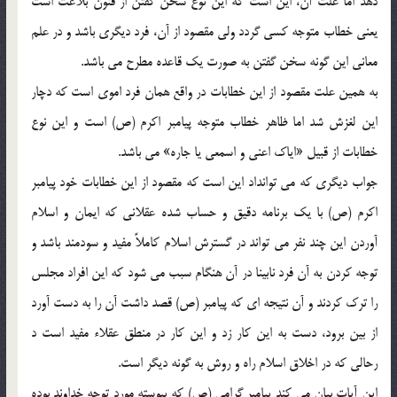
دهد اما علت آن، اين است كه اين نوع سخن گفتن از فنون بلاغت است
يعني خطاب متوجه كسي گردد ولي مقصود از آن، فرد ديگري باشد و در علم
معاني اين گونه سخن گفتن به صورت يك قاعده مطرح مي باشد.
به همين علت مقصود از اين خطابات در واقع همان فرد اموي است كه دچار
اين لغزش شد اما ظاهر خطاب متوجه پيامبر اكرم (ص) است و اين نوع
خطابات از قبيل «اياك اعني و اسمعي يا جاره» مي باشد.
جواب ديگري كه مي توانداد اين است كه مقصود از اين خطابات خود پيامبر
اكرم (ص) با يك برنامه دقيق و حساب شده عقلاني كه ايمان و اسلام
آوردن اين چند نفر مي تواند در گسترش اسلام كاملاً مفيد و سودمند باشد و
توجه كردن به آن فرد نابينا در آن هنگام سبب مي شود كه اين افراد مجلس
را ترك كردند و آن نتيجه اي كه پيامبر (ص) قصد داشت آن را به دست آورد
از بين برود، دست به اين كار زد و اين كار در منطق عقلاء مفيد است د
رحالي كه در اخلاق اسلام راه و روش به گونه ديگر است.
اين آيات بيان مي كند پيامبر گرامي (ص) كه پيوسته مورد توجه خداوند بوده