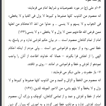
6-ام علي (ع) در مورد خصوصيات و شرايط امام مي فرمايند:
انه معصوم من الذنوب كلها صغيرها و كبيرها لا يزل في الفتيا و لا يخطيء
في الجواب و لا يسهو و لا ينسي … و عدلوا عن اخذ الاححكام من اهلها
ممن فرض الله طاعتهم ممن لا يزل و لا يخطي ء و لا ينسي.(166)
امام از تمام گناهان معصوم است … در بيان حكم لغزشي ندارد و در پاسخ، به
خطا نمي رود و از سهو و فراموشي دور است … ولي مردم از اينكه احكام
الهي را از اهلش فرا بگيرند – همانا كه خداوند اطاعت از آنان را واجب
نمودهو از لغزش و خطا و فراموشي در امانند – روي بر تافتند.
7- باز حضرت ر جايي ديگر مي فرمايند :
انه معصوم من الخطأ و الزلل و العمد و من الذنوب كلها صغيرها و كبيرها و لا
يزل و لا يخطأ و لا يلهو بشيء من الامور الموبقه للدين. (167)
امام از خطا و لغزش و عمد و از تمامي گناهان، كوچك و بزرگ آن، معصوم
است. لغزشي ندارد و مرتكب خطا نمي گردد و به اموري كه ويران گر دين