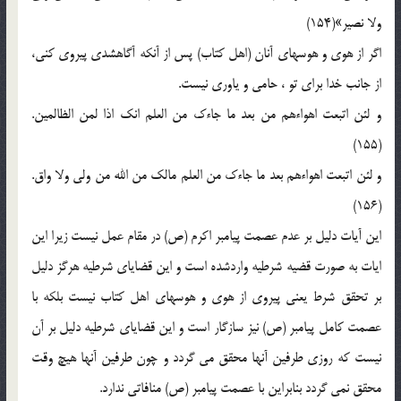
ولا نصير»(154)
اگر از هوي و هوسهاي آنان (اهل كتاب) پس از آنكه آگاهشدي پيروي كني،
از جانب خدا براي تو ، حامي و ياوري نيست.
و لئن اتبعت اهواءهم من بعد ما جاءك من العلم انك اذا لمن الظالمين.
(155)
و لئن اتبعت اهواءهم بعد ما جاءك من العلم مالك من الله من ولي ولا واق.
(156)
اين آيات دليل بر عدم عصمت پيامبر اكرم (ص) در مقام عمل نيست زيرا اين
ايات به صورت قضيه شرطيه واردشده است و اين قضاياي شرطيه هرگز دليل
بر تحقق شرط يعني پيروي از هوي و هوسهاي اهل كتاب نيست بلكه با
عصمت كامل پيامبر (ص) نيز سازگار است و اين قضاياي شرطيه دليل بر آن
نيست كه روزي طرفين آنها محقق مي گردد و چون طرفين آنها هيچ وقت
محقق نمي گردد بنابراين با عصمت پيامبر (ص) منافاتي ندارد.