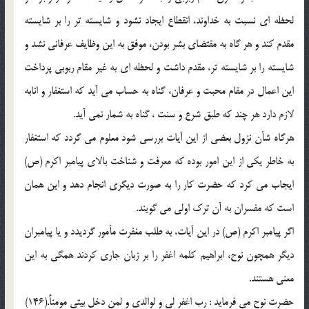
لحظه اي نسبت به خداوند، انقطاع ايجاد نشود و شايسته تر را بر شايسته
مقدم كند و هر گاه به مقتضاي بشر بودن، موفق به اين وظايف عرفاني نشد و
شايسته را بر شايسته تر، مقدم داشت و لحظه اي به غير مقام ربوبي پرداخت
اين اعمال در مقام محبت و عرفان، گناه به حساب مي آيد كه استغفار و انابه
لازم دارد هر چند كه طبق شرع و سنت ، گناه به شمار نمي آيد.
هرگاه شأن نزول بعضي از اين آيات بررسي شود معلوم مي گردد كه استغفار
به خاطر يكي از اين امور بوده كه معرفت و شناخت بالاي پيامبر اكرم (ص)
ايجاب مي كرد كه حضرت كار را به صورت ديگري انجام دهد و اين همان
است كه مفسران به آن ترك اولي مي گويند.
اگر پيامبر اكرم (ص) در اين آيات، به طلب مغفرت مأمور گرديدد و يا پيامبران
ديگر همچون نوح، ابراهيم كلمه اغفر را بر زبان جاري كردند همگي به اين
معني هستند.
حضرت نوح مي فرمايد : رب اغفر لي و لوالدي و لمن دخل بيتي مومناً.(146)