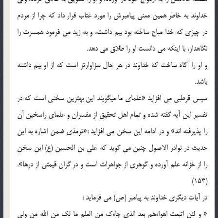
خداوند به خاطر همين معني پيامبرش را مورد عتاب قرار داد كه چرا از مردم
در چيزي كه خدا مباح ساخته بود بيم داشت، و به زيد مي فرمود همسرت را
نگاهدار، با اينكه مي دانست او را طلاق مي دهد.
و او را آگاه ساخت كه خداوند در هر حال سزاوارتر است كه از او بيم داشته
باشد.
سپس قرطبي مي افزايد «علماي ما ميگويند اين بهترين سخني است كه در
تفسير اين آيه گفته شده و تمام اهل تحقيق از مفسران و علماي راسخين آن
را پذيرفته اند» و در ادامه اين سخن مي افزايد :«ترمذي ضمن اشاره به اين
حديث در نوادر الاصول چنين مي گويد كه علي بن الحسين (ع) اين سخن
را از خزانه علم آورده و گوهري از جواهرات است و در گران قيمتي از درها».
(153)
در آيات ديگري خداوند به پيامبر (ص) مي فرمايد :
« و لئن اتبعت اهواءهم بعد الذي جاءك من العلم ما لك من الله من ولي