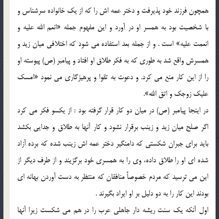
همچون فرزند خود پذيرفت و دختر عمه اش را كه از يك خانواده سرشناس و
با شخصيت بود به همسر او در آورد و اين مفهوم جمله «انعم الله عليه و
انعمت عليه» است . و از جمله بعد استفاده مي شود كه اختلافي ميان زيد و
همسرش واقع شد به طوري كه به فكر طلاق او افتاد و پيامبر (ص) پيوسته او
را از اين كار منع مي كرد. و دعوت به تقوا و پرهيزگاري مي نمود «امسك
عليك زوجك و اتق الله».
در اينجا پيامبر (ص) در ميان دو كار قرار گرفته بود : از يكسو فكر مي كرد
اگر صلح ميان زيد و زينب برقرار نشود و كار آنها به طلاق و جدايي بكشد
بايد براي جبران شكستي كه دامنگير دختر عمه اش زينب شده كه برده آزاد
شده اي او را طلاق داده، وي را به همسري خود برگزيند و از طرف ديگر از
اين مي ترسيد كه مردم خصوصاً منافقان كه منتظر به دست آوردن بهانه اي
بودند اين كار را به دو دليل بر او ايراد بگيرند .
اول آنكه يك سنت ريشه دار جاهلي عرب را در هم مي شكست زيرا آنها