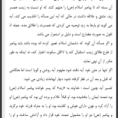
آن بسته اند تا پيامبر اسلام (ص) را متهم كنند كه او نسبت به زينب همسر
زيد، عشق و علاقه داشت در حالي كه آيه اين مسأله را تكذيب مي كند، آيه
مي گويد تو بارها به زيد توصيه مي كردي كه همسرت را طلاق مده، جمله اذ
تقول به صورت مضارع است و دليل بر استمرار مي باشد.
و اگر مسأله آن گونه كه دشمنان اسلام تصور كرده اند بوده باشد بايد پيامبر
از طرح طلاق زينب استقبال كند يا لااقل سكوت اختيار كند، نه اينكه به طور
مكرر از آن نهي نمايد.
اگر تنها در متن خود آيه دقت شود مفهوم آيه روشن و گويا است اما هنگامي
كه قبل و بعد آن در نظر گرفته نشود دچار ابهامات زيادي مي شود.
تفسير آيه چنين است : خداوند به «زيد» كه پسر خوانده پيامبر اسلام (ص)
بود نعمت ايمان را بخشيده بود. او قبلاً غلام و برده اي بود كه پيامبر (ص) او
را آزاد كرد و چون داراي هوش و كفايت بود او را به منزله فرزند خود برگزيد
و پيامبر (ص) نيز او را مشمول نعمت خود قرار داد و آزادش ساخت و او را