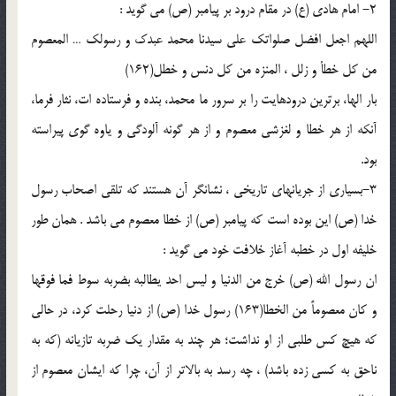
2- امام هادي (ع) در مقام درود بر پيامبر (ص) مي گويد :
اللهم اجعل افضل صلواتك علي سيدنا محمد عبدك و رسولك … المعصوم
من كل خطأ و زلل ، المنزه من كل دنس و خطل(162)
بار الها، برترين درودهايت را بر سرور ما محمد، بنده و فرستاده ات، نثار فرما،
آنكه از هر خطا و لغزشي معصوم و از هر گونه آلودگي و ياوه گوي پيراسته
بود.
3-بسياري از جريانهاي تاريخي ، نشانگر آن هستند كه تلقي اصحاب رسول
خدا (ص) اين بوده است كه پيامبر (ص) از خطا معصوم مي باشد . همان طور
خليفه اول در خطبه آغاز خلافت خود مي گويد :
ان رسول الله (ص) خرج من الدنيا و ليس احد يطالبه بضربه سوط فما فوقها
و كان معصوماً من الخطا(163) رسول خدا (ص) از دنيا رحلت كرد، در حالي
كه هيچ كس طلبي از او نداشت؛ هر چند به مقدار يك ضربه تازيانه (كه به
ناحق به كسي زده باشد) ، چه رسد به بالاتر از آن، چرا كه ايشان معصوم از