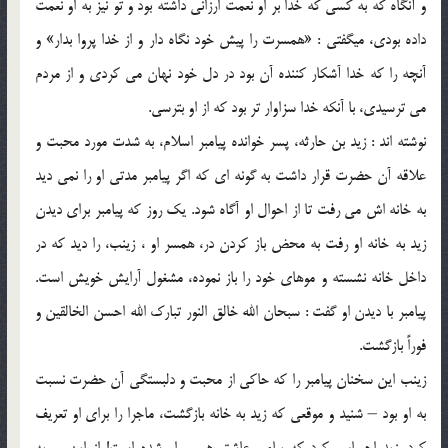
و آنگاه كه به كسي كه خدا بر او نعمت ارزاني داشته بود و تو نيز به او نعمت
داده بودي، ميگفتي : «همسرت را پيش خود نگاه دار و از خدا پروا بدار» و
آنچه را كه خدا آشكار كننده آن بود در دل خود نهان مي كردي و از مردم
مي ترسيدي، با آنكه خدا سزاوار تر بود كه از او بترسي.
نوشته اند : زيد بن حارثه، پسر خوانده پيامبر اسلام، به شدت مورد محبت و
علاقه آن حضرت قرار داشت به گونه اي كه اگر پيامبر مدتي او را نمي ديد
به خانه اش مي رفت تا از احوال او آگاه شود. يك روز كه پيامبر براي ديدن
زيد به خانه او رفت به محض باز كردن در، همسر او ، زينب، را ديد كه در
داخل خانه نشسته و موهاي خود را باز نموده، مشغول آرايش خويش است.
پيامبر با ديدن او گفت : سبحان الله خالق النور تبارك الله احسن الخالقين و
فوراً بازگشت.
زينب اين سخنان پيامبر را كه حاكي از محبت و دلبستگي آن حضرت نسبت
به او بود – شنيد و موقعي كه زيد به خانه بازگشت، ماجرا را براي او تعريف