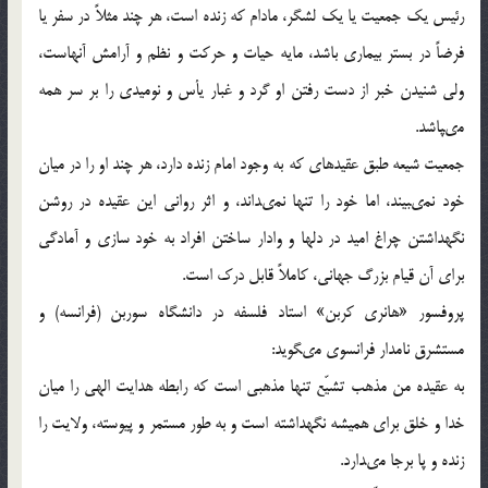
رئيس يك جمعيت يا يك لشگر، مادام كه زنده است، هر چند مثلاً در سفر يا
فرضاً در بستر بيمارى باشد، مايه حيات و حركت و نظم و آرامش آنهاست،
ولى شنيدن خبر از دست رفتن او گرد و غبار يأس و نوميدى را بر سر همه
مى‏پاشد.
جمعيت شيعه طبق عقيده‏اى كه به وجود امام زنده دارد، هر چند او را در ميان
خود نمى‏بيند، اما خود را تنها نمى‏داند، و اثر روانى اين عقيده در روشن
نگهداشتن چراغ اميد در دلها و وادار ساختن افراد به خود سازى و آمادگى
براى آن قيام بزرگ جهانى، كاملاً قابل درك است.
پروفسور «هانرى كربن» استاد فلسفه در دانشگاه سوربن (فرانسه) و
مستشرق نامدار فرانسوى مى‏گويد:
به عقيده من مذهب تشيّع تنها مذهبى است كه رابطه هدايت الهى را ميان
خدا و خلق براى هميشه نگهداشته است و به طور مستمر و پيوسته، ولايت را
زنده و پا برجا مى‏دارد.