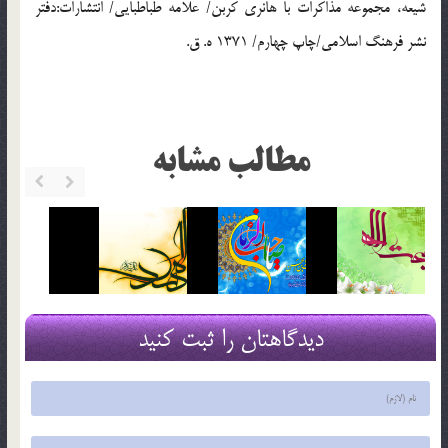
شیعه، مجموعه مذاکرات با هانری کربن/ علامه طباطبایی/ انتشارات:دفتر
نشر فرهنگ اسلامی/چاپ چهارم/ 1371 ه. ق.
مطالب مشابه
دیدگاهتان را ثبت کنید