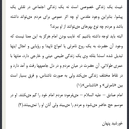
غيبت يك زندگى خصوصى است نه يك زندگى اجتماعى در نقش يك
پيشوا. بنابراین وجود مقدس او چه اثر عمومى براى مردم مى‏تواند داشته
باشد و مردم چه نوع بهره‏اى مى‏توانند از او ببرند؟
البته بايد توجه داشته باشيم كه غايب بودن امام هرگز به اين معنا نيست كه
وجود آن حضرت به يك روح نامرئى يا امواج ناپيدا و رؤيايى و امثال اينها
تبديل شده است! بلكه وى يك زندگى طبيعى عينى و خارجى دارد، منتها با
عمرى طولانى. آن حضرت در ميان مردم و در دل جامعه‏ها رفت و آمد دارد و
در نقاط مختلف زندگى مى‏كند ولى به صورت ناشناس. و فرق بسيار است
بين «نامرئى» و «ناشناس».(1)
امام صادق – عليه السلام – مى‏فرمود: مردم امام خود را گم مى‏كنند. او در
موسم حج حاضر مى‏شود و مردم را مى‏بيند ولى آنان او را نمى‏بينند.(2)
خورشيد پنهان