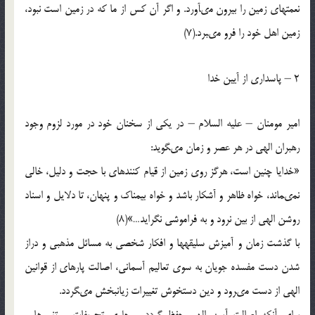
نعمتهاى زمين را بيرون مى‏آورد. و اگر آن كس از ما كه در زمين است نبود،
زمين اهل خود را فرو مى‏برد.(7)
2 – پاسدارى از آيين خدا
امير مومنان – عليه السلام – در يكى از سخنان خود در مورد لزوم وجود
رهبران الهى در هر عصر و زمان مى‏گويد:
«خدايا چنين است، هرگز روى زمين از قيام كننده‏اى با حجت و دليل، خالى
نمى‏ماند، خواه ظاهر و آشكار باشد و خواه بيمناك و پنهان، تا دلایل و اسناد
روشن الهى از بين نرود و به فراموشى نگرايد…»(8)
با گذشت زمان و آميزش سليقه‏ها و افكار شخصى به مسائل مذهبى و دراز
شدن دست مفسده جويان به سوى تعاليم آسمانى، اصالت پاره‏اى از قوانين
الهى از دست مى‏رود و دين دستخوش تغييرات زيانبخش مى‏گردد.