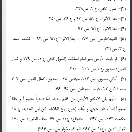
(2)- اصول كافى، ج 1، ص338.
(3)- بحار الأنوار، ج 52، ص 93 و ج 36، ص250
(4)- بحارالانوار /ج52/ ص 92
(5)- الغيبه/طوسی، ص 177 – بحارالانوار/ج52/ ص 92 – کشف الغمه ،
ج 3، ص322
(6)- لو بقيت الأرض بغير امام لساخت (اصول کافی ج 1، ص 179 و كمال
الدين/ صدوق/ج 1 ص 201 – 210.
(7)- أمالى صدوق، ص 112، مجلس 35 – صدوق، كمال الدين، ص 207،
باب 21، ح 22 ، فرائد السمطين، ص 45 -46.
(8)- اللّهمّ بلى لاتخلو الأرض من قائم بحجد اًّمّا ظاهراً مشهوراً و خائفاً
مغموراً لئلاّ تبطل حجج و بيّناته (شرح نهج البلاغه، ابن ابى الحديد، ج 18،
حكمت 143، ص 347 – احتجاج/ ج1/ ص 69، تحف العقول/ ص 170،
کمال الدین / ج1/ ص 262، المناقب خوارزمی، ص 264).