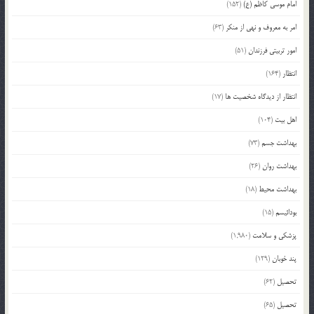
امام موسی کاظم (ع)
(152)
امر به معروف و نهی از منکر
(63)
امور تربیتی فرزندان
(51)
انتظار
(164)
انتظار از دیدگاه شخصیت ها
(17)
اهل بیت
(104)
بهداشت جسم
(73)
بهداشت روان
(26)
بهداشت محیط
(18)
بودائیسم
(15)
پزشکی و سلامت
(1,980)
پند خوبان
(129)
تحصیل
(62)
تحصیل
(65)