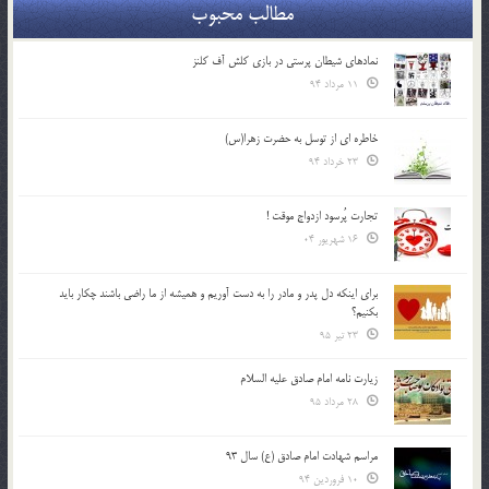
مطالب محبوب
نمادهای شیطان پرستی در بازی کلش آف کلنز
11 مرداد 94
خاطره ای از توسل به حضرت زهرا(س)
23 خرداد 94
تجارت پُرسود ازدواج موقت !
16 شهریور 04
براي اينكه دل پدر و مادر را به دست آوريم و هميشه از ما راضي باشند چكار بايد
بكنيم؟
23 تیر 95
زیارت نامه امام صادق علیه السلام
28 مرداد 95
مراسم شهادت امام صادق (ع) سال 93
10 فروردین 94