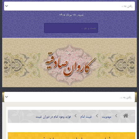
شنبه , 17 مرداد 1405
مهدویت
غیبت امام
فوايد وجود امام در دوران غيبت