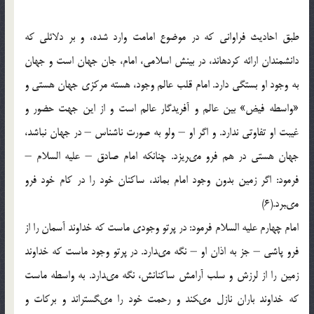
طبق احاديث فراوانى كه در موضوع امامت وارد شده، و بر دلائلى كه
دانشمندان ارائه كرده‏اند، در بينش اسلامى، امام، جان جهان است و جهان
به وجود او بستگى دارد. امام قلب عالم وجود، هسته مركزى جهان هستى و
«واسطه فيض» بين عالم و آفريدگار عالم است و از اين جهت حضور و
غيبت او تفاوتى ندارد. و اگر او – ولو به صورت ناشناس – در جهان نباشد،
جهان هستى در هم فرو مى‏ريزد. چنانكه امام صادق – عليه السلام –
فرمود: اگر زمين بدون وجود امام بماند، ساكنان خود را در كام خود فرو
مى‏برد.(6)
امام چهارم علیه السلام فرمود: در پرتو وجودی ماست كه خداوند آسمان را از
فرو پاشى – جز به اذان او – نگه مى‏دارد. در پرتو وجود ماست كه خداوند
زمين را از لرزش و سلب آرامش ساكنانش، نگه مى‏دارد. به واسطه ماست
كه خداوند باران نازل مى‏كند و رحمت خود را مى‏گستراند و بركات و