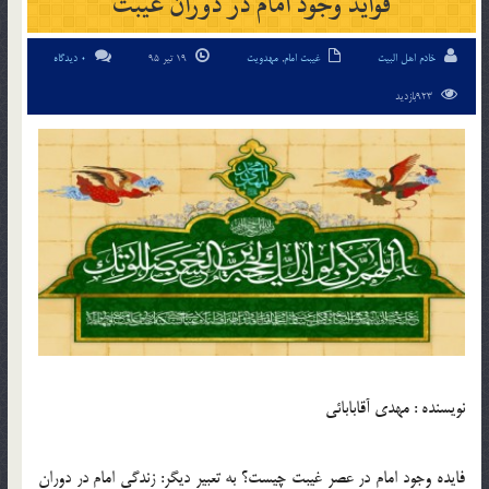
فوايد وجود امام در دوران غيبت
خادم اهل البیت
غیبت امام
,
مهدویت
19 تیر 95
0 دیدگاه
923بازدید
نویسنده : مهدی آقابابائی
فايده وجود امام در عصر غيبت چيست؟ به تعبير ديگر: زندگى امام در دوران