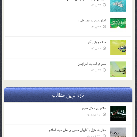
28 تیر 03
احياي دين در عصر ظهور
28 تیر 03
جنگ جهاني آخر
28 تیر 03
مصر در احادیث آخرالزمان
28 تیر 03
تازه ترین مطالب
سلام ای هلال محرم
25 خرداد 05
منزل به منزل با کاروان حسین بن علی علیه السلام
25 خرداد 05