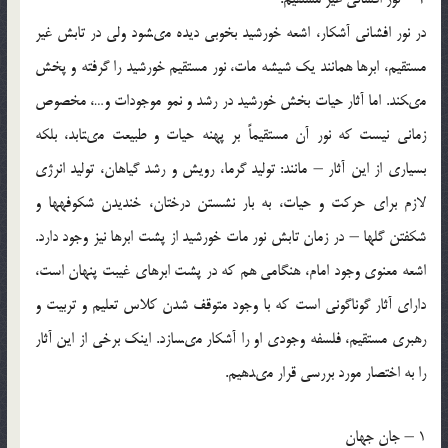
در نور افشانى آشكار، اشعه خورشيد بخوبى ديده مى‏شود ولى در تابش غير
مستقيم، ابرها همانند يك شيشه مات، نور مستقيم خورشيد را گرفته و پخش
مى‏كند. اما آثار حيات بخش خورشيد در رشد و نمو موجودات و…، مخصوص
زمانى نيست كه نور آن مستقيماً بر پهنه حيات و طبيعت مى‏تابد، بلكه
بسيارى از اين آثار – مانند: توليد گرما، رويش و رشد گياهان، توليد انرژى
لازم براى حركت و حيات، به بار نشستن درختان، خنديدن شكوفه‏ها و
شكفتن گلها – در زمان تابش نور مات خورشيد از پشت ابرها نيز وجود دارد.
اشعه معنوى وجود امام، هنگامى هم كه در پشت ابرهاى غيبت پنهان است،
داراى آثار گوناگونى است كه با وجود متوقف شدن كلاس تعليم و تربيت و
رهبرى مستقيم، فلسفه وجودى او را آشكار مى‏سازد. اينك برخى از اين آثار
را به اختصار مورد بررسى قرار مى‏دهيم.
1 – جان جهان