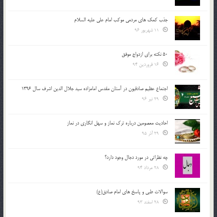
جذب کمک های مردمی موکب امام علی علیه السلام
11 شهریور 96
50 نکته برای ازدواج موفق
16 فروردین 94
اجتماع عظیم صادقیون در آستان مقدس امامزاده سید جلال الدین اشرف سال 1396
29 تیر 96
احادیث معصومین درباره ترک نماز و سهل انگاری در نماز
29 آذر 95
چه نظراتی در مورد دجال وجود دارد؟
28 مرداد 94
سوالات طبی و پاسخ های امام صادق(ع)
28 اسفند 93