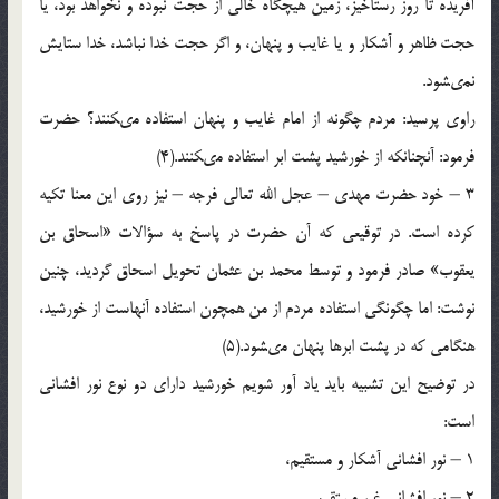
آفريده تا روز رستاخيز، زمين هيچگاه خالى از حجت نبوده و نخواهد بود، يا
حجت ظاهر و آشكار و يا غايب و پنهان، و اگر حجت خدا نباشد، خدا ستايش
نمى‏شود.
راوى پرسيد: مردم چگونه از امام غايب و پنهان استفاده مى‏كنند؟ حضرت
فرمود: آنچنانكه از خورشيد پشت ابر استفاده مى‏كنند.(4)
3 – خود حضرت مهدى – عجل الله تعالى فرجه – نيز روى اين معنا تكيه
كرده است. در توقيعى كه آن حضرت در پاسخ به سؤالات «اسحاق بن
يعقوب» صادر فرمود و توسط محمد بن عثمان تحويل اسحاق گرديد، چنين
نوشت: اما چگونگى استفاده مردم از من همچون استفاده آنهاست از خورشيد،
هنگامى كه در پشت ابرها پنهان مى‏شود.(5)
در توضيح اين تشبيه بايد ياد آور شويم خورشيد داراى دو نوع نور افشانى
است:
1 – نور افشانى آشكار و مستقيم،
2 – نور افشانى غير مستقيم.