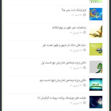
فرج نزدیک است یعنی چه؟
29 اسفند 03
مشخصات عصر ظهور در نهج البلاغه
22 شهریور 03
ستاره های دنباله دار مشهور و ظهور حضرت حق
22 شهریور 03
نکاتى درباره فرماندهى امام زمان عج-قسمت اول
22 شهریور 03
نکاتى درباره فرماندهى امام زمان (عج)-قسمت دوم
22 شهریور 03
ظرفیت های ژئوپلیتیک روایات مربوط به آخرالزمان (1)
22 شهریور 03