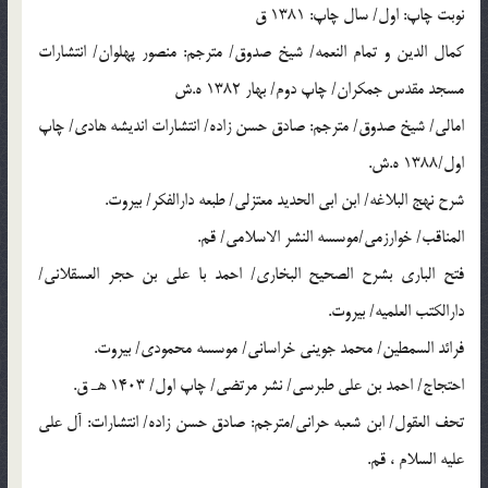
نوبت چاپ: اول‏/ سال چاپ: 1381 ق‏
کمال الدین و تمام النعمه/ شیخ صدوق/ مترجم: منصور پهلوان/ انتشارات
مسجد مقدس جمکران/ چاپ دوم/ بهار 1382 ه.ش
امالی/ شیخ صدوق/ مترجم: صادق حسن زاده/ انتشارات اندیشه هادی/ چاپ
اول/1388 ه.ش.
شرح نهج البلاغه/ ابن ابی الحدید معتزلی/ طبعه دارالفکر/ بیروت.
المناقب/ خوارزمی/موسسه النشر الاسلامی/ قم.
فتح الباری بشرح الصحیح البخاری/ احمد با علی بن حجر العسقلانی/
دارالکتب العلمیه/ بیروت.
فرائد السمطین/ محمد جوینی خراسانی/ موسسه محمودی/ بیروت.
احتجاج/ احمد بن علی طبرسی/ نشر مرتضی/ چاپ اول/ 1403 هـ ق.
تحف العقول/ ابن شعبه حرانی/مترجم: صادق حسن زاده/ انتشارات: آل على
عليه السلام‏ ، قم.