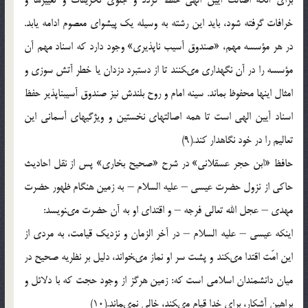
براى آنكه اصالت آيين الهى حفظ گردد و جلوى تحريفات و تغييرها و
خرافات گرفته شود، بايد اين رشته به وسيله يك پيشواى معصوم ادامه يابد.
در هر مؤسسه مهم، «صندوق آسيب ناپذيرى» وجود دارد كه اسناد مهم آن
مؤسسه را در آن نگهدارى مى‏كنند تا از دستبرد دزدان يا خطر آتش سوزى و
امثال اينها محفوظ بماند. سينه امام و روح بلندش نيز صندوق آسيب‏ناپذير حفظ
اسناد آيين الهى است تا همه اصالتهاى نخستين و ويژگيهاى آسمانى اين
تعاليم را در خود نگاهدار كند.(9)
حافظ «ابن حجر عسقلانى» در شرح «صحيح بخارى» پس از نقل احاديث
حاكى از نزول حضرت عيسى – عليه السلام – به زمين هنگام ظهور حضرت
مهدى – عجل الله تعالى فرجه – و اقتداى او به آن حضرت مى‏نويسد:
اينكه عيسى – عليه السلام – در آخر الزمان و نزديك قيامت، به مردی از
اين امّت اقتدا مى‏كند و پشت سر او نماز مى‏خواند، دليل بر نظريه صحيح در
ميان دانشمندان اسلامى است كه: زمين هرگز از وجود حجت كه با دلائل و
براهين آشكار، براى خدا قيام مى‏كند، خالى نمى‏ماند.(10)