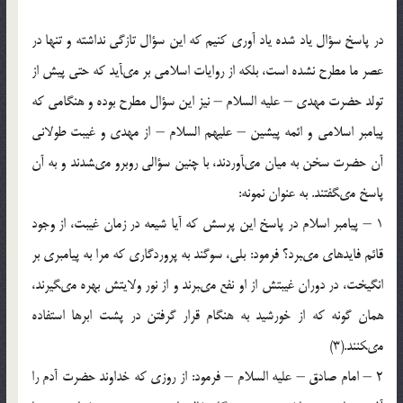
در پاسخ سؤال ياد شده ياد آورى كنيم كه اين سؤال تازگى نداشته و تنها در
عصر ما مطرح نشده است، بلكه از روايات اسلامى بر مى‏آيد كه حتى پيش از
تولد حضرت مهدى – عليه السلام – نيز اين سؤال مطرح بوده و هنگامى كه
پيامبر اسلامى و ائمه پيشين – عليهم السلام – از مهدى و غيبت طولانى
آن حضرت سخن به ميان مى‏آوردند، با چنين سؤالى روبرو مى‏شدند و به آن
پاسخ مى‏گفتند. به عنوان نمونه:
1 – پيامبر اسلام در پاسخ اين پرسش كه آيا شيعه در زمان غيبت، از وجود
قائم فايده‏اى مى‏برد؟ فرمود: بلى، سوگند به پروردگارى كه مرا به پيامبرى بر
انگيخت، در دوران غيبتش از او نفع مى‏برند و از نور ولايتش بهره مى‏گيرند،
همان گونه كه از خورشيد به هنگام قرار گرفتن در پشت ابرها استفاده
مى‏كنند.(3)
2 – امام صادق – عليه السلام – فرمود: از روزى كه خداوند حضرت آدم را