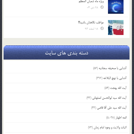
ویژه ماه شعبان المعظّم
28 دی 04
مواظب نگاهتان باشید!!!
18 اسفند 93
دسته بندی های سایت
آشنایی با صحیفه سجادیه
(56)
آشنایی با نهج البلاغه
(392)
آیت الله بهجت
(54)
آیت الله سید ابوالحسن اصفهانی
(43)
آیت الله سید علی آقا قاضی
(42)
ائمه اطهار
(5,038)
اثبات ولایت و وجود امام زمان
(73)