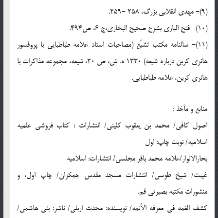
(9)- مهدى انقلابى بزرگ، 258 -259.
(10)- فتح البارى بشرح صحيح البخارى،ج 6، ص494.
(11)- سالنامه مكتب تشيّع (مصاحبات استاد علامه طباطبايى با پروفسور
هانرى كربن درباره شيعه) 1330 ه. ش، ص 20، شیعه، مجموعه مذاکرات با
هانری کربن، علامه طباطبایی.
منابع و مآخذ :
اصول کافی/ محمد بن یعقوب کلینی/ انتشارات : کتاب فروشی علمیه
اسلامیه/ نوبت چاپ: اول‏
بحارالانوار/علامه محمد باقر مجلسی/ انتشارات: اسلامیه
غیبت/ شیخ طوسی/ انتشارات مسجد مقدس جمکران/ چاپ اول، و
منشورات مکتبه بصیرتی قم.
کشف الغمه في معرفه الأئمه/ نويسنده: محدث اربلى‏/ ناشر: بنى هاشمى/