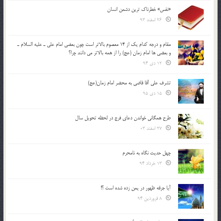
«نفس» خطرناک ترین دشمن انسان
26 اسفند 93
مقام و درجه كدام يك از 14 معصوم بالاتر است چون بعضي امام علي ـ عليه السلام ـ
و بعضي ها امام زمان (عج) را از همه بالاتر مي دانند چرا؟
12 دی 94
تشرف علي آقا قاضي به محضر امام زمان(عج)
15 دی 95
طرح همگانی خواندن دعای فرج در لحظه تحویل سال
27 اسفند 03
چهل حدیث نگاه به نامحرم
13 خرداد 94
آیا جرقه ظهور در یمن زده شده است ؟!
8 فروردین 94