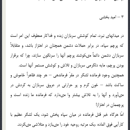
3 – اميد بخشى
در ميدانهاى نبرد، تمام كوشش سربازان زبده و فداكار معطوف اين امر است
كه پرچم سپاه، در برابر حملات دشمن همچنان در اهتزاز باشد، و متقابلاً
سربازان دشمن دائماً مى‏كوشند پرچم آنها را سرنگون سازند، چرا كه برقرار
بودن پرچم، مايه دلگرمى سربازان و تلاش و كوشش مستمر آنها است.
همچنين وجود فرمانده لشگر در مقرّ فرماندهى – هر چند ظاهراً خاموش و
ساكت باشد – خون گرم و پر حرارتى در عروق سربازان به گردش در
مى‏آورد و آنها را به تلاش بيشتر وا مى‏دارد كه فرمانده ما زنده است و
پرچممان در اهتزاز!
امّا هرگاه خبر قتل فرمانده در ميان سپاه پخش شود، يك لشگر عظيم با
كارآيى فوق العاده ،يك مرتبه روحيه خود را مى‏بازد و متلاشى مى‏گردد.