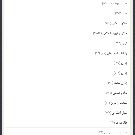
احادیث موضوعی
(550)
اخبار
(717)
اخلاق اسلامی
(956)
اخلاق و تربیت اسلامی
(2,836)
ادیان
(474)
ارتباط با امام زمان (عج)
(14)
ازدواج
(371)
ازدواج
(117)
ازدواج موقت
(32)
اسلام شناسی
(2,661)
اصحاب و یاران
(37)
اصول اعتقادی
(777)
اطلاعیه ها
(26)
اعتقادات و اصول دین
(28)