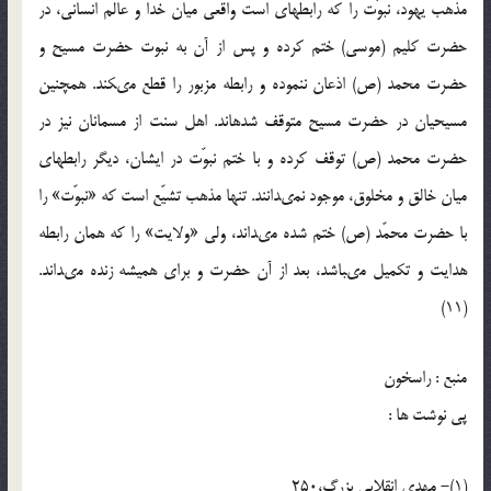
مذهب يهود، نبوّت را كه رابطه‏اى است واقعى ميان خدا و عالم انسانى، در
حضرت كليم (موسی) ختم كرده و پس از آن به نبوت حضرت مسيح و
حضرت محمد (ص) اذعان ننموده و رابطه مزبور را قطع مى‏كند. همچنين
مسيحيان در حضرت مسيح متوقف شده‏اند. اهل سنت از مسمانان نيز در
حضرت محمد (ص) توقف كرده و با ختم نبوّت در ايشان، ديگر رابطه‏اى
ميان خالق و مخلوق، موجود نمى‏دانند. تنها مذهب تشيّع است كه «نبوّت» را
با حضرت محمّد (ص) ختم شده مى‏داند، ولى «ولايت» را كه همان رابطه
هدايت و تكميل مى‏باشد، بعد از آن حضرت و براى هميشه زنده مى‏داند.
(11)
منبع : راسخون
پی نوشت ها :
(1)- مهدى انقلابى بزرگ،250