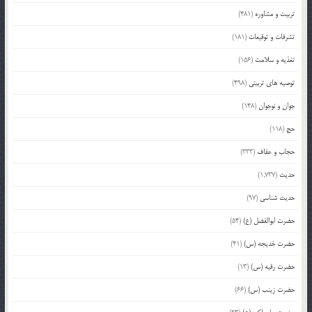
تربیت و مشاوره
(481)
تشرفات و توقیعات
(181)
تغذیه و سلامت
(156)
توصیه های تربیتی
(498)
جوان و نوجوان
(148)
حج
(118)
حجاب و عفاف
(333)
حدیث
(1,737)
حدیث شناسی
(97)
حضرت ابوالفضل (ع)
(54)
حضرت خدیجه (س)
(41)
حضرت رقیه (س)
(13)
حضرت زینب (س)
(66)