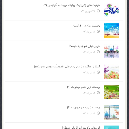
ظرفیت های ژئوپلیتیک روایات مربوط به آخرالزمان (2)
22 شهریور 03
وضعیت زنان در آخرالزّمان
13 مرداد 03
ظهور خیلی هم نزدیک نیست!
13 مرداد 03
استقرار عدالت و از بين بردن ظلم، خصوصيّت مهدي موعود(عج)
13 مرداد 03
برجسته ترين شعار مهدويت (1)
13 مرداد 03
برجسته ترين شعار مهدويت (2)
13 مرداد 03
ابزارهاي برگزيده آخر الزماني شيطان!