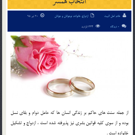
انتخاب همسر
خادم اهل البیت
ازدواج
,
خانواده
,
نوجوانان و جوانان
20 تیر 95
0 دیدگاه
1334بازدید
از جمله سنت هاي حاکم بر زندگي انسان ها که عامل دوام و بقاي نسل
بوده و از سوي کليه قوانين بشري نيز پذيرفته شده است ، ازدواج و تشکيل
خانواده است .