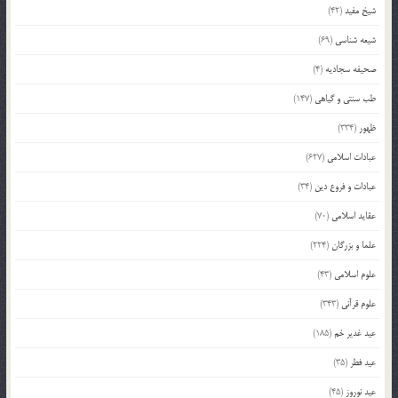
شیخ مفید
(42)
شیعه شناسی
(69)
صحیفه سجادیه
(4)
طب سنتی و گیاهی
(147)
ظهور
(334)
عبادات اسلامی
(627)
عبادات و فروع دین
(34)
عقاید اسلامی
(70)
علما و بزرگان
(224)
علوم اسلامی
(43)
علوم قرآنی
(343)
عید غدیر خم
(185)
عید فطر
(35)
عید نوروز
(45)