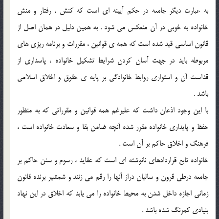
به عبارت ديگر جامعه در حکم آيينه اي است که کنش ، رفتار و منش
خانواده به خوبي در آن منعکس مي شود . به همين دليل در همان اصل از
قانون اساسي قيد شده است که همه ي قوانين ، مقررات و برنامه ريزي هاي
مربوطه بايد در جهت آسان کردن شرايط تشکيل خانواده ، پاسداري از
قداست آن و استواري روابط خانوادگي بر پايه ي حقوق و اخلاق اسلامي
باشد .
با اين وجود اذعان داشت که عليرغم همه قوانين و مقرراتي که به منظور
حفظ و پايداري خانواده مقرر شده آنچه ضامن بقا و سعادت خانواده است ،
فرهنگ و اخلاق حاکم بر آن است .
خانواده تابع قراردادهاي نانوشته اي است که عقايد ، رسوم و سنن حاکم بر
جامعه درطي قرون و ساليان دراز آنها را رقم مي زنند و شمشير برنده قانون
زماني اجازه داخل شدن به محيط خانواده را مي يابد که اخلاق در اين نهاد
بنيادي کمرنگ شده باشد .