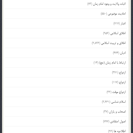
اثبات ولایت و وجود امام زمان
(73)
احادیث موضوعی
(550)
اخبار
(717)
اخلاق اسلامی
(956)
اخلاق و تربیت اسلامی
(2,836)
ادیان
(474)
ارتباط با امام زمان (عج)
(14)
ازدواج
(371)
ازدواج
(117)
ازدواج موقت
(32)
اسلام شناسی
(2,661)
اصحاب و یاران
(37)
اصول اعتقادی
(777)
اطلاعیه ها
(26)