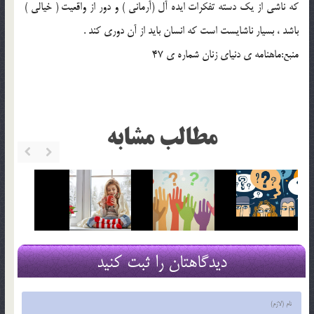
که ناشي از يک دسته تفکرات ايده آل (آرماني ) و دور از واقعيت ( خيالي )
باشد ، بسيار ناشايست است که انسان بايد از آن دوري کند .
منبع:ماهنامه ي دنياي زنان شماره ي 47
مطالب مشابه
دیدگاهتان را ثبت کنید