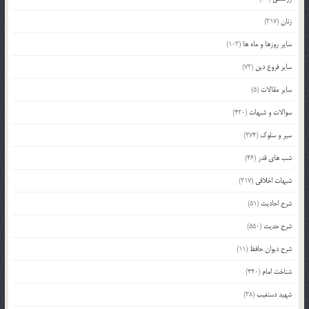
زنان
(317)
سایر روزها و ماه ها
(103)
سایر فروع دین
(72)
سایر مقالات
(5)
سوالات و شبهات
(420)
سیر و سلوک
(274)
شب های قدر
(46)
شبهات اخلاقی
(217)
شرح احادیث
(51)
شرح حدیث
(550)
شرح دیوان حافظ
(11)
شناخت امام
(440)
شهید دستغیب
(38)