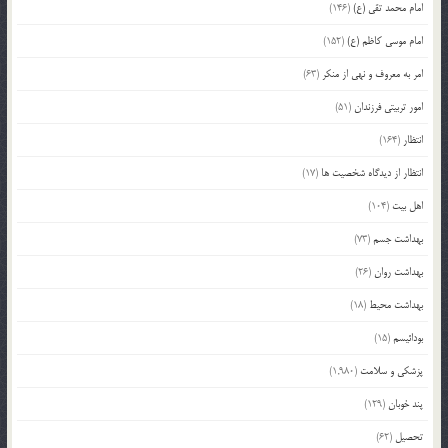
امام محمد تقی (ع)
(146)
امام موسی کاظم (ع)
(152)
امر به معروف و نهی از منکر
(63)
امور تربیتی فرزندان
(51)
انتظار
(164)
انتظار از دیدگاه شخصیت ها
(17)
اهل بیت
(104)
بهداشت جسم
(73)
بهداشت روان
(26)
بهداشت محیط
(18)
بودائیسم
(15)
پزشکی و سلامت
(1,980)
پند خوبان
(129)
تحصیل
(62)