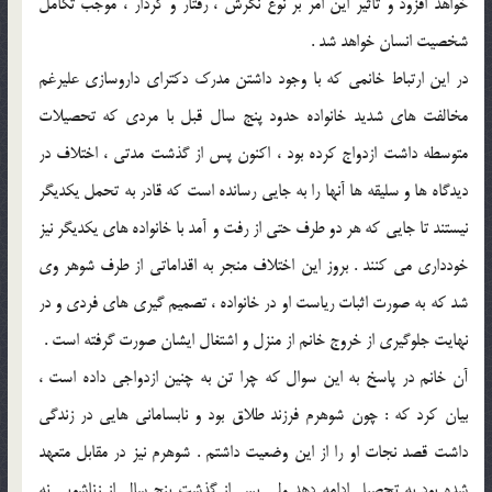
خواهد افزود و تاثير اين امر بر نوع نگرش ، رفتار و کردار ، موجب تکامل
شخصيت انسان خواهد شد .
در اين ارتباط خانمي که با وجود داشتن مدرک دکتراي داروسازي عليرغم
مخالفت هاي شديد خانواده حدود پنج سال قبل با مردي که تحصيلات
متوسطه داشت ازدواج کرده بود ، اکنون پس از گذشت مدتي ، اختلاف در
ديدگاه ها و سليقه ها آنها را به جايي رسانده است که قادر به تحمل يکديگر
نيستند تا جايي که هر دو طرف حتي از رفت و آمد با خانواده هاي يکديگر نيز
خودداري مي کنند . بروز اين اختلاف منجر به اقداماتي از طرف شوهر وي
شد که به صورت اثبات رياست او در خانواده ، تصميم گيري هاي فردي و در
نهايت جلوگيري از خروج خانم از منزل و اشتغال ايشان صورت گرفته است .
آن خانم در پاسخ به اين سوال که چرا تن به چنين ازدواجي داده است ،
بيان کرد که : چون شوهرم فرزند طلاق بود و نابساماني هايي در زندگي
داشت قصد نجات او را از اين وضعيت داشتم . شوهرم نيز در مقابل متعهد
شده بود به تحصيل ادامه دهد ولي پس از گذشت پنج سال از زناشويي نه