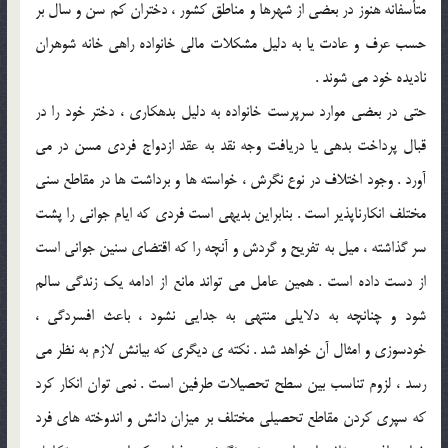
متأسفانه هنوز در بعضي از شهرها و مناطق کشور ، دختران کم سن و سال بر
حسب عرف و عادت يا به دليل مشکلات مالي خانواده راهي خانه شوهران
ناديده خود مي شوند .
حتي در بعضي موارد سرپرست خانواده به دليل بدهکاري ، دختر خود را در
قبال پرداخت بدهي يا دريافت وجه نقد به عقد ازدواج فردي مسن در مي
آورد . وجود اختلاف در نوع نگرش ، خواسته ها و برداشت ها در مقاطع سني
مختلف انکارناپذير است . بنابراين بديهي است فردي که ايام جواني را پشت
سر گذاشته ، ميل به تفريح و گردش و آنچه را که اقتضاي سنين جواني است
از دست داده است . همين عامل مي تواند مانع از ادامه يک زندگي سالم
شود و چنانچه به دلايلي منتهي به جدايي نشود ، باعث افسردگي ،
خودسوزي و امثال آن خواهد شد . نکته ي ديگري که بيانش لازم به نظر مي
رسد ، لزوم تناسب بين سطح تحصيلات طرفين است . نمي توان انکار کرد
که سپري کردن مقاطع تحصيلي مختلف بر ميزان دانش و اندوخته هاي فرد