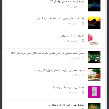
مراسم شهادت امام صادق (ع) سال 93
10 فروردین 94
جذب کمک های مردمی موکب امام علی علیه السلام
11 شهریور 96
50 نکته برای ازدواج موفق
16 فروردین 94
اجتماع عظیم صادقیون در آستان مقدس امامزاده سید جلال الدین اشرف سال 1396
29 تیر 96
احادیث معصومین درباره ترک نماز و سهل انگاری در نماز
29 آذر 95
چه نظراتی در مورد دجال وجود دارد؟
28 مرداد 94
سوالات طبی و پاسخ های امام صادق(ع)