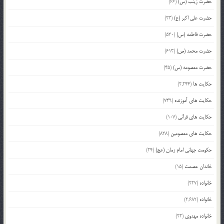
حضرت زینب (س)
(66)
حضرت علی اکبر (ع)
(23)
حضرت فاطمه (س)
(530)
حضرت محمد (ص)
(613)
حضرت معصومه (س)
(45)
حکایت ها
(2,244)
حکایت های آموزنده
(749)
حکایت های قرآنی
(107)
حکایت های معصومین
(838)
حکومت جهانی امام زمان (عج)
(24)
خاندان عصمت
(15)
خانواده
(227)
خانواده
(2,682)
خانواده مهدوی
(22)