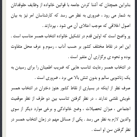
بنابراين همچنان که آشنا کردن جامعه با قوانين خانواده از وظايف حقوقدانان
به شمار مي رود ، ضروري به نظر مي رسد که کارشناسان امر نيز به بيان
اصول اخلاقي که موجب اعتلاي آن مي شود ، بپردازند .
پر واضح است که اولين قدم در تشکيل خانواده انتخاب همسر مناسب است .
اين امر در نقاط مختلف کشور بر حسب آداب ، رسوم و عرف محل متفاوت
بوده و نحوه ي برگزاري آن متغير است .
در انتخاب همسر رعايت تناسب هايي که ضريب اطمينان را براي رسيدن به
يک زناشويي سالم و بدون تنش بالا مي برد ، ضروري است .
صرف نظر از اينکه در بسياري از نقاط کشور هنوز دختران در انتخاب همسر
خويش نقشي ندارند ، در نظر گرفتن تناسب بين دو طرف از نظر موقعيت
اجتماعي ، ميزان تحصيلات ، وضع خانوادگي و برخي موارد ديگر از سوي
والدين لازم به نظر مي رسد . يکي از مسائل مهم در زمان انتخاب همسر در
نظر گرفتن سن او است .