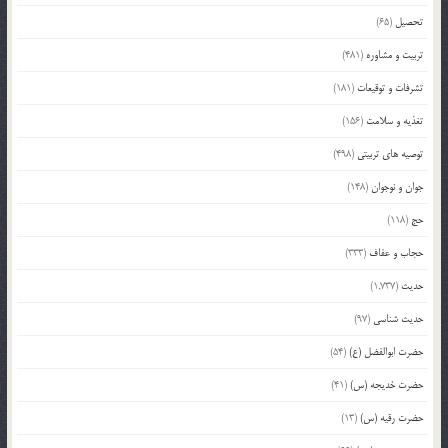
تحصیل
(65)
تربیت و مشاوره
(481)
تشرفات و توقیعات
(181)
تغذیه و سلامت
(156)
توصیه های تربیتی
(498)
جوان و نوجوان
(148)
حج
(118)
حجاب و عفاف
(333)
حدیث
(1,737)
حدیث شناسی
(97)
حضرت ابوالفضل (ع)
(54)
حضرت خدیجه (س)
(41)
حضرت رقیه (س)
(13)