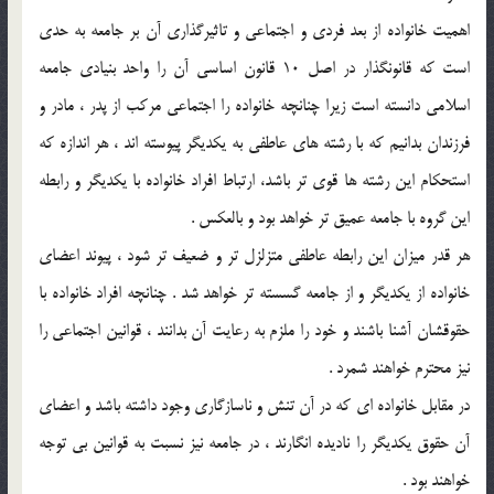
اهميت خانواده از بعد فردي و اجتماعي و تاثيرگذاري آن بر جامعه به حدي
است که قانونگذار در اصل 10 قانون اساسي آن را واحد بنيادي جامعه
اسلامي دانسته است زيرا چنانچه خانواده را اجتماعي مرکب از پدر ، مادر و
فرزندان بدانيم که با رشته هاي عاطفي به يکديگر پيوسته اند ، هر اندازه که
استحکام اين رشته ها قوي تر باشد، ارتباط افراد خانواده با يکديگر و رابطه
اين گروه با جامعه عميق تر خواهد بود و بالعکس .
هر قدر ميزان اين رابطه عاطفي متزلزل تر و ضعيف تر شود ، پيوند اعضاي
خانواده از يکديگر و از جامعه گسسته تر خواهد شد . چنانچه افراد خانواده با
حقوقشان آشنا باشند و خود را ملزم به رعايت آن بدانند ، قوانين اجتماعي را
نيز محترم خواهند شمرد .
در مقابل خانواده اي که در آن تنش و ناسازگاري وجود داشته باشد و اعضاي
آن حقوق يکديگر را ناديده انگارند ، در جامعه نيز نسبت به قوانين بي توجه
خواهند بود .