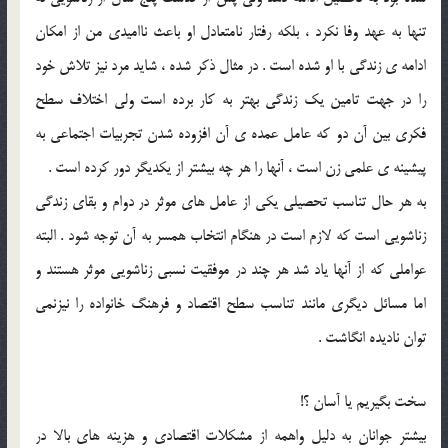
تنها به عهد وفا نکرد ، بلکه رفتار نامتعادل او باعث نااميدي من از امکان
ادامه ي زندگي با او شده است . در مثال ذکر شده ، شايد مرد نيز تلاش خود
را در جهت تامين يک زندگي بهتر به کار برده است ولي اختلاف سطح
فکري بين آن دو که عامل عمده ي آن افزوده شدن تجربيات اجتماعي به
پيشينه ي علمي زن است ، آنها را هر چه بيشتر از يکديگر دور کرده است .
به هر حال تناسب تحصيلي يکي از عامل هاي موثر در دوام و بقاي زندگي
زناشويي است که لازم است در هنگام انتخاب همسر به آن توجه شود . البته
عواملي که از آنها ياد شد هر چند در موفقيت نسبي زناشويي موثر هستند و
اما مسائل ديگري مانند تناسب سطح اقتصاد و فرهنگ خانواده را نيزنمي
توان ناديده انگاشت .
سخت بگيريم يا آسان ؟!
بيشتر جوانان به دليل واهمه از مشکلات اقتصادي و هزينه هاي بالا در