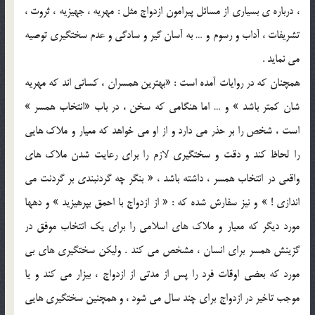
، درباره ي بسياري از مسائل پيرامون ازدواج مثل : مهريه ، جهيزيه ، ثروت ،
تشريفات ، آداب و رسوم و … به آسان گير و سادگي و عدم سختگيري توصيه
مي نمايد .
همچنان که در روايات آمده است : «بهترين همسران ، کساني اند که مهريه
شان کمتر باشد » و … اما هنگامي که سخن ، در باب «انتخاب همسر »
است ، شخص را بر حذر مي دارد و از او مي خواهد که معيار و ملاک هايي
را لحاظ کند و دقت و سختگيري لازم را براي رعايت شدن ملاک هاي
واقعي در انتخاب همسر ، داشته باشد ، « بنگر چه گردنبندي بر گردنت مي
اندازي ! » و نيز سفارش شده که : « از ازدواج با احمق بپرهيزيد » و دهها
مورد ديگر که معيار و ملاک هاي اسلامي را براي يک انتخاب موفق در
گزينش همسر براي انسان ، مشخص مي کند . وليکن سختگيري هاي بي
مورد که بعضي اوقات فرد را پس از مدتي از ازدواج ، بيزار مي کند و يا
موجب تاخير در ازدواج براي چند سال مي شود ، و همچنين سختگيري هايي