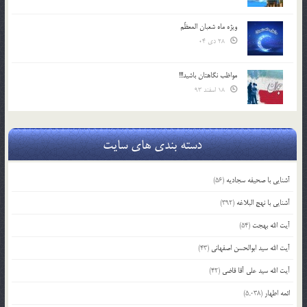
ویژه ماه شعبان المعظّم
28 دی 04
مواظب نگاهتان باشید!!!
18 اسفند 93
دسته بندی های سایت
آشنایی با صحیفه سجادیه
(56)
آشنایی با نهج البلاغه
(392)
آیت الله بهجت
(54)
آیت الله سید ابوالحسن اصفهانی
(43)
آیت الله سید علی آقا قاضی
(42)
ائمه اطهار
(5,038)