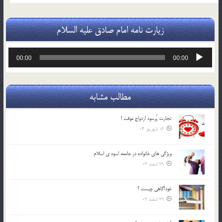
زیارت نامه امام صادق علیه السلام
پخش‌کننده
00:00
00:00
صوت
مطالب مشابه
تجارت پُرسود ازدواج موقت !
16 شهریور 04
ويژگي هاي خانواده در جامعه اسوه ي اسلام
29 اسفند 03
خودآگاهى چيست ؟
29 اسفند 03