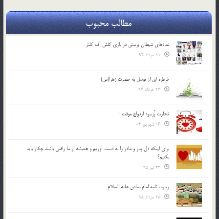
مطالب محبوب
نمادهای شیطان پرستی در بازی کلش آف کلنز
11 مرداد 94
خاطره ای از توسل به حضرت زهرا(س)
23 خرداد 94
تجارت پُرسود ازدواج موقت !
16 شهریور 04
براي اينكه دل پدر و مادر را به دست آوريم و هميشه از ما راضي باشند چكار بايد
بكنيم؟
23 تیر 95
زیارت نامه امام صادق علیه السلام
28 مرداد 95