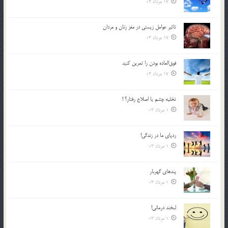
17 مرداد 03
تاثیر عوامل زيستي در مغز زنان و مردان
17 مرداد 03
فوق‌العاده بودن را تمرين كنيد
17 مرداد 03
تخليه چشم يا اصلاح رفتار؟ !
1 مرداد 03
ردپاى ما در زندگى!
1 مرداد 03
پندهاي گهربار
1 مرداد 03
لبخند درمانى!
1 مرداد 03