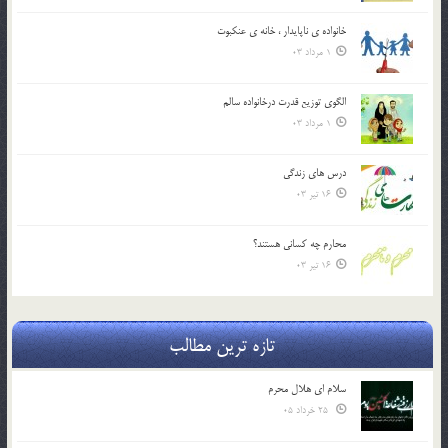
خانواده ي ناپايدار ، خانه ي عنکبوت
1 مرداد 03
الگوي توزيع قدرت درخانواده سالم
1 مرداد 03
درس هاي زندگي
16 تیر 03
محارم چه کساني هستند؟
16 تیر 03
تازه ترین مطالب
سلام ای هلال محرم
25 خرداد 05