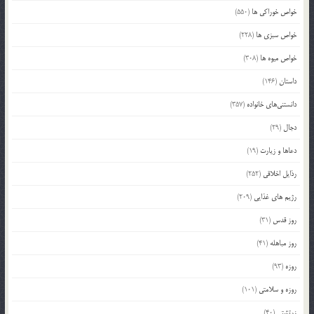
خواص خوراکی ها
(550)
خواص سبزی ها
(228)
خواص میوه ها
(308)
داستان
(146)
دانستنی‌های خانواده
(357)
دجال
(29)
دعاها و زیارت
(19)
رذایل اخلاقی
(252)
رژیم های غذایی
(209)
روز قدس
(31)
روز مباهله
(41)
روزه
(93)
روزه و سلامتی
(101)
زرتشتی
(40)