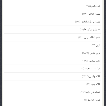
غیبت امام
(291)
فضایل اخلاقی
(183)
فضایل و رذایل اخلاقی
(168)
فضایل و ویژگی ها
(10)
فقه و احکام شرعی
(340)
قرآن
(23)
قرآن شناسی
(1,861)
کتب اسلامی
(2,295)
کرامات و معجزات
(9)
کلام جاودان
(2,293)
کلام جدید
(34)
کمک های اولیه
(116)
گلچین احادیث
(372)