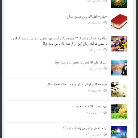
28 اسفند 93
«نفس» خطرناک ترین دشمن انسان
26 اسفند 93
مقام و درجه كدام يك از 14 معصوم بالاتر است چون بعضي امام علي ـ عليه السلام ـ
و بعضي ها امام زمان (عج) را از همه بالاتر مي دانند چرا؟
12 دی 94
تشرف علي آقا قاضي به محضر امام زمان(عج)
15 دی 95
طرح همگانی خواندن دعای فرج در لحظه تحویل سال
27 اسفند 03
چهل حدیث نگاه به نامحرم
13 خرداد 94
آیا جرقه ظهور در یمن زده شده است ؟!
8 فروردین 94