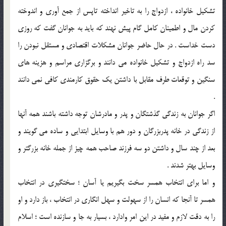
تشکيل خانواده ، ازدواج را به تاخير انداخته تاپس از جمع آوري و اندوخته
کردن مال و اطمينان کامل گام پيش نهند که بايد به جوانان گفت که روزي
دست خداست . در حال حاضر جوانان مشکلات اقتصادي و مستقل نبودن را
سد راه ازدواج و تشکيل خانواده مي دانند و برگزاري مراسم و هزينه هاي
سنگين و توقعات طرف مقابل با داشتن يک حقوق کارمندي کافي نمي دانند
.
اگر جوانان به زندگي گذشتگان و پدر و مادرشان توجه داشته باشند همه آنها
از زندگي در خانه پدربزرگان و دور هم با وسايل ابتدايي و ساده مي گويند و
بعد از چند سال و داشتن دو سه فرزند صاحب همه چيز از جمله خانه بزرگتر و
وسايل بهتر شدند .
و اما براي انتخاب همسر سخت بگيريم يا آسان ؛ سختگيري در انتخاب
همسر تا آنجا که انسان را از سهولت و سهل انگاري در انتخاب ، باز دارد و او
را به دقت لازم و مفيد در اين امر وادارد ، بسيار به جا و سازنده است ؛ اسلام