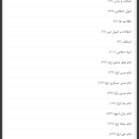
اصحاب و یاران
(37)
اصول اعتقادی
(777)
اطلاعیه ها
(26)
اعتقادات و اصول دین
(28)
اعتکاف
(43)
اعیاد اسلامی
(211)
امام جعفر صادق (ع)
(372)
امام حسن (ع)
(233)
امام حسن عسکری (ع)
(172)
امام حسین (ع)
(847)
امام رضا (ع)
(182)
امام زمان (عج)
(583)
امام سجاد (ع)
(227)
امام علی (ع)
(894)