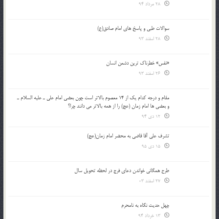
28 مرداد 94
سوالات طبی و پاسخ های امام صادق(ع)
28 اسفند 93
«نفس» خطرناک ترین دشمن انسان
26 اسفند 93
مقام و درجه كدام يك از 14 معصوم بالاتر است چون بعضي امام علي ـ عليه السلام ـ
و بعضي ها امام زمان (عج) را از همه بالاتر مي دانند چرا؟
12 دی 94
تشرف علي آقا قاضي به محضر امام زمان(عج)
15 دی 95
طرح همگانی خواندن دعای فرج در لحظه تحویل سال
27 اسفند 03
چهل حدیث نگاه به نامحرم
13 خرداد 94