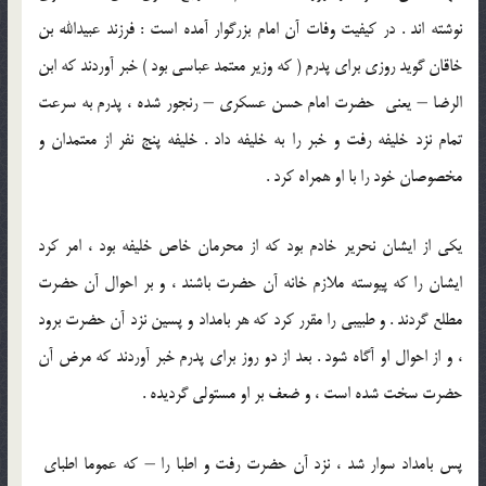
نوشته اند . در کيفيت وفات آن امام بزرگوار آمده است : فرزند عبيدالله بن
خاقان گويد روزی برای پدرم ( که وزير معتمد عباسی بود ) خبر آوردند که ابن
الرضا – يعنی حضرت امام حسن عسکری – رنجور شده ، پدرم به سرعت
تمام نزد خليفه رفت و خبر را به خليفه داد . خليفه پنج نفر از معتمدان و
مخصوصان خود را با او همراه کرد .
يکی از ايشان نحرير خادم بود که از محرمان خاص خليفه بود ، امر کرد
ايشان را که پيوسته ملازم خانه آن حضرت باشند ، و بر احوال آن حضرت
مطلع گردند . و طبيبی را مقرر کرد که هر بامداد و پسين نزد آن حضرت برود
، و از احوال او آگاه شود . بعد از دو روز برای پدرم خبر آوردند که مرض آن
حضرت سخت شده است ، و ضعف بر او مستولی گرديده .
پس بامداد سوار شد ، نزد آن حضرت رفت و اطبا را – که عموما اطبای