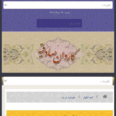
شنبه , 17 مرداد 1405
ائمه اطهار
خورشید در بند