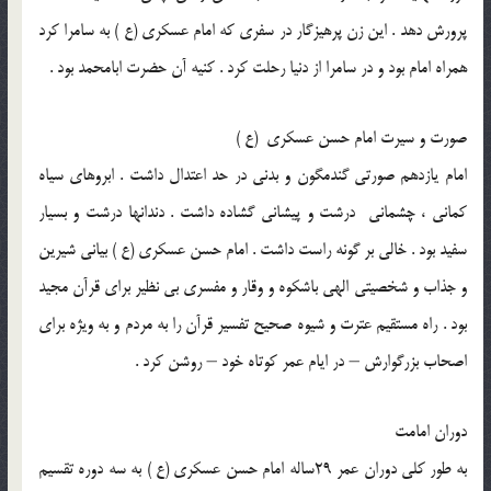
پرورش دهد . اين زن پرهيزگار در سفری که امام عسکری (ع ) به سامرا کرد
همراه امام بود و در سامرا از دنيا رحلت کرد . کنيه آن حضرت ابامحمد بود .
صورت و سيرت امام حسن عسکری (ع )
امام يازدهم صورتی گندمگون و بدنی در حد اعتدال داشت . ابروهای سياه
کمانی ، چشمانی درشت و پيشانی گشاده داشت . دندانها درشت و بسيار
سفيد بود . خالی بر گونه راست داشت . امام حسن عسکری (ع ) بيانی شيرين
و جذاب و شخصيتی الهی باشکوه و وقار و مفسری بي نظير برای قرآن مجيد
بود . راه مستقيم عترت و شيوه صحيح تفسير قرآن را به مردم و به ويژه برای
اصحاب بزرگوارش – در ايام عمر کوتاه خود – روشن کرد .
دوران امامت
به طور کلی دوران عمر 29ساله امام حسن عسکری (ع ) به سه دوره تقسيم