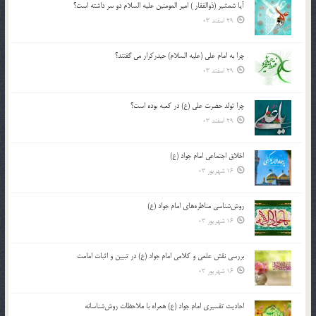
آیا شمشیر (ذوالفقار ) امیر المومنین علیه السلام دو سر داشته است؟
29 اسفند 03
چرا به امام علی (علیه السلام) حیدرکرار می گفتند؟
29 اسفند 03
چرا تولد حضرت علی (ع) در کعبه بوده است؟
29 اسفند 03
اخلاق اجتماعی امام جواد (ع)
16 شهریور 03
روش‌شناسی مناظره‌های امام جواد (ع)
16 شهریور 03
بررسی نقش علمی و کلامی امام جواد (ع) در تبیین و اثبات امامت
16 شهریور 03
احادیث تفسیری امام جواد (ع) همراه با ملاحظات روش‌شناسانه