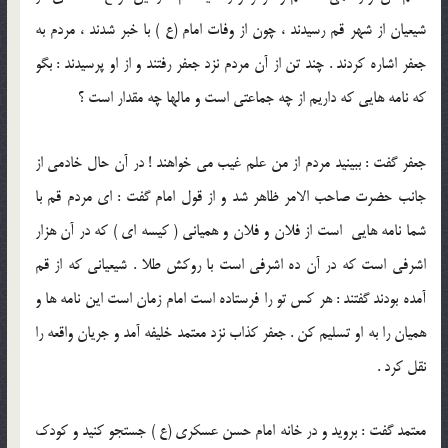
شيعيان از شهر قم رسيدند ، چون از وفات امام (ع ) با خبر شدند ، مردم به
جعفر اشاره کردند . چند تن از آن مردم نزد جعفر رفتند و از او پرسيدند : بگو
که نامه هايی که داريم از چه جماعتی است و مالها چه مقدار است ؟
جعفر گفت : ببينيد مردم از من علم غيب مي خواهند ! در آن حال خادمی از
جانب حضرت صاحب الامر ظاهر شد و از قول امام گفت : ای مردم قم با
شما نامه هايی است از فلان و فلان و هميانی ( کيسه ای ) که در آن هزار
اشرفی است که در آن ده اشرفی است با روکش طلا . شيعيانی که از قم
آمده بودند گفتند : هر کس تو را فرستاده است امام زمان است اين نامه ها و
هميان را به او تسليم کن . جعفر کذاب نزد معتمد خليفه آمد و جريان واقعه را
نقل کرد .
معتمد گفت : برويد و در خانه امام حسن عسکری (ع ) جستجو کنيد و کودک