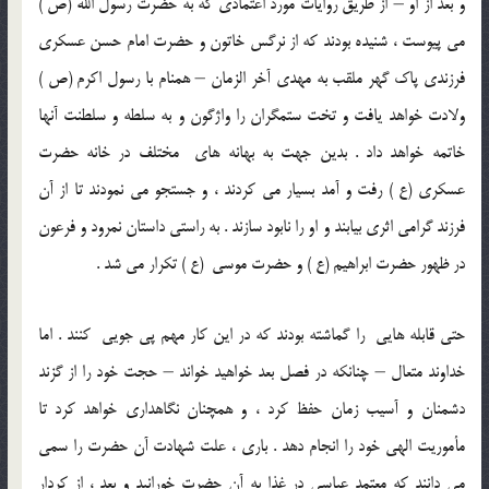
و بعد از او – از طريق روايات مورد اعتمادی که به حضرت رسول الله (ص )
مي پيوست ، شنيده بودند که از نرگس خاتون و حضرت امام حسن عسکری
فرزندی پاک گهر ملقب به مهدی آخر الزمان – همنام با رسول اکرم (ص )
ولادت خواهد يافت و تخت ستمگران را واژگون و به سلطه و سلطنت آنها
خاتمه خواهد داد . بدين جهت به بهانه های مختلف در خانه حضرت
عسکری (ع ) رفت و آمد بسيار مي کردند ، و جستجو مي نمودند تا از آن
فرزند گرامی اثری بيابند و او را نابود سازند . به راستی داستان نمرود و فرعون
در ظهور حضرت ابراهيم (ع ) و حضرت موسی (ع ) تکرار مي شد .
حتی قابله هايی را گماشته بودند که در اين کار مهم پی جويی کنند . اما
خداوند متعال – چنانکه در فصل بعد خواهيد خواند – حجت خود را از گزند
دشمنان و آسيب زمان حفظ کرد ، و همچنان نگاهداری خواهد کرد تا
مأموريت الهی خود را انجام دهد . باری ، علت شهادت آن حضرت را سمی
مي دانند که معتمد عباسی در غذا به آن حضرت خورانيد و بعد ، از کردار