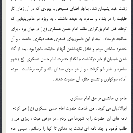
زشت خود پشيمان شد . بناچار اطبای مسيحی و يهودی که در آن زمان کار
طبابت را در بغداد و سامره به عهده داشتند ، به ويژه در مأموريتهايی که
توطئه قتل امام بزرگواری مانند امام حسن عسکری (ع ) در ميان بود ، برای
معالجه فرستاد . البته از اين دلسوزيهای ظاهری هدف ديگری داشت ، و آن
خشنود ساختن مردم و غافل نگهداشتن آنها از حقيقت ماجرا بود . بعد از آگاه
شدن شيعيان از خبر درگذشت جانگداز حضرت امام حسن عسکری (ع ) شهر
سامره را غبار غم گرفت ، و از هر سوی صدای ناله و گريه برخاست . مردم
آماده سوگواری و تشييع جنازه آن حضرت شدند .
ماجرای جانشين بر حق امام عسکري
ابوالاديان مي گويد : من خدمت حضرت امام حسن عسکری (ع ) مي کردم .
نامه هاي آن حضرت را به شهرها مي بردم . در مرض موت ، روزی من را
طلب فرمود و چند نامه ای نوشت به مدائن تا آنها را برسانم . سپس امام