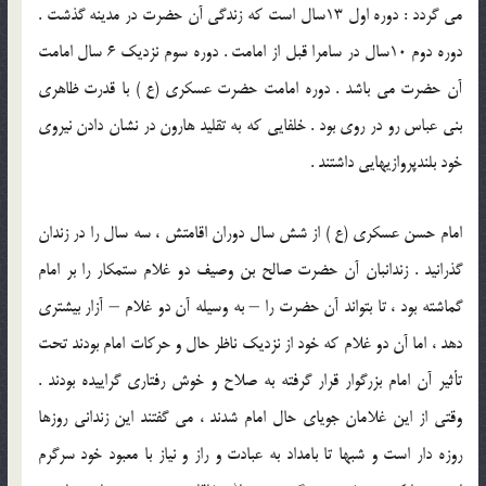
مي گردد : دوره اول 13سال است که زندگی آن حضرت در مدينه گذشت .
دوره دوم 10سال در سامرا قبل از امامت . دوره سوم نزديک 6 سال امامت
آن حضرت مي باشد . دوره امامت حضرت عسکری (ع ) با قدرت ظاهری
بنی عباس رو در روی بود . خلفايی که به تقليد هارون در نشان دادن نيروی
خود بلندپروازيهايی داشتند .
امام حسن عسکری (ع ) از شش سال دوران اقامتش ، سه سال را در زندان
گذرانيد . زندانبان آن حضرت صالح بن وصيف دو غلام ستمکار را بر امام
گماشته بود ، تا بتواند آن حضرت را – به وسيله آن دو غلام – آزار بيشتری
دهد ، اما آن دو غلام که خود از نزديک ناظر حال و حرکات امام بودند تحت
تأثير آن امام بزرگوار قرار گرفته به صلاح و خوش رفتاری گراييده بودند .
وقتی از اين غلامان جويای حال امام شدند ، مي گفتند اين زندانی روزها
روزه دار است و شبها تا بامداد به عبادت و راز و نياز با معبود خود سرگرم