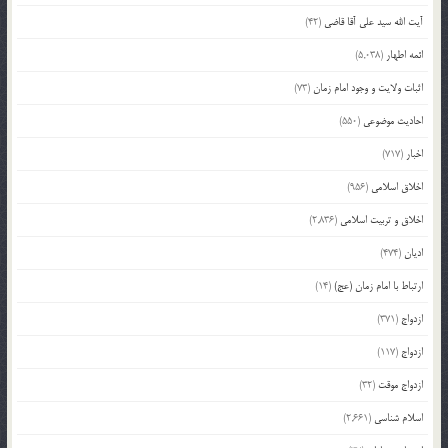
آیت الله سید علی آقا قاضی
(42)
ائمه اطهار
(5,038)
اثبات ولایت و وجود امام زمان
(73)
احادیث موضوعی
(550)
اخبار
(717)
اخلاق اسلامی
(956)
اخلاق و تربیت اسلامی
(2,836)
ادیان
(474)
ارتباط با امام زمان (عج)
(14)
ازدواج
(371)
ازدواج
(117)
ازدواج موقت
(32)
اسلام شناسی
(2,661)