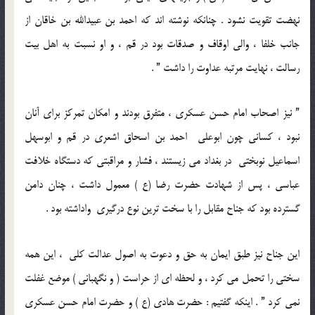
نهضت تقويت نشود . چنانکه نوشته اند که احمد بن عبيدالله بن خاقان از
جانب خلفا ، والی اوقاف و صدقات بود در قم ، و او نسبت به اهل بيت
رسالت ، نهايت مرتبه عداوت را داشت ” .
” نيز اصحاب امام حسن عسکری ، متفرق بودند و امکان تمرکز برای آنان
نبود ، کسانی چون ابوعلی احمد بن اسحاق اشعری در قم و ابوسهل
اسماعيل نوبختی در بغداد مي زيستند ، فشار و مراقبتی که دستگاه خلافت
عباسی ، پس از شهادت حضرت رضا (ع ) معمول داشت ، چنان دامن
گسترده بود که جناح مقابل را با سخت ترين نوع درگيری واداشته بود .
اين جناح نيز طبق ايمان به حق و دعوت به اصول عدالت کلی ، اين همه
سختی را تحمل مي کرد ، و لحظه ای از حراست ( و نگهبانی ) موضع غفلت
نمي کرد ” . اينکه گفتيم : حضرت هادی (ع ) و حضرت امام حسن عسکری