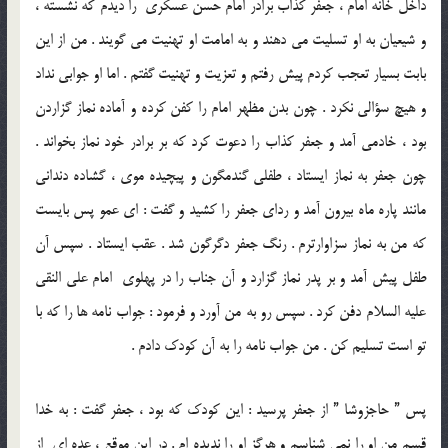
داخل خانه امام ، جعفر کذاب برادر امام حسن عسکری را ديدم که نشسته ،
و شيعيان به او تسليت مي دهند و به امامت او تهنيت مي گويند . من از اين
بابت بسيار تعجب کردم پيش رفتم و تعزيت و تهنيت گفتم . اما او جوابی نداد
و هيچ سؤالی نکرد . چون بدن مظهر امام را کفن کرده و آماده نماز گزاردن
بود ، خادمی آمد و جعفر کذاب را دعوت کرد که بر برادر خود نماز بخواند .
چون جعفر به نماز ايستاد ، طفلی گندمگون و پيچيده موی ، گشاده دندانی
مانند پاره ماه بيرون آمد و ردای جعفر را کشيد و گفت : ای عمو پس بايست
که من به نماز سزاوارترم . رنگ جعفر دگرگون شد . عقب ايستاد . سپس آن
طفل پيش آمد و بر پدر نماز گزارد و آن جناب را در پهلوی امام علی النقی
عليه السلام دفن کرد . سپس رو به من آورد و فرمود : جواب نامه ها را که با
تو است تسليم کن . من جواب نامه را به آن کودک دادم .
پس ” حاجزوشا ” از جعفر پرسيد : اين کودک که بود ، جعفر گفت : به خدا
قسم من او را نمي شناسم و هرگز او را نديده ام . در اين موقع ، عده ای از