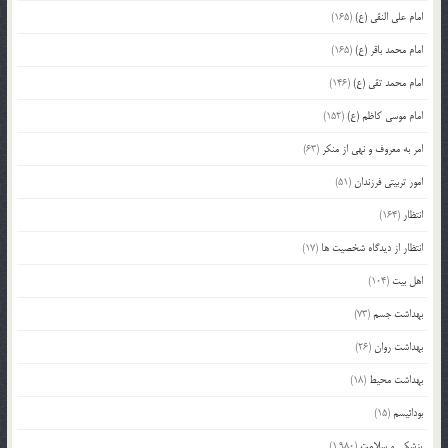
امام علی النقی (ع)
(165)
امام محمد باقر (ع)
(165)
امام محمد تقی (ع)
(146)
امام موسی کاظم (ع)
(152)
امر به معروف و نهی از منکر
(63)
امور تربیتی فرزندان
(51)
انتظار
(164)
انتظار از دیدگاه شخصیت ها
(17)
اهل بیت
(104)
بهداشت جسم
(73)
بهداشت روان
(26)
بهداشت محیط
(18)
بودائیسم
(15)
پزشکی و سلامت
(1,980)