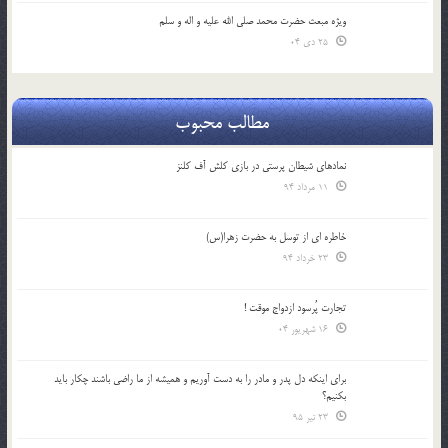
ویژه مبعث حضرت محمد صلی الله علیه و اله و سلم
25 دی 04
مطالب محبوب
نمادهای شیطان پرستی در بازی کلش آف کلنز
11 مرداد 94
خاطره ای از توسل به حضرت زهرا(س)
23 خرداد 94
تجارت پُرسود ازدواج موقت !
16 شهریور 04
براي اينكه دل پدر و مادر را به دست آوريم و هميشه از ما راضي باشند چكار بايد
بكنيم؟
23 تیر 95