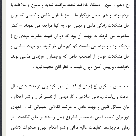
(ع ) هم از سوی دستگاه خلافت تحت مراقبت شديد و ممنوع از ملاقات با
مردم بودند و هم امامان بزرگوار ما – جز با ياران خاص و کسانی که برای
حل مشکلات زندگی مادی و دينی خود به آنها مراجعه مي نمودند – کمتر
معاشرت مي کردند به جهت آن بود که دوران غيبت حضرت مهدی (ع )
نزديک بود ، و مردم مي بايست کم کم بدان خو گيرند ، و جهت سياسی و
حل مشکلات خود را از اصحاب خاص که پرچمداران مرزهای مذهبی بودند
بخواهند ، و پيش آمدن دوران غيبت در نظر آنان عجيب نيايد .
امام حسن عسکری (ع ) بيش از 29سال عمر نکرد ولی در مدت شش سال
امامت و رياست روحانی اسلامی ، آثار مهمی از تفسير قرآن و نشر احکام و
بيان مسائل فقهی و جهت دادن به حرکت انقلابی شيعيانی که از راههای
دور برای کسب فيض به محضر امام (ع ) مي رسيدند بر جای گذاشت . در
زمان امام يازدهم تعليمات عاليه قرآنی و نشر احکام الهی و مناظرات کلامی