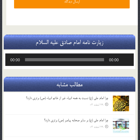
زیارت نامه امام صادق علیه السلام
پخش‌کننده
00:00
00:00
صوت
مطالب مشابه
چرا امام علی (ع) نسبت به همه انبیاء غیر از خاتم انبیاء (ص) برتری دارد؟
29 اسفند 03
چرا امام علی (ع) بر سایر صحابه پیامبر (ص) برتری دارد؟
29 اسفند 03