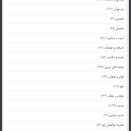
پند خوبان
(129)
تحصیل
(62)
تحصیل
(65)
تربیت و مشاوره
(481)
تشرفات و توقیعات
(181)
تغذیه و سلامت
(156)
توصیه های تربیتی
(498)
جوان و نوجوان
(148)
حج
(118)
حجاب و عفاف
(333)
حدیث
(1,737)
حدیث شناسی
(97)
حضرت ابوالفضل (ع)
(54)