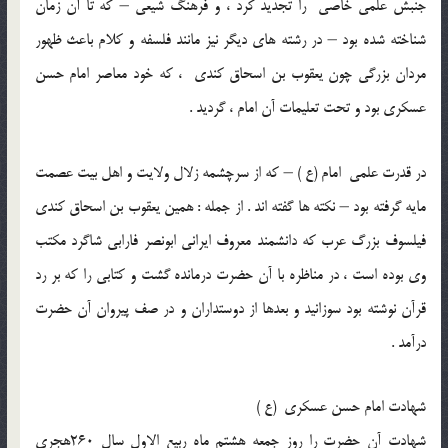
جنبش علمی خاصی را تجديد کرد ، و فرهنگ شيعی – که تا آن زمان
شناخته شده بود – در رشته های ديگر نيز مانند فلسفه و کلام باعث ظهور
مردان بزرگی چون يعقوب بن اسحاق کندی ، که خود معاصر امام حسن
عسکری بود و تحت تعليمات آن امام ، گرديد .
در قدرت علمی امام (ع ) – که از سرچشمه زلال ولايت و اهل بيت عصمت
مايه گرفته بود – نکته ها گفته اند . از جمله : همين يعقوب بن اسحاق کندی
فيلسوف بزرگ عرب که دانشمند معروف ايرانی ابونصر فارابی شاگرد مکتب
وی بوده است ، در مناظره با آن حضرت درمانده گشت و کتابی را که بر رد
قرآن نوشته بود سوزانيد و بعدها از دوستداران و در صف پيروان آن حضرت
درآمد .
شهادت امام حسن عسکری (ع )
شهادت آن حضرت را روز جمعه هشتم ماه ربيع الاول سال 260هجری