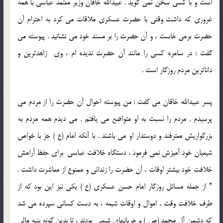
است و با کسی سخن نمي گويد . عبيدالله خاقان وزير معتمد عباسی با همه
غروری که داشت وقتی با حضرت عسکری ملاقات مي کرد به احترام آن
حضرت برمي خاست ، و آن حضرت را بر مسند خود مي نشانيد . پيوسته مي
گفت : در سامره کسی را مانند آن حضرت نديده ام ، وی زاهدترين و
داناترين مردم روزگار است .
پسر عبيدالله خاقان مي گفت : من پيوسته احوال آن حضرت را از مردم مي
پرسيدم . مردم را نسبت به او متواضع مي يافتم . مي ديدم همه مردم به
بزرگواريش معترفند و دوستدار او مي باشند . با آنکه امام (ع ) جز با خواص
شيعيان خود آميزش نمي فرمود ، دستگاه خلافت عباسی برای حفظ آرامش
خلافت خود بيشتر اوقات ، آن حضرت را زندانی و ممنوع از معاشرت داشت .
” از جمله مسائل روزگار امام حسن عسکری (ع ) يکی نيز اين بود که از
طرف خلافت وقت ، اموال و اوقات شيعه ، به دست کسانی سپرده مي شد
که دشمن آل محمد (ص ) و جريانهای شيعی بودند ، تا بدين گونه بنيه مالی