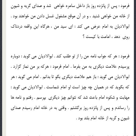
فرمود : پس از پانزده روز باز داخل سامره خواهی شد و صدای گريه و شيون
از خانه من خواهی شنيد ، و در آن موقع مشغول غسل دادن من خواهند بود .
ابوالاديان به امام عرض مي کند : ای سيد من ، هرگاه اين واقعه دردناک
روی دهد ، امامت با کيست ؟
فرمود : هر که جواب نامه من را از تو طلب کند . ابوالاديان مي گويد : دوباره
پرسيدم علامت ديگری به من بفرما . امام فرمود : هرکه بر من نماز گزارد .
ابوالاديان مي گويد : باز هم علامت ديگری بگو تا بدانم . امام مي گويد : هر
که بگويد که در هميان چه چيز است او امام شماست . ابوالاديان مي گويد :
مهابت و شکوه امام باعث شد که نتوانم چيز ديگری بپرسم . رفتم و نامه ها
را رساندم و پس از پانزده روز برگشتم . وقتی به در خانه امام رسيدم صدای
شيون و گريه از خانه امام بلند بود .