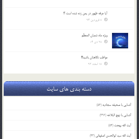
آیا جرقه ظهور در یمن زده شده است ؟!
8 فروردین 94
ویژه ماه شعبان المعظّم
28 دی 04
مواظب نگاهتان باشید!!!
18 اسفند 93
دسته بندی های سایت
آشنایی با صحیفه سجادیه
(56)
آشنایی با نهج البلاغه
(392)
آیت الله بهجت
(54)
آیت الله سید ابوالحسن اصفهانی
(43)