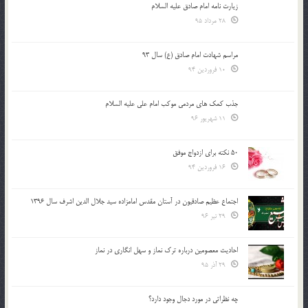
زیارت نامه امام صادق علیه السلام
28 مرداد 95
مراسم شهادت امام صادق (ع) سال 93
10 فروردین 94
جذب کمک های مردمی موکب امام علی علیه السلام
11 شهریور 96
50 نکته برای ازدواج موفق
16 فروردین 94
اجتماع عظیم صادقیون در آستان مقدس امامزاده سید جلال الدین اشرف سال 1396
29 تیر 96
احادیث معصومین درباره ترک نماز و سهل انگاری در نماز
29 آذر 95
چه نظراتی در مورد دجال وجود دارد؟