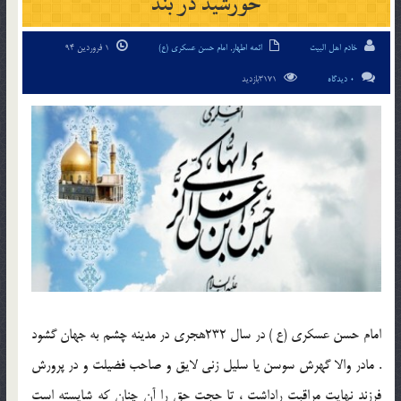
خورشید در بند
خادم اهل البیت
ائمه اطهار
,
امام حسن عسکری (ع)
1 فروردین 94
0 دیدگاه
3171بازدید
امام حسن عسکری (ع ) در سال 232هجری در مدينه چشم به جهان گشود
. مادر والا گهرش سوسن يا سليل زنی لايق و صاحب فضيلت و در پرورش
فرزند نهايت مراقبت راداشت ، تا حجت حق را آن چنان که شايسته است