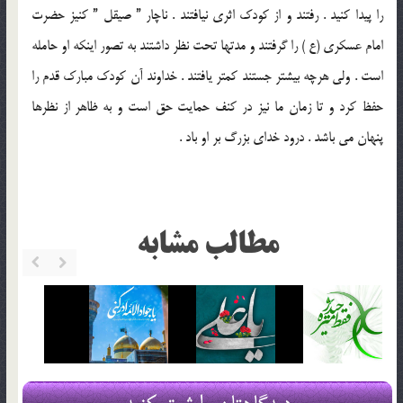
را پيدا کنيد . رفتند و از کودک اثری نيافتند . ناچار ” صيقل ” کنيز حضرت
امام عسکری (ع ) را گرفتند و مدتها تحت نظر داشتند به تصور اينکه او حامله
است . ولی هرچه بيشتر جستند کمتر يافتند . خداوند آن کودک مبارک قدم را
حفظ کرد و تا زمان ما نيز در کنف حمايت حق است و به ظاهر از نظرها
پنهان مي باشد . درود خدای بزرگ بر او باد .
مطالب مشابه