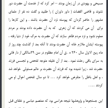
مسيحی و يهودی در آن زمان بودند – امر کرد که از خدمت آن حضرت دور
نشوند و قاضی القضات ( داور داوران ) را طلبيد و گفت ده نفر از علمای
مشهور را حاضر گردان که پيوسته نزد آن حضرت باشند . و اين کارها را
برای آن مي کردند که آن زهری که به آن حضرت داده بودند بر مردم
معلوم نشود و نزد مردم ظاهر سازند که آن حضرت به مرگ خود از دنيا رفته ،
پيوسته ايشان ملازم خانه آن حضرت بودند تا آنکه بعد از گذشت چند روز از
ماه ربيع الاول سال 260 ه . ق آن امام مظلوم در سن 29سالگی از دار فانی
به سرای باقی رحلت نمود . بعد از آن خليفه متوجه تفحص و تجسس فرزند
حضرت شد ، زيرا شنيده بود که فرزند آن حضرت بر عالم مستولی خواهد شد
، و اهل باطل را منقرض خواهد کرد … تا دو سال تفحص احوال او مي
کردند … .
اين جستجوها و پژوهشها نتيجه هراسی بود که معتصم عباسی و خلفای قبل