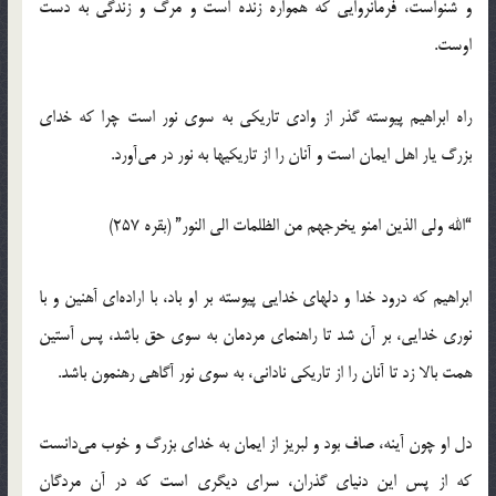
و شنواست، فرمانروايي که همواره زنده است و مرگ و زندگي به دست
اوست.
راه ابراهيم پيوسته گذر از وادي تاريکي به سوي نور است چرا که خداي
بزرگ يار اهل ايمان است و آنان را از تاريكيها به نور در مي‌آورد.
“الله ولي الذين امنو يخرجهم من الظلمات الي النور” (بقره 257)
ابراهيم که درود خدا و دلهاي خدايي پيوسته بر او باد، با اراده‌اي آهنين و با
نوري خدايي، بر آن شد تا راهنماي مردمان به سوي حق باشد، پس آستين
همت بالا زد تا آنان را از تاريکي ناداني، به سوي نور آگاهي رهنمون باشد.
دل او چون آينه، صاف بود و لبريز از ايمان به خداي بزرگ و خوب مي‌دانست
که از پس اين دنياي گذران، سراي ديگري است که در آن مردگان