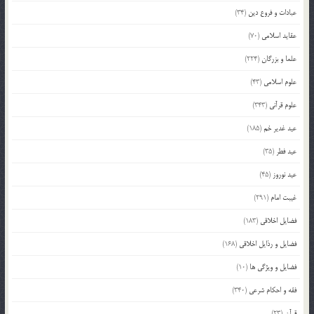
عبادات و فروع دین
(34)
عقاید اسلامی
(70)
علما و بزرگان
(224)
علوم اسلامی
(43)
علوم قرآنی
(343)
عید غدیر خم
(185)
عید فطر
(35)
عید نوروز
(45)
غیبت امام
(291)
فضایل اخلاقی
(183)
فضایل و رذایل اخلاقی
(168)
فضایل و ویژگی ها
(10)
فقه و احکام شرعی
(340)
قرآن
(23)