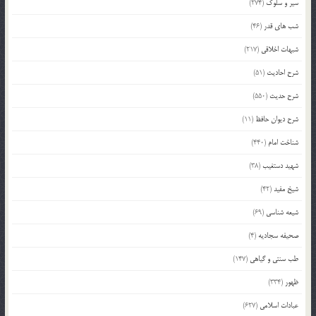
سیر و سلوک
(274)
شب های قدر
(46)
شبهات اخلاقی
(217)
شرح احادیث
(51)
شرح حدیث
(550)
شرح دیوان حافظ
(11)
شناخت امام
(440)
شهید دستغیب
(38)
شیخ مفید
(42)
شیعه شناسی
(69)
صحیفه سجادیه
(4)
طب سنتی و گیاهی
(147)
ظهور
(334)
عبادات اسلامی
(627)