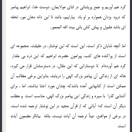
گرد هم آوريم و جمع پريشاني در ثناي مولايمان، دوست خدا، ابراهيم پيامبر
که درود يزدان همواره بر او باد بياراييم، باشد تا اين دانه دهان مور، تحفه
اي باشد مقبول و پيش کش باني بيت الله المعمور.
اما آنچه شايان ذکر است، اين است که اين نوشتار، در حقيقت، مجموعه اي
است از پراکنده هاي کتب، پيرامون حضرت ابراهيم که اين ذره بي مقدار
گرد هم آورده‌ام تا دوستاراني که اين مقال، در دسترسشان قرار مي گيرد،
هاله اي از زندگي آن پيامبر بزرگ الهي را دريابند، بنابراين برخي مطالب آن
ممکن است از کتابهايي آمده باشدکه چندان مورد اعتنا نباشند، اما ، براي
آشنايي گذرا با سيره و زندگي اين پيامبر بزرگ الهي، مناسب است و مطلب
ديگر آن است که؛ آياتي که از قرآن مجيد در اين نوشتار ترجمه شده است،
در برخي از مواضع، عيناً ترجمه آن آيات نيست، بلکه بيانگر مضمون آيات
است.