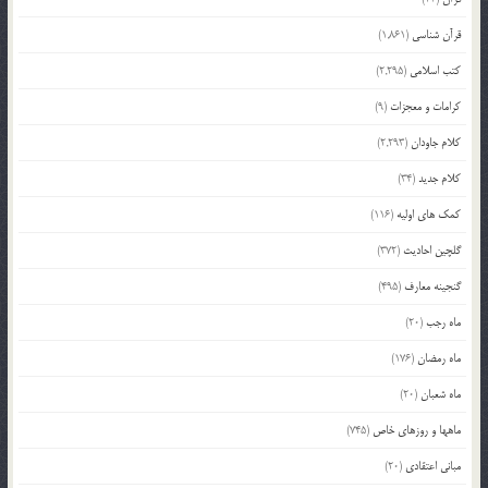
قرآن شناسی
(1,861)
کتب اسلامی
(2,295)
کرامات و معجزات
(9)
کلام جاودان
(2,293)
کلام جدید
(34)
کمک های اولیه
(116)
گلچین احادیث
(372)
گنجینه معارف
(495)
ماه رجب
(20)
ماه رمضان
(176)
ماه شعبان
(20)
ماهها و روزهای خاص
(745)
مبانی اعتقادی
(20)