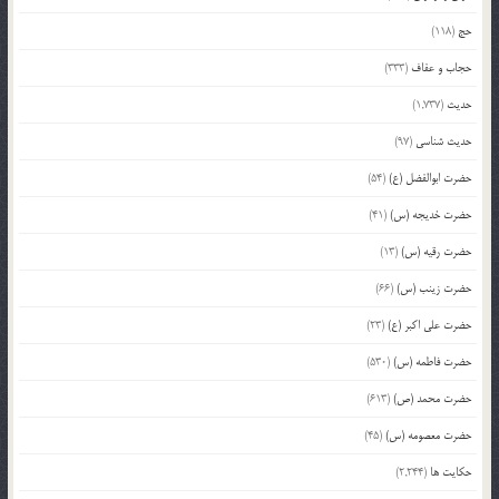
حج
(118)
حجاب و عفاف
(333)
حدیث
(1,737)
حدیث شناسی
(97)
حضرت ابوالفضل (ع)
(54)
حضرت خدیجه (س)
(41)
حضرت رقیه (س)
(13)
حضرت زینب (س)
(66)
حضرت علی اکبر (ع)
(23)
حضرت فاطمه (س)
(530)
حضرت محمد (ص)
(613)
حضرت معصومه (س)
(45)
حکایت ها
(2,244)