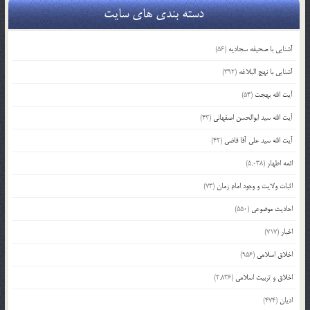
دسته بندی های سایت
آشنایی با صحیفه سجادیه
(56)
آشنایی با نهج البلاغه
(392)
آیت الله بهجت
(54)
آیت الله سید ابوالحسن اصفهانی
(43)
آیت الله سید علی آقا قاضی
(42)
ائمه اطهار
(5,038)
اثبات ولایت و وجود امام زمان
(73)
احادیث موضوعی
(550)
اخبار
(717)
اخلاق اسلامی
(956)
اخلاق و تربیت اسلامی
(2,836)
ادیان
(474)