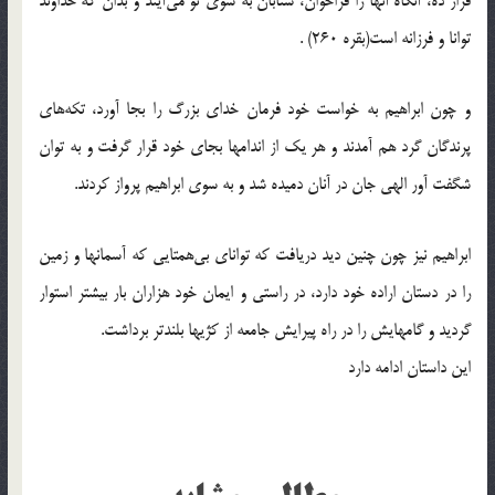
قرار ده، آنگاه آنها را فراخوان، شتابان به سوي تو مي‌آيند و بدان که خداوند
توانا و فرزانه است(بقره 260) .
و چون ابراهيم به خواست خود فرمان خداي بزرگ را بجا آورد، تکه‌هاي
پرندگان گرد هم آمدند و هر يک از اندامها بجاي خود قرار گرفت و به توان
شگفت آور الهي جان در آنان دميده شد و به سوي ابراهيم پرواز کردند.
ابراهيم نيز چون چنين ديد دريافت که تواناي بي‌همتايي که آسمانها و زمين
را در دستان اراده خود دارد، در راستي و ايمان خود هزاران بار بيشتر استوار
گرديد و گامهايش را در راه پيرايش جامعه از کژيها بلندتر برداشت.
اين داستان ادامه دارد