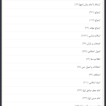
ارتباط با امام زمان (عج)
(14)
ازدواج
(371)
ازدواج
(117)
ازدواج موقت
(32)
اسلام شناسی
(2,661)
اصحاب و یاران
(37)
اصول اعتقادی
(777)
اطلاعیه ها
(26)
اعتقادات و اصول دین
(28)
اعتکاف
(43)
اعیاد اسلامی
(211)
امام جعفر صادق (ع)
(372)
امام حسن (ع)
(233)
امام حسن عسکری (ع)
(172)