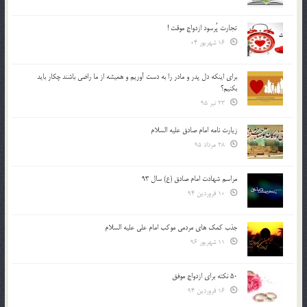
تجارت پُرسود ازدواج موقت !
16 شهریور 04
براي اينكه دل پدر و مادر را به دست آوريم و هميشه از ما راضي باشند چكار بايد
بكنيم؟
23 تیر 95
زیارت نامه امام صادق علیه السلام
28 مرداد 95
مراسم شهادت امام صادق (ع) سال 93
10 فروردین 94
جذب کمک های مردمی موکب امام علی علیه السلام
11 شهریور 96
50 نکته برای ازدواج موفق
16 فروردین 94