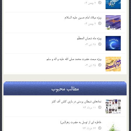
2 بهمن 04
ویژه میلاد امام حسین علیه السلام
2 بهمن 04
ویژه ماه شعبان المعظّم
28 دی 04
ویژه مبعث حضرت محمد صلی الله علیه و اله و سلم
25 دی 04
مطالب محبوب
نمادهای شیطان پرستی در بازی کلش آف کلنز
11 مرداد 94
خاطره ای از توسل به حضرت زهرا(س)
23 خرداد 94