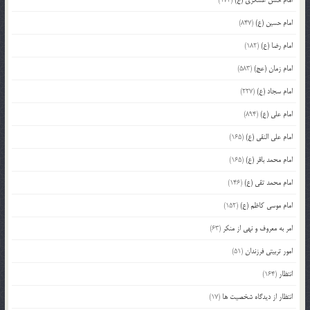
امام حسین (ع)
(847)
امام رضا (ع)
(182)
امام زمان (عج)
(583)
امام سجاد (ع)
(227)
امام علی (ع)
(894)
امام علی النقی (ع)
(165)
امام محمد باقر (ع)
(165)
امام محمد تقی (ع)
(146)
امام موسی کاظم (ع)
(152)
امر به معروف و نهی از منکر
(63)
امور تربیتی فرزندان
(51)
انتظار
(164)
انتظار از دیدگاه شخصیت ها
(17)