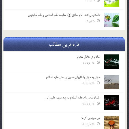
20 تیر 03
داستانهای ائمه: امام صادق (ع): مقایسه طب اسلامی و طب جالینوس
20 تیر 03
تازه ترین مطالب
سلام ای هلال محرم
25 خرداد 05
منزل به منزل با کاروان حسین بن علی علیه السلام
25 خرداد 05
پاسخ امام زمان علیه السلام به چند شبهه عاشورایی
25 خرداد 05
من سرزمین کربلا
25 خرداد 05