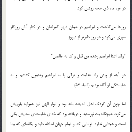
در غره ماه ذي حجه روشن كرد.
روزها مي‌گذشت و ابراهيم در همان شهر گمراهان و در کنار آنان روزگار
سپري مي‌کرد و هر روز دلير‌تر از ديروز.
“ولقد اتينا ابراهيم رشده من قبل و کنا به عالمين”
هر آينه از پيش راه هدايت و ترقي را به ابراهيم رهنمون گشتيم و به
شايستگي او آگاه بوديم (انبياء 52)
اما چون آن کودک اهل انديشه بلند بود و انوار الهي نيز همواره ياوريش
مي‌كرد، هيچگاه بت نپرستيد و دريافته بود که خداي شايسته‌ي ستايش يکي
است و همتايي ندارد، توانايي که بر تمام جهان احاطه دارد و يگانه‌اي که بينا