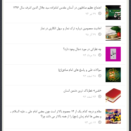
اجتماع عظیم صادقیون در آستان مقدس امامزاده سید جلال الدین اشرف سال 1396
29 تیر 96
احادیث معصومین درباره ترک نماز و سهل انگاری در نماز
29 آذر 95
چه نظراتی در مورد دجال وجود دارد؟
28 مرداد 94
سوالات طبی و پاسخ های امام صادق(ع)
28 اسفند 93
«نفس» خطرناک ترین دشمن انسان
26 اسفند 93
مقام و درجه كدام يك از 14 معصوم بالاتر است چون بعضي امام علي ـ عليه السلام ـ
و بعضي ها امام زمان (عج) را از همه بالاتر مي دانند چرا؟
12 دی 94