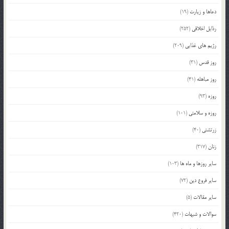
دعاها و زیارت
(19)
رذایل اخلاقی
(252)
رژیم های غذایی
(209)
روز قدس
(31)
روز مباهله
(41)
روزه
(93)
روزه و سلامتی
(101)
زرتشتی
(40)
زنان
(317)
سایر روزها و ماه ها
(103)
سایر فروع دین
(72)
سایر مقالات
(5)
سوالات و شبهات
(420)