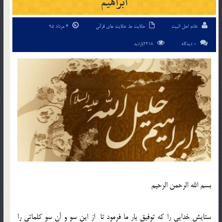
ابراهيم
خادم اهل البیت
حکایت ها
,
حکایت های قرآنی
4 مرداد 95
0 دیدگاه
2218بازدید
بسم الله الرحمن الرحيم
ستايش خدايي را که توفيق يار ما فرمود تا از اين سو و آن سو کلماتي را