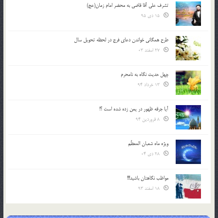
تشرف علي آقا قاضي به محضر امام زمان(عج)
15 دی 95
طرح همگانی خواندن دعای فرج در لحظه تحویل سال
27 اسفند 03
چهل حدیث نگاه به نامحرم
13 خرداد 94
آیا جرقه ظهور در یمن زده شده است ؟!
8 فروردین 94
ویژه ماه شعبان المعظّم
28 دی 04
مواظب نگاهتان باشید!!!
18 اسفند 93