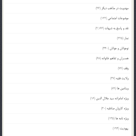
مهدویت در مذاهب دیگر
(36)
موضوعات اجتماعی
(122)
نقد و پاسخ به شبهات
(2,166)
نماز
(225)
نوجوانان و جوانان
(440)
همسران و تفاهم خانواده
(68)
وقف
(77)
ولایت فقیه
(37)
ویتامین ها
(89)
ویژه امامزاده سید جلال الدین
(16)
ویژه کاروان صادقیه
(30)
ویژه نامه ها
(135)
یهودیت
(194)