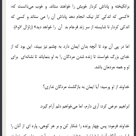
برانگيخته و پاداش کردار خويش را خواهند ستاند. و خوب مي‌دانست كه:
«کسي که اندکي کار نيک انجام دهد پاداش آن را مي ستاند و کسي که
اندکي کردار نا شايسته از سر زند فرجام بد آن را خواهد ديد» (زلزال 7و8).
اما در پي آن بود تا آنچه بدان ايمان دارد به چشم نيز ببيند، اين بود كه از
خداي بزرگ خواست تا زنده شدن مردگان را به او بنماياند تا نشانه‌اي براي
او و همه مردمان باشد.
خداوند از او پرسيد: آيا ايمان به بازگشت مردگان نداري؟
ابراهيم عرض کرد: آري دارم، اما مي‌خواهم دلم آرام گيرد.
خداوند فرمود: پس چهار پرنده را شكار كن و بر هر کوهي، پاره اي از آنان را