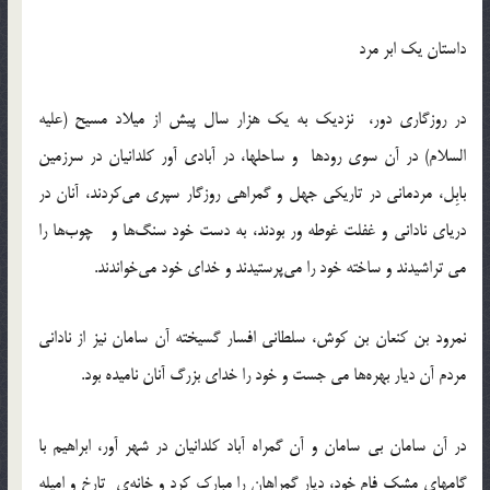
داستان يك ابر مرد
در روزگاري دور، نزديک به يک هزار سال پيش از ميلاد مسيح (عليه
السلام) در آن سوي رودها و ساحلها، در آبادي آور کلدانيان در سرزمين
بابِل، مردماني در تاريکي جهل و گمراهي روزگار سپري مي‌کردند، آنان در
درياي ناداني و غفلت غوطه ور بودند، به دست خود سنگ‌ها و چوب‌ها را
مي تراشيدند و ساخته خود را مي‌پرستيدند و خداي خود مي‌خواندند.
نمرود بن کنعان بن کوش، سلطاني افسار گسيخته آن سامان نيز از ناداني
مردم آن ديار بهره‌ها مي جست و خود را خداي بزرگ آنان ناميده بود.
در آن سامان بي سامان و آن گمراه آباد کلدانيان در شهر آور، ابراهيم با
گامهاي مشک فام خود، ديار گمراهان را مبارک كرد و خانه‌ي تارخ و اميله