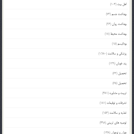
اهل بیت
(104)
بهداشت جسم
(73)
بهداشت روان
(26)
بهداشت محیط
(18)
بودائیسم
(15)
پزشکی و سلامت
(1,980)
پند خوبان
(129)
تحصیل
(62)
تحصیل
(65)
تربیت و مشاوره
(481)
تشرفات و توقیعات
(181)
تغذیه و سلامت
(156)
توصیه های تربیتی
(498)
جوان و نوجوان
(148)