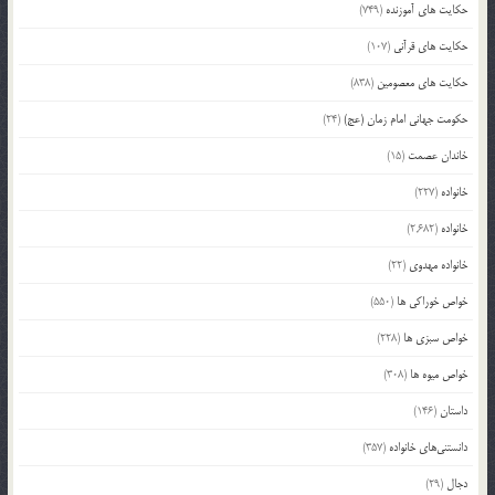
حکایت های آموزنده
(749)
حکایت های قرآنی
(107)
حکایت های معصومین
(838)
حکومت جهانی امام زمان (عج)
(24)
خاندان عصمت
(15)
خانواده
(227)
خانواده
(2,682)
خانواده مهدوی
(22)
خواص خوراکی ها
(550)
خواص سبزی ها
(228)
خواص میوه ها
(308)
داستان
(146)
دانستنی‌های خانواده
(357)
دجال
(29)