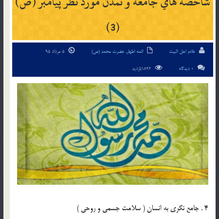
شاخصه هاي جامعه و تمدن مورد نظر پيامبر (ص)
(3)
خادم اهل البیت
ائمه اطهار
,
حضرت محمد (ص)
5 مرداد 95
0 دیدگاه
1892بازدید
4 . جامع نگري به انسان ( سلامت جسمي و روحي )