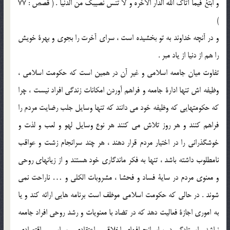
و ابتغ فيما آتاك الله الدار الاخره و لا تنس نصيبك من الدنيا . ( قصص : 77
)
و در آنچه خداوند به تو بخشيده است ، سراي آخرت را بجوي و بهرة خويش
را هم از دنيا از ياد مبر .
تفاوت ميان جامعه اسلامي و غير آن در همين است كه حكومت اسلامي ،
وظيفه اش تنها ادارة جامعه و فراهم آوردن امكانات زندگي افراد نيست ، چرا
كه حكومتهايي كه وظيفه خود مي دانند كه تنها وسايل جلب رضايت مردم را
فراهم كنند و هر روز تلاش مي كنند هر نوع وسايل لهو و لعب و لذت و
خوشگذراني را در اختيار مردم قرار دهند ، هر چند سرانجام زشت و عواقب
نامطلوب داشته باشد ، تنها به فكر ماندگاري خود هستند و از زيانهاي روحي
و معنوي مردم در ساية فساد و فحشا ، مشروبات الكلي و … ناراحت نمي
شوند . در حالي كه حكومت اسلامي موظف است برنامه هايي ارائه كند و يا
به اموري اجازة فعاليت دهد كه در تضاد با معنويات و رشد روحي افراد جامعه
نباشد . ايستادگي در برابر انحرافهاي اخلاقي ، اعتقادي ، سياسي و اقتصادي