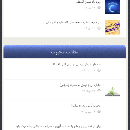
ویژه ماه شعبان المعظّم
28 دی 04
ویژه مبعث حضرت محمد صلی الله علیه و اله و سلم
25 دی 04
مطالب محبوب
نمادهای شیطان پرستی در بازی کلش آف کلنز
11 مرداد 94
خاطره ای از توسل به حضرت زهرا(س)
23 خرداد 94
تجارت پُرسود ازدواج موقت !
16 شهریور 04
براي اينكه دل پدر و مادر را به دست آوريم و هميشه از ما راضي باشند چكار بايد