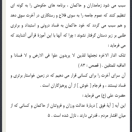
سبب مي شود زمامداران و حاكمان ، برنامه هاي حكومتي را به گونه اي
تنظيم كنند كه عموم جامعه را به سوي فلاح و رستگاري در آخرت سوق دهد
و هم سبب مي گردد كه خود حاكمان به فساد دروني و استبداد و برتري
طلبي بر زير دستان گرفتار نشوند ؛ چرا كه آنها با اين آموزة قرآني آشنايند كه
مي فرمايد :
تلك الدار الاخره نجعلها للذين لا يريدون علوا في الارض و لا فسادا و
العاقبه للمتقين . ( قصص : 83 )
آن سراي آخرت را براي كساني قرار مي دهيم كه در زمين خواستار برتري و
فساد نيستند ، و فرجام [ خوش ] از آن پرهيزگاران است .
حضرت علي (ع) مي فرمايد :
اين آيه [ آية فوق ] دربارة عدالت ورزان و فروتنان از حاكمان و كساني كه از
ميان اقشار مردم ، قدرتي دارند ، نازل شده است . 5