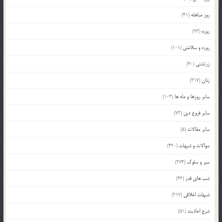
روز مباهله
(41)
روزه
(93)
روزه و سلامتی
(101)
زرتشتی
(40)
زنان
(317)
سایر روزها و ماه ها
(103)
سایر فروع دین
(72)
سایر مقالات
(5)
سوالات و شبهات
(420)
سیر و سلوک
(274)
شب های قدر
(46)
شبهات اخلاقی
(217)
شرح احادیث
(51)