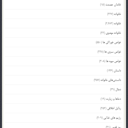
خاندان عصمت
(15)
خانواده
(227)
خانواده
(2,682)
خانواده مهدوی
(22)
خواص خوراکی ها
(550)
خواص سبزی ها
(228)
خواص میوه ها
(308)
داستان
(146)
دانستنی‌های خانواده
(357)
دجال
(29)
دعاها و زیارت
(19)
رذایل اخلاقی
(252)
رژیم های غذایی
(209)
روز قدس
(31)