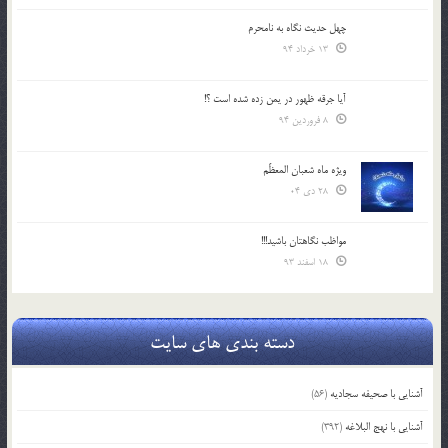
چهل حدیث نگاه به نامحرم
13 خرداد 94
آیا جرقه ظهور در یمن زده شده است ؟!
8 فروردین 94
ویژه ماه شعبان المعظّم
28 دی 04
مواظب نگاهتان باشید!!!
18 اسفند 93
دسته بندی های سایت
آشنایی با صحیفه سجادیه
(56)
آشنایی با نهج البلاغه
(392)