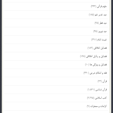
علوم قرآنی
(343)
عید غدیر خم
(185)
عید فطر
(35)
عید نوروز
(45)
غیبت امام
(291)
فضایل اخلاقی
(183)
فضایل و رذایل اخلاقی
(168)
فضایل و ویژگی ها
(10)
فقه و احکام شرعی
(340)
قرآن
(23)
قرآن شناسی
(1,861)
کتب اسلامی
(2,295)
کرامات و معجزات
(9)