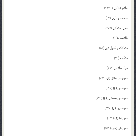
اسلام شناسی
(2,661)
اصحاب و یاران
(37)
اصول اعتقادی
(777)
اطلاعیه ها
(26)
اعتقادات و اصول دین
(28)
اعتکاف
(43)
اعیاد اسلامی
(211)
امام جعفر صادق (ع)
(372)
امام حسن (ع)
(233)
امام حسن عسکری (ع)
(172)
امام حسین (ع)
(847)
امام رضا (ع)
(182)
امام زمان (عج)
(583)