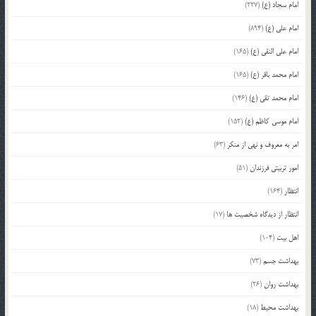
امام سجاد (ع)
(227)
امام علی (ع)
(894)
امام علی النقی (ع)
(165)
امام محمد باقر (ع)
(165)
امام محمد تقی (ع)
(146)
امام موسی کاظم (ع)
(152)
امر به معروف و نهی از منکر
(63)
امور تربیتی فرزندان
(51)
انتظار
(164)
انتظار از دیدگاه شخصیت ها
(17)
اهل بیت
(104)
بهداشت جسم
(73)
بهداشت روان
(26)
بهداشت محیط
(18)