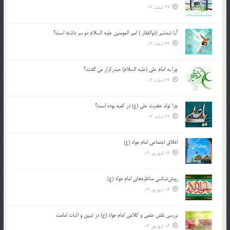
29 اسفند 03
آیا شمشیر (ذوالفقار ) امیر المومنین علیه السلام دو سر داشته است؟
29 اسفند 03
چرا به امام علی (علیه السلام) حیدرکرار می گفتند؟
29 اسفند 03
چرا تولد حضرت علی (ع) در کعبه بوده است؟
29 اسفند 03
اخلاق اجتماعی امام جواد (ع)
16 شهریور 03
روش‌شناسی مناظره‌های امام جواد (ع)
16 شهریور 03
بررسی نقش علمی و کلامی امام جواد (ع) در تبیین و اثبات امامت
16 شهریور 03