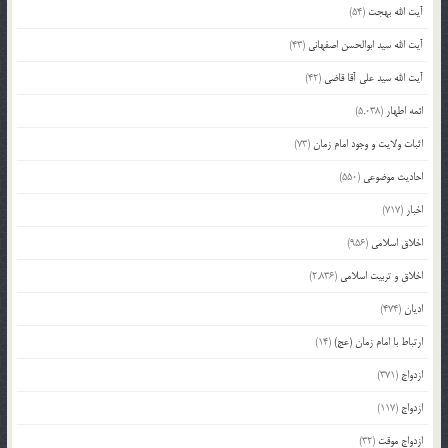
آیت الله بهجت
(54)
آیت الله سید ابوالحسن اصفهانی
(43)
آیت الله سید علی آقا قاضی
(42)
ائمه اطهار
(5,038)
اثبات ولایت و وجود امام زمان
(73)
احادیث موضوعی
(550)
اخبار
(717)
اخلاق اسلامی
(956)
اخلاق و تربیت اسلامی
(2,836)
ادیان
(474)
ارتباط با امام زمان (عج)
(14)
ازدواج
(371)
ازدواج
(117)
ازدواج موقت
(32)