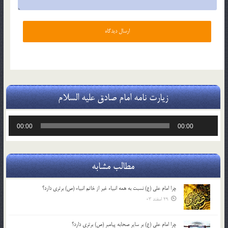
زیارت نامه امام صادق علیه السلام
پخش‌کننده
00:00
00:00
صوت
مطالب مشابه
چرا امام علی (ع) نسبت به همه انبیاء غیر از خاتم انبیاء (ص) برتری دارد؟
29 اسفند 03
چرا امام علی (ع) بر سایر صحابه پیامبر (ص) برتری دارد؟