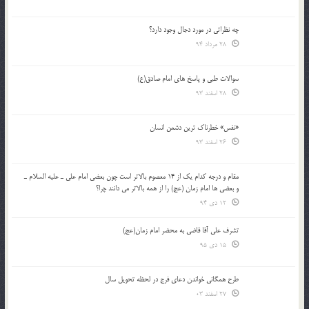
چه نظراتی در مورد دجال وجود دارد؟
28 مرداد 94
سوالات طبی و پاسخ های امام صادق(ع)
28 اسفند 93
«نفس» خطرناک ترین دشمن انسان
26 اسفند 93
مقام و درجه كدام يك از 14 معصوم بالاتر است چون بعضي امام علي ـ عليه السلام ـ
و بعضي ها امام زمان (عج) را از همه بالاتر مي دانند چرا؟
12 دی 94
تشرف علي آقا قاضي به محضر امام زمان(عج)
15 دی 95
طرح همگانی خواندن دعای فرج در لحظه تحویل سال
27 اسفند 03