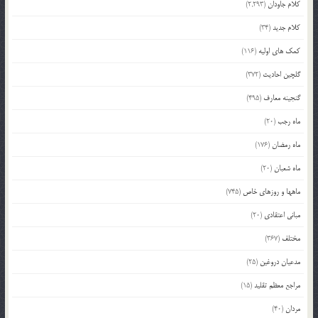
کلام جاودان
(2,293)
کلام جدید
(34)
کمک های اولیه
(116)
گلچین احادیث
(372)
گنجینه معارف
(495)
ماه رجب
(20)
ماه رمضان
(176)
ماه شعبان
(20)
ماهها و روزهای خاص
(745)
مبانی اعتقادی
(20)
مختلف
(367)
مدعیان دروغین
(25)
مراجع معظم تقلید
(15)
مردان
(40)