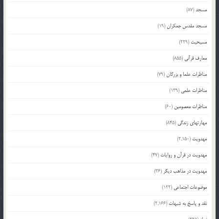
مسجد
(87)
مسجد مقدس جمکران
(19)
مسیحیت
(229)
معارف قرآنی
(855)
مناظرات علما و بزرگان
(79)
مناظرات علمی
(139)
مناظرات معصومین
(60)
مهارتهای زندگی
(845)
مهدویت
(2,150)
مهدویت در قرآن و روایات
(47)
مهدویت در مذاهب دیگر
(36)
موضوعات اجتماعی
(122)
نقد و پاسخ به شبهات
(2,166)