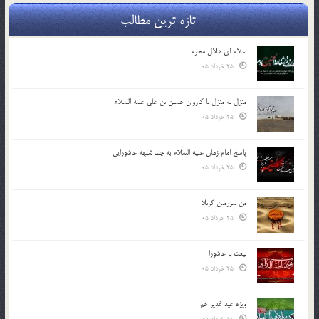
تازه ترین مطالب
سلام ای هلال محرم
25 خرداد 05
منزل به منزل با کاروان حسین بن علی علیه السلام
25 خرداد 05
پاسخ امام زمان علیه السلام به چند شبهه عاشورایی
25 خرداد 05
من سرزمین کربلا
25 خرداد 05
بیعت با عاشورا
25 خرداد 05
ویژه عید غدیر خم