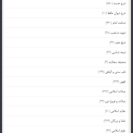
شرح حدیث
(550)
شرح دیوان حافظ
(11)
شناخت امام
(440)
شهید دستغیب
(38)
شیخ مفید
(42)
شیعه شناسی
(69)
صحیفه سجادیه
(4)
طب سنتی و گیاهی
(147)
ظهور
(334)
عبادات اسلامی
(627)
عبادات و فروع دین
(34)
عقاید اسلامی
(70)
علما و بزرگان
(224)
علوم اسلامی
(43)