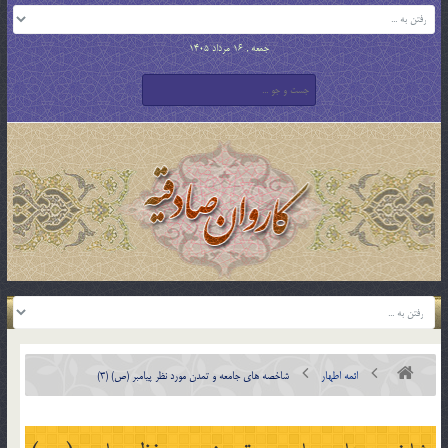
جمعه , 16 مرداد 1405
ائمه اطهار
شاخصه هاي جامعه و تمدن مورد نظر پيامبر (ص) (3)