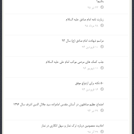
بكنيم؟
23 تیر 95
زیارت نامه امام صادق علیه السلام
28 مرداد 95
مراسم شهادت امام صادق (ع) سال 93
10 فروردین 94
جذب کمک های مردمی موکب امام علی علیه السلام
11 شهریور 96
50 نکته برای ازدواج موفق
16 فروردین 94
اجتماع عظیم صادقیون در آستان مقدس امامزاده سید جلال الدین اشرف سال 1396
29 تیر 96
احادیث معصومین درباره ترک نماز و سهل انگاری در نماز
29 آذر 95