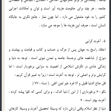
جامعه ، هر چند براي حكومت هزينه آور است و توان و امكانات اجرايي
كشور را به خود مشغول مي دارد ، اما چون نماز ، جامع نگري به جايگاه
انسان است ، صرف اين هزينه ها را موجه مي سازد .
5 . آخرت گرايي
اعتقاد راسخ به جهان پس از مرگ و حساب و كتاب و قيامت و بهشت و
دوزخ از شاخصه هاي برجستة جامعه و تمدن نبوي است . توجه به دنيا و
زندگي مادي در نگرش اسلامي از اهميت به سزايي برخوردار است ؛ اما
گرايش برتر و اصلي تر ، توجه به آخرت است ؛ زيرا به تعبير قرآن كريم :
قل متاع الدنيا قليل و الاخره خير لمن اتقي . ( نساء : 77 )
بگو : « برخورداري [ از اين ] دنيا اندك ، و براي كسي كه تقوا پيشه كرده ،
آخرت بهتر است . »
دنيا از نظر اسلام وقتي ارزش دارد كه وسيلة تحصيل آخرت و وسيلة كارهاي