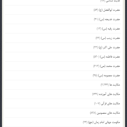
حدیث شناسی
(97)
حضرت ابوالفضل (ع)
(54)
حضرت خدیجه (س)
(41)
حضرت رقیه (س)
(13)
حضرت زینب (س)
(66)
حضرت علی اکبر (ع)
(23)
حضرت فاطمه (س)
(530)
حضرت محمد (ص)
(613)
حضرت معصومه (س)
(45)
حکایت ها
(2,244)
حکایت های آموزنده
(749)
حکایت های قرآنی
(107)
حکایت های معصومین
(838)
حکومت جهانی امام زمان (عج)
(24)