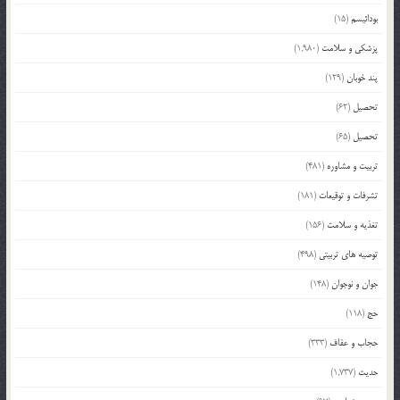
بودائیسم
(15)
پزشکی و سلامت
(1,980)
پند خوبان
(129)
تحصیل
(62)
تحصیل
(65)
تربیت و مشاوره
(481)
تشرفات و توقیعات
(181)
تغذیه و سلامت
(156)
توصیه های تربیتی
(498)
جوان و نوجوان
(148)
حج
(118)
حجاب و عفاف
(333)
حدیث
(1,737)