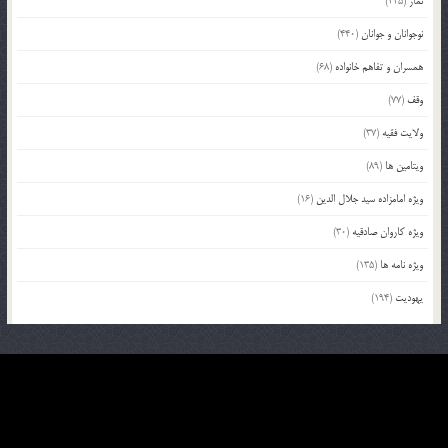
نماز
(225)
نوجوانان و جوانان
(440)
همسران و تفاهم خانواده
(68)
وقف
(77)
ولایت فقیه
(37)
ویتامین ها
(89)
ویژه امامزاده سید جلال الدین
(16)
ویژه کاروان صادقیه
(30)
ویژه نامه ها
(135)
یهودیت
(194)