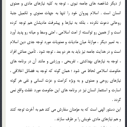
از ديگر شاخصه هاي جامعه نبوي ، توجه به كليه نيازهاي مادي و معنوي
انسان است . اسلام پيروان خود را تنها به جهات معنوي و تكميل جنبة
روحاني دعوت نكرده ، بلكه به نيازها و پيشرفت ماديشان هم توجه كرده
است و از همين رو توانسته از امت اسلامي ، امتي وسط و ميانه رو پديد آورد
. به تعبير ديگر ، موازنة ميان ماديات و معنويات مورد توجه جدي دين اسلام
است و در هدايت جامعه نيز بايد به هر دو بعد ، توجه شود . تأمين معاش افراد
، توجه به نيازهاي بهداشتي ، تفريحي ، ورزشي و مانند آن در برنامه هاي
حكومت اسلامي لحاظ مي شود ؛ همان گونه كه توجه به فضائل اخلاقي ،
نيازهاي روحي و معنوي و به ويژه كرامت و عزت انساني و نفي هر گونه
اسارت و استثمار انسان نيز در برنامه هاي اين حكومت مورد غفلت واقع نمي
گردد .
اين دستور الهي است كه به مؤمنان سفارش مي كند هم به آخرت توجه كنند
و هم نيازهاي مادي خويش را بر طرف سازند .