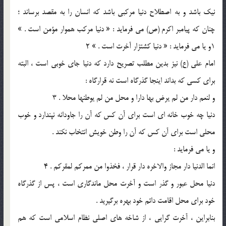
نيك باشد و به اصطلاح دنيا مركبي باشد كه انسان را به مقصد برساند ؛
چنان كه پيامبر اكرم (ص) مي فرمايد : « دنيا مركب هموار مؤمن است . »
1و يا مي فرمايد : « دنيا كشتزار آخرت است . » 2
امام علي (ع) نيز بدين مطلب تصريح دارد كه دنيا جاي خوبي است ، البته
براي كسي كه بداند اينجا گذرگاه است نه قرارگاه :
و لنعم دار من لم يرض بها دارا و محل من لم يوطنها محلا . 3
دنيا چه خوب خانه اي است براي آن كس كه آن را جاودانه نپندارد و خوب
محلي است براي آن كس كه آن را وطن خويش انتخاب نكند .
و يا مي فرمايد :
انما الدنيا دار مجاز والاخره دار قرار ، فخذوا من ممركم لمقركم . 4
دنيا محل عبور و گذر است و آخرت محل ماندگاري است ، پس از گذرگاه
خود براي محل اقامت دائم خود بهره برگيريد .
بنابراين ، آخرت گرايي ، از شاخه هاي اصلي نظام اسلامي است كه هم