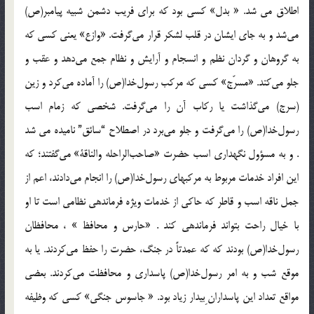
اطلاق مي شد. « بدل» كسي بود كه براي فريب دشمن شبيه پيامبر(ص)
مي‌شد و به جاي ايشان در قلب لشكر قرار مي‌گرفت. «وازع» يعني كسي كه
به گروهان و گردان نظم و انسجام و آرايش و نظام جمع مي‌دهد و عقب و
جلو مي‌كند. «مسرّج» كسي كه مركب رسول‌خدا(ص) را آماده مي‌كرد و زين
(سرج) مي‌گذاشت يا ركاب آن را مي‌گرفت. شخصي که زمام اسب
رسول‌خدا(ص) را مي‌گرفت و جلو مي‌برد در اصطلاح “سائق” ناميده مي شد
. و به مسؤول نگهداري اسب حضرت «صاحب‌الراحله والناقة» مي‌گفتند؛ که
اين افراد خدمات مربوط به مركبهاي رسول‌خدا(ص) را انجام مي‌دادند، اعم از
جمل ناقه اسب و قاطر كه حاكي از خدمات ويژه فرماندهي نظامي است تا او
با خيال راحت بتواند فرماندهي كند . «حارس و محافظ » ، محافظان
رسول‌خدا(ص) بودند كه كه عمدتاً در جنگ، حضرت را حفظ مي‌كردند. يا به
موقع شب و به امر رسول‌خدا(ص) پاسداري و محافظت مي‌كردند. بعضي
مواقع تعداد اين پاسداران ِبيدار زياد بود. « جاسوس جنگي» کسي که وظيفه