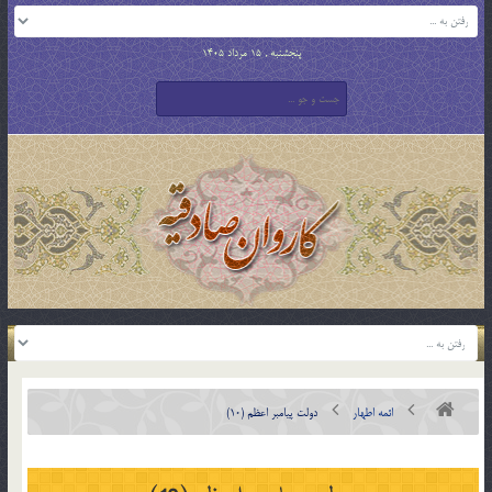
پنجشنبه , 15 مرداد 1405
ائمه اطهار
دولت پيامبر اعظم (10)