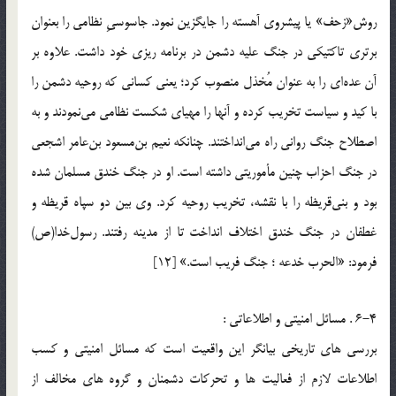
روش«زحف» يا پيشروى آهسته را جايگزين نمود. جاسوسىِ نظامى را بعنوان
برترى تاكتيكى در جنگ عليه دشمن در برنامه ريزى خود داشت. علاوه بر
آن عده‌اي را به عنوان مُخذل منصوب كرد؛ يعني كساني كه روحيه دشمن را
با كيد و سياست تخريب کرده و آنها را مهياي شكست نظامي مي‌نمودند و به
اصطلاح جنگ رواني راه مي‌انداختند. چنانکه نعيم بن‌مسعود بن‌عامر اشجعي
در جنگ احزاب چنين مأموريتي داشته است. او در جنگ خندق مسلمان شده
بود و بني‌قريظه را با نقشه، تخريب روحيه كرد. وي بين دو سپاه قريظه و
غطفان در جنگ خندق اختلاف انداخت تا از مدينه رفتند. رسول‌خدا(ص)
فرمود: «الحرب خدعه ؛ جنگ فريب است.» [12]
6-4 . مسائل امنيتي و اطلاعاتي :
بررسي هاي تاريخي بيانگر اين واقعيت است که مسائل امنيتي و کسب
اطلاعات لازم از فعاليت ها و تحرکات دشمنان و گروه هاي مخالف از