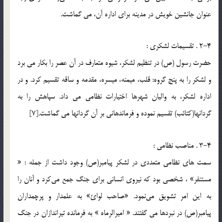
عنوان جانشين خويش در مدينه براي اداره آن، مي گماشت.
2-4 . تقسيمات لشکري :
حضرت رسول (ص) در تنظيم لشكر، شيوه متعارف در آن عصر را بكار مي برد
و لشكر را به پنج گروه: قلب، ميمنه، ميسره، مقدمه و ساقه تقسيم كرد. و در
اداره لشكر، به واليان شهرها اختيارات نظامى مي داد. سپاهش را به
گردانها(كتائب) تقسيم‌ نموده و فرماندهاني بر آن گردانها مي گماشت.[7]
3-4 . مناصب نظامي :
سمت هاي نظامي متعددي در لشکر پيامبر(ص) وجود داشت از جمله : «
مستنفر» ، شخصي بود كه نيروي انساني براي جنگ جمع مي‌كرد و آنان را
به اين امر تشويق مي‌نمود. «صاحب لوائ» به علمدار و پرچمداران
پيامبر(ص) در نبردها مي گفتند. « اميرالرماه » به فرمانده تيراندازان در جنگ