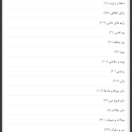
دعاها و زیارت
(19)
رذایل اخلاقی
(252)
رژیم های غذایی
(209)
روز قدس
(31)
روز مباهله
(41)
روزه
(93)
روزه و سلامتی
(101)
زرتشتی
(40)
زنان
(317)
سایر روزها و ماه ها
(103)
سایر فروع دین
(72)
سایر مقالات
(5)
سوالات و شبهات
(420)
سیر و سلوک
(274)