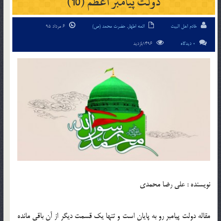
دولت پيامبر اعظم (10)
خادم اهل البیت
ائمه اطهار
,
حضرت محمد (ص)
6 مرداد 95
0 دیدگاه
1496بازدید
نویسنده : علي رضا محمدي
مقاله دولت پيامبر رو به پايان است و تنها يک قسمت ديگر از آن باقي مانده