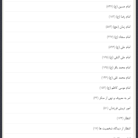
امام حسین (ع)
(847)
امام رضا (ع)
(182)
امام زمان (عج)
(583)
امام سجاد (ع)
(227)
امام علی (ع)
(894)
امام علی النقی (ع)
(165)
امام محمد باقر (ع)
(165)
امام محمد تقی (ع)
(146)
امام موسی کاظم (ع)
(152)
امر به معروف و نهی از منکر
(63)
امور تربیتی فرزندان
(51)
انتظار
(164)
انتظار از دیدگاه شخصیت ها
(17)