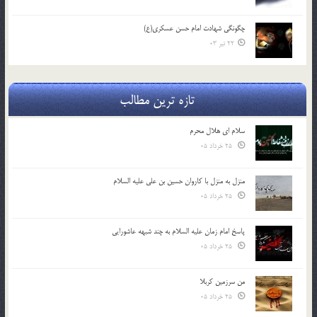
چگونگی شهادت امام حسن عسکری(ع)
22 تیر 03
تازه ترین مطالب
سلام ای هلال محرم
25 خرداد 05
منزل به منزل با کاروان حسین بن علی علیه السلام
25 خرداد 05
پاسخ امام زمان علیه السلام به چند شبهه عاشورایی
25 خرداد 05
من سرزمین کربلا
25 خرداد 05