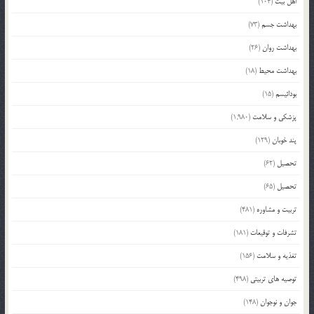
اهل بیت
(104)
بهداشت جسم
(73)
بهداشت روان
(26)
بهداشت محیط
(18)
بودائیسم
(15)
پزشکی و سلامت
(1,980)
پند خوبان
(129)
تحصیل
(62)
تحصیل
(65)
تربیت و مشاوره
(481)
تشرفات و توقیعات
(181)
تغذیه و سلامت
(156)
توصیه های تربیتی
(498)
جوان و نوجوان
(148)