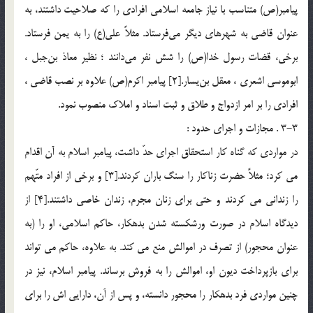
پيامبر(ص) متناسب با نياز جامعه اسلامى افرادي را كه صلاحيت داشتند، به
عنوان قاضي به شهرهاي ديگر مي‌فرستاد. مثلاً علي(ع) را به يمن فرستاد.
برخي، قضات رسول خدا(ص) را شش نفر مي‌دانند ؛ نظير معاذ بن‌جبل‌ ،
ابوموسي اشعري‌ ، معقل بن‌يسار.[2] پيامبر اكرم(ص) علاوه بر نصب قاضي ،
افرادي را بر امر ازدواج و طلاق‌ و ثبت اسناد و املاك‌ منصوب نمود.
3-3 . مجازات و اجراي حدود :
در مواردى كه گناه كار استحقاق اجراى حدّ داشت، پيامبر اسلام به آن اقدام
مى كرد؛ مثلاً حضرت زناكار را سنگ باران كردند.[3] و برخى از افراد متّهم
را زندانى مى كردند و حتى براى زنان مجرم، زندان خاصى داشتند.[4] از
ديدگاه اسلام در صورت ورشكسته شدن بدهكار، حاكم اسلامى، او را (به
عنوان محجور) از تصرف در اموالش منع مى كند. به علاوه، حاكم مى تواند
براى بازپرداخت ديون او، اموالش را به فروش برساند. پيامبر اسلام، نيز در
چنين مواردي فرد بدهکار را محجور دانسته، و پس از آن، دارايى اش را براى