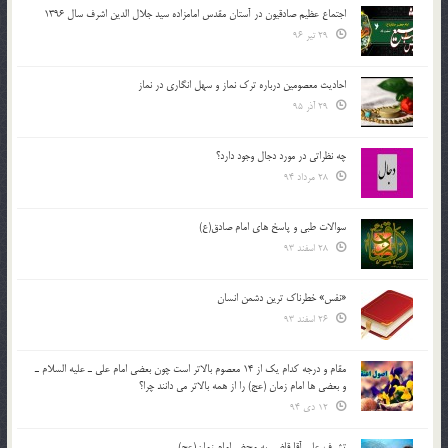
اجتماع عظیم صادقیون در آستان مقدس امامزاده سید جلال الدین اشرف سال 1396
29 تیر 96
احادیث معصومین درباره ترک نماز و سهل انگاری در نماز
29 آذر 95
چه نظراتی در مورد دجال وجود دارد؟
28 مرداد 94
سوالات طبی و پاسخ های امام صادق(ع)
28 اسفند 93
«نفس» خطرناک ترین دشمن انسان
26 اسفند 93
مقام و درجه كدام يك از 14 معصوم بالاتر است چون بعضي امام علي ـ عليه السلام ـ
و بعضي ها امام زمان (عج) را از همه بالاتر مي دانند چرا؟
12 دی 94
تشرف علي آقا قاضي به محضر امام زمان(عج)