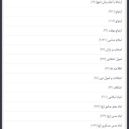
ارتباط با امام زمان (عج)
(14)
ازدواج
(371)
ازدواج
(117)
ازدواج موقت
(32)
اسلام شناسی
(2,661)
اصحاب و یاران
(37)
اصول اعتقادی
(777)
اطلاعیه ها
(26)
اعتقادات و اصول دین
(28)
اعتکاف
(43)
اعیاد اسلامی
(211)
امام جعفر صادق (ع)
(372)
امام حسن (ع)
(233)
امام حسن عسکری (ع)
(172)