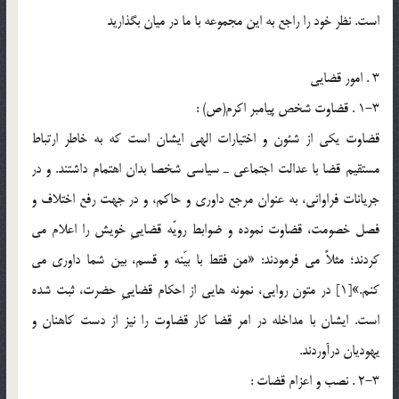
است. نظر خود را راجع به اين مجموعه با ما در ميان بگذاريد
3 . امور قضايي
1-3 . قضاوت شخص پيامبر اكرم(ص) :
قضاوت يکي از شئون و اختيارات الهي ايشان است که به خاطر ارتباط
مستقيم قضا با عدالت اجتماعي ـ سياسي شخصا بدان اهتمام داشتند. و در
جريانات فراوانى، به عنوان مرجع داورى و حاكم، و در جهت رفع اختلاف و
فصل خصومت، قضاوت نموده و ضوابط رويّه قضاييِ خويش را اعلام مى
كردند؛ مثلاً مى فرمودند: «من فقط با بيّنه و قسم، بين شما داورى مى
كنم.»[1] در متون روايى، نمونه هايى از احكام قضاييِ حضرت، ثبت شده
است. ايشان با مداخله در امر قضا كار قضاوت را نيز از دست كاهنان و
يهوديان درآوردند.
2-3 . نصب و اعزام قضات :