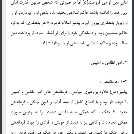
ادايِ دين او مي فروخت.[5] اما در صورتى كه شخص مديون، قدرت اداى
دين خود را نداشته باشد، حاكم اسلامى وظيفه دارد بدهيِ او را بپردازد و او را
از زيربار بدهكارى بيرون آورد. پيامبر اسلام فرمود: « هر بدهكارى كه به نزد
حاكم مسلمين رود، و درماندگيِ خود را براى او آشكار سازد، از پرداخت دين
معاف بوده و حاكم اسلامى بايد بدهيِ او را بپردازد.» [6]
4 . امور نظامي و امنيتي
1-4 . فرماندهي :
پيامبر (ص) علاوه بر رهبري سياسي ، فرماندهي عالي امور نظامي و امنيتي
را عهده دار بود و با اطلاع کامل از همه آداب و فنون جنگي ، فرماندهي
حدود 60 جنگ – که همگي جنبه دفاعي داشت- را به بهترين صورت
ممکن انجام داد. و گاهي نيز به نيابت از خويش ، افرادي را جهت فرماندهي
برخي جنگ ها تعيين مي نمود. و وقتي خود به جنگ مي‌رفت، فردي رابه