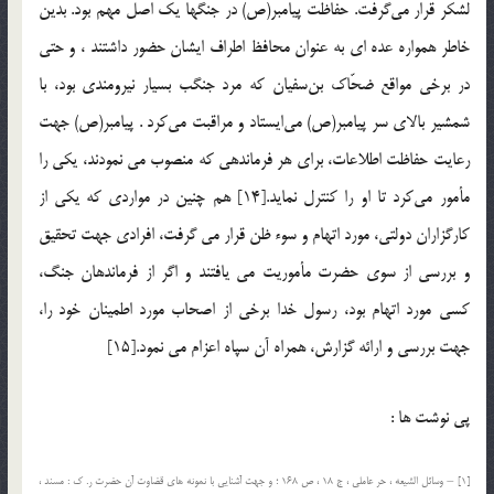
لشكر قرار مي‌گرفت. حفاظت پيامبر(ص) در جنگها يك اصل مهم بود. بدين
خاطر همواره عده اي به عنوان محافظ اطراف ايشان حضور داشتند ، و حتي
در برخي مواقع ضحّاك بن‌سفيان که مرد جنگب بسيار نيرومندي بود، با
شمشير بالاي سر پيامبر(ص) مي‌ايستاد و مراقبت مي‌كرد . پيامبر(ص) جهت
رعايت حفاظت اطلاعات، براي هر فرماندهي که منصوب مي نمودند، يكي را
مأمور مي‌كرد تا او را كنترل نمايد.[14] هم چنين در مواردى كه يكى از
كارگزاران دولتى، مورد اتهام و سوء ظن قرار مى گرفت، افرادى جهت تحقيق
و بررسى از سوى حضرت مأموريت مى يافتند و اگر از فرماندهان جنگ،
كسى مورد اتهام بود، رسول خدا برخى از اصحاب مورد اطمينان خود را،
جهت بررسى و ارائه گزارش، همراه آن سپاه اعزام مى نمود.[15]
پی نوشت ها :
[1] – وسائل الشیعه ، حر عاملی ، ج 18 ، ص 168 ؛ و جهت آشنایی با نمونه های قضاوت آن حضرت ر. ک : مسند ،