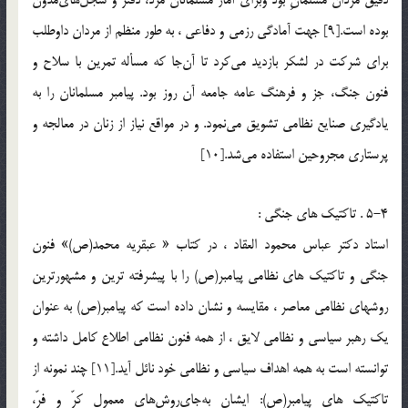
دقيق مردان مسلمانِ بود وبراى آمار مسلمانان مرد، دفتر و سجل‌هاى‌مدون
بوده است.[9] جهت آمادگي رزمي و دفاعي ، به طور منظم از مردان داوطلب
براى شركت در لشكر بازديد مى‌كرد تا آن‌جا كه مسأله تمرين با سلاح و
فنون جنگ، جز و فرهنگ عامه جامعه آن روز بود. پيامبر مسلمانان را به
يادگيرى صنايع نظامى تشويق مى‌نمود. و در مواقع نياز از زنان در معالجه و
پرستاري مجروحين استفاده مي‌شد.[10]
5-4 . تاکتيک هاي جنگي :
استاد دکتر عباس محمود العقاد ، در کتاب « عبقريه محمد(ص)» فنون
جنگي و تاکتيک هاي نظامي پيامبر(ص) را با پيشرفته ترين و مشهورترين
روشهاي نظامي معاصر ، مقايسه و نشان داده است که پيامبر(ص) به عنوان
يک رهبر سياسي و نظامي لايق ، از همه فنون نظامي اطلاع کامل داشته و
توانسته است به همه اهداف سياسي و نظامي خود نائل آيد.[11] چند نمونه از
تاکتيک هاي پيامبر(ص): ايشان به‌جاى‌روش‌هاى معمول كرّ و فرّ،