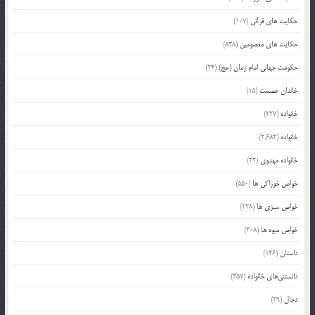
حکایت های قرآنی
(107)
حکایت های معصومین
(838)
حکومت جهانی امام زمان (عج)
(24)
خاندان عصمت
(15)
خانواده
(227)
خانواده
(2,682)
خانواده مهدوی
(22)
خواص خوراکی ها
(550)
خواص سبزی ها
(228)
خواص میوه ها
(308)
داستان
(146)
دانستنی‌های خانواده
(357)
دجال
(29)