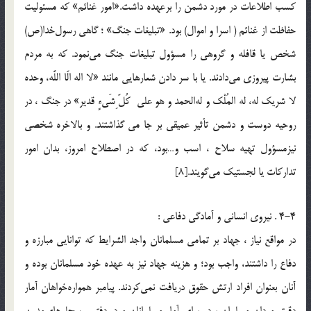
كسب اطلاعات در مورد دشمن را برعهده داشت.«امور غنائم» که مسئوليت
حفاظت از غنائم ( اسرا و اموال) بود. «تبليغات جنگ» ؛ گاهي رسول‌خدا(ص)
شخص يا قافله و گروهي را مسؤول تبليغات جنگ مي‌نمود. كه به مردم
بشارت پيروزي مي‌دادند. يا با سر دادن شعارهايي مانند «لا اله الّا اللَّه، وحده
لا شريك له، له المُلْك و له‌الحمد و هو علي ‌ كُلّ ِشَي‌ءٍ قدير» در جنگ ، در
روحيه دوست و دشمن تأثير عميقي بر جا مي گذاشتند. و بالاخره شخصي
نيزمسؤول تهيه سلاح ، اسب و…بود، كه در اصطلاح امروز، بدان امور
تداركات يا لجستيك مي‌گويند.[8]
4-4 . نيروي انساني و آمادگي دفاعي :
در مواقع نياز ، جهاد بر تمامي مسلمانان واجد الشرايط که توانايي مبارزه و
دفاع را داشتند، واجب بود؛ و هزينه جهاد نيز به عهده خود مسلمانان بوده و
آنان بعنوان افراد ارتش حقوق دريافت نمى‌كردند. پيامبر همواره‌خواهان آمار