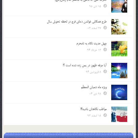
15 دی 95
طرح همگانی خواندن دعای فرج در لحظه تحویل سال
27 اسفند 03
چهل حدیث نگاه به نامحرم
13 خرداد 94
آیا جرقه ظهور در یمن زده شده است ؟!
8 فروردین 94
ویژه ماه شعبان المعظّم
28 دی 04
مواظب نگاهتان باشید!!!
18 اسفند 93