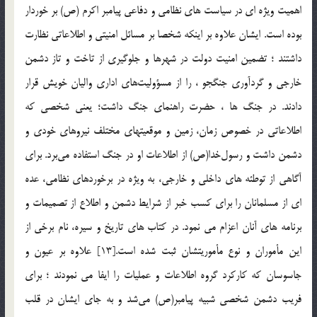
اهميت ويژه اي در سياست هاي نظامي و دفاعي پيامبر اکرم (ص) بر خوردار
بوده است. ايشان علاوه بر اينکه شخصا بر مسائل امنيتي و اطلاعاتي نظارت
داشتند ؛ تضمين امنيت دولت در شهرها و جلوگيرى از تاخت و تاز دشمن
خارجى و گردآورى جنگجو ، را از مسؤوليت‌هاى ادارى واليان خويش قرار
دادند. در جنگ ها ، حضرت راهنماي جنگ داشت؛ يعني شخصي كه
اطلاعاتي در خصوص زمان، زمين و موقعيتهاي مختلف نيروهاي خودي و
دشمن داشت و رسول‌خدا(ص) از اطلاعات او در جنگ استفاده مي‌برد. براى
آگاهى از توطئه هاى داخلى و خارجى، به ويژه در برخوردهاى نظامى، عده
اى از مسلمانان را براى كسب خبر از شرايط دشمن و اطلاع از تصميمات و
برنامه هاى آنان اعزام مى نمود. در كتاب هاى تاريخ و سيره، نام برخى از
اين مأموران و نوع مأموريتشان ثبت شده است.[13] علاوه بر عيون و
جاسوسان که کارکرد گروه اطلاعات و عمليات را ايفا مي نمودند ؛ براي
فريب دشمن شخصي شبيه پيامبر(ص) مي‌شد و به جاي ايشان در قلب