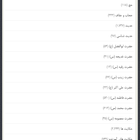
حج
(118)
حجاب و عفاف
(333)
حدیث
(1,737)
حدیث شناسی
(97)
حضرت ابوالفضل (ع)
(54)
حضرت خدیجه (س)
(41)
حضرت رقیه (س)
(13)
حضرت زینب (س)
(66)
حضرت علی اکبر (ع)
(23)
حضرت فاطمه (س)
(530)
حضرت محمد (ص)
(613)
حضرت معصومه (س)
(45)
حکایت ها
(2,244)
حکایت های آموزنده
(749)