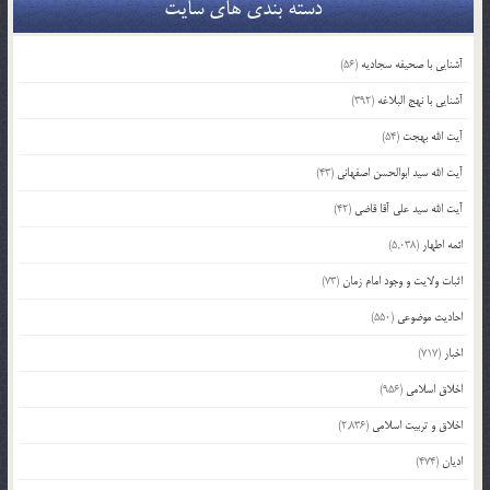
دسته بندی های سایت
آشنایی با صحیفه سجادیه
(56)
آشنایی با نهج البلاغه
(392)
آیت الله بهجت
(54)
آیت الله سید ابوالحسن اصفهانی
(43)
آیت الله سید علی آقا قاضی
(42)
ائمه اطهار
(5,038)
اثبات ولایت و وجود امام زمان
(73)
احادیث موضوعی
(550)
اخبار
(717)
اخلاق اسلامی
(956)
اخلاق و تربیت اسلامی
(2,836)
ادیان
(474)