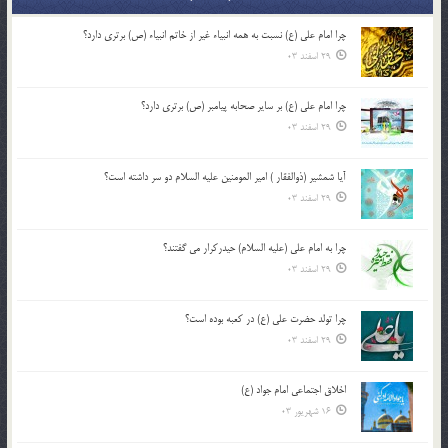
چرا امام علی (ع) نسبت به همه انبیاء غیر از خاتم انبیاء (ص) برتری دارد؟
29 اسفند 03
چرا امام علی (ع) بر سایر صحابه پیامبر (ص) برتری دارد؟
29 اسفند 03
آیا شمشیر (ذوالفقار ) امیر المومنین علیه السلام دو سر داشته است؟
29 اسفند 03
چرا به امام علی (علیه السلام) حیدرکرار می گفتند؟
29 اسفند 03
چرا تولد حضرت علی (ع) در کعبه بوده است؟
29 اسفند 03
اخلاق اجتماعی امام جواد (ع)
16 شهریور 03