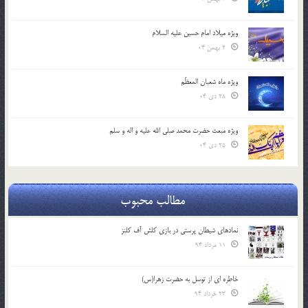
ویژه میلاد امام حسین علیه السلام
2 بهمن 04
ویژه ماه شعبان المعظّم
28 دی 04
ویژه مبعث حضرت محمد صلی الله علیه و اله و سلم
25 دی 04
مطالب محبوب
نمادهای شیطان پرستی در بازی کلش آف کلنز
11 مرداد 94
خاطره ای از توسل به حضرت زهرا(س)
23 خرداد 94