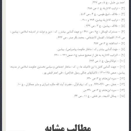
احمد بن حنبل ، ج 5 ، ص 327.
[2] – تراتيب الادارية، ج 1، ص 258.
[3] – خلاف ، شیخ طوسی ، ج 4 ، ص 506 .
[4] – تراتيب الادارية، پیشین، 294 و 300 .
[5] – خلاف ، پیشین ، ج 3 ، ص 269 .
[6] – مستدرک الوسائل ، ج2 ، ص 491 ؛ و جهت آشنایی بیشتر ر. ک : دین و دولت در اندیشه اسلامی ، پیشین ،
ص 209 ؛ اقتصادنا ، الضمان الاجتماعی ، محمد باقر صدر ، ص 633 .
[7] – اسدالغابه، ج 2، ص 357.
[8] – جهت آشنایی بیشتر ر.ک : ساختار حكومت پيامبر(ص) ، پیشین.
[9] – التراتيب الاداريه به نقل از صحيح مسلم، ج‌1، صص‌221 – 220.
[10] – دولةالرسول، ج 1، ص 294.
[11] – جهت آشنایی کامل با این تاکتیک ها ، ر. ک : ساختار اجتماعی و سیاسی نخستین حکومت اسلامی در مدینه،
پیشین ، صص 125-131 ؛ تاكتيكهاى جنگى رسول خدا(ص) ، على اصغر فيض پور .
[12] – سيره ابن‌هشام، ج 3، ص 240.
[13] – همان ، ص 361-362 . و ر. ک : پيام قرآن ، حضرت آيت الله مكارم شيرازي و ساير همكاران ، ج 10.
[14] – سيره ابن‌هشام، ج 3، ص 240.س
[15] – وسائل الشیعه ، حر عاملی ، ج 11 ، ص 44.
مطالب مشابه