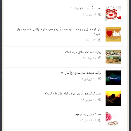
تجارت پُرسود ازدواج موقت !
16 شهریور 04
براي اينكه دل پدر و مادر را به دست آوريم و هميشه از ما راضي باشند چكار بايد
بكنيم؟
23 تیر 95
زیارت نامه امام صادق علیه السلام
28 مرداد 95
مراسم شهادت امام صادق (ع) سال 93
10 فروردین 94
جذب کمک های مردمی موکب امام علی علیه السلام
11 شهریور 96
50 نکته برای ازدواج موفق
16 فروردین 94