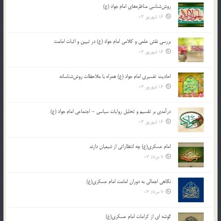
روش‌شناسی مناظره‌های امام جواد (ع)
16 شهریور 03
بررسی نقش علمی و کلامی امام جواد (ع) در تبیین و اثبات امامت
16 شهریور 03
احادیث تفسیری امام جواد (ع) همراه با ملاحظات روش‌شناسانه
16 شهریور 03
درآمدی بر تقسیم و تحلیل روایات سیاسی – اجتماعی امام جواد (ع)
16 شهریور 03
امام عسکری(ع) چه انتظاراتی از شیعیان دارند
7 مرداد 03
نگاهی اجمالی به دوران امامت امام عسکری(ع)
7 مرداد 03
گوشه ای از کرامات امام عسکری(ع)