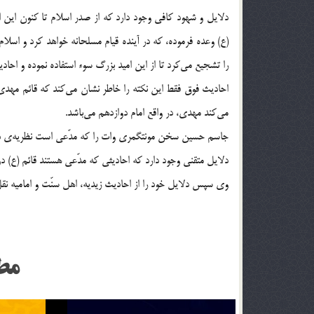
دلایل و شهود کافی وجود دارد که از صدر اسلام تا کنون این ا
(ع) وعده فرموده، که در آینده قیام مسلحانه خواهد کرد و اسلا
را تشجیع می‌کرد تا از این امید بزرگ سوء استفاده نموده و ا
احادیث فوق فقط این نکته را خاطر نشان می‌کند که قائم مهدی 
می‌کند مهدی، در واقع امام دوازدهم می‌باشد.
جاسم حسین سخن مونتگمری وات را که مدّعی است نظریه‌ی دوازده‌امامی بعد از سال 874 میلادی به
دلایل متقنی وجود دارد که احادیثی که مدّعی هستند قائم (ع) دوازدهمین اعقاب پ
وی سپس دلایل خود را از احادیث زیدیه، اهل سنّت و امامیه نقل می
مط