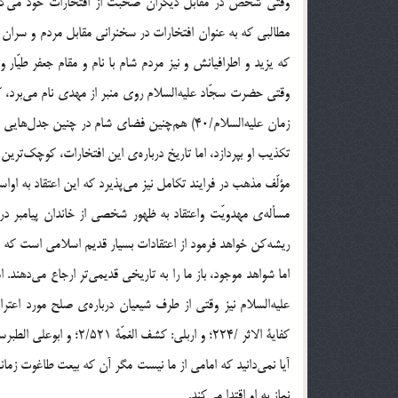
وقتی شخص در مقابل دیگران صحبت از افتخارات خود می‌کند، 
مطالبی که به عنوان افتخارات در سخنرانی مقابل مردم و سران
که یزید و اطرافیانش و نیز مردم شام با نام و مقام جعفر طیّار
وقتی حضرت سجّاد علیه‌السلام روی منبر از مهدی نام می‌برد، کس
زمان علیه‌السلام/40) هم‌چنین فضای شام در چنی
تکذیب او بپردازد، اما تاریخ درباره‌ی این افتخارات، کوچک‌تر
مؤلّف مذهب در فرایند تکامل نیز می‌پذیرد که این اعتقاد به اواسط
مسأله‌ی مهدویّت واعتقاد به ظهور شخصی از خاندان پیامبر د
ریشه‌کن خواهد فرمود از اعتقادات بسیار قدیم اسلامی است که
اما شواهد موجود، باز ما را به تاریخی قدیمی‌تر ارجاع می‌دهند.
کفایۀ الاثر /224؛ و اربلی: کشف الغمّۀ 2/521؛ و ابوعلی الطبرسی: اعلام الوری/426؛ و ابومنصور الطبرسی: الاحتجاج 2/289):
آیا نمی‌دانید که امامی از ما نیست مگر آن که بیعت طاغوت زمان
نماز به او اقتدا می‌کند.