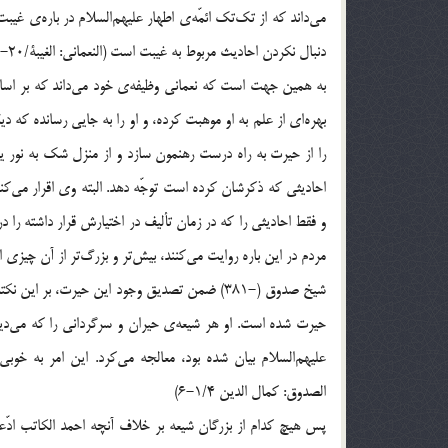
می‌داند که از تک‌تک ائمّه‌ی اطهار علیهم‌السلام در باره‌ی 
دنبال نکردن احادیث مربوط به غیبت است (النعمانی: الغیبۀ/20-22):
به همین جهت است که نعمانی وظیفه‌ی خود می‌داند که بر اسا
بهره‌ای از علم به او موهبت کرده، و او را به جایی رسانده که دی
احادیثی که ذکرشان کرده است توجّه دهد. البته وی اقرار می‌ک
مردم در این باره روایت می‌کنند، بیش‌تر و بزرگ‌تر از آن چیزی 
شیخ صدوق (-381) ضمن تصدیق وجود این حیرت، بر ا
حیرت شده است. او هر شیعه‌ی حیران و سرگردانی را که می‌دید، با
علیهم‌السلام بیان شده بود، معالجه می‌کرد. این امر به خوب
الصدوق: کمال الدین 1/4-6)
پس هیچ کدام از بزرگان شیعه بر خلاف آنچه احمد الکاتب ادّع