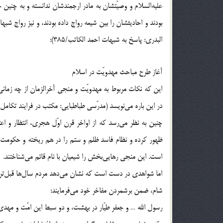
علیه‌السلام و وصیّتشان به مادر ارجمندشان ندانسته‌ و به چنین 
بودند و احادیثشان را بین شیعه رواج داده بودند، و نیز رواج
البدری: پاسخ به شبهات احمد الکاتب/385):
آغاز طرح مباحث مهدویّت در اسلام
این که نکات مربوط به مهدویّت و منجی آخرالزمان از چه زما
در این باره می‌نویسد (مدرّسی طباطبایی: مکتب در فرایند تکامل /9)
چنین به نظر می‌رسد که از اواخر قرن اوّل هجری، انتظار و اع
ظهور کرده و نظام فاسد ظلم و ستم را در هم ریخته و حکومت 
است. این منجی رهایی‌بخش را شیعیان با نام قائم می‌شناختند.
اما شواهدی در دست است که نشان می‌دهد مردم سال‌ها قبل‌تر با
شام، ضمن برشمردن مفاخر خود می‌فرمایند:
رسول الله … و جعفر طیّار در بهشت، و دو سبط این امّت و مهد