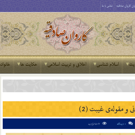
ان کاروان صادقیه
تماس با ما
یث
اسلام شناسی
اخلاق و تربیت اسلامی
حکایت ها
خانواده
نی و مقوله‌ی غیبت (2)
0 دیدگاه
1507بازدید