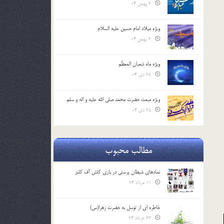
2 بهمن 04
ویژه میلاد امام حسین علیه السلام
2 بهمن 04
ویژه ماه شعبان المعظّم
28 دی 04
ویژه مبعث حضرت محمد صلی الله علیه و اله و سلم
25 دی 04
مطالب محبوب
نمادهای شیطان پرستی در بازی کلش آف کلنز
11 مرداد 94
خاطره ای از توسل به حضرت زهرا(س)
23 خرداد 94