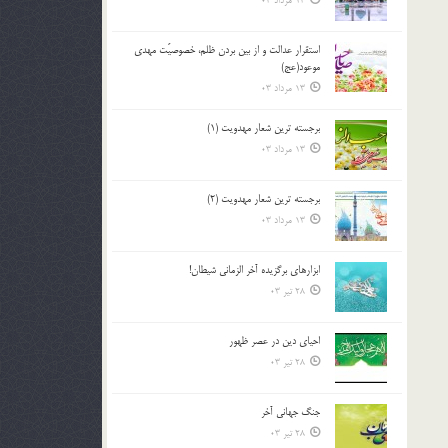
13 مرداد 03
استقرار عدالت و از بين بردن ظلم، خصوصيّت مهدي
موعود(عج)
13 مرداد 03
برجسته ترين شعار مهدويت (1)
13 مرداد 03
برجسته ترين شعار مهدويت (2)
13 مرداد 03
ابزارهاي برگزيده آخر الزماني شيطان!
28 تیر 03
احياي دين در عصر ظهور
28 تیر 03
جنگ جهاني آخر
28 تیر 03