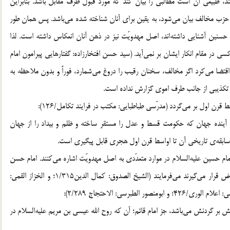
طبیعی آن است مطالبی را بیان کند که مورد قبول طرف مقابل باشد. بنابراین
 حزب مخالف بیان می‌شود، به یقین برای آنان شناخته شده می‌باشد. پس همان طور
 و حسنین آشنایی داشته‌اند، اصل مهدویّت نیز در ذهن آنان انعکاس داشته است. لذا
ی در مقام انکار ایشان بر نمی‌آید. (سید حسن افتخارزاده: گفتارهایی پیرامون امام
ن جدل‌هایی اقتضا می‌کرد اگر مخالف، سخنان رقیب را دروغ می‌شمارد، فوراً و بدون ملاحظه به
ین تکذیبی از جانب طرف اموی گزارش نداده است.
 قرن اول بر می‌گردد (مدرّسی طباطبایی: مکتب در فرایند تکامل/126):
ر آینده جهان که حکومت قسط و عدل را مستقر ساخته و ظلم و بیداد را از جهان
 سابقه‌ی تاریخی آن تا اواسط قرن اول هجری قابل پیگیری است.
 امام حسین علیه‌السلام در موارد متعدّدی به اصل مهدویّت اشاره می‌کنند. امام حسن
علیه‌السلام نیز وقتی از طرف شیعیان درباره‌ی صلح مورد اعتراض قرار می‌گیرند می‌فرمایند (الشیخ الصدوق: کمال الدین1/315؛ و الخزاز القمی:
ش بر گردنش می‌باشد، جز امام قائم؛ آن که روح الله عیسی بن مریم علیه‌السلام در