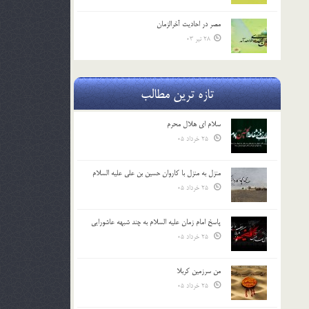
مصر در احادیث آخرالزمان
28 تیر 03
تازه ترین مطالب
سلام ای هلال محرم
25 خرداد 05
منزل به منزل با کاروان حسین بن علی علیه السلام
25 خرداد 05
پاسخ امام زمان علیه السلام به چند شبهه عاشورایی
25 خرداد 05
من سرزمین کربلا
25 خرداد 05