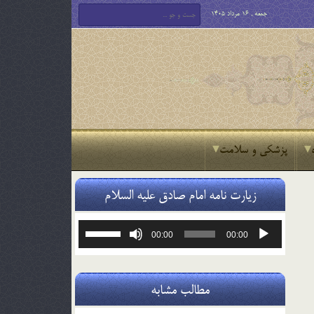
جمعه , 16 مرداد 1405
پزشکی و سلامت
زیارت نامه امام صادق علیه السلام
پخش‌کننده
برای
00:00
00:00
صوت
افزایش
یا
کاهش
صدا
مطالب مشابه
از
کلیدهای