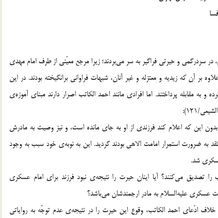
فسا
 در سردرگمی و حیرتی فراگیر به سر می‌بردند؛ زیرا مرجع معیّنی از طرف امام مهدی
، علاوه بر آن که زیدیه و معتزله و غیر آنان، شبهات فراوانی برانگیخته بودند. در این
 و به مقابله پرداختند. اما افرادی مانند احمد الکاتب اصرار دارند مبنای آموزه‌ی
عی/121):
 عسكري (ع) در سامراء در سال 260 هجري بدون اين كه اعلام کند فرزندي از او به جاي مانده است، و نیز وصیت به مادرش
به ضرورت استمرار امامت الاهي بودند گردید. اين به نوبه‌ی خود سبب به وجود
عسكري شد.
 را تصدیق می‌کنند؟ آیا اینان حیرت را نتیجه‌ی نبود فرزند برای امام عسکری
رت عسکری علیه‌السلام به مادر ارجمندشان می‌باشد؟
 خلاف ادّعای احمد الکاتب، وقوع این حیرت را در نتیجه‌ی عدم توجّه به روایاتی