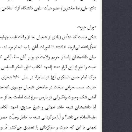
دکتر علی‌رضا مختاری/ عضو هیأت علمی دانشگاه آزاد اسلامی 
دوران حیرت
شکی نیست که عدّه‌ی زیادی از شیعیان بعد از وفات نایب چهارم،
عجّل‌الله‌تعالی‌فرجه نداشتند تا امورات آنان را به انجام برساند
میان دانشمندان پاسدار حریم ولایت در برابر آنان صف‌آرایی کرده
غیبت را غیر از این قرار دهند (احمد الکاتب تطور الفکر السیاسی الشی
مرگ امام حسن
حديث، سبب بحراني سخت در جامعه‌ی شيعيان موسوي که معتقد 
آمدن شك وحيرت ونگـراني در باره‌ی سرنوشت امامت بعد از 
آیا دانشمندان شیعه مانند نعمانی و شیخ صدوق، احمد الکاتب
علیه‌السلام می‌دانند؟ و آیا سرگردانی شیعه به خاطر وصیّت حض
نعمانی با این که حیرت و سرگردانی را تصدیق می‌کند، امّا بر