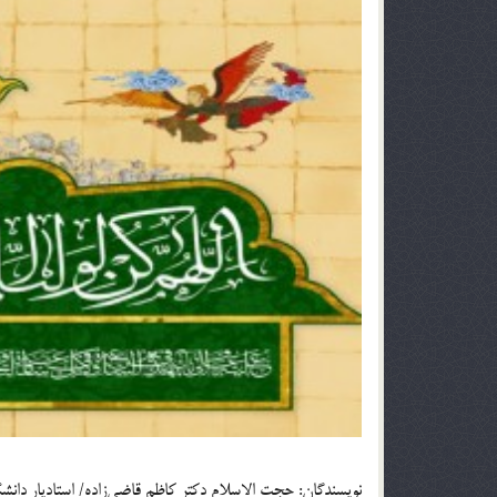
نويسندگان: حجت الاسلام دکتر کاظم قاضی‌زاده/ استادیار دانش