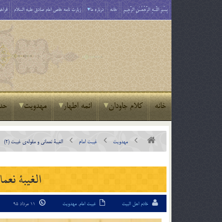
بِسْمِ اللَّـهِ الرَّحْمَـٰنِ الرَّحِيمِ
خانه
درباره ما
زیارت نامه خاص امام صادق علیه السلام
فراخو
خانه
کلام جاودان
ائمه اطهار
مهدویت
حد
مهدویت
غیبت امام
الغیبۀ نعمانی و مقوله‌ی غیبت (2)
الغیبۀ نعما
خادم اهل البیت
غیبت امام
,
مهدویت
11 مرداد 95