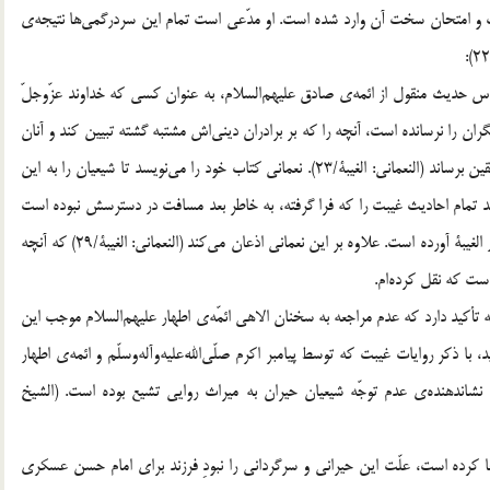
غیبت و امتحان سخت آن وارد شده است. او مدّعی است تمام این سردرگمی‌ها نتیجه‌ی
س حدیث منقول از ائمه‌ی صادق علیهم‌السلام، به عنوان کسی که خداوند عزّوجلّ
گران را نرسانده است، آنچه را که بر برادران دینی‌اش مشتبه گشته تبیین کند و آنان
را از حیرت به راه درست رهنمون سازد و از منزل شک به نور یقین برساند (النعمانی: الغیبۀ/23). نعمانی کتاب خود را می‌نویسد تا شیعیان را به این
ند تمام احادیث غیبت را که فرا گرفته، به خاطر بعد مسافت در دسترسش نبوده است
و فقط احادیثی را که در زمان تألیف در اختیارش قرار داشته را در الغیبۀ آورده است. علاوه بر این نعمانی اذعان می‌کند (النعمانی: الغیبۀ/29) که آنچه
است که نقل کرده‌ام.
ین نکته تأکید دارد که عدم مراجعه به سخنان الاهی ائمّه‌‌ی اطهار علیهم‌السلام موجب این
 ذکر روایات غیبت که توسط پیامبر اکرم صلّی‌الله‌علیه‌وآله‌وسلّم و ائمه‌ی اطهار
ی نشاندهنده‌ی عدم توجّه شیعیان حیران به میراث روایی تشیع بوده است. (الشیخ
ا کرده است، علّت این حیرانی و سرگردانی را نبودِ فرزند برای امام حسن عسکری