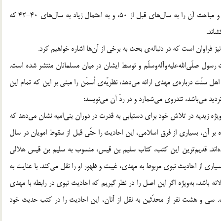
این روایت، از جمله مواردی است که آغاز طرح اصل مهدویّت و مباحث آن را به سال‌های قبل از 50، و به احتمال زیاد به سال‌های 40-42 که
شاند.
یز فراوان است که در دنباله‌ی بحث به برخی از آن‌ها اشاره خواهیم کرد.
سول صلّی‌الله‌علیه‌وآله‌وسلّم و توسط ایشان در میان مسلمانان منتشر شده است.
سنّت درباره‌ی مهدی ارائه می‌دهد، نظریّه‌ی اُسمَن را مبنی بر این که تمام این
ردید می‌باشد، تندروی می‌شمارد و در ردّ آن می‌نویسد:
‌ویژه زیدیه در تلاش خود برای دستیابی به قدرت در دوران بنی‌امیه نشان می‌دهد که
بر آن، بسیاری از فرق اسلامی، این احادیث را حتّی قبل از سقوط امویان در سال
 شده‌اند. قدیم‌ترین این کتب، کتاب سلیم بن قیس، منسوب به سلیم بن قیس هلالی
90-708 درگذشته است. وی بسیاری از احادیث نبوی مربوط به مهدی، غیبت و ظهور او را نقل می‌کند. با عنایت به
ه باشد، به‌ویژه اگر این اصل را در نظر گیریم که احادیث نبوی در رابطه با مهدی
ی و هشت نفر از محدّثین به نقل از آنان، این احادیث را در کتب حدیث خود