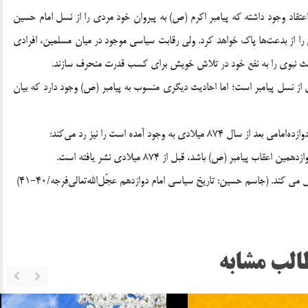
عتقاد وجود داشته که پیامبر اکرم (ص) به پیروان خود مردی را از نسل امام حسین
م را از بدعت‌ها پاک خواهد کرد. ولی رقابت سیاسی موجود در میان مسلمین، افرادی
حادیث نبوی را به نفع خود در تلاش خویش برای کسب قدرت منحرف سازند.
از نسل پیامبر است؛ اما احادیث دیگری منسوب به پیامبر (ص) وجود دارد که بیان
 وجود آمده است را نیز رد می‌کند:
یامبر (ص) باشد، قبل از 874 میلادی نشر یافته است.
 کند. (جاسم حسین: تاریخ سیاسی امام دوازدهم عجّل‌الله‌تعالی‌فرجه/40-41)
الب مشابه