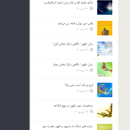
حاکم خليفه الله و امام زمان (علیه السلام)است
بالا
29 اسفند 03
و
پایین
استفاده
وقتی دین، پول و قبله، زن می‌شود
کنید.
29 اسفند 03
زمان ظهور ؛ نگاهی دیگر (بخش اول)
29 اسفند 03
زمان ظهور ؛ نگاهی دیگر (بخش دوم)
29 اسفند 03
فرج نزدیک است یعنی چه؟
29 اسفند 03
مشخصات عصر ظهور در نهج البلاغه
22 شهریور 03
ستاره های دنباله دار مشهور و ظهور حضرت حق