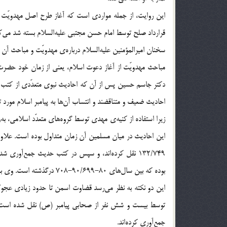
قرارداد صلح توسط امام حسن مجتبی علیه‌السلام بسته شد می‌ک
سخنان امیرالمؤمنین علیه‌السلام درباره‌ی مهدویّت و مباحث آن ن
مباحث مهدویّت از آغاز دعوت اسلام، یعنی از زمان خود حضرت ر
دکتر جاسم حسین پس از آن که احادیث نبوی متعدّدی از کتب اهل 
احادیث ضعیف و متناقضند و انتساب آن‌ها به پیامبر اسلام مورد ت
زیرا استفاده از کنیه‌ی مهدی توسط گروه‌های متعدّد اسلامی، به
این احادیث در میان مسلمین آن زمان متداول بوده است. علاوه 
132/749 نقل کرده‌اند، و سپس در کتب حدیث جمع‌آوری
بوده که بین سال‌های 80-/699
این دو نکته به نظر می‌رسد قضاوت اسمن تا حدود زیادی عجولان
توسط بیست و شش نفر از صحابی پیامبر (ص) نقل شده است. س
جمع‌آوری کرده‌اند.