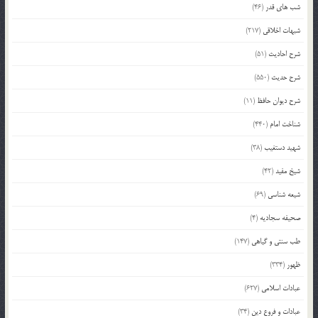
شب های قدر
(46)
شبهات اخلاقی
(217)
شرح احادیث
(51)
شرح حدیث
(550)
شرح دیوان حافظ
(11)
شناخت امام
(440)
شهید دستغیب
(38)
شیخ مفید
(42)
شیعه شناسی
(69)
صحیفه سجادیه
(4)
طب سنتی و گیاهی
(147)
ظهور
(334)
عبادات اسلامی
(627)
عبادات و فروع دین
(34)