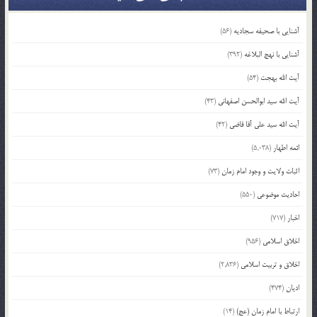
آشنایی با صحیفه سجادیه
(56)
آشنایی با نهج البلاغه
(392)
آیت الله بهجت
(54)
آیت الله سید ابوالحسن اصفهانی
(43)
آیت الله سید علی آقا قاضی
(42)
ائمه اطهار
(5,038)
اثبات ولایت و وجود امام زمان
(73)
احادیث موضوعی
(550)
اخبار
(717)
اخلاق اسلامی
(956)
اخلاق و تربیت اسلامی
(2,836)
ادیان
(474)
ارتباط با امام زمان (عج)
(14)