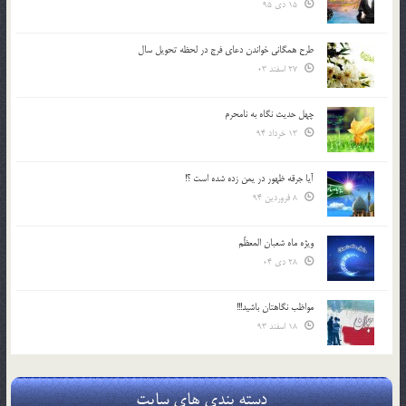
15 دی 95
طرح همگانی خواندن دعای فرج در لحظه تحویل سال
27 اسفند 03
چهل حدیث نگاه به نامحرم
13 خرداد 94
آیا جرقه ظهور در یمن زده شده است ؟!
8 فروردین 94
ویژه ماه شعبان المعظّم
28 دی 04
مواظب نگاهتان باشید!!!
18 اسفند 93
دسته بندی های سایت