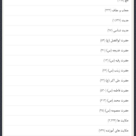
حج
(118)
حجاب و عفاف
(333)
حدیث
(1,737)
حدیث شناسی
(97)
حضرت ابوالفضل (ع)
(54)
حضرت خدیجه (س)
(41)
حضرت رقیه (س)
(13)
حضرت زینب (س)
(66)
حضرت علی اکبر (ع)
(23)
حضرت فاطمه (س)
(530)
حضرت محمد (ص)
(613)
حضرت معصومه (س)
(45)
حکایت ها
(2,244)
حکایت های آموزنده
(749)