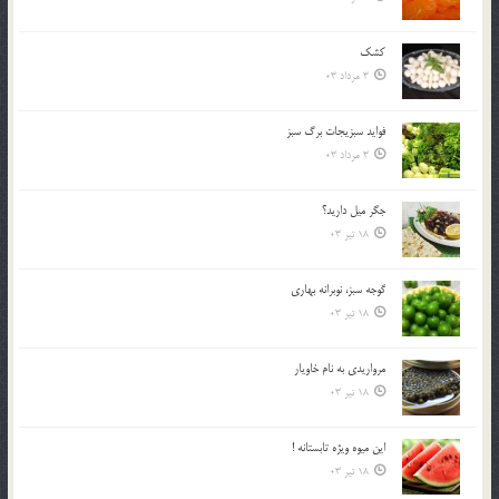
کشک
3 مرداد 03
فوايد سبزيجات برگ سبز
3 مرداد 03
جگر ميل داريد؟
18 تیر 03
گوجه سبز، نوبرانه بهاري
18 تیر 03
مرواريدي به نام خاويار
18 تیر 03
اين ميوه ويژه تابستانه !
18 تیر 03