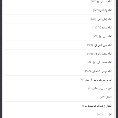
امام حسین (ع)
(847)
امام رضا (ع)
(182)
امام زمان (عج)
(583)
امام سجاد (ع)
(227)
امام علی (ع)
(894)
امام علی النقی (ع)
(165)
امام محمد باقر (ع)
(165)
امام محمد تقی (ع)
(146)
امام موسی کاظم (ع)
(152)
امر به معروف و نهی از منکر
(63)
امور تربیتی فرزندان
(51)
انتظار
(164)
انتظار از دیدگاه شخصیت ها
(17)
اهل بیت
(104)