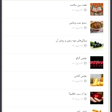
هفت سين سلامت
29 اسفند 03
سمنو؛ بمب ويتامين
29 اسفند 03
ويژگي‌هاي ميوه زيتون و روغن آن
29 اسفند 03
خواص آلبالو
29 اسفند 03
خواص آناناس
29 اسفند 03
چرا از سيب غافليم؟
19 مرداد 03
خواص انجير