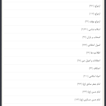
ازدواج
(371)
ازدواج
(117)
ازدواج موقت
(32)
اسلام شناسی
(2,661)
اصحاب و یاران
(37)
اصول اعتقادی
(777)
اطلاعیه ها
(26)
اعتقادات و اصول دین
(28)
اعتکاف
(43)
اعیاد اسلامی
(211)
امام جعفر صادق (ع)
(372)
امام حسن (ع)
(233)
امام حسن عسکری (ع)
(172)