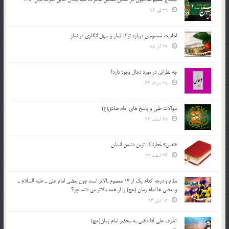
29 تیر 96
احادیث معصومین درباره ترک نماز و سهل انگاری در نماز
29 آذر 95
چه نظراتی در مورد دجال وجود دارد؟
28 مرداد 94
سوالات طبی و پاسخ های امام صادق(ع)
28 اسفند 93
«نفس» خطرناک ترین دشمن انسان
26 اسفند 93
مقام و درجه كدام يك از 14 معصوم بالاتر است چون بعضي امام علي ـ عليه السلام ـ
و بعضي ها امام زمان (عج) را از همه بالاتر مي دانند چرا؟
12 دی 94
تشرف علي آقا قاضي به محضر امام زمان(عج)