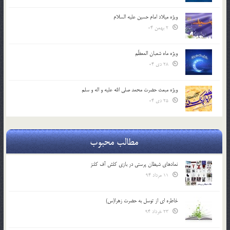
ویژه میلاد امام حسین علیه السلام
2 بهمن 04
ویژه ماه شعبان المعظّم
28 دی 04
ویژه مبعث حضرت محمد صلی الله علیه و اله و سلم
25 دی 04
مطالب محبوب
نمادهای شیطان پرستی در بازی کلش آف کلنز
11 مرداد 94
خاطره ای از توسل به حضرت زهرا(س)
23 خرداد 94