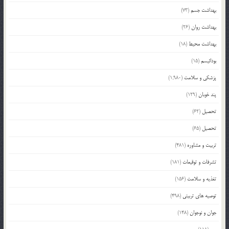
بهداشت جسم
(73)
بهداشت روان
(26)
بهداشت محیط
(18)
بودائیسم
(15)
پزشکی و سلامت
(1,980)
پند خوبان
(129)
تحصیل
(62)
تحصیل
(65)
تربیت و مشاوره
(481)
تشرفات و توقیعات
(181)
تغذیه و سلامت
(156)
توصیه های تربیتی
(498)
جوان و نوجوان
(148)