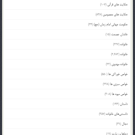
حکایت های قرآنی
(107)
حکایت های معصومین
(838)
حکومت جهانی امام زمان (عج)
(24)
خاندان عصمت
(15)
خانواده
(227)
خانواده
(2,682)
خانواده مهدوی
(22)
خواص خوراکی ها
(550)
خواص سبزی ها
(228)
خواص میوه ها
(308)
داستان
(146)
دانستنی‌های خانواده
(357)
دجال
(29)
دعاها و زیارت
(19)