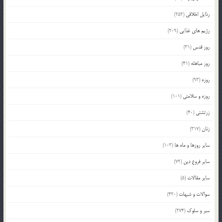
رذایل اخلاقی
(252)
رژیم های غذایی
(209)
روز قدس
(31)
روز مباهله
(41)
روزه
(93)
روزه و سلامتی
(101)
زرتشتی
(40)
زنان
(317)
سایر روزها و ماه ها
(103)
سایر فروع دین
(72)
سایر مقالات
(5)
سوالات و شبهات
(420)
سیر و سلوک
(274)