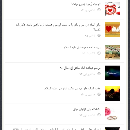
تجارت پُرسود ازدواج موقت !
16 شهریور 04
براي اينكه دل پدر و مادر را به دست آوريم و هميشه از ما راضي باشند چكار بايد
بكنيم؟
23 تیر 95
زیارت نامه امام صادق علیه السلام
28 مرداد 95
مراسم شهادت امام صادق (ع) سال 93
10 فروردین 94
جذب کمک های مردمی موکب امام علی علیه السلام
11 شهریور 96
50 نکته برای ازدواج موفق
16 فروردین 94
اجتماع عظیم صادقیون در آستان مقدس امامزاده سید جلال الدین اشرف سال 1396