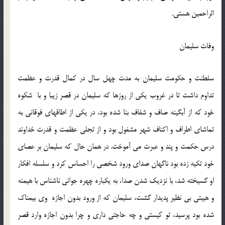
الراحمین هستی.
وفات سلیمان
سلطنت و حكومت سلیمان به مدت چهل سال در كمال قدرت و عظمت
تداوم داشت تا در غروب یكی از روزها كه سلیمان در قصر زیبا و با شكوه
خود كه از آبگینه صاف و شفاف بنا شده بود، در یكی از اطاقهای فوقانی به
تماشای اطراف و اكناف شهر مشغول بود و از تجلی عظمت و قدرت خداوند
درس حكمت و پند و عبرت می آموخت. در همان حال كه سلیمان بر عصای
خود تكیه زده بود ناگهان صدای ورود شخصی را احساس كرد و سلسله افكار
او گسیخته شد، با نزدیك شدن صدا، به یكباره چهره جوانی ناشناس با هیمنه
و هیبتی بی نظیر پدیدار گشت، سلیمان كه از ورود بدون اجازه وی بیمناك
شده بود پرسید، تو كیستی و چه حاجتی داری و چرا بدون اجازه وارد قصر