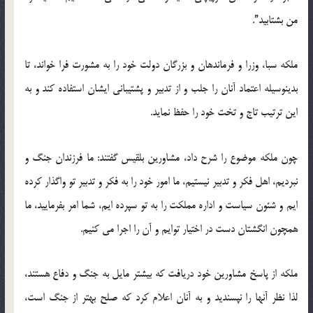
من بشتابید”.
ملكه سبا، وزرا و فرماندهان و بزرگان دولت خود را به مشورت فرا خواند، تا
بدینوسیله اعتماد آنان را جلب و از تدبیر و پشتیبانی ایشان استفاده كند و به
این ترتیب تاج و تخت خود را حفظ نماید.
چون ملكه موضوع را شرح داد، مشاورین بلقیس گفتند: ما فرزندان جنگ و
نبردیم، اهل فكر و تدبیر نیستیم، ما امور خود را به فكر و تدبیر تو واگذار كرده
ایم و شئون سیاست و اداره مملكت را به تو سپرده ایم، شما امر بفرمایید، ما
همچون انگشتان دست در اختیار توایم و آن را اجرا می كنیم.
ملكه از پاسخ مشاورین خود دریافت كه بیشتر مایل به جنگ و دفاع هستند،
لذا نظر آنها را نپسندید و به آنان اعلام كرد كه صلح بهتر از جنگ است،