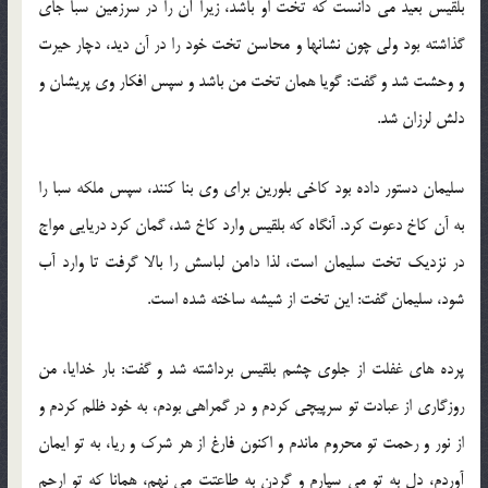
بلقیس بعید می دانست كه تخت او باشد، زیرا آن را در سرزمین سبا جای
گذاشته بود ولی چون نشانها و محاسن تخت خود را در آن دید، دچار حیرت
و وحشت شد و گفت: گویا همان تخت من باشد و سپس افكار وی پریشان و
دلش لرزان شد.
سلیمان دستور داده بود كاخی بلورین برای وی بنا كنند، سپس ملكه سبا را
به آن كاخ دعوت كرد. آنگاه كه بلقیس وارد كاخ شد، گمان كرد دریایی مواج
در نزدیك تخت سلیمان است، لذا دامن لباسش را بالا گرفت تا وارد آب
شود، سلیمان گفت: این تخت از شیشه ساخته شده است.
پرده های غفلت از جلوی چشم بلقیس برداشته شد و گفت: بار خدایا، من
روزگاری از عبادت تو سرپیچی كردم و در گمراهی بودم، به خود ظلم كردم و
از نور و رحمت تو محروم ماندم و اكنون فارغ از هر شرك و ریا، به تو ایمان
آوردم، دل به تو می سپارم و گردن به طاعتت می نهم، همانا كه تو ارحم