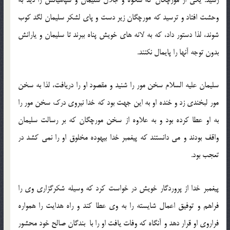
رسید. یكی از مورچگان كه شكوه و جلال سلیمان و سپاهیانش را دید به
وحشت افتاد و ترسید كه مورچگان زیر دست و پای لشكر سلیمان لگد كوب
شوند، لذا دستور داد، كه به لانه های خویش پناه ببرند تا سلیمان و یارانش
بدون توجه آنها را پایمال نكنند.
سلیمان علیه السلام سخن مور را شنید و مقصود او را دریافت، لذا به سخن
مور لبخندی زد و خنده او به این جهت بود كه خدا نیروی درك سخن مور را
به او عطا كرده بود و به علاوه از سخن مورچگان كه بر رسالت سلیمان
واقف بودند و می دانستند كه پیغمبر خدا بیهوده مخلوق او را نمی كشد در
تعجب بود.
پیغمبر خدا از پروردگار خویش در خواست كرد كه وسیله شكرگزاری وی را
فراهم و توفیق اعمال شایسته را به وی عطا كند و راه هدایت را همواره
فراروی او قرار دهد و آنگاه كه وفات یافت او را با بندگان صالح خود محشور