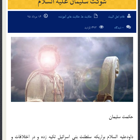
شوكت سلیمان علیه السلام
خادم اهل البیت
حکایت ها
,
حکایت های آموزنده
16 مرداد 95
0 دیدگاه
1493بازدید
حكمت سلیمان
داودعلیه السلام براریكه سلطنت بنی اسرائیل تكیه زده و در اختلافات و