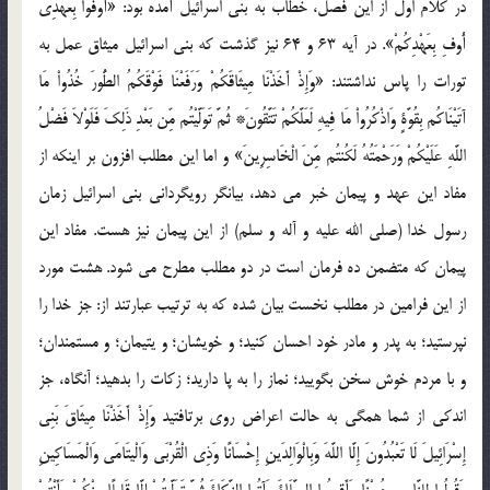
در کلام اول از اين فصل، خطاب به بني اسرائيل آمده بود: «أَوْفُواْ بِعَهْدِي
أُوفِ بِعَهْدِكُمْ». در آيه 63 و 64 نيز گذشت که بني اسرائيل ميثاق عمل به
تورات را پاس نداشتند: «وَإِذْ أَخَذْنَا مِيثَاقَكُمْ وَرَفَعْنَا فَوْقَكُمُ الطُّورَ خُذُواْ مَا
آتَيْنَاكُم بِقُوَّةٍ وَاذْكُرُواْ مَا فِيهِ لَعَلَّكُمْ تَتَّقُونَ* ثُمَّ تَوَلَّيْتُم مِّن بَعْدِ ذَلِكَ فَلَوْلاَ فَضْلُ
اللَّهِ عَلَيْكُمْ وَرَحْمَتُهُ لَكُنتُم مِّنَ الْخَاسِرِينَ» و اما اين مطلب افزون بر اينکه از
مفاد اين عهد و پيمان خبر مي دهد، بيانگر رويگرداني بني اسرائيل زمان
رسول خدا (صلي الله عليه و آله و سلم) از اين پيمان نيز هست. مفاد اين
پيمان که متضمن ده فرمان است در دو مطلب مطرح مي شود. هشت مورد
از اين فرامين در مطلب نخست بيان شده که به ترتيب عبارتند از: جز خدا را
نپرستيد؛ به پدر و مادر خود احسان کنيد؛ و خويشان؛ و يتيمان؛ و مستمندان؛
و با مردم خوش سخن بگوييد؛ نماز را به پا داريد؛ زکات را بدهيد؛ آنگاه، جز
اندکي از شما همگي به حالت اعراض روي برتافتيد وَإِذْ أَخَذْنَا مِيثَاقَ بَنِي
إِسْرَائِيلَ لَا تَعْبُدُونَ إِلَّا اللَّهَ وَبِالْوَالِدَينِ إِحْسَانًا وَذِي الْقُرْبَى وَالْيتَامَى وَالْمَسَاكِينِ