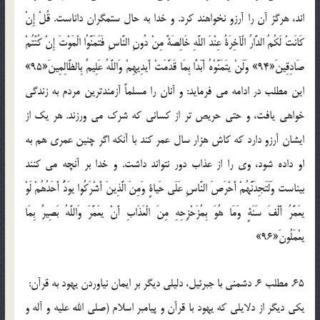
اند، هرگز آن را آرزو نخواهند کرد. و خدا به حال ستمگران داناست. قُلْ إِنْ
كَانَتْ لَكُمُ الدَّارُ الْآخِرَةُ عِنْدَ اللَّهِ خَالِصَةً مِنْ دُونِ النَّاسِ فَتَمَنَّوُا الْمَوْتَ إِنْ كُنْتُمْ
صَادِقِينَ«94» وَلَنْ يتَمَنَّوْهُ أَبَدًا بِمَا قَدَّمَتْ أَيدِيهِمْ وَاللَّهُ عَلِيمٌ بِالظَّالِمِينَ«95»
اين مطلب در ادامه مي فرمايد: و آنان را مسلماً آزمندترين مردم به زندگي
خواهي يافت، و حتي حريص تر از کساني که شرک مي ورزند. هر يک از
ايشان آرزو دارد که کاش هزار سال عمر کند با آنکه اگر چنين عمري هم به
او داده شود، وي را از عذاب دور نتواند داشت. و خدا بر آنچه مي کنند
بيناست وَلَتَجِدَنَّهُمْ أَحْرَصَ النَّاسِ عَلَى حَياةٍ وَمِنَ الَّذِينَ أَشْرَكُوا يوَدُّ أَحَدُهُمْ لَوْ
يعَمَّرُ أَلْفَ سَنَةٍ وَمَا هُوَ بِمُزَحْزِحِهِ مِنَ الْعَذَابِ أَنْ يعَمَّرَ وَاللَّهُ بَصِيرٌ بِمَا
يعْمَلُونَ«96»
65. مطلب 6. دشمني با جبرئيل، دليلي ديگر بر ايمان نياوردن يهود به قرآن:
يکي ديگر از دلايلي که يهود با قرآن و پيامبر اسلام (صلي الله عليه و آله و