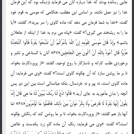
جايي رسانده بودند که خدا درباره آنان مي فرمايد نزديک بود که اين فرمان
خدا را نيز عمل نکنند. بر اساس اين مطلب، هنگامي که موسي به قوم خود
گفت: «خدا به شما فرمان مي دهد که: ماده گاوي را سر ببريد»، گفتند: «آيا
ما را به ريشخند مي گيري؟» گفت: «پناه مي برم به خدا از اينکه از جاهلان
باشم.» وَإِذْ قَالَ مُوسَى لِقَوْمِهِ إِنَّ اللَّهَ يأْمُرُكُمْ أَنْ تَذْبَحُوا بَقَرَةً قَالُوا أَتَتَّخِذُنَا
هُزُوًا قَالَ أَعُوذُ بِاللَّهِ أَنْ أَكُونَ مِنَ الْجَاهِلِينَ«67» آنان با گستاخي و تکبر و
برخوردي طلب کارانه و ناسازگار با روح توحيد، گفتند: «از پروردگارت بخواه،
تا بر ما روشن سازد که آن چگونه گاوي است؟» گفت: «وي مي فرمايد: آن
ماده گاوي است، نه پير و نه خردسال، بلکه ميانسالي است بين اين دو. پس
آنچه را بدان مأموريد به جاي آريد.» قَالُوا ادْعُ لَنَا رَبَّكَ يُبَيِّنْ لَنَا مَا هِي قَالَ إِنَّهُ
يقُولُ إِنَّهَا بَقَرَةٌ لَا فَارِضٌ وَلَا بِكْرٌ عَوَانٌ بَينَ ذَلِكَ فَافْعَلُوا مَا تُؤْمَرُونَ«68» اما
آنها باز هم گفتند: «از پروردگارت بخواه، تا بر ما روشن کند که رنگش چگونه
است؟» گفت: «وي مي فرمايد: رنگ آن ماده گاو زرد يکدست و خالص