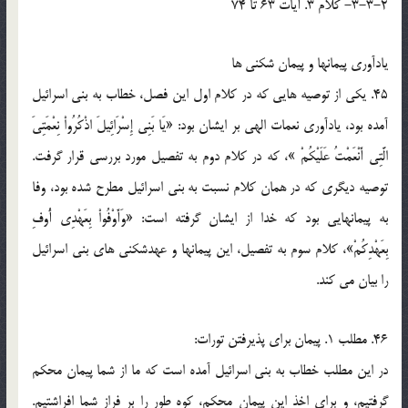
3-3-2- کلام 3. آيات 63 تا 74
يادآوري پيمانها و پيمان شکني ها
45. يکي از توصيه هايي که در کلام اول اين فصل، خطاب به بني اسرائيل
آمده بود، يادآوري نعمات الهي بر ايشان بود: «يَا بَنِي إِسْرَائِيلَ اذْكُرُواْ نِعْمَتِيَ
الَّتِي أَنْعَمْتُ عَلَيْكُمْ »، که در کلام دوم به تفصيل مورد بررسي قرار گرفت.
توصيه ديگري که در همان کلام نسبت به بني اسرائيل مطرح شده بود، وفا
به پيمانهايي بود که خدا از ايشان گرفته است: «وَأَوْفُواْ بِعَهْدِي أُوفِ
بِعَهْدِكُمْ»، کلام سوم به تفصيل، اين پيمانها و عهدشکني هاي بني اسرائيل
را بيان مي کند.
46. مطلب 1. پيمان براي پذيرفتن تورات:
در اين مطلب خطاب به بني اسرائيل آمده است که ما از شما پيمان محکم
گرفتيم، و براي اخذ اين پيمان محکم، کوه طور را بر فراز شما افراشتيم.