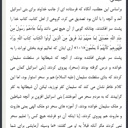
براساس اين مطلب، آنگاه که فرستاده اي از جانب خداوند براي بني اسرائيل
آمد و آنچه را با آنان بود تصديق مي کرد، گروهي از اهل کتاب، کتاب خدا را
پشت سر افکندند، چنانکه گويي از آن هيچ نمي دانند وَلَمَّا جَاءَهُمْ رَسُولٌ مِنْ
عِنْدِ اللَّهِ مُصَدِّقٌ لِمَا مَعَهُمْ نَبَذَ فَرِيقٌ مِنَ الَّذِينَ أُوتُوا الْكِتَابَ كِتَابَ اللَّهِ وَرَاءَ
ظُهُورِهِمْ كَأَنَّهُمْ لَا يعْلَمُونَ«101» آري اينان که تعاليم نويد بخش تورات را به
پشت سر خويش افکنده بودند، از آنچه که شيطانها در سلطنت سليمان
خوانده و درس گرفته بودند (سحر)، پيروي کردند. [بني اسرائيل گمان مي
کردند که بناي سلطنت سليمان (عليه السلام) هم بر سحر استوار بود، اما اين
کلام خاطر نشان مي کند که سليمان کفر نورزيد، ليکن آن شيطانها به کفر
گراييدند که به مردم سحر مي آموختند.] بني اسرائيل افزون بر آنچه شياطين
بر ملک سليمان خوانده بودند، از آموزه هاي سحر دو ملک الهي يعني هاروت
و ماروت هم پيروي کردند، [با اينکه آن دو فرشته هيچ کس را تعليم سحر
نمي کردند مگر آنکه قبلاً به او مي گفتند: «ما وسيله آزمايشي براي شما