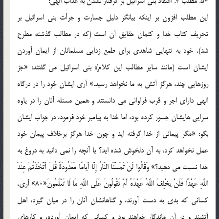
54. مطلب 4. اعتقاد بني اسرائيل بر گرفتار نشدن به عذاب الهي:
اين مطلب افزون بر اينکه بيانگر دليل جسارت و جرأت بني اسرائيل بر
تحريف کتاب خدا و کتمان حقايق آن است (که در مطالب گذشته مطرح
شد)، خود به تنهايي شاهدي براي طمع زدايي مسلمانان از ايمان آوردن
ايشان است (مانند ساير مطالب اين کلام): بني اسرائيل مي گفتند: «جز
روزهايي چند، هرگز آتش به ما نخواهد رسيد.» آري ايشان خود را در درگاه
الهي داراي اجر و قرب فراواني مي دانستند و همين مسئله آنان را در ياوه
سرايي هايشان جسور کرده بود، اما خدا به پيامبر خود فرمود، در جواب ايشان
بگو: «مگر پيماني از خدا گرفته ايد و چون خدا هرگز برخلاف پيمان خود
عمل نخواهد کرد، به آن دلخوش شده ايد؟ يا آنچه را نمي دانيد به دروغ به
خدا نسبت مي دهيد؟» وَقَالُوا لَنْ تَمَسَّنَا النَّارُ إِلَّا أَيامًا مَعْدُودَةً قُلْ أَتَّخَذْتُمْ عِنْدَ
اللَّهِ عَهْدًا فَلَنْ يخْلِفَ اللَّهُ عَهْدَهُ أَمْ تَقُولُونَ عَلَى اللَّهِ مَا لَا تَعْلَمُونَ«80» آري،
کساني که بدي به دست آورند، و گناهانشان آنان را در ميان گيرد، اهل
آتشند و در آن ماندگار خواهند بود و کساني که ايمان آورده، و کارهاي