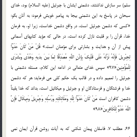
سلم) سر سازش نداشتند، دشمني ايشان با جبرئيل (عليه السلام) بود، خداي
سبحان در پاسخ به اين دشمني بيجا به پيامبر خويش فرمود: به آنان بگو:
«کسي که دشمن جبرئيل است، در واقع دشمن خداست، زيرا او، به فرمان
خدا، قرآن را بر قلبت نازل کرده است، در حالي که مؤيد کتابهاي آسماني
پيش از آن و هدايت و بشارتي براي مؤمنان است.» قُلْ مَنْ كَانَ عَدُوًّا
لِجِبْرِيلَ فَإِنَّهُ نَزَّلَهُ عَلَى قَلْبِكَ بِإِذْنِ اللَّهِ مُصَدِّقًا لِمَا بَينَ يدَيهِ وَهُدًى وَبُشْرَى
لِلْمُؤْمِنِينَ«97» سپس خداي متعالي در ادامه اين کلام، مسئله دشمني با
جبرئيل را تعميم داده و در قالب يک حکم کلي مي فرمايد: هر که دشمن
خدا و فرشتگان و فرستادگان او و جبرئيل و ميکائيل است، بداند که خدا يقيناً
دشمن کافران است مَنْ كَانَ عَدُوًّا لِلَّهِ وَمَلَائِكَتِهِ وَرُسُلِهِ وَجِبْرِيلَ وَمِيكَالَ فَإِنَّ
اللَّهَ عَدُوٌّ لِلْكَافِرِينَ«98»
66. مطلب 7. فاسقان پيمان شکني که به آيات روشن قرآن ايمان نمي