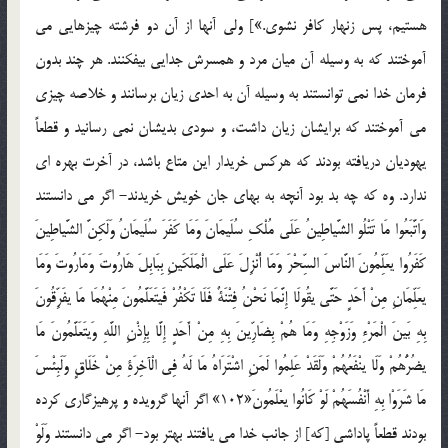
هستيم، پس زنهار کافر نشوي.»] ولي آنها از آن دو فرشته چيزهايي مي
آموختند که به وسيله آن ميان مرد و همسرش جدايي بيفکنند. هر چند بدون
فرمان خدا نمي توانستند به وسيله آن به احدي زيان برسانند و خلاصه چيزي
مي آموختند که برايشان زيان داشت، و سودي بديشان نمي رسانيد و قطعاً
يهوديان دريافته بودند که هرکس خريدار اين متاع باشد، در آخرت بهره اي
ندارد. وه که چه بد بود آنچه به بهاي جان خويش خريدند- اگر مي دانستند
وَاتَّبَعُوا مَا تَتْلُو الشَّياطِينُ عَلَى مُلْكِ سُلَيمَانَ وَمَا كَفَرَ سُلَيمَانُ وَلَكِنَّ الشَّياطِينَ
كَفَرُوا يعَلِّمُونَ النَّاسَ السِّحْرَ وَمَا أُنْزِلَ عَلَى الْمَلَكَينِ بِبَابِلَ هَارُوتَ وَمَارُوتَ وَمَا
يعَلِّمَانِ مِنْ أَحَدٍ حَتَّى يقُولَا إِنَّمَا نَحْنُ فِتْنَةٌ فَلَا تَكْفُرْ فَيتَعَلَّمُونَ مِنْهُمَا مَا يفَرِّقُونَ
بِهِ بَينَ الْمَرْءِ وَزَوْجِهِ وَمَا هُمْ بِضَارِّينَ بِهِ مِنْ أَحَدٍ إِلَّا بِإِذْنِ اللَّهِ وَيتَعَلَّمُونَ مَا
يضُرُّهُمْ وَلَا ينْفَعُهُمْ وَلَقَدْ عَلِمُوا لَمَنِ اشْتَرَاهُ مَا لَهُ فِي الْآخِرَةِ مِنْ خَلَاقٍ وَلَبِئْسَ
مَا شَرَوْا بِهِ أَنْفُسَهُمْ لَوْ كَانُوا يعْلَمُونَ«102» اگر آنها گرويده و پرهيزگاري کرده
بودند قطعاً پاداشي [که] از جانب خدا مي يافتند بهتر بود- اگر مي دانستند وَلَوْ