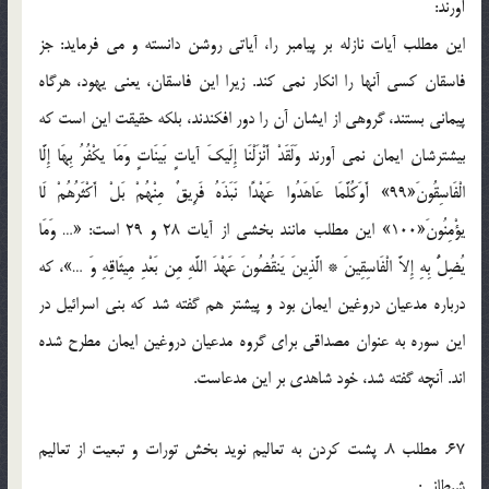
آورند:
اين مطلب آيات نازله بر پيامبر را، آياتي روشن دانسته و مي فرمايد: جز
فاسقان کسي آنها را انکار نمي کند. زيرا اين فاسقان، يعني يهود، هرگاه
پيماني بستند، گروهي از ايشان آن را دور افکندند، بلکه حقيقت اين است که
بيشترشان ايمان نمي آورند وَلَقَدْ أَنْزَلْنَا إِلَيكَ آياتٍ بَينَاتٍ وَمَا يكْفُرُ بِهَا إِلَّا
الْفَاسِقُونَ«99» أَوَكُلَّمَا عَاهَدُوا عَهْدًا نَبَذَهُ فَرِيقٌ مِنْهُمْ بَلْ أَكْثَرُهُمْ لَا
يؤْمِنُونَ«100» اين مطلب مانند بخشي از آيات 28 و 29 است: «… وَمَا
يُضِلُّ بِهِ إِلاَّ الْفَاسِقِينَ * الَّذِينَ يَنقُضُونَ عَهْدَ اللَّهِ مِن بَعْدِ مِيثَاقِهِ وَ …»، که
درباره مدعيان دروغين ايمان بود و پيشتر هم گفته شد که بني اسرائيل در
اين سوره به عنوان مصداقي براي گروه مدعيان دروغين ايمان مطرح شده
اند. آنچه گفته شد، خود شاهدي بر اين مدعاست.
67. مطلب 8. پشت کردن به تعاليم نويد بخش تورات و تبعيت از تعاليم
شيطاني: