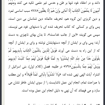
دانند و در اعتقاد خود تنها بر ظن و حدس غير علمي تکيه مي کنند وَمِنْهُمْ
أُمِّيونَ لَا يعْلَمُونَ الْكِتَابَ إِلَّا أَمَانِي وَإِنْ هُمْ إِلَّا يظُنُّونَ«78» سبب اساسي تمرد
و دين گريزي اين گروه هم، تحريف عالمانه دين شناسان بي دين است،
پس واي بر کساني که کتاب تحريف شده اي با دستهاي خود مي نويسند،
سپس مي گويند: «اين از جانب خداست»، تا بدان بهاي ناچيزي به دست
آرند؛ پس واي بر ايشان از آنچه دستهايشان نوشته و واي بر ايشان از آنچه
که از اين راه به دست مي آورند فَوَيلٌ لِلَّذِينَ يكْتُبُونَ الْكِتَابَ بِأَيدِيهِمْ ثُمَّ
يقُولُونَ هَذَا مِنْ عِنْدِ اللَّهِ لِيشْتَرُوا بِهِ ثَمَنًا قَلِيلًا فَوَيلٌ لَهُمْ مِمَّا كَتَبَتْ أَيدِيهِمْ
وَوَيلٌ لَهُمْ مِمَّا يكْسِبُونَ«79» در طليعه فصل (کلام اول)، بني اسرائيل از
اشتراء آيات الهي نهي شده اند: «وَلاَ تَشْتَرُواْ بِآيَاتِي ثَمَناً قَلِيلاً» و اين مطلب
با صراحت تمام، انجام اين عمل ناشايست را از سوي ايشان خاطر نشان مي
سازد و مي فهماند که آن نهي به دليل انجام اين عمل بوده است.