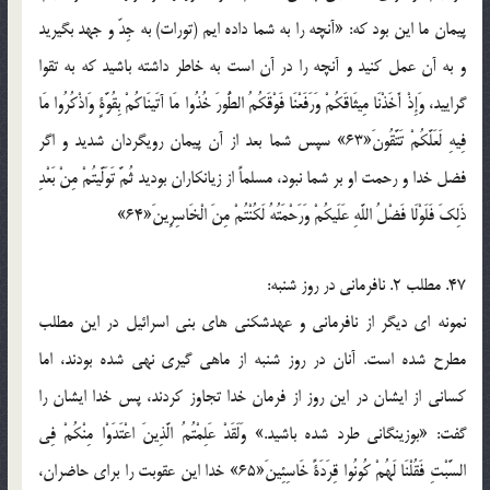
پيمان ما اين بود که: «آنچه را به شما داده ايم (تورات) به جِدّ و جهد بگيريد
و به آن عمل کنيد و آنچه را در آن است به خاطر داشته باشيد که به تقوا
گراييد، وَإِذْ أَخَذْنَا مِيثَاقَكُمْ وَرَفَعْنَا فَوْقَكُمُ الطُّورَ خُذُوا مَا آتَينَاكُمْ بِقُوَّةٍ وَاذْكُرُوا مَا
فِيهِ لَعَلَّكُمْ تَتَّقُونَ«63» سپس شما بعد از آن پيمان رويگردان شديد و اگر
فضل خدا و رحمت او بر شما نبود، مسلماً از زيانکاران بوديد ثُمَّ تَوَلَّيتُمْ مِنْ بَعْدِ
ذَلِكَ فَلَوْلَا فَضْلُ اللَّهِ عَلَيكُمْ وَرَحْمَتُهُ لَكُنْتُمْ مِنَ الْخَاسِرِينَ«64»
47. مطلب 2. نافرماني در روز شنبه:
نمونه اي ديگر از نافرماني و عهدشکني هاي بني اسرائيل در اين مطلب
مطرح شده است. آنان در روز شنبه از ماهي گيري نهي شده بودند، اما
کساني از ايشان در اين روز از فرمان خدا تجاوز کردند، پس خدا ايشان را
گفت: «بوزينگاني طرد شده باشيد.» وَلَقَدْ عَلِمْتُمُ الَّذِينَ اعْتَدَوْا مِنْكُمْ فِي
السَّبْتِ فَقُلْنَا لَهُمْ كُونُوا قِرَدَةً خَاسِئِينَ«65» خدا اين عقوبت را براي حاضران،