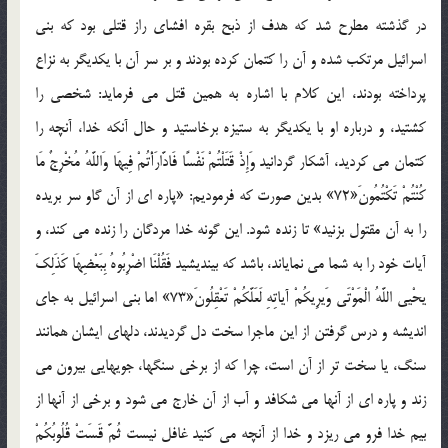
در گذشته مطرح شد که هدف از ذبح بقره افشاي راز قتلي بود که بني
اسرائيل مرتکب شده و آن را کتمان کرده بودند و بر سر آن با يکديگر به نزاع
پرداخته بودند، اين کلام با اشاره به همين قتل مي فرمايد: شخصي را
کشتيد، و درباره او با يکديگر به ستيزه برخاستيد و حال آنکه خدا، آنچه را
کتمان مي کرديد، آشکار گردانيد وَإِذْ قَتَلْتُمْ نَفْسًا فَادَّارَأْتُمْ فِيهَا وَاللَّهُ مُخْرِجٌ مَا
كُنْتُمْ تَكْتُمُونَ«72» بدين صورت که فرموديم: «پاره اي از آن گاو سر بريده
را به آن مقتول بزنيد» تا زنده شود. اين گونه خدا مردگان را زنده مي کند، و
آيات خود را به شما مي نماياند، باشد که بينديشيد فَقُلْنَا اضْرِبُوهُ بِبَعْضِهَا كَذَلِكَ
يحْيي اللَّهُ الْمَوْتَى وَيرِيكُمْ آياتِهِ لَعَلَّكُمْ تَعْقِلُونَ«73» اما بني اسرائيل به جاي
انديشه و درس گرفتن از اين ماجرا سخت دل گرديدند، دلهاي ايشان همانند
سنگ، يا سخت تر از آن است، چرا که از برخي سنگها، جويهايي بيرون مي
زند و پاره اي از آنها مي شکافد و آب از آن خارج مي شود و برخي از آنها از
بيم خدا فرو مي ريزد و خدا از آنچه مي کنيد غافل نيست ثُمَّ قَسَتْ قُلُوبُكُمْ