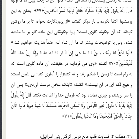
است، که رنگش بينندگان را شاد مي کند.» قَالُوا ادْعُ لَنَا رَبَّكَ يبَينْ لَنَا مَا لَوْنُهَا
قَالَ إِنَّهُ يقُولُ إِنَّهَا بَقَرَةٌ صَفْرَاءُ فَاقِعٌ لَوْنُهَا تَسُرُّ النَّاظِرِينَ«69» ايشان به اين
پرسشها اکتفا نکرده و بار ديگر گفتند: «از پروردگارت بخواه، تا بر ما روشن
گرداند که آن چگونه گاوي است؟ زيرا چگونگي اين ماده گاو بر ما مشتبه
شده، ولي با توضيحات بيشتر تو ما ان شاء الله حتماً هدايت خواهيم شد.»
قَالُوا ادْعُ لَنَا رَبَّكَ يبَينْ لَنَا مَا هِي إِنَّ الْبَقَرَ تَشَابَهَ عَلَينَا وَإِنَّا إِنْ شَاءَ اللَّهُ
لَمُهْتَدُونَ«70» گفت: «وي مي فرمايد: در حقيقت، آن ماده گاوي است که
نه رام است تا زمين را شخم زند؛ و نه کشتزار را آبياري کند؛ بي نقص است؛
و هيچ لکه اي در آن نيست.» گفتند: «اينک سخن درست آوردي.» پس آن
را سر بريدند، و چيزي نمانده بود که فرمان خدا را اطاعت نکنند قَالَ إِنَّهُ يقُولُ
إِنَّهَا بَقَرَةٌ لَا ذَلُولٌ تُثِيرُ الْأَرْضَ وَلَا تَسْقِي الْحَرْثَ مُسَلَّمَةٌ لَا شِيةَ فِيهَا قَالُوا الْآنَ
جِئْتَ بِالْحَقِّ فَذَبَحُوهَا وَمَا كَادُوا يفْعَلُونَ«71»
49. مطلب 4. قساوت قلب مانع درس گرفتن بني اسرائيل: