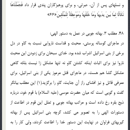
و نسلهاي پس از آن، عبرتي، و براي پرهيزگاران پندي قرار داد فَجَعَلْنَاهَا
نَكَالًا لِمَا بَينَ يدَيهَا وَمَا خَلْفَهَا وَمَوْعِظَةً لِلْمُتَّقِينَ«66»
48. مطلب 3. بهانه جويي در عمل به دستور الهي:
در ماجراي گوساله پرستي، محبت و قداست ناروايي نسبت به گاو در دل
برخي از بني اسرائيل اشراب شده بود. خداي سبحان براي زدودن اين محبت
ناروا نيز براي اثبات اينکه کشتن گاو نه تنها مشکل زا نيست بلکه گاهي
مشکل گشا هم هست، در ماجراي قتل مرموز يکي از بني اسرائيل، براي
معرفي قاتل و نيز افشاي راز آن جنايت، گاو را برگزيد.(1) اين مطلب بيانگر
گفت و گويي است که ميان حضرت موسي (عليه السلام) با قوم خود، درباره
ذبح بقره رخ داده است و مراتب بهانه جويي و تعلل اين قوم در اطاعت از
دستورات الهي را به تصوير مي کشد، گرچه بني اسرائيل پس از بهانه
گيريهاي فراوان در نهايت اين دستور خدا را اطاعت کردند، ولي کار را به