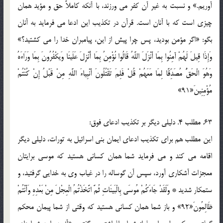
آوريم.» و نسبت به غير آن کفر مي ورزند، با آنکه کاملاً حق و مؤيد همان
چيزي است که با آنان است. قرآن در تکذيب اين ادعا مي فرمايد به آنان
بگو: «اگر مؤمن بوديد، پس چرا پيش از اين، پيامبران خدا را مي کشتيد؟»
وَإِذَا قِيلَ لَهُمْ آمِنُوا بِمَا أَنْزَلَ اللَّهُ قَالُوا نُؤْمِنُ بِمَا أُنْزِلَ عَلَينَا وَيكْفُرُونَ بِمَا وَرَاءَهُ
وَهُوَ الْحَقُّ مُصَدِّقًا لِمَا مَعَهُمْ قُلْ فَلِمَ تَقْتُلُونَ أَنْبِياءَ اللَّهِ مِنْ قَبْلُ إِنْ كُنْتُمْ
مُؤْمِنِينَ«91»
63. مطلب 4. دليلي ديگر بر تکذيب ادعاي فوق:
اين مطلب هم براي تکذيب ادعاي ايمان بني اسرائيل به تورات، دليلي ديگر
اقامه مي کند و مي فرمايد شما همان کساني هستيد که موسي برايتان
معجزات آشکاري آورد، سپس آن گوساله را در غياب وي به خدايي گرفتيد، و
ستمکار شديد * وَلَقَدْ جَاءَكُمْ مُوسَى بِالْبَينَاتِ ثُمَّ اتَّخَذْتُمُ الْعِجْلَ مِنْ بَعْدِهِ وَأَنْتُمْ
ظَالِمُونَ«92» و باز شما همان کساني هستيد که وقتي از شما پيمان محکم