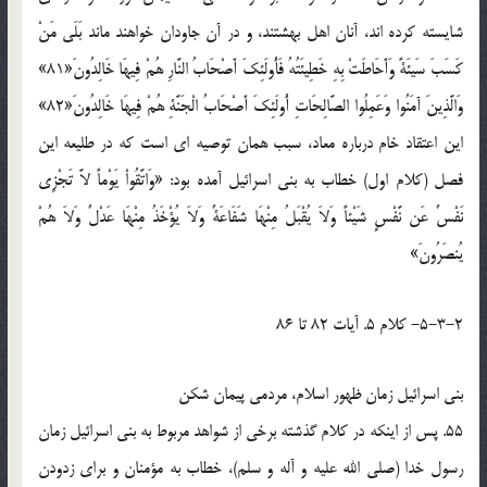
شايسته کرده اند، آنان اهل بهشتند، و در آن جاودان خواهند ماند بَلَى مَنْ
كَسَبَ سَيئَةً وَأَحَاطَتْ بِهِ خَطِيئَتُهُ فَأُولَئِكَ أَصْحَابُ النَّارِ هُمْ فِيهَا خَالِدُونَ«81»
وَالَّذِينَ آمَنُوا وَعَمِلُوا الصَّالِحَاتِ أُولَئِكَ أَصْحَابُ الْجَنَّةِ هُمْ فِيهَا خَالِدُونَ«82»
اين اعتقاد خام درباره معاد، سبب همان توصيه اي است که در طليعه اين
فصل (کلام اول) خطاب به بني اسرائيل آمده بود: «وَاتَّقُواْ يَوْماً لاَّ تَجْزِي
نَفْسٌ عَن نَّفْسٍ شَيْئاً وَلاَ يُقْبَلُ مِنْهَا شَفَاعَةٌ وَلاَ يُؤْخَذُ مِنْهَا عَدْلٌ وَلاَ هُمْ
يُنصَرُونَ»
5-3-2- کلام 5. آيات 82 تا 86
بني اسرائيل زمان ظهور اسلام، مردمي پيمان شکن
55. پس از اينکه در کلام گذشته برخي از شواهد مربوط به بني اسرائيل زمان
رسول خدا (صلي الله عليه و آله و سلم)، خطاب به مؤمنان و براي زدودن