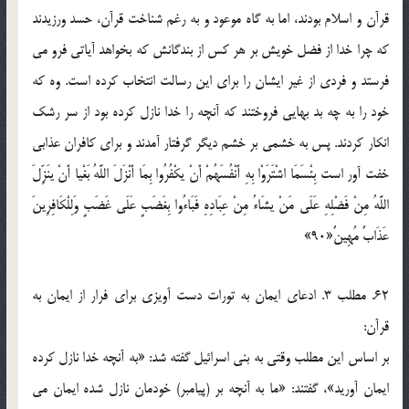
قرآن و اسلام بودند، اما به گاه موعود و به رغم شناخت قرآن، حسد ورزيدند
که چرا خدا از فضل خويش بر هر کس از بندگانش که بخواهد آياتي فرو مي
فرستد و فردي از غير ايشان را براي اين رسالت انتخاب کرده است. وه که
خود را به چه بد بهايي فروختند که آنچه را خدا نازل کرده بود از سر رشک
انکار کردند. پس به خشمي بر خشم ديگر گرفتار آمدند و براي کافران عذابي
خفت آور است بِئْسَمَا اشْتَرَوْا بِهِ أَنْفُسَهُمْ أَنْ يكْفُرُوا بِمَا أَنْزَلَ اللَّهُ بَغْيا أَنْ ينَزِّلَ
اللَّهُ مِنْ فَضْلِهِ عَلَى مَنْ يشَاءُ مِنْ عِبَادِهِ فَبَاءُوا بِغَضَبٍ عَلَى غَضَبٍ وَلِلْكَافِرِينَ
عَذَابٌ مُهِينٌ«90»
62. مطلب 3. ادعاي ايمان به تورات دست آويزي براي فرار از ايمان به
قرآن:
بر اساس اين مطلب وقتي به بني اسرائيل گفته شد: «به آنچه خدا نازل کرده
ايمان آوريد»، گفتند: «ما به آنچه بر (پيامبر) خودمان نازل شده ايمان مي