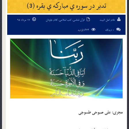
تدبر در سوره ي مبارکه ي بقره (3)
خادم اهل البیت
قرآن شناسی
,
کتب اسلامی
,
کلام جاودان
17 مرداد 95
0 دیدگاه
1624بازدید
مجري: علي صبوحي طسوجي