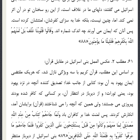
اسرائيل مي گفتند: دلهاي ما در غلاف است، از اين رو سخنان تو در آن اثر
نمي کند. اما، چنين نيست، بلکه خدا به سزاي کفرشان، لعنتشان کرده است.
پس آنان که ايمان مي آورند چه اندک شماره اند. وَقَالُوا قُلُوبُنَا غُلْفٌ بَلْ لَعَنَهُمُ
اللَّهُ بِكُفْرِهِمْ فَقَلِيلًا مَا يؤْمِنُونَ«88»
61. مطلب 2. عکس العمل بني اسرائيل در مقابل قرآن:
بر اساس اين مطلب، قرآن کريم با سه ويژگي نازل شد، که هريک مقتضي
ايمان يهود به آن بود: کتابي از جانب خدا؛ تصديق کننده آنچه در نزد يهود
بود، يعني تورات؛ و از ديرباز در انتظار آن، بر کساني که کافر شده بودند
پيروزي مي جستند؛ ولي همين که آنچه را مي شناختند (قرآن) برايشان آمد،
انکارش کردند. پس لعنت خدا بر کافران باد وَلَمَّا جَاءَهُمْ كِتَابٌ مِنْ عِنْدِ اللَّهِ
مُصَدِّقٌ لِمَا مَعَهُمْ وَكَانُوا مِنْ قَبْلُ يسْتَفْتِحُونَ عَلَى الَّذِينَ كَفَرُوا فَلَمَّا جَاءَهُمْ مَا
عَرَفُوا كَفَرُوا بِهِ فَلَعْنَةُ اللَّهِ عَلَى الْكَافِرِينَ«89» بني اسرائيل از ديرباز منتظر