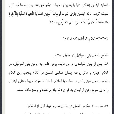
فرمايد ايشان زندگي دنيا را به بهاي جهان ديگر خريدند. پس نه عذاب آنان
سبک گردد، و نه ايشان ياري شوند أُولَئِكَ الَّذِينَ اشْتَرَوُا الْحَياةَ الدُّنْيا بِالْآخِرَةِ
فَلَا يخَفَّفُ عَنْهُمُ الْعَذَابُ وَلَا هُمْ ينْصَرُونَ«86»
6-3-2- کلام 6. آيات 87 تا 103
عکس العمل بني اسرائيل در مقابل اسلام
58. پس از بيان شواهدي بر بي فايده بودن طمع به ايمان بني اسرائيل، در
کلام چهارم و ذکر روحيه پيمان شکني ايشان در کلام پنجم، اين کلام
عکس العمل عيني آنان در مقابله با اسلام را مطرح نموده و بهانه هاي ايشان
را براي سرباز زدن از ايمان به قرآن ذکر يادآور شده و پاسخ داده است.
59. مطلب 1. عکس العمل در مقابل تعاليم انبيا، قبل از اسلام: