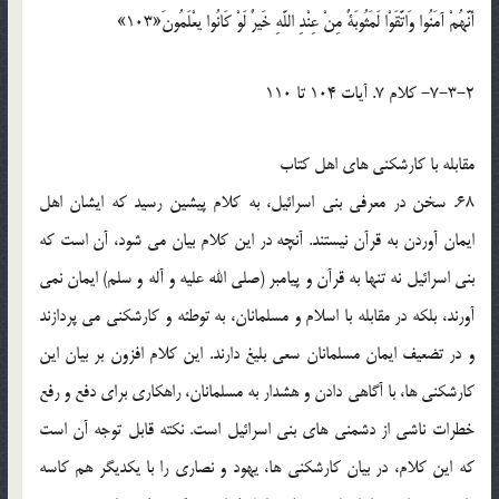
أَنَّهُمْ آمَنُوا وَاتَّقَوْا لَمَثُوبَةٌ مِنْ عِنْدِ اللَّهِ خَيرٌ لَوْ كَانُوا يعْلَمُونَ«103»
7-3-2- کلام 7. آيات 104 تا 110
مقابله با کارشکني هاي اهل کتاب
68. سخن در معرفي بني اسرائيل، به کلام پيشين رسيد که ايشان اهل
ايمان آوردن به قرآن نيستند. آنچه در اين کلام بيان مي شود، آن است که
بني اسرائيل نه تنها به قرآن و پيامبر (صلي الله عليه و آله و سلم) ايمان نمي
آورند، بلکه در مقابله با اسلام و مسلمانان، به توطئه و کارشکني مي پردازند
و در تضعيف ايمان مسلمانان سعي بليغ دارند. اين کلام افزون بر بيان اين
کارشکني ها، با آگاهي دادن و هشدار به مسلمانان، راهکاري براي دفع و رفع
خطرات ناشي از دشمني هاي بني اسرائيل است. نکته قابل توجه آن است
که اين کلام، در بيان کارشکني ها، يهود و نصاري را با يکديگر هم کاسه