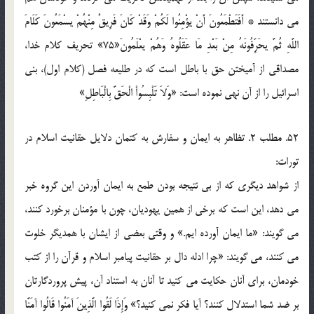
مي دانستند * أَفَتَطْمَعُونَ أَنْ يؤْمِنُوا لَكُمْ وَقَدْ كَانَ فَرِيقٌ مِنْهُمْ يسْمَعُونَ كَلَامَ
اللَّهِ ثُمَّ يحَرِّفُونَهُ مِنْ بَعْدِ مَا عَقَلُوهُ وَهُمْ يعْلَمُونَ«75» تحريف کلام خدا،
مصداقي از آميختن حق با باطل است که در طليعه فصل (کلام اول)، بني
اسرائيل را از آن نهي نموده است: «وَلاَ تَلْبِسُواْ الْحَقَّ بِالْبَاطِلِ»
52. مطلب 2. تظاهر به ايمان و سفارش به کتمان دلايل حقانيت اسلام در
تورات:
از شواهد ديگري که از بي نتيجه بودن طمع به ايمان آوردن اين گروه خبر
مي دهد، اين است که برخي از همين يهوديان، چون با مؤمنان برخورد کنند،
مي گويند: «ما ايمان آورده ايم.» و وقتي بعضي از ايشان با همديگر خلوت
مي کنند، مي گويند: «چرا ادله دال بر حقانيت پيامبر اسلام و قرآن را از کتب
خودمان، براي آنان حکايت مي کنيد تا آنان به استناد آن، پيش پروردگارتان
بر ضد شما استدلال کنند؟ آيا فکر نمي کنيد؟» وَإِذَا لَقُوا الَّذِينَ آمَنُوا قَالُوا آمَنَّا