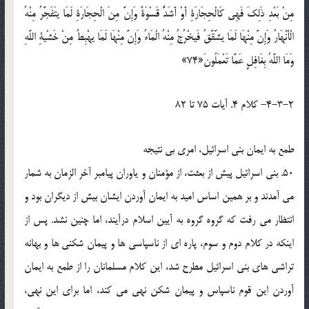
مِنْ بَعْدِ ذَلِكَ فَهِي كَالْحِجَارَةِ أَوْ أَشَدُّ قَسْوَةً وَإِنَّ مِنَ الْحِجَارَةِ لَمَا يتَفَجَّرُ مِنْهُ
الْأَنْهَارُ وَإِنَّ مِنْهَا لَمَا يشَّقَّقُ فَيخْرُجُ مِنْهُ الْمَاءُ وَإِنَّ مِنْهَا لَمَا يهْبِطُ مِنْ خَشْيةِ اللَّهِ
وَمَا اللَّهُ بِغَافِلٍ عَمَّا تَعْمَلُونَ«74»
4-3-2- کلام 4. آيات 75 تا 82
طمع به ايمان بني اسرائيل، امري بي نتيجه
50. بني اسرائيل پيش از بعثت، از مؤمنان و ياوران پيامبر آخر الزمان به شمار
مي آمدند و بر همين اساس اميد به ايمان آوردن ايشان بيش از ديگران بود و
انتظار مي رفت که گروه گروه به آيين اسلام درآيند، اما چنين نشد. پس از
اينکه در کلام دوم و سوم، پاره اي از ناسپاسي ها و پيمان شکني ها و بهانه
تراشي هاي بني اسرائيل مطرح شد، اين کلام مسلمانان را از طمع به ايمان
آوردن اين قوم ناسپاس و پيمان شکن نهي مي کند، اما براي اين نهي،