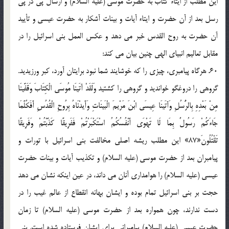
اين مطلب از ايتاء کتاب به حضرت موسي (عليه السلام) و ارسال پي در پي
رسل بعد از آن حضرت و ايتاء آيات و بينات آشکار به حضرت عيسي و تأييد
آن حضرت به روح القدس خبر مي دهد و عکس العمل بني اسرائيل را در
مقابل تعاليم انبياي الهي چنين بيان مي کند:
60. هرگاه پيامبري، چيزي را که خوشايند شما نبود برايتان آورد، کبر ورزيديد.
گروهي را دروغگو خوانديد و گروهي را کشتيد وَلَقَدْ آتَينَا مُوسَى الْكِتَابَ وَقَفَّينَا
مِنْ بَعْدِهِ بِالرُّسُلِ وَآتَينَا عِيسَى ابْنَ مَرْيمَ الْبَينَاتِ وَأَيدْنَاهُ بِرُوحِ الْقُدُسِ أَفَكُلَّمَا
جَاءَكُمْ رَسُولٌ بِمَا لَا تَهْوَى أَنْفُسُكُمُ اسْتَكْبَرْتُمْ فَفَرِيقًا كَذَّبْتُمْ وَفَرِيقًا
تَقْتُلُونَ«87» اين مطلب ريشه اصلي مخالفت بني اسرائيل با تورات و
پيامبران بعد از حضرت موسي (عليه السلام) و تکذيب آيات و بينات حضرت
عيسي (عليه السلام) را هوامداري آنان مي داند، در عين اينکه نشان مي دهد
حجت بر بني اسرائيل تمام بوده و ايشان بهانه انقطاع از عالم غيب را در
دست ندارند، چون همواره بعد از حضرت موسي (عليه السلام) تا زمان
حضرت عيسي (عليه السلام) پيامبراني براي ايشان فرستاده شده است. بني