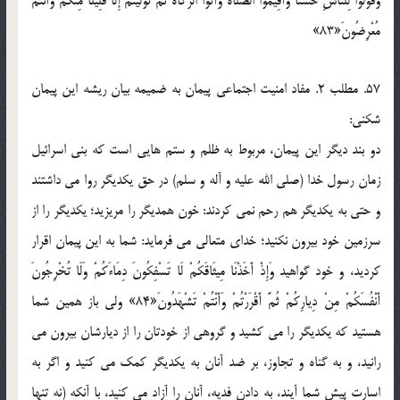
وَقُولُوا لِلنَّاسِ حُسْنًا وَأَقِيمُوا الصَّلَاةَ وَآتُوا الزَّكَاةَ ثُمَّ تَوَلَّيتُمْ إِلَّا قَلِيلًا مِنْكُمْ وَأَنْتُمْ
مُعْرِضُونَ«83»
57. مطلب 2. مفاد امنيت اجتماعي پيمان به ضميمه بيان ريشه اين پيمان
شکني:
دو بند ديگر اين پيمان، مربوط به ظلم و ستم هايي است که بني اسرائيل
زمان رسول خدا (صلي الله عليه و آله و سلم) در حق يکديگر روا مي داشتند
و حتي به يکديگر هم رحم نمي کردند: خون همديگر را مريزيد؛ يکديگر را از
سرزمين خود بيرون نکنيد؛ خداي متعالي مي فرمايد: شما به اين پيمان اقرار
کرديد، و خود گواهيد وَإِذْ أَخَذْنَا مِيثَاقَكُمْ لَا تَسْفِكُونَ دِمَاءَكُمْ وَلَا تُخْرِجُونَ
أَنْفُسَكُمْ مِنْ دِيارِكُمْ ثُمَّ أَقْرَرْتُمْ وَأَنْتُمْ تَشْهَدُونَ«84» ولي باز همين شما
هستيد که يکديگر را مي کشيد و گروهي از خودتان را از ديارشان بيرون مي
رانيد، و به گناه و تجاوز، بر ضد آنان به يکديگر کمک مي کنيد و اگر به
اسارت پيش شما آيند، به دادن فديه، آنان را آزاد مي کنيد، با آنکه (نه تنها