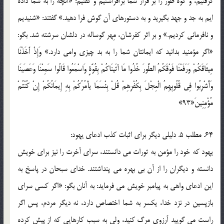
گرفتيم، و کوه طور را بر فراز شما برافراشتيم و گفتيم: «آنچه را به شما داده
ايم به جد و جهد بگيريد و به دستورهاي آن گوش فرا دهيد.» گفتند: «شنيديم
و نافرماني کرديم.» و بر اثر کفرشان، مِهر گوساله در دلشان سرشته شد. بگو:
«اگر مؤمنيد بدانيد که ايمانتان شما را به بد چيزي وامي دارد.» وَإِذْ أَخَذْنَا
مِيثَاقَكُمْ وَرَفَعْنَا فَوْقَكُمُ الطُّورَ خُذُوا مَا آتَينَاكُمْ بِقُوَّةٍ وَاسْمَعُوا قَالُوا سَمِعْنَا وَعَصَينَا
وَأُشْرِبُوا فِي قُلُوبِهِمُ الْعِجْلَ بِكُفْرِهِمْ قُلْ بِئْسَمَا يأْمُرُكُمْ بِهِ إِيمَانُكُمْ إِنْ كُنْتُمْ
مُؤْمِنِينَ«93»
64. مطلب 5. دليلي ديگر براي اثبات کذب ادعاي يهود:
يهود که خود را مؤمن به تورات مي دانستند، سراي آخرت را نيز براي خويش
دانسته و ديگران را از آن بي بهره مي پنداشتند. خداي سبحان در پاسخ به
اين ادعاي واهي به پيامبر خويش مي فرمايد: به آنان بگو: «اگر کسي سراي
بازپسين در نزد خدا، يکسر به شما اختصاص دارد، نه ديگر مردم، پس اگر
راست مي گوييد آرزوي مرگ کنيد، ولي به سبب کارهايي که از پيش کرده