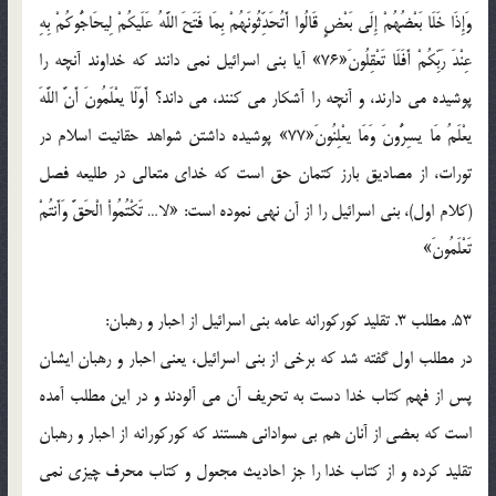
وَإِذَا خَلَا بَعْضُهُمْ إِلَى بَعْضٍ قَالُوا أَتُحَدِّثُونَهُمْ بِمَا فَتَحَ اللَّهُ عَلَيكُمْ لِيحَاجُّوكُمْ بِهِ
عِنْدَ رَبِّكُمْ أَفَلَا تَعْقِلُونَ«76» آيا بني اسرائيل نمي دانند که خداوند آنچه را
پوشيده مي دارند، و آنچه را آشکار مي کنند، مي داند؟ أَوَلَا يعْلَمُونَ أَنَّ اللَّهَ
يعْلَمُ مَا يسِرُّونَ وَمَا يعْلِنُونَ«77» پوشيده داشتن شواهد حقانيت اسلام در
تورات، از مصاديق بارز کتمان حق است که خداي متعالي در طليعه فصل
(کلام اول)، بني اسرائيل را از آن نهي نموده است: «لا… تَكْتُمُواْ الْحَقَّ وَأَنتُمْ
تَعْلَمُونَ»
53. مطلب 3. تقليد کورکورانه عامه بني اسرائيل از احبار و رهبان:
در مطلب اول گفته شد که برخي از بني اسرائيل، يعني احبار و رهبان ايشان
پس از فهم کتاب خدا دست به تحريف آن مي آلودند و در اين مطلب آمده
است که بعضي از آنان هم بي سواداني هستند که کورکورانه از احبار و رهبان
تقليد کرده و از کتاب خدا را جز احاديث مجعول و کتاب محرف چيزي نمي