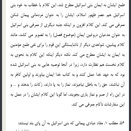
طمع ايشان به ايمان بني اسرائيل مطرح شد، اين کلام با خطاب به خود بني
اسرائيل هم عصر ظهور اسلام، ايشان را به عنوان مردماني پيمان شکن
معرفي مي کند. اين کلام افزون بر اينکه جنبه ديگري از معرفي بني اسرائيل
به عنوان مدعيان دروغين ايمان (موضوع فصل) را به تصوير مي کشد، مانند
کلام پيشين، شواهدي ديگر از ناشايستگي اين قوم را براي نفي طمع مؤمنين
به ايمان به ايشان مطرح مي کند. نکته ديگر اينکه اين کلام به نحوي به
کلام نخست هم نظارت دارد، زيرا در آنجا توصيه هايي به بني اسرائيل شده
بود که به عهد خدا عمل کنند و به کتاب خدا ايمان بياورند و اولين کافر به
آن نباشند، حق را به باطل نياميزند، نماز را به پا دارند، زکات را بدهند و … و
در اين راه از صبر و نماز ياري بجويند، اما گويا اين کلام ايشان را در عمل به
اين سفارشات ناکام معرفي مي کند.
56. مطلب 1. مفاد عبادي پيماني که بني اسرائيل به آن پاي بند نيستند: