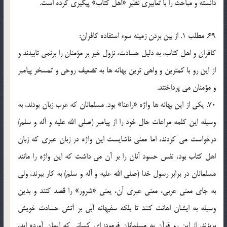
دانسته و مباحث را با تعابيري نظير «اهل کتاب» پيگيري کرده است.
69. مطلب 1. از بين بردن زمينه سوء استفاده کافران:
کافران و اهل کتاب، به دليل حسادت، نزول خير بر مؤمنان را برنمي تابيدند و
از اين رو با کمترين و واهي ترين بهانه ها به تضعيف روحي و تمسخر پيامبر
و مؤمنان مي پرداختند.
70. يکي از اين بهانه ها واژه «راعنا» بود. مسلمانان که عرب زبان بودند، به
وسيله اين کلمه مراعات حال خود را از پيامبر (صلي الله عليه و آله و سلم)
درخواست مي کردند، اما معني ناشايست اين واژه در زبان عبري که زبان
اهل کتاب بود، نفس حسود آنان را بر آن مي داشت که اين واژه را مانند
مسلمانان در برابر رسول خدا (صلي الله عليه و آله و سلم) به کار ببرند، ولي
به جاي معني عربي، معني عبري آن، يعني «شرور» را قصد کنند و بدين
وسيله به ايشان اهانت کنند تا بلکه سفيهانه آبي بر آتش حسادت خويش
بريزند. از اين رو قرآن به مسلمانان فرمود: اي کساني که ايمان آورده ايد،