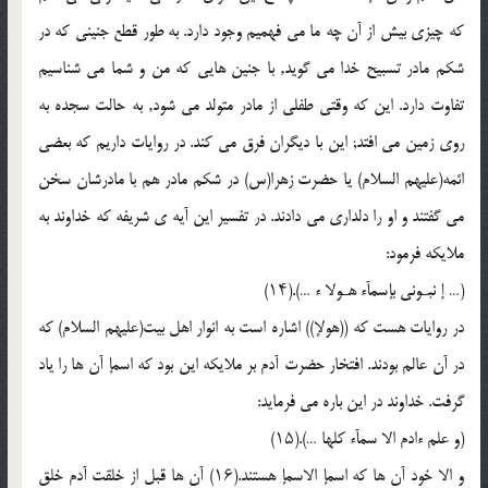
که چیزى بیش از آن چه ما مى فهمیم وجود دارد. به طور قطع جنینى که در
شکم مادر تسبیح خدا مى گوید, با جنین هایى که من و شما مى شناسیم
تفاوت دارد. این که وقتى طفلى از مادر متولد مى شود, به حالت سجده به
روى زمین مى افتد; این با دیگران فرق مى کند. در روایات داریم که بعضى
ائمه(علیهم السلام) یا حضرت زهرا(س) در شکم مادر هم با مادرشان سخن
مى گفتند و او را دلدارى مى دادند. در تفسیر این آیه ى شریفه که خداوند به
ملایکه فرمود:
(… إ نبـونى بإسمآء هـولا ء …).(۱۴)
در روایات هست که ((هولإ)) اشاره است به انوار اهل بیت(علیهم السلام) که
در آن عالم بودند. افتخار حضرت آدم بر ملایکه این بود که اسمإ آن ها را یاد
گرفت. خداوند در این باره مى فرماید:
(و علم ءادم الا سمآء کلها …).(۱۵)
و الا خود آن ها که اسمإ الاسمإ هستند.(۱۶) آن ها قبل از خلقت آدم خلق