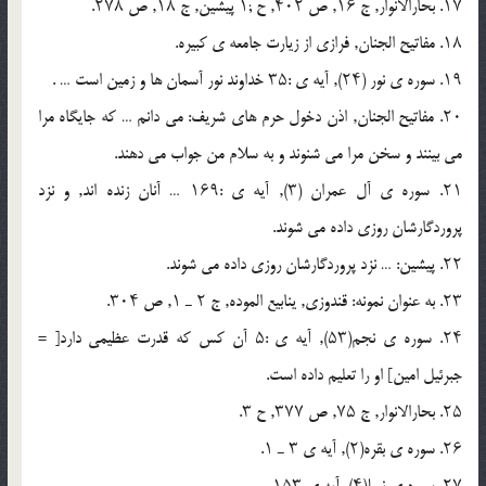
۱۷. بحارالانوار, ج ۱۶, ص ۴۰۲, ح ;۱ پیشین, ج ۱۸, ص ۲۷۸.
۱۸. مفاتیح الجنان, فرازى از زیارت جامعه ى کبیره.
۱۹. سوره ى نور (۲۴), آیه ى :۳۵ خداوند نور آسمان ها و زمین است … .
۲۰. مفاتیح الجنان, اذن دخول حرم هاى شریف: مى دانم … که جایگاه مرا
مى بینند و سخن مرا مى شنوند و به سلام من جواب مى دهند.
۲۱. سوره ى آل عمران (۳), آیه ى :۱۶۹ … آنان زنده اند, و نزد
پروردگارشان روزى داده مى شوند.
۲۲. پیشین: … نزد پروردگارشان روزى داده مى شوند.
۲۳. به عنوان نمونه: قندوزى, ینابیع الموده, ج ۲ ـ ۱, ص ۳۰۴.
۲۴. سوره ى نجم(۵۳), آیه ى :۵ آن کس که قدرت عظیمى دارد[ =
جبرئیل امین] او را تعلیم داده است.
۲۵. بحارالانوار, ج ۷۵, ص ۳۷۷, ح ۳.
۲۶. سوره ى بقره(۲), آیه ى ۳ ـ ۱.