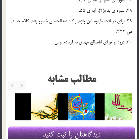
۲۷. سوره ى نسإ(۴), آیه ى ۱۵۳.
۲۸. سوره ى بقره(۲), آیه ى ۵۵.
۲۹. براى دریافت مفهوم این واژه, ر.ک: عبدالحسین خسرو پناه, کلام جدید,
ص ۳۲۲.
۳۰. درود بر تو اى اباصالح مهدى به فریادم برس.
مطالب مشابه
دیدگاهتان را ثبت کنید