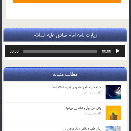
زیارت نامه امام صادق علیه السلام
پخش‌کننده
00:00
00:00
صوت
مطالب مشابه
حاکم خليفه الله و امام زمان (علیه السلام)است
29 اسفند 03
وقتی دین، پول و قبله، زن می‌شود
29 اسفند 03
زمان ظهور ؛ نگاهی دیگر (بخش اول)