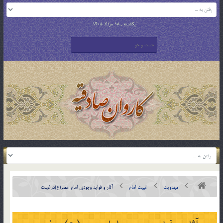
یکشنبه , 18 مرداد 1405
مهدویت
غیبت امام
آثار و فواید وجودى امام عصر(ع)درغیبت