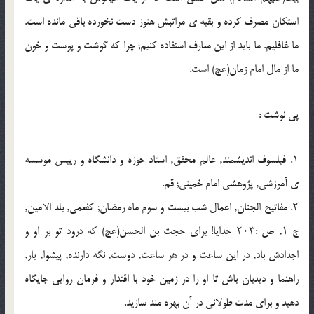
استکان مصرف کرده و بقیه ى مراتبش هنوز دست نخورده باقى مانده است.
ما غافلیم. ما باید از این معارف استفاده کنیم; چرا که گوشت و پوست و خون
ما از مال امام زمان(عج) است.
پي نوشت :
۱. فیلسوف اندیشمند, عالم محقق, استاد حوزه و دانشگاه و رییس موسسه
ى آموزشى, پژوهشى امام خمینى; قم.
۲. مفاتیح الجنان, اعمال شب بیست و سوم ماه رمضان; کفعمى, بلد الامین,
ج ۱, ص :۲۰۳ خدایا! براى حجت بن الحسن(عج) که درود تو بر او و
اجدادش باد, در این ساعت و در هر ساعت, دوست, نگه دارنده, پیشوا, یار,
راهنما و دیدبان باش تا او را در زمین خود با اقتدار و فرمان روایى جایگاه
دهید و براى مدت طولانى در آن بهره مند سازید.