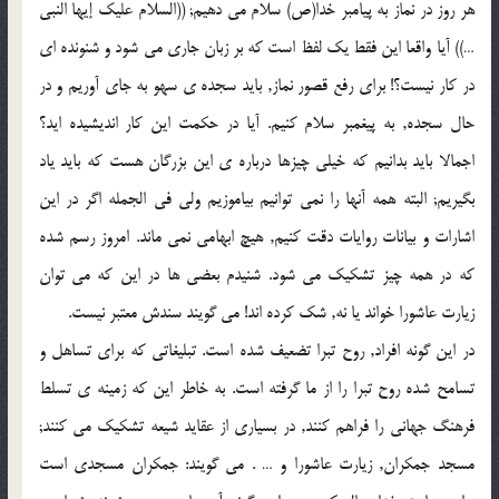
هر روز در نماز به پیامبر خدا(ص) سلام مى دهیم; ((السلام علیک إیها النبى
…)) آیا واقعا این فقط یک لفظ است که بر زبان جارى مى شود و شنونده اى
در کار نیست؟! براى رفع قصور نماز, باید سجده ى سهو به جاى آوریم و در
حال سجده, به پیغمبر سلام کنیم. آیا در حکمت این کار اندیشیده اید؟
اجمالا باید بدانیم که خیلى چیزها درباره ى این بزرگان هست که باید یاد
بگیریم; البته همه آنها را نمى توانیم بیاموزیم ولى فى الجمله اگر در این
اشارات و بیانات روایات دقت کنیم, هیچ ابهامى نمى ماند. امروز رسم شده
که در همه چیز تشکیک مى شود. شنیدم بعضى ها در این که مى توان
زیارت عاشورا خواند یا نه, شک کرده اند! مى گویند سندش معتبر نیست.
در این گونه افراد, روح تبرا تضعیف شده است. تبلیغاتى که براى تساهل و
تسامح شده روح تبرا را از ما گرفته است. به خاطر این که زمینه ى تسلط
فرهنگ جهانى را فراهم کنند, در بسیارى از عقاید شیعه تشکیک مى کنند;
مسجد جمکران, زیارت عاشورا و … . مى گویند: جمکران مسجدى است