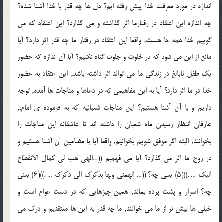
اندازه در مورد معرفت خدا پیش رفته ایم؟ دل ها چه قدر با خدا آشنا شده؟
چه اندازه این اعتقاد در رفتارما اثر گذاشته و مى گذارد؟ این اعتقاد که مى
گوییم خدا همه جا هست, واقعا این اعتقاد در رفتار ما چه قدر اثر دارد؟ آیا
مانع از این مى شود که در خلوت و جلوت گناه نکنیم؟ آیا آن اندازه که حضور
یک طفل نابالغ در زندگى ما مى تواند اثر داشته باشد, این اعتقاد به حضور
خدا در ما اثر دارد؟ آیا به این مفاهیمى که در دعاها و مناجات ها آمده, توجه
داریم و با آن آشنا هستیم؟ این مناجات شعبانیه که به فرموده ى امام;,
عارفان انتظار رسیدن ماه شعبان را داشته اند تا عاشقانه این مناجات را
بخوانند, البته اگر موفق شویم بخوانیم, واقعا آیا با مضامین آن آشنا هستیم و
در روح ما اثر مى گذارد؟ آیا مى فهمیم ((…الهى هب لى کمال الانقطاع
الیک … .))(۵) یعنى چه؟ ((… الهمنى ولها بذکرک الى ذکرک … .))(۶) یعنى
چه؟ اسرار و پشت پرده بماند, همین چیزهایى که در دست عوام است و
خیلى ها بیش تر از ما مى خوانند, ما چه قدر به این ها معتقدیم و درک مى