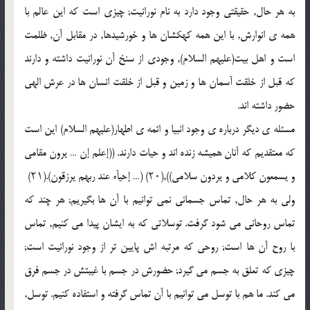
به هر حال, حقیقتى وجود دارد به نام نورانیت; چیزى است که این عالم با
همه ى انوارش, با این همه کهکشان ها و خورشیدها, در مقابل آن, ظلمت
است و اهل بیت(علیهم السلام), وجودى از سنخ آن نورانیت داشته و دارند
که قبل از خلقت آسمان ها و زمین و قبل از خلقت انسان ها در عرش الهى
حضور داشته اند.
مسئله ى دیگر درباره ى وجود انبیا و ائمه ى اطهار(علیهم السلام) این است
که معتقدیم که آنان همیشه زنده اند و حیات دارند. ((إعلم إن … یرون مقامى
و یسمعون کلامى و یردون سلامى)),(۲۰) (… إحیآء عند ربهم یرزقون).(۲۱)
ولى به هر حال, تماس جسمانى نمى توانیم با آن ها بگیریم; هر چند که
تماس روحانى مى شود گرفت. توسلاتى که به ایشان پیدا مى کنیم, تماس
با روح آن ها است; روحى که مرتبه اش پایین تر از وجود نورانیت است;
چیزى که تعلق به جسم مى گیرد; حضورش در جسم با غیبتش در جسم فرق
مى کند. ما هم با توسل مى توانیم با آن تماس گرفته و استفاده کنیم. توسل,