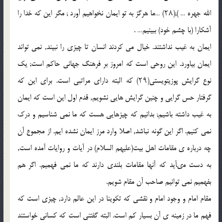
الله جهره … );(۲۸) …ما هرگز به تو ایمان نخواهیم آورد ; مگر این که خدا را
آشکارا (با چشم خود) ببینیم… .
ایمان به غیب نداشتند. خیال مى کردند انسان تا چیزى را نبیند, نمى تواند
ایمان بیاورد. این روحى است که امروز بر فرهنگ جهانى حاکم است; یک
نوع گرایش پوزیتویستى(۲۹) که البته داراى مراتبى است. براى این که
گرفتار حس گرایى و چنین گرایش هایى نشویم, قدم اول این است که ایمان
به غیب داشته باشیم; بدانیم که چیزهایى هست که ما نمى شناسیم و درک
نمى کنیم. اگر این گونه نباشد, اصلا وارد مرز ایمان نشده ایم. از مجموع آن
چه درباره ى مقامات اهل بیت(علیهم السلام) در آیات و روایات آمده است,
به دست مىآید که آنها مقامات بلندى دارند که ما نمى فهمیم. اگر هم
بفهمیم نمى توانیم صاحب آن مقام شویم.
مقام امام و وجود امام و نقشى که تکوینا در این عالم دارد, چیزى است که
فهم ما در زمینه ى آن بسیار کم است. البته گفتنى است که کسانى خواستند