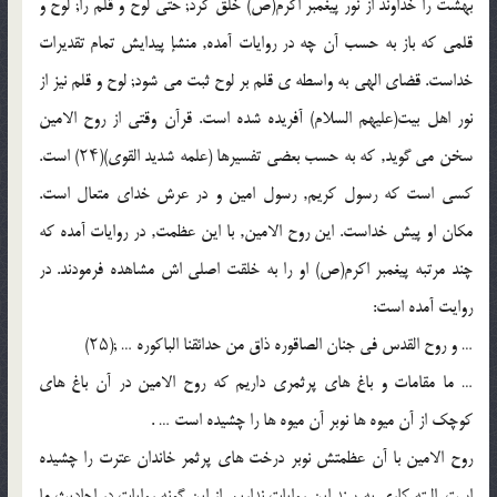
بهشت را خداوند از نور پیغمبر اکرم(ص) خلق کرد; حتى لوح و قلم را; لوح و
قلمى که باز به حسب آن چه در روایات آمده, منشإ پیدایش تمام تقدیرات
خداست. قضاى الهى به واسطه ى قلم بر لوح ثبت مى شود; لوح و قلم نیز از
نور اهل بیت(علیهم السلام) آفریده شده است. قرآن وقتى از روح الامین
سخن مى گوید, که به حسب بعضى تفسیرها (علمه شدید القوى)(۲۴) است.
کسى است که رسول کریم, رسول امین و در عرش خداى متعال است.
مکان او پیش خداست. این روح الامین, با این عظمت, در روایات آمده که
چند مرتبه پیغمبر اکرم(ص) او را به خلقت اصلى اش مشاهده فرمودند. در
روایت آمده است:
… و روح القدس فى جنان الصاقوره ذاق من حدائقنا الباکوره … ;(۲۵)
… ما مقامات و باغ هاى پرثمرى داریم که روح الامین در آن باغ هاى
کوچک از آن میوه ها نوبر آن میوه ها را چشیده است … .
روح الامین با آن عظمتش نوبر درخت هاى پرثمر خاندان عترت را چشیده
است. البته کارى به سند این روایات نداریم. از این گونه روایات در احادیث ما