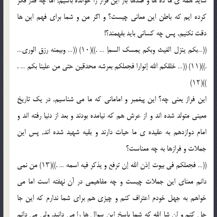
شاید همه ى ما ده ها و صدها بار این فراز را خوانده باشیم; اما چه قدر فکر
کرده ایم که باطن این معانى چیست؟ و اگر من و شما براى فهم این ها
دقت نکنیم, پس چه کسانى باید بفهمند؟!
((…بکم ینزل الغیث وبکم یمسک السمإ … .))(۱۰) ((… وبیمنه رزق الورى…
.))(۱۱) ((… خلقکم الله إنوارا فجعلکم بعرشه محدقین حتى من علینا بکم … .
))(۱۲)
این فراز یعنى چه؟ این پیغمبر و امامانى که ما مى شناسیم, در یک تاریخ
معینى متولد شده اند و از عرش هم که نیامده بودند و بعد از دنیا رفته اند و
امام دوازدهم به عقیده ى ما حیات دارند و بقیه شهید شده اند, پس این
جملات و فرازها به چه معناست؟
((… فجعلکم فى بیوت إذن الله إن ترفع و یذکر فیه اسمه … .))(۱۳) من نمى
دانم معناى این جملات چیست و چه مفاهیمى در آن نهفته است اما مى
خواهم به جهل خودم اعتراف کنم و چیزى هم براى شما ندارم که این جا
حل کنم و ان شإ الله که شما پاسخ این سوال ها را مى دانید. ولى مى دانم