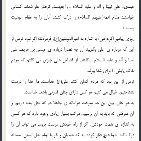
عیسىـ على نبینا و آله و علیه السلام ـ را بفهمند, گرفتار غلو شدند. کسانى
خواستند مقام ائمه(علیهم السلام) را درک کنند, آنان را به مقام الوهیت
رساندند.
روزى پیامبر اکرم(ص) با اشاره به امیرالمومنین(ع), فرمودند: اگر نبود ترس از
این که درباره ى على بگویید آن چه نصارا درباره ى عیسى بن مریمـ على
نبینا و آله و علیه السلام ـ گفتند, از فضایل على چیزى مى گفتم که مردم
خاک پایش را براى شفا ببرند.
ترس از این بود که مردم گمان کنند على(ع) خداست. ما خدا را درست
نشناختیم, خیال مى کنیم هر کس داراى چنان قدرتى باشد, خداست.
به هر حال, بین این حد معرفت عوامانه ى جاهلانه, که مثل بنده داریم, و
آن معرفتى که باید به آن برسیم, مراتب بسیار زیادى وجود دارد که هر کسى
به اندازه ى همت خودش, اگر از راه خودش درست برود, مى تواند آن را
درک کند. شما هیچ فکر کرده اید که شیعیان و تقریبا تمام اهل تسنن, مسئله