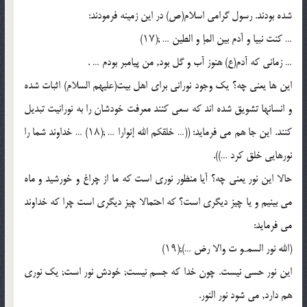
شده بودند. رسول گرامى اسلام(ص) در این زمینه فرمودند:
… کنت نبیا و آدم بین المإ و الطین … ;(۱۷)
… زمانى که آدم(ع) هنوز آب و گل بود, من پیامبر بودم … .
این ها یعنى چه؟ یک وجود نورانى براى اهل بیت(علیهم السلام) اثبات شده
و انسانها تشویق شده اند که سعى کنند معرفت خودشان را به نورانیت تبدیل
کنند. این جا هم مى فرماید: ((… خلقکم الله إنوارا … ;(۱۸) … خداوند شما را
نورهایى خلق کرد …)).
حالا این نور یعنى چه؟ آیا منظور نورى است که ما از چراغ و خورشید و ماه
مى بینیم و یا چیز دیگرى است؟ که احتمالا چیز دیگرى است چرا که خداوند
مى فرماید:
(الله نور السمـو ت والا رض …);(۱۹)
این نور حسى نیست. چون خدا که جسم نیست; خودش نور است; یک نورى
هم دارد, مى شود نور النور.