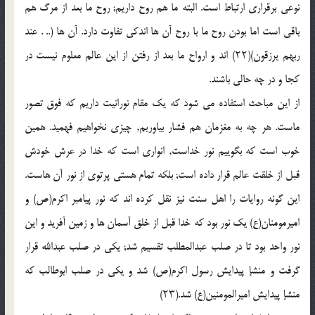
نوعى برقرارى ارتباط است. البته ما هم روح داریم; روح ما بعد از مرگ هم
باقى است اما بودن روح ما با روح آن ها اندکى تفاوت دارد. آن ها (.. . عند
ربهم یرزقون)(۲۲) اند و ارواح ما بعد از رفتن از این عالم معلوم نیست در
کجا و در چه حالى باشند.
از این مباحث استفاده مى شود که یک مقام نورانیت داریم که فوق تصور
ماست. هر چه به مغزمان هم فشار بیاوریم, چیزى نخواهیم فهمید. همین
خوب است که بگوییم نور خداست, انوارى است که خدا در عرش خودش
قبل از خلقت عالم قرار داده است; بلکه تمام هستى پرتوى از نور آن هاست.
این گونه روایات را اهل سنت نیز نقل کرده اند که نور پیامبر اکرم(ص) و
امیرمومنان(ع) یک نور بود که خدا قبل از خلق آسمان ها و زمین آفرید و این
نور واحد بود تا در صلب عبدالمطلب تقسیم شد; یکى در صلب عبدالله قرار
گرفت و منشإ پیدایش رسول اکرم(ص) شد و یکى در صلب ابوطالب که
منشإ پیدایش امیرالمومنین(ع) شد.(۲۳)