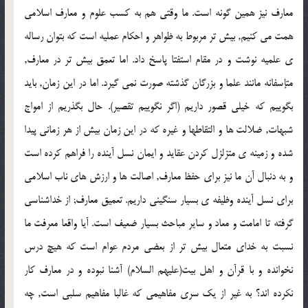
معارف نیز همین گونه است. ما وقتى هم به کسب علوم و معارف اسلامى
همت مى کنیم, بیش تر مربوط به ظواهر و احکام عملیه است که بتوان رساله
ى علمیه نوشت و در مقام استفتا پاسخ داد. اما تعمق بیش تر در معارف,
متإسفانه مانند علما و بزرگان گذشته صورت نمى گیرد. اما در این زمان, باید
بگوییم که خیلى قصور داریم (اگر نگوییم تقصیر). حال بگذریم از امواج
شبهات, ضلالت ها و التقاطها و غیره که در این زمان بیش از هر زمانى پیدا
شده و زمینه ى متزلزل کردن عقاید و ایمان نسل آینده را فراهم کرده است
و به دنبال آن ما نیز براى حفظ معارف, اصالت ها و ارزش هاى ناب اسلامى
براى نسل آینده وظیفه ى بسیار سنگینى داریم. تعمیق معارف; از خداشناسى
گرفته تا امامت و معاد و سایر مباحث بسیار ضعیف است. آیا واقعا معرفت ما
نسبت به خداى متعال بیش تر از بعضى مردم عوام است که هیچ درس
نخوانده و با قرآن و اهل بیت(علیهم السلام) آشنا نبوده و در معارف کار
نکرده اند؟ به غیر از یک سرى مفاهیمى که غالبا مفاهیم سلبى است, چه