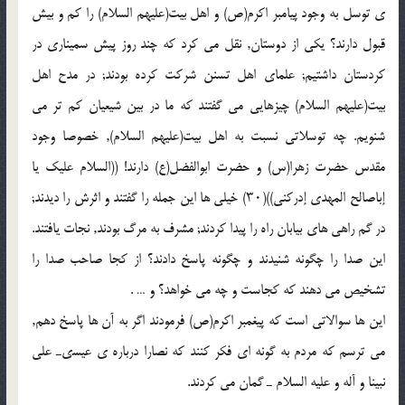
ى توسل به وجود پیامبر اکرم(ص) و اهل بیت(علیهم السلام) را کم و بیش
قبول دارند؟ یکى از دوستان, نقل مى کرد که چند روز پیش سمینارى در
کردستان داشتیم; علماى اهل تسنن شرکت کرده بودند; در مدح اهل
بیت(علیهم السلام) چیزهایى مى گفتند که ما در بین شیعیان کم تر مى
شنویم. چه توسلاتى نسبت به اهل بیت(علیهم السلام), خصوصا وجود
مقدس حضرت زهرا(س) و حضرت ابوالفضل(ع) دارند! ((السلام علیک یا
إباصالح المهدى إدرکنى))(۳۰) خیلى ها این جمله را گفتند و اثرش را دیدند;
در گم راهى هاى بیابان راه را پیدا کردند; مشرف به مرگ بودند, نجات یافتند.
این صدا را چگونه شنیدند و چگونه پاسخ دادند؟ از کجا صاحب صدا را
تشخیص مى دهند که کجاست و چه مى خواهد؟ و … .
این ها سوالاتى است که پیغمبر اکرم(ص) فرمودند اگر به آن ها پاسخ دهم,
مى ترسم که مردم به گونه اى فکر کنند که نصارا درباره ى عیسىـ على
نبینا و آله و علیه السلام ـ گمان مى کردند.