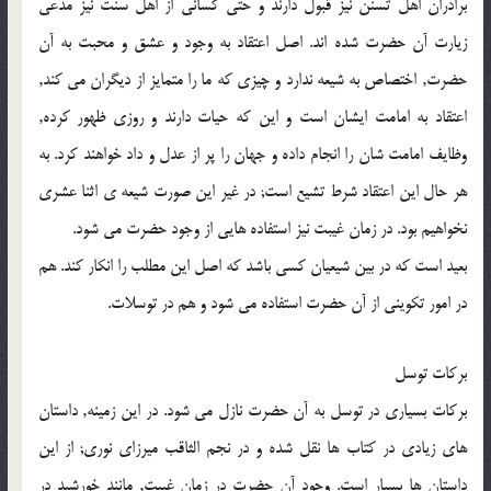
برادران اهل تسنن نیز قبول دارند و حتى کسانى از اهل سنت نیز مدعى
زیارت آن حضرت شده اند. اصل اعتقاد به وجود و عشق و محبت به آن
حضرت, اختصاص به شیعه ندارد و چیزى که ما را متمایز از دیگران مى کند,
اعتقاد به امامت ایشان است و این که حیات دارند و روزى ظهور کرده,
وظایف امامت شان را انجام داده و جهان را پر از عدل و داد خواهند کرد. به
هر حال این اعتقاد شرط تشیع است; در غیر این صورت شیعه ى اثنا عشرى
نخواهیم بود. در زمان غیبت نیز استفاده هایى از وجود حضرت مى شود.
بعید است که در بین شیعیان کسى باشد که اصل این مطلب را انکار کند. هم
در امور تکوینى از آن حضرت استفاده مى شود و هم در توسلات.
برکات توسل
برکات بسیارى در توسل به آن حضرت نازل مى شود. در این زمینه, داستان
هاى زیادى در کتاب ها نقل شده و در نجم الثاقب میرزاى نورى; از این
داستان ها بسیار است. وجود آن حضرت در زمان غیبت, مانند خورشید در