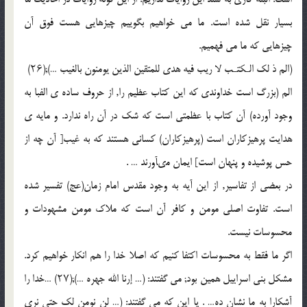
بسیار نقل شده است. ما مى خواهیم بگوییم چیزهایى هست فوق آن
چیزهایى که ما مى فهمیم.
(الم ذ لک الـکتـب لا ریب فیه هدى للمتقین الذین یومنون بالغیب …);(۲۶)
الم (بزرگ است خداوندى که این کتاب عظیم را, از حروف ساده ى الفبا به
وجود آورده) آن کتاب با عظمتى است که شک در آن راه ندارد. و مایه ى
هدایت پرهیزکاران است (پرهیزکاران) کسانى هستند که به غیب[ آن چه از
حس پوشیده و پنهان است] ایمان مىآورند … .
در بعضى از تفاسیر, از این آیه به وجود مقدس امام زمان(عج) تفسیر شده
است. تفاوت اصلى مومن و کافر آن است که ملاک مومن مشهودات و
محسوسات نیست.
اگر ما فقط به محسوسات اکتفا کنیم که اصلا خدا را هم انکار خواهیم کرد.
مشکل بنى اسراییل همین بود; مى گفتند: (… إرنا الله جهره …);(۲۷) …خدا را
آشکارا به ما نشان ده… . یا این که مى گفتند: (… لن نومن لک حتى نرى