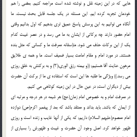
هایى که در این زمینه نقل و نوشته شده است مراجعه کنیم. بعضى را هم
خودمان تجربه کرده ایم. این مسئله در یک جلسه قابل بحث نیست. ما
آنگاه مى توانیم به این پرسش پاسخ عمیق ترى بدهیم که اول بدانیم وقتى
امام حضور دارند چه برکاتى از ایشان به ما مى رسد و در عصر غیبت کدام
یک از این برکات حذف مى شود. متإسفانه معرفت ما و کسانى که مثل بنده
هستند, در مورد امام و مقام امامت بسیار ضعیف است. ما و همه ى خلایق
مرهون عنایت آقا هستیم; ((و بیمنه رزق الورى;(۳) و به برکتش به خلق روزى
مى رسد.)) ویژگى ما طلبه ها این است که استفاده ى ما از برکت آن حضرت
بیش از دیگران است; در عین حال در این زمینه کوتاهى مى کنیم.
در معرفت امام و به خصوص امام زمان(عج) هر شیعه در هر درجه و مرتبه اى
از ایمان که باشد, باید بداند و معتقد باشد که بعد از پیغمبر اکرم(ص) دوازده
امام معصوم(علیهم السلام) داریم; که یکى از آنها غایب و زنده است و روزى
ظهور خواهد کرد. اصل وجود آن حضرت و غیبت و ظهورش را بسیارى از