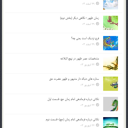
29 اسفند 03
زمان ظهور ؛ نگاهی دیگر (بخش دوم)
29 اسفند 03
فرج نزدیک است یعنی چه؟
29 اسفند 03
مشخصات عصر ظهور در نهج البلاغه
22 شهریور 03
ستاره های دنباله دار مشهور و ظهور حضرت حق
22 شهریور 03
نکاتى درباره فرماندهى امام زمان عج-قسمت اول
22 شهریور 03
نکاتى درباره فرماندهى امام زمان (عج)-قسمت دوم
22 شهریور 03