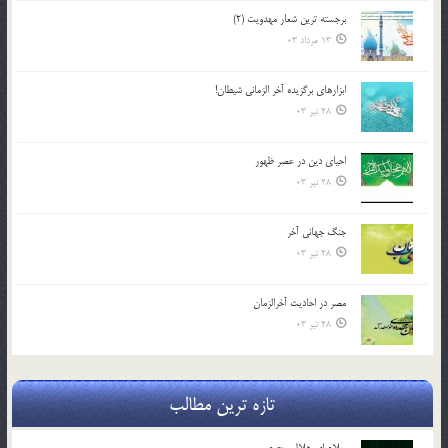
برجسته ترين شعار مهدويت (2)
13 مرداد 03
ابزارهاي برگزيده آخر الزماني شيطان!
28 تیر 03
احياي دين در عصر ظهور
28 تیر 03
جنگ جهاني آخر
28 تیر 03
مصر در احادیث آخرالزمان
28 تیر 03
تازه ترین مطالب
سلام ای هلال محرم