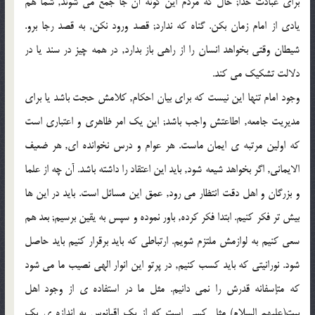
براى عبادت خدا; حال که مردم این گونه آن جا جمع مى شوند, شما هم
یادى از امام زمان بکن. گناه که ندارد; قصد ورود نکن, به قصد رجا برو.
شیطان وقتى بخواهد انسان را از راهى باز بدارد, در همه چیز در سند یا در
دلالت تشکیک مى کند.
وجود امام تنها این نیست که براى بیان احکام, کلامش حجت باشد یا براى
مدیریت جامعه, اطاعتش واجب باشد; این یک امر ظاهرى و اعتبارى است
که اولین مرتبه ى ایمان ماست. هر عوام و درس نخوانده اى, هر ضعیف
الایمانى, اگر بخواهد شیعه شود, باید این اعتقاد را داشته باشد. آن چه از علما
و بزرگان و اهل دقت انتظار مى رود, عمق این مسائل است. باید در این ها
بیش تر فکر کنیم. ابتدا فکر کرده, باور نموده و سپس به یقین برسیم; بعد هم
سعى کنیم به لوازمش ملتزم شویم. ارتباطى که باید برقرار کنیم باید حاصل
شود. نورانیتى که باید کسب کنیم, در پرتو این انوار الهى نصیب ما مى شود
که متإسفانه قدرش را نمى دانیم. مثل ما در استفاده ى از وجود اهل
بیت(علیهم السلام) مثل کسى است که از یک اقیانوس به اندازه ى یک