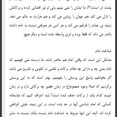
پشت ابر است.(۴) ما ایشان را نمى بینیم ولى او نور افشانى کرده و برکاتش
را نازل مى کند. هم جهان را روشن مى کند و هم حرارت به عالم مى دهد.
زمینه ى حیات را فراهم مى کند و هر کس هر معرفتى نسبت به امام داشته
باشد, مى داند که فقط پرده و ابرى واسطه شده است و دیگر هیچ.
شناخت امام
مشکل این است که وقتى امام هم حاضر باشد, ما درست نمى فهمیم که
امام یعنى چه و داراى چه مقام, برکات و نقشى در تکوین و تشریع مى باشد;
اگر بخواهیم پاسخ این پرسش را بفهمیم, بهتر است که به این پرسش
برگردیم که اصلا وجود معصوم(ع) در زمان حضور چه برکاتى دارد و در زمان
غیبت کدام یک از برکات حذف شده است؟ باید اعتراف کنیم که متإسفانه
کسانى که امام شناسى آنها در حد بنده است, در این زمینه خیلى کوتاهى
کرده اند. البته این تنها مربوط به شناخت امام نیست بلکه; نبست به سایر