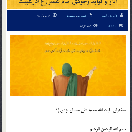
آثار و فواید وجودى امام عصر(ع)درغیبت
خادم اهل البیت
غیبت امام
,
مهدویت
18 مرداد 95
0 دیدگاه
1787بازدید
سخنران : آیت الله محمد تقى مصباح یزدى (1)
بسم الله الرحمن الرحیم