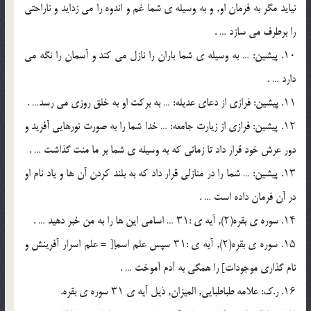
نیاید مگر به فرمان او, و به وسیله ى شما غم و اندوه را مى زداید و ناراحتى
را برطرف مى سازد … .
۱۰. پیشین: … به وسیله ى شما باران را نازل مى کند و آسمان را نگه مى
دارد … .
۱۱. پیشین: فرازى از دعاى عدیله: … به برکت او به خلق روزى مى رسد… .
۱۲. پیشین: فرازى از زیارت جامعه: … خدا شما را به صورت نورهایى آفرید و
دور عرش خود قرار داد تا زمانى که به وسیله ى شما بر ما منت گذاشت … .
۱۳. پیشین: … شما را در منازلى قرار داد که به بلند کردن آن ها و یاد نام او
در آن فرمان داده است … .
۱۴. سوره ى بقره(۲), آیه ى :۳۱ … اسامى این ها را به من خبر دهید … .
۱۵. سوره ى بقره(۲), آیه ى :۳۱ سپس علم اسمإ[ = علم اسرار آفرینش و
نام گذارى موجودات] را همگى به آدم آموخت … .
۱۶. ر.ک: علامه طباطبایى, المیزان, ذیل آیه ى ۳۱ سوره ى بقره.