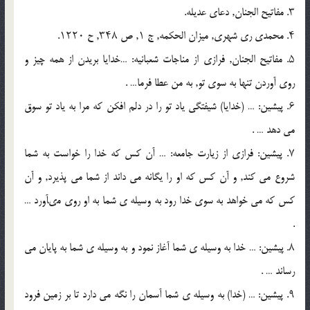
۳. مفاتیح الجنان, دعاى عدیله.
۴. محمدى رى شهرى, میزان الحکمه, ج ۱, ص ۳۴۸, ح ۱۲۲۰.
۵. مفاتیح الجنان, فرازى از مناجات شعبانیه: …خدایا بریدن از همه چیز و
روى آوردن تنها به سوى تو, به من عطا فرما… .
۶. پیشین: … (خدایا) شیفتگى یاد تو را در دلم افکن که مرا به یاد تو سوق
مى دهد … .
۷. پیشین: فرازى از زیارت جامعه: … آن کس که خدا را خواست به شما
شروع مى کند, و آن کس که او را یگانه مى داند از شما مى پذیرد, و آن
کس که مى خواهد به سوى خدا رود به وسیله ى شما به او روى مىآورد …
.
۸. پیشین: … خدا به وسیله ى شما آغاز نمود و به وسیله ى شما به پایان مى
رساند … .
۹. پیشین: … (خدا) به وسیله ى شما آسمان را نگه مى دارد تا بر زمین فرود