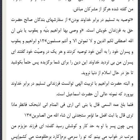
من گفته شده هرگز از مشرکان مباش.
«توصيه به تسليم در برابر خداوند بودن» از سفارشهاي بندگان صالح حضرت
حق به فرزندان خويش است. «و وصي بها ابراهيم بنيّه و يعقوب يا بني ان
الله اصطفي لکم الدين و لا تموتن الا و أنتم مسلمون»12و ابراهيم و يعقوب
و پسران خود را به آئين خود توصيه کردند و هر يک در وصيّت خود گفتند اي
پسران من بي ترديد خداوند اين دين را براي شما برگزيده پس حتماً بکوشيد
تا جز در حال اسلام از دنيا نرويد.
و البته حضرت ابراهيم با تربيت الهي توانست فرزنداني تسليم در برابر خداوند
بپرورد که نمونه عالي آن حضرت اسماعيل است.
فلما بلغ معه السعي قال يا بني اني اري في المنام اني اذبحک فانظر ماذا
تري قال يا ابت افعل ما تؤمر ستجدني ان شاء الله من الصابرين»13
پس چون پسر با او به حد کار و کوشش رسيد گفت: اي فرزند عزيزم من
مرتب در خواب مي بينم که تو را سرمي برم(کارد برحلقومت مي کشم)پس