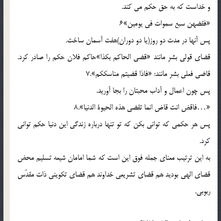
و خداست که به حق حکم مي کند.
«فقضهن سبع سموات في يومين»6
پس آنها در مدت دو روز(يا دو دوران)هفت آسمان ساخت.
قضاي قولي بشر مانند «قضي الحاکم بکذا»حاکم فلان حکم را صادر کرد.
قاضي فعلي بشر مانند: «فاذا قضيتم مناسککم».7
پس چون اعمال و آداب محبتان را بجا آوريد.
«…فاقض انت قاض انما تقضي هذه الحيوة الدنيا».8
پس هر حکمي که تواني بکن که تو تنها درباره زندگي اين دنيا حکم تواني
کرد.
به اين ترتيب معناي جمله فوق اين است که شما امامان شيعه تسليم محض
قضاي الهي بوديد هم قضاي تشريعي خداوند هم قضاي تکويني ذات مقدّس
ربوبي.