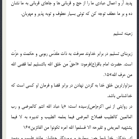
پديد آر و اعمال عبادي ما را از حج و قرباني ها و جاهاي قرباني به ما نشان
ده و بر ما عطف توجه کن که توئي بسيار عطوف و توبه پذير و مهربان.
زمينه تسليم
زيربناي تسليم در برابر خداوند معرفت به ذات مقدّس ربوبي و حکمت و عزّت
است. حضرت امام باقر(ع)فرمود: «احقّ من خلق الله بالتسليم لما قضي الله
من عرف الله»15.
سزاوارترين خلق خدا به گردن نهادن در برابر قضا و فرمان او کسي است که
خداشناس باشد.
در روايتي از نبي اکرم(ص)رسيده است: «يا عباد الله انتم کالمرضي و رب
العالمين کالطبيب فصلاح المرضي فيما يعلمه الطبيب و تدبيره به لا فيما
يشتهيه المريض و تقيرحه الا فسلموا الله امره تکونوا من الفائزين»16
اي بندگان خدا شما چون بيماريد و پروردگار جهانيان مانند طبيب و بهبود