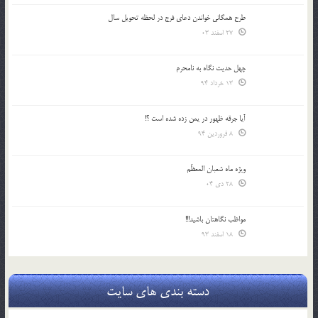
طرح همگانی خواندن دعای فرج در لحظه تحویل سال
27 اسفند 03
چهل حدیث نگاه به نامحرم
13 خرداد 94
آیا جرقه ظهور در یمن زده شده است ؟!
8 فروردین 94
ویژه ماه شعبان المعظّم
28 دی 04
مواظب نگاهتان باشید!!!
18 اسفند 93
دسته بندی های سایت