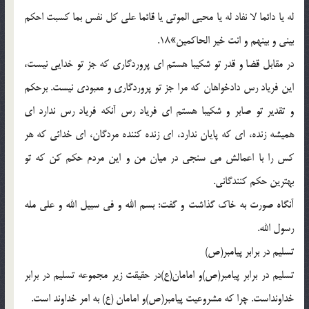
له يا دائما لا نفاد له يا محيي الموتي يا قائما علي کل نفس بما کسبت احکم
بيني و بينهم و انت خير الحاکمين»18.
در مقابل قضا و قدر تو شکيبا هستم اي پروردگاري که جز تو خدايي نيست،
اين فرياد رس دادخواهان که مرا جز تو پروردگاري و معبودي نيست. برحکم
و تقدير تو صابر و شکيبا هستم اي فرياد رس آنکه فرياد رس ندارد اي
هميشه زنده، اي که پايان ندارد، اي زنده کننده مردگان، اي خدائي که هر
کس را با اعمالش مي سنجي در ميان من و اين مردم حکم کن که تو
بهترين حکم کنندگاني.
آنگاه صورت به خاک گذاشت و گفت: بسم الله و في سبيل الله و علي مله
رسول الله.
تسليم در برابر پيامبر(ص)
تسليم در برابر پيامبر(ص)و امامان(ع)در حقيقت زير مجموعه تسليم در برابر
خداونداست. چرا که مشروعيت پيامبر(ص)و امامان (ع) به امر خداوند است.