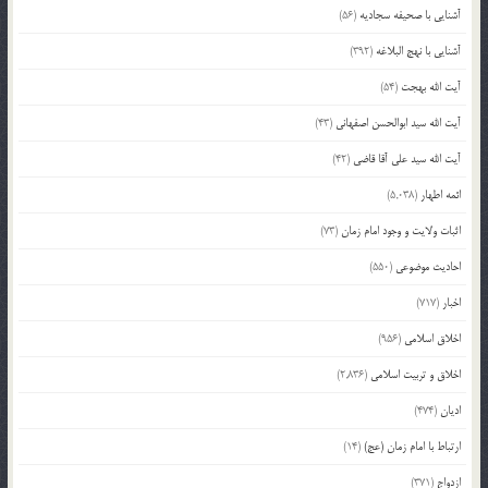
آشنایی با صحیفه سجادیه
(56)
آشنایی با نهج البلاغه
(392)
آیت الله بهجت
(54)
آیت الله سید ابوالحسن اصفهانی
(43)
آیت الله سید علی آقا قاضی
(42)
ائمه اطهار
(5,038)
اثبات ولایت و وجود امام زمان
(73)
احادیث موضوعی
(550)
اخبار
(717)
اخلاق اسلامی
(956)
اخلاق و تربیت اسلامی
(2,836)
ادیان
(474)
ارتباط با امام زمان (عج)
(14)
ازدواج
(371)