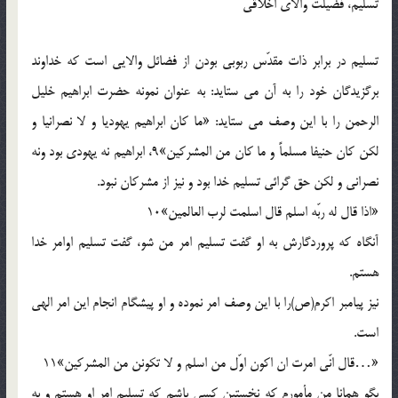
تسليم، فضيلت والاي اخلاقي
تسليم در برابر ذات مقدّس ربوبي بودن از فضائل والايي است که خداوند
برگزيدگان خود را به آن مي ستايد: به عنوان نمونه حضرت ابراهيم خليل
الرحمن را با اين وصف مي ستايد: «ما کان ابراهيم يهوديا و لا نصرانيا و
لکن کان حنيفا مسلماً و ما کان من المشرکين»9، ابراهيم نه يهودي بود ونه
نصراني و لکن حق گرائي تسليم خدا بود و نيز از مشرکان نبود.
«اذا قال له ربّه اسلم قال اسلمت لرب العالمين»10
آنگاه که پروردگارش به او گفت تسليم امر من شو، گفت تسليم اوامر خدا
هستم.
نيز پيامبر اکرم(ص)را با اين وصف امر نموده و او پيشگام انجام اين امر الهي
است.
«…قال انّي امرت ان اکون اوّل من اسلم و لا تکونن من المشرکين»11
بگو همانا من مأمورم که نخستين کسي باشم که تسليم امر او هستم و به