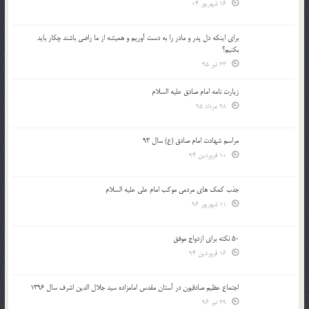
16 شهریور 04
براي اينكه دل پدر و مادر را به دست آوريم و هميشه از ما راضي باشند چكار بايد
بكنيم؟
23 تیر 95
زیارت نامه امام صادق علیه السلام
28 مرداد 95
مراسم شهادت امام صادق (ع) سال 93
10 فروردین 94
جذب کمک های مردمی موکب امام علی علیه السلام
11 شهریور 96
50 نکته برای ازدواج موفق
16 فروردین 94
اجتماع عظیم صادقیون در آستان مقدس امامزاده سید جلال الدین اشرف سال 1396
29 تیر 96