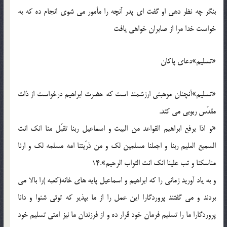
بنگر چه نظر دهي او گفت اي پدر آنچه را مأمور مي شوي انجام ده که به
خواست خدا مرا از صابران خواهي يافت
«تسليم»دعاي پاکان
«تسليم»آنچنان موهبتي ارزشمند است که حضرت ابراهيم درخواست از ذات
مقدّس ربوبي مي کند.
«و اذا يرفع ابراهيم القواعد من البيت و اسماعيل ربنا تقبّل منا انک انت
السميع العليم ربنا و اجعلنا مسلمين لک و من ذرّيتنا امه مسلمه لک و ارنا
مناسکنا و تب علينا انک انت التواب الرحيم».14
و به ياد آوريد زماني را که ابراهيم و اسماعيل پايه هاي خانه(کعبه )را بالا مي
بردند و مي گفتند پروردگارا اين عمل را از ما بپذير که توئي شنوا و دانا
پروردگارا ما را تسليم فرمان خود قرار ده و از فرزندان ما نيز امتي تسليم خود