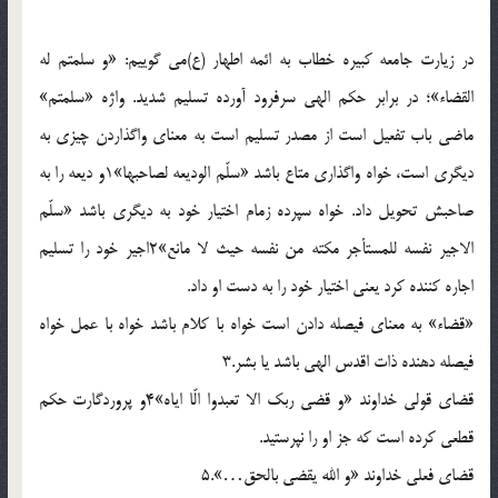
در زيارت جامعه کبيره خطاب به ائمه اطهار (ع)مي گوييم: «و سلمتم له
القضاء»؛ در برابر حکم الهي سرفرود آورده تسليم شديد. واژه «سلمتم»
ماضي باب تفعيل است از مصدر تسليم است به معناي واگذاردن چيزي به
ديگري است، خواه واگذاري متاع باشد «سلّم الوديعه لصاحبها»1و ديعه را به
صاحبش تحويل داد. خواه سپرده زمام اختيار خود به ديگري باشد «سلّم
الاجير نفسه للمستأجر مکته من نفسه حيث لا مانع»2اجير خود را تسليم
اجاره کننده کرد يعني اختيار خود را به دست او داد.
«قضاء» به معناي فيصله دادن است خواه با کلام باشد خواه با عمل خواه
فيصله دهنده ذات اقدس الهي باشد يا بشر.3
قضاي قولي خداوند «و قضي ربک الا تعبدوا الّا اياه»4و پروردگارت حکم
قطعي کرده است که جز او را نپرستيد.
قضاي فعلي خداوند «و الله يقضي بالحق…».5