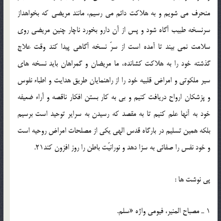
منحرف مي شويم و به هلاکت دائم مي رسيم، مانند مريضي که بخواهداز
سرنسخه طبيب آگاه شود و پس از آن دارو بخورد ناچار چنين مريضي روي
سلامت نمي بيند تا آمده است از سرّ نسخه آگاهي پيدا کند وقت علاج
گذشته خود را به هلاکت کشانده، ما مريضان و گمراهان بايد نسخه هاي
سير ملکوتي و امراض قلبيه خود را از راهنمايان طريق هدايت و اطباء نفوس
و پزشکان ارواح دريافت کنيم و بي به کار بستن افکار ناقصه و آراء ضعيفه
خود به آنها علم کنيم تا به مقصد که رسيدن به سراير توحيد است برسيم
بلکه همين تسليم در بارگاه قدس الهي يکي از مصلحات امراض روحيه است
و خود نفس را صفائي به سزا دهد و نورانيّت باطن را روز افزون کند21.
پي نوشت ها :
1 ـ مصباح المنير، فيومي واژه «سلم.