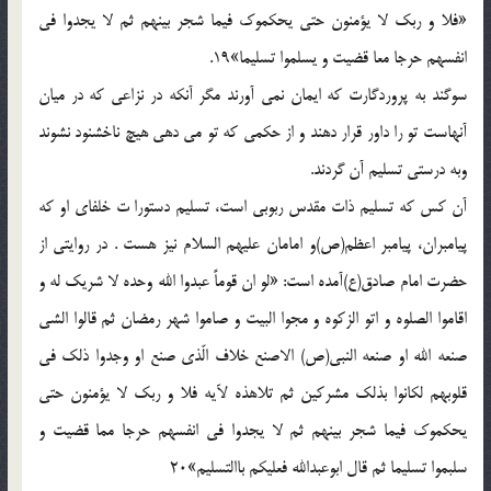
«فلا و ربک لا يؤمنون حتي يحکموک فيما شجر بينهم ثم لا يجدوا في
انفسهم حرجا معا قضيت و يسلموا تسليما»19.
سوگند به پروردگارت که ايمان نمي آورند مگر آنکه در نزاعي که در ميان
آنهاست تو را داور قرار دهند و از حکمي که تو مي دهي هيچ ناخشنود نشوند
وبه درستي تسليم آن گردند.
آن کس که تسليم ذات مقدس ربوبي است، تسليم دستورا ت خلفاي او که
پيامبران، پيامبر اعظم(ص)و امامان عليهم السلام نيز هست . در روايتي از
حضرت امام صادق(ع)آمده است: «لو ان قوماً عبدوا الله وحده لا شريک له و
اقاموا الصلوه و اتو الزکوه و مجوا البيت و صاموا شهر رمضان ثم قالوا الشي
صنعه الله او صنعه النبي(ص) الاصنع خلاف الّذي صنع او وجدوا ذلک في
قلوبهم لکانوا بذلک مشرکين ثم تلاهذه لآيه فلا و ربک لا يؤمنون حتي
يحکموک فيما شجر بينهم ثم لا يجدوا في انفسهم حرجا مما قضيت و
سلبموا تسليما ثم قال ابوعبدالله فعليکم باالتسليم»20