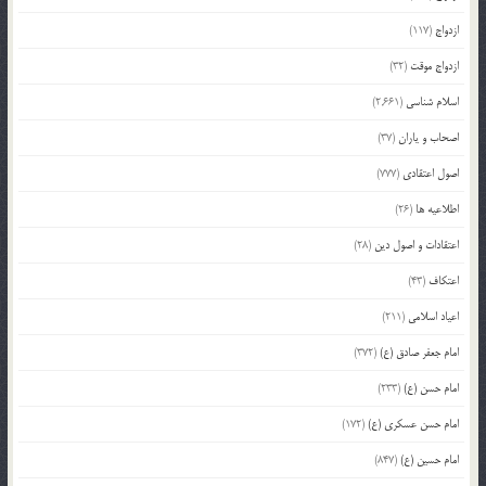
ازدواج
(117)
ازدواج موقت
(32)
اسلام شناسی
(2,661)
اصحاب و یاران
(37)
اصول اعتقادی
(777)
اطلاعیه ها
(26)
اعتقادات و اصول دین
(28)
اعتکاف
(43)
اعیاد اسلامی
(211)
امام جعفر صادق (ع)
(372)
امام حسن (ع)
(233)
امام حسن عسکری (ع)
(172)
امام حسین (ع)
(847)