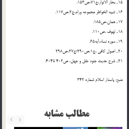
15ـ بحار الانوار،ج71،ص153.
16ـ تنبيه الخواطر مجموعه ورام،ج2،ص117.
17ـ همان،ص185.
18ـ لهوف ،ص110.
19ـ سوره نساء،آيه65.
20ـ اصول کافي ،ج1،ص290؛ج27،ص298
21ـ شرح حديث جنود عقل و جهل، ص402 تا404.
منبع: پاسدار اسلام شماره 342
مطالب مشابه