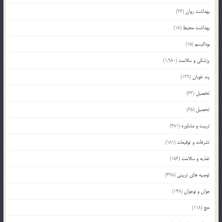
بهداشت روان
(26)
بهداشت محیط
(18)
بودائیسم
(15)
پزشکی و سلامت
(1,980)
پند خوبان
(129)
تحصیل
(62)
تحصیل
(65)
تربیت و مشاوره
(481)
تشرفات و توقیعات
(181)
تغذیه و سلامت
(156)
توصیه های تربیتی
(498)
جوان و نوجوان
(148)
حج
(118)