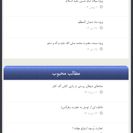
ویژه میلاد امام حسین علیه السلام
2 بهمن 04
ویژه ماه شعبان المعظّم
28 دی 04
ویژه مبعث حضرت محمد صلی الله علیه و اله و سلم
25 دی 04
مطالب محبوب
نمادهای شیطان پرستی در بازی کلش آف کلنز
11 مرداد 94
خاطره ای از توسل به حضرت زهرا(س)
23 خرداد 94
تجارت پُرسود ازدواج موقت !