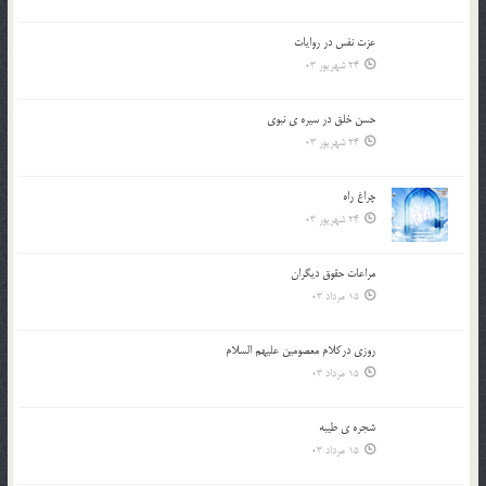
عزت نفس در روايات
24 شهریور 03
حسن خلق در سيره ي نبوي
24 شهریور 03
چراغ راه
24 شهریور 03
مراعات حقوق ديگران
15 مرداد 03
روزي دركلام معصومين عليهم السلام
15 مرداد 03
شجره ي طيبه
15 مرداد 03