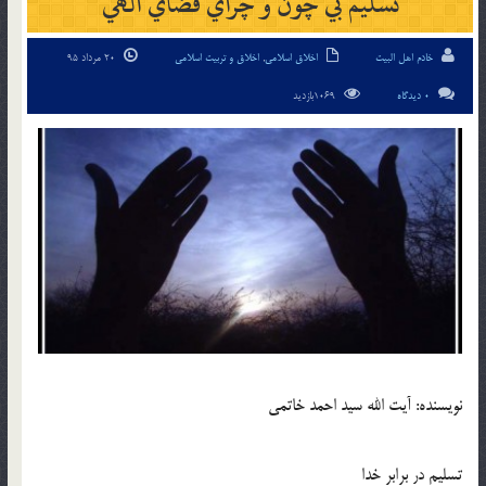
تسليم بي چون و چراي قضاي الهي
خادم اهل البیت
اخلاق اسلامی
,
اخلاق و تربیت اسلامی
20 مرداد 95
0 دیدگاه
1069بازدید
نويسنده: آيت الله سيد احمد خاتمي
تسليم در برابر خدا