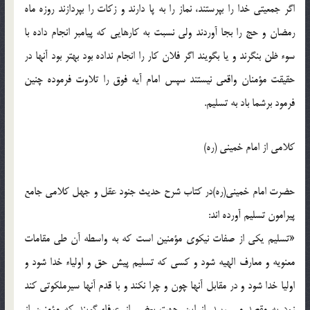
اگر جمعيتي خدا را بپرستند، نماز را به پا دارند و زکات را بپردازند روزه ماه
رمضان و حج را بجا آوردند ولي نسبت به کارهايي که پيامبر انجام داده با
سوء ظن بنگرند و يا بگويند اگر فلان کار را انجام نداده بود بهتر بود آنها در
حقيقت مؤمنان واقعي نيستند سپس امام آيه فوق را تلاوت فرموده چنين
فرمود برشما باد به تسليم.
کلامي از امام خميني (ره)
حضرت امام خميني(ره)در کتاب شرح حديث جنود عقل و جهل کلامي جامع
پيرامون تسليم آورده اند:
«تسليم يکي از صفات نيکوي مؤمنين است که به واسطه آن طي مقامات
معنويه و معارف الهيه شود و کسي که تسليم پيش حق و اولياء خدا شود و
اوليا خدا شود و در مقابل آنها چون و چرا نکند و با قدم آنها سيرملکوتي کند
زود به مقصد مي رسد. از اين جهت بعضي از عرفاء گويند که مؤمنين از