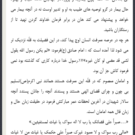
حال بيمار در گرو توصيه هاي طبيب به او و تدبير اوست نه در آنچه بيمار مي
خواهد و پيشنهاد مي کند هان در برابر فرمان خداوند گردن نهيد تا از
رستگاران باشيد.
هر چه در عرصه معرفت انسان اوج پيدا کند، در اين فضيلت به قلّه نزديک تر
مي شود لذا آمده است که : امام صادق (ع)فرمود: «لم يکن رسول الله يقول
لشي قد مضي لو کان غيره»17.رسول خدا درباره کاري که گذشته بود نمي
فرمود کاش جز آن بود.
و امامان معصوم که در قلّه اين معرفت هستند همانند نبي اکرم(ص)تسليم
بي چون و چراي قضاي الهي هستند و پسندند آنچه را جانان پسندد آنچه
سالار شهيدان در آخرين لحظات عمر مبارکش فرمود در حقيقت زبان حال و
زبان قال همه امامان است.
«…صبراً علي قضائک يا رب لا اله سواک يا غياث لمستغيثين.»
«مالي رب سواک و لا معبود غيرک صبراً علي حکمک يا غياث من لا غياث