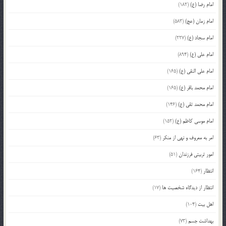
امام رضا (ع)
(182)
امام زمان (عج)
(583)
امام سجاد (ع)
(227)
امام علی (ع)
(894)
امام علی النقی (ع)
(165)
امام محمد باقر (ع)
(165)
امام محمد تقی (ع)
(146)
امام موسی کاظم (ع)
(152)
امر به معروف و نهی از منکر
(63)
امور تربیتی فرزندان
(51)
انتظار
(164)
انتظار از دیدگاه شخصیت ها
(17)
اهل بیت
(104)
بهداشت جسم
(73)