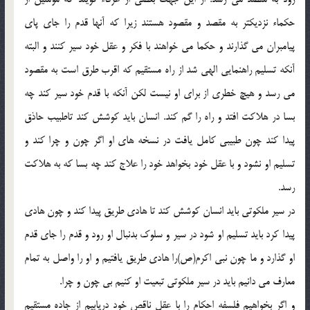
حکماء نزديکتر به مقصد و مقصود هستند زيرا که آنها قدم را جاي پاي
پيامبران مي گذارند و حکما مي خواهند با فکر و عقل خود سير کنند و البته
آنکه تسليم راهنمايي الهي شد از راه مستقيم که اقرب طرق است به مقصود
مي رسد و هيچ خطري از براي او نيست لکن آنکه با قدم خود سير کند چه
بسا در هلاکت افتد و راه را گم کند. انسان بايد کوشش کند تاطبيب حاذق
پيدا کند چون طبيبي کامل يافت در نسخه هاي او اگر چون و چرا کند و
تسليم او نشود و با عقل خود بخواهد خود را علاج کند چه بسا که به هلاکت
رسد.
در سير ملکوتي بايد انسان کوشش کند تا هادي طريق پيدا کند و چون هادي
پيدا کرد بايد تسليم او شود در سير و سلوک بدنبال او رود و قدم را جاي قدم
او گذارد و ما چون نبي اکرم(ص)را هادي طريق يافتيم و او را واصل به تمام
معارف مي دانيم بايد در سير ملکوتي تبعيت او کنيم بي چون و چرا.
و اگر بخواهيم فلسفه احکام را با عقل ناقص خود دريابيم از جاده مستقيم