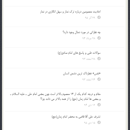
احادیث معصومین درباره ترک نماز و سهل انگاری در نماز
29 آذر 95
چه نظراتی در مورد دجال وجود دارد؟
28 مرداد 94
سوالات طبی و پاسخ های امام صادق(ع)
28 اسفند 93
«نفس» خطرناک ترین دشمن انسان
26 اسفند 93
مقام و درجه كدام يك از 14 معصوم بالاتر است چون بعضي امام علي ـ عليه السلام ـ
و بعضي ها امام زمان (عج) را از همه بالاتر مي دانند چرا؟
12 دی 94
تشرف علي آقا قاضي به محضر امام زمان(عج)
15 دی 95