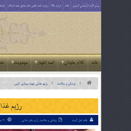
بِسْمِ اللَّـهِ الرَّحْمَـٰنِ الرَّحِيمِ
خانه
درباره ما
زیارت نامه خاص امام صادق علیه السلام
فراخو
خانه
کلام جاودان
ائمه اطهار
مهدویت
حد
پزشکی و سلامت
رژیم غذایی جهت بیماری کرون
رژیم غذا
خادم اهل البیت
پزشکی و سلامت
,
رژیم های غذایی
21 مرداد 95