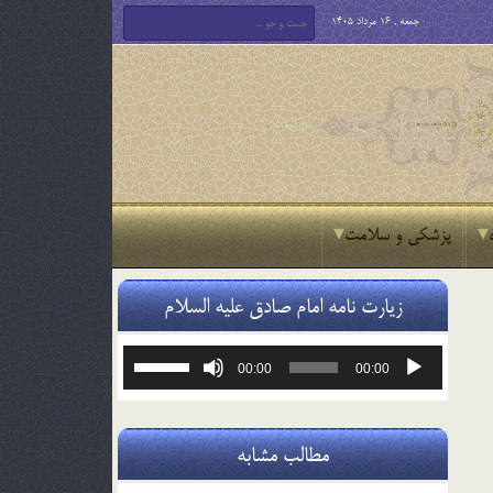
جمعه , 16 مرداد 1405
پزشکی و سلامت
زیارت نامه امام صادق علیه السلام
پخش‌کننده
برای
00:00
00:00
صوت
افزایش
یا
کاهش
صدا
مطالب مشابه
از
کلیدهای