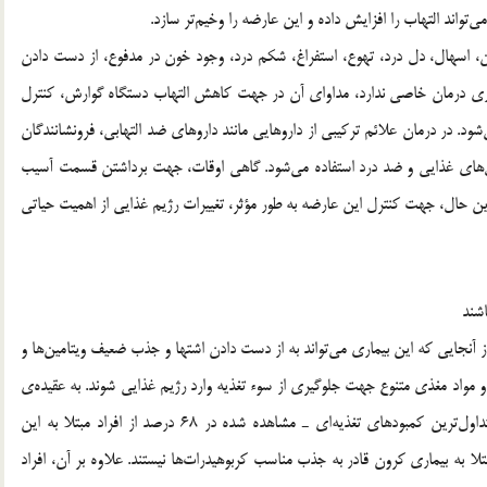
‌تواند التهاب را افزایش داده و این عارضه را وخیم‌تر سازد.
، اسهال، دل درد، تهوع، استفراغ، شکم درد، وجود خون در مدفوع، از دست دادن
ماری درمان خاصی ندارد، مداوای آن در جهت کاهش التهاب دستگاه گوارش، کنترل
ود. در درمان علائم ترکیبی از داروهایی مانند داروهای ضد التهابی، فرونشانندگان
ل‌های غذایی و ضد درد استفاده می‌شود. گاهی اوقات، جهت برداشتن قسمت آسیب
این حال، جهت کنترل این عارضه به طور مؤثر، تغییرات رژیم غذایی از اهمیت حیاتی
اشند
ز آنجایی که این بیماری می‌تواند به از دست دادن اشتها و جذب ضعیف ویتامین‌ها و
 مواد مغذی متنوع جهت جلوگیری از سوء تغذیه وارد رژیم غذایی شوند. به عقیده‌ی
بنیاد بیماری‌های کولیت و کرون آمریکا (CCFA)، یکی از متداول‌ترین کمبودهای تغذیه‌ای ـ مشاهده شده در 68 درصد از افراد مبتلا به این
. همچنین، 40 درصد از بیماران مبتلا به بیماری کرون قادر به جذب مناسب کربوهیدرات‌ها نیستند. علاوه بر آن، افراد