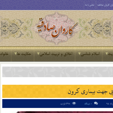
ان کاروان صادقیه
تماس با ما
یث
اسلام شناسی
اخلاق و تربیت اسلامی
حکایت ها
خانواده
یی جهت بیماری کرون
0 دیدگاه
1628بازدید