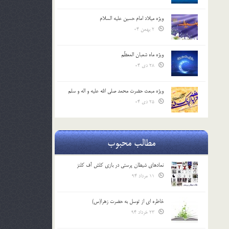
ویژه میلاد امام حسین علیه السلام
2 بهمن 04
ویژه ماه شعبان المعظّم
28 دی 04
ویژه مبعث حضرت محمد صلی الله علیه و اله و سلم
25 دی 04
مطالب محبوب
نمادهای شیطان پرستی در بازی کلش آف کلنز
11 مرداد 94
خاطره ای از توسل به حضرت زهرا(س)
23 خرداد 94