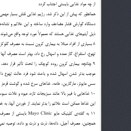
از چه مواد غذایی بایستی اجتناب گردد
همانطور که پیش از این ذکر شد، رژیم غذایی نقش بسیار مهمی در
دستگاه گوارش فشار مضاعف وارد ساخته و این علائم و نشانه‌ها
ذیل آیتم‌های غذایی هستند که معمولاً مورد توجه واقع می‌شوند 
8 بسیاری از افراد مبتلا به بیماری کرون نسبت به مصرف گلو
تهوع، استفراغ، گاز معده و اسهال رخ داد، بهتر است مصرف آنها را
9 چنانچه بیماری کرون روده کوچک را تحت تأثیر قرار دهد
موجب بدتر شدن اسهال شده و باعث شود فرد حالت تهوع داشت
سس مایونز، مارگارین، خامه، غذاهای سرخ شده و گوشت قرمز خو
10 غذاهایی با فیبر بالا مانند سبزیجات تازه، میوه و غلات سب
این غذاها ممکن است علائم را بدتر نمایند. از خوردن آنها، ب
11 به گفته‌ی کلینیک مای
همچنین، مصرف آجیل، دانه‌ها، ذرت و ذرت بو داده، توصیه نم