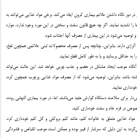
 دور نگاه داشتن علائم بیماری کرون ایفاء می‌کند. برخی مواد غذایی می‌توانند به
 را تشدید نمایند. اگر چه هیچ قانون سفت و سختی در این مورد وجود ندارد، موارد
و توصیه می‌شود در این بیماری از مصرف آنها اجتناب شود.
کز آلرژی دارند. بنابراین، چنانچه پس از مصرف محصولات لبنی علائمی همچون نفخ،
 به حداقل برسانید و یا به طور کامل قطع نمایید.
، آنگاه موجب ایجاد مشکل در هضم و جذب چربی خواهد شد. این حالت می‌تواند
ه باشد. بنابراین، توصیه می‌شود که از مصرف مواد غذایی پرچرب همچون کره،
دداری نمایید.
وس‌دار برای سلامت دستگاه گوارش مفید می‌باشند. اما، در مورد بیماری التهابی روده،
ه خصوص در فرم خام و سفت خودداری کنید.
و Mayo Clinic بایستی از مصرف مواد غذایی متعلق به خانواده کلم، مانند کلم بروکلی و گل کلم خودداری کرد.
ی‌گردد به این دلیل که سرشار از فیبر بوده و ممکن است موجب انقباض و فشردگی