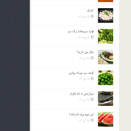
کشک
3 مرداد 03
فوايد سبزيجات برگ سبز
3 مرداد 03
جگر ميل داريد؟
18 تیر 03
گوجه سبز، نوبرانه بهاري
18 تیر 03
مرواريدي به نام خاويار
18 تیر 03
اين ميوه ويژه تابستانه !
18 تیر 03