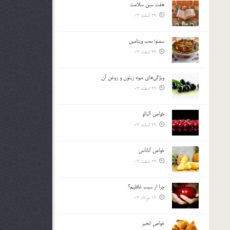
هفت سين سلامت
بالا
29 اسفند 03
و
پایین
استفاده
سمنو؛ بمب ويتامين
کنید.
29 اسفند 03
ويژگي‌هاي ميوه زيتون و روغن آن
29 اسفند 03
خواص آلبالو
29 اسفند 03
خواص آناناس
29 اسفند 03
چرا از سيب غافليم؟
19 مرداد 03
خواص انجير