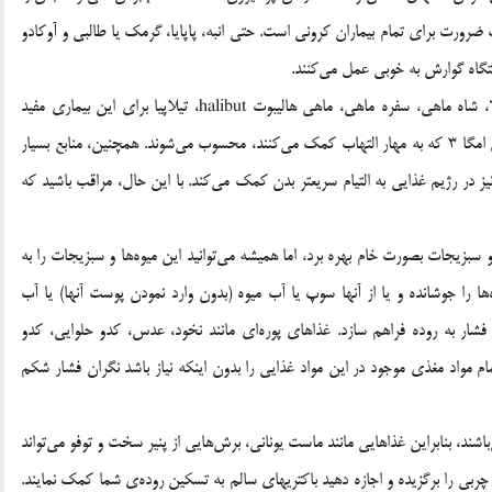
 ضرورت برای تمام بیماران کرونی است. حتی انبه، پاپایا، گرمک یا طالبی و آوکادو
تگاه گوارش به خوبی عمل می‌کنند.
3 ماهی‌های بخارپز، آب پز، پخته شده و کبابی مانند قزل آلا، شاه ماهی، سفره ماهی، ماهی هالیبوت halibut، تیلاپیا برای این بیماری مفید
می‌باشند. و گزینه‌هایی عالی به هنگام تأمین چربی‌های ضروری امگا 3 که به مهار التهاب کمک می‌کنند، محسوب می‌شوند. همچنین، منابع بسیار
ز در رژیم غذایی به التیام سریعتر بدن کمک می‌کند. با این حال، مراقب باشید که
 و سبزیجات بصورت خام بهره برد، اما همیشه می‌توانید این میوه‌ها و سبزیجات را به
ها را جوشانده و یا از آنها سوپ یا آب میوه (بدون وارد نمودن پوست آنها) یا آب
 فشار به روده فراهم سازد. غذاهای پوره‌ای مانند نخود، عدس، کدو حلوایی، کدو
هویج، کاهوی کره‌ای و هویج وحشی parsnips، و تمام مواد مغذی موجود در این مواد غذایی را بدون اینکه نیاز باشد نگران فشار شکم
باشند، بنابراین غذاهایی مانند ماست یونانی، برش‌هایی از پنیر سخت و توفو می‌تواند
ی را برگزیده و اجازه دهید باکتریهای سالم به تسکین روده‌ی شما کمک نمایند.