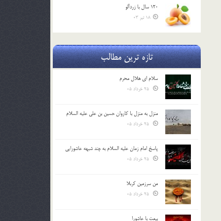
120 سال با زردآلو
18 تیر 03
تازه ترین مطالب
سلام ای هلال محرم
25 خرداد 05
منزل به منزل با کاروان حسین بن علی علیه السلام
25 خرداد 05
پاسخ امام زمان علیه السلام به چند شبهه عاشورایی
25 خرداد 05
من سرزمین کربلا
25 خرداد 05
بیعت با عاشورا