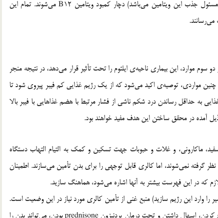
مبتلا به بیماری کرون در ناحیه‌ی ایلئوم (ناحیه‌ی روده‌ای که مسئول جذب این ویتامین می‌باشد) دچار کمبود ویتامین B12 می‌شوند. تمام این
 می‌رسانند.
 دو سوم موارد، این بیماری ناحیه‌ی ایلئوم را تحت تأثیر قرار می‌دهد، در نتیجه منجر
ر چنین مواردی، توصیه‌ی اکید می‌شود که از یک رژیم غذایی کم فیبر پیروی شود تا
 غذایی به حداقل رساندن درد شکم ناشی از فشار مرتبط با هضم غذاهایی با فیبر بالا
 ذیل آمده در محقق ساختن این هدف مفید خواهند بود.
سفید، ماکارونی، و غلات و حبوبات جهت تسکین و کمک به التیام التهاب دستگاه
نظر گرفته نمی‌شوند، اما کالری قابل توجهی را برای بدن تأمین می‌سازند. اطمینان
ازم که در این فهرست بیشتر به آنها اشاره می‌شود، هماهنگ سازید.
 شیر را وارد این رژیم سازید) منبع غنی از تأمین کالری مورد نیاز در این وضعیت است.
موز به آسانی جذب می‌شود و سرشار از پتاسیم می‌باشد. استفراغ کردن، اسهال داشتن و تحت درمان پردنیزون prednisone بودن، می‌تواند بدن را