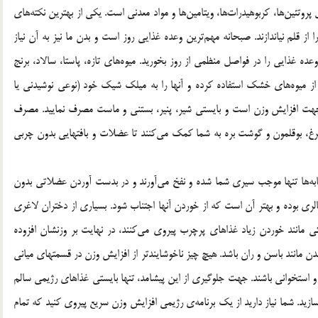
وتئین‌ها، کربوهیدرات‌ها، ویتامین‌ها و مواد معدنی است. یکی از بهترین نکته‌های
 قلم نیاندازند. صبحانه مهم‌ترین وعده غذایی روز است و بدن ما نیز به آن نیاز
رد. بجای خوردن تنها دو وعده‌ی غذایی کامل در روز، 6-5 وعده غذایی را در فواصل منظمی از روز بخورید. میوه‌های تازه، پاستا، سالاد، برنج
از میوه‌های خشک استفاده کرده و آنها را به میلک شیک خود (نوعی نوشیدنی یا
جهت افزایش وزن است و بایستی شیر، پنیر، بستنی و ماست مصرف نمایید. مصرف
 مرغ، بوقلمون و گوشت بره به شما کمک می‌کنند تا عضلات و بافتهایی بدون چربی
وشابه‌ها تنها موجب سیری شما شده و نفخ می‌آورند و در بدست آوردن عضلاتی بدون
‌ بوده و بهتر آن است که از خوردن آنها اجتناب شود. بسیاری از دختران لاغری
انند خوردن زیاد غذاهای پرچرب پیروی می‌کنند، در نهایت بر وزنشان افزوده
بدن مانند باسن و ران باشد. هیچ چیز ناخوشایندتر از افزایش وزن در قسمتهای میانی
استخوانی باشند. جهت جلوگیری از این پیشامد، تنها بایستی غذاهای رژیمی سالم
زید. شما نیاز دارید از یک برنامه‌ی رژیمی افزایش وزن سریع پیروی کنید که تمام