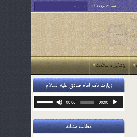
شنبه , 17 مرداد 1405
پزشکی و سلامت
زیارت نامه امام صادق علیه السلام
پخش‌کننده
برای
00:00
00:00
صوت
افزایش
یا
کاهش
صدا
مطالب مشابه
از
کلیدهای