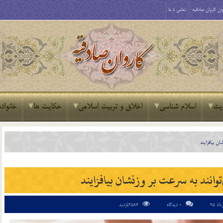
ان کاروان صادقیه
تماس با ما
یث
اسلام شناسی
اخلاق و تربیت اسلامی
حکایت ها
خانواده
ان بیافزایند
وانند به سرعت بر وزنشان بیافزایند
0 دیدگاه
2587بازدید