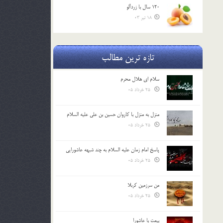
120 سال با زردآلو
18 تیر 03
تازه ترین مطالب
سلام ای هلال محرم
25 خرداد 05
منزل به منزل با کاروان حسین بن علی علیه السلام
25 خرداد 05
پاسخ امام زمان علیه السلام به چند شبهه عاشورایی
25 خرداد 05
من سرزمین کربلا
25 خرداد 05
بیعت با عاشورا