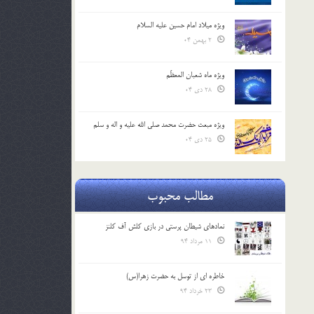
ویژه میلاد امام حسین علیه السلام
2 بهمن 04
ویژه ماه شعبان المعظّم
28 دی 04
ویژه مبعث حضرت محمد صلی الله علیه و اله و سلم
25 دی 04
مطالب محبوب
نمادهای شیطان پرستی در بازی کلش آف کلنز
11 مرداد 94
خاطره ای از توسل به حضرت زهرا(س)
23 خرداد 94