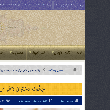
بِسْمِ اللَّـهِ الرَّحْمَـٰنِ الرَّحِيمِ
خانه
درباره ما
زیارت نامه خاص امام صادق علیه السلام
فراخو
خانه
کلام جاودان
ائمه اطهار
مهدویت
حد
پزشکی و سلامت
چگونه دختران لاغر می‌توانند به سرعت بر وزنش
چگونه دختران لاغر می‌ت
خادم اهل البیت
پزشکی و سلامت
,
رژیم های غذایی
21 مرداد 95