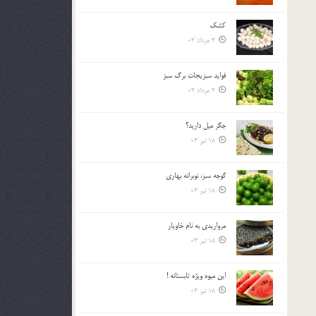
کشک
3 مرداد 03
فوايد سبزيجات برگ سبز
3 مرداد 03
جگر ميل داريد؟
18 تیر 03
گوجه سبز، نوبرانه بهاري
18 تیر 03
مرواريدي به نام خاويار
18 تیر 03
اين ميوه ويژه تابستانه !
18 تیر 03