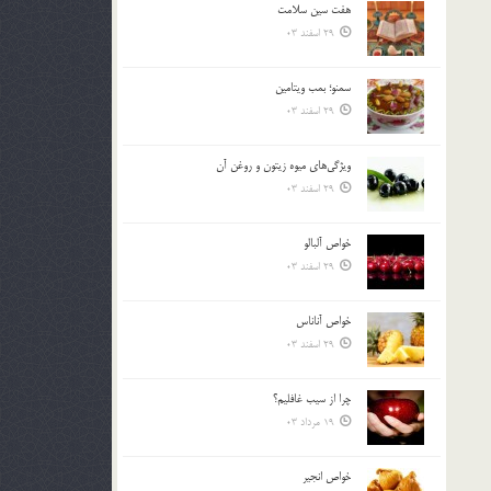
هفت سين سلامت
بالا
29 اسفند 03
و
پایین
استفاده
سمنو؛ بمب ويتامين
کنید.
29 اسفند 03
ويژگي‌هاي ميوه زيتون و روغن آن
29 اسفند 03
خواص آلبالو
29 اسفند 03
خواص آناناس
29 اسفند 03
چرا از سيب غافليم؟
19 مرداد 03
خواص انجير