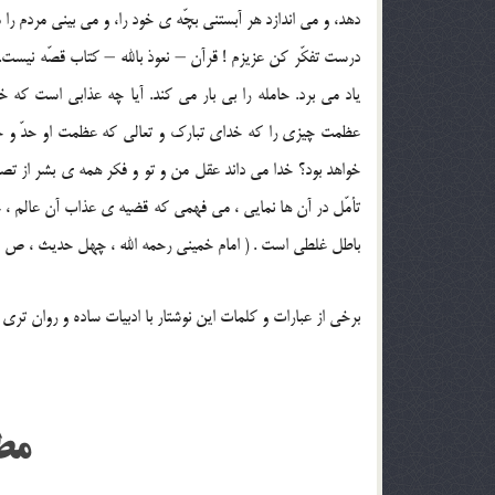
دهد، و مى اندازد هر آبستنى بچّه ی خود را، و مى بينى مردم 
درست تفكّر كن عزيزم ! قرآن – نعوذ بالله – كتاب قصّه نيست.
ياد مى برد. حامله را بى بار مى كند. آيا چه عذابى است كه 
عظمت چيزى را كه خداى تبارك و تعالى كه عظمت او حدّ و حص
خواهد بود؟ خدا مى داند عقل من و تو و فكر همه ی بشر از تص
تأمّل در آن ها نمايى ، مى فهمى كه قضيه ی عذاب آن عالم ، 
باطل غلطى است . ( امام خمینی رحمه الله ، چهل حديث ، ص 20 و 21)
برخی از عبارات و کلمات این نوشتار با ادبیات ساده و روان تری
مط