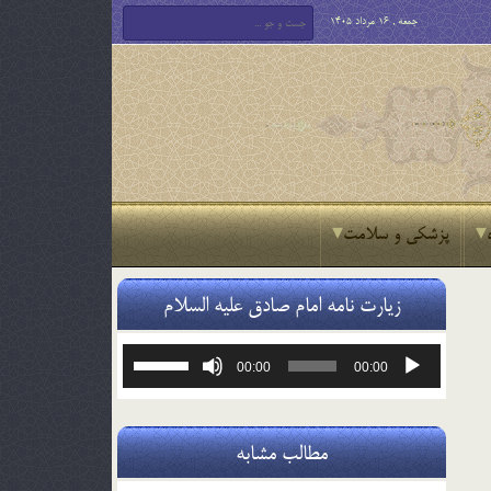
جمعه , 16 مرداد 1405
پزشکی و سلامت
زیارت نامه امام صادق علیه السلام
پخش‌کننده
برای
00:00
00:00
صوت
افزایش
یا
کاهش
صدا
مطالب مشابه
از
کلیدهای