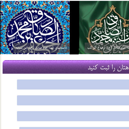
ئمه: امام صادق (ع): گره گشائی
داستانهای ائمه: امام صادق (ع): توحید مفضل
21 مرداد 03
هتان را ثبت کنید