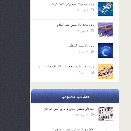
ویژه نامه میلاد سه خورشید دشت کربلا
2 بهمن 04
ویژه میلاد امام حسین علیه السلام
2 بهمن 04
ویژه ماه شعبان المعظّم
28 دی 04
ویژه مبعث حضرت محمد صلی الله علیه و اله و سلم
25 دی 04
مطالب محبوب
نمادهای شیطان پرستی در بازی کلش آف کلنز
11 مرداد 94
خاطره ای از توسل به حضرت زهرا(س)