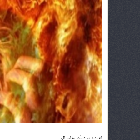
انديشه در شدّت عذاب الهى :