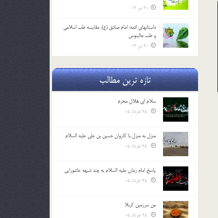
20 تیر 03
داستانهای ائمه: امام صادق (ع): مقایسه طب اسلامی
و طب جالینوس
20 تیر 03
تازه ترین مطالب
سلام ای هلال محرم
25 خرداد 05
منزل به منزل با کاروان حسین بن علی علیه السلام
25 خرداد 05
پاسخ امام زمان علیه السلام به چند شبهه عاشورایی
25 خرداد 05
من سرزمین کربلا
25 خرداد 05