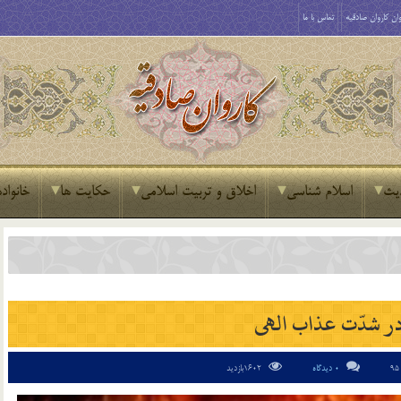
ان کاروان صادقیه
تماس با ما
یث
اسلام شناسی
اخلاق و تربیت اسلامی
حکایت ها
خانواده
در شدّت عذاب الهى
0 دیدگاه
1602بازدید