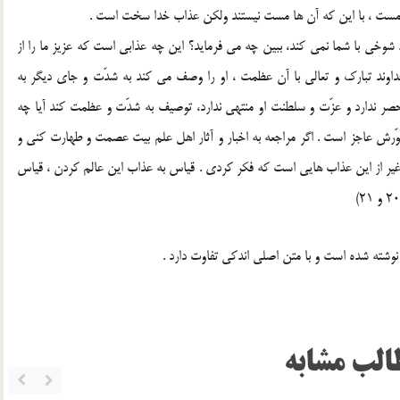
را مست ، با اين كه آن ها مست نيستند ولكن عذاب خدا سخت است .
 شوخى با شما نمى كند، ببين چه مى فرمايد؟ اين چه عذابى است كه عزيز ما را از
خداوند تبارك و تعالى با آن عظمت ، او را وصف مى كند به شدّت و جاى ديگر به
ر ندارد و عزّت و سلطنت او منتهى ندارد، توصيف به شدّت و عظمت كند آيا چه
وّرش عاجز است . اگر مراجعه به اخبار و آثار اهل علم بيت عصمت و طهارت كنى و
غير از اين عذاب هايى است كه فكر كردى . قياس به عذاب اين عالم كردن ، قياس
 نوشته شده است و با متن اصلی اندکی تفاوت دارد .
الب مشابه