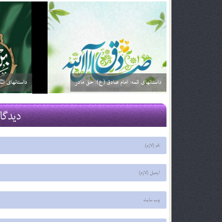
داستانهای ائمه: امام صادق (ع): خیارفروش
داستان های ا
29 اسفند 03
29 اسفند 03
دیدگا