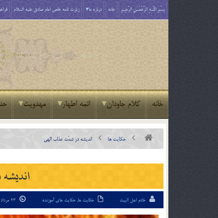
بِسْمِ اللَّـهِ الرَّحْمَـٰنِ الرَّحِيمِ
خانه
درباره ما
زیارت نامه خاص امام صادق علیه السلام
فراخو
خانه
کلام جاودان
ائمه اطهار
مهدویت
حد
حکایت ها
انديشه در شدّت عذاب الهى
انديشه 
خادم اهل البیت
حکایت ها
,
حکایت های آموزنده
23 مرداد 95