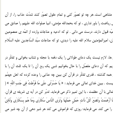
متناهى است. هر چه تو تصوّر كنى و تمام عقول تصوّر كنند شدّت عذاب را، از آن
اضت را باور ندارى ، تو كه بحمدالله مؤمنى، انبيا صلوات الله عليهم را صادق مى
ميّه قبول دارند، درست مى دانى . تو كه ادعيه و مناجات وارده از ائمّه ی معصومين
 اميرالمؤمنين سلام الله عليه را ديدى، تو كه مناجات سيّد السّاجدين عليه السّلام
 ها، لازم نيست يك دعاى طولانى را يك دفعه با عجله و شتاب بخوانى و تفكّر در
داريم كه آن دعاى مفصّل را با حال بخوانيم شبى يك ربع آن را تا يك ثلث آن را با
مه گذشته ، قدرى تفكّر در قرآن كن ببين چه عذابى را وعده كرده كه اهل جهنّم
بين خداى تعالى مى فرمايد : « يَا حَسْرَتَى علَى مَا فَرَّطتُ فِي جَنبِ اللَّهِ » (
 ؟ كه خداى تعالى با آن عظمت ، با اين تعبير ذكر مى فرمايد. تدبّر كن در آيه ی شريفه ی قرآن.
 أَرْضَعَتْ وَتَضَعُ كُلُّ ذَاتِ حَمْلٍ حَمْلَهَا وَتَرَى النَّاسَ سُكَارَى وَمَا هُم بِسُكَارَى وَلَكِنَّ
( سوره ی حج ، آيه ی2 ) وصف روز قيامت را مى كند. مى فرمايد: روزى كه فراموش مى كند هر شير دهى از آن چه شير مى