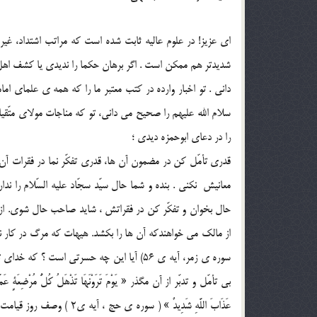
اى عزيز! در علوم عاليه ثابت شده است كه مراتب اشتداد، غير 
شديدتر هم ممكن است . اگر برهان حكما را نديدى يا كشف اهل ري
دانى . تو اخبار وارده در كتب معتبر ما را كه همه ی علماى اما
سلام الله عليهم را صحيح مى دانى، تو كه مناجات مولاى متّقيان،
را در دعاى ابوحمزه ديدى ؛
قدرى تأمّل كن در مضمون آن ها، قدرى تفكّر نما در فقرات آن
معانيش ‍ نكنى . بنده و شما حال سيّد سجّاد عليه السّلام را ن
حال بخوان و تفكّر كن در فقراتش ، شايد صاحب حال شوى. از ه
از مالك مى خواهندكه آن ها را بكشد. هيهات كه مرگ در كار نيست . ب
سوره ی زمر، آيه ی 56) آيا اين چه حسرتى است
بى تأمّل و تدبّر از آن مگذر « يَوْمَ تَرَوْنَهَا تَذْهَلُ كُلُّ مُرْضِعَةٍ عَمَّا
عَذَابَ اللَّهِ شَدِيدٌ » 