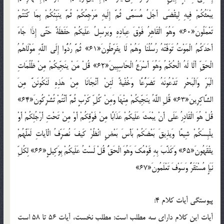
يبْعَثُكُمْ فِيهِ لِيقْضَى أَجَلٌ مُسَمًّى ثُمَّ إِلَيهِ مَرْجِعُكُمْ ثُمَّ ينَبِّئُكُمْ بِمَا كُنْتُمْ
تَعْمَلُونَ«60» وَهُوَ الْقَاهِرُ فَوْقَ عِبَادِهِ وَيرْسِلُ عَلَيكُمْ حَفَظَةً حَتَّى إِذَا جَاءَ
أَحَدَكُمُ الْمَوْتُ تَوَفَّتْهُ رُسُلُنَا وَهُمْ لَا يفَرِّطُونَ«61» ثُمَّ رُدُّوا إِلَى اللَّهِ مَوْلَاهُمُ
الْحَقِّ أَلَا لَهُ الْحُكْمُ وَهُوَ أَسْرَعُ الْحَاسِبِينَ«62» قُلْ مَنْ ينَجِّيكُمْ مِنْ ظُلُمَاتِ
الْبَرِّ وَالْبَحْرِ تَدْعُونَهُ تَضَرُّعًا وَخُفْيةً لَئِنْ أَنْجَانَا مِنْ هَذِهِ لَنَكُونَنَّ مِنَ
الشَّاكِرِينَ«63» قُلِ اللَّهُ ينَجِّيكُمْ مِنْهَا وَمِنْ كُلِّ كَرْبٍ ثُمَّ أَنْتُمْ تُشْرِكُونَ«64»
قُلْ هُوَ الْقَادِرُ عَلَى أَنْ يبْعَثَ عَلَيكُمْ عَذَابًا مِنْ فَوْقِكُمْ أَوْ مِنْ تَحْتِ أَرْجُلِكُمْ أَوْ
يلْبِسَكُمْ شِيعًا وَيذِيقَ بَعْضَكُمْ بَأْسَ بَعْضٍ انْظُرْ كَيفَ نُصَرِّفُ الْآياتِ لَعَلَّهُمْ
يفْقَهُونَ«65» وَكَذَّبَ بِهِ قَوْمُكَ وَهُوَ الْحَقُّ قُلْ لَسْتُ عَلَيكُمْ بِوَكِيلٍ«66» لِكُلِّ
نَبَإٍ مُسْتَقَرٌّ وَسَوْفَ تَعْلَمُونَ«67»
پيوستگي آيات کلام 4:
آيات اين کلام داراي سه مطلب است: مطلب نخست، آيات 56 تا 58 است