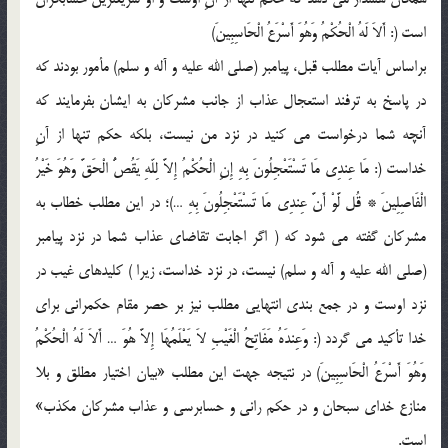
است (: أَلاَ لَهُ الْحُكْمُ وَهُوَ أَسْرَعُ الْحَاسِبِينَ)
براساس آيات مطلب قبل، پيامبر (صلي الله عليه و آله و سلم) مأمور بودند که
در پاسخ به ترفند استعجال عذاب از جانب مشرکان به ايشان بفرمايند که
آنچه شما درخواست مي کنيد در نزد من نيست، بلکه حکم تنها از آنِ
خداست (: مَا عِندِي مَا تَسْتَعْجِلُونَ بِهِ إِنِ الْحُكْمُ إِلاَّ لِلّهِ يَقُصُّ الْحَقَّ وَهُوَ خَيْرُ
الْفَاصِلِينَ * قُل لَّوْ أَنَّ عِندِي مَا تَسْتَعْجِلُونَ بِهِ …)؛ در اين مطلب خطاب به
مشرکان گفته مي شود که ( اگر اجابت تقاضاي عذاب شما در نزد پيامبر
(صلي الله عليه و آله و سلم) نيست، در نزد خداست، زيرا ) کليدهاي غيب در
نزد اوست و در جمع بندي انتهايي مطلب نيز بر حصر مقام حکمراني براي
خدا تأکيد مي گردد (: وَعِندَهُ مَفَاتِحُ الْغَيْبِ لاَ يَعْلَمُهَا إِلاَّ هُوَ … أَلاَ لَهُ الْحُكْمُ
وَهُوَ أَسْرَعُ الْحَاسِبِينَ) در نتيجه جهت اين مطلب «بيان اختيار مطلق و بلا
منازع خداي سبحان و در حکم راني و حسابرسي و عذاب مشرکان مکذب»
است.