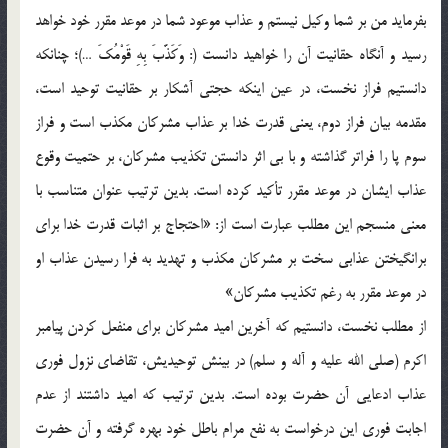
بفرمايد من بر شما وکيل نيستم و عذاب موعود شما در موعد مقرر خود خواهد
رسيد و آنگاه حقانيت آن را خواهيد دانست (: وَكَذَّبَ بِهِ قَوْمُكَ …)؛ چنانکه
دانستيم فراز نخست، در عين اينکه حجتي آشکار بر حقانيت توحيد است،
مقدمه بيان فراز دوم، يعني قدرت خدا بر عذاب مشرکان مکذب است و فراز
سوم پا را فراتر گذاشته و با بي اثر دانستن تکذيب مشرکان، بر حتميت وقوع
عذاب ايشان در موعد مقرر تأکيد کرده است. بدين ترتيب عنوان متناسب با
معني منسجم اين مطلب عبارت است از: «احتجاج بر اثبات قدرت خدا براي
برانگيختن عذابي سخت بر مشرکان مکذب و تهديد به فرا رسيدن عذاب او
در موعد مقرر به رغم تکذيب مشرکان»
از مطلب نخست، دانستيم که آخرين اميد مشرکان براي منفعل کردن پيامبر
اکرم (صلي الله عليه و آله و سلم) در بينش توحيديش، تقاضاي نزول فوري
عذاب ادعايي آن حضرت بوده است. بدين ترتيب که اميد داشتند از عدم
اجابت فوري اين درخواست به نفع مرام باطل خود بهره گرفته و آن حضرت