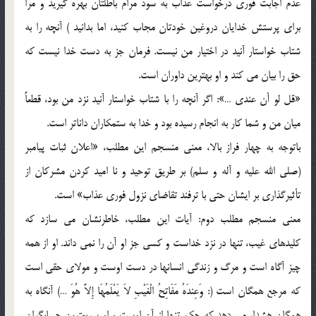
عدم اجابت فوري درخواست عذاب به سود مرام باطلتان بهره گيريد و مرا
براي پرستش خدايان دروغين خودتان مجاب کنيد، اما بدانيد ) آنچه را به
شتاب خواستار آنيد در اختيار من نيست. فرمان جز به دست خدا نيست که
حق را بيان مي کند و او بهترين داوران است.
«قل لو أن عندي …»: اگر آنچه را با شتاب خواستار آنيد نزد من بود، قطعاً
ميان من و شما کار به انجام رسيده بود و خدا به ستمکاران داناتر است.
باتوجه به چهار فراز بالا، معني منسجم اين مطلب، «اعلان ثبات پيامبر
(صلي الله عليه و آله و سلم) بر طريق توحيد و نا اميد کردن مشرکان از
تأثيرگذاري بر ايشان حتي با ترفند تقاضاي نزول فوري عذاب» است.
معني منسجم مطلب دوم: آيات اين مطلب، خاطرنشان مي سازد که
کليدهاي غيب، تنها در نزد خداست و کسي جز او آن را نمي داند. او از همه
چيز آگاه است و مرگ و زندگي انسانها در دست اوست و مولاي حقي است
که مرجع همگان است (: وَعِندَهُ مَفَاتِحُ الْغَيْبِ لاَ يَعْلَمُهَا إِلاَّ هُوَ …) آنگاه به
همگان هشدار مي دهد که حکم تنها از آنِ اوست و او سريعترين حسابگران