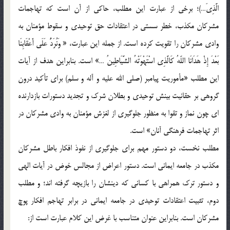
الَّذِيَ…)؛ برخي از عبارت اين مطلب، حاکي از آن است که تهاجمات
مشرکان مکذب، خطر سستي در اعتقادات حق توحيدي و سقوط مؤمنان به
وادي مشرکان را تقويت کرده است. از جمله اين عبارت، « وَنُرَدُّ عَلَى أَعْقَابِنَا
بَعْدَ إِذْ هَدَانَا اللّهُ كَالَّذِي اسْتَهْوَتْهُ الشَّيَاطِينُ …» است. بنابراين هدف از آيات
اين مطلب «مأموريت پيامبر (صلي الله عليه و آله و سلم) براي تأکيد درون
گروهي بر حقانيت بينش توحيدي و بطلان شرک و تجديد دستورات بازدارنده
اي چون نماز و تقوا به منظور جلوگيري از لغزش مؤمنان به وادي مشرکان در
اثر تهاجمات فرهنگي آنان» است.
مطلب نخست، دو دستور مهم براي جلوگيري از نفوذ افکار باطل مشرکان
مکذب در جامعه ايماني است. دستور اعراض از مجالس خوض در آيات الهي
و دستور ترک همراهي با کساني که دينشان را بازيچه گرفته اند؛ و مطلب
دوم، تثبيت اعتقادات توحيدي در جامعه ايماني در برابر تهاجم افکار پوچ
مشرکان است. بنابراين عنوان متناسب با غرض اين کلام عبارت است از: