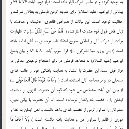
به توحيد کرده و در مقابل شرک قرار داده است؛ فراز دوم، آيات 76 تا 79 و
بياناتي از ابراهيم (عليه السلام) براي متوجه کردن قومش به بطلان شرکت و
حقانيت توحيد است. اين بيانات از همراهي ظاهري، حکيمانه و هدفمند با
زبان قابل قبول قوم مشرک آغاز شده (: فَلَمَّا جَنَّ عَلَيْهِ اللَّيْلُ …) و تا اظهارات
برائت از شرک آنان و اعلان صريح اعتقاد ناب توحيدي به آنان ادامه يافته
است (: إني بريء مما تشرکون …)؛ فراز سوم، آيات 80 تا 82 و بيان پاسخ
ابراهيم (عليه السلام) به محاجه قومش در برابر احتجاج توحيدي مذکور در
فراز قبل است. آن حضرت با استناد به هدايت يافتگي خود از جانب خداي
سبحان در برابر محاجه آنان ايستاده است (: وَحَآجَّهُ قَوْمُهُ قَالَ أَتُحَاجُّونِّي …)
از بيان اين آيات مشخص مي شود که قوم آن حضرت، افزون بر محاجه،
ايشان را از غضب خدايانشان ترسانده است، اما آن حضرت با بياني متين،
مشرکان را سزاوار ترس از غضب خداي واحد دانسته و اهل ايمان به خدا و
دوري از ظلم را سزاوار امن و هدايت يافته دانسته است (: وَلاَ أَخَافُ مَا