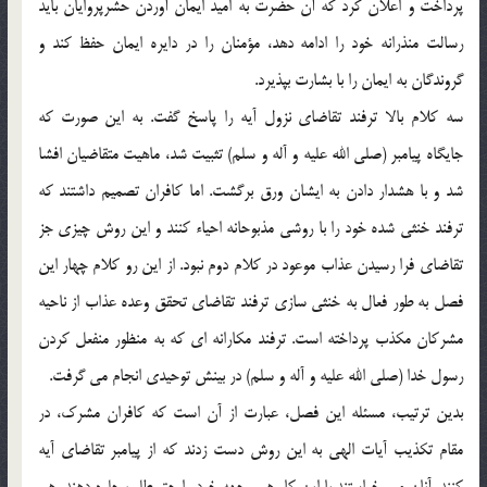
پرداخت و اعلان کرد که آن حضرت به اميد ايمان آوردن حشرپروايان بايد
رسالت منذرانه خود را ادامه دهد، مؤمنان را در دايره ايمان حفظ کند و
گروندگان به ايمان را با بشارت بپذيرد.
سه کلام بالا ترفند تقاضاي نزول آيه را پاسخ گفت. به اين صورت که
جايگاه پيامبر (صلي الله عليه و آله و سلم) تثبيت شد، ماهيت متقاضيان افشا
شد و با هشدار دادن به ايشان ورق برگشت. اما کافران تصميم داشتند که
ترفند خنثي شده خود را با روشي مذبوحانه احياء کنند و اين روش چيزي جز
تقاضاي فرا رسيدن عذاب موعود در کلام دوم نبود. از اين رو کلام چهار اين
فصل به طور فعال به خنثي سازي ترفند تقاضاي تحقق وعده عذاب از ناحيه
مشرکان مکذب پرداخته است. ترفند مکارانه اي که به منظور منفعل کردن
رسول خدا (صلي الله عليه و آله و سلم) در بينش توحيدي انجام مي گرفت.
بدين ترتيب، مسئله اين فصل، عبارت از آن است که کافران مشرک، در
مقام تکذيب آيات الهي به اين روش دست زدند که از پيامبر تقاضاي آيه
کنند. آنان مي خواستند با اين کار هم وجهه خود را حق طلب جلوه دهند، هم