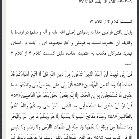
4-2-1- کلام 4. آيات 56 تا 67
گسست کلام 4 از کلام 3:
پايان يافتن فرامين خدا به رسولش (صلي الله عليه و آله و سلم) در ارتباط با
وظايف آن حضرت نسبت به قومش و آغاز مجموعه اي از آيات در راستاي
تهديد مشرکان مکذب به حتميت عذاب، دليل گسست کلام 4 از کلام 3
است.
قُلْ إِنِّي نُهِيتُ أَنْ أَعْبُدَ الَّذِينَ تَدْعُونَ مِنْ دُونِ اللَّهِ قُلْ لَا أَتَّبِعُ أَهْوَاءَكُمْ قَدْ
ضَلَلْتُ إِذًا وَمَا أَنَا مِنَ الْمُهْتَدِينَ«56» قُلْ إِنِّي عَلَى بَينَةٍ مِنْ رَبِّي وَكَذَّبْتُمْ بِهِ مَا
عِنْدِي مَا تَسْتَعْجِلُونَ بِهِ إِنِ الْحُكْمُ إِلَّا لِلَّهِ يقُصُّ الْحَقَّ وَهُوَ خَيرُ الْفَاصِلِينَ«57»
قُلْ لَوْ أَنَّ عِنْدِي مَا تَسْتَعْجِلُونَ بِهِ لَقُضِي الْأَمْرُ بَينِي وَبَينَكُمْ وَاللَّهُ أَعْلَمُ
بِالظَّالِمِينَ«58» وَعِنْدَهُ مَفَاتِحُ الْغَيبِ لَا يعْلَمُهَا إِلَّا هُوَ وَيعْلَمُ مَا فِي الْبَرِّ وَالْبَحْرِ
وَمَا تَسْقُطُ مِنْ وَرَقَةٍ إِلَّا يعْلَمُهَا وَلَا حَبَّةٍ فِي ظُلُمَاتِ الْأَرْضِ وَلَا رَطْبٍ وَلَا يابِسٍ
إِلَّا فِي كِتَابٍ مُبِينٍ«59» وَهُوَ الَّذِي يتَوَفَّاكُمْ بِاللَّيلِ وَيعْلَمُ مَا جَرَحْتُمْ بِالنَّهَارِ ثُمَّ