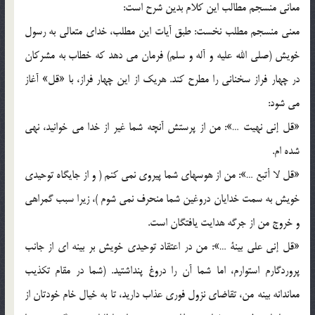
معاني منسجم مطالب اين کلام بدين شرح است:
معني منسجم مطلب نخست: طبق آيات اين مطلب، خداي متعالي به رسول
خويش (صلي الله عليه و آله و سلم) فرمان مي دهد که خطاب به مشرکان
در چهار فراز سخناني را مطرح کند. هريک از اين چهار فراز، با «قل» آغاز
مي شود:
«قل إني نهيت …»: من از پرستش آنچه شما غير از خدا مي خوانيد، نهي
شده ام.
«قل لا أتبع …»: من از هوسهاي شما پيروي نمي کنم ( و از جايگاه توحيدي
خويش به سمت خدايان دروغين شما منحرف نمي شوم )، زيرا سبب گمراهي
و خروج من از جرگه هدايت يافتگان است.
«قل إني علي بينة …»: من در اعتقاد توحيدي خويش بر بينه اي از جانب
پروردگارم استوارم، اما شما آن را دروغ پنداشتيد. (شما در مقام تکذيب
معاندانه بينه من، تقاضاي نزول فوري عذاب داريد، تا به خيال خام خودتان از