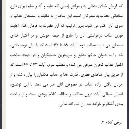
که فرمان خداي متعالي به رسولش (صلي الله عليه و آله و سلم) براي طرح
سخناني خطاب به مشرکان است. اين سخنان به مقابله با استعجال عذاب از
سوي آنان ختم مي شود. بدين ترتيب که آن حضرت به فرمان خدا، اجابت
فوري عذاب درخواستي آنان را خارج از حيطه خويش و در اختيار خداي
سبحان مي داند؛ مطلب دوم، آيات 59 تا 62 است که با بيان توضيحاتي،
خدا را به عنوان حاکم مطلق و سريعترين حسابگران و در نتيجه صاحب
اختيار عذاب کافران معرفي مي کند؛ و مطلب سوم، آيات 63 تا 67 است که
از طريق بيان شاهدي فطري، قدرت خدا بر عذاب مکذبان را بيان داشته و از
جريان يافتن اراده عذاب در خصوص آنان خبر مي دهد. با اين توضيح،
اتصال سياقي آيات درون مطالب و مطالب کلام روشن است و از مباحث
بعدي آشکارتر خواهد شد. إن شاء الله تعالي.
غرض کلام 4: