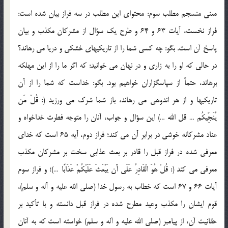
معني منسجم مطلب سوم: محتواي اين مطلب در سه فراز بيان شده است:
فراز نخست، آيات 63 و 64 و طرح يک سؤال از مشرکان مکذب و بيان
پاسخ آن است. بگو: چه کسي شما را از تاريکيهاي خشکي و دريا مي رهاند؟
در حالي که او را به زاري و در نهان مي خوانيد: که اگر ما را از اين مهلکه
برهاند، حتماً از سپاسگزاران خواهيم بود. بگو: خداست که شما را از آن
تاريکيها و از هر اندوهي مي رهاند، باز شما شرک مي ورزيد (: قُلْ مَن
يُنَجِّيكُم … قل الله …) اين سؤال و جواب، آنان را متوجه فطرت خداخواه و
عناد مشرکانه خوشي در برابر آن مي کند؛ فراز دوم، آيه 65 است که خداي
معرفي شده در فراز قبل را قادر بر بعث عذابي سخت بر مشرکان مکذب
معرفي مي کند (: قُلْ هُوَ الْقَادِرُ عَلَى أَن يَبْعَثَ عَلَيْكُمْ عَذَابًا …)؛ و فراز سوم
آيات 66 و 67 است که خطاب به رسول خدا (صلي الله عليه و آله و سلم)،
قوم ايشان را مکذب وعيد مطرح شده در فراز قبل دانسته و با تأکيد بر
حقانيت آن، از پيامبر (صلي الله عليه و آله و سلم) خواسته است که به آنان