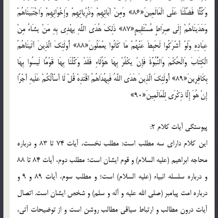
وَكُلًّا فَضَّلْنَا عَلَى الْعَالَمِينَ«86» وَمِنْ آبَائِهِمْ وَذُرِّياتِهِمْ وَإِخْوَانِهِمْ وَاجْتَبَينَاهُمْ
وَهَدَينَاهُمْ إِلَى صِرَاطٍ مُسْتَقِيمٍ«87» ذَلِكَ هُدَى اللَّهِ يهْدِي بِهِ مَنْ يشَاءُ مِنْ
عِبَادِهِ وَلَوْ أَشْرَكُوا لَحَبِطَ عَنْهُمْ مَا كَانُوا يعْمَلُونَ«88» أُولَئِكَ الَّذِينَ آتَينَاهُمُ
الْكِتَابَ وَالْحُكْمَ وَالنُّبُوَّةَ فَإِنْ يكْفُرْ بِهَا هَؤُلَاءِ فَقَدْ وَكَّلْنَا بِهَا قَوْمًا لَيسُوا بِهَا
بِكَافِرِينَ«89» أُولَئِكَ الَّذِينَ هَدَى اللَّهُ فَبِهُدَاهُمُ اقْتَدِهْ قُلْ لَا أَسْأَلُكُمْ عَلَيهِ أَجْرًا
إِنْ هُوَ إِلَّا ذِكْرَى لِلْعَالَمِينَ«90»
پيوستگي آيات کلام 2:
اين کلام داراي سه مطلب است: مطلب نخست، آيات 74 تا 83 و درباره
محاجه ابراهيم (عليه السلام) و قوم ايشان است؛ مطلب دوم، آيات 84 تا 88
و درباره سلسله انبياء (عليه السلام) است؛ و مطلب سوم، آيات 89 و 9 و
درباره امت پيامبر (صلي الله عليه و آله و سلم) و شخص ايشان است. اتصال
آيات درون مطالب و ارتباط سياقي مطالب روشن است و از توضيحات آتي،