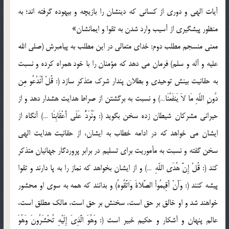
آيات الهي و دوري از کساني که دينشان را بازيچه و بيهوده گرفته اند؛ به
منظور پيشگيري از آسيب وارد شدن به تقوا و ايمانشان»
معني منسجم مطلب دوم: خداي متعالي در اين مطلب به پيامبرش (صلي الله
عليه و آله و سلم) فرمان مي دهد که مؤمنان را با خود همراه کرده و نسبت
به حقانيت بينش توحيدي و بطلان پندار شرک متذکر سازد (: قُلْ أَنَدْعُو مِن
دُونِ اللّهِ مَا لاَ يَنفَعُنَا…) و نسبت به برگشتن از صراط هدايت هشدار دهد و از
حيراني مشرکان شيطان زده سخن بگويد (: وَنُرَدُّ عَلَى أَعْقَابِنَا …) آنگاه از
ايشان مي خواهد که در ادامه خطاب به ايشان، از حقانيت هدايت الهي
سخن گفته و نسبت به مأموريت براي تسليم در برابر پروردگار جهانيان متذکر
کند (: قُلْ إِنَّ هُدَى اللّهِ …) و از ايشان بخواهد که نماز را به پا دارند و تقوا
پيشه کنند (: وَأَنْ أَقِيمُواْ الصَّلاةَ وَاتَّقُوهُ) و بدانند که همه به سوي او محشور
خواهند شد و او خالق بر حق است، سخنش بر حق است، مالک مطلق است،
عالم پنهان و آشکار و حکيم خبير است (: وَهُوَ الَّذِيَ إِلَيْهِ تُحْشَرُونَ وَهُوَ