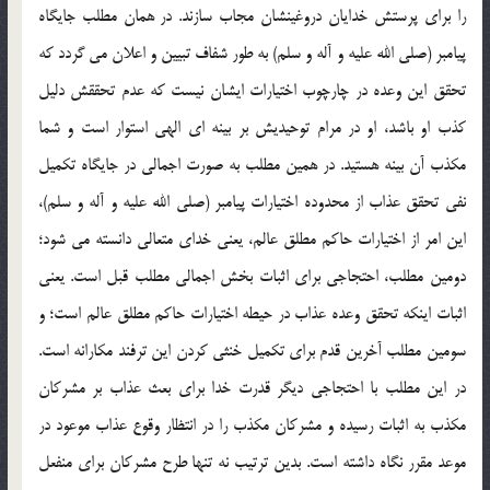
را براي پرستش خدايان دروغينشان مجاب سازند. در همان مطلب جايگاه
پيامبر (صلي الله عليه و آله و سلم) به طور شفاف تبيين و اعلان مي گردد که
تحقق اين وعده در چارچوب اختيارات ايشان نيست که عدم تحققش دليل
کذب او باشد، او در مرام توحيديش بر بينه اي الهي استوار است و شما
مکذب آن بينه هستيد. در همين مطلب به صورت اجمالي در جايگاه تکميل
نفي تحقق عذاب از محدوده اختيارات پيامبر (صلي الله عليه و آله و سلم)،
اين امر از اختيارات حاکم مطلق عالم، يعني خداي متعالي دانسته مي شود؛
دومين مطلب، احتجاجي براي اثبات بخش اجمالي مطلب قبل است. يعني
اثبات اينکه تحقق وعده عذاب در حيطه اختيارات حاکم مطلق عالم است؛ و
سومين مطلب آخرين قدم براي تکميل خنثي کردن اين ترفند مکارانه است.
در اين مطلب با احتجاجي ديگر قدرت خدا براي بعث عذاب بر مشرکان
مکذب به اثبات رسيده و مشرکان مکذب را در انتظار وقوع عذاب موعود در
موعد مقرر نگاه داشته است. بدين ترتيب نه تنها طرح مشرکان براي منفعل