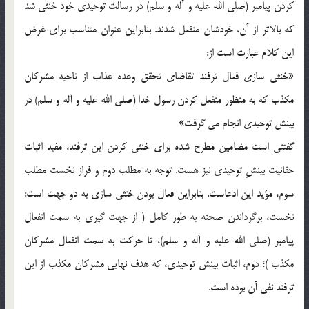
کردن پيامبر (صلي الله عليه و آله و سلم) در رسالت توحيدي خود خنثي شد
که بالاتر از آن، خودشان منفعل شدند. بنابراين عنوان متناسب براي غرض
اين کلام عبارت است از:
«خنثي سازي فعال ترفند تقاضاي تحقق وعده عذاب از ناحيه مشرکان
مکذب که به منظور منفعل کردن رسول خدا (صلي الله عليه و آله و سلم) در
بينش توحيدي انجام مي گرفت»
گفتني است مضامين مطرح شده براي خنثي کردن اين ترفند، مفيد اثبات
حقانيت بينشِ توحيدي نيز هست. توجه به مطلب دوم و فراز نخست مطلب
سوم، مؤيد اين ادعاست. بنابراين فعال بودن خنثي سازي به دو جهت است:
نخست، برگرداندن صحنه به طور کامل ( از جهت گيري به سمت انفعال
پيامبر (صلي الله عليه و آله و سلم)، تا حرکت به سمت انفعال مشرکان
مکذب )؛ دوم، اثبات بينش توحيدي، که هدف نهايي مشرکان مکذب از اين
ترفند نفي آن بوده است.