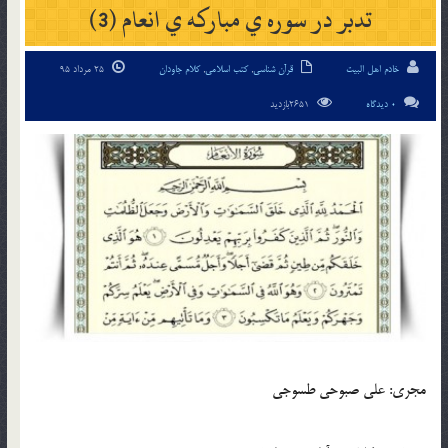
تدبر در سوره ي مبارکه ي انعام (3)
خادم اهل البیت
قرآن شناسی
,
کتب اسلامی
,
کلام جاودان
25 مرداد 95
0 دیدگاه
2651بازدید
مجري: علي صبوحي طسوجي