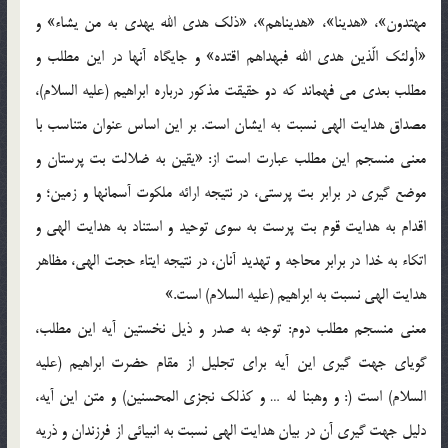
مهتدون»، «هدينا»، «هديناهم»، «ذلک هدي الله يهدي به من يشاء» و
«أولئک الّذين هدي الله فبهداهم اقتده» و جايگاه آنها در اين مطلب و
مطلب بعدي مي فهماند که دو حقيقت مذکور درباره ابراهيم (عليه السلام)،
مصداق هدايت الهي نسبت به ايشان است. بر اين اساس عنوان متناسب با
معني منسجم اين مطلب عبارت است از: «يقين به ضلالت بت پرستان و
موضع گيري در برابر بت پرستي، در نتيجه ارائه ملکوت آسمانها و زمين؛ و
اقدام به هدايت قوم بت پرست به سوي توحيد و استناد به هدايت الهي و
اتکاء به خدا در برابر محاجه و تهديد آنان، در نتيجه ايتاء حجت الهي، مظاهر
هدايت الهي نسبت به ابراهيم (عليه السلام) است.»
معني منسجم مطلب دوم: توجه به صدر و ذيل نخستين آيه اين مطلب،
گوياي جهت گيري اين آيه براي تجليل از مقام حضرت ابراهيم (عليه
السلام) است (: و وهبنا له … و کذلک نجزي المحسنين) و متن اين آيه،
دليل جهت گيري آن در بيان هدايت الهي نسبت به انبيائي از فرزندان و ذريه