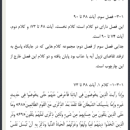
3-1- فصل سوم. آيات 68 تا 90
اين فصل داراي دو کلام است: کلام نخست، آيات 68 تا 73؛ و کلام دوم،
آيات 74 تا 90 است.
جدايي فصل سوم از فصل دوم: مجموعه کلام هايي که در جايگاه پاسخ به
ترفند تقاضاي نزول آيه يا عذاب بود پايان يافته و دو کلام اين فصل خارج از
اين چارچوب است.
1-3-1- کلام 1. آيات 68 تا 73
وَإِذَا رَأَيتَ الَّذِينَ يخُوضُونَ فِي آياتِنَا فَأَعْرِضْ عَنْهُمْ حَتَّى يخُوضُوا فِي حَدِيثٍ
غَيرِهِ وَإِمَّا ينْسِينَّكَ الشَّيطَانُ فَلَا تَقْعُدْ بَعْدَ الذِّكْرَى مَعَ الْقَوْمِ الظَّالِمِينَ«68» وَمَا
عَلَى الَّذِينَ يتَّقُونَ مِنْ حِسَابِهِمْ مِنْ شَيءٍ وَلَكِنْ ذِكْرَى لَعَلَّهُمْ يتَّقُونَ«69» وَذَرِ
الَّذِينَ اتَّخَذُوا دِينَهُمْ لَعِبًا وَلَهْوًا وَغَرَّتْهُمُ الْحَياةُ الدُّنْيا وَذَكِّرْ بِهِ أَنْ تُبْسَلَ نَفْسٌ