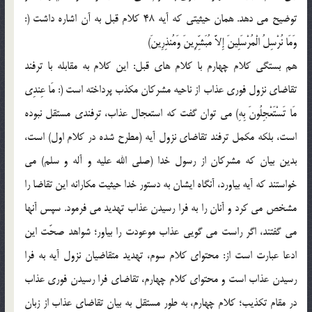
توضيح مي دهد. همان حيثيتي که آيه 48 کلام قبل به آن اشاره داشت (:
وَمَا نُرْسِلُ الْمُرْسَلِينَ إِلاَّ مُبَشِّرِينَ وَمُنذِرِينَ)
هم بستگي کلام چهارم با کلام هاي قبل: اين کلام به مقابله با ترفند
تقاضاي نزول فوري عذاب از ناحيه مشرکان مکذب پرداخته است (: مَا عِندِي
مَا تَسْتَعْجِلُونَ بِهِ) مي توان گفت که استعجال عذاب، ترفندي مستقل نبوده
است، بلکه مکمل ترفند تقاضاي نزول آيه (مطرح شده در کلام اول) است،
بدين بيان که مشرکان از رسول خدا (صلي الله عليه و آله و سلم) مي
خواستند که آيه بياورد، آنگاه ايشان به دستور خدا حيثيت مکارانه اين تقاضا را
مشخص مي کرد و آنان را به فرا رسيدن عذاب تهديد مي فرمود. سپس آنها
مي گفتند، اگر راست مي گويي عذاب موعودت را بياور؛ شواهد صحّت اين
ادعا عبارت است از: محتواي کلام سوم، تهديد متقاضيان نزول آيه به فرا
رسيدن عذاب است و محتواي کلام چهارم، تقاضاي فرا رسيدن فوري عذاب
در مقام تکذيب؛ کلام چهارم، به طور مستقل به بيان تقاضاي عذاب از زبان