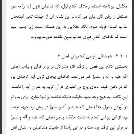
مکذبان نپرداخته است، برخلاف کلام اول، که تقاضاي نزول آيه را به طور
مستقل از زبان آنان بيان مي کرد و اين نشانه اي از حيثيت تبعي استعجال
عذاب است؛ قرينه سوم، نگاه عقلايي به اين مسئله است، زيرا بسيار بعيد
است که تقاضاي آمدن فوري عذاب بدون مقدمه صورت بپذيرد.
6-2-1- هماهنگي غرضي کلامهاي فصل 2
نخستين کلام اين فصل از ترفند تازه مشرکان در برابر قرآن و پيامبر (صلي
الله عليه و آله و سلم) خبر مي دهد. تقاضاي بيجاي نزول آيه، ترفندي بود
که در باطن خود، ادعاي پوچ بي اعتباري قرآن کريم به عنوان آيه را داشت.
اين تقاضا، به هيچ وجه جنبه حقيقت طلبانه نداشت و تنها مکري براي به زانو
در آوردن رسول خدا (صلي الله عليه و آله و سلم) در پيش برد جبهه توحيد
بود. از اين رو اين کلام به تثبيت جايگاه پيامبر (صلي الله عليه و آله و سلم)
در برابر اين ترفند پرداخت و در اين راستا از ماهيت متقاضيان به عنوان اهل