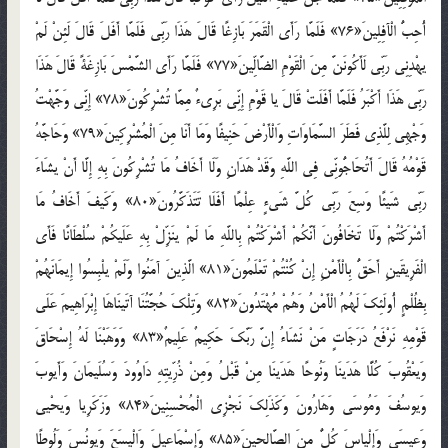
أُحِبُّ الْآفِلِينَ«76» فَلَمَّا رَأَى الْقَمَرَ بَازِغًا قَالَ هَذَا رَبِّي فَلَمَّا أَفَلَ قَالَ لَئِنْ لَمْ
يهْدِنِي رَبِّي لَأَكُونَنَّ مِنَ الْقَوْمِ الضَّالِّينَ«77» فَلَمَّا رَأَى الشَّمْسَ بَازِغَةً قَالَ هَذَا
رَبِّي هَذَا أَكْبَرُ فَلَمَّا أَفَلَتْ قَالَ يا قَوْمِ إِنِّي بَرِيءٌ مِمَّا تُشْرِكُونَ«78» إِنِّي وَجَّهْتُ
وَجْهِي لِلَّذِي فَطَرَ السَّمَاوَاتِ وَالْأَرْضَ حَنِيفًا وَمَا أَنَا مِنَ الْمُشْرِكِينَ«79» وَحَاجَّهُ
قَوْمُهُ قَالَ أَتُحَاجُّونِّي فِي اللَّهِ وَقَدْ هَدَانِ وَلَا أَخَافُ مَا تُشْرِكُونَ بِهِ إِلَّا أَنْ يشَاءَ
رَبِّي شَيئًا وَسِعَ رَبِّي كُلَّ شَيءٍ عِلْمًا أَفَلَا تَتَذَكَّرُونَ«80» وَكَيفَ أَخَافُ مَا
أَشْرَكْتُمْ وَلَا تَخَافُونَ أَنَّكُمْ أَشْرَكْتُمْ بِاللَّهِ مَا لَمْ ينَزِّلْ بِهِ عَلَيكُمْ سُلْطَانًا فَأَي
الْفَرِيقَينِ أَحَقُّ بِالْأَمْنِ إِنْ كُنْتُمْ تَعْلَمُونَ«81» الَّذِينَ آمَنُوا وَلَمْ يلْبِسُوا إِيمَانَهُمْ
بِظُلْمٍ أُولَئِكَ لَهُمُ الْأَمْنُ وَهُمْ مُهْتَدُونَ«82» وَتِلْكَ حُجَّتُنَا آتَينَاهَا إِبْرَاهِيمَ عَلَى
قَوْمِهِ نَرْفَعُ دَرَجَاتٍ مَنْ نَشَاءُ إِنَّ رَبَّكَ حَكِيمٌ عَلِيمٌ«83» وَوَهَبْنَا لَهُ إِسْحَاقَ
وَيعْقُوبَ كُلًّا هَدَينَا وَنُوحًا هَدَينَا مِنْ قَبْلُ وَمِنْ ذُرِّيتِهِ دَاوُودَ وَسُلَيمَانَ وَأَيوبَ
وَيوسُفَ وَمُوسَى وَهَارُونَ وَكَذَلِكَ نَجْزِي الْمُحْسِنِينَ«84» وَزَكَرِيا وَيحْيى
وَعِيسَى وَإِلْياسَ كُلٌّ مِنَ الصَّالِحِينَ«85» وَإِسْمَاعِيلَ وَالْيسَعَ وَيونُسَ وَلُوطًا