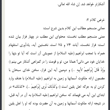
آشکارتر خواهد شد. إن شاء الله تعالي.
غرض کلام 2:
معاني منسجم مطالب اين کلام بدين شرح است:
معني منسجم مطلب نخست: محتواي اين مطلب در چهار فراز بيان شده
است: فراز نخست، آيات 74 و 75 است. نخستين آيه، يادآوري استفهام
همراه با تعجب ابراهيم (عليه السلام) از عمويش آزر است که آيا تو بتها را
خدايان خود مي داني؟ همانا من، تو و قومت را در گمراهي آشکار مي بينم (:
وَإِذْ قَالَ إِبْرَاهِيمُ لأَبِيهِ …) و دومين آيه اين فراز، سخن خداي سبحان با
مضمون ارائه ملکوت آسمانها و زمين به ابراهيم (عليه السلام) با هدف وارد
کردن او به جرگه اهل يقين است (: وَكَذَلِكَ نُرِي إِبْرَاهِيمَ …). «کذلک» در
ابتداي اين آيه مي فهماند که سخن ابراهيم (عليه السلام) به آزر در آيه قبل،
در نتيجه ارائه ملکوت آسمانها و زمين به آن حضرت بوده که او را اهل يقين