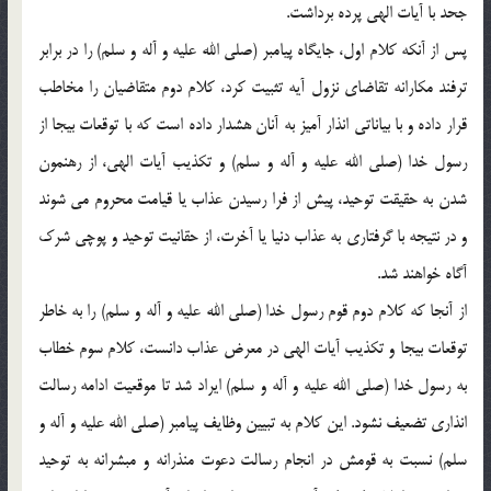
جحد با آيات الهي پرده برداشت.
پس از آنکه کلام اول، جايگاه پيامبر (صلي الله عليه و آله و سلم) را در برابر
ترفند مکارانه تقاضاي نزول آيه تثبيت کرد، کلام دوم متقاضيان را مخاطب
قرار داده و با بياناتي انذار آميز به آنان هشدار داده است که با توقعات بيجا از
رسول خدا (صلي الله عليه و آله و سلم) و تکذيب آيات الهي، از رهنمون
شدن به حقيقت توحيد، پيش از فرا رسيدن عذاب يا قيامت محروم مي شوند
و در نتيجه با گرفتاري به عذاب دنيا يا آخرت، از حقانيت توحيد و پوچي شرک
آگاه خواهند شد.
از آنجا که کلام دوم قوم رسول خدا (صلي الله عليه و آله و سلم) را به خاطر
توقعات بيجا و تکذيب آيات الهي در معرض عذاب دانست، کلام سوم خطاب
به رسول خدا (صلي الله عليه و آله و سلم) ايراد شد تا موقعيت ادامه رسالت
انذاري تضعيف نشود. اين کلام به تبيين وظايف پيامبر (صلي الله عليه و آله و
سلم) نسبت به قومش در انجام رسالت دعوت منذرانه و مبشرانه به توحيد