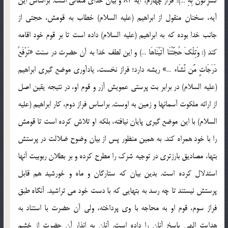
تُشْرِكُونَ بِهِ …)؛ فراز چهارم، آيه 83 و بيان خداي متعالي است. براساس اين
آيه، سخنان منقول از ابراهيم (عليه السلام) خطاب به قومش، حجتي از
جانب خدا بوده که به ابراهيم (عليه السلام) داده است تا بر قوم خود اقامه
کند (: وَتِلْكَ حُجَّتُنَا آتَيْنَاهَا …) و اين لطف خدا به آن حضرت در سنت «نَرْفَعُ
دَرَجَاتٍ مَّن نَّشَاء …» ريشه دارد؛ فراز نخست، يادآوري موضع گيري ابراهيم
(عليه السلام) در برابر بت پرستي عمويش آزر و قوم او، در نتيجه يقين اصل
از ارائه ملکوت آسمانها و زمين به اوست. براساس فراز دوم، کار ابراهيم (عليه
السلام) با اين موضع گيري پايان نيافته، بلکه او تلاش کرده است تا قومش
را با خود همراه کند. به همين منظور پس از بيان وضوح ضلالت در پرستش
بتها، مصاديق بارزتري در توجيه شرک را مطرح کرده و بر بطلان ربوبيت آنها
استدلال کرده است. بدين بيان که ستارگان و ماه و خورشيد هم قابل
پرستش نيستند تا چه رسد به بتهايي که با دست خود مي تراشيد. آنگاه طبق
فراز سوم، قوم او به محاجه با وي پرداخته، ولي آن حضرت با استناد به
هدايت الهي پاسخ آنان را داده است. آنان به انذار آن حضرت از خشم