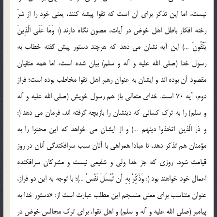
نيست، اما اين تذکر براي آن است که تقوا پيشه کنند، يعني خود را از شرّ
رخنه افکار باطل اهل خوض در آيات، مصون نگاه دارند (: وَمَا عَلَى الَّذِينَ
يَتَّقُونَ …) اين آيه نشان مي دهد که هرچند دستور پيش گفته خطاب به
رسول خدا (صلي الله عليه و آله و سلم) بيان شده است، اما همه متقيان
مقصود آن بوده اند و ايشان به عنوان رهبر اهل تقوا مخاطب بوده است؛ فراز
دوم، آيه 70 است. خداي متعالي باز هم رسول خويش (صلي الله عليه و آله
و سلم) را به ترک کساني که دينشان را بازيچه گرفته اند، فرمان مي دهد (:
و ذر الّذين اتخذوا دينهم …) و از ايشان مي خواهد که اين محتوا را به
مؤمنان هم تذکر دهد، تا مبادا همراهي با آنان سبب سرافکندگي آنان در روز
قيامت شود. روزي که جز خدا ولي و شفيعي نيست و مشرکان سرافکنده
اعمال خود خواهند بود (: وَذَكِّرْ بِهِ أَن تُبْسَلَ نَفْسٌ …)؛ با توجه به اين دو فراز،
عنوان متناسب براي معني منسجم اين مطلب عبارت است از: «دستور خدا به
پيامبر (صلي الله عليه و آله و سلم) و اهل تقوا، براي ترک مجالس خوض در