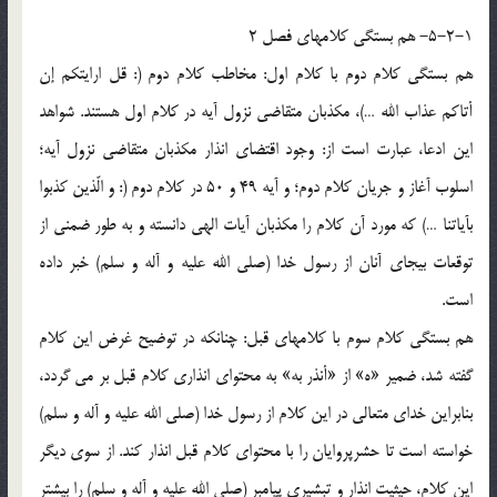
5-2-1- هم بستگي کلامهاي فصل 2
هم بستگي کلام دوم با کلام اول: مخاطب کلام دوم (: قل ارايتکم إن
أتاکم عذاب الله …)، مکذبان متقاضي نزول آيه در کلام اول هستند. شواهد
اين ادعا، عبارت است از: وجود اقتضاي انذار مکذبان متقاضي نزول آيه؛
اسلوب آغاز و جريان کلام دوم؛ و آيه 49 و 50 در کلام دوم (: و الّذين کذبوا
بآياتنا …) که مورد آن کلام را مکذبان آيات الهي دانسته و به طور ضمني از
توقعات بيجاي آنان از رسول خدا (صلي الله عليه و آله و سلم) خبر داده
است.
هم بستگي کلام سوم با کلامهاي قبل: چنانکه در توضيح غرض اين کلام
گفته شد، ضمير «ه» از «أنذر به» به محتواي انذاري کلام قبل بر مي گردد،
بنابراين خداي متعالي در اين کلام از رسول خدا (صلي الله عليه و آله و سلم)
خواسته است تا حشرپروايان را با محتواي کلام قبل انذار کند. از سوي ديگر
اين کلام، حيثيت انذار و تبشيري پيامبر (صلي الله عليه و آله و سلم) را بيشتر