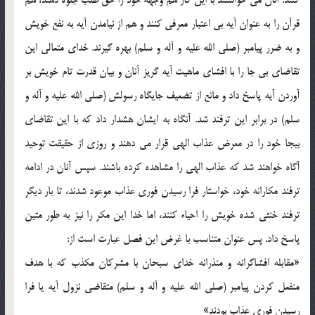
قرآن را به عنوان آيه بي اعتبار معرفي کنند و هم از نيامدن آيه به نفع خويش
و به ضرر پيامبر (صلي الله عليه و آله و سلم) بهره گيرند. خداي متعالي اين
تقاضاي بي جا را با افشاي ماهيت آيه گريز آنان و بيان قدرت تام خويش بر
آوردن آيه پاسخ داد و مانع از تضعيف جايگاه رسولش (صلي الله عليه و آله و
سلم) در برابر اين ترفند شد. آنگاه به ايشان هشدار داد که با اين تقاضاي
بيجا خود را در معرض عذاب الهي قرار مي دهند و روزي از حقيقت توحيد
آگاه خواهند شد که عذاب الهي را مشاهده کرده باشند. سپس آنان در ادامه
ترفند مکارانه خود، خواستار فرا رسيدن فوري عذاب موعود شدند، تا بار ديگر
ترفند خنثي شده خويش را احياء کنند، اما خدا اين مکر را نيز به طور متين
پاسخ داد. پس عنوان متناسب با غرض اين فصل عبارت است از:
«مقابله افشاگرانه و منذرانه خداي سبحان با مشرکان مکذب که با هدف
منفعل کردن پيامبر (صلي الله عليه و آله و سلم) متقاضي نزول آيه يا فرا
رسيدن فوري عذاب بودند»