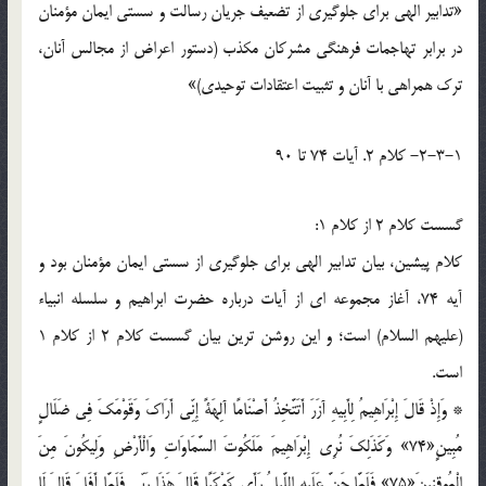
«تدابير الهي براي جلوگيري از تضعيف جريان رسالت و سستي ايمان مؤمنان
در برابر تهاجمات فرهنگي مشرکان مکذب (دستور اعراض از مجالس آنان،
ترک همراهي با آنان و تثبيت اعتقادات توحيدي)»
2-3-1- کلام 2. آيات 74 تا 90
گسست کلام 2 از کلام 1:
کلام پيشين، بيان تدابير الهي براي جلوگيري از سستي ايمان مؤمنان بود و
آيه 74، آغاز مجموعه اي از آيات درباره حضرت ابراهيم و سلسله انبياء
(عليهم السلام) است؛ و اين روشن ترين بيان گسست کلام 2 از کلام 1
است.
* وَإِذْ قَالَ إِبْرَاهِيمُ لِأَبِيهِ آزَرَ أَتَتَّخِذُ أَصْنَامًا آلِهَةً إِنِّي أَرَاكَ وَقَوْمَكَ فِي ضَلَالٍ
مُبِينٍ«74» وَكَذَلِكَ نُرِي إِبْرَاهِيمَ مَلَكُوتَ السَّمَاوَاتِ وَالْأَرْضِ وَلِيكُونَ مِنَ
الْمُوقِنِينَ«75» فَلَمَّا جَنَّ عَلَيهِ اللَّيلُ رَأَى كَوْكَبًا قَالَ هَذَا رَبِّي فَلَمَّا أَفَلَ قَالَ لَا