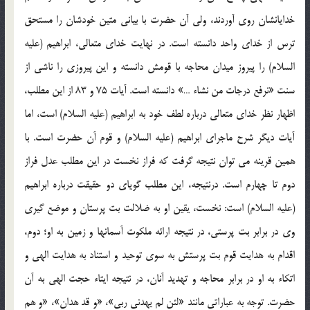
خدايانشان روي آوردند، ولي آن حضرت با بياني متين خودشان را مستحق
ترس از خداي واحد دانسته است. در نهايت خداي متعالي، ابراهيم (عليه
السلام) را پيروز ميدان محاجه با قومش دانسته و اين پيروزي را ناشي از
سنت «نرفع درجات من نشاء …» دانسته است. آيات 75 و 83 از اين مطلب،
اظهار نظر خداي متعالي درباره لطف خود به ابراهيم (عليه السلام) است، اما
آيات ديگر شرح ماجراي ابراهيم (عليه السلام) و قوم آن حضرت است. با
همين قرينه مي توان نتيجه گرفت که فراز نخست در اين مطلب عدل فراز
دوم تا چهارم است. درنتيجه، اين مطلب گوياي دو حقيقت درباره ابراهيم
(عليه السلام) است: نخست، يقين او به ضلالت بت پرستان و موضع گيري
وي در برابر بت پرستي، در نتيجه ارائه ملکوت آسمانها و زمين به او؛ دوم،
اقدام به هدايت قوم بت پرستش به سوي توحيد و استناد به هدايت الهي و
اتکاء به او در برابر محاجه و تهديد آنان، در نتيجه ايتاء حجت الهي به آن
حضرت. توجه به عباراتي مانند «لئن لم يهدني ربي»، «و قد هدان»، «و هم