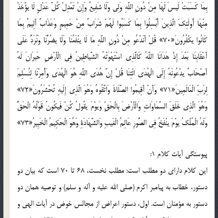
بِمَا كَسَبَتْ لَيسَ لَهَا مِنْ دُونِ اللَّهِ وَلِي وَلَا شَفِيعٌ وَإِنْ تَعْدِلْ كُلَّ عَدْلٍ لَا يؤْخَذْ
مِنْهَا أُولَئِكَ الَّذِينَ أُبْسِلُوا بِمَا كَسَبُوا لَهُمْ شَرَابٌ مِنْ حَمِيمٍ وَعَذَابٌ أَلِيمٌ بِمَا
كَانُوا يكْفُرُونَ«70» قُلْ أَنَدْعُو مِنْ دُونِ اللَّهِ مَا لَا ينْفَعُنَا وَلَا يضُرُّنَا وَنُرَدُّ عَلَى
أَعْقَابِنَا بَعْدَ إِذْ هَدَانَا اللَّهُ كَالَّذِي اسْتَهْوَتْهُ الشَّياطِينُ فِي الْأَرْضِ حَيرَانَ لَهُ
أَصْحَابٌ يدْعُونَهُ إِلَى الْهُدَى ائْتِنَا قُلْ إِنَّ هُدَى اللَّهِ هُوَ الْهُدَى وَأُمِرْنَا لِنُسْلِمَ
لِرَبِّ الْعَالَمِينَ«71» وَأَنْ أَقِيمُوا الصَّلَاةَ وَاتَّقُوهُ وَهُوَ الَّذِي إِلَيهِ تُحْشَرُونَ«72»
وَهُوَ الَّذِي خَلَقَ السَّمَاوَاتِ وَالْأَرْضَ بِالْحَقِّ وَيوْمَ يقُولُ كُنْ فَيكُونُ قَوْلُهُ الْحَقُّ
وَلَهُ الْمُلْكُ يوْمَ ينْفَخُ فِي الصُّورِ عَالِمُ الْغَيبِ وَالشَّهَادَةِ وَهُوَ الْحَكِيمُ الْخَبِيرُ«73»
پيوستگي آيات کلام 1:
اين کلام داراي دو مطلب است: مطلب نخست، 68 تا 70 است که بيان دو
دستور، خطاب به پيامبر اکرم (صلي الله عليه و آله و سلم) و توصيه همان دو
دستور به مؤمنان است. اول، دستور اعراض از مجالس خوض در آيات الهي و