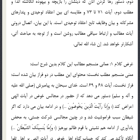
دوم، دستور رها کردن آنان که دينشان را بازيچه و بيهوده انگاشته اند؛ و
مطلب دوم، آيات 71 تا 73 و مقايسه اي بين اعتقاد توحيدي و پندارهاي
مشرکانه و بيان وظايف تابع اعتقاد توحيدي است. با اين بيان، اتصال دروني
آيات مطالب و ارتباط سياقي مطالب روشن است و از توجه به مباحث آتي،
آشکارتر خواهد شد. إن شاء الله تعالي.
غرض کلام 1: معاني منسجم مطالب اين کلام بدين شرح است:
معني منسجم مطلب نخست: محتواي اين مطلب در دو فراز بيان شده است:
فراز نخست، آيات 68 و 69 است. خداي سبحان به پيامبرش (صلي الله عليه
و آله و سلم) دستور مي دهد که از حضور در مجالس خوض در آيات الهي
اعراض کند (: وَإِذَا رَأَيْتَ الَّذِينَ يَخُوضُونَ …) و در ادامه بيان مي دارد که اگر
شيطان سبب فراموشيت شد و در چنين مجالسي شرکت جستي، به محض
يادآوري از ادامه هم نشيني با قوم ظالم بپرهيز (: وَإِمَّا يُنسِيَنَّكَ الشَّيْطَانُ …)
آنگاه تأکيد مي کند که حساب گناه اهل خوض در آيات الهي بر اهل تقوا