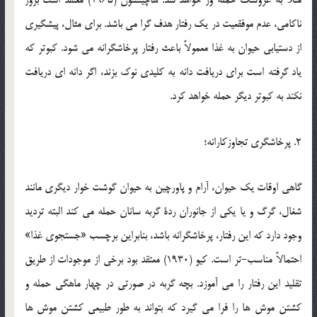
مثلاً به عروسک حمله ور خواهد شد. هاچینسون (1965) معتقد است بروز
ناکامی، عدم موفقعیت در یک رفتار هدف گرا می باشد. برای مثال، پیشگیری
از دستیابی حیوان به غذا معمولاً باعث رفتار پرخاشگرانه می شود. کبوتر که
یاد گرفته است برای دریافت دانه به کلیدی نوک بزند، اگر دانه ای دریافت
نکند به کبوتر دیگر حمله خواهد کرد.
2. پرخاشگری تجاوزکارانه؛
گاهی اوقات یک حیوان، آرام و پاورچین به حیوان گوشت خوار دیگری مانند
شغال، گرگ و یا یکی از جانوران ردۀ گربه سانان حمله می کند البته تردید
وجود دارد که این رفتار، پرخاشگرانه باشد، بنابراین برچسب «جستجوی غذا»
احتمالاً مناسب-تر است. کیو (1930) معتقد بود برخی از موجودات از طریق
تقلید این رفتار را می آموزد. بچه گربه در صورتی در چهار ماهگی حمله و
کشتن موش ها را فرا می گیرد که بتواند به طور طبیعی کشتن موش ها