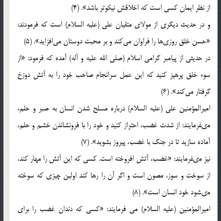
از نظر ايمان كسي است كه اخلاقش نيكوتر باشد». (4)
و در حديث ديگري از مولاي متقيان علي (عليه السلام) است كه فرمودند:
«حسن خلق روزي‎ها را فراوان مي‎كند و بر محبت دوستان مي‎افزايد». (5)
در حديثي از پيامبر گرامي اسلام (صلى الله عليه و آله) آمده كه فرمود: «از
سوء خلق پرهيز كنيد كه اين عمل سرانجام صاحب خود را به آتش دوزخ
گرفتار مي‎كند». (6)
امیرالمؤمنین على (عليه السلام) درباره مسلح شدن انسان به صبر و حلم،
مى‏فرمایند: از شدت غضب، احتراز كنید و خود را با فرونشاندن خشم و حلم،
آماده سازید تا در جنگ با غضب، پیروز بشوید». (7)
نیز مى‏فرمایند:‏ «غضب، آتش افروخته است. كسى كه این آتش را مهار كند،
از سوخت و سوز، مصون است و اگر آن را رها كند اولین چیزى كه سوخته
مى‏شود خود انسان است». (8)
امیرالمؤمنین (عليه السلام) می فرمایند: «كسى كه دندان غضب را براى