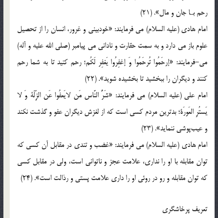
رحم بـا جان و مال». (21)
امام هادی (عليه السلام) می فرمایند: «خودبینى و غرور، انسان را از تحصیل
علوم باز مى دارد و به سمت حقارت و نادانى مى پيامبر (صلى الله عليه و آله)
می-فرمایند: «إرحَمُوا تُرحَمُوا وَ إغفِرُوا یَغفِر لَکُم؛ رحم کنید تا به شما رحم
کنند و دیگران را ببخشید تا بخشیده شوید». (22)
امام علی (عليه السلام) می فرمایند: «شَرُّ النَّاس مَن لایَعفُوا عَن الزِّلّة وَ لا
یَستُرِ العَورَة؛ بدترین مردم کسی است که از لغزش دیگران عفو و گذشت نکند
و عیب‌پوشی ننماید». (23)
امام هادی (عليه السلام) می فرمایند: «غضب و تندى در مقابل آن کسى که
توان مقابله با او را ندارى، علامت عجز و ناتوانى است، ولى در مقابل کسى
که توان مقابله و رو در روئى او را دارى علامت پستى و رذالت است». (24)
تعریف پرخاشگری