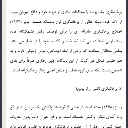
پرخاشگری یک پرنده یا محافظت مادری از فرزند خود و دفاع زنبوران سرباز
از لانه خود، نمونه هائی از پرخاشگری نوع دوستانه هستند. مویر (1976)
اصلاح پرخاشگری مادرانه ای را برای توصیف رفتار خشمگینانه ماده
پستاندارانی استفاده می کند که خانه و کاشانه خود را در خطر می بینند.
بعضی محققان معتقدند که برخی از ابعاد اجتماعی، مبانی ژنتیکی دارند و به
طور طبیعی شکل می گیرند. از این دیدگاه، چنین رفتاری صرفاً برای بقای
شخص نیست بلکه بقای گروه هدف، و منظور اصلی رفتار پرخاشگرانه است.
7. پرخاشگری ناشی از نر بودن؛
راباتز (1968) معتقد است در بعضی از گونه ها، واکنش یک نر بالغ به نر بالغ
و نا آشنای دیگر، واکنش خصمانه است. در واقع، حیوان دائماً بدون تحریک
حمله کند. این رفتار از آن جهت با پرخاشگری مربوط به قلمرو، تفاوت دارد