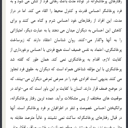
رفتارهای پرخاشگرانه در کوتاه مدت باعث رهائی فرد از تنش می شود و به
فرد پرخاشگر احساس قدرت و کنترل محیط را القاء می کند. اما در دراز
مدت، این افراد از رفتارهای خود احساس شرم و گناه می کنند و برای
کاهش این احساس به دیگران میدان می دهند یا به عبارت دیگر، امتیازاتی
را به آنها واگذار می-کنند. روان شناسان اعتقاد دارند که زیرساخت
پرخاشگری، اعتماد به نفس ضعیف است هیچ فردی با احساس برخورداری از
کفایت لازم، اقدام به پرخاشگری نمی کند. همان طور که گفته شد
پرخاشگری با این مؤلفه شناختی همراه است که دیگران به حقوق فرد تجاوز
می کنند. بدیهی است افرادی خود را در معرض تعرض دیگران می-بینند، که
در موضع ضعف قرار دارند. انسان با کفایت بر این باور است که می-تواند در
موقعیت های مختلف از پس مشکلات برآید. عمده ترین رفتار پرخاشگرانه،
برانگیختن احساس خصومت و تنفر در اطرافیان بر فرد پرخاشگر است. آنها
در قبال رفتارهای پرخاشگرانه ساکت نمی نشینند و غالباً مترصد مقابله به
مثل و ضربه زدن به او هستند. در موقع عصبانیت و خشم، مراقب افکار منفی