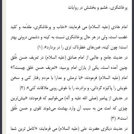
پرخاشگری، خشم و بخشش در روایات
امام هادی (عليه السلام) می فرمایند: «عتاب و پرخاشگرى، مقدّمه و کلید
غضب است، ولى در هر حال پرخاشگرى نسبت به کینه و دشمنى درونى بهتر
است؛ چون کینه، ضررهاى خطرناک ترى را در بردارد». (1)
در حديث جامع و جالبي از امام صادق (عليه السلام) در تعريف حسن خُلق
چنين آمده است، يكي از ياران امام پرسيد: «تعريف حسن خلق چيست؟»
امام (عليه السلام) فرمودند: «با نرمش و مدارا با مردم رفتار كني و سخن
خويش را پاكيزه گرداني، و برادرت را با خوش رويي ملاقات كني». (2)
در حديثي از پيامبر (صلى الله عليه و آله) مي‎خوانيم كه فرمودند: «بيش‎ترين
چيزي كه امت من به سبب آن وارد بهشت مي‎شوند تقوي و حسن خُلق
است». (3)
در حديث ديگري حضرت علي (عليه السلام) می فرمایند: «كامل ترين شما