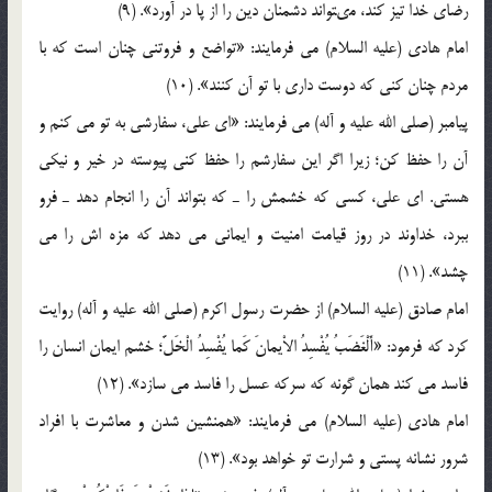
رضاى خدا تیز كند، مى‏تواند دشمنان دین را از پا در آورد». (9)
امام هادی (عليه السلام) می فرمایند: «تواضع و فروتنى چنان است که با
مردم چنان کنى که دوست دارى با تو آن کنند». (10)
پیامبر (صلى الله عليه و آله) می فرمایند: «اى على، سفارشى به تو مى كنم و
آن را حفظ كن؛ زيرا اگر اين سفارشم را حفظ كنى پيوسته در خير و نيكى
هستى. اى على، كسى كه خشمش را ـ كه بتواند آن را انجام دهد ـ فرو
ببرد، خداوند در روز قيامت امنيت و ايمانى مى دهد كه مزه اش را مى
چشد». (11)
امام صادق (عليه السلام) از حضرت رسول اكرم (صلى الله عليه و آله) روايت
كرد كه فرمود: «أَلْغَضَبُ يُفْسِدُ الاْيمانَ كَما يُفْسِدُ الْخَلَّ؛ خشم ايمان انسان را
فاسد مى كند همان گونه كه سركه عسل را فاسد مى سازد». (12)
امام هادی (عليه السلام) می فرمایند: «همنشین شدن و معاشرت با افراد
شرور نشانه پستى و شرارت تو خواهد بود». (13)