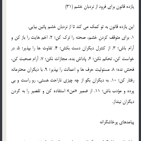
یازده قانون برای فرود از نردبان خشم (31)
این یازده قانون به تو کمک می کند تا از نردبان خشم پائین بیایی.
1. برای متوقف کردن خشم، صحنه را ترک کن؛ 2. اخم هایت را باز کن و
آرام باش؛ 3. از کنترل دیگران دست بکش؛ 4. تفاوت ها را بپذیر؛ 5. در
خواست کن، تحکم نکن؛ 6. پاداش بده، مجازات نکن؛ 7. آرام صحبت کن،
فحش نده؛ 8. مسئولیت حرف ها و اعمالت را بپذیر؛ 9. با دیگران محترمانه
رفتار کن؛ 10. به دیگران بگو از چه چیزی ناراحت هستی، رو راست و بی
پرده و مؤدب باش؛ 11. از ضمیر «من» استفاده کن و تقصیر را به گردن
دیگران نینداز.
پیامدهای پرخاشگرانه