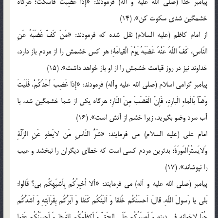
پيامبر خدا (صلى الله عليه و آله) فرمودند: «إِذا غَضِبْتَ فَاسْكُتْ؛ هرگاه
خشمگين شدى سكوت كن». (14)
از امام كاظم (عليه السلام) نقل شده كه فرمودند: «مَنْ كَفَّ غَضَبَهُ عَنِ
النّاسِ، كَفَّ اللّهُ عَنْهُ غَضَبَهُ يَوْمَ الْقيامَةِ؛ هر كس خشمش را از مردم باز دارد،
خداوند نيز در روز قيامت خشمش را از او باز خواهد داشت». (15)
پيامبر گرامى اسلام (صلى الله عليه وآله) فرمودند: «إِذا غَضِبَ أَحَدُكُمْ، فَلَيَتَ
وَضَّأْ بَالْماءِ الْبارِدِ، فَاِنَّ الْغَضَبَ مِنَ النّارِ؛ هرگاه يكى از شما خشمگين شد، با
آب سرد وضو بگيريد، زيرا خشم از آتش است». (16)
امام على (عليه السلام) می فرمایند: «شَرُّ النّاسِ مَن لايَعفو عَنِ الزَّلَّةِ
وَلايَستُرُالعَورَةَ؛ بدترين مردم كسى است كه خطاى ديگران را نبخشد و عيب
را نپوشاند». (17)
پيامبر (صلى الله عليه و آله) می فرمایند: «ألا اُخبِرُكُم بِاَشبَهِكُم بى؟ قَالوا:
بَلى يا رَسولَ اللّه‏ِ. قالَ: اَحسَنُكُم خُلقا وَ اَليَنُكُم كَنَفا وَ اَبَرُّكُم بِقَرَابَتِهِ وَ اَشَدُّكُم
حُبّا لاِِخوانِهِ فى دينِهِ وَ اَصبَرُكُم عَلَى الحَقِّ وَ اَكظَمُكُم لِلغَيظِ وَ اَحسَنُكُم عَفوا