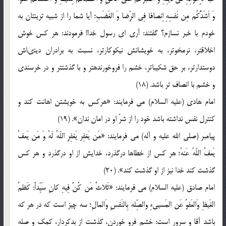
وَ اَشَدُّكُم مِن نَفسِهِ اِنصافا فِى الرِّضا وَ الغَضَبِ؛ آيا شما را از شبيه ترينتان به
خودم با خبر نسازم؟ گفتند: آرى اى رسول خدا! فرمودند: هر كس خوش
اخلاق‏تر، نرم‏خوتر، به خويشانش نيكوكارتر، نسبت به برادران دينى‏اش
دوست‏دارتر، بر حق شكيباتر، خشم را فروخورنده‏تر و با گذشت‏تر و در خرسندى
و خشم با انصاف ‏تر باشد. (18)
امام هادی (عليه السلام) می فرمایند: «هرکس به خویشتن اهانت کند و
کنترل نفس نداشته باشد خود را از شرّ او در امان ندان». (19)
پيامبر (صلى الله عليه و آله) می فرمایند: «مَن يَغفِر يَغفِرِ اللّه‏ُ لَهُ وَ مَن يَعفُ
يَعفُ اللّه‏ُ عَنهُ؛ هر كس از خطاها درگذرد، خدايش از او درگذرد و هر كس
گذشت كند خدا نيز از او گذشت كند». (20)
امام صادق (عليه السلام) می فرمایند: «ثَلاثٌ مَن کُنَّ فِیهِ کانِ سَیِّداً: کَظمُ
الغَیظِ وَالعَفوُ عَن المَسیىءِ والصِّله بِالنَفسِ وَالمالِ؛ سه چیز است که در هر که
باشد آقا و سرور است: خشم فرو خوردن، گذشت از بدکردار، کمک و صله