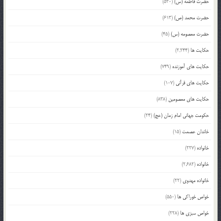
حضرت فاطمه (س)
(530)
حضرت محمد (ص)
(613)
حضرت معصومه (س)
(45)
حکایت ها
(2,244)
حکایت های آموزنده
(749)
حکایت های قرآنی
(107)
حکایت های معصومین
(838)
حکومت جهانی امام زمان (عج)
(24)
خاندان عصمت
(15)
خانواده
(227)
خانواده
(2,682)
خانواده مهدوی
(22)
خواص خوراکی ها
(550)
خواص سبزی ها
(228)