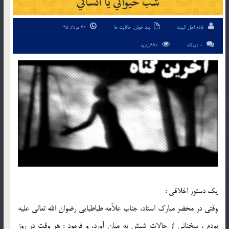
شب حيواني يا انساني
خادم اهل البیت
پند خوبان
,
حکایت ها
31 مرداد 95
0 دیدگاه
970بازدید
يك دستور اخلاقی :
وقتی در محضر مبارك استاد، جناب علاّمه طباطبايی رضوان الله تعالی عليه
بودم ، سخنانی از حالات شبش به ميان آورد، و فرمود : هر وقت در روز