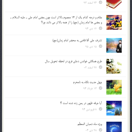
26 اسفند 93
مقام و درجه كدام يك از 14 معصوم بالاتر است چون بعضي امام علي ـ عليه السلام ـ
و بعضي ها امام زمان (عج) را از همه بالاتر مي دانند چرا؟
12 دی 94
تشرف علي آقا قاضي به محضر امام زمان(عج)
15 دی 95
طرح همگانی خواندن دعای فرج در لحظه تحویل سال
27 اسفند 03
چهل حدیث نگاه به نامحرم
13 خرداد 94
آیا جرقه ظهور در یمن زده شده است ؟!
8 فروردین 94
ویژه ماه شعبان المعظّم
28 دی 04