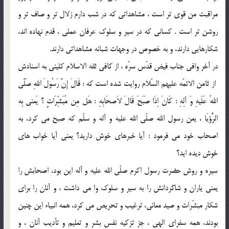
مراقبت من قوی تر است ، مشاهداتی كه در شب دارم زلال تر و صاف تر و
روشن تر است . كسانی كه در سير و سلوك عرفان عملی ، قدم نهاده اند،
شكارهايی دارند، و به خصوص در وجهات شبانه مشاهداتی دارند.
در آخر وافی جناب فيض قدّس سرّه ، از كافی ثقه الاسلام كلينی به اسنادش
‍ از ثامن الائمّه علیهم السّلام روايت شده است كه : قَالَ إِنَّ رَسُولَ اللهِ صَلَّی
اللهُ عَلَيهِ وَ آلِهِ : كَانَ اِذَا صَبَحَ قَالَ لاَصحَابِهِ : هَل مِن مُبَشِّرَاتٍ ؟ يَعنی بِه
الرُّؤيَا ، يعن رسول الله صلّی الله علیه و آله و سلّم كه صبح می كرد، به
اصحاب خود می فرمود : آيا خبرهای خوش داريد؟ يعنی آيا خواب های
خوش ديده ايد؟
سيره و روش حضرت رسول اكرم صلّی الله عليه و آله اين بود، اصحابش را
يعنی ياران و شاگردانش را به سير و سلوك وا می داشت ، و آنان را برای
شكار مبشّرات و صيد معانی، ترغيب و تحريص می كرد، همه انبياء اين چنين
بودند، همه سفرای الهی ، جز تزكيه نفس بشر و تعليم و تأديب آنان ، و