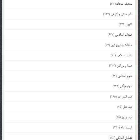
صحیفه سجادیه
(4)
طب سنتی و گیاهی
(147)
ظهور
(334)
عبادات اسلامی
(627)
عبادات و فروع دین
(34)
عقاید اسلامی
(70)
علما و بزرگان
(224)
علوم اسلامی
(43)
علوم قرآنی
(343)
عید غدیر خم
(185)
عید فطر
(35)
عید نوروز
(45)
غیبت امام
(291)
فضایل اخلاقی
(183)