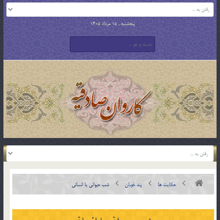
پنجشنبه , 15 مرداد 1405
حکایت ها
پند خوبان
شب حيواني يا انساني