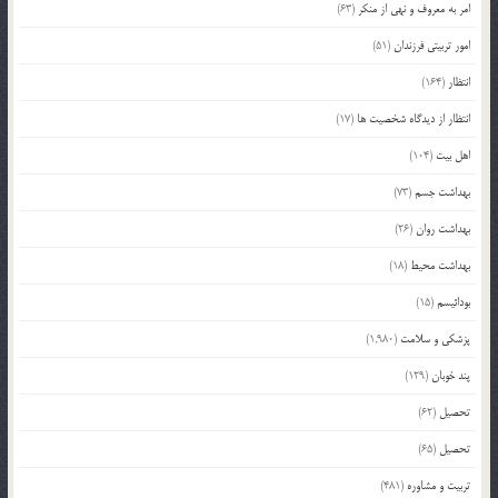
امر به معروف و نهی از منکر
(63)
امور تربیتی فرزندان
(51)
انتظار
(164)
انتظار از دیدگاه شخصیت ها
(17)
اهل بیت
(104)
بهداشت جسم
(73)
بهداشت روان
(26)
بهداشت محیط
(18)
بودائیسم
(15)
پزشکی و سلامت
(1,980)
پند خوبان
(129)
تحصیل
(62)
تحصیل
(65)
تربیت و مشاوره
(481)