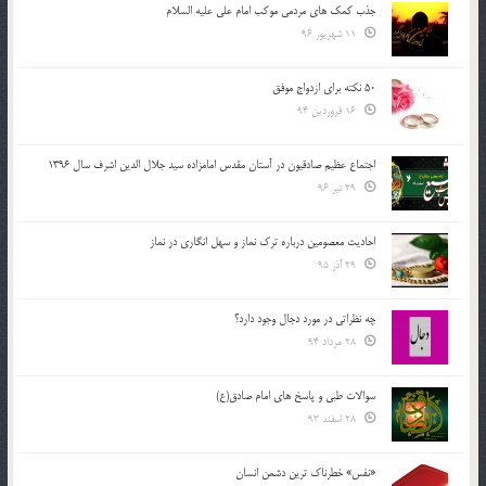
جذب کمک های مردمی موکب امام علی علیه السلام
11 شهریور 96
50 نکته برای ازدواج موفق
16 فروردین 94
اجتماع عظیم صادقیون در آستان مقدس امامزاده سید جلال الدین اشرف سال 1396
29 تیر 96
احادیث معصومین درباره ترک نماز و سهل انگاری در نماز
29 آذر 95
چه نظراتی در مورد دجال وجود دارد؟
28 مرداد 94
سوالات طبی و پاسخ های امام صادق(ع)
28 اسفند 93
«نفس» خطرناک ترین دشمن انسان