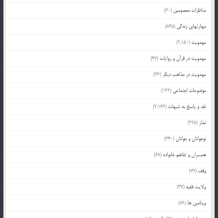
مناظرات معصومین
(60)
مهارتهای زندگی
(845)
مهدویت
(2,150)
مهدویت در قرآن و روایات
(47)
مهدویت در مذاهب دیگر
(36)
موضوعات اجتماعی
(122)
نقد و پاسخ به شبهات
(2,166)
نماز
(225)
نوجوانان و جوانان
(440)
همسران و تفاهم خانواده
(68)
وقف
(77)
ولایت فقیه
(37)
ویتامین ها
(89)