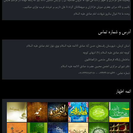
وهابیت مانع عزاداری و اظهار ارادت می شود ما کاروان صادقیه ای را برایتان تشکیل داده ایم که رسما عهده دار مراسم هایتان
باشیم و ناله سرای جعفری میزبان عزاداران و میهمانانتان گردد تا جان داریم بر غربتت غریب نوازی میکنیم...
وعده ما 25 شوال سالروز شهادت امام صادق علیه السلام
آدرس و شماره تماس
استان کرمان ، شهرستان رفسنجان، حسن آباد صادق الائمه علیه السلام نوق، بلوار امام صادق علیه السلام
کوچه امام صادق علیه السلام (9) انتهای کوچه
ساختمان پایگاه فرهنگی مذهبی دارالصادقیون
دفتر شورای مرکزی انجمن محبین حضرت صادق الائمه علیه السلام
شماره تماس : 03434171563 – 09133928317
ائمه اطهار