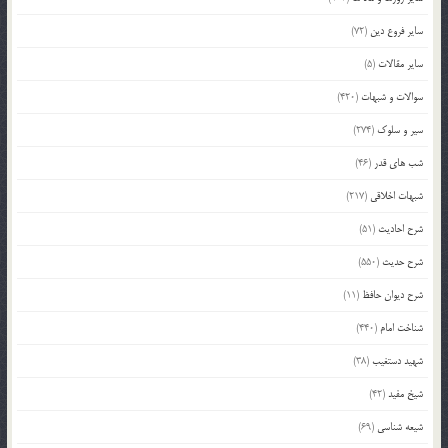
سایر فروع دین
(72)
سایر مقالات
(5)
سوالات و شبهات
(420)
سیر و سلوک
(274)
شب های قدر
(46)
شبهات اخلاقی
(217)
شرح احادیث
(51)
شرح حدیث
(550)
شرح دیوان حافظ
(11)
شناخت امام
(440)
شهید دستغیب
(38)
شیخ مفید
(42)
شیعه شناسی
(69)