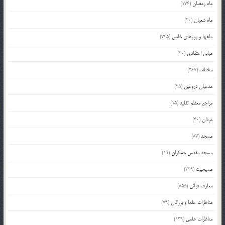
ماه رمضان
(176)
ماه شعبان
(20)
ماهها و روزهای خاص
(745)
مبانی اعتقادی
(20)
مختلف
(367)
مدعیان دروغین
(25)
مراجع معظم تقلید
(15)
مردان
(40)
مسجد
(87)
مسجد مقدس جمکران
(19)
مسیحیت
(229)
معارف قرآنی
(855)
مناظرات علما و بزرگان
(79)
مناظرات علمی
(139)