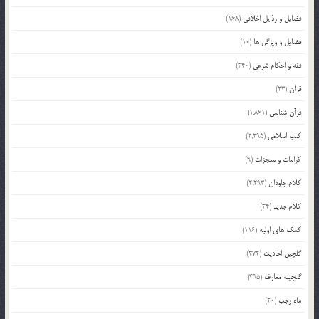
فضایل و رذایل اخلاقی
(168)
فضایل و ویژگی ها
(10)
فقه و احکام شرعی
(340)
قرآن
(23)
قرآن شناسی
(1,861)
کتب اسلامی
(2,295)
کرامات و معجزات
(9)
کلام جاودان
(2,293)
کلام جدید
(34)
کمک های اولیه
(116)
گلچین احادیث
(372)
گنجینه معارف
(495)
ماه رجب
(20)