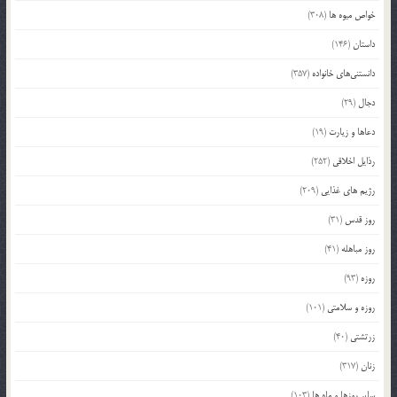
خواص میوه ها
(308)
داستان
(146)
دانستنی‌های خانواده
(357)
دجال
(29)
دعاها و زیارت
(19)
رذایل اخلاقی
(252)
رژیم های غذایی
(209)
روز قدس
(31)
روز مباهله
(41)
روزه
(93)
روزه و سلامتی
(101)
زرتشتی
(40)
زنان
(317)
سایر روزها و ماه ها
(103)