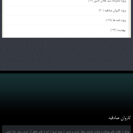
ویژه امامزاده سید جلال الدین
(16)
ویژه کاروان صادقیه
(30)
ویژه نامه ها
(135)
یهودیت
(194)
کاروان صادقیه
هدف از خلقت عالم معرفت و عبادت خداوند متعال است, و غرض از بعثت انبیاء از آدم تا خاتم تحقق آن است, رسول خدا (صلی