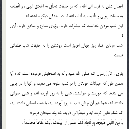
ايصال شان به قرب الی الله ، كه در حقيقت تخلّق به اخلاق الهی ، و اتّصاف
به صفات ربوبی و تأديب به آداب الله است ، هدفی ديگر نداشته اند .
اين شب مردان خداست كه مبشّرات دارند، رؤيای صالح و صادق دارند، آری
!
شب مردان خدا، روز جهان افروز است روشنان را به حقيقت شب ظلمانی
نيست
باری ! كأنّ رسول الله صلّی الله عليه وآله به اصحابش فرموده است كه : آيا
همان طور كه حيوانات خودتان را در شب علوفه می دهيد، و آنها را در جايی
می بنديد كه خوردند و خوابيدند، شبی را به روز آورده اند، و شبی حيوانی
داشته اند، شما هم آن چنان شب به روز آورده ايد، يا شب انسانی داشته ايد،
كه شكارهايی كرده ايد و مبشّراتی داريد، خداوند سبحان فرمود:
وَ مِنَ اللَّيلِ فَتَهَجَّد بِهِ نَافِلَهَ لَكَ عَسَی اَن يَبعَثَكَ رَبُّكَ مَقَاماً مَحمُوداً .