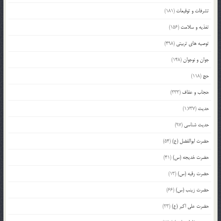
تشرفات و توقیعات
(181)
تغذیه و سلامت
(156)
توصیه های تربیتی
(498)
جوان و نوجوان
(148)
حج
(118)
حجاب و عفاف
(333)
حدیث
(1,737)
حدیث شناسی
(97)
حضرت ابوالفضل (ع)
(54)
حضرت خدیجه (س)
(41)
حضرت رقیه (س)
(13)
حضرت زینب (س)
(66)
حضرت علی اکبر (ع)
(23)