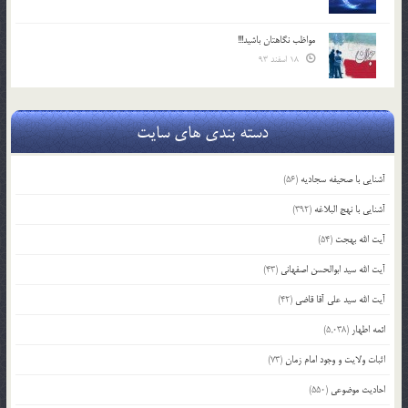
مواظب نگاهتان باشید!!!
18 اسفند 93
دسته بندی های سایت
آشنایی با صحیفه سجادیه
(56)
آشنایی با نهج البلاغه
(392)
آیت الله بهجت
(54)
آیت الله سید ابوالحسن اصفهانی
(43)
آیت الله سید علی آقا قاضی
(42)
ائمه اطهار
(5,038)
اثبات ولایت و وجود امام زمان
(73)
احادیث موضوعی
(550)