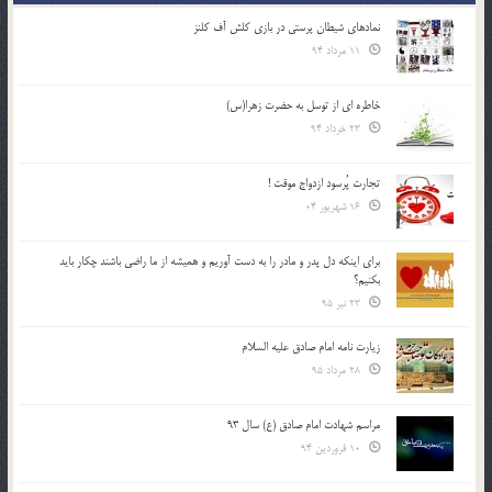
نمادهای شیطان پرستی در بازی کلش آف کلنز
11 مرداد 94
خاطره ای از توسل به حضرت زهرا(س)
23 خرداد 94
تجارت پُرسود ازدواج موقت !
16 شهریور 04
براي اينكه دل پدر و مادر را به دست آوريم و هميشه از ما راضي باشند چكار بايد
بكنيم؟
23 تیر 95
زیارت نامه امام صادق علیه السلام
28 مرداد 95
مراسم شهادت امام صادق (ع) سال 93
10 فروردین 94