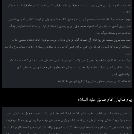
الله علیه و آله و سلم) برای تعلیم و تربیت بشریّت به معرفت و عبادت ,قرآن و کسی که نزد او علم تمام قرآن است به یادگار
گذاشت.
هرچند حوادث روزگار نگذاشت مفسّر معصومِ قرآن, پرده از حقایق کتاب خدا بردارد ولی در فرصت کوتاهی که برای ششمین
اختر فرزوان آسمان هدایت پیش آمد,شاهراه مذهب حق را برای رهروانِ از خلقت باز کرد , و فطرت تشنه انسانیت را به آب
حیات عبادت و معرفت سیرآب کرد.
امید است پیروان مذهب حق روز عزای آن حضرت, آنچه در توان دارند در مراسم سوگواری انجام دهند تا مشمول دعای
مستجاب او شوند که فرمود((رحم الله من احیی امرنا)) رحمتی که سرمایه ی سعادت و وسیله ی نجات از شدائد برزخ و قیامت
است.
حرکت همه ساله کاروان صادقیه رفسنجان (راهیان ولایت) جلوه ای از تکریم مقام عالی حضرت صادق الائمه علیه السلام
میباشد. مفتخریم که این حرکت حماسه ابراز محبت نسبت به آن امام همام و نشان افتخار شهرمان رفسنجان ؛ شهر
دارالصادقیون گردید.
الحمدالله که این مراسم به عنوان سنتی پویا در تاریخ شهرمان ماندگار شد.
پیام فدائیان امام صادق علیه السلام
ما خادمین صادقیه با شنیدن احادیث حضرت صادق الائمه علیه السلام عطر یادش را استشمام نموده و دل به عنایاتش دخیل
بسته و چشم به کراماتش دوخته ؛ از جان و دل خدمت ارباب و رئیس مذهب مان عرضه میداریم، ای ارباب ما اگر چه قبرت
غریب است ما نمی گذاریم قدر و منزلت شما غریب بماند. اگر قبرت ضریح و بارگاه ندارد قلب ما حرم شماست اگر در کنار قبرت