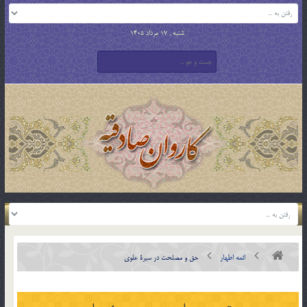
شنبه , 17 مرداد 1405
ائمه اطهار
حق و مصلحت در سيرۀ علوي