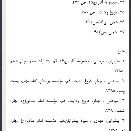
24 . مجموعه آثار ،ج25، ص 233.
25 . فروغ ولايت ، ص 780.
26. همان ، ج16،ص311
27 . همان ،ص452.
منابع:
1. مطهري ، مرتضي ، مجموعه آثار ، ج16، قم، انتشارات صدرا، چاپ هفتم
،1385.
2. سبحاني ، جعفر، فروغ ابديت، قم، مؤسسه بوستان كتاب،چاپ بيست
وسوم،1385.
3. سبحاني ، جعفر، فروغ ولايت، قم، مؤسسه امام صادق(ع) ،چاپ
ششم،1380.
4. پيشوايي، مهدي ، سيرة پيشوايان،قم، مؤسسه امام صادق(ع) ،چاپ
نهم،1378.