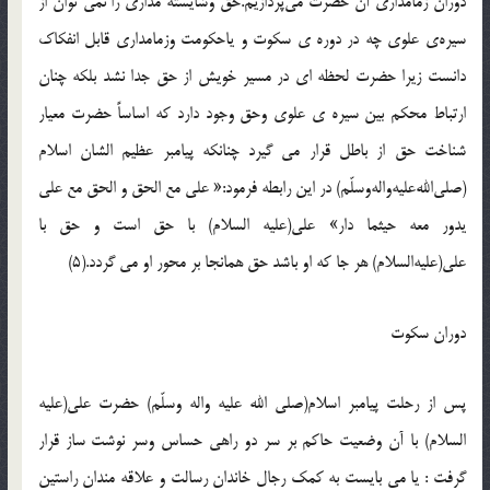
دوران زمامداري آن حضرت مي‌پردازيم.حق وشايسته مداري را نمي توان از
سيره‌ي علوي چه در دوره ي سكوت و ياحكومت وزمامداري قابل انفكاك
دانست زيرا حضرت لحظه ا‌ي در مسير خويش از حق جدا نشد بلكه چنان
ارتباط محكم بين سيره ي علوي وحق وجود دارد كه اساساً حضرت معيار
شناخت حق از باطل قرار مي گيرد چنانكه پيامبر عظيم الشان اسلام
(صلي‌الله‌عليه‌واله‌وسلّم) در اين رابطه فرمود:« علي مع الحق و الحق مع علي
يدور معه حيثما دار» علي(عليه السلام) با حق است و حق با
علي(عليه‌السلام) هر جا كه او باشد حق همانجا بر محور او مي گردد.(5)
دوران سكوت
پس از رحلت پيامبر اسلام(صلي الله عليه واله وسلّم) حضرت علي(عليه
السلام) با آن وضعيت حاكم بر سر دو راهي حساس وسر نوشت ساز قرار
گرفت : يا مي بايست به كمك رجال خاندان رسالت و علاقه مندان راستين