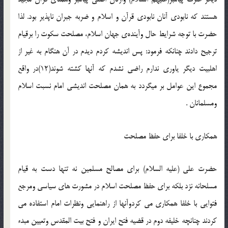
هستند كه نابودي آنان نابودي قرآن و اسلام و ضربه جبران ناپذير بود. لذا
حضرت با توجه شرايط حال وآينده‌ي جهان اسلام، مصلحت سكوت را برقيام
ترجيح دادند چنانكه فرمود: پس انديشه كردم ديدم در آن هنگام به غير از
اهلبيت ديگر ياوري ندارم راضي نشدم كه آنها كشته شوند(12)در واقع
مجموع اين عوامل بر ميگردد به همان مصلحت انديشي امام نسبت اسلام
ومسلمانان .
همكاري با خلفا براي حفظ مصلحت
حضرت علي (عليه السلام) براي مصالح مسلمين نه تنها دست به قيام
مسلحانه نزد بلكه براي حفظ مصلحت اسلام در مشورت هاي سياسي ومرجع
فتوايي با خلفا همكاري مي كردوآنها از راهنمايي ونظرات امام استفاده مي
كردند چنانچه خليفه دوم در قضيه فتح ايران و فتح بيت المقدس وتعيين مبدء