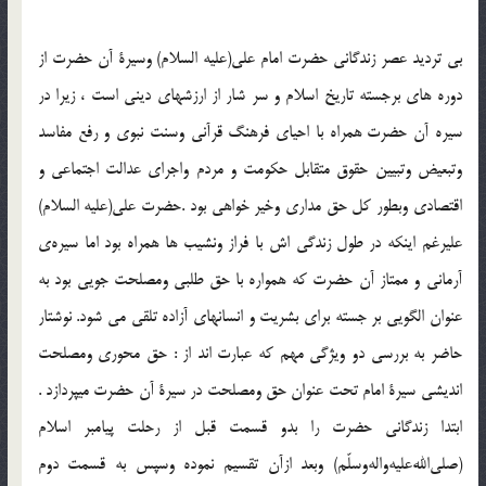
بي ترديد عصر زندگاني حضرت امام علي(عليه السلام) وسيرة آن حضرت از
دوره هاي برجسته تاريخ اسلام و سر شار از ارزشهاي ديني است ، زيرا در
سيره آن حضرت همراه با احياي فرهنگ قرآني وسنت نبوي و رفع مفاسد
وتبعيض وتبيين حقوق متقابل حكومت و مردم واجراي عدالت اجتماعي و
اقتصادي وبطور كل حق مداري وخير خواهي بود .حضرت علي(عليه السلام)
عليرغم اينكه در طول زندگي اش با فراز ونشيب ها همراه بود اما سيره‌ي
آرماني و ممتاز آن حضرت كه همواره با حق طلبي ومصلحت جويي بود به
عنوان الگويي بر جسته براي بشريت و انسانهاي آزاده تلقي مي شود. نوشتار
حاضر به بررسي دو ويژگي مهم كه عبارت اند از : حق محوري ومصلحت
انديشي سيرة امام تحت عنوان حق ومصلحت در سيرة آن حضرت ميپردازد .
ابتدا زندگاني حضرت را بدو قسمت قبل از رحلت پيامبر اسلام
(صلي‌الله‌عليه‌واله‌وسلّم) وبعد ازآن تقسيم نموده وسپس به قسمت دوم