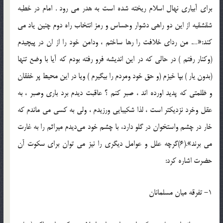
براي آبياري نهال اسلام ريخته شده است به هدر مي رود . امام در خطبه
شقشقيه از اين دو راهي دشوار وحساس و رمز انتخاب راه دوم چنين ياد مي
كند:«…. من رداي خلافت را رها ساختم ، ودامن خود را از ان در پيچيدم
(وكنار رفتم ) در حالي كه در اين انديشه فرو رفته بودم كه آيا با وضع تنها
(بدون يار ) بپا خيزم (و حق خود ومردم را بيگيرم ) ويا در اين محيط پر خفقان
و ظلمتي كه پديد اورده اند ، صبر كنم ؟ عاقبت ديدم برد باري وصبر ، به
عقل وخرد نزديكتر است ، لذا شكيبايي ورزيدم ، ولي به كسي مي ماندم كه
خار در چشم واستخوان در گلو دارد، با چشم خود مي‌ديدم ميراثم را به غارت
مي برند».(6)گرچه علل و عوامل ديگري را نيز مي توان براي سكوت آن
حضرت اشاره كرد:
1- تفرقه ميان مسلمانان