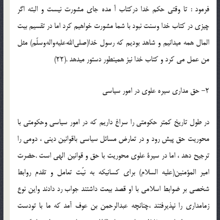
فرمود : تا وقتي حكم خدا دركتاب آ مده جاي مشورت نيست و البته اگر
چيزي در كتاب خدا وسنت نبود با شما مشورت خواهيم كرد اما در تقسيم بيت
المال همه ميدانيم و شاهد بوديم كه رسول خدا(صلي‌الله‌عليه‌واله‌وسلّم) مثل
من عمل مي كرد و كتاب خدا نيز همينطور دستور ميدهد .(22)
2- حق مداري سيره علوي در امور سياسي
در طول تاريخ كمتر حكومتي را سراغ داريم كه در امور سياسي وحكومتي با
محوريت حق پيش رود و در تعارض مسائل سياسي باقوانين ديني ، دومي را
ترجيح دهد ، اما در سيرة علوي محوريت با حق و قوانين الهي است .حضرت
امير المؤمنين(عليه السلام) براي كسانيكه به نيّت تعامل و تقدم روابط
شخصي بر ضوابط اسلامي با او قصد بيعت داشتند جواب رد دادند واين نوع
زمامداري را نپذيرفتند ،چنانچه عبدالرحمن بن عوف آمد كه ما با تودست