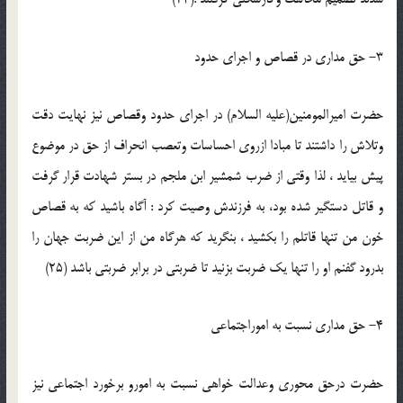
3- حق مداري در قصاص و اجراي حدود
حضرت اميرالمومنين(عليه السلام) در اجراي حدود وقصاص نيز نهايت دقت
وتلاش را داشتند تا مبادا ازروي احساسات وتعصب انحراف از حق در موضوع
پيش بيايد ، لذا وقتي از ضرب شمشير ابن ملجم در بستر شهادت قرار گرفت
و قاتل دستگير شده بود، به فرزندش وصيت كرد : آگاه باشيد كه به قصاص
خون من تنها قاتلم را بكشيد ، بنگريد كه هرگاه من از اين ضربت جهان را
بدرود گفنم او را تنها يك ضربت بزنيد تا ضربتي در برابر ضربتي باشد (25)
4- حق مداري نسبت به اموراجتماعي
حضرت درحق محوري وعدالت خواهي نسبت به امورو برخورد اجتماعي نيز