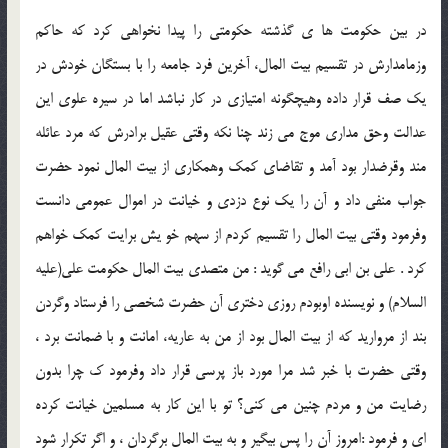
در بين حكومت ها ي گذشته حكومتي را پيدا نخواهي كرد كه حاكم
وزمامدارش در تقسيم بيت المال، آخرين فرد جامعه را با بستگان خودش در
يك صف قرار داده وهيچگونه امتيازي در كار نباشد اما در سيره علوي اين
عدالت وحق مداري موج مي زند چنا نكه وقتي عقيل برادرش كه مرد عائله
مند وقرضدار بود آمد و تقاضاي كمك وهمكاري از بيت المال نمود حضرت
جواب منفي داد و آن را يك نوع دزدي و خيانت در اموال عمومي دانست
وفرمود وقتي بيت المال را تقسيم كردم از سهم خو يش برايت كمك خواهم
كرد . علي بن ابي رافع مي گويد : من متصدي بيت المال حكومت علي(عليه
السلام) و نويسنده اوبودم روزي دختري آن حضرت شخصي را فرستاد وگردن
بند از مرواريد كه از بيت المال بود از من به عاريه، امانت و با ضمانت برد ،
وقتي حضرت با خبر شد مرا مورد باز پرسي قرار داد وفرمود ك چرا بدون
رضايت من و مردم چنين مي كني؟ تو با اين كار به مسلمين خيانت كرده
اي و فرمود :امروز آن را پس بيگير و به بيت المال برگردان ، و اگر تكرار شود