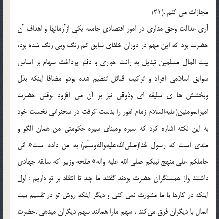
مجازات مي كنم .(21)
آري عدالت وحق مداري در امور اقتصادي جامعه يكي ازآرمانها و اهداف آن
حضرت بود كه اين مهم در دوران خلفاي سابق كم رنگ وبي رنگ شده بود،
بيت المال مسلمين تبديل به رانت خواري و دفتر پرداخت سهام بر اساس
سوابق اسلامي افراد و تركيب قبائل تنظيم شده بودو مضافا اينكه بذل
وبخشش ها ي سليقه اي وذوقي نيز بر آن مي افزود .وقتي حضرت
اميرالمومنين(عليه‌السلام زمام امور را بدست گرفت در سخنراني نخست خود
به اين نكته اشاره كرد كه سيره ومبناي سيره حكومتي من همان الگو و
متدي است كه رسول خدا(صلي‌الله‌عليه‌واله‌وسلّم) به من داده است« اني
حاملكم علي منهج نبيكم صلي الله عليه واله» طلحه وزبير كه سابقه جهادي
داشتند واز همسنگران حضرت بودند گفتند ما چند تا انتقاد بر تو داريم : اول
اينكه در كارها با ما مشورت نمي كني و ديگر اينكه روش تو در تقسيم بيت
المال با ديگران فرق مي‌كند ، سهم مارا همانند سهم ديگران ميدهي .حضرت