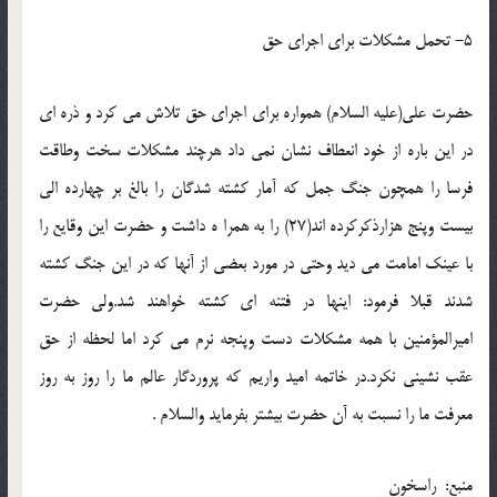
5- تحمل مشكلات براي اجراي حق
حضرت علي(عليه السلام) همواره براي اجراي حق تلاش مي كرد و ذره اي
در اين باره از خود انعطاف نشان نمي داد هرچند مشكلات سخت وطاقت
فرسا را همچون جنگ جمل كه آمار كشته شدگان را بالغ بر چهارده الي
بيست وپنج هزارذكركرده اند(27) را به همرا ه داشت و حضرت اين وقايع را
با عينك امامت مي ديد وحتي در مورد بعضي از آنها كه در اين جنگ كشته
شدند قبلا فرمود: اينها در فتنه اي كشته خواهند شد.ولي حضرت
اميرالمؤمنين با همه مشكلات دست وپنجه نرم مي كرد اما لحظه از حق
عقب نشيني نكرد.در خاتمه اميد واريم كه پروردگار عالم ما را روز به روز
معرفت ما را نسبت به آن حضرت بيشتر بفرمايد والسلام .
منبع: راسخون