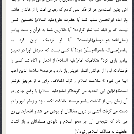
اش چنين است:من هر گز فكر نمي كردم كه رهبري امت را از خاندان هاشم
واز امام ابوالحسن سلب كنند.آيا حضرت علي(عليه السلام) نخستين كسي
نيست كه بر قبله شما نماز گزارده؟ آيا داناترين شما به قرآن و سنت پيامبر
(صلي‌الله‌عليه‌واله‌وسلّم)،اونيست؟ آيا او نزديك ترين فرد به
پيامبر(صلي‌الله‌عليه‌واله‌وسلّم) نبود؟آيا كسي نيست كه جبرئيل اورا در تجهيز
پيامبر ياري كرد؟ هنگاميكه امام(عليه السلام) از اشعار او آگاه شد كسي را
فرستادكه او را از خواندن اشعار خويش باز دارد و فرمود:« سلامة الدين احب
الينا من غيره » سلامت اسلام از گزند اختلاف، براي ما از هرچيز خوشتر
است».(8)ابن ابي الحديد مي گويد:اگر امام(عليه السلام) با وضع جاري در
آن زمان پس از گذشت پيامبر برمسند خلافت تكيه ميزد و زمام امور را در
دست مي گرفت آتشي در درون مخالفان او روشن مي شد و انفجارهايي رخ
مي داد كه نتيجه‌ي آن جز محو اسلام و نابودي مسلمانان و باز گشت
جاهليت به ممالك اسلامي نبود(9)