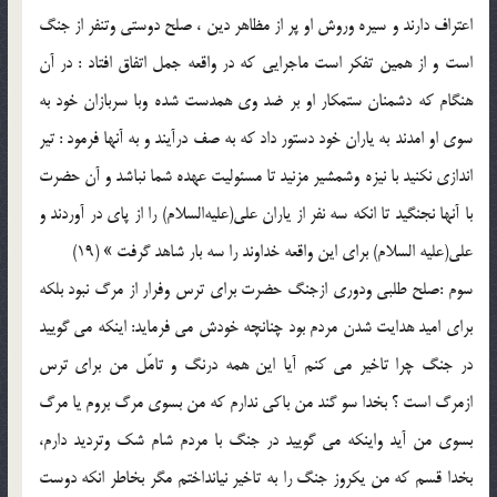
اعتراف دارند و سيره وروش او پر از مظاهر دين ، صلح دوستي وتنفر از جنگ
است و از همين تفكر است ماجرايي كه در واقعه جمل اتفاق افتاد : در آن
هنگام كه دشمنان ستمكار او بر ضد وي همدست شده وبا سربازان خود به
سوي او امدند به ياران خود دستور داد كه به صف درآيند و به آنها فرمود : تير
اندازي نكنيد با نيزه وشمشير مزنيد تا مسئوليت عهده شما نباشد و آن حضرت
با آنها نجنگيد تا انكه سه نفر از ياران علي(عليه‌السلام) را از پاي در آوردند و
علي(عليه السلام) براي اين واقعه خداوند را سه بار شاهد گرفت » (19)
سوم :صلح طلبي ودوري ازجنگ حضرت براي ترس وفرار از مرگ نبود بلكه
براي اميد هدايت شدن مردم بود چنانچه خودش مي فرمايد: اينكه مي گوييد
در جنگ چرا تاخير مي كنم آيا اين همه درنگ و تامّل من براي ترس
ازمرگ است ؟ بخدا سو گند من باكي ندارم كه من بسوي مرگ بروم يا مرگ
بسوي من آيد واينكه مي گوييد در جنگ با مردم شام شك وترديد دارم،
بخدا قسم كه من يكروز جنگ را به تاخير نيانداختم مگر بخاطر انكه دوست