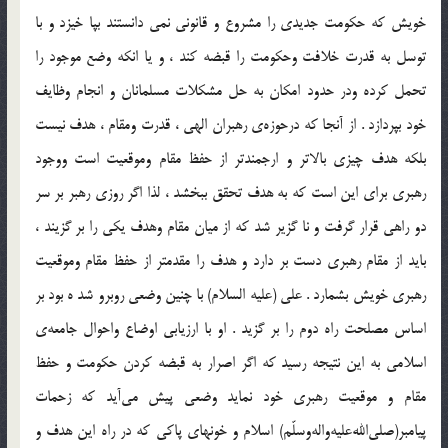
خويش كه حكومت جديدي را مشروع و قانوني نمي دانستند بپا خيزد و با
توسل به قدرت خلافت وحكومت را قبضه كند ، و يا انكه وضع موجود را
تحمل كرده ودر حدود امكان به حل مشكلات مسلمانان و انجام وظايف
خود بپردازد . از آنجا كه درحوزه‌ي رهبران الهي ، قدرت ومقام ، هدف نيست
بلكه هدف چيزي بالاتر و ارجمندتر از حفظ مقام وموقعيت است ووجود
رهبري براي اين است كه به هدف تحقق ببخشد ، لذا اگر روزي رهبر بر سر
دو راهي قرار گرفت و نا گزير شد كه از ميان مقام وهدف يكي را بر گزيند ،
بايد از مقام رهبري دست بر دارد و هدف را مقدمتر از حفظ مقام وموقعيت
رهبري خويش بشمارد . علي (عليه السلام) با چنين وضعي روبرو شد ه بود بر
اساس مصلحت راه دوم را بر گزيد . او با ارزيابي اوضاع واحوال جامعه‌ي
اسلامي به اين نتيجه رسيد كه اگر اصرار به قبضه كردن حكومت و حفظ
مقام و موقعيت رهبري خود نمايد وضعي پيش مي‌آيد كه زحمات
پيامبر(صلي‌الله‌عليه‌واله‌وسلّم) اسلام و خونهاي پاكي كه در راه اين هدف و