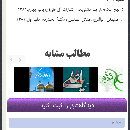
5. نهج البلاغه،ترجمه دشتي،قم ،اتشارات آل علي(ع)چاپ چهارم،1381
6. اصفهاني، ابوالفرج.، مقاتل الطالبين ، مكتبة الحيدريه، چاپ اول 1381.
مطالب مشابه
دیدگاهتان را ثبت کنید