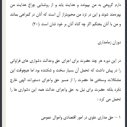
دارم گروهي به من بپيوندد و هدايت يابد و از روشنايي چراغ هدايت من
بهره‌مند شوند و اين در نزد من محبوبتراز آن است كه آنان در گمراهي بمانند
و من با آنان بجنگم اگر چه گناه آنان بر خود شان است .(20)
دوران زمامداري
در اين دوره هر چند حضرت براي اجراي حق وعدالت دشواري هاي فراواني
را در پيش داشت كه تحمل آن بسيار سخت و شكننده بود اما هيچوقت اين
مشكلات وسختي ها حضرت را از مسير حق واجراي دستورات الهي خارج
نكرد بلكه حضرت براي نيل به حق واجراي عدالت همه اين دشواري ها را
تحمل مي كرد :
1 – حق مداري علوي در امور اقتصادي واموال عمومي