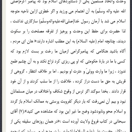
وحدت واتحاد مسلمين يكي از دستاوردهاي اسلام بود كه پيامبر اكرم(صلي
الله عليه واله وسلّم) به آن اهتمام مي ورزيد و اگر خطري ازاين ناحيه متوجه
اسلام مي شد با آرمان رسول خدا(صلي‌الله‌عليه‌واله‌وسلّم) سازگاري نداشت ،
لذا حضرت براي حفظ اين وحدت و پرهيز از تفرقه مصلحت را بر سكوت
ديدند، چنانچه امام (عليه السلام) به اين مطلب اشاره دارند:« هان اي مردم ،
آگاه باشيد هنگامي كه پيامبرگرامي ازميان ما رخت بر بست لازم بود كه
كسي با ما در بارة حكومتي كه او پي ريزي كرد نزاع نكند و به آن چشم طمع
ندوزد ، زيرا ما وارث ووليّ و عترت او بوديم . اما بر خلاف انتظار ، گروهي از
قريش به حق ما دست دراز كرده ، خلافت را از ما سلب كردند و از آن خود
قرار دادند . بخدا سوگند اگر ترس از وقوع شكاف واختلاف در ميان مسلمانان
نبود و بيم آن نمي‌رفت كه بار ديگر كفروبت پرستي به ممالك اسلام باز گردد
و اسلام محو ونابودشود وضع ما غير اين بود كه مشاهده مي كنيد».(7) آقاي
سبحاني در كتاب فروغ ولايت آورده است :«در همان روزهاي سقيفه يكي از
بستگان حضرت علي(عليه السلام) اشعاري را در مدح او مي‌سرايد كه ترجمه