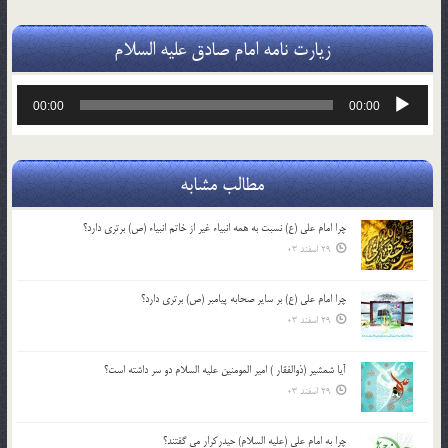
زیارت نامه امام صادق علیه السلام
پخش‌کننده
00:00
00:00
صوت
مطالب مشابه
چرا امام علی (ع) نسبت به همه انبیاء غیر از خاتم انبیاء (ص) برتری دارد؟
29 اسفند 03
چرا امام علی (ع) بر سایر صحابه پیامبر (ص) برتری دارد؟
29 اسفند 03
آیا شمشیر (ذوالفقار ) امیر المومنین علیه السلام دو سر داشته است؟
29 اسفند 03
چرا به امام علی (علیه السلام) حیدرکرار می گفتند؟