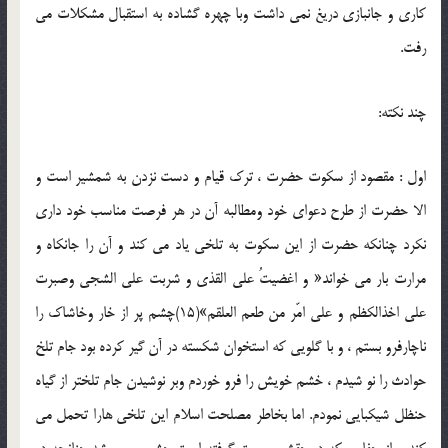
كاري و جانبازي دريغ نمي داشت وبا چهره گشاده به استقبال مشكلات مي
رفت.
چند نكته:
اول : مقصود از سكوت حضرت ، ترك قيام و دست نزدن به شمشير است و
الا حضرت از طرح دعواي خود ومطالبه آن در هر فرصت مناسب خود داري
نكرد چنانكه حضرت از اين سكوت به تلخي ياد مي كند و آن را جانكاه و
مرارت بار مي خواند« و اغضيتُ علي القذي و شربت علي الشجي وصبرت
علي اخذالكظم و علي امّر من طعم العلقم»(15)چشم پر از خار وخاشاك را
ناچارفرو بستم ، و با گلويي كه استخوان شكسته در آن گير كرده بود جام تلخ
حوادث را نو شيدم ، خشم خويش را فرو خوردم وبر نوشيدن جام تلختر از گياه
حنظل شيكبايي نمودم. اما بخاطر مصلحت اسلام اين تلخي هارا تحمل مي