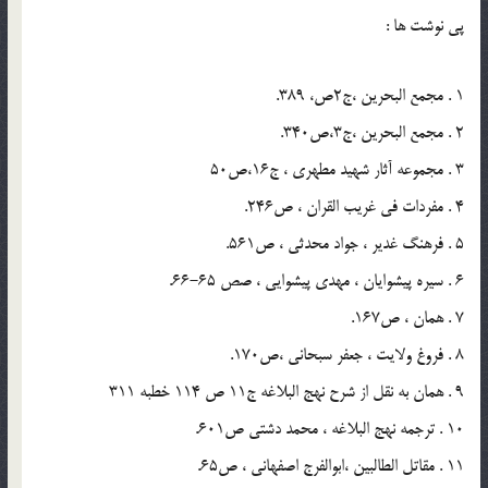
پي نوشت ها :
1 . مجمع البحرين ،ج2ص، 389.
2 . مجمع البحرين ،ج3،ص340.
3 . مجموعه آثار شهيد مطهري ، ج16،ص50
4 . مفردات في غريب القران ، ص246.
5 . فرهنگ غدير ، جواد محدثي ، ص561.
6 . سيره پيشوايان ، مهدي پيشوايي ، صص 65-66.
7 . همان ، ص167.
8 . فروغ ولايت ، جعفر سبحاني ،ص170.
9 . همان به نقل از شرح نهج البلاغه ج11 ص 114 خطبه 311
10 . ترجمه نهج البلاغه ، محمد دشتي ص601.
11 . مقاتل الطالبين ،ابوالفرج اصفهاني ، ص65.