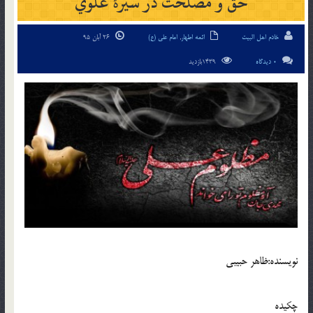
حق و مصلحت در سيرۀ علوي
خادم اهل البیت
ائمه اطهار
,
امام علی (ع)
26 آبان 95
0 دیدگاه
1439بازدید
نويسنده:ظاهر حبيبي
چكيده