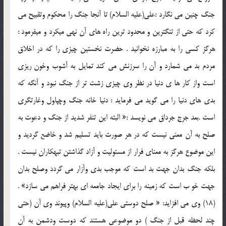
جنگ چنين مي نگارد :علي(عليه السلام) تا آنجا جنگ را محكوم وتقبيح مي
كرد كه حتي از تنگترين و محدود ترين را‌ه هاي آن نهي ميكرد و ميفرمود :
هرگز كسي را به مبارزه نخوانيد . حضرت نخستين چيزي را كه در اخلاق
مردم بد مي شمارد و آن را سرزنش مي كند تمايل به آشوب وخون ريزي
است واز كار ها ي دنيا در نظر وي چيزي زشت تر از جنگ نبود و آنگه كه
بدي هاي دنيا را مي گويد مي فرمايد : دنيا خانه جنگ وچپاول وغارتگري
است .بعد جرج جرداق مي نويسد :« البته اين تنفر شديد از جنگ و دعوت به
صلح به آن معني نيست كه در هر صورت بايد تسليم شد و خاضع گرديد و
اين موضوع هرگز به معناي فرار از مسئوليت و آزاد گذاشتن تبهكاران نيست .
بلكه جنگ بدان جهت بد است كه موجب بدي وآزار مي گردد وصلح بدان
جهت خو ب است كه زمينه را براي ايجاد جامعه اي بهتر فراهم مي سازد» .
(18) وي مي افزايد: « صلح دوستي علي(عليه السلام) وپيوند وي آن (حتي
چند لحظه قبل از جنگ ) دو موضوعي هستند كه دوست ودشمن به آن