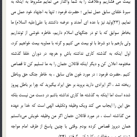
بيعت مي فشاريم وخلافت را به شما واگذار مي نمايم مشروط به اينكه به
سيرة خلفاي سابق عمل نمايي ؛ حضرت فرمود : تنها به اجتهاد خود عمل مي
نمايم. (23)وليد نيز با عده اي آمدند و عرضه داشتند يا علي(عليه السلام) ما
بخاطر سوابق كه با تو در جنگهاي اسلام داريم، خاطره خوشي از تونداريم
ولي بازهم با دو شرط با تو بيعت مي كنيم و گرنه با معاويه بيعت خواهيم كرد،
اول اينكه به گذشته كاري نداشته باش و هرچه در دوران خلفا گذشته
مختومه اعلان كن و ديگر اينكه قاتلان عثمان را به ما تسليم كن تا قصاص
كنيم .حضرت فرمود : در مورد خون هاي سابق ، به خاطر جنگ حق وباطل
ريخته شد ، اگر ايرادي داريد برويد بر حق ايراد بيگيريد كه چرا بر باطل پيروز
شده است اما اينكه به گذشته ها كاري نداشته باشم در دست من نيست بلكه
حق اين را ايجاب مي كند ويك وظيفه وتكليف الهي است كه خدا بر عهده
من گذاشته است ، در مورد قاتلان عثمان اگر من وظيفه خويش مي‌دانستم
همان ديروز قصاص كرده بودم .وقتي با چنين پاسخ از طرف امام مواجه
شدند تصميم مخالفت وكارشكني گرفتند .(24)