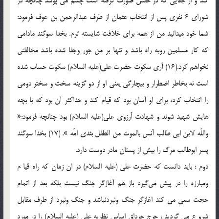
كند و از جفايي كه در حقش صورت گرفته است چشم مي پوشد چنانچه در
شوراي 6 نفري پس از انتخاب عثمان از طرف عبدالرحمن بن عوف فرمود:
شما خود ميدانيد من از همه براي خلافت شايسته ترم. بخدا سوگند مادامي
كه كار مسلمين روبه راه باشد و تنها بر من جور وجفا شده باشد مخالفتي
نخواهم كرد.(16) آري سكوت حضرت علي(عليه السلام) سكوت حساب شده
است نه بخاطر اضطرار و بيچارگي يعني او از دو گزينه سخت و سختر دومي
را انتخاب كرد، براي او آسان بود كه قيام كند و حداكثر آن بود كه با بچه
هايش شهيد شوند و شهادت آرزوي علي(عليه السلام) بود چنانچه فرمود:«
واللّه لابن ابي طالب آنس بالموت من الطفل بثدي امّه ». (17) بخدا سوگند
پسر ابوطالب مرگ را بيش از پستان مادر دوست دارد.
دوم : بايد دانست كه حضرت علي (عليه السلام) در ان زمان كه راه قيا م
ومبارزه را در پيش مي‌گيرد باز هم آغازگر جنگ نيست بلكه بعد از اتمام
حجت سعي مي كند اغازگر جنگ ونبردنباشد و جنگ ونبرد از طرف مقابل
شرو ع مي گرديد ، جرج جرداق اساس نظريه علي (عليه السلام) را در مورد