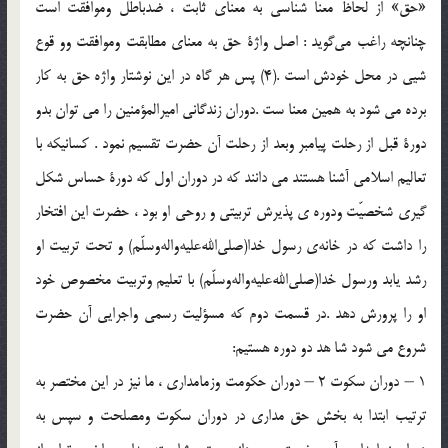
«حق» از لحاظ معنا شناسي به معناي ثابت ، ضدباطل وموافقت است
چنانچه راغب مي‌گويد : اصل واژة حق به معناي مطابقت وموافقت وو قوع
شيي در محل خودش است .(4) پس هر گاه در اين نوشتار واژه حق به كار
برده مي شود به همين معنا ست .دوران زندگاني اميرالمؤمنين را مي توان بدو
دورة قبل از رحلت پيامبر وبعد از رحلت آن حضرت تقسيم نمود . كسانيكه با
تعاليم اسلامي آشنا هستند مي دانند كه در دوران اول كه دورة حساس شكل
گيري شخصيّت ودوره ي پذيرش تربيتي و روحي او بود ، حضرت اين افتخار
را داشت كه در خانه‌ي رسول خدا(صلي‌الله‌عليه‌واله‌وسلّم) و تحت تربيت او
رشد يابد ورسول خدا(صلي‌الله‌عليه‌واله‌وسلّم) با تعليم وتربيت مخصوص خود
او را پرورش دهد .در قسمت دوم كه مسؤليت رسمي واجرايي آن حضرت
شروع مي شود شا هد دو دوره هستيم‌:
1 – دوران سكوت 2 – دوران حكومت وزمامداري ، ما نيز در اين مختصر به
ترتيب ابتدا به بخش حق مداري در دوران سكوت ومصلحت و سپس به