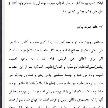
اينكه ترسيديم منافقان و ساير احزاب عرب ضربه اي به اسلام وارد كنند از
حق مان چشم پوشي كرديم.(11)
3- حفظ عترت پيامبر
مسئله‌ي وجود امام در جامعه كه باعث بيدار گري مردم و آگاهي افراد مي
شود يكي ديگر از مصالح اسلام و مد نظر امام(عليه السلام) بوده است كه
اگر براي احقاق حق خويش قيام كند ، به وجود اهلبيت
پيامبر(صلي‌الله‌عليه‌واله‌وسلّم) و امامان(عليهم السلام) بعد از آن حضرت
آسيب وارد مي شود و جامعه مسلمين بدون رهبر و شخص بيدارگر مي
ماند.بايد وجود امام حسن وامام حسين(عليهما السلام) باشد تا عاشورا بوجود
بيايد و ماسك اسلام نمايي را از چهره ي بني اميه بر دارد و چهره‌ي حقيقي
آنها را كه مجسمه‌ي ، نفاق، دروغ و فريب است به جهان بنماياند.و از طرف
ديگر عترت پيامبر(عليهم السلام) وارثان اصلي پيامبر وهمتاي قرآن مجيد