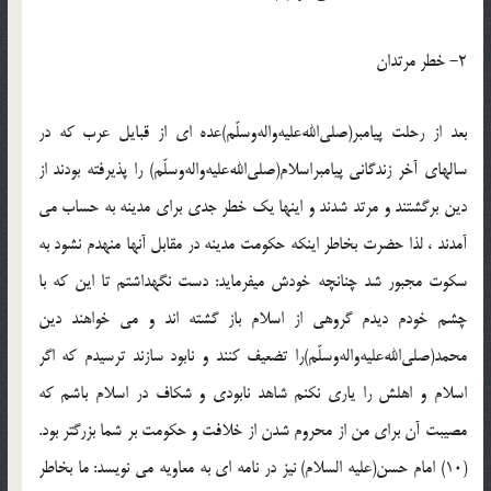
2- خطر مرتدان
بعد از رحلت پيامبر(صلي‌الله‌عليه‌واله‌وسلّم)عده اي از قبايل عرب كه در
سالهاي آخر زندگاني پيامبراسلام(صلي‌الله‌عليه‌واله‌وسلّم) را پذيرفته بودند از
دين برگشتند و مرتد شدند و اينها يك خطر جدي براي مدينه به حساب مي
آمدند ، لذا حضرت بخاطر اينكه حكومت مدينه در مقابل آنها منهدم نشود به
سكوت مجبور شد چنانچه خودش ميفرمايد: دست نگهداشتم تا اين كه با
چشم خودم ديدم گروهي از اسلام باز گشته اند و مي خواهند دين
محمد(صلي‌الله‌عليه‌واله‌وسلّم)را تضعيف كنند و نابود سازند ترسيدم كه اگر
اسلام و اهلش را ياري نكنم شاهد نابودي و شكاف در اسلام باشم كه
مصيبت آن براي من از محروم شدن از خلافت و حكومت بر شما بزرگتر بود.
(10) امام حسن(عليه السلام) نيز در نامه اي به معاويه مي نويسد: ما بخاطر