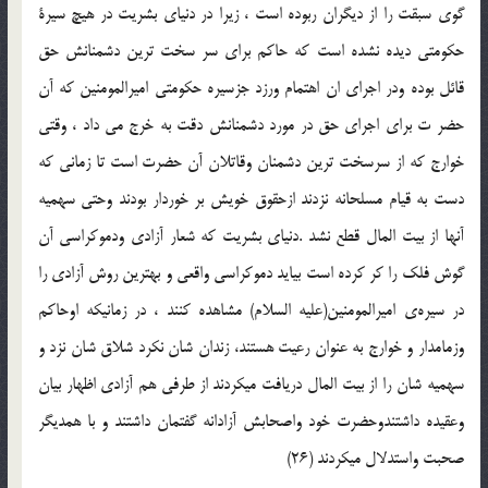
گوي سبقت را از ديگران ربوده است ، زيرا در دنياي بشريت در هيچ سيرة
حكومتي ديده نشده است كه حاكم براي سر سخت ترين دشمنانش حق
قائل بوده ودر اجراي ان اهتمام ورزد جزسيره حكومتي اميرالمومنين كه آن
حضر ت براي اجراي حق در مورد دشمنانش دقت به خرج مي داد ، وقتي
خوارج كه از سرسخت ترين دشمنان وقاتلان آن حضرت است تا زماني كه
دست به قيام مسلحانه نزدند ازحقوق خويش بر خوردار بودند وحتي سهميه
آنها از بيت المال قطع نشد .دنياي بشريت كه شعار آزادي ودموكراسي آن
گوش فلك را كر كرده است بيايد دموكراسي واقعي و بهترين روش آزادي را
در سيره‌ي اميرالمومنين(عليه السلام) مشاهده كنند ، در زمانيكه اوحاكم
وزمامدار و خوارج به عنوان رعيت هستند، زندان شان نكرد شلاق شان نزد و
سهميه شان را از بيت المال دريافت ميكردند از طرفي هم آزادي اظهار بيان
وعقيده داشتندوحضرت خود واصحابش آزادانه گفتمان داشتند و با همديگر
صحبت واستدلال ميكردند (26)