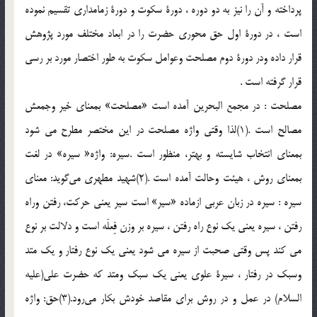
پرداخته و آن را نيز به دو دوره ، دورة سكوت و دورة زمامداري تقسيم نموده
است ، در دورة اول حق محوري حضرت را در ابعاد مختلف مورد پژوهش
قرار داده ودر دورة دوم مصلحت وعوامل سكوت به طور اختصار مورد بر رسي
قرار گرفته است .
مصلحت : در مجمع البحرين آمده است «مصلحت» بمعناي خير وجمعش
مصالح است .(1)لذا وقتي واژه مصلحت در اين مختصر مطرح مي شود
بمعناي انتخاب شايسته و بهتر، منظور است .سيره: واژه« سيره» در لغت
بمعناي روش ، هيئت وحالت آمده است .(2)شهيد مطهري مي‌گويد: معناي
سيره : سيره در زبان عربي ازماده «سير» است سير يعني حركت‌، رفتن وراه
رفتن ، سيره يعني يك نوع راه رفتن ، سيره بر وزن فِعلَه است و دلالت بر نوع
مي كند پس وقتي صحبت از سيره مي شود يعني يك نوع رفتار و يك متد
وسبك در رفتار ، سيرة علوي يعني يك سبك ومتد كه حضرت علي(عليه
السلام) در عمل و در روش براي مقاصد خودش بكار مي‌رود.(3)حق: واژه