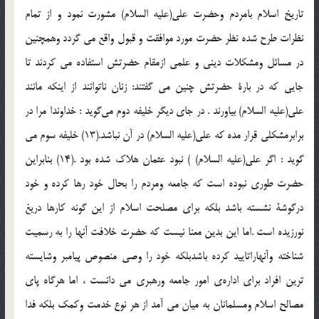
تاريخ اسلام بامردم وحضرت علي(عليه السلام) مشورت نمود و از تمام
نظرات طرح شده نظر حضرت مورد موافقت و قبول واقع مي گردد وهمچنين
در مسائل ومشكلات ديني و علمي ازمقام حضرتش استفاده مي كردند تا
جايي كه در بارة حضرتش چنين مي گفتند: زنان ناتوانند از اينكه مانند
علي(عليه السلام) بياورند . در جاي ديگر خليفه دوم مي‌گويد : خداوندا مرا در
برابرمشكلي قرار مده كه علي(عليه السلام) در آن نباشد.(13) خليفه سوم مي
گويد : اگر علي(عليه السلام) ) نبود عثمان هلاك شده بود .(14) بنابراين
حضرت طوري نبوده است كه جامعه ومردم را بحال خود رها كرده و خود
درگوشة نشسته باشد بلكه براي مصلحت اسلام از اين گونه كارها دريغ
نورزيده است .اما اين بدين معنا نيست كه حضرت خلافت آنها را به رسميت
شناخته وآنهاراتاييد كرده باشدبلكه خود را وصي منصوص پيامبر وشايسته
ترين افراد براي اداره‌ي امور جامعه ورهبري مي دانست ، اما هرگاه پاي
مصالح اسلام ومسلمانان به ميان مي آمد از هر نوع خدمت وكمك بلكه فدا