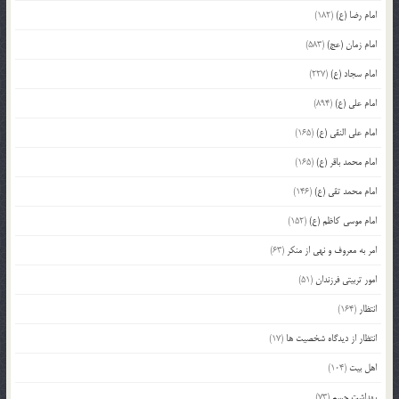
امام رضا (ع)
(182)
امام زمان (عج)
(583)
امام سجاد (ع)
(227)
امام علی (ع)
(894)
امام علی النقی (ع)
(165)
امام محمد باقر (ع)
(165)
امام محمد تقی (ع)
(146)
امام موسی کاظم (ع)
(152)
امر به معروف و نهی از منکر
(63)
امور تربیتی فرزندان
(51)
انتظار
(164)
انتظار از دیدگاه شخصیت ها
(17)
اهل بیت
(104)
بهداشت جسم
(73)