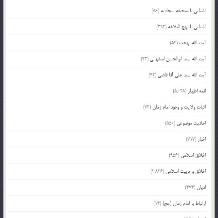
آشنایی با صحیفه سجادیه
(56)
آشنایی با نهج البلاغه
(392)
آیت الله بهجت
(54)
آیت الله سید ابوالحسن اصفهانی
(43)
آیت الله سید علی آقا قاضی
(42)
ائمه اطهار
(5,038)
اثبات ولایت و وجود امام زمان
(73)
احادیث موضوعی
(550)
اخبار
(717)
اخلاق اسلامی
(956)
اخلاق و تربیت اسلامی
(2,836)
ادیان
(474)
ارتباط با امام زمان (عج)
(14)