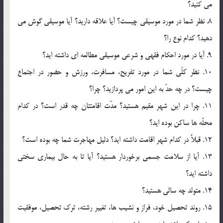
مي کنيد؟
8. نظر شما در مورد موسيقي چيست؟ آيا علاقه داريد؟ آيا موسيقي گوش مي
دهيد؟ کدام نوع را؟
9. آيا در مورد احکام فقهي و شرعي موسيقي مطالعه اي داشته ايد؟
10. نظر کلّي شما در مورد تفريح، مسافرت، ورزش و حضور در اجتماع
چيست؟ در چه حدّ به اين امور مي پردازيد؟ چرا؟
11. چرا در اين شهر مقيم هستيد؟ مدّت اقامتتان چه قدر است؟ در کدام
محلّه ها ساکن بوده ايد؟
12. قبلاً در کدام شهر اقامت داشته ايد؟ دليل مهاجرت شما چه بوده است؟
13. آيا از سلامت جسمي برخوردار هستيد؟ آيا تا به حال بيماري سختي
داشته ايد؟
14. متولد چه سالي هستيد؟
15. روند تحصيل خود، فراز و نشيب ها، تغيير رشته، ترک تحصيل، موفقيت