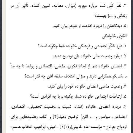
4. نظر کلّي شما درباره مهريه (ميزان، مطالبه، تعيين کننده، تأثير آن در
زندگي و ….) چيست؟
5. ديدگاهتان را درباره اطاعت از شوهر بيان کنيد.
الگوي خانوادگي
1. طرز تفکّر اجتماعي و فرهنگي خانواده شما چگونه است؟
2. درباره وضعيت مالي خانواده تان توضيح دهيد.
3. اعضاي خانواده شما از لحاظ فکري، مذهبي، اقتصادي و روابط تا چه حدّ
با يکديگر همگرايي دارند و ميزان اختلاف سليقه آنان چه قدر است؟
4. وضعيت مذهبي اعضاي خانواده خود را بيان کنيد.
5. ارتباطات اجتماعي خانواده شما، چگونه و با چه افرادي است؟
6. درباره اعضاي خانواده (تعداد، نسبت و وضعيت تحصيلي، اقتصادي،
اجتماعي، سياسي و …. آنان) توضيح دهيد.[4] و كتاب رهنمودهايي براي
ازدواج جوانان- مؤسسه امام خميني(ره) [1] . اميني، ابراهيم، انتخاب همسر،