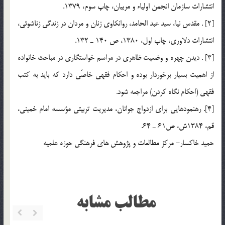
انتشارات سازمان انجمن اولياء و مربيان، چاپ سوم، 1379.
[2] . مقدس نيا، سيد عبد الحامد، روانکاوي زنان و مردان در زندگي زناشوئي،
انتشارات دلاوري، چاپ اول، 1380، ص 140 ـ 132.
[3] . ديدن چهره و وضعيت ظاهري در مراسم خواستگاري در مباحث خانواده
از اهميت بسيار برخوردار بوده و احکام فقهي خاصّي دارد که بايد به کتب
فقهي (احکام نگاه کردن) مراجعه شود.
[4]. رهنمودهايي براي ازدواج جوانان، مديريت تربيتي مؤسسه امام خميني،
قم، 1384ش، ص61 ـ 64.
حميد خاكسار- مركز مطالعات و پژوهش هاي فرهنگي حوزه علميه
مطالب مشابه