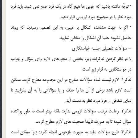
· توجّه داشته باشيد که خوبي ها هيچ گاه در يک فرد جمع نمي شود. بايد فرد
مورد نظر را در مجموع مورد ارزيابي قرار دهيد.
· اگر به جهت مشاهده اشکال يا عيبي، به اين تصميم رسيديد که پيوند
حاصل نشود؛ حتما آن اشکال را مخفي نماييد.
– سؤالات تفصيلي جلسه خواستگاري
با در نظر گرفتن تذکرات زير، بخشي از محورهاي لازم براي سؤال و جواب
در خواستگاري به قرار زير است:
تذکر1. لازم نيست تمام سؤالات مندرج در اين مجموعه مطرح گردد. ممکن
است لازم باشد برخي از آن ها را حذف و يا سؤالاتي را به آن بيفزاييد تا
نماي شفافي از فرد مورد نظر به دست آيد.
تذکر2. رعايت ترتيب سؤالات لزومي ندارد؛ بلکه بهتر است به طور پراکنده
سؤال شود؛ تا به صورت ناپيدا صحبت هاي لازم مطرح گردد.
تذکر3. طرح سؤالات نبايد به صورت بازجويي انجام گيرد؛ زيرا ممکن است