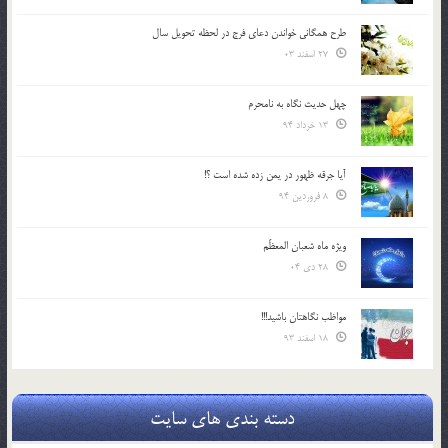
طرح همگانی خواندن دعای فرج در لحظه تحویل سال
27 اسفند 03
چهل حدیث نگاه به نامحرم
13 خرداد 94
آیا جرقه ظهور در یمن زده شده است ؟!
8 فروردین 94
ویژه ماه شعبان المعظّم
28 دی 04
مواظب نگاهتان باشید!!!
18 اسفند 93
دسته بندی های سایت