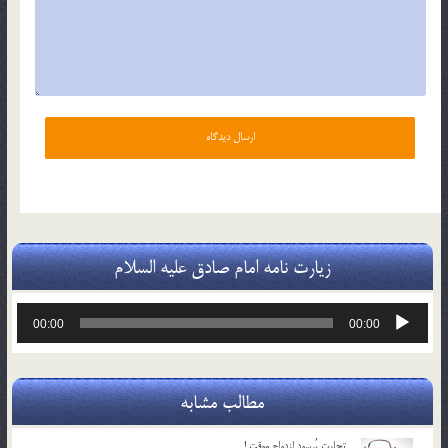
زیارت نامه امام صادق علیه السلام
پخش‌کننده
00:00
00:00
صوت
مطالب مشابه
تجارت پُرسود ازدواج موقت !