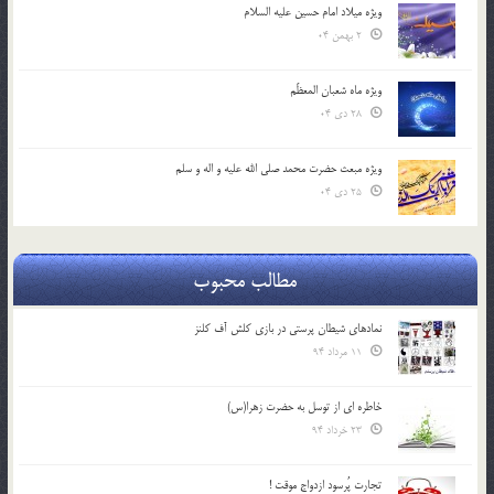
ویژه میلاد امام حسین علیه السلام
2 بهمن 04
ویژه ماه شعبان المعظّم
28 دی 04
ویژه مبعث حضرت محمد صلی الله علیه و اله و سلم
25 دی 04
مطالب محبوب
نمادهای شیطان پرستی در بازی کلش آف کلنز
11 مرداد 94
خاطره ای از توسل به حضرت زهرا(س)
23 خرداد 94
تجارت پُرسود ازدواج موقت !