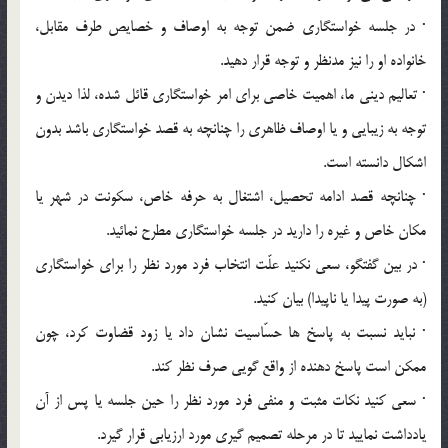
· در جلسه خواستگاري ضمن توجه به اوصاف و خصايص طرف مقابل،
خانواده او را نيز مدنظر و توجه قرار دهيد.
· تعاليم ديني ما، اهميت خاصي براي امر خواستگاري قائل شده، لذا ديدن و
توجه به زيبايي و يا اوصاف ظاهري را چنانچه به قصد خواستگاري باشد بدون
اشکال دانسته است.
· چنانچه قصد ادامه تحصيل، اشتغال به حرفه خاص، سکونت در شهر يا
مکان خاص و غيره را داريد در جلسه خواستگاري مطرح نمائيد.
· در بين گفتگو، سعي نکنيد علّت انتخاب فرد مورد نظر را براي خواستگاري
(به صورت پيدا يا ناپيدا) بيان کنيد.
· نبايد نسبت به پاسخ ها حسّاسيت نشان داد يا زود قضاوت کرد، چون
ممکن است پاسخ دهنده از واقع گويي صرف نظر کند.
· سعي کنيد نکات مثبت و منفي فرد مورد نظر را حين جلسه يا پس از آن
يادداشت نماييد تا در مرحله تصميم گيري مورد ارزيابي قرار گيرد.