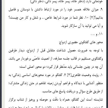
خودماني دارد. (دختر خاله، پسر خاله، پسر دائي، دختر دائي)
9. ميزان علاقه همسر خود را در مورد ارتباط داشتن با دوستان و فاميل
بدانيم؟[2] 10. نظر شما در مورد شرايط خاص…. و شغل و کار من چيست؟
و آيا مي توانيد با آن سازگار شويد.
11. و … .
محور هاي گفتگوي حضوري ازدواج
با توجه به ضرورت حصول شناخت متقابل قبل از ازدواج، ديدار طرفين
وگفتگوي مستقيم در قالب جلسه معارفه، از اهميت خاصّي برخوردار مي باشد.
آن چه در چنين جلساتي بايد مدّنظر قرار گيرد؛ دو محور اصلي است:
1. رؤيت وضعيت ظاهري[3] 2. گفتگو در مورد محورهاي اساسي زندگي؛ به
منظور آشنايي با ديدگاه و فراهم آوردن زمينه تفاهم در متن زندگي مشترک؛
از طريق طرح سؤال و دريافت پاسخ هاي مناسب.
شايسته است اين گفتگو، همراه با دقّت و حوصله و پرهيز از شتاب برگزار
گرديده و به دور از تعارفات غير معقول، سؤالات با کمال صراحت مطرح شده