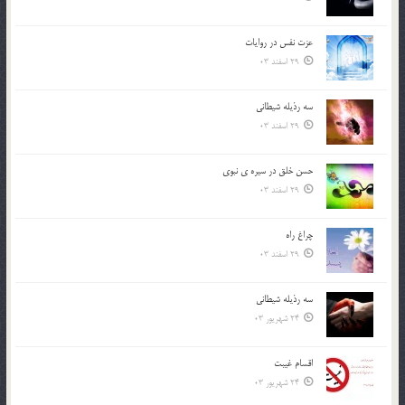
عزت نفس در روايات
29 اسفند 03
سه رذیله شیطانی
29 اسفند 03
حسن خلق در سيره ي نبوي
29 اسفند 03
چراغ راه
29 اسفند 03
سه رذیله شیطانی
24 شهریور 03
اقسام غيبت
24 شهریور 03