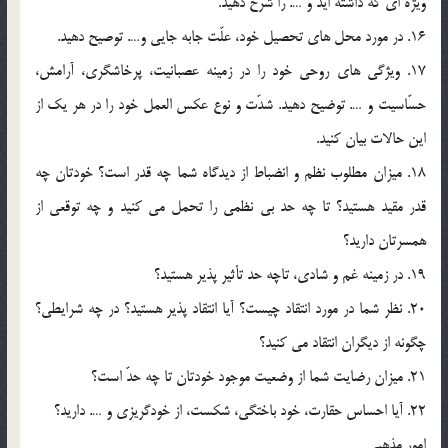
ويژه اي که داشته ايد و …. را شرح دهيد.
16. در مورد محل هاي تحصيل خود، علّت جابه جايي و…. توصيح دهيد.
17. ويژگي هاي روحي خود را در زمينه عصبانيت، پرخاشگري، آرامش،
حسّاسيت و …. توضيح دهيد. شدّت و نوع عکس العمل خود را در هر يک از
اين حالات بيان کنيد.
18. ميزان مطلوب نظم و انضباط از ديدگاه شما چه قدر است؟ خودتان چه
قدر مقيد هستيد؟ تا چه حد بي نظمي را تحمل مي کنيد و چه توقعي از
همسرتان داريد؟
19. در زمينه غم و شادي، تاچه حد تأثير پذير هستيد؟
20. نظر شما در مورد انتقاد چيست؟ آيا انتقاد پذير هستيد؟ در چه شرايطي؟
چگونه از ديگران انتقاد مي کنيد؟
21. ميزان رضايت شما از وضعيت موجود خودتان تا چه حدّ است؟
22. آيا احساس حقارت، خود باختگي، شکست، از خودگريزي و …. داريد؟
امور مذهبي