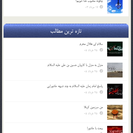
چگونه محبوب خدا شويم؟
17 مرداد 03
تازه ترین مطالب
سلام ای هلال محرم
25 خرداد 05
منزل به منزل با کاروان حسین بن علی علیه السلام
25 خرداد 05
پاسخ امام زمان علیه السلام به چند شبهه عاشورایی
25 خرداد 05
من سرزمین کربلا
25 خرداد 05
بیعت با عاشورا