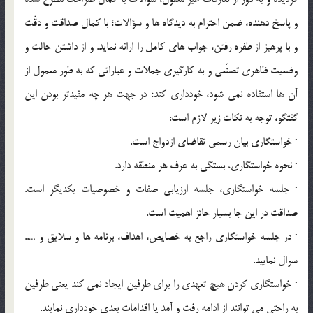
و پاسخ دهنده، ضمن احترام به ديدگاه ها و سؤالات؛ با کمال صداقت و دقّت
و با پرهيز از طفره رفتن، جواب هاي کامل را ارائه نمايد. و از داشتن حالت و
وضعيت ظاهري تصنّعي و به کارگيري جملات و عباراتي که به طور معمول از
آن ها استفاده نمي شود، خودداري کند؛ در جهت هر چه مفيدتر بودن اين
گفتگو، توجه به نکات زير لازم است:
· خواستگاري بيان رسمي تقاضاي ازدواج است.
· نحوه خواستگاري، بستگي به عرف هر منطقه دارد.
· جلسه خواستگاري، جلسه ارزيابي صفات و خصوصيات يکديگر است.
صداقت در اين جا بسيار حائز اهميت است.
· در جلسه خواستگاري راجع به خصايص، اهداف، برنامه ها و سلايق و …..
سوال نماييد.
· خواستگاري کردن هيچ تعهدي را براي طرفين ايجاد نمي کند يعني طرفين
به راحتي مي توانند از ادامه رفت و آمد يا اقدامات بعدي خودداري نمايند.