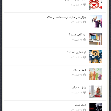
16 شهریور 04
ويژگي هاي خانواده در جامعه اسوه ي اسلام
29 اسفند 03
خودآگاهى چيست ؟
29 اسفند 03
آیا شما پیر شده اید؟
29 اسفند 03
قرباني بي گناه
29 اسفند 03
بلوغ در دختران
29 اسفند 03
اقسام غيبت
29 اسفند 03