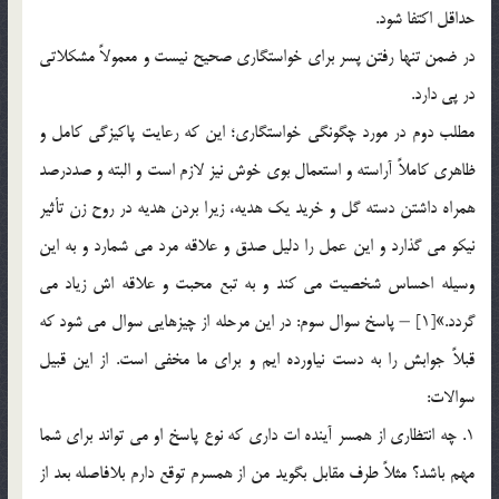
حداقل اکتفا شود.
در ضمن تنها رفتن پسر براي خواستگاري صحيح نيست و معمولاً مشکلاتي
در پي دارد.
مطلب دوم در مورد چگونگي خواستگاري؛ اين که رعايت پاکيزگي کامل و
ظاهري کاملاً آراسته و استعمال بوي خوش نيز لازم است و البته و صددرصد
همراه داشتن دسته گل و خريد يک هديه، زيرا بردن هديه در روح زن تأثير
نيکو مي گذارد و اين عمل را دليل صدق و علاقه مرد مي شمارد و به اين
وسيله احساس شخصيت مي کند و به تبع محبت و علاقه اش زياد مي
گردد.»[1] – پاسخ سوال سوم: در اين مرحله از چيزهايي سوال مي شود که
قبلاً جوابش را به دست نياورده ايم و براي ما مخفي است. از اين قبيل
سوالات:
1. چه انتظاري از همسر آينده ات داري که نوع پاسخ او مي تواند براي شما
مهم باشد؟ مثلاً طرف مقابل بگويد من از همسرم توقع دارم بلافاصله بعد از