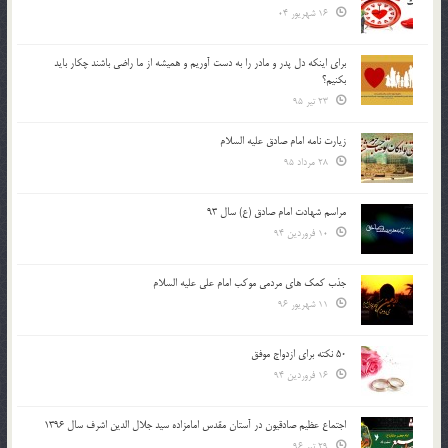
16 شهریور 04
براي اينكه دل پدر و مادر را به دست آوريم و هميشه از ما راضي باشند چكار بايد
بكنيم؟
23 تیر 95
زیارت نامه امام صادق علیه السلام
28 مرداد 95
مراسم شهادت امام صادق (ع) سال 93
10 فروردین 94
جذب کمک های مردمی موکب امام علی علیه السلام
11 شهریور 96
50 نکته برای ازدواج موفق
16 فروردین 94
اجتماع عظیم صادقیون در آستان مقدس امامزاده سید جلال الدین اشرف سال 1396
29 تیر 96