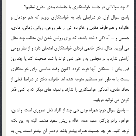
3. چه سوالاتي در جلسه خواستگاري يا جلسات بعدي مطرح نمائيم؟
پاسخ سوال اول: در شرايطي بايد به خواستگاري برويم که هم خودمان و
خانواده و هم طرف مقابل و خانواده اش از نظر روحي، رواني، زماني، مادي،
جسمي و … آمادگي داشته باشند، که براي روشن شدن اين مطلب چند مثال
مي آوريم. مثال: دختر خانمي فرداي خواستگاري امتحان دارد و از نظر روحي
آرامش ندارد و در مجلس به راحتي نمي تواند با شما صحبت کند يا چند روز
قبل يکي از بستگان آنها فوت کرده، اكنون وقت مناسبي براي خواستگاري
نيست يا به طور غير مستقيم متوجه شده ايد خانواده دختر در شرايط فعلي از
لحاظ مادي، آمادگي خواستگاري را ندارند و نمونه هاي ديگر که با کمي فکر
کردن مي توانيد دريابيد.
– پاسخ سوال دوم: همراه بودن تني چند از افراد ذيل ضروري است: والدين،
خواهر، برادر بزرگتر، عمو، عمه، خاله و ريش سفيد معتمد. البته به اين نکته
توجه کنيد، هر چه جمعيت همراه بيشتر باشد دردسر آن بيشتر است، پس به