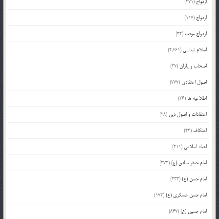
ازدواج
(371)
ازدواج
(117)
ازدواج موقت
(32)
اسلام شناسی
(2,661)
اصحاب و یاران
(37)
اصول اعتقادی
(777)
اطلاعیه ها
(26)
اعتقادات و اصول دین
(28)
اعتکاف
(43)
اعیاد اسلامی
(211)
امام جعفر صادق (ع)
(372)
امام حسن (ع)
(233)
امام حسن عسکری (ع)
(172)
امام حسین (ع)
(847)