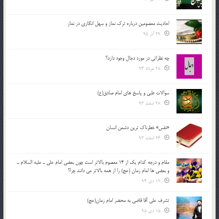
احادیث معصومین درباره ترک نماز و سهل انگاری در نماز
29 آذر 95
چه نظراتی در مورد دجال وجود دارد؟
28 مرداد 94
سوالات طبی و پاسخ های امام صادق(ع)
28 اسفند 93
«نفس» خطرناک ترین دشمن انسان
26 اسفند 93
مقام و درجه كدام يك از 14 معصوم بالاتر است چون بعضي امام علي ـ عليه السلام ـ
و بعضي ها امام زمان (عج) را از همه بالاتر مي دانند چرا؟
12 دی 94
تشرف علي آقا قاضي به محضر امام زمان(عج)
15 دی 95