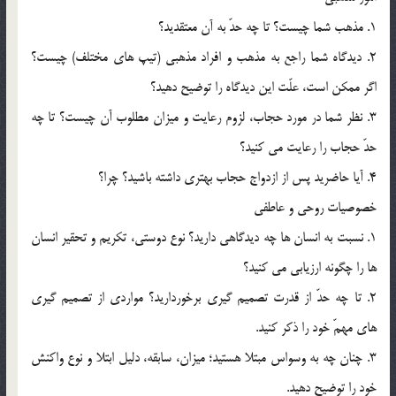
1. مذهب شما چيست؟ تا چه حدّ به آن معتقديد؟
2. ديدگاه شما راجع به مذهب و افراد مذهبي (تيپ هاي مختلف) چيست؟
اگر ممکن است، علّت اين ديدگاه را توضيح دهيد؟
3. نظر شما در مورد حجاب، لزوم رعايت و ميزان مطلوب آن چيست؟ تا چه
حدّ حجاب را رعايت مي کنيد؟
4. آيا حاضريد پس از ازدواج حجاب بهتري داشته باشيد؟ چرا؟
خصوصيات روحي و عاطفي
1. نسبت به انسان ها چه ديدگاهي داريد؟ نوع دوستي، تکريم و تحقير انسان
ها را چگونه ارزيابي مي کنيد؟
2. تا چه حدّ از قدرت تصميم گيري برخورداريد؟ مواردي از تصميم گيري
هاي مهمّ خود را ذکر کنيد.
3. چنان چه به وسواس مبتلا هستيد؛ ميزان، سابقه، دليل ابتلا و نوع واکنش
خود را توضيح دهيد.