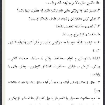
عقد ماشين مدل بالا برايم تهيه کند و يا …. .
2. همسر شما چه ويژگي هايي بايد داشته باشد که مطلوب شما باشد؟
3. اصلي ترين وظيفه زن و شوهر در مقابل يکديگر چيست؟
4. آيا تصميم به ادامه تحصيل داريد؟
5. هدف شما از ازدواج چيست؟
6. به ترتيب علاقه خود را به سرگرمي هاي زير ذکر کنيد. (شماره گذاري
کنيد.)
ارتباط با دوستان و اقوام… مطالعه… رفتن به سينما… صحبت تلفني…
ورزش… گردش در خيابان… مسافرت… تماشاي تلويزيون… ويدئو… بازي با
رايانه… .
7. سوال از مکان زندگي آينده و نحوه آن آيا مستقل باشد يا همراه خانواده
پسر؟
8. نحوه معاشرت همسران با نامحرمان فاميل که با آن ها احساس نزديکي و