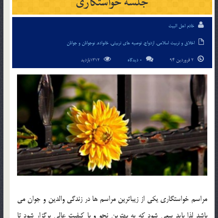
جلسه خواستگاری
خادم اهل البیت
اخلاق و تربیت اسلامی
,
ازدواج
,
توصیه های تربیتی
,
خانواده
,
نوجوانان و جوانان
2 فروردین 94
0 دیدگاه
1312بازدید
مراسم خواستگاري يکي از زيباترين مراسم ها در زندگي والدين و جوان مي
باشد لذا بايد سعي شود که به بهترين نحو و با کيفيت عالي برگزار شود تا