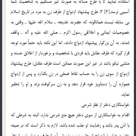
استفاده نماييد تا با طرح مسأله به صورت غير مستقيم به شخصيت شما
آسيبي نرسد.[6] 3. طرح پيشنهاد ازدواج از طرف زن به مرد در تاريخ اسلام
بي سابقه نيست همانگونه که حضرت خديجه ـ سلام الله عليها ـ وقتي به
خصوصيات ايماني و اخلاقي رسول اکرم ـ صلي الله عليه و آله ـ واقف
شدند، به آن بزرگوار پيشنهاد ازدواج دادند، اما اين نکته بايد حتماً مورد توجه
قرار گيرد که طرف مقابل بايد فردي با شخصيت و برخوردار از اخلاق حسنه و
منشي نيکو باشد در غير اين صورت ممکن است طرف مقابل: طرح پيشنهاد
ازدواج از سوي زن را به حساب نقاط ضعفي در زن بگذارد و پس از ازدواج
همواره آن را دستاويز خود قرار دهد و به زن سرکوفت بزند و او را تحقير
نمايد.
خواستگاري دختر از نظر شرعي
اقدام به خواستگاري از سوي دختر هيچ منع شرعي ندارد. البته به شرطي که
با اذن پدر باشد و رضايت او جلب شده باشد. لازم به ذکر است که در صيغه
عقد، درخواست ازدواج از جانب زن و پذيرش آن از طرف مرد است و از نظر