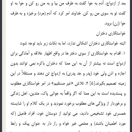
بعد از ازدواج، آدم به حوا گفت به طرف من بيا و به من رو کن و حوا به او
گفت تو به سوي من رو کن. خداوند امر کرد که آدم (مرد) برخيزد و به طرف
حوا (زن) برود.
خواستگاري دختران
البته خواستگاري دختران اشکالي ندارد، اما به نکات زير بايد توجه شود:
1. اقدام به خواستگاري از سوي دختر ها در واقع اظهار علاقه و آمادگي براي
ازدواج است نه بيشتر از آن به اين معنا که دختران باکره نمي توانند بدون
اجازه و اذن ولي خود (پدر و جد پدري) به ازدواج تن دهند و مستقلاً در اين
زمينه تصميم بگيرند.[5] 2. تلاش «غير مستقيم» در امر خواستگاري مطلوب
و پسنديده است به اين معنا که اگر واقعاً به جواني پاک، متدين، اهل زندگي
و برخوردار از ويژگي هاي مطلوب برخورد نموديد و در يک کلام او را شايسته
همسري خود تشخيص داديد، مي توانيد از دوستان خود، افراد فاميل (که
مورد اطمينان باشند) و معلمي خير خواه و راز دار به عنوان پيک و رابط