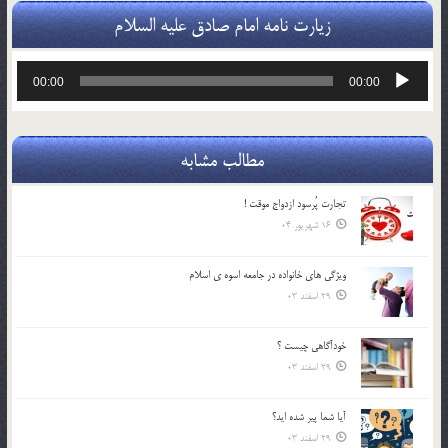
زیارت نامه امام صادق علیه السلام
پخش‌کننده
00:00
00:00
صوت
مطالب مشابه
تجارت پُرسود ازدواج موقت !
16 شهریور 04
ويژگي هاي خانواده در جامعه اسوه ي اسلام
29 اسفند 03
خودآگاهى چيست ؟
29 اسفند 03
آیا شما پیر شده اید؟
29 اسفند 03