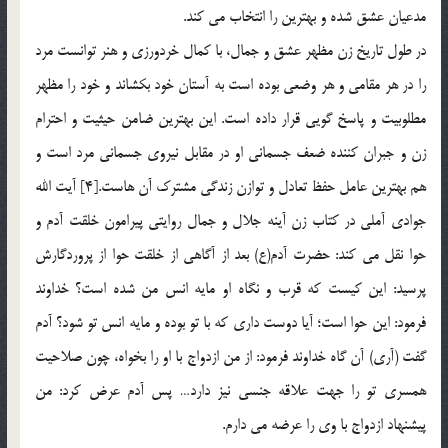
مدعيان عشق شده و بهترين را انتخاب مي کند.
در طول تاريخ زن مظهر عشق و جمال، با کمال خردورزي و هنر توانست مرد
را در هر مقامي و هر وضعي بوده است به آستان خود بکشاند و خود را مظهر
مطلوبيت و پاسخ گويي قرار داده است. اين بهترين ضامن حيثيت و احترام
زن و جبران کننده ضعف جسماني او در مقابل نيروي جسماني مرد است و
هم بهترين عامل حفظ تعادل و توازن زندگي مشترک آن هاست.[4] آيت الله
جوادي آملي در کتاب زن آينه جلال و جمال روايتي پيرامون خلقت آدم و
حوا نقل مي کند: حضرت آدم(ع) بعد از آگاهي از خلقت حوا از پروردگارش
پرسيد: اين کيست که قرب و نگاه او مايه انس من شده است؟ خداوند
فرمود: اين حوا است؛ آيا دوست داري که با تو بوده و مايه انس تو شود؟ آدم
گفت (آري) آن گاه خداوند فرمود: از من ازدواج با او را بخواه، چون صلاحيت
همسري تو را جهت علاقه جنسي نيز دارد… پس آدم عرض کرد: من
پيشنهاد ازدواج با وي را عرضه مي دارم.