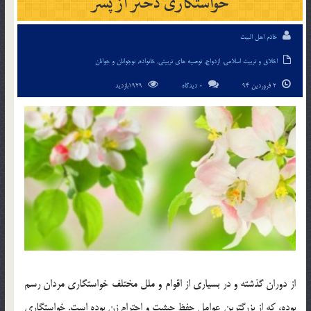
خواستگاری دختر از پسر
خادم اهل البیت
اخلاق و تربیت اسلامی
,
ازدواج
,
توصیه های تربیتی
,
خانواده
,
نوجوانان و جوانان
2 فروردین 94
0 دیدگاه
1929بازدید
از دوران گذشته و در بسياري از اقوام و ملل مختلف خواستگاري مردان رسم
بوده، که از بزرگترين عوامل حفظ حيثيت و احترام زن بوده است. خواستگاري