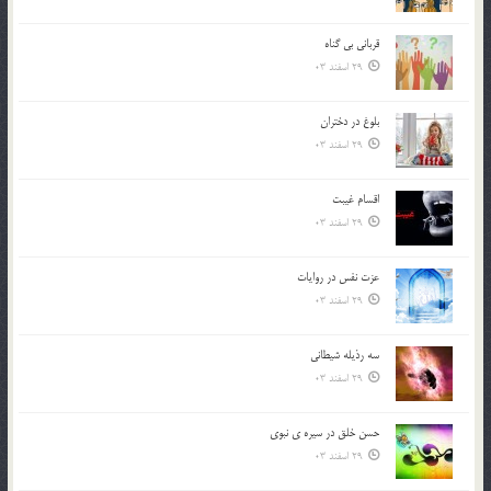
قرباني بي گناه
29 اسفند 03
بلوغ در دختران
29 اسفند 03
اقسام غيبت
29 اسفند 03
عزت نفس در روايات
29 اسفند 03
سه رذیله شیطانی
29 اسفند 03
حسن خلق در سيره ي نبوي
29 اسفند 03