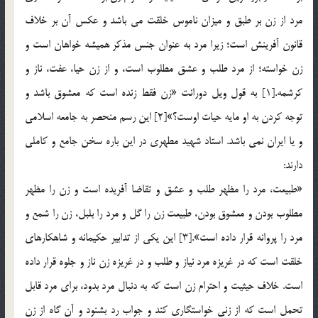
مرد از زن بر طبق و ميزان ناموس خلقت مي باشد و عکس آن بر خلاف
قانون آفرينش است؛ زيرا مرد به عنوان جنس مذکر هميشه خواهان است و
زن خواسته؛ از مرد طلب و عشق مطلوب است، و از زن حيا، عفت، ناز و
کرشمه.[1] به قول ويل دورانت «زن فقط زنده است که معشوق باشد و
توجه کردن به او مايه حيات اوست؟»[2] اين رسم منحصر به جامعه اسلامي
و يا ايران نمي باشد. استاد شهيد مطهري در اين باره سخن جامع و کاملي
دارند:
«طبيعت، مرد را مظهر طلب و عشق و تقاضا آفريده است و زن را مظهر
مطلوب بودن و معشوق بودن، طبيعت زن را گل و مرد را بلبل، زن را شمع و
مرد را پروانه قرار داده است».[3] اين يکي از تدابير حکيمانه و شاهکارهاي
خلقت است که در غريزه مرد نياز و طلب و در غريزه زن ناز و جلوه قرار داده
است. خلاف حيثيت و احترام زن است که به دنبال مرد بدود، براي مرد قابل
تحمل است که از زني خواستگاري کند و جواب رد بشنود و آن گاه از زن