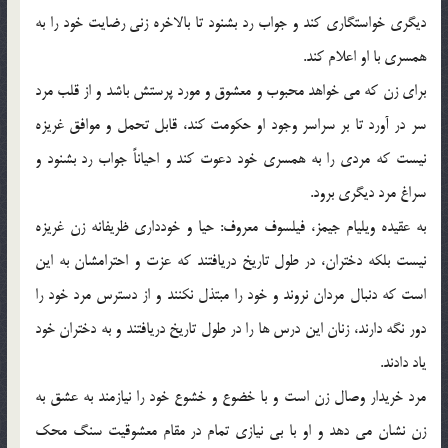
ديگري خواستگاري کند و جواب رد بشنود تا بالاخره زني رضايت خود را به
همسري با او اعلام کند.
براي زن که مي خواهد محبوب و معشوق و مورد پرستش باشد و از قلب مرد
سر در آورد تا بر سراسر وجود او حکومت کند، قابل تحمل و موافق غريزه
نيست که مردي را به همسري خود دعوت کند و احياناً جواب رد بشنود و
سراغ مرد ديگري برود.
به عقيده ويليام جيمز، فيلسوف معروف: حيا و خودداري ظريفانه زن غريزه
نيست بلکه دختران، در طول تاريخ دريافتند که عزت و احترامشان به اين
است که دنبال مردان نروند و خود را مبتذل نکنند و از دسترس مرد خود را
دور نگه دارند، زنان اين درس ها را در طول تاريخ دريافتند و به دختران خود
ياد دادند.
مرد خريدار وصال زن است و با خضوع و خشوع خود را نيازمند به عشق به
زن نشان مي دهد و او با بي نيازي تمام در مقام معشوقيت سنگ محک