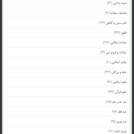
شیعه شناسی
(69)
صحیفه سجادیه
(4)
طب سنتی و گیاهی
(147)
ظهور
(334)
عبادات اسلامی
(627)
عبادات و فروع دین
(34)
عقاید اسلامی
(70)
علما و بزرگان
(224)
علوم اسلامی
(43)
علوم قرآنی
(343)
عید غدیر خم
(185)
عید فطر
(35)
عید نوروز
(45)
غیبت امام
(291)