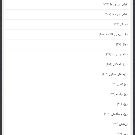
خواص سبزی ها
(228)
خواص میوه ها
(308)
داستان
(146)
دانستنی‌های خانواده
(357)
دجال
(29)
دعاها و زیارت
(19)
رذایل اخلاقی
(252)
رژیم های غذایی
(209)
روز قدس
(31)
روز مباهله
(41)
روزه
(93)
روزه و سلامتی
(101)
زرتشتی
(40)
زنان
(317)