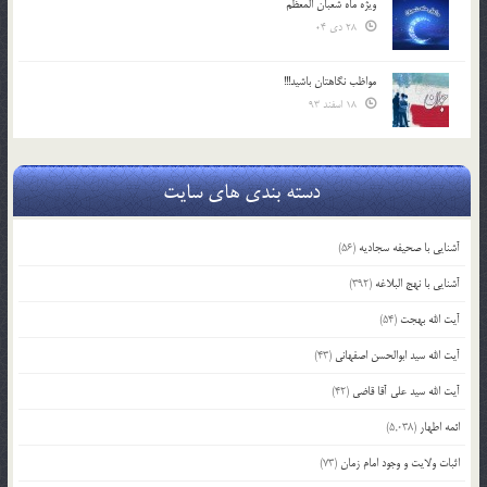
ویژه ماه شعبان المعظّم
28 دی 04
مواظب نگاهتان باشید!!!
18 اسفند 93
دسته بندی های سایت
آشنایی با صحیفه سجادیه
(56)
آشنایی با نهج البلاغه
(392)
آیت الله بهجت
(54)
آیت الله سید ابوالحسن اصفهانی
(43)
آیت الله سید علی آقا قاضی
(42)
ائمه اطهار
(5,038)
اثبات ولایت و وجود امام زمان
(73)