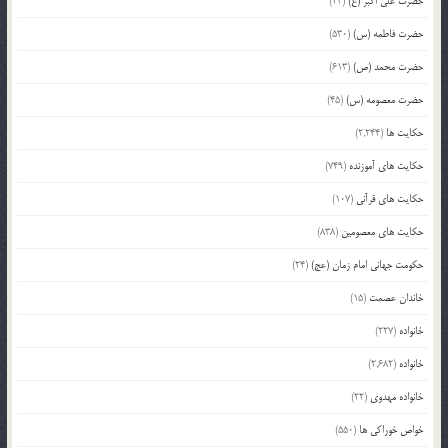
حضرت علی اکبر (ع)
(23)
حضرت فاطمه (س)
(530)
حضرت محمد (ص)
(613)
حضرت معصومه (س)
(45)
حکایت ها
(2,244)
حکایت های آموزنده
(749)
حکایت های قرآنی
(107)
حکایت های معصومین
(838)
حکومت جهانی امام زمان (عج)
(24)
خاندان عصمت
(15)
خانواده
(227)
خانواده
(2,682)
خانواده مهدوی
(22)
خواص خوراکی ها
(550)