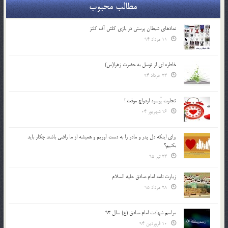
مطالب محبوب
نمادهای شیطان پرستی در بازی کلش آف کلنز
11 مرداد 94
خاطره ای از توسل به حضرت زهرا(س)
23 خرداد 94
تجارت پُرسود ازدواج موقت !
16 شهریور 04
براي اينكه دل پدر و مادر را به دست آوريم و هميشه از ما راضي باشند چكار بايد
بكنيم؟
23 تیر 95
زیارت نامه امام صادق علیه السلام
28 مرداد 95
مراسم شهادت امام صادق (ع) سال 93
10 فروردین 94