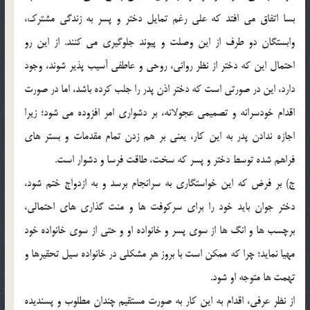
بسا اتفاق مي افتد که علي رغم تمايل دختر و پسر به زندگي مشترک،
وابستگان دو طرف از اين وصلت و پيوند جلوگيري مي کنند. از اين رو
احتمال اين که دختر از نظر رواني، روحي و عاطفي آسيب پذير شوند، وجود
دارد، اين در صورتي است که دختر اذن پدر را جلب کرده باشد، اما در صورت
اقدام خودسرانه و تصميمي عجولانه، بر دشواري امر افزوده مي شود؛ زيرا
اجازه ندادن پدر به اين کار، يعني بر هم زدن تمام مقدمات و بستر هاي
فراهم شده توسط دختر و پسر که سخت، طاقت فرسا و دشوار است.
ج) بر فرض که اين خواستگاري به سرانجام برسد و به ازدواج ختم شود،
دختر جوان بايد خود را براي سرکوفت ها و منت گذاري هاي احتمالي،
برچسب ها و انگ ها از سوي پسر و خانواده او و حتي از سوي خانواده خود
مهيا نمايد؛ چرا که ممکن است با بروز هر مشکلي در خانواده سيل تحقيرها و
تهمت ها متوجه او شود.
از نظر عرفي، اقدام به اين کار به صورت مستقيم چندان مطلوب و پسنديده