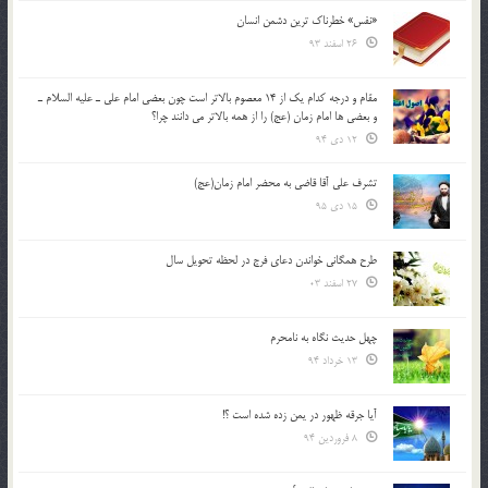
«نفس» خطرناک ترین دشمن انسان
26 اسفند 93
مقام و درجه كدام يك از 14 معصوم بالاتر است چون بعضي امام علي ـ عليه السلام ـ
و بعضي ها امام زمان (عج) را از همه بالاتر مي دانند چرا؟
12 دی 94
تشرف علي آقا قاضي به محضر امام زمان(عج)
15 دی 95
طرح همگانی خواندن دعای فرج در لحظه تحویل سال
27 اسفند 03
چهل حدیث نگاه به نامحرم
13 خرداد 94
آیا جرقه ظهور در یمن زده شده است ؟!
8 فروردین 94