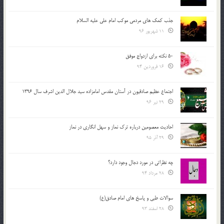
جذب کمک های مردمی موکب امام علی علیه السلام
11 شهریور 96
50 نکته برای ازدواج موفق
16 فروردین 94
اجتماع عظیم صادقیون در آستان مقدس امامزاده سید جلال الدین اشرف سال 1396
29 تیر 96
احادیث معصومین درباره ترک نماز و سهل انگاری در نماز
29 آذر 95
چه نظراتی در مورد دجال وجود دارد؟
28 مرداد 94
سوالات طبی و پاسخ های امام صادق(ع)
28 اسفند 93