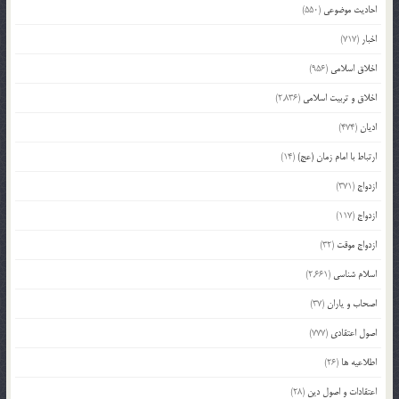
احادیث موضوعی
(550)
اخبار
(717)
اخلاق اسلامی
(956)
اخلاق و تربیت اسلامی
(2,836)
ادیان
(474)
ارتباط با امام زمان (عج)
(14)
ازدواج
(371)
ازدواج
(117)
ازدواج موقت
(32)
اسلام شناسی
(2,661)
اصحاب و یاران
(37)
اصول اعتقادی
(777)
اطلاعیه ها
(26)
اعتقادات و اصول دین
(28)