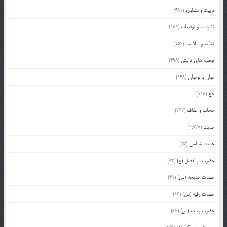
تربیت و مشاوره
(481)
تشرفات و توقیعات
(181)
تغذیه و سلامت
(156)
توصیه های تربیتی
(498)
جوان و نوجوان
(148)
حج
(118)
حجاب و عفاف
(333)
حدیث
(1,737)
حدیث شناسی
(97)
حضرت ابوالفضل (ع)
(54)
حضرت خدیجه (س)
(41)
حضرت رقیه (س)
(13)
حضرت زینب (س)
(66)