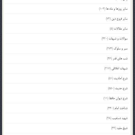
سایر روزها و ماه ها
(103)
سایر فروع دین
(72)
سایر مقالات
(5)
سوالات و شبهات
(420)
سیر و سلوک
(274)
شب های قدر
(46)
شبهات اخلاقی
(217)
شرح احادیث
(51)
شرح حدیث
(550)
شرح دیوان حافظ
(11)
شناخت امام
(440)
شهید دستغیب
(38)
شیخ مفید
(42)