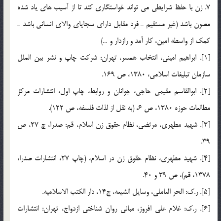
7. زن با حفظ شرايطي مي تواند خواستگاري کند تا از آسيب هاي ياد شده
مصون باشد (غير مستقيم ـ فرد مقابل داراي سجاياي والاي انساني باشد ـ
کمک از واسطه امين، کار آمد و رازدار و …)
[1]. ابراهيم اميني، انتخاب همسر، تهران: شرکت چاپ و نشر بين الملل
سازمان تبليغات اسلامي، 1380، ص 169.
[2]. ابوالقاسم مقيمي حاجي، جوانان و روابط، چاپ اول، انتشارات مرکز
مطالعات حوزه 1380، ص 6، (به نقل از لذات فلسفه، ص 122).
[3]. شهيد مطهري، مرتضي، نظام حقوق زن اسلام، قم: صدرا، چ 27، ص
39.
[4]. شهيد مطهري، نظام حقوق زن در اسلام، (چاپ 27، انتشارات صدرا،
1378، قم)، ص 39 و 40.
[5]. ر.ک: الحر العاملي، وسايل الشيعه، ج14، دار الکتب الاسلاميه.
[6]. ر.ک: غلام علي افروز، مباني روان شناختي ازدواج، تهران: انتشارات