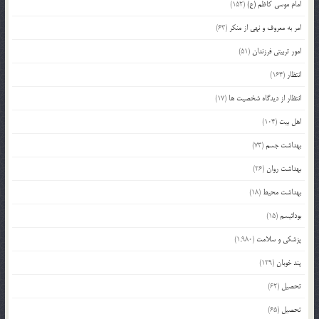
امام موسی کاظم (ع)
(152)
امر به معروف و نهی از منکر
(63)
امور تربیتی فرزندان
(51)
انتظار
(164)
انتظار از دیدگاه شخصیت ها
(17)
اهل بیت
(104)
بهداشت جسم
(73)
بهداشت روان
(26)
بهداشت محیط
(18)
بودائیسم
(15)
پزشکی و سلامت
(1,980)
پند خوبان
(129)
تحصیل
(62)
تحصیل
(65)