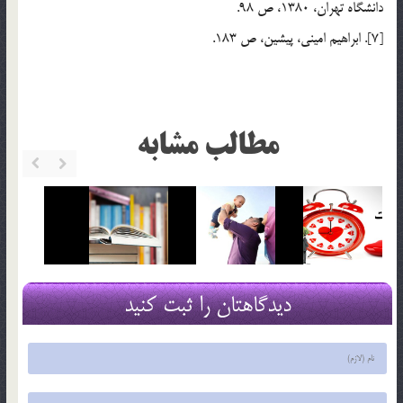
دانشگاه تهران، 1380، ص 98.
[7]. ابراهيم اميني، پيشين، ص 183.
مطالب مشابه
دیدگاهتان را ثبت کنید