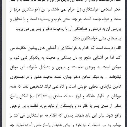
حکم اسلامي خواستگاري زن حرام نمي باشد، و اين (خواستگاري مرد) از
سنت و عرف جامعه است. هر چند سنتي خوب و پسنديده است و با تحليل و
بررسي آن به درستي و هماهنگي آن با روحيات دختر و پسر پي مي بريم.
پيامدهاي منفي خواستگاري دختر
الف) درست است که اقدام به خواستگاري از آشنايي هاي پيشين حکايت مي
کند اما هر آشنايي منجر به دل بستگي و محبت به يکديگر نمي شود و
ممکن است به پيوندي خجسته و ميمون و تشکيل خانواده اي موفق
نيانجامد … به ديگر سخن دختر جوان، تشنه محبت عشق و در جستجوي
تأمين نيازهاي عاطفي خويش است و گاه نمي تواند تشخيص دهد که همه
جوانان در اظهار علاقه و ابراز محبت صادق نيستند.[7] ب) امکان پاسخ
منفي از سوي پسر يا خانواده و وابستگان او نبايد مورد غفلت و بي توجهي
واقع شود. بنابر اين بايد همانند پسري که اقدام به خواستگاري مي کند و
جواب رد مي شنود، او نيز خود را براي شنيدن پاسخ منفي آماده نمايد. چه