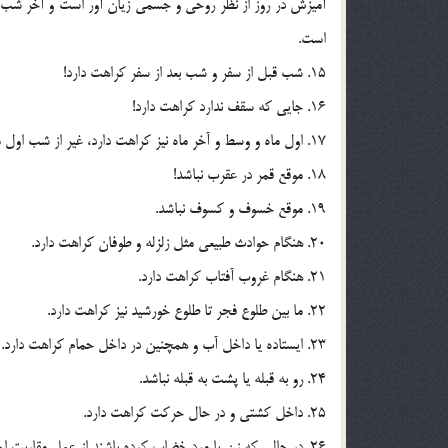
آميزش در روز از نظر روحي و جسمي زيان آور است و آخر شب به
است.
15. شب قبل از سفر و شب بعد از سفر کراهت دارد!
16. جايي که سقف ندارد کراهت دارد!
17. اول ماه و وسط و آخر ماه نيز کراهت دارد، غير از شب اول ماه رمضان که کراهت ندارد، بلکه مستحب است.
18. موقع قمر در عقرب نباشد!
19. موقع خسوف و کسوف نباشد.
20. هنگام حوادث طبيعي مثل زلزله و طوفان کراهت دارد.
21. هنگام غروب آفتاب کراهت دارد.
22. ما بين طلوع فجر تا طلوع خورشيد نيز کراهت دارد.
23. ايستاده يا داخل آب و همچنين در داخل حمام کراهت دارد.
24. رو به قبله يا پشت به قبله نباشد.
25. داخل کشتي و در حال حرکت کراهت دارد.
26. در حالي که زن يا مرد خضاب کرده باشند از عمل مقاربت اجتناب نمايند.