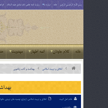
بِسْمِ اللَّـهِ الرَّحْمَـٰنِ الرَّحِيمِ
خانه
درباره ما
زیارت نامه خاص امام صادق علیه السلام
فراخو
خانه
کلام جاودان
ائمه اطهار
مهدویت
حد
اخلاق و تربیت اسلامی
بهداشت و آداب زناشويی
بهداش
خادم اهل البیت
اخلاق و تربیت اسلامی
,
ازدواج
,
توصیه های تربیتی
,
خانوا
1960بازدید