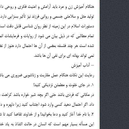
هنگام آميزش زن و مرد بايد آرامش و امنيت فکري و روحي داشت
توليد مثل و سلامتي جسمي و رواني فرزند نيز تأثير بسزايي دارد.
دستورات اسلام در اين زمينه از نظر روان شناسي قابل دقت اس
تمام مطالبي که در ذيل بيان مي شود از روايات و فرمايشات ائم
شده است هر چند فلسفه بعضي از آن ها احتمال دارد هنوز از نظ
نمي تواند بهانه اي براي نفي آن ها باشد.
– آداب آميزش
رعايت اين نکات هنگام عمل مقاربت و زناشويي ضروري مي باش
1. در جاي خلوت و مطمئن نزديکي کنيد!
در مکاني که فردي باشد حتي اگر بچه شير خواره باشد کراهت د
داد. اگر احتمال دهيد کسي وارد شود اجتناب کنيد زيرا دلهره 
2. با نام خدا آغاز کنيد و دعا بخوانيد! و از خداوند تقاضا کنيد تا شياطين را از شما دور نمايد و فرزندان صالحي را به شما عطا فرمايد.
اين مسأله بسيار مهم است که انسان در حالت التذاذ به ياد خ