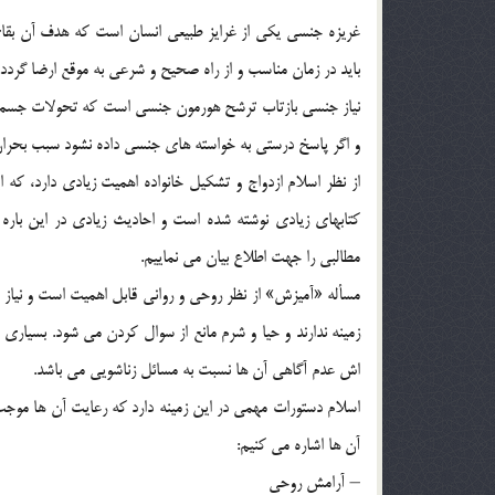
غريزه جنسي يکي از غرايز طبيعي انسان است که هدف آن بقا
بايد در زمان مناسب و از راه صحيح و شرعي به موقع ارضا گردد.
نياز جنسي بازتاب ترشح هورمون جنسي است که تحولات جسمي و 
و اگر پاسخ درستي به خواسته هاي جنسي داده نشود سبب بحرا
از نظر اسلام ازدواج و تشکيل خانواده اهميت زيادي دارد، که 
کتابهاي زيادي نوشته شده است و احاديث زيادي در اين باره
مطالبي را جهت اطلاع بيان مي نماييم.
مسأله «آميزش» از نظر روحي و رواني قابل اهميت است و نياز ب
زمينه ندارند و حيا و شرم مانع از سوال کردن مي شود. بسيار
اش عدم آگاهي آن ها نسبت به مسائل زناشويي مي باشد.
اسلام دستورات مهمي در اين زمينه دارد که رعايت آن ها موجب
آن ها اشاره مي کنيم:
– آرامش روحي