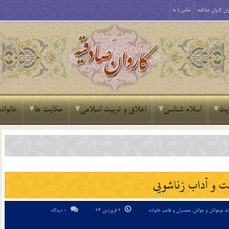
ان کاروان صادقیه
تماس با ما
یث
اسلام شناسی
اخلاق و تربیت اسلامی
حکایت ها
خانواده
ت و آداب زناشويی
ده
,
نوجوانان و جوانان
,
همسران و تفاهم خانواده
2 فروردین 94
0 دیدگاه