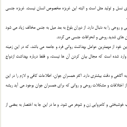
ي نسل و توليد مثل است و البته اين غريزه مخصوص انسان نيست. غريزه جنسي
روحي را به دنبال دارد. از دوران بلوغ به بعد ميل به جنس مخالف زياد مي شود
ن هاي شديد روحي و انحرافات جنسي مي گردد.
اين خود از مهمترين عوامل بهداشت رواني فرد و جامعه مي باشد، که در اين زمينه
 وارد شده است که مجال بيان کردن آن ها نيست، و فقط درباره بهداشت ازدواج
ه آگاهي و دقت بيشتري دارد. اکثر همسران جوان، اطلاعات کافي و لازم را در اين
ي از اختلافات و مشکلات روحي و رواني که براي همسران جوان بوجود مي آيد ريشه
 خوشبختي و کامروايي زن و شوهر مي شود. و ما در اين جا به اختصار به بعضي از