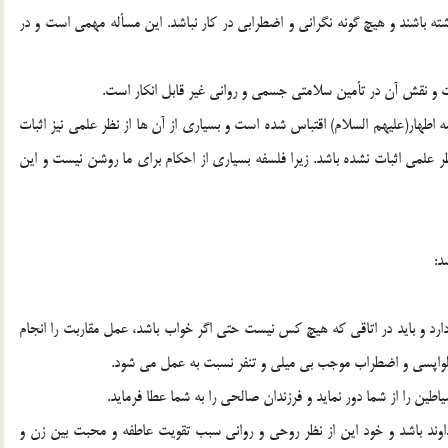
ه باشند و هيچ گونه نگراني و اضطرابي در کار نباشد. اين مسأله مهمي است و در
ت و نقش آن در تأمين سلامتي جسمي و رواني غير قابل انکار است.
ه اطهار(عليهم السلام) اقتباس شده است و بسياري از آن ها از نظر علمي نيز اثبات
ر علمي اثبات نشده باشد. زيرا فلسفه بسياري از احکام براي ما روشن نيست و اين
د:
ارد و بايد در اتاقي که هيچ کس نيست حتي اگر خواب باشد، عمل مقاربت را انجام
و دلواپسي و اضطراب موجب بي ميلي و تنفر نسبت به عمل مي شود.
داوند باشد و خود اين از نظر روحي و رواني سبب تقويت عاطفه و محبت بين زن و