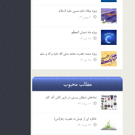
ویژه میلاد امام حسین علیه السلام
2 بهمن 04
ویژه ماه شعبان المعظّم
28 دی 04
ویژه مبعث حضرت محمد صلی الله علیه و اله و سلم
25 دی 04
مطالب محبوب
نمادهای شیطان پرستی در بازی کلش آف کلنز
11 مرداد 94
خاطره ای از توسل به حضرت زهرا(س)
23 خرداد 94