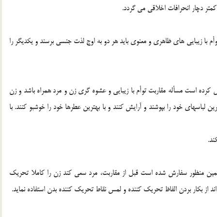
تر دچار انحرافات اخلاقي مي گردد.
توأم با زيبايي هاي ظاهري و معنوي بايد هر دو به اوج لذت جنسي برسند و يکديگر را
رده است مسأله مقاربت توأم با زيبايي و عشوه گري زن و مرد همراه باشد و زن
ين لباسهاي خود را بپوشند و آرايش کنند و با بهترين عطرها خود را خوشبو کنند. با
ه همين منظور سفارش شده است قبل از مقاربت، مرد سعي کند زن را کاملا تحريک
اند از بکار بردن الفاظ تحريک کننده و لمس نقاط تحريک کننده بدن استفاده نمايد.