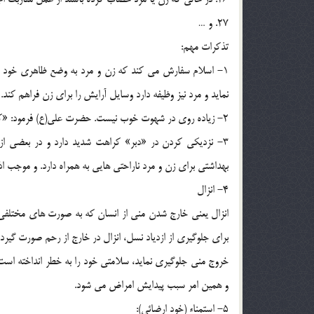
27. و …
تذکرات مهم:
1- اسلام سفارش مي کند که زن و مرد به وضع ظاهري خود ت
نمايد و مرد نيز وظيفه دارد وسايل آرايش را براي زن فراهم کند.
2- زياده روي در شهوت خوب نيست. حضرت علي(ع) فرمود: «کسي که با زنان بسيار بياميزد عقلش تباه گردد و دچار رنج و گرفتاري مي­شود»
3- نزديکي کردن در «دبر» کراهت شديد دارد و در بعضي از 
بهداشتي براي زن و مرد ناراحتي هايي به همراه دارد. و موجب 
4- انزال
انزال يعني خارج شدن مني از انسان که به صورت هاي مختلفي
براي جلوگيري از ازدياد نسل، انزال در خارج از رحم صورت گيرد
خروج مني جلوگيري نمايد، سلامتي خود را به خطر انداخته است
و همين امر سبب پيدايش امراض مي شود.
5- استمناء (خود ارضائي):