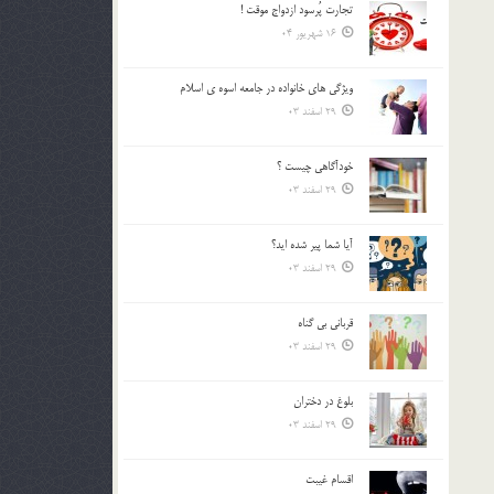
تجارت پُرسود ازدواج موقت !
بالا
16 شهریور 04
و
پایین
استفاده
ويژگي هاي خانواده در جامعه اسوه ي اسلام
کنید.
29 اسفند 03
خودآگاهى چيست ؟
29 اسفند 03
آیا شما پیر شده اید؟
29 اسفند 03
قرباني بي گناه
29 اسفند 03
بلوغ در دختران
29 اسفند 03
اقسام غيبت