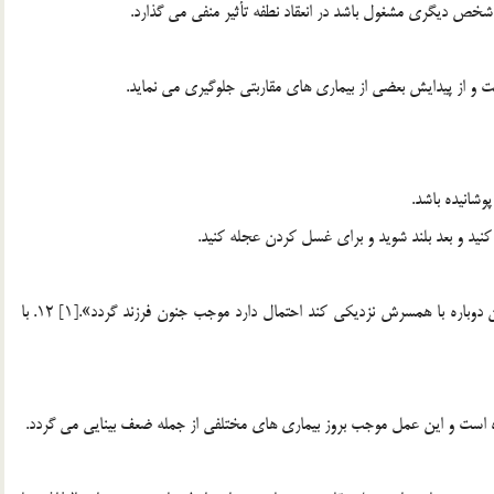
شخص ديگري مشغول باشد در انعقاد نطفه تأثير منفي مي گذارد.
 و از پيدايش بعضي از بيماري هاي مقاربتي جلوگيري مي نمايد.
شانيده باشد.
پيامبر (ص) فرمود: «اگر کسي محتلم باشد و بدون غسل کردن دوباره با همسرش نزديکي کند احتمال دارد موجب جنون فرزند گردد».[1] 12. با
ه است و اين عمل موجب بروز بيماري هاي مختلفي از جمله ضعف بينايي مي گردد.