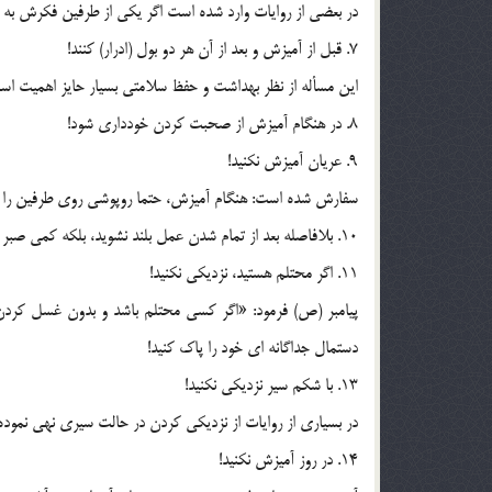
در بعضي از روايات وارد شده است اگر يکي از طرفين فکرش به 
7. قبل از آميزش و بعد از آن هر دو بول (ادرار) کنند!
اين مسأله از نظر بهداشت و حفظ سلامتي بسيار حايز اهميت است
8. در هنگام آميزش از صحبت کردن خودداري شود!
9. عريان آميزش نکنيد!
سفارش شده است: هنگام آميزش، حتما روپوشي روي طرفين را پو
10. بلافاصله بعد از تمام شدن عمل بلند نشويد، بلکه کمي صبر کنيد و بعد بلند شويد و براي غسل کردن عجله کنيد.
11. اگر محتلم هستيد، نزديکي نکنيد!
دستمال جداگانه اي خود را پاک کنيد!
13. با شکم سير نزديکي نکنيد!
در بسياري از روايات از نزديکي کردن در حالت سيري نهي نمود
14. در روز آميزش نکنيد!