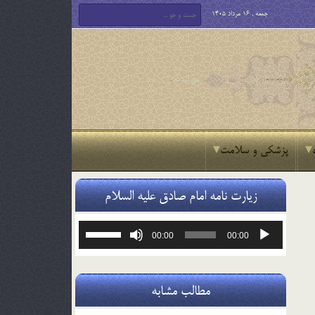
جمعه , 16 مرداد 1405
پزشکی و سلامت
زیارت نامه امام صادق علیه السلام
پخش‌کننده
برای
00:00
00:00
صوت
افزایش
یا
کاهش
صدا
مطالب مشابه
از
کلیدهای