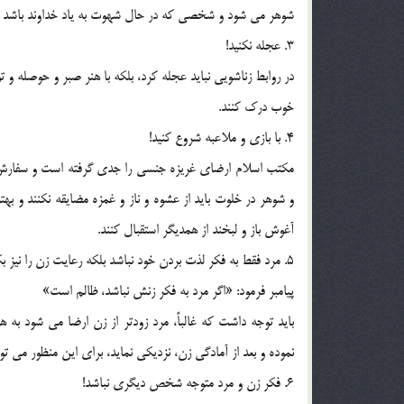
شوهر مي شود و شخصي که در حال شهوت به ياد خداوند باشد کم
3. عجله نکنيد!
در روابط زناشويي نبايد عجله کرد، بلکه با هنر صبر و حوصله و 
خوب درک کنند.
4. با بازي و ملاعبه شروع کنيد!
مکتب اسلام ارضاي غريزه جنسي را جدي گرفته است و سفارش ک
و شوهر در خلوت بايد از عشوه و ناز و غمزه مضايقه نکنند و بهتر
آغوش باز و لبخند از همديگر استقبال کنند.
5. مرد فقط به فکر لذت بردن خود نباشد بلکه رعايت زن را نيز بکند.
پيامبر فرمود: «اگر مرد به فکر زنش نباشد، ظالم است»
بايد توجه داشت که غالباً، مرد زودتر از زن ارضا مي شود ب
نموده و بعد از آمادگي زن، نزديکي نمايد، براي اين منظور مي تو
6. فکر زن و مرد متوجه شخص ديگري نباشد!