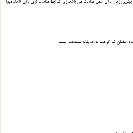
ترين زمان براي عمل مقاربت مي باشد. زيرا شرايط مناسب تري براي التذاذ مهيا