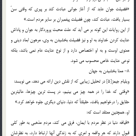
«فضيلت جوان عابد که از آغاز جواني عبادت کند بر پيري که وقتي سنّ
بسيار يافت، عبادت کند، چون فضيلت پيغمبران بر ساير مردم است.»
از اين روايات اين گونه بر مي آيد که علت محبت پروردگار به جوان و پاداش
عنايت کردن خداوند به او و نيز فضيلت بخشيدن به وي، مرهون ابعاد ديني و
معنوي اوست و به او اختصاص دارد و از نوع عنايت عام نمي باشد، بلکه
نوعي عنايت خاص محسوب مي شود.
8- معنا بخشيدن به جهان
ويليام جيمز[5] در تحليل زيبايي که از نقش دين ارائه مي دهد، مي نويسد:
«وقتي که خدا را در همه چيز مي بينيم، در پست ترين چيزها، عاليترين
حقايق را درخواهيم يافت، حقيقتاً که دنيا، دنياي ديگري جلوه خواهد کرد.»
او، همچنين معتقد است که:
«قيافه دنيا در نظر مردم با ايمان، فرق مي کند، مردم مذهبي به طور کلي
قبول دارند که هر واقعه و امري که به زندگي آنها ارتباط دارد، به نظرشان