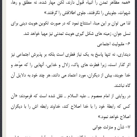
«همه مظاهر تمدن را انبياء قبول دارند، لکن مهار شده، نه مطلق و رها،
شهوات، جلويش را نگرفتند، جلوي اطلاقش را گرفتند.»
لذا مي توان بر اين مبنا، استنتاج نمود که در صورت تکوين هويت ديني براي
نسل جوان، زمينه هاي شکل گيري هويت تمدني نيز مهيا خواهد شد.
6- مقبوليت اجتماعي
دينداري، نه تنها پاسخ به يک نياز فطري است بلکه بر پذيرش اجتماعي نيز
اثر گذار است، زيرا فطرت هاي پاک، زلال و خدايي، آنهايي را که موّحد و
خدا جويند، بيش از ديگران، مورد اعتماد مي دانند، هر چند خود به دلايل آن
گاه نباشند.
در روايتي از امام معصوم ـ عليه السلام ـ نقل شده است که فرمودند: «آن
کس که رابطة خود را با خدا اصلاح کند، خداوند رابطه اش را با ديگران
اصلاح خواهد نمود.»
7- شأن و منزلت جواني