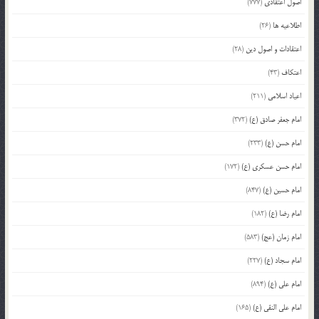
اصول اعتقادی
(777)
اطلاعیه ها
(26)
اعتقادات و اصول دین
(28)
اعتکاف
(43)
اعیاد اسلامی
(211)
امام جعفر صادق (ع)
(372)
امام حسن (ع)
(233)
امام حسن عسکری (ع)
(172)
امام حسین (ع)
(847)
امام رضا (ع)
(182)
امام زمان (عج)
(583)
امام سجاد (ع)
(227)
امام علی (ع)
(894)
امام علی النقی (ع)
(165)