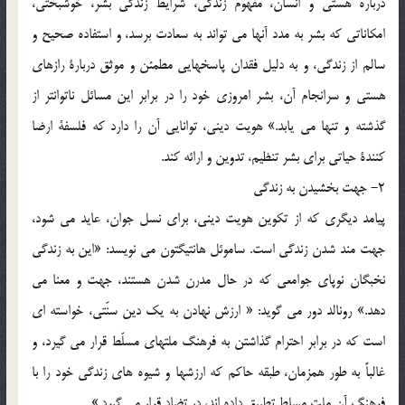
درباره هستي و انسان، مفهوم زندگي، شرايط زندگي بشر، خوشبختي،
امکاناتي که بشر به مدد آنها مي تواند به سعادت برسد، و استفاده صحيح و
سالم از زندگي، و به دليل فقدان پاسخهايي مطمئن و موثق دربارة رازهاي
هستي و سرانجام آن، بشر امروزي خود را در برابر اين مسائل ناتوانتر از
گذشته و تنها مي يابد.» هويت ديني، توانايي آن را دارد که فلسفة ارضا
کنندة حياتي براي بشر تنظيم، تدوين و ارائه کند.
2- جهت بخشيدن به زندگي
پيامد ديگري که از تکوين هويت ديني، براي نسل جوان، عايد مي شود،
جهت مند شدن زندگي است. ساموئل هانتيگتون مي نويسد: «اين به زندگي
نخبگان نوپاي جوامعي که در حال مدرن شدن هستند، جهت و معنا مي
دهد.» رونالد دور مي گويد: « ارزش نهادن به يک دين سنّتي، خواسته اي
است که در برابر احترام گذاشتن به فرهنگ ملتهاي مسلّط قرار مي گيرد، و
غالباً به طور همزمان، طبقه حاکم که ارزشها و شيوه هاي زندگي خود را با
فرهنگ آن ملت مسلط تطبيق داده اند، در تضاد قرار مي گيرد.»