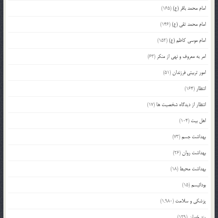
امام محمد باقر (ع)
(165)
امام محمد تقی (ع)
(146)
امام موسی کاظم (ع)
(152)
امر به معروف و نهی از منکر
(63)
امور تربیتی فرزندان
(51)
انتظار
(164)
انتظار از دیدگاه شخصیت ها
(17)
اهل بیت
(104)
بهداشت جسم
(73)
بهداشت روان
(26)
بهداشت محیط
(18)
بودائیسم
(15)
پزشکی و سلامت
(1,980)
پند خوبان
(129)