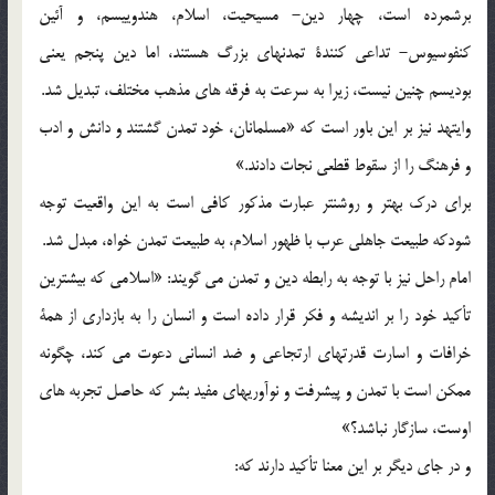
برشمرده است، چهار دين- مسيحيت، اسلام، هندوييسم، و آئين
کنفوسيوس- تداعي کنندة تمدنهاي بزرگ هستند، اما دين پنجم يعني
بوديسم چنين نيست، زيرا به سرعت به فرقه هاي مذهب مختلف، تبديل شد.
وايتهد نيز بر اين باور است که «مسلمانان، خود تمدن گشتند و دانش و ادب
و فرهنگ را از سقوط قطعي نجات دادند.»
براي درک بهتر و روشنتر عبارت مذکور کافي است به اين واقعيت توجه
شودکه طبيعت جاهلي عرب با ظهور اسلام، به طبيعت تمدن خواه، مبدل شد.
امام راحل نيز با توجه به رابطه دين و تمدن مي گويند: «اسلامي که بيشترين
تأکيد خود را بر انديشه و فکر قرار داده است و انسان را به بازداري از همة
خرافات و اسارت قدرتهاي ارتجاعي و ضد انساني دعوت مي کند، چگونه
ممکن است با تمدن و پيشرفت و نوآوريهاي مفيد بشر که حاصل تجربه هاي
اوست، سازگار نباشد؟»
و در جاي ديگر بر اين معنا تأکيد دارند که: