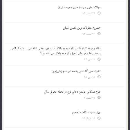
سوالات طبی و پاسخ های امام صادق(ع)
28 اسفند 93
«نفس» خطرناک ترین دشمن انسان
26 اسفند 93
مقام و درجه كدام يك از 14 معصوم بالاتر است چون بعضي امام علي ـ عليه السلام ـ
و بعضي ها امام زمان (عج) را از همه بالاتر مي دانند چرا؟
12 دی 94
تشرف علي آقا قاضي به محضر امام زمان(عج)
15 دی 95
طرح همگانی خواندن دعای فرج در لحظه تحویل سال
27 اسفند 03
چهل حدیث نگاه به نامحرم
13 خرداد 94