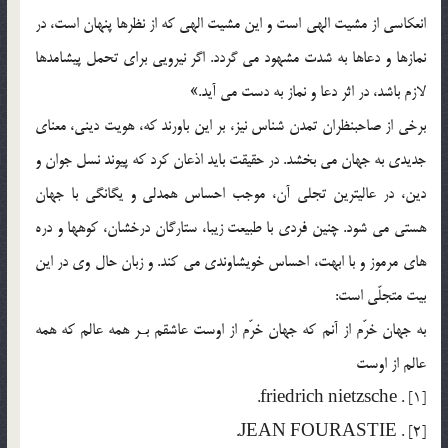
انعکاسي از مشيت الهي است و اين مشيت الهي که از نظرها پنهان است، در
نمازها و دعاها به شدت مشهود مي گردد. اگر نيرويي براي تحمل پيشامدها
لازم باشد، در اثر دعا و نماز به دست مي آيد.»
برخي از صاحبنظران تمدن شناس نيز، بر اين باورند که، هويت ديني، معناي
جديدي به جهان مي بخشد. در حقيقت بايد اذعان کرد که پيوند نسل جوان و
دين، در عاليترين تجلي آن، موجب احساس همدلي و يگانگي با جهان
هستي مي شود. چنين فردي با طبيعت زيبا، ستارگان درخشان، کوهها و دره
هاي مرموز و با ابهت، احساس خويشاوندي مي کند. و زبان حال وي در اين
بيت متجلّي است:
به جهان خرّم از آنم که جهان خرّم از اوست عاشقم بـر همه عالم که همه
عالم از اوست
[1] . friedrich nietzsche.
[2] . JEAN FOURASTIE.