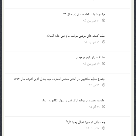
مراسم شهادت امام صادق (ع) سال 93
10 فروردین 94
جذب کمک های مردمی موکب امام علی علیه السلام
11 شهریور 96
50 نکته برای ازدواج موفق
16 فروردین 94
اجتماع عظیم صادقیون در آستان مقدس امامزاده سید جلال الدین اشرف سال 1396
29 تیر 96
احادیث معصومین درباره ترک نماز و سهل انگاری در نماز
29 آذر 95
چه نظراتی در مورد دجال وجود دارد؟
28 مرداد 94