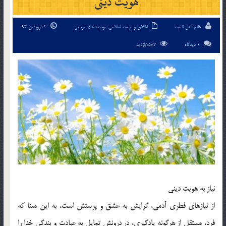
هويت دينی
خادم اهل البیت
اخلاق و تربیت اسلامی
,
توصیه های تربیتی
2 فروردین 94
0 دیدگاه
1587بازدید
نياز به هويت ديني
از نيازهاي فطري آدمي، گرايش به عشق و پرستش است، به اين معنا که
فرد، مستقل از هرگونه يادگيري، در درونش تمايل به عبادت و بندگي خدا را