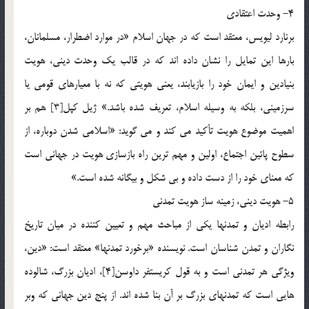
4- وحدت اعتقادي
برنارد ليويس، معتقد است که در جهان اسلام «در موارد اضطرار، مسلمانان،
بارها اين تمايل را نشان داده اند که در قالب يک وحدت ديني، هويت
بنيادين و ايمان خود را بازيابند، يعني هويتي که نه با معيارهاي قومي يا
سرزميني، بلکه به وسيله اسلام، تعريف شده باشد.» ژيل کپل[3] هم بر
اهميت موضوع هويت تأکيد مي کند و مي گويد: «اسلامي شدن دوباره، از
سطوح پائين اجتماع، اولين و مهم ترين راه بازسازي هويت در جهاني است
که معناي خود را از دست داده و بي شکل و بيگانه شده است.»
5- هويت ديني، زمينه ساز هويت تمدني
رابطه اديان و تمدنها يکي از مباحث مهم و تعيين کننده در ميان تاريخ
نگاران و تمدن شناسان است. نويسنده «برخورد تمدنها» معتقد است: «دين،
ويژگي هر تمدني است و به قول کريستفر داوسن[4]، اديان بزرگ، شالوده
هايي است که تمدنهاي بزرگ بر آن بنا شده اند. از پنج دين جهاني که وبر