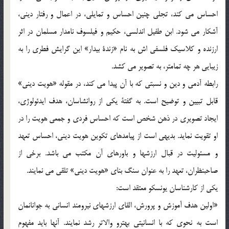
احساس مي کند، تجلي چنين احساس و تمايلي، در اعمال و رفتار ديني،
آشکار مي شود. ابن طفيل اندلسي، حکيم و فيلسوف نامدار مسلمان در اثر
ارزنده و کلاسيک فلسفي اش به نام «زندة بيدار» اين گرايش فطري را به
زيبايي هر چه تمامتر، به تصوير مي کشد.
رابطه آدمي و دين و نسبتي که با آن پيدا مي کند، در مقوله «هويت ديني»
قابل تبيين و توضيح است. به گفتة يکي از روانشاسان، هدف ايدئولوژي،
ايجاد تصويري در ذهن شخص است که احساس فردي و جمعي هويت را در
او تقويت نمايد. بديهي است از پيامدهاي تکوين هويت ديني، احساس تعهد
و مسئوليت در قبال ارزشها و باورهاي آن مکتب مي باشد. برخي از
صاحبنظران، تعهد را به عنوان سنگ بناي «هويت ديني» تلقي مي نمايند.
يکي از کارشناسان يونسکو معتقد است:
«اولين هدف آموزش و پرورش، القاي ارزشهاي نيرومند انساني به جوانانمان
است به نحوي که با انسانيتي بهترو والاتر رشد نمايند. آنها بايد مفهوم