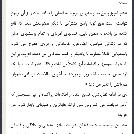
است:
«بشر امروز پاسخ به پرسشهاي مربوط به انسان را نيافته است و از آن مهمتر
نتوانسته است هيچ گونه پاسخ مشترکي با ديگر همنوعانش بيابد که قانع
کننده نيز باشد، به همين دليل، انسانهاي امروزي به تمام پرسشهاي عملي
که در زندگي سياسي، اجتماعي، خانوادگي و فردي مطرح مي شود،
پاسخهايي کاملاً متفاوت با يکديگر و اغلب متناقض مي دهند. افزوده بر اين
پاسخها، تصميمها و اقدامات آنها کاملاً بي ثبات و فاقد اعتبار است، زيرا يک
فرد معين، حسب سليقه روز، برخوردها يا آخرين اطلاعات دريافتي، همواره
نظرياتش را تغيير مي دهد.»
وي در ادامه نظرياتش، ضمن انتقاد از اطلاعات پراکنده و غير منسجمي که
آدمي دريافت مي کند ولي نمي تواند جايگزين واقعيتهاي پايدار شود، مي
افزايد:
«به اين ترتيب، به علت فقدان نظريات بنيادي مذهبي و اخلاقي و فلسفي