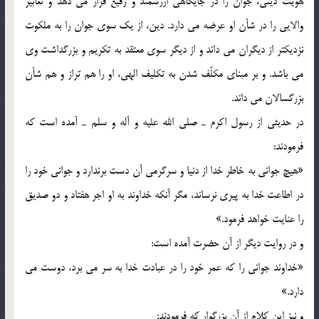
هويت ديني، جوان را در جايگاهي ارزشمند و رفيع قرار مي دهد و تعابير
والايي را در شأن او عرضه مي دارد. دين، از يک سوي جوان را به ملکوت
نزديکتر از ديگران مي داند و از ديگر سوي معتقد به تکريم و بزرگداشت وي
مي باشد. و بر مبناي مکلّف شدن به تکليف الهي، او را هم تراز و هم شأن
بزرگسالان مي داند.
در حديثي از رسول اکرم ـ صلي الله عليه و آله و سلم ـ آمده است که
فرمودند:
«هيچ جواني به خاطر خدا از دنيا و سرگرمي آن دست برندارد و جواني خود را
در اطاعت خدا به پيري نرساند، مگر آنکه خداوند به او اجر هفتاد و دو صديق
را عنايت خواهد فرمود.»
و در روايت ديگر از آن حضرت آمده است:
«خداوند جواني را که عمر خود را در عبادت خدا به سر مي برد، دوست مي
دارد.»
و نيز اين کلام از آن بزرگوار که فرمودند: