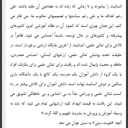
انسانيت را بياموزند و تا زماني که زنده اند به مضامين آن مقيد باشند، علي
رغم اهداف ما و علي رغم سياستها و تصميمهاي مکتوب ما، من فکر مي
کنم، اين همان چيزي است که کمبود آن در نظام آموزشي امروز کشورهاي
پيشرفته و کشورهاي در حال توسعه، شديداً احساس مي شود، ظاهراً در
تلاش براي تعالي علمي، انسانيت از آخرين جايگاه ارزشي برخوردار است. در
حقيقت تحت پوشش تعالي علمي، ارزشهاي انساني، احساس همدردي،
عاطفه و محبت پايمال شده اند و رقابت براي تعالي علمي براي يکايک افراد
يا يک گروه از دانش آموزان يک مدرسه، يک کالج يا يک دانشگاه، باري
سنگين بر دوش انسانيت نهاده است. دانش آموزان براي تلاش بيشتر در راه
کسب تعالي علمي و ورزشي علناً به بي اعتنايي و بي عاطفگي تشويق مي
شوند. اين رقابت به قيمت انهدام کليه ارزشهايي تمام مي شود که بايد به
وسيله آموزش و پرورش به بشريت تفهيم و القاء گردد.»
آنچه «هويت ديني» به نسل جوان مي دهد