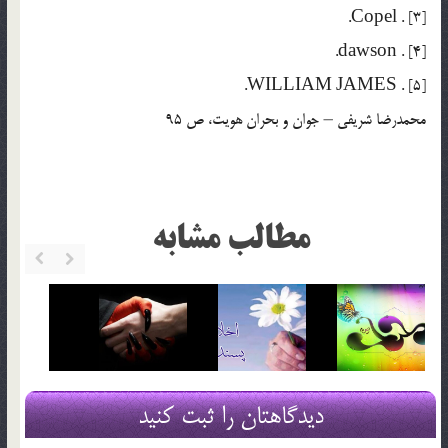
[3] . Copel.
[4] . dawson.
[5] . WILLIAM JAMES.
محمدرضا شريفي – جوان و بحران هويت، ص 95
مطالب مشابه
دیدگاهتان را ثبت کنید