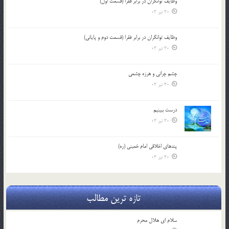
وظایف توانگران در برابر فقرا (قسمت اول)
30 تیر 03
وظایف توانگران در برابر فقرا (قسمت دوم و پایانی)
30 تیر 03
چشم ‏چرانى و هرزه‏ چشمى
30 تیر 03
درست ببينيم
30 تیر 03
پندهاي اخلاقي امام خميني (ره)
30 تیر 03
تازه ترین مطالب
سلام ای هلال محرم