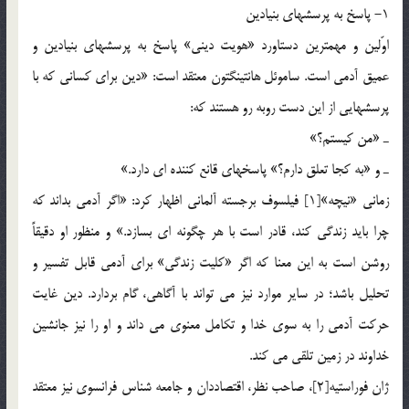
1- پاسخ به پرسشهاي بنيادين
اوّلين و مهمترين دستاورد «هويت ديني» پاسخ به پرسشهاي بنيادين و
عميق آدمي است. ساموئل هانتينگتون معتقد است: «دين براي کساني که با
پرسشهايي از اين دست روبه رو هستند که:
ـ «من کيستم؟»
ـ و «به کجا تعلق دارم؟» پاسخهاي قانع کننده اي دارد.»
زماني «نيچه»[1] فيلسوف برجسته آلماني اظهار کرد: «اگر آدمي بداند که
چرا بايد زندگي کند، قادر است با هر چگونه اي بسازد.» و منظور او دقيقاً
روشن است به اين معنا که اگر «کليت زندگي» براي آدمي قابل تفسير و
تحليل باشد؛ در ساير موارد نيز مي تواند با آگاهي، گام بردارد. دين غايت
حرکت آدمي را به سوي خدا و تکامل معنوي مي داند و او را نيز جانشين
خداوند در زمين تلقي مي کند.
ژان فوراستيه[2]، صاحب نظر، اقتصاددان و جامعه شناس فرانسوي نيز معتقد