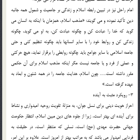
امام راحل نيز در تبيين رابطه اسلام و زندگي بر جامعيت و شمول همه جانبه
دين تأکيد نموده و مي گويند: «مذهب اسلام، همزمان با اينکه به انسان مي
گويد که خدا را عبادت کن و چگونه عبادت کن، به او مي گويد، چگونه
زندگي کن و روابط خود را با ساير انسانها بايد چگونه تنظيم کني و حتي
جامعه اسلامي با ساير جوامع بايد چگونه روابطي را برقرار نمايد، هيچ حرکتي
و عملي از فرد و يا جامعه نيست مگر اينکه مذهب اسلام براي آن حکمي
مقرر داشته است… چون اسلام، هدايت جامعه را در همه شئون و ابعاد به
عهده گرفته است.»
3- رويکرد مثبت به آينده
احراز هويت ديني براي نسل جوان، به منزلة تقويت روحيه اميدواري و نشاط
براي آينده اي بهتر است، زيرا از جلوه هاي دين مبين اسلام، انتظار حکومت
جهاني حضرت مهدي (عج) است، نسلي که منتظر است، در حقيقت به
فردايي اميدوار مي باشد که به مراتب بهتر از امروز است. علاوه بر اين امر،