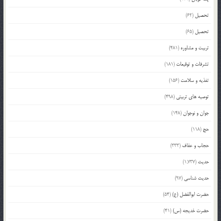
تحصیل
(62)
تحصیل
(65)
تربیت و مشاوره
(481)
تشرفات و توقیعات
(181)
تغذیه و سلامت
(156)
توصیه های تربیتی
(498)
جوان و نوجوان
(148)
حج
(118)
حجاب و عفاف
(333)
حدیث
(1,737)
حدیث شناسی
(97)
حضرت ابوالفضل (ع)
(54)
حضرت خدیجه (س)
(41)