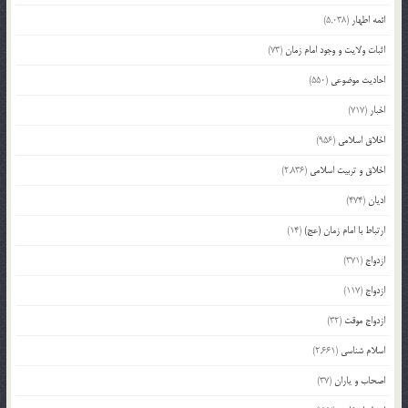
ائمه اطهار
(5,038)
اثبات ولایت و وجود امام زمان
(73)
احادیث موضوعی
(550)
اخبار
(717)
اخلاق اسلامی
(956)
اخلاق و تربیت اسلامی
(2,836)
ادیان
(474)
ارتباط با امام زمان (عج)
(14)
ازدواج
(371)
ازدواج
(117)
ازدواج موقت
(32)
اسلام شناسی
(2,661)
اصحاب و یاران
(37)