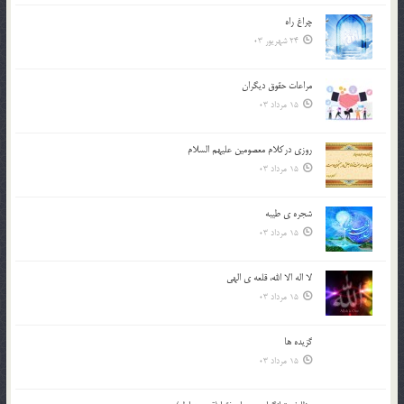
چراغ راه
24 شهریور 03
مراعات حقوق ديگران
15 مرداد 03
روزي دركلام معصومين عليهم السلام
15 مرداد 03
شجره ي طيبه
15 مرداد 03
لا اله الا الله، قلعه ي الهي
15 مرداد 03
گزيده ها
15 مرداد 03