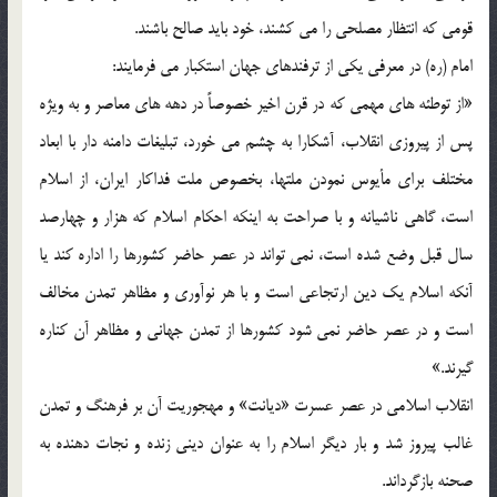
قومي که انتظار مصلحي را مي کشند، خود بايد صالح باشند.
امام (ره) در معرفي يکي از ترفندهاي جهان استکبار مي فرمايند:
«از توطئه هاي مهمي که در قرن اخير خصوصاً در دهه هاي معاصر و به ويژه
پس از پيروزي انقلاب، آشکارا به چشم مي خورد، تبليغات دامنه دار با ابعاد
مختلف براي مأيوس نمودن ملتها، بخصوص ملت فداکار ايران، از اسلام
است، گاهي ناشيانه و با صراحت به اينکه احکام اسلام که هزار و چهارصد
سال قبل وضع شده است، نمي تواند در عصر حاضر کشورها را اداره کند يا
آنکه اسلام يک دين ارتجاعي است و با هر نوآوري و مظاهر تمدن مخالف
است و در عصر حاضر نمي شود کشورها از تمدن جهاني و مظاهر آن کناره
گيرند.»
انقلاب اسلامي در عصر عسرت «ديانت» و مهجوريت آن بر فرهنگ و تمدن
غالب پيروز شد و بار ديگر اسلام را به عنوان ديني زنده و نجات دهنده به
صحنه بازگرداند.