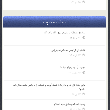
25 دی 04
مطالب محبوب
نمادهای شیطان پرستی در بازی کلش آف کلنز
11 مرداد 94
خاطره ای از توسل به حضرت زهرا(س)
23 خرداد 94
تجارت پُرسود ازدواج موقت !
16 شهریور 04
براي اينكه دل پدر و مادر را به دست آوريم و هميشه از ما راضي باشند چكار بايد
بكنيم؟
23 تیر 95
زیارت نامه امام صادق علیه السلام
28 مرداد 95