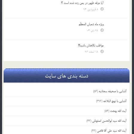
آیا جرقه ظهور در یمن زده شده است ؟!
8 فروردین 94
ویژه ماه شعبان المعظّم
28 دی 04
مواظب نگاهتان باشید!!!
18 اسفند 93
دسته بندی های سایت
آشنایی با صحیفه سجادیه
(56)
آشنایی با نهج البلاغه
(392)
آیت الله بهجت
(54)
آیت الله سید ابوالحسن اصفهانی
(43)
آیت الله سید علی آقا قاضی
(42)