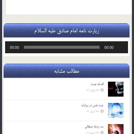
زیارت نامه امام صادق علیه السلام
پخش‌کننده
00:00
00:00
صوت
مطالب مشابه
اقسام غيبت
29 اسفند 03
عزت نفس در روايات
29 اسفند 03
سه رذیله شیطانی
29 اسفند 03