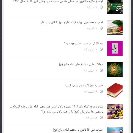
اجتماع عظیم صادقیون در آستان مقدس امامزاده سید جلال الدین اشرف سال 1396
29 تیر 96
احادیث معصومین درباره ترک نماز و سهل انگاری در نماز
29 آذر 95
چه نظراتی در مورد دجال وجود دارد؟
28 مرداد 94
سوالات طبی و پاسخ های امام صادق(ع)
28 اسفند 93
«نفس» خطرناک ترین دشمن انسان
26 اسفند 93
مقام و درجه كدام يك از 14 معصوم بالاتر است چون بعضي امام علي ـ عليه السلام ـ
و بعضي ها امام زمان (عج) را از همه بالاتر مي دانند چرا؟
12 دی 94
تشرف علي آقا قاضي به محضر امام زمان(عج)