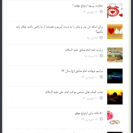
تجارت پُرسود ازدواج موقت !
16 شهریور 04
براي اينكه دل پدر و مادر را به دست آوريم و هميشه از ما راضي باشند چكار بايد
بكنيم؟
23 تیر 95
زیارت نامه امام صادق علیه السلام
28 مرداد 95
مراسم شهادت امام صادق (ع) سال 93
10 فروردین 94
جذب کمک های مردمی موکب امام علی علیه السلام
11 شهریور 96
50 نکته برای ازدواج موفق
16 فروردین 94