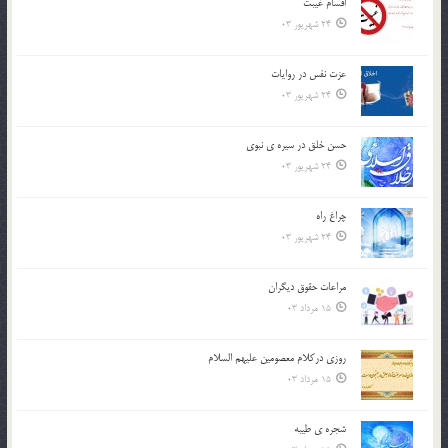
اقسام غيبت
24 شهریور 03
عزت نفس در روايات
24 شهریور 03
حسن خلق در سيره ي نبوي
24 شهریور 03
چراغ راه
24 شهریور 03
مراعات حقوق ديگران
15 مرداد 03
روزي دركلام معصومين عليهم السلام
15 مرداد 03
شجره ي طيبه