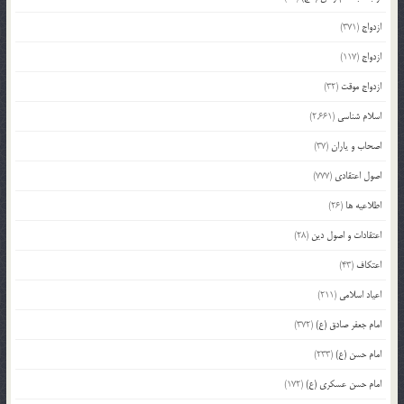
ازدواج
(371)
ازدواج
(117)
ازدواج موقت
(32)
اسلام شناسی
(2,661)
اصحاب و یاران
(37)
اصول اعتقادی
(777)
اطلاعیه ها
(26)
اعتقادات و اصول دین
(28)
اعتکاف
(43)
اعیاد اسلامی
(211)
امام جعفر صادق (ع)
(372)
امام حسن (ع)
(233)
امام حسن عسکری (ع)
(172)