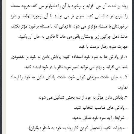
زياد بر شدت آن مي افزايد و برخورد با آن را دشوارتر مي کند. هرچه مسئله
را سريع تر شناسايي کنيد. سريع تر مي توانيد با آن برخورد نماييد و طرز
برخوردتان با مسئله مؤثرتر مي شود. تا زماني که با مسئله برخورد مؤثر نکنيد،
مانند دمل چرکين زير پوستتان باقي مي ماند تا فکري به حال آن بکنيد.
مهارت سوم: رفتار درست با خود
1. از پاداش ها به سود خود استفاده کنيد: پاداش دادن به خود بر خشنودي
شما مي افزايد و بهتر مي توانيد تغيير مورد نظر را در خود ايجاد کنيد.
2. به جاي عادت سرزنش کردن خود، عادت پاداش دادن به خود را ايجاد
نماييد.
3. پاداش دادن مؤثّر به خود از سه بخش تشکيل مي شود:
ـ پاداش هاي مناسب انتخاب کنيد.
ـ شرايط را به سود خود شکل بدهيد.
ـ مجازات نکنيد. (تحميل کردن کار زياد به خود به خاطر ديگران).