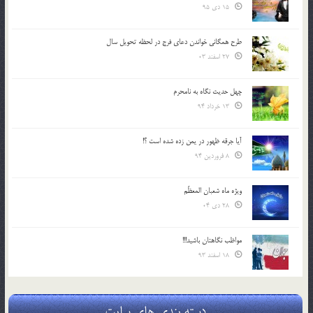
15 دی 95
طرح همگانی خواندن دعای فرج در لحظه تحویل سال
27 اسفند 03
چهل حدیث نگاه به نامحرم
13 خرداد 94
آیا جرقه ظهور در یمن زده شده است ؟!
8 فروردین 94
ویژه ماه شعبان المعظّم
28 دی 04
مواظب نگاهتان باشید!!!
18 اسفند 93
دسته بندی های سایت