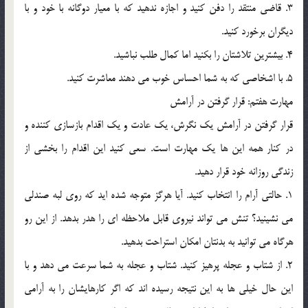
3. قاضي منتقد را دفن کنيد و اجازه ندهيد که با معيار دوگانه با خود و با
ديگران برخورد کنيد.
4. بيشترين تلاشتان را بکنيد اما کمال طلب نباشيد.
5. با اشخاصي که به شما احساس خوب مي دهند معاشرت کنيد.
مهارت هفتم: قرار گرفتن در آرامش
قرار گرفتن در آرامش يک نگرش، يک عادت و يک اقدام بازسازي کننده و
در کنار همه اين ها يک مهارت است. سعي کنيد اين اقدام را بخشي از
زندگي روزانه خود قرار دهيد.
1. حالتي آرام را انتخاب کنيد. آيا هرگز متوجه شده ايد که روي لبه صندلي
مي نشينيد؟ تنش مي تواند نيروي قابل ملاحظه اي را هدر بدهد. از اين رو
هرگاه مي توانيد به بدنتان امکان استراحت بدهيد.
2. از شتاب و عجله پرهيز کنيد. شتاب و عجله به شما سرعت مي دهد و با
اين حال خيلي ها به اين نتيجه رسيده اند که اگر کارهايشان را به آرامي