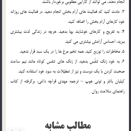
انجام دهند، مي توانند از کارايي مطلوبي برخوردار باشند.
3. عادت کنيد که فعاليت هاي آرام بخش انجام دهيد. در فعاليت هاي روزانه
خود کارهاي آرام بخش را اضافه کنيد.
4. به تفريح و کارهاي خوشايند بها بدهيد. هرچه در زندگي لذت بيشتري
ببريد، احساس آرامش بيشتري مي کنيد.
5. مخاطرات را توزيع کنيد. همه تخم مرغ ها را در يک سبد قرار ندهيد.
6. به خود زنگ تنفّس بدهيد. از زنگ هاي تنفس کوتاه مانند نيم ساعت
صحبت کردن با يک دوست و نيز از تعطيلات به سود خود استفاده کنيد.
کيليان باتلر و توني هوپ – ترجمه مهدي قراچه داغي، برگرفته از کتاب
راهنماي سلامت روان
مطالب مشابه