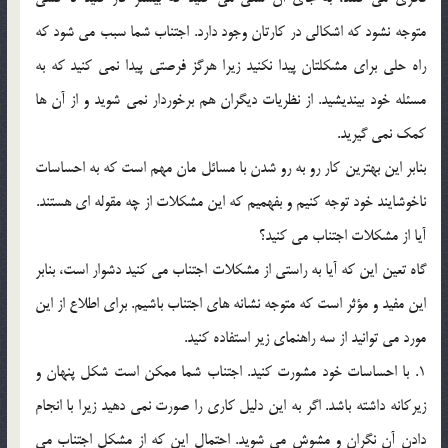
متوجه نشود که اشکالي در کارتان وجود دارد. اجتناب شما سبب مي شود که
راه حلي براي مشکلتان پيدا نکنيد زيرا هرگز فرصتي پيدا نمي کنيد که به
مسئله خود بينديشيد. از نظريات ديگران هم برخوردار نمي شويد و از آن ها
کمک نمي گيريد.
بنابر اين بهترين کار رو به رو شدن با مسائل مان مهم است که به احساسات
ناخوشايند خود توجه کنيم و بفهميم که اين مشکلات از چه مقوله اي هستند.
آيا از مشکلات اجتناب مي کنيد؟
گاه تعين اين که آيا به راستي از مشکلات اجتناب مي کنيد دشوار است، بنابر
اين مفيد و مؤثر است که متوجه نشانه هاي اجتناب باشيم. براي اطلاع از اين
مورد مي توانيد از سه راهنماي زير استفاده کنيد.
1. با احساسات خود مشورت کنيد. اجتناب شما ممکن است شکل پنهان و
زيرکانه داشته باشد. اگر به اين دليل کاري را صورت نمي دهيد زيرا با انجام
دادن آن نگران و مشوش مي شويد. احتمال اين که از مشکل اجتناب مي