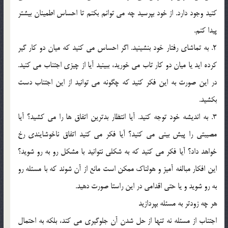
کنيد وجود دارد. از خود بپرسيد چه مي توانم بکنم تا احساس اطمينان بيشتر
پيدا کنم.
2. به تماشاي رفتار خود بنشينيد. اگر احساس مي کنيد که ميان دو کار گير
کرده ايد يا ميان دو کار تاب مي خوريد، ببينيد آيا از چيزي اجتناب مي کنيد.
در اين صورت به اين فکر کنيد که چگونه مي توانيد از اين اجتناب دست
بکشيد.
3. به انديشه خود توجه کنيد. آيا انتظار بدترين اتفاق ها را مي کشيد؟ آيا
مصيبتي را پيش بيني مي کنيد؟ آيا فکر مي کنيد اتفاق ناخوشايندي رخ
خواهد داد؟ آيا فکر مي کنيد که به شکلي نتوانيد با مشکل رو به رو شويد؟
اين افکار مبالغه آميز و هولناک ممکن است مانع از آن شوند که با مسئله رو
به رو شويد و يا حتي اقدامي در اين راستا صورت دهيد.
هر چه زودتر به مسئله بپردازيد
اجتناب از مسئله نه تنها از حل شدن آن جلوگيري مي کند، بلکه به احتمال