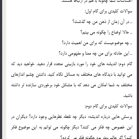
احساسات شما چگونه با هم در ارتباط هستند.
سوالات کليدي براي گام اول:
ـ در آن زمان از ذهن من چه گذشت؟
ـ حالا اوضاع را چگونه مي بينم؟
ـ چه موضوعيست که براي من اهميت دارد؟
ـ اين حادثه براي من چه معنا و مفهومي دارد؟
گام دوم: انديشه هاي خود را مورد بازبيني مجدد قرار دهيد. خواهيد ديد که
مي توانيد با ديدگاه هاي مختلف به مسائل نگاه کنيد. داشتن چشم اندازهاي
مختلف به شما امکان مي دهد که با مشکل خود برخوردي سازنده تر داشته
باشيد.
سوالات کليدي براي گام دوم:
پرسش هايي درباره انديشه: ديگر چه نقطه نظرهايي وجود دارد؟ ديگران در
اين خصوص چه فکر مي کنند؟ ديگر چگونه مي توانم به اين موضوع فکر
کنم؟ اگر حالم بهتر بود چگونه فکر مي کردم؟