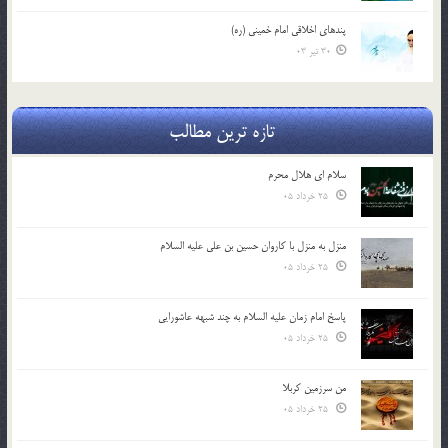
پندهاي اخلاقي امام خميني (ره)
30 تیر 03
تازه ترین مطالب
سلام ای هلال محرم
25 خرداد 05
منزل به منزل با کاروان حسین بن علی علیه السلام
25 خرداد 05
پاسخ امام زمان علیه السلام به چند شبهه عاشورایی
25 خرداد 05
من سرزمین کربلا
25 خرداد 05