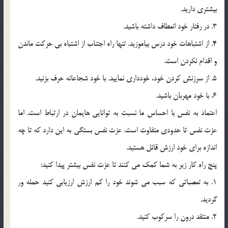
بيشتري داريد.
3. در رفتار خود انعطاف داشته باشيد.
4. از اشتباهات خود درس بياموزيد. تنها راه اجتناب از اشتباه بي حرکت ماندن
و اقدام نکردن است.
5. از سرزنش کردن خود، خودداري نماييد. با خود شجاعانه حرف بزنيد.
6. با خود مهربان باشيد.
اعتماد به نفس با احساس ما نسبت به توانايي هايمان در ارتباط است. اما
عزت نفس تا حدودي متفاوت است. عزت نفس بستگي به اين دارد که تا چه
اندازه براي خود ارزش قائل هستيد.
پنج راه کار زير به شما کمک مي کنند تا عزت نفس بيشتر پيدا کنيد:
1. به تعصباتي که سبب مي شوند خود را کم ارزش ارزيابي کنيد حمله ور
گرديد.
2. منتقد درون را سرکوب کنيد.