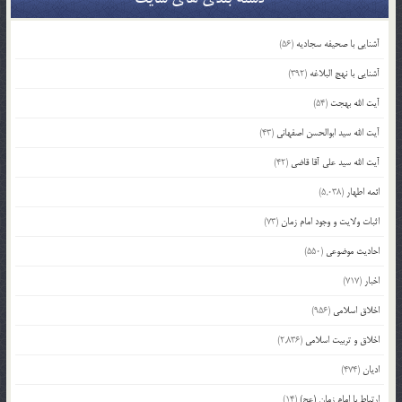
آشنایی با صحیفه سجادیه
(56)
آشنایی با نهج البلاغه
(392)
آیت الله بهجت
(54)
آیت الله سید ابوالحسن اصفهانی
(43)
آیت الله سید علی آقا قاضی
(42)
ائمه اطهار
(5,038)
اثبات ولایت و وجود امام زمان
(73)
احادیث موضوعی
(550)
اخبار
(717)
اخلاق اسلامی
(956)
اخلاق و تربیت اسلامی
(2,836)
ادیان
(474)
ارتباط با امام زمان (عج)
(14)