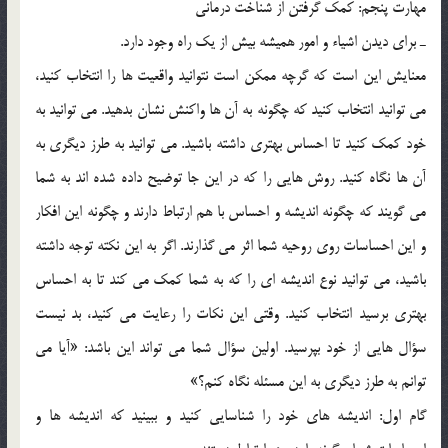
مهارت پنجم: کمک گرفتن از شناخت درماني
ـ براي ديدن اشياء و امور هميشه بيش از يک راه وجود دارد.
معنايش اين است که گرچه ممکن است نتوانيد واقعيت ها را انتخاب کنيد،
مي توانيد انتخاب کنيد که چگونه به آن ها واکنش نشان بدهيد. مي توانيد به
خود کمک کنيد تا احساس بهتري داشته باشيد. مي توانيد به طرز ديگري به
آن ها نگاه کنيد. روش هايي را که در اين جا توضيح داده شده اند به شما
مي گويند که چگونه انديشه و احساس با هم ارتباط دارند و چگونه اين افکار
و اين احساسات روي روحيه شما اثر مي گذارند. اگر به اين نکته توجه داشته
باشيد، مي توانيد نوع انديشه اي را که به شما کمک مي کند تا به احساس
بهتري برسيد انتخاب کنيد. وقتي اين نکات را رعايت مي کنيد، بد نيست
سؤال هايي از خود بپرسيد. اولين سؤال شما مي تواند اين باشد: «آيا مي
توانم به طرز ديگري به اين مسئله نگاه کنم؟»
گام اول: انديشه هاي خود را شناسايي کنيد و ببينيد که انديشه ها و