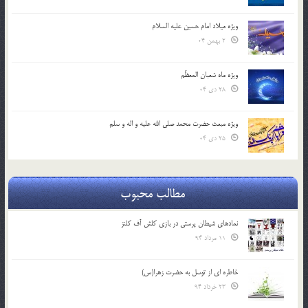
ویژه میلاد امام حسین علیه السلام
2 بهمن 04
ویژه ماه شعبان المعظّم
28 دی 04
ویژه مبعث حضرت محمد صلی الله علیه و اله و سلم
25 دی 04
مطالب محبوب
نمادهای شیطان پرستی در بازی کلش آف کلنز
11 مرداد 94
خاطره ای از توسل به حضرت زهرا(س)
23 خرداد 94