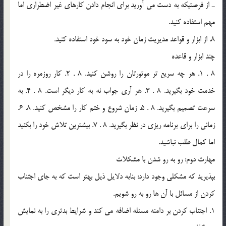
ـ از فرصتيکه به دست مي آوريد براي انجام دادن کارهاي غير اضطراري اما
مهم استفاده کنيد.
8. از ابزار و قواعد مديريت زمان خود به سود خود استفاده کنيد.
چند ابزار و قاعده
8 . 1. هر چه سريع تر موتورتان را روشن کنيد. 8 . 2. کار روزمره را در
خدمت خود بگيريد. 8 . 3. هر آري جواب نه به کار ديگر است. 8 . 4. به
سرعت تصميم بگيريد. 8 . 5. زمان شروع و ختم کار را مشخص کنيد. 8. 6.
زماني را براي برنامه ريزي در نظر بگيريد. 8 . 7. بيشترين تلاش خود را بکنيد
اما کمال طلب نباشيد.
مهارت دوم: رو به رو شدن با مشکلات
بپذيريد که مشکلي وجود دارد: بنابه دلايل ذيل بهتر است که به جاي اجتناب
کردن از مسائل با آن ها رو به رو شويم.
1. اجتناب کردن بر دامنه مسئله اضافه مي کند و شرايط بدتري را به نمايش