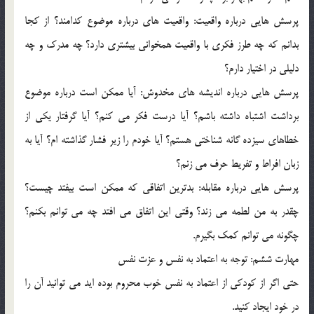
پرسش هايي درباره واقعيت: واقعيت هاي درباره موضوع کدامند؟ از کجا
بدانم که چه طرز فکري با واقعيت همخواني بيشتري دارد؟ چه مدرک و چه
دليلي در اختيار دارم؟
پرسش هايي درباره انديشه هاي مخدوش: آيا ممکن است درباره موضوع
برداشت اشتباه داشته باشم؟ آيا درست فکر مي کنم؟ آيا گرفتار يکي از
خطاهاي سيزده گانه شناختي هستم؟ آيا خودم را زير فشار گذاشته ام؟ آيا به
زبان افراط و تفريط حرف مي زنم؟
پرسش هايي درباره مقابله: بدترين اتفاقي که ممکن است بيفتد چيست؟
چقدر به من لطمه مي زند؟ وقتي اين اتفاق مي افتد چه مي توانم بکنم؟
چگونه مي توانم کمک بگيرم.
مهارت ششم: توجه به اعتماد به نفس و عزت نفس
حتي اگر از کودکي از اعتماد به نفس خوب محروم بوده ايد مي توانيد آن را
در خود ايجاد کنيد.