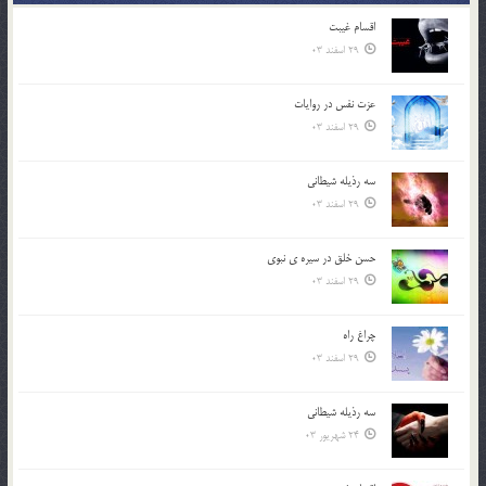
اقسام غيبت
29 اسفند 03
عزت نفس در روايات
29 اسفند 03
سه رذیله شیطانی
29 اسفند 03
حسن خلق در سيره ي نبوي
29 اسفند 03
چراغ راه
29 اسفند 03
سه رذیله شیطانی
24 شهریور 03