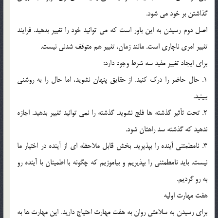
گذاشتن بر خود مي شود.
اصل دوم رسيدن به اين باور است که مي توانيد خود را تغيير بدهيد. فرايند
تغيير امري ناچاري است. مانند زمان، تغيير هم متوقف شدني نيست.
براي ايجاد تغيير مفيد سه شرط وجود دارد:
1. حال حاضر را درک کنيد. از حقايق پنهان نشويد، اما حال را به روشني
ببينيد.
2. تحت تأثير گذشته ها فلج نشويد. گذشته را نمي توانيد تغيير بدهيد. اجازه
ندهيد که گذشته سد راهتان شود.
3. نامطمئني آينده را بپذيريد. بخش قابل ملاحظه اي از آينده در اختيار ما
نيست. بايد نامطمئني را بپذيريم و بياموزيم که چگونه با اطمينان با آينده رو
به رو گرديم.
هفت مهارت اوليه
براي رسيدن به سلامتي روان به هفت مهارت احتياج داريد. اين مهارت ها به