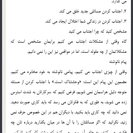
مي گذارد.
2. اجتناب کردن مسائلي جديد خلق مي کند.
3. اجتناب کردن در زندگي شما اختلال ايجاد مي کند.
مشخص کنيد که چرا اجتناب مي کنيد
گاه وقتي از مشکلات اجتناب مي کنيم برايمان مشخص است که
مشکلاتمان از چه مقوله است، اما در مواقعي نيز اين را نمي دانيم.
پيام نانوشته
وقتي از چيزي اجتناب مي کنيم، پيامي نانوشته به خود مخابره مي کنيم.
مضمون اين پيام اين است: «وحشتناک است.» با اجتناب کردن از مسئله
متوجه دليل هراسمان نمي شويم. فرض کنيم که سرکارتان به شدت استرس
زده مي شويد، به طوري که به فکرتان مي رسد که بايد کاري صورت دهيد.
نمي دانيد که چه کاري بايد بکنيد. با ديگران هم در اين خصوص حرف نمي
زنيد. نگرانيد که اگر مسائلتان را با آن ها در ميان بگذاريد درباره تان چه
فکري مي کنند، به جاي آن سعي مي کنيد که بيشتر کار کنيد تا کسي