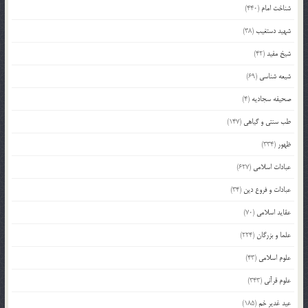
شناخت امام
(440)
شهید دستغیب
(38)
شیخ مفید
(42)
شیعه شناسی
(69)
صحیفه سجادیه
(4)
طب سنتی و گیاهی
(147)
ظهور
(334)
عبادات اسلامی
(627)
عبادات و فروع دین
(34)
عقاید اسلامی
(70)
علما و بزرگان
(224)
علوم اسلامی
(43)
علوم قرآنی
(343)
عید غدیر خم
(185)