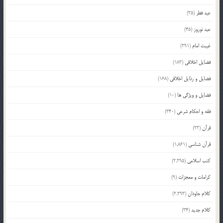
عید فطر
(35)
عید نوروز
(45)
غیبت امام
(291)
فضایل اخلاقی
(183)
فضایل و رذایل اخلاقی
(168)
فضایل و ویژگی ها
(10)
فقه و احکام شرعی
(340)
قرآن
(23)
قرآن شناسی
(1,861)
کتب اسلامی
(2,295)
کرامات و معجزات
(9)
کلام جاودان
(2,293)
کلام جدید
(34)