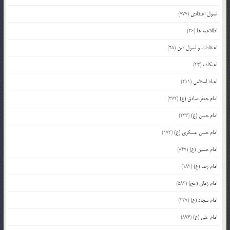
اصول اعتقادی
(777)
اطلاعیه ها
(26)
اعتقادات و اصول دین
(28)
اعتکاف
(43)
اعیاد اسلامی
(211)
امام جعفر صادق (ع)
(372)
امام حسن (ع)
(233)
امام حسن عسکری (ع)
(172)
امام حسین (ع)
(847)
امام رضا (ع)
(182)
امام زمان (عج)
(583)
امام سجاد (ع)
(227)
امام علی (ع)
(894)