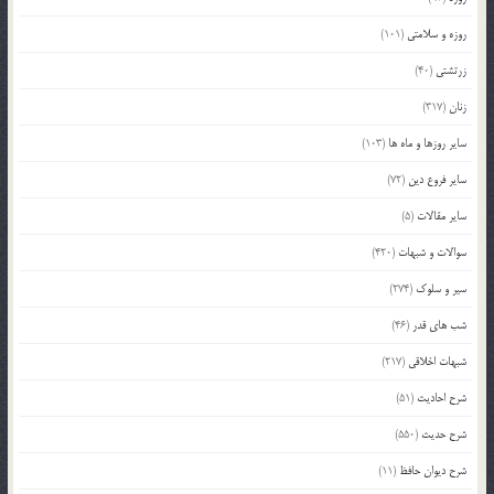
روزه و سلامتی
(101)
زرتشتی
(40)
زنان
(317)
سایر روزها و ماه ها
(103)
سایر فروع دین
(72)
سایر مقالات
(5)
سوالات و شبهات
(420)
سیر و سلوک
(274)
شب های قدر
(46)
شبهات اخلاقی
(217)
شرح احادیث
(51)
شرح حدیث
(550)
شرح دیوان حافظ
(11)