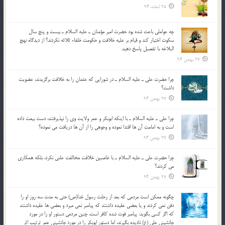
25 اسفند 94
چه عواملي باعث شده بود حضرت امير مؤمنان ـ عليه السلام ـ بيست و پنج سال
سکوت اختيار کند و قيام بر عليه خلافت و حکومت خلفاء ثلاثه نکردند؟ از ديدگاه نهج
البلاغه با تفصيل پاسخ دهيد.
27 بهمن 94
چرا حضرت علي ـ عليه السلام ـ در شورايي كه عثمان را به خلافت برگزيدند، عضويت
داشت؟
27 بهمن 94
چرا علي ـ عليه السلام ـ با اينكه ابوبكر و عمر ولايت وي را نپذيرفتند، دست بيعت داده
است و به امامت آن ها اقتدا نموده و وجوهي را از آن ها دريافت مي نموده؟
27 بهمن 94
چرا حضرت علي ـ عليه السلام ـ با غاصبين خلافت مخالفت علني نکرد، بلكه همكاري
مي کردند؟
27 بهمن 94
چگونه ممكن است مردمي كه بعد از رحلت رسول خدا(ص) حتی به مدت سه روز او را
دفن نمي كردند و یا بعضي عقيده داشتند كه پيامبر نمي ميرد و بعضي ها عقيده داشتند
كه اگر كسي بگويد: پيامبر فوت شده كافر است، چنین مردمی دستور او را در مورد
جانشيني علي (ع) ناديده بگيرند، اما دستور ابوبكر را در مورد جانشيني عمر ترتیب اثر