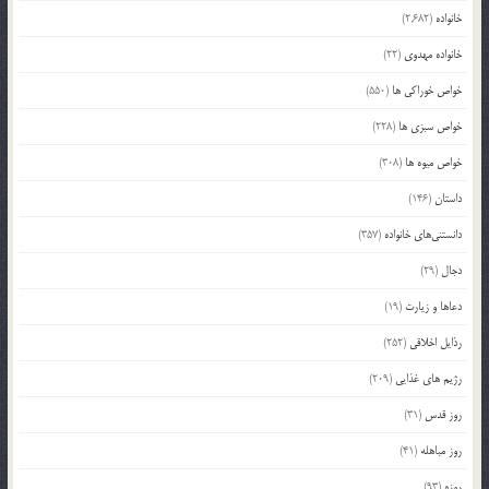
خانواده
(2,682)
خانواده مهدوی
(22)
خواص خوراکی ها
(550)
خواص سبزی ها
(228)
خواص میوه ها
(308)
داستان
(146)
دانستنی‌های خانواده
(357)
دجال
(29)
دعاها و زیارت
(19)
رذایل اخلاقی
(252)
رژیم های غذایی
(209)
روز قدس
(31)
روز مباهله
(41)
روزه
(93)