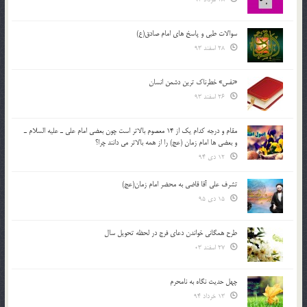
سوالات طبی و پاسخ های امام صادق(ع)
28 اسفند 93
«نفس» خطرناک ترین دشمن انسان
26 اسفند 93
مقام و درجه كدام يك از 14 معصوم بالاتر است چون بعضي امام علي ـ عليه السلام ـ
و بعضي ها امام زمان (عج) را از همه بالاتر مي دانند چرا؟
12 دی 94
تشرف علي آقا قاضي به محضر امام زمان(عج)
15 دی 95
طرح همگانی خواندن دعای فرج در لحظه تحویل سال
27 اسفند 03
چهل حدیث نگاه به نامحرم
13 خرداد 94