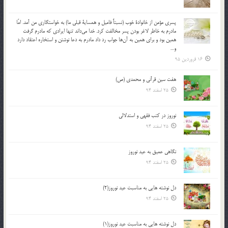
پسري مؤمن از خانوادة خوب (نسبتاً فاميل و همساية قبلي ما) به خواستگاري من آمد. امّا
مادرم به خاطر لاغر بودن پسر مخالفت كرد. خدا مي‌داند تنها ايرادي كه مادرم گرفت
همين بود و براي همين به آن‌ها جواب رد داد مادرم به دعا نوشتن و استخاره اعتقاد دارد
و…
16 فروردین 95
هفت سین قرآنی و محمدی (ص)
25 اسفند 94
نوروز در كتب فقهى و استدلالى‏
25 اسفند 94
نگاهى عميق به عيد نوروز
25 اسفند 94
دل نوشته هایی به مناسبت عید نوروز(2)
25 اسفند 94
دل نوشته هایی به مناسبت عید نوروز(1)