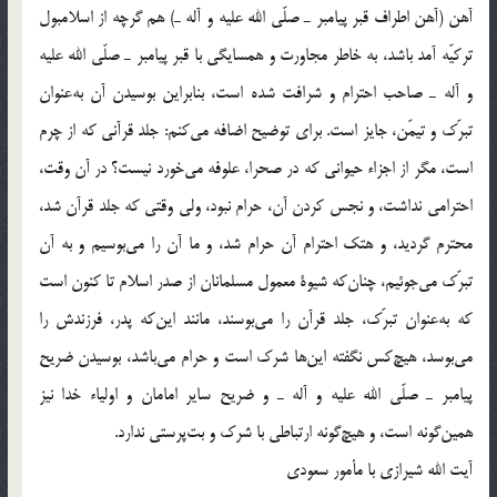
آهن (آهن اطراف قبر پيامبر ـ صلّي الله عليه و آله ـ) هم گرچه از اسلامبول
تركيّه آمد باشد، به خاطر مجاورت و همسايگي با قبر پيامبر ـ صلّي الله عليه
و آله ـ صاحب احترام و شرافت شده است، بنابراين بوسيدن آن به‌عنوان
تبرّك و تيمّن، جايز است. براي توضيح اضافه مي‌كنم: جلد قرآني كه از چرم
است، مگر از اجزاء حيواني كه در صحرا، علوفه مي‌خورد نيست؟ در آن وقت،
احترامي نداشت، و نجس كردن آن، حرام نبود، ولي وقتي كه جلد قرآن شد،
محترم گرديد، و هتك احترام آن حرام شد، و ما آن را مي‌بوسيم و به آن
تبرّك مي‌جوئيم، چنان‌كه شيوة معمول مسلمانان از صدر اسلام تا كنون است
كه به‌عنوان تبرّك، جلد قرآن را مي‌بوسند، مانند اين‌كه پدر، فرزندش را
مي‌بوسد، هيچ‌كس نگفته اين‌ها شرك است و حرام مي‌باشد، بوسيدن ضريح
پيامبر ـ صلّي الله عليه و آله ـ و ضريح ساير امامان و اولياء خدا نيز
همين‌گونه است، و هيچ‌گونه ارتباطي با شرك و بت‌پرستي ندارد.
آيت الله شيرازي با مأمور سعودي