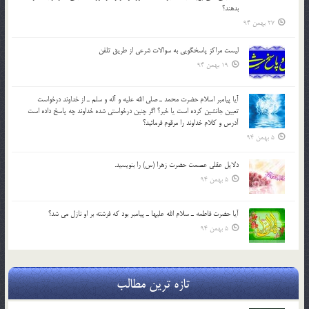
بدهند؟
27 بهمن 94
لیست مراکز پاسخگویی به سوالات شرعی از طریق تلفن
19 بهمن 94
آيا پيامبر اسلام حضرت محمد ـ صلي الله عليه و آله و سلم ـ از خداوند درخواست
تعيين جانشين کرده است يا خير؟ اگر چنين درخواستي شده خداوند چه پاسخ داده است
آدرس و کلام خداوند را مرقوم فرمائيد؟
5 بهمن 94
دلايل عقلي عصمت حضرت زهرا (س) را بنويسيد.
5 بهمن 94
آيا حضرت فاطمه ـ سلام الله عليها ـ پيامبر بود كه فرشته بر او نازل مي شد؟
5 بهمن 94
تازه ترین مطالب