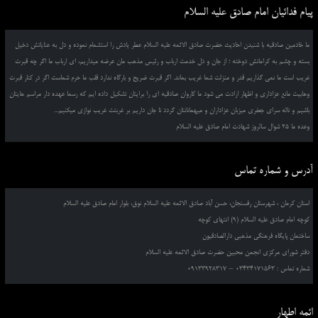
پیام فدائیان امام صادق علیه السلام
ما خادمین صادقیه با شنیدن احادیث حضرت صادق الائمه علیه السلام عطر یادش را استشمام نموده و دل به عنایاتش دخیل
بسته و چشم به کراماتش دوخته ؛ از جان و دل خدمت ارباب و رئیس مذهب مان عرضه میداریم، ای ارباب ما اگر چه قبرت
غریب است ما نمی گذاریم قدر و منزلت شما غریب بماند. اگر قبرت ضریح و بارگاه ندارد قلب ما حرم شماست اگر در کنار قبرت
وهابیت مانع عزاداری و اظهار ارادت می شود ما کاروان صادقیه ای را برایتان تشکیل داده ایم که رسما عهده دار مراسم هایتان
باشیم و ناله سرای جعفری میزبان عزاداران و میهمانانتان گردد تا جان داریم بر غربتت غریب نوازی میکنیم...
وعده ما 25 شوال سالروز شهادت امام صادق علیه السلام
آدرس و شماره تماس
استان کرمان ، شهرستان رفسنجان، حسن آباد صادق الائمه علیه السلام نوق، بلوار امام صادق علیه السلام
کوچه امام صادق علیه السلام (9) انتهای کوچه
ساختمان پایگاه فرهنگی مذهبی دارالصادقیون
دفتر شورای مرکزی انجمن محبین حضرت صادق الائمه علیه السلام
شماره تماس : 03434171563 – 09133928317
ائمه اطهار