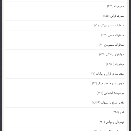
مسیحیت
(229)
معارف قرآنی
(855)
مناظرات علما و بزرگان
(79)
مناظرات علمی
(139)
مناظرات معصومین
(60)
مهارتهای زندگی
(845)
مهدویت
(2,150)
مهدویت در قرآن و روایات
(47)
مهدویت در مذاهب دیگر
(36)
موضوعات اجتماعی
(122)
نقد و پاسخ به شبهات
(2,166)
نماز
(225)
نوجوانان و جوانان
(440)