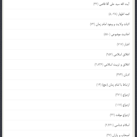
آیت الله سید علی آقا قاضی
(42)
ائمه اطهار
(5,038)
اثبات ولایت و وجود امام زمان
(73)
احادیث موضوعی
(550)
اخبار
(717)
اخلاق اسلامی
(956)
اخلاق و تربیت اسلامی
(2,836)
ادیان
(474)
ارتباط با امام زمان (عج)
(14)
ازدواج
(371)
ازدواج
(117)
ازدواج موقت
(32)
اسلام شناسی
(2,661)
اصحاب و یاران
(37)