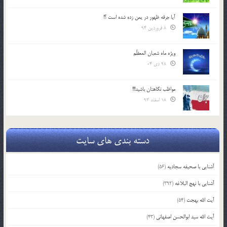
آیا جرقه ظهور در یمن زده شده است ؟!
8 فروردین 94
ویژه ماه شعبان المعظّم
28 دی 04
مواظب نگاهتان باشید!!!
18 اسفند 93
دسته بندی های سایت
آشنایی با صحیفه سجادیه
(56)
آشنایی با نهج البلاغه
(392)
آیت الله بهجت
(54)
آیت الله سید ابوالحسن اصفهانی
(43)