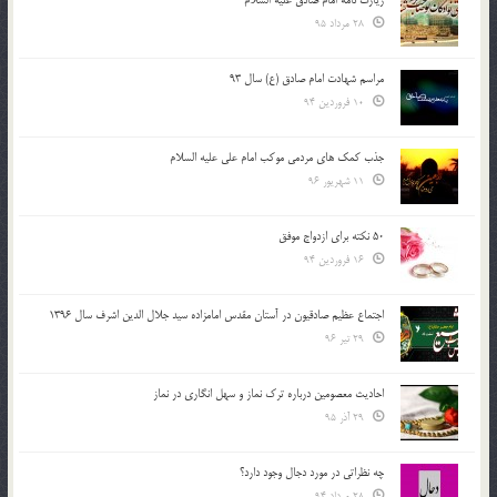
28 مرداد 95
مراسم شهادت امام صادق (ع) سال 93
10 فروردین 94
جذب کمک های مردمی موکب امام علی علیه السلام
11 شهریور 96
50 نکته برای ازدواج موفق
16 فروردین 94
اجتماع عظیم صادقیون در آستان مقدس امامزاده سید جلال الدین اشرف سال 1396
29 تیر 96
احادیث معصومین درباره ترک نماز و سهل انگاری در نماز
29 آذر 95
چه نظراتی در مورد دجال وجود دارد؟
28 مرداد 94