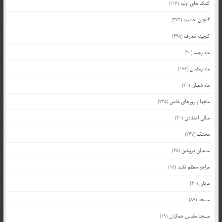
کمک های اولیه
(116)
گلچین احادیث
(372)
گنجینه معارف
(495)
ماه رجب
(20)
ماه رمضان
(176)
ماه شعبان
(20)
ماهها و روزهای خاص
(745)
مبانی اعتقادی
(20)
مختلف
(367)
مدعیان دروغین
(25)
مراجع معظم تقلید
(15)
مردان
(40)
مسجد
(87)
مسجد مقدس جمکران
(19)