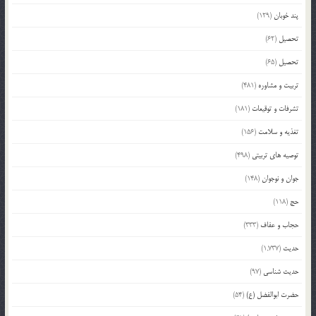
پند خوبان
(129)
تحصیل
(62)
تحصیل
(65)
تربیت و مشاوره
(481)
تشرفات و توقیعات
(181)
تغذیه و سلامت
(156)
توصیه های تربیتی
(498)
جوان و نوجوان
(148)
حج
(118)
حجاب و عفاف
(333)
حدیث
(1,737)
حدیث شناسی
(97)
حضرت ابوالفضل (ع)
(54)