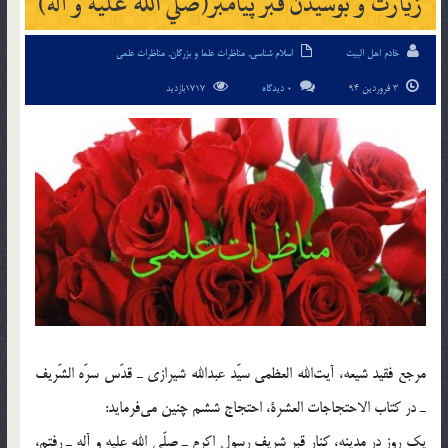
زيارت و بوسيدن قبر پيامبر(صلّي الله عليه و آله)
خادم اهل البیت
اسلام شناسی
,
مناظرات علما و بزرگان
,
مناظرات علمی
3 فروردین 94
0 دیدگاه
1717بازدید
مرجع فقيد شيعه، آيت‌الله العظمي سيّد عبدالله شيرازي ـ قدّس سرّه الشّريف
ـ در كتاب الاحتجاجات العشرة، احتجاج ششم چنين مي‌فرمايد:
يك روز در مدينه، كنار قبر شريف رسول اكرم ـ صلّي الله عليه و آله ـ رفتم،