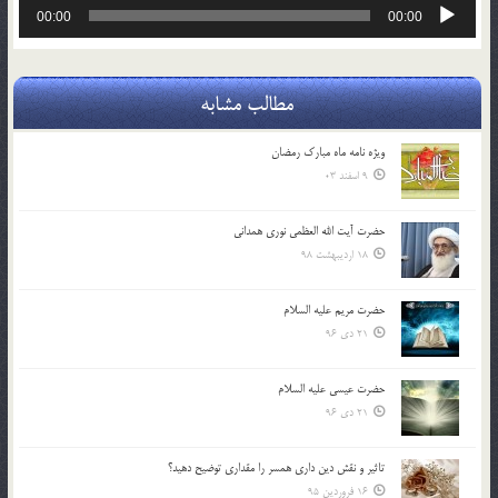
پخش‌کننده
00:00
00:00
صوت
مطالب مشابه
ویژه نامه ماه مبارک رمضان
9 اسفند 03
حضرت آیت الله العظمی نوری همدانی
18 اردیبهشت 98
حضرت مریم علیه السلام
21 دی 96
حضرت عیسی علیه السلام
21 دی 96
تاثير و نقش دين داري همسر را مقداري توضيح دهيد؟
16 فروردین 95