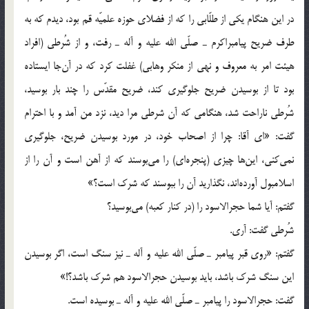
در اين هنگام يكي از طلّابي را كه از فضلاي حوزه علميّه قم بود، ديدم كه به
طرف ضريح پيامبراكرم ـ صلّي الله عليه و آله ـ رفت، و از شُرطي (افراد
هيئت امر به معروف و نهي از منكر وهابي) غفلت كرد كه در آن‌جا ايستاده
بود تا از بوسيدن ضريح جلوگيري كند، ضريح مقدّس را چند بار بوسيد،
شُرطي ناراحت شد، هنگامي كه آن شرطي مرا ديد، نزد من آمد و با احترام
گفت: «اي آقا: چرا از اصحاب خود، در مورد بوسيدن ضريح، جلوگيري
نمي‌كني، اين‌ها چيزي (پنجره‌اي) را مي‌بوسند كه از آهن است و آن را از
اسلامبول آورده‌اند، نگذاريد آن را ببوسند كه شرك است؟»
گفتم: آيا شما حجرالاسود را (در كنار كعبه) مي‌بوسيد؟
شُرطي گفت: آري.
گفتم: «روي قبر پيامبر ـ صلّي الله عليه و آله ـ نيز سنگ است، اگر بوسيدن
اين سنگ شرك باشد، بايد بوسيدن حجرالاسود هم شرك باشد؟!»
گفت: حجرالاسود را پيامبر ـ صلّي الله عليه و آله ـ بوسيده است.