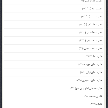
حضرت خدیجه (س)
(41)
حضرت رقیه (س)
(13)
حضرت زینب (س)
(66)
حضرت علی اکبر (ع)
(23)
حضرت فاطمه (س)
(530)
حضرت محمد (ص)
(613)
حضرت معصومه (س)
(45)
حکایت ها
(2,244)
حکایت های آموزنده
(749)
حکایت های قرآنی
(107)
حکایت های معصومین
(838)
حکومت جهانی امام زمان (عج)
(24)
خاندان عصمت
(15)
خانواده
(227)