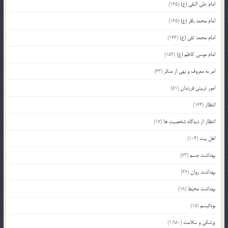
امام علی النقی (ع)
(165)
امام محمد باقر (ع)
(165)
امام محمد تقی (ع)
(146)
امام موسی کاظم (ع)
(152)
امر به معروف و نهی از منکر
(63)
امور تربیتی فرزندان
(51)
انتظار
(164)
انتظار از دیدگاه شخصیت ها
(17)
اهل بیت
(104)
بهداشت جسم
(73)
بهداشت روان
(26)
بهداشت محیط
(18)
بودائیسم
(15)
پزشکی و سلامت
(1,980)