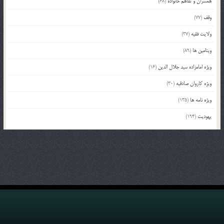
همسران و تفاهم خانواده
(68)
وقف
(77)
ولایت فقیه
(37)
ویتامین ها
(89)
ویژه امامزاده سید جلال الدین
(16)
ویژه کاروان صادقیه
(30)
ویژه نامه ها
(135)
یهودیت
(194)