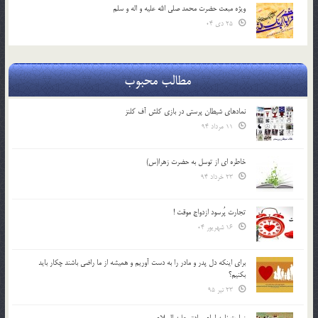
ویژه مبعث حضرت محمد صلی الله علیه و اله و سلم
25 دی 04
مطالب محبوب
نمادهای شیطان پرستی در بازی کلش آف کلنز
11 مرداد 94
خاطره ای از توسل به حضرت زهرا(س)
23 خرداد 94
تجارت پُرسود ازدواج موقت !
16 شهریور 04
براي اينكه دل پدر و مادر را به دست آوريم و هميشه از ما راضي باشند چكار بايد
بكنيم؟
23 تیر 95
زیارت نامه امام صادق علیه السلام