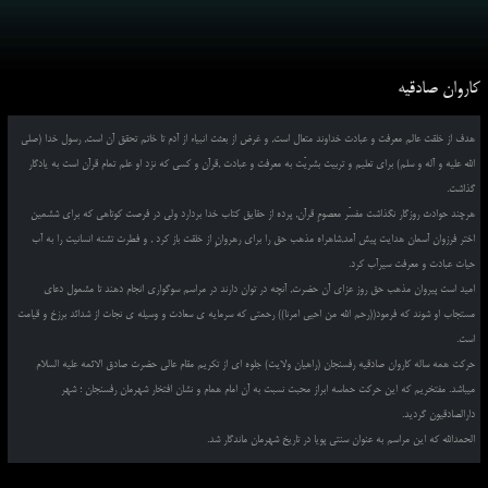
کاروان صادقیه
هدف از خلقت عالم معرفت و عبادت خداوند متعال است, و غرض از بعثت انبیاء از آدم تا خاتم تحقق آن است, رسول خدا (صلی
الله علیه و آله و سلم) برای تعلیم و تربیت بشریّت به معرفت و عبادت ,قرآن و کسی که نزد او علم تمام قرآن است به یادگار
گذاشت.
هرچند حوادث روزگار نگذاشت مفسّر معصومِ قرآن, پرده از حقایق کتاب خدا بردارد ولی در فرصت کوتاهی که برای ششمین
اختر فرزوان آسمان هدایت پیش آمد,شاهراه مذهب حق را برای رهروانِ از خلقت باز کرد , و فطرت تشنه انسانیت را به آب
حیات عبادت و معرفت سیرآب کرد.
امید است پیروان مذهب حق روز عزای آن حضرت, آنچه در توان دارند در مراسم سوگواری انجام دهند تا مشمول دعای
مستجاب او شوند که فرمود((رحم الله من احیی امرنا)) رحمتی که سرمایه ی سعادت و وسیله ی نجات از شدائد برزخ و قیامت
است.
حرکت همه ساله کاروان صادقیه رفسنجان (راهیان ولایت) جلوه ای از تکریم مقام عالی حضرت صادق الائمه علیه السلام
میباشد. مفتخریم که این حرکت حماسه ابراز محبت نسبت به آن امام همام و نشان افتخار شهرمان رفسنجان ؛ شهر
دارالصادقیون گردید.
الحمدالله که این مراسم به عنوان سنتی پویا در تاریخ شهرمان ماندگار شد.