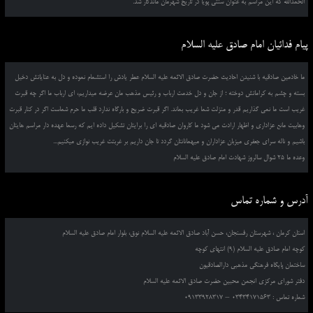
الحمدالله که این مراسم به عنوان سنتی پویا در تاریخ شهرمان ماندگار شد.
پیام فدائیان امام صادق علیه السلام
ما خادمین صادقیه با شنیدن احادیث حضرت صادق الائمه علیه السلام عطر یادش را استشمام نموده و دل به عنایاتش دخیل
بسته و چشم به کراماتش دوخته ؛ از جان و دل خدمت ارباب و رئیس مذهب مان عرضه میداریم، ای ارباب ما اگر چه قبرت
غریب است ما نمی گذاریم قدر و منزلت شما غریب بماند. اگر قبرت ضریح و بارگاه ندارد قلب ما حرم شماست اگر در کنار قبرت
وهابیت مانع عزاداری و اظهار ارادت می شود ما کاروان صادقیه ای را برایتان تشکیل داده ایم که رسما عهده دار مراسم هایتان
باشیم و ناله سرای جعفری میزبان عزاداران و میهمانانتان گردد تا جان داریم بر غربتت غریب نوازی میکنیم...
وعده ما 25 شوال سالروز شهادت امام صادق علیه السلام
آدرس و شماره تماس
استان کرمان ، شهرستان رفسنجان، حسن آباد صادق الائمه علیه السلام نوق، بلوار امام صادق علیه السلام
کوچه امام صادق علیه السلام (9) انتهای کوچه
ساختمان پایگاه فرهنگی مذهبی دارالصادقیون
دفتر شورای مرکزی انجمن محبین حضرت صادق الائمه علیه السلام
شماره تماس : 03434171563 – 09133928317