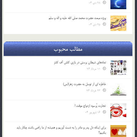
28 دی 04
ویژه مبعث حضرت محمد صلی الله علیه و اله و سلم
25 دی 04
مطالب محبوب
نمادهای شیطان پرستی در بازی کلش آف کلنز
11 مرداد 94
خاطره ای از توسل به حضرت زهرا(س)
23 خرداد 94
تجارت پُرسود ازدواج موقت !
16 شهریور 04
براي اينكه دل پدر و مادر را به دست آوريم و هميشه از ما راضي باشند چكار بايد
بكنيم؟