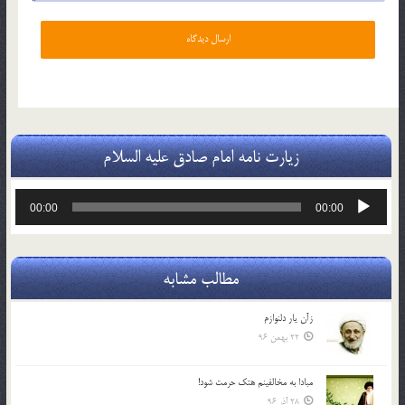
زیارت نامه امام صادق علیه السلام
پخش‌کننده
00:00
00:00
صوت
مطالب مشابه
زآن یار دلنوازم
22 بهمن 96
مبادا به مخالفینم هتک حرمت شود!
28 آذر 96