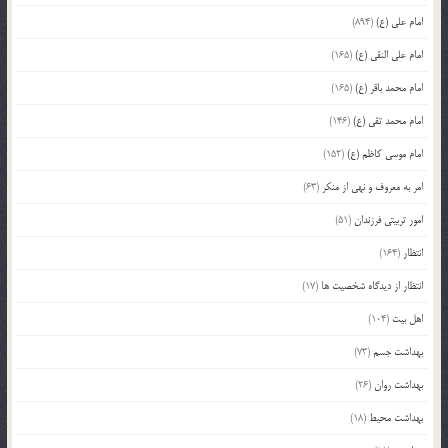
امام علی (ع)
(894)
امام علی النقی (ع)
(165)
امام محمد باقر (ع)
(165)
امام محمد تقی (ع)
(146)
امام موسی کاظم (ع)
(152)
امر به معروف و نهی از منکر
(63)
امور تربیتی فرزندان
(51)
انتظار
(164)
انتظار از دیدگاه شخصیت ها
(17)
اهل بیت
(104)
بهداشت جسم
(73)
بهداشت روان
(26)
بهداشت محیط
(18)