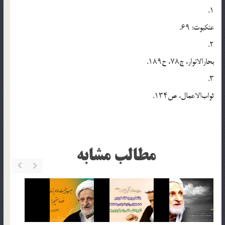
۱.
عنکبوت: ۶۹.
۲.
بحارالانوار، ج۷۸، ح۱۸۹.
۳.
ثواب‌الاعمال، ص۱۳۴.
مطالب مشابه