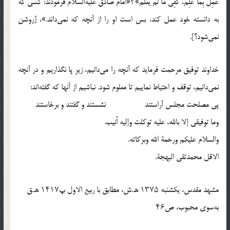
عَمِلَ بِما عَلِمَ، کفِی ما لم یعَلم»۳«امام صادق علیه‌السلام فرمودند: کسی که
به دانسته خود عمل کند، بس است او را از آنچه که نمی‌داند.»، [روشن
نمی‌شود؟].
خداوند توفیق مرحمت فرماید که آنچه را می‌دانیم، زیر پا نگذاریم و در آنچه
نمی‌دانیم، توقف و احتیاط نماییم تا معلوم شود. نباشیم از آنها که گفته‌اند:
پی مصلحت مجلس آراستند نشستند و گفتند و برخاستند
وما توفیقی إلا بالله، علیه توکلت وإلیه اُنیب.
والسلام علیکم ورحمة الله وبرکاته.
الاقل محمدتقی البهجة.
مشهد مقدس، یکشنبه ۱۳۷۵ ﻫ..ش، مطابق با ربیع الاول پ۱۴۱۷ ﻫ..ق
به‌سوی محبوب، ص۴۶