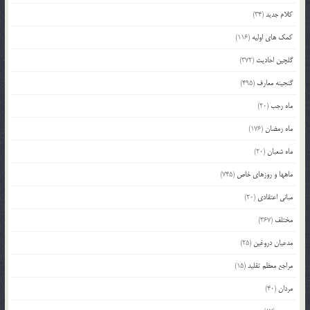
کلام جدید
(34)
کمک های اولیه
(116)
گلچین احادیث
(372)
گنجینه معارف
(495)
ماه رجب
(20)
ماه رمضان
(176)
ماه شعبان
(20)
ماهها و روزهای خاص
(745)
مبانی اعتقادی
(20)
مختلف
(367)
مدعیان دروغین
(25)
مراجع معظم تقلید
(15)
مردان
(40)