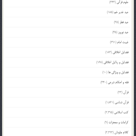
علوم قرآنی
(343)
عید غدیر خم
(185)
عید فطر
(35)
عید نوروز
(45)
غیبت امام
(291)
فضایل اخلاقی
(183)
فضایل و رذایل اخلاقی
(168)
فضایل و ویژگی ها
(10)
فقه و احکام شرعی
(340)
قرآن
(23)
قرآن شناسی
(1,861)
کتب اسلامی
(2,295)
کرامات و معجزات
(9)
کلام جاودان
(2,293)