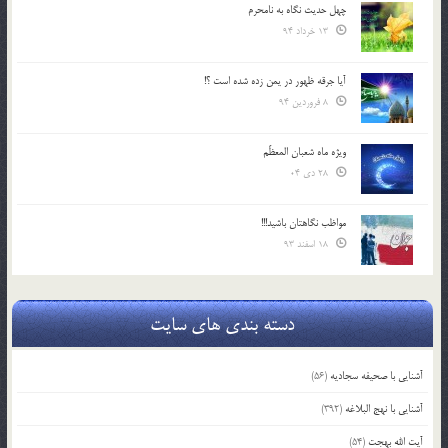
چهل حدیث نگاه به نامحرم
13 خرداد 94
آیا جرقه ظهور در یمن زده شده است ؟!
8 فروردین 94
ویژه ماه شعبان المعظّم
28 دی 04
مواظب نگاهتان باشید!!!
18 اسفند 93
دسته بندی های سایت
آشنایی با صحیفه سجادیه
(56)
آشنایی با نهج البلاغه
(392)
آیت الله بهجت
(54)