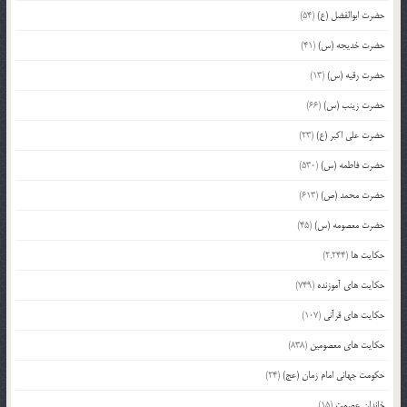
حضرت ابوالفضل (ع)
(54)
حضرت خدیجه (س)
(41)
حضرت رقیه (س)
(13)
حضرت زینب (س)
(66)
حضرت علی اکبر (ع)
(23)
حضرت فاطمه (س)
(530)
حضرت محمد (ص)
(613)
حضرت معصومه (س)
(45)
حکایت ها
(2,244)
حکایت های آموزنده
(749)
حکایت های قرآنی
(107)
حکایت های معصومین
(838)
حکومت جهانی امام زمان (عج)
(24)
خاندان عصمت
(15)