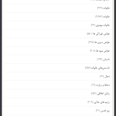
خانواده
(227)
خانواده
(2,682)
خانواده مهدوی
(22)
خواص خوراکی ها
(550)
خواص سبزی ها
(228)
خواص میوه ها
(308)
داستان
(146)
دانستنی‌های خانواده
(357)
دجال
(29)
دعاها و زیارت
(19)
رذایل اخلاقی
(252)
رژیم های غذایی
(209)
روز قدس
(31)