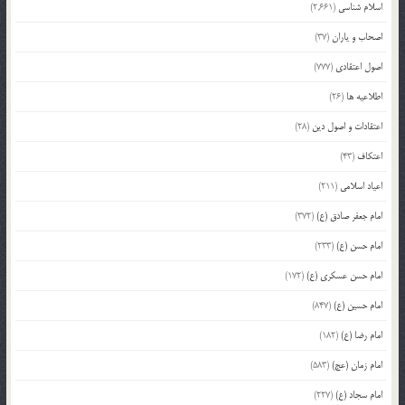
اسلام شناسی
(2,661)
اصحاب و یاران
(37)
اصول اعتقادی
(777)
اطلاعیه ها
(26)
اعتقادات و اصول دین
(28)
اعتکاف
(43)
اعیاد اسلامی
(211)
امام جعفر صادق (ع)
(372)
امام حسن (ع)
(233)
امام حسن عسکری (ع)
(172)
امام حسین (ع)
(847)
امام رضا (ع)
(182)
امام زمان (عج)
(583)
امام سجاد (ع)
(227)