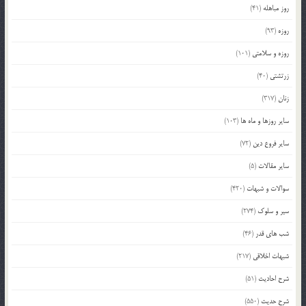
روز مباهله
(41)
روزه
(93)
روزه و سلامتی
(101)
زرتشتی
(40)
زنان
(317)
سایر روزها و ماه ها
(103)
سایر فروع دین
(72)
سایر مقالات
(5)
سوالات و شبهات
(420)
سیر و سلوک
(274)
شب های قدر
(46)
شبهات اخلاقی
(217)
شرح احادیث
(51)
شرح حدیث
(550)