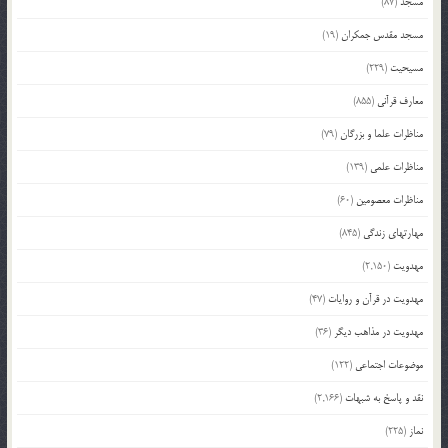
مسجد
(87)
مسجد مقدس جمکران
(19)
مسیحیت
(229)
معارف قرآنی
(855)
مناظرات علما و بزرگان
(79)
مناظرات علمی
(139)
مناظرات معصومین
(60)
مهارتهای زندگی
(845)
مهدویت
(2,150)
مهدویت در قرآن و روایات
(47)
مهدویت در مذاهب دیگر
(36)
موضوعات اجتماعی
(122)
نقد و پاسخ به شبهات
(2,166)
نماز
(225)