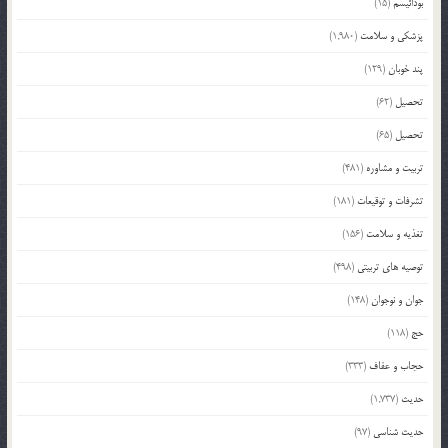
بودائیسم
(15)
پزشکی و سلامت
(1,980)
پند خوبان
(129)
تحصیل
(62)
تحصیل
(65)
تربیت و مشاوره
(481)
تشرفات و توقیعات
(181)
تغذیه و سلامت
(156)
توصیه های تربیتی
(498)
جوان و نوجوان
(148)
حج
(118)
حجاب و عفاف
(333)
حدیث
(1,737)
حدیث شناسی
(97)