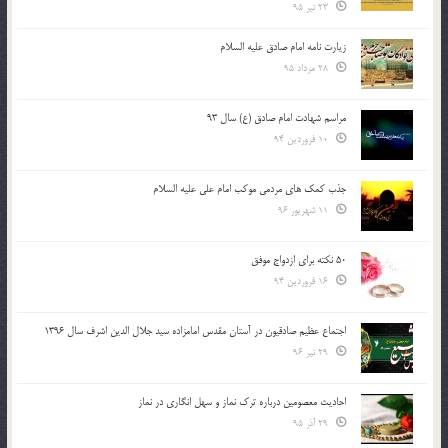
23 تیر 95
زیارت نامه امام صادق علیه السلام
28 مرداد 95
مراسم شهادت امام صادق (ع) سال 93
10 فروردین 94
جذب کمک های مردمی موکب امام علی علیه السلام
11 شهریور 96
50 نکته برای ازدواج موفق
16 فروردین 94
اجتماع عظیم صادقیون در آستان مقدس امامزاده سید جلال الدین اشرف سال 1396
29 تیر 96
احادیث معصومین درباره ترک نماز و سهل انگاری در نماز
29 آذر 95