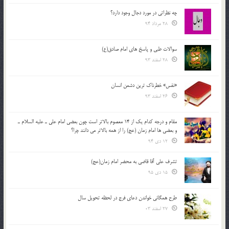
چه نظراتی در مورد دجال وجود دارد؟
28 مرداد 94
سوالات طبی و پاسخ های امام صادق(ع)
28 اسفند 93
«نفس» خطرناک ترین دشمن انسان
26 اسفند 93
مقام و درجه كدام يك از 14 معصوم بالاتر است چون بعضي امام علي ـ عليه السلام ـ
و بعضي ها امام زمان (عج) را از همه بالاتر مي دانند چرا؟
12 دی 94
تشرف علي آقا قاضي به محضر امام زمان(عج)
15 دی 95
طرح همگانی خواندن دعای فرج در لحظه تحویل سال
27 اسفند 03