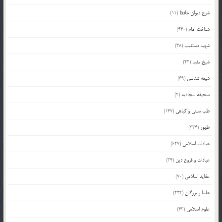
شرح دیوان حافظ
(11)
شناخت امام
(440)
شهید دستغیب
(38)
شیخ مفید
(42)
شیعه شناسی
(69)
صحیفه سجادیه
(4)
طب سنتی و گیاهی
(147)
ظهور
(334)
عبادات اسلامی
(627)
عبادات و فروع دین
(34)
عقاید اسلامی
(70)
علما و بزرگان
(224)
علوم اسلامی
(43)