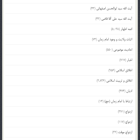
آیت الله سید ابوالحسن اصفهانی
(43)
آیت الله سید علی آقا قاضی
(42)
ائمه اطهار
(5,038)
اثبات ولایت و وجود امام زمان
(73)
احادیث موضوعی
(550)
اخبار
(717)
اخلاق اسلامی
(956)
اخلاق و تربیت اسلامی
(2,836)
ادیان
(474)
ارتباط با امام زمان (عج)
(14)
ازدواج
(371)
ازدواج
(117)
ازدواج موقت
(32)