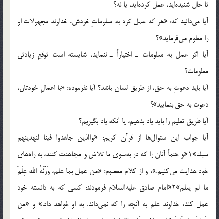
تا حال شنیده‌اید، عمل کرده‌اید، یا نه؟
آیا می‌دانید که: «هر که عمل کرد به معلوماتِ خودش، خداوند مجهولات او
را معلوم می‌فرماید»؟
آیا اگر عمل به معلومات ـ اختیاراً ـ ننماید، شایسته است توقعِ زیادتی
معلومات؟
آیا باید دعوتِ به حق، از طریق لسان باشد؟ آیا نفرموده: «با اعمالِ خودتان،
دعوت به حق بنمایید»؟
آیا طریق تعلیم را باید یاد بدهیم، یا آنکه یاد بگیریم؟
آیا جواب این سئوال‌ها از قرآن کریم: «والذین جاهدوا فینا لنهدینهم
سبلنا»۱«و حتماً آنان را که در به‌سوی ما تلاش و مجاهدت کنند، به راه‌های
خود هدایت می‌کنیم.»، و از کلام معصوم: «من عمل بما علم، وَرّثَهُ الله عِلْمَ
ما لم یعلم»۲«امام صادق علیه‌السلام فرمودند: کسی که به دانسته خود
عمل کند، خداوند علم به آنچه را که نمی‌داند، به او خواهد داد.» و «من